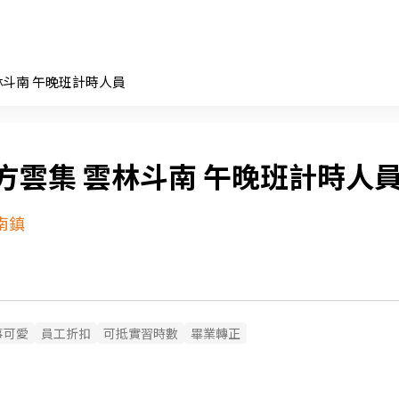
林斗南 午晚班計時人員
方雲集 雲林斗南 午晚班計時人
南鎮
事可愛
員工折扣
可抵實習時數
畢業轉正