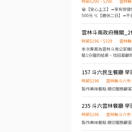
時薪$200 ~ $290
雲林縣
流程。 ・適合對象：性格
😁【安心上工】➟享有勞健
備任何東西，也不用先付任
500元 🫧【週休二日】➟平日
點，搬家或回鄉也能繼續跑，不用重新應徵。 📝 面試怎麼進行 面試安排在
┃◣∞∞∞ 📍工作地點:嘉義大林鎮大埔美園區三路 💼工作內容: 進
時，不用整場，當天就能看到實際工作的樣
作業、每日作業異常排除 包裹條碼掃描 完成主管交辦事項 ⏰上班時間
流程。
雲林斗南政府機關_2
元，檔期津貼15元/時 ⭐長期晚
小時，時薪215元，檔期津貼75元/時 
時薪$196 ~ $329
雲林縣
日):09:00-18:00，休
本次專案為雲林斗南公家機關
期津貼35元/時 ⭐長期大夜班
驗1分鐘的結果，找招募顧問王
一):20:00~00:00，時薪200元，檔期津貼20元/時 ⭐檔期津貼需
在提供履歷之後也可以致電04
17:00 (12:00-13
157 斗六民生餐廳 早
檔、歸檔、文件打包、裝盒及
5.遇到不會的問題勇於發
時薪$196
雲林縣斗六市
中職/大學畢業,有相關行政經驗or文書能力好都歡迎來應徵喔 ****
製作美味餐點 親切服務顧客
遞履歷請註明)
235 斗六雲林餐廳 早
時薪$196
雲林縣斗六市
製作美味餐點 親切服務顧客