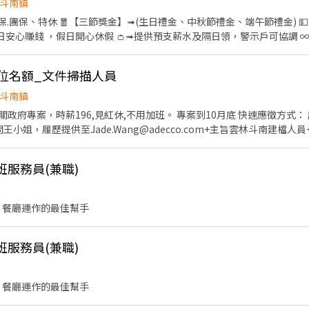
斗南鎮
開朗、能配合夜間時段、不怕在人群面前表現的你。 ・布偶裝、道具、飲
保.團保、特休 🧧【三節獎金】➟(生日禮金、中秋節禮金、端午節禮金) 
何費用。 ・全台皆有團隊：桃城義演團服務範圍涵蓋全台灣，北北基桃
安心賺錢 ，假日開心休假 👛➟提供預支薪水及隔日領，警示戶可協調 ∞∞∞◢┃職缺介紹
雲嘉當天有人上班的夜市現場，只需要配合 1 個小
出貨作業 (商品撿貨、分貨、理貨) 確認貨品數量正確 異常包裹
子，覺得合適再繼續排班，不勉強。 有興趣直接留言或私訊，會有專人跟你說明面試
: 📆排休制 ⭐長期早班:09:00-18:00，休息一小時，時薪200
位名額_文件掃描人員
班:15:30~00:30，休息一小時，時薪205元，檔期津貼45元/時 ⭐長期大夜班
⭐長期晚八:20:00~00:00，時薪200元，檔期津貼30元/時 📆周休制 ⭐長期早班(休六
斗南鎮
息一小時，時薪200/時，檔期津貼10元/時 ⭐長期晚班(休六日):15:30~00:3
政府專案，時薪196,見紅休,不用加班。 專案到10月底 快速應徵方式
(休六日):00:00~09:00，休息一小時，時薪210/時，檔期津貼65元/時 
小姐，履歷提供至Jade.Wang@adecco.com+主旨雲林斗南建檔人
上滿該班別時數方可領取 ∞∞∞◢┃詢問預約┃◣∞∞∞ ✅服務
-37033085王小姐 請留意打字測驗需45字以上,準確率0-3%內才算符合
專員➠文文小姐 ✅手機➠0932-733-893 ✅L.I.N.E.➠@826jcnfy(要加@唷) 
:00午休一小時) 工作內容： 1.本專案為雲林斗南政府專案。 2.紙本申請書文
班服務員(兼職)
其他主管交辦事項 3.文件建檔的速度與準確度高 4.工作仔細、細心、
問,每日皆有主管在現場教導 專案時間：至報到日起，上班日為每週一至五，
********************* 加分: 會倉頡/無蝦米輸入法(會的話投
 餐廳運作的最佳幫手
班服務員(兼職)
 餐廳運作的最佳幫手