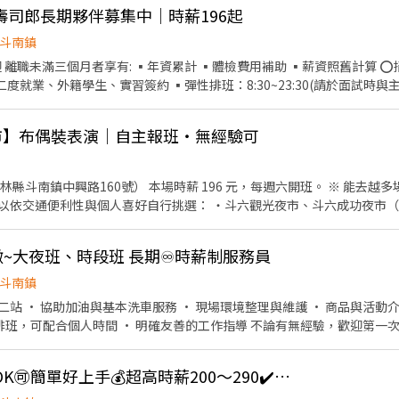
材。 ．負責清理工作環境、設備和餐具。 ．準備不同餐點所需要的食材。
司郎長期夥伴募集中｜時薪196起
外帶服務。
斗南鎮
 離職未滿三個月者享有: ▪年資累計 ▪體檢費用補助 ▪薪資照舊計算 
二度就業、外籍學生、實習簽約 ▪彈性排班：8:30~23:30(請於面試時與
務→商品提供→食材補充→確認結帳金額→收銀結帳 等 ▪內場 商品進貨
盤點、出貨 等 ⭕獎金福利 ▪生日禮券 ▪不定期活動競賽獎金 ▪一年4
夜市】布偶裝表演｜自主報班・無經驗可
 ⭕企業魅力 ▪「以人為本」注重團隊合作及交流，採納同仁的意見，提升
飪技巧，還可接觸店鋪的經營管理，例如：成本控管及數據分析等專業知
的機會 ▪享有完善的福利制度，加班費為5分鐘為單位計算，重視員工的
 196 元，每週六開班。 ※ 能去越多場地，錄取機率越高！ 我們
味平價壽司，致力成為頂尖品牌 職務類別 餐飲服務生、工讀生、門市／店
行挑選： ・斗六觀光夜市、斗六成功夜市（斗六市）｜時薪 196 ・虎尾
變動薪資因個人資歷或績效而異） 工作性質 兼職 - 長期工讀、假日工讀、暑
、崙背夜市、莿桐夜市、土庫夜市｜時薪 196 ・同仁夜市（北港鎮）、
 日班/晚班/假日班，9:00~23:00，需輪班 休假制度 依公司規定 可上班日
林夜市、彩虹夜市（嘉義）｜時薪 196 ・鹽水夜市（台南鹽水）｜時薪 196 ……更多場
徵~大夜班、時段班 長期♾️時薪制服務員
在有人帶的場次跟著跑，練熟場感之後，就能自己來跑斗南夜市，越跑越順、賺得
斗南鎮
也能報名嗎？當然可以！雲林、嘉義、台南只要你跑
站 • 協助加油與基本洗車服務 • 現場環境整理與維護 • 商品與活動介
迎主動提出來，談得下來的場地我們就直接開班給你跑。 🌟 工作亮點 ・自主報班制：班
性排班，可配合個人時間 • 明確友善的工作指導 不論有無經驗，歡迎第一
天，享受真正的工作自由。 ・新手友善機制：第一次上場有人帶，可先報 
需全時人員) **大夜班需先安排白天排班教育訓練(至少一週)，才能獨立上大夜班
穩定：雲嘉各點每週都有場可報，不用等，這週就能開始賺。 ・邊賺錢邊
 ・大方展現自我：跳舞、揮手、搞怪、拍照互動都大受歡迎，越敢玩收得越多。 📋
可隔日領🌈免經驗也OK🉑️簡單好上手💰超高時薪200～290✔️快速上工✔️
體驗、長期穩定都歡迎。 ・新手試作：初次報班請註明「新人」，時段先抓