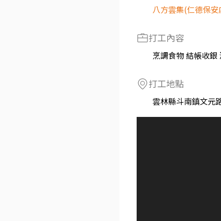
八方雲集(仁德保安
打工內容
烹調食物 結帳收銀
打工地點
雲林縣斗南鎮文元路6