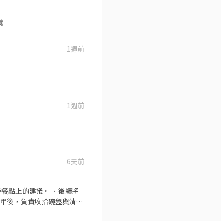
養
1週前
1週前
6天前
餐點上的建議。 ．後續將
完畢後，負責收拾碗盤與清理
作與其他餐廳相關事務。 ．