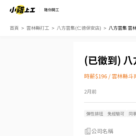
隨你開工
首頁
雲林縣打工
八方雲集(仁德保安店)
八方雲集 雲
八
時薪$196
/
雲林縣斗
2月前
彈性排班
免經驗可
同
公司名稱