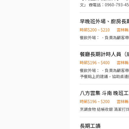
文」 ☎️電話：0960-793-455 ——————⭐️職缺福利⭐️—————— ➪勞保 健保 特休 ➪三節禮金或禮品 ➪可預支 ➪可警示帳
檢➪免學歷 ➪無經驗可 —————— ❁工作地點 ❁————————— 雲林縣莿桐鄉大美路 —————— ❁ 工作時間&時薪 ❁
————————— ➡️日班：08:30-17:30 ➡️ 月排休 💰時薪:200元 平均薪資35K-47K(含加班) ◾ 當月正常工時達 160 小時以上（不含
早晚班外場、廚房長
加班）再加 出勤津貼 5 元/時 ➡️薪資每月10號發放 —————— ❁ 工作內容 ❁————————— ◾ 進出貨作業(商品撿貨、
貨) ◾ 
時薪$200 ~ $210
雲林縣
餐飲外場： ．負責為顧客帶
餐廳長期計時人員（
時薪$196 ~ $400
雲林縣
餐飲外場： ．負責為顧客帶位、安排座位
予餐點上的建議，協助桌邊掃碼點餐。 ．後續將顧客點餐訊息通知廚房做餐，或可進行簡
擺盤或調配飲料等。 ．於顧客用餐完畢後，負責收拾碗盤與清理環境。 ．並負責結帳、收銀等工作。 餐飲內場： ．處理烹飪前
與烹飪中之工作與其他餐廳相關事務。 ．負責洗、剝、削、切各種食材。 ．負責清理工作
八方雲集 斗南 晚班
要的食材。 .處理炸物及烤物的製作及餐點出餐。 補充事項： .內外場間需互相合作幫助，沒有絕對外場或內場，依現場狀況做調
度。 ·店內有小庭院飼養烏龜及觀賞魚池，需照顧和維護環境等，主管交辦事項。 ·依入職時間及考績調薪，若達每月KPI依職
時薪$196 ~ $200
雲林縣
等額外給予獎金。 ·勞健保及勞退6%為基本保險，額外提供業主補償契約責任保險，任職滿一年提供員工健檢。 ·找尋熱情.親
烹調食物 結帳收銀 清潔打
切.有上進心的夥伴，不會
長期工讀