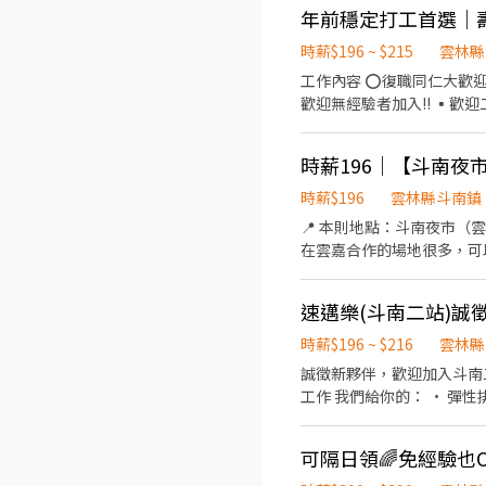
負責洗、剝、削、切各種食
年前穩定打工首選｜壽
重量。 ．負責擺盤、打包
時薪$196 ~ $215
雲林縣
工作內容 ⭕復職同仁大歡迎
歡迎無經驗者加入!! ▪歡迎
外場 帶客入座→介紹、服
供餐點→餐具清洗洗碗→庫存
時薪196｜【斗南
以【5分鐘】為單位計算喔
禮儀、衛生知識及專業的烹
時薪$196
雲林縣斗南鎮
依努力及成果將有升遷加薪
📍 本則地點：斗南夜市（雲林縣斗南鎮中興路160號） 本場時薪
灣，讓更多人有機會品嚐美
在雲嘉合作的場地很多，可以依交通便利性與個人喜好自
薪196~215元 （固定或
夜市、西螺夜市、斗南夜市
市大學路二段300號 上班時段
市｜時薪 196 ・朴子夜市、大
速邁樂(斗南二站)誠
舉，請見諒。 🎯 第一次上場不用怕 我們雲嘉的主場在斗六觀光夜市、彩虹夜市，人潮最多、場次最密、帶新人的人手都在那
裡。新人第一次上場會先安排
時薪$196 ~ $216
雲林縣
斗南中興路，斗六、大林、古坑過來都方便。 班表上沒有列出的夜市或場地
誠徵新夥伴，歡迎加入斗南二
得到的夜市、商圈、活動、市集，都歡
工作 我們給你的： • 彈
表自己挑，想跑幾天就跑幾
夜班：2300-0700 (
再開始長期排班。 ・場次
1000-1500
動，跳一場等於健身房一小時。
合作模式：接案合作，短期