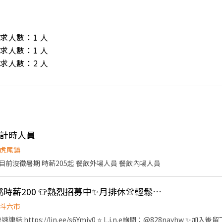
/ 需求人數：1 人

/ 需求人數：1 人

/ 需求人數：2 人
晚計時人員
虎尾鎮
前沒徵暑期 時薪205起 餐飲外場人員 餐飲內場人員
👍 〖N牌服飾理貨〗💰時薪200 👕熱烈招募中✨月排休👚輕鬆好上手【Z】
斗六市
連結:https://lin.ee/s6Ymjy0 ⭐️ L.i.n.e詢問：@828nayhw 