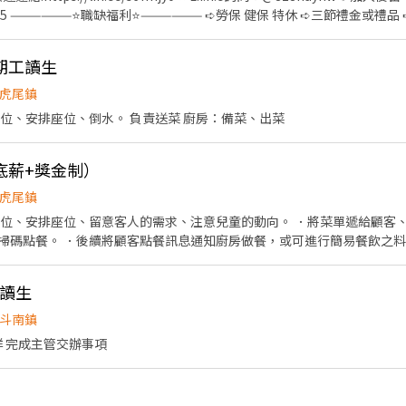
戶 ➪x體
期工讀生
分貨、理
確認貨品數量正確 ◾ 異常包裹作業
虎尾鎮
位、安排座位、倒水。 負責送菜 廚房：備菜、出菜
底薪+獎金制）
虎尾鎮
、留意客人的需求、注意兒童的動向。 ．將菜單遞給顧客、解決顧客提出之疑問，並給
易餐飲之料理，如：烤製鬆餅、沙拉、
環境、設備和餐具，準備不同餐點所需
工讀生
斗南鎮
烊 完成主管交辦事項
無所謂，但需有認真學習的心態。