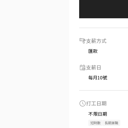
支薪方式
匯款
支薪日
每月10號
打工日期
不限日期
短時數
長期兼職