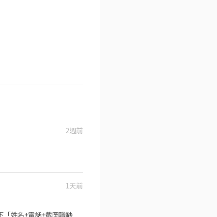
2週前
1天前
✨加入後留下「姓名+電話+截圖職缺