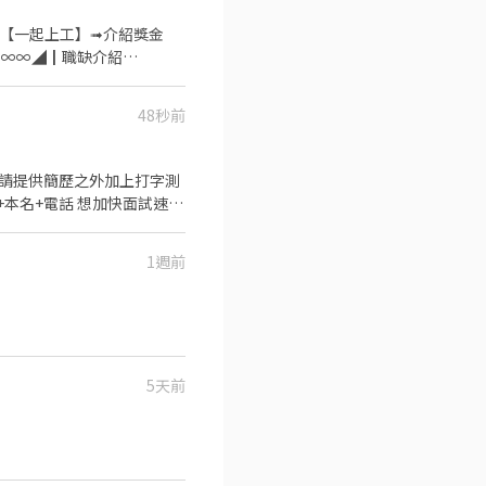
水公司全部提供，自己不用準
💵【一起上工】➟介紹獎金
、中彰雲嘉南、高屏都有據
48秒前
:00:00~09:00，休息一
0，休息一小時，時薪205/時，檔
： 請提供簡歷之外加上打字測
⭐長期晚八(休日
員+本名+電話 想加快面試速度
資格喔 上班時間：8:00-
✅【快速加入】➠https://lin.ee/RDrxb6W
件整件、透過小型掃描機掃描成電子
1週前
高效率能配合現場的工作規範
週休二日見紅休 條件：高
5天前