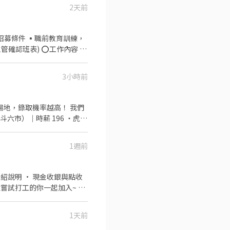
 ．協助測量食材的容量與
2天前
⭕招募條件 ▪職前教育訓練，
主管確認班表) ⭕工作內容 ▪
、準備、整理→料理製作→提
次考核及調薪 ▪加班費可是
3小時前
參與感 ▪除學習到日本商業
識 ▪升遷快速且制度完善，
辛勤付出 ▪計畫拓展全台
員／專櫃人員 工作待遇 時
假工讀 上班地點 雲林縣斗六
彌陀夜市、湖美夜市、圓環夜
 一個月內 需求人數 1~20人
地無法列
1週前
越多。 🚇 交通：
紹說明 • 現金收銀與點收
次嘗試打工的你一起加入~ 大
1～2 小時試試看，適應了
，需可配合** 時段班：
健身：穿可愛布偶裝與民眾互
 招募說明 ・
1天前
 1～2 小時，熟悉場地和