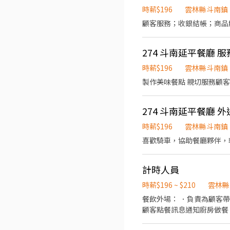
時薪$196
雲林縣斗南鎮
顧客服務；收銀結帳；商品
274 斗南延平餐廳 服
時薪$196
雲林縣斗南鎮
製作美味餐點 親切服務顧客
274 斗南延平餐廳 外
時薪$196
雲林縣斗南鎮
喜歡騎車，協助餐廳夥伴，
計時人員
時薪$196 ~ $210
雲林縣
餐飲外場： ．負責為顧客
顧客點餐訊息通知廚房做餐
環境。 ．並負責結帳、收