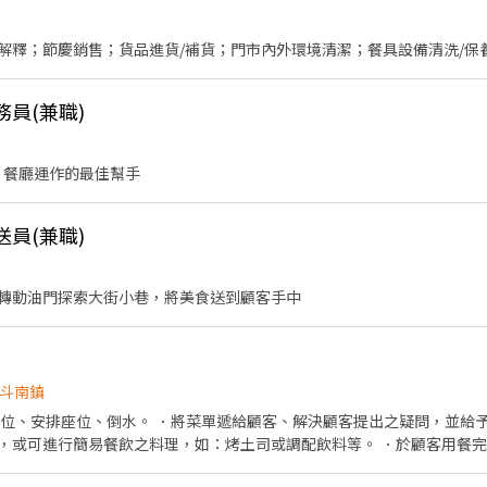
解釋；節慶銷售；貨品進貨/補貨；門市內外環境清潔；餐具設備清洗/保
務員(兼職)
 餐廳運作的最佳幫手
送員(兼職)
轉動油門探索大街小巷，將美食送到顧客手中
斗南鎮
帶位、安排座位、倒水。 ．將菜單遞給顧客、解決顧客提出之疑問，並給予
，或可進行簡易餐飲之料理，如：烤土司或調配飲料等。 ．於顧客用餐
銀等工作。 餐飲內場： ．擔任廚師的助手，處理烹飪前與烹飪中之準備工