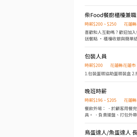
柴Food餐廚櫃檯兼職
時薪$200 ~ $250
花蓮縣
喜歡和人互動嗎？歡迎加入柴Food餐廚溫馨大家庭！ 工作內容：
送餐點 • 櫃檯收銀與簡單結帳 • 維護檯面與用餐區整潔 我
包裝人員
時薪$200
花蓮縣花蓮市
1.包裝蛋糕協助蛋糕裝盒 2
晚班時薪
時薪$196 ~ $205
花蓮縣
餐飲外場： ．於顧客用餐
具。 ．負責擺盤、打包外
鳥蛋達人/魚蛋達人 