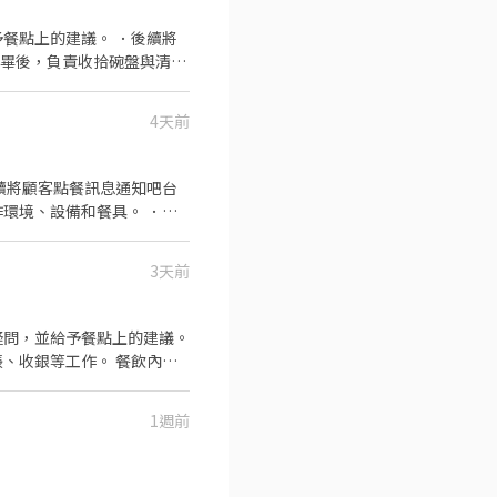
餐點上的建議。 ．後續將
完畢後，負責收拾碗盤與清理
作與其他餐廳相關事務。 ．
 ．協助測量食材的容量與
4天前
續將顧客點餐訊息通知吧台
環境、設備和餐具。 ．準
3天前
疑問，並給予餐點上的建議。
、收銀等工作。 餐飲內
切各種食材。 ．負責清理
1週前