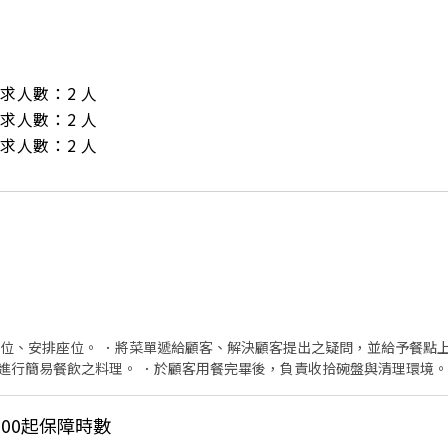
/ 需求人數：2 人

/ 需求人數：2 人

/ 需求人數：2 人
帶位、安排座位。 ．將菜單遞給顧客、解決顧客提出之疑問，並給予餐點上
進行簡易餐飲之料理。 ．於顧客用餐完畢後，負責收拾碗盤與清理環境。
廚師的助手，處理烹飪前與烹飪中之準備工作與其他餐廳相關事務。 ．負責
和餐具。 ．準備不同餐點所需要的食材。 ．協助測量食材的容量與重量。
00起保障時數