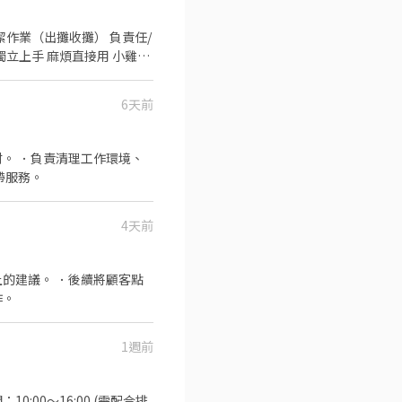
業（出攤收攤） 負責任/
6天前
。 ．負責清理工作環境、
帶服務。
4天前
的建議。 ．後續將顧客點
作。
1週前
00～16:00 (需配合排