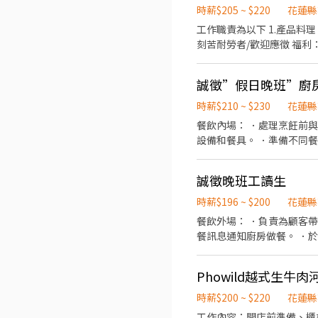
時薪$205 ~ $220
花蓮縣
工作職責為以下 1.產品料理 
刻苦耐勞者/歡迎應徵 福利：（轉正後滿三個月以上） 全勤/每月分紅/生日紅包 東西簡單三天以內可獨立上手 麻煩直接用 小雞上
工介面聊聊
誠徵”假日晚班”廚
時薪$210 ~ $230
花蓮縣
餐飲內場： ．處理烹飪前
設備和餐具。 ．準備不同
誠徵晚班工讀生
時薪$196 ~ $200
花蓮縣
餐飲外場： ．負責為顧客
餐訊息通知廚房做餐。 ．
Phowild越式生牛
時薪$200 ~ $220
花蓮縣
工作內容：開店前準備、櫃檯