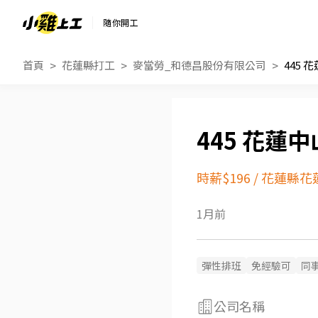
隨你開工
首頁
花蓮縣打工
麥當勞_和德昌股份有限公司
445 
445 花蓮
時薪$196
/
花蓮縣花
1月前
彈性排班
免經驗可
同
公司名稱