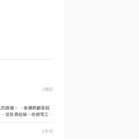
1週前
的建議。 ．後續將顧客點
 ．並負責結帳、收銀等工
洗、剝、削、切各種食材。
 ．負責擺盤、打包外帶服
6天前