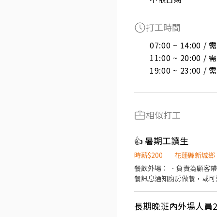
打工時間
07:00 ~ 14:00 
11:00 ~ 20:00 
19:00 ~ 23:00 
相似打工
👍 暑期工讀生
時薪$200
花蓮縣新城鄉
餐飲外場： ．負責為顧客
餐訊息通知廚房做餐，或可
作。 餐飲內場： ．擔任
．負責清理工作環境、設備
長期晚班內外場人員2
務。