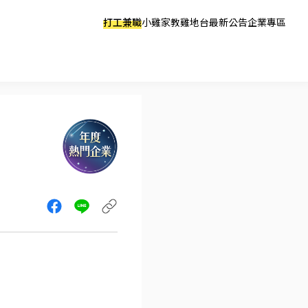
打工兼職
小雞家教
雞地台
最新公告
企業專區