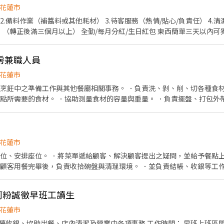
花蓮市
2.備料作業（補醬料或其他耗材） 3.待客服務（熱情/貼心/負責任） 4.清潔作
房兼職人員
花蓮市
與烹飪中之準備工作與其他餐廳相關事務。 ．負責洗、剝、削、切各種食材
餐點所需要的食材。 ．協助測量食材的容量與重量。 ．負責擺盤、打包外
花蓮市
帶位、安排座位。 ．將菜單遞給顧客、解決顧客提出之疑問，並給予餐點上
於顧客用餐完畢後，負責收拾碗盤與清理環境。 ．並負責結帳、收銀等工
肉河粉誠徵早班工讀生
花蓮市
收銀、協助出餐、店內清潔及營業中各項事務 工作時間： 早班上班區間：10: