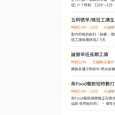
班) ＰＴ時薪：$200～220
五桐號早/晚班工讀生
時薪$196 ~ $200
花蓮縣
製作好喝的飲料、點餐、環境清潔、同事
班工讀每週排班2-5天
誠徵早班長期工讀
時薪$196
花蓮縣花蓮市
調製各種冷熱飲料 吧台設備
柴Food餐廚短時數
時薪$200 ~ $250
花蓮縣
柴Food餐廚健康餐正在徵求短時數打烊班人員。 工作內容： • 協助店
協助 我們給你的： • 彈性安排工作時段 • 和諧團隊氛圍 • 提供員工餐 有洗碗機，每日工作1小時 歡迎無經驗或首次打工者，
有興趣都可以安心投遞。