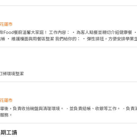
花蓮市
 • 為客人點餐並親切介紹健康餐 • 協助包裝、準備外帶、外
們給你的： • 彈性排班，方便安排學業生活 • 員工免費享有美味健
康餐 • 氣氛友善，大家都樂於協助新手 沒經驗沒關係，只要有笑容，我們歡迎你的加入！
.打掃環境整潔
花蓮市
完畢後，負責收拾碗盤與清理環境。 ．並負責結帳、收銀等工作。 ．負責
帶服務。
長期工讀