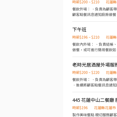
時薪$200 ~ $210
花蓮縣
餐飲外場： ．負責為顧客
顧客點餐訊息通知廚房做餐
環境。 ．並負責結帳、收
負責洗、剝、削、切各種食
下午班
重量。 ．負責擺盤、打包
時薪$196 ~ $210
花蓮縣
餐飲內外場： ．負責結帳
做餐，或可進行簡易餐飲如
備不同餐點所需要的食材。
老時光居酒屋外場服
時薪$200 ~ $220
花蓮縣
餐飲外場： ．負責為顧客
．後續將顧客點餐訊息通知
場： ．擔任廚師的助手，
工作環境、設備和餐具。 
445 花蓮中山二餐廳 
時薪$196
花蓮縣花蓮市
製作美味餐點 親切服務顧客