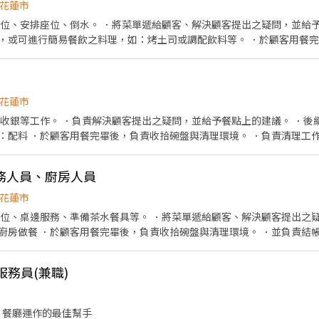
花蓮市
帶位、安排座位、倒水。 ．將菜單遞給顧客、解決顧客提出之疑問，並給予
，或可進行簡易餐飲之料理，如：烤土司或調配飲料等。 ．於顧客用餐
銀等工作。 餐飲內場： ．擔任廚師的助手，處理烹飪前與烹飪中之準備工
材。 ．負責清理工作環境、設備和餐具。 ．準備不同餐點所需要的食材。
外帶服務。
花蓮市
、收銀等工作。 ．負責解決顧客提出之疑問，並給予餐點上的建議。 ．後
：配料 ．於顧客用餐完畢後，負責收拾碗盤與清理環境。 ．負責清理工作
 ．協助測量食材的容量與重量。 ．負責擺盤、打包外帶服務。
務人員、廚房人員
花蓮市
帶位、桌邊服務、準備茶水餐具等。 ．將菜單遞給顧客、解決顧客提出之
廚房做餐 ．於顧客用餐完畢後，負責收拾碗盤與清理環境。 ．並負責結帳
處理烹飪前與烹飪中之準備工作與其他餐廳相關事務。 ．負責洗、剝、削、
．準備不同餐點所需要的食材。 ．協助測量食材的容量與重量。
服務員(兼職)
 餐廳運作的最佳幫手