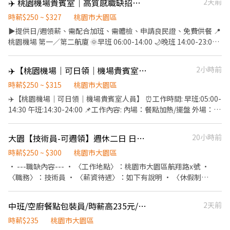
微波爐、外出用餐、有上鎖置物櫃 - ▶ —————【應徵方式】
✈️ 桃園機場貴賓室｜高質感職缺招募中｜不用風吹日曬、環境乾淨✨
2天前
————— ◀ ⭐ 點選立即應徵或線上詢問此職缺 ⭐ 也可以加賴官方詢
時薪$250 ~ $327
桃園市大園區
問 ⭐ 官方帳號 : https://lin.ee/jVYoe5J ★ 加入後請幫我留姓名 / 電
▶️提供日/週領薪、需配合加班、需體檢、申請良民證、免費供餐 📍
話 / 截圖職缺文 ★
桃園機場 第一／第二航廈 🌞早班 06:00-14:00 🌙晚班 14:00-23:00
💰時薪250元 ▶月排休9-11天 🍽 內場人員 ▪ 餐點加熱 ▪ 擺盤整理
🥂 外場人員 ▪ 貴賓接待服務 ▪ 桌面整理整潔 ▪ 需具英文基礎（多
✈️【桃園機場｜可日領｜機場貴賓室人員】
2小時前
益／托福） ✨ 漂漂亮亮上班 ✨ 工作環境高級有冷氣 ✨ 接觸國際旅
客 氣質感直接拉滿 😎一個偶然 跟偶像近距離接觸 📞蔡小姐｜0902-
時薪$250 ~ $315
桃園市大園區
328-212 03-4385235*14
✈️【桃園機場｜可日領｜機場貴賓室人員】 ⏰工作時間: 早班:05:00-
14:30 午班:14:30-24:00 📌工作內容: 內場：餐點加熱/擺盤 外場：送
餐/桌邊服務（需有多益/托福 考試，英語流利） 👚機場提供制服 💰
時薪250/H(加班費另計✔) 📅休假制度:月休8~10天 ⭐[溫馨提醒]⭐ 需
大園【技術員-可週領】週休二日 日中班自選 M-L6
20小時前
配合久站與體檢 上下班需搭機捷進出機場航廈管制區(個人汽機車無
法進入) 機車可停 🚄S11(坑口站)/🚄S16(橫三站)/🚄A15(大園站) ✅
時薪$250 ~ $300
桃園市大園區
免費供餐(吃到飽) ✅可日領 / 週領（配合銀行免手續費） 你將身著
• ---職缺內容--- • 〈工作地點〉：桃園市大園區航翔路x號 •
專業制服👔為全球商務人士提供最尊榮的服務！
〈職務〉：技術員 • 〈薪資待遇〉：如下有說明 • 〈休假制
━━━━━━━━━━━━━━━ 【快速通道 100% 專人服務】您
度〉：週休二日 • 〈上班時段〉：每月績效獎金0-2000元、證照津
的履歷 我們優先處理！ 立即截圖📲加入賴[專線洽詢]：
貼$2000 • Ⅰ、日班 • 週休：B---07:00-16:00(40000-44000元)
中班/空廚餐點包裝員/時薪高235元/供餐/有空調/汽機車免費停
2天前
0906873068 (林小姐) ☎電話直撥 優先諮詢：03-4385235 #13 (林
• Ⅱ、中班 • 週休：B---15:00-24:00(43300-47300元) • 5. 主管
小姐) 還有更多高薪職缺 歡迎私訊預約面談！
交辦事項 • 〈工作內容〉：B 1.半導體機台相關零組件的清潔、檢
時薪$235
桃園市大園區