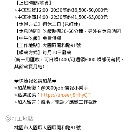
【上班時間/薪資】
⭐️中班理貨12:00~20:30薪約36,500-50,000元
⭐️中班冰庫14:00~22:30薪約41,500-65,000元
【休假方式】週休二日 (見紅休)
【休息時間】吃飯時間30-60分鐘，另外有休息時間
【中午吃飯】免費供餐
【工作地點】大園區開和路91號
【領薪方式】每月10日發薪
(統一用匯款，可日領1400/可週領8000 領部份薪資，
其餘薪資月結）
————————————
❤️快速報名請加萊❤️
⭐加萊應徵：@0800job 傑報小幫手
⭐點選加萊：
https://lin.ee/j8HhyQT
⭐加入留言：姓名／電話／應徵工作截圖
打工地點
桃園市大園區大園區開和路91號