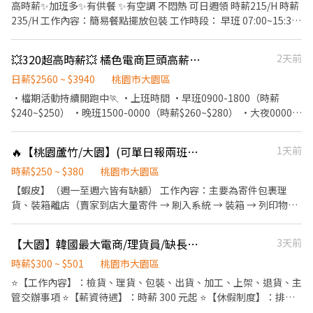
查與包裝作業 2.依標準流程進行作業，工作內容穩定、不複雜 3.英
高時薪✨️加班多✨️有供餐 ✨️有空調 不悶熱 可日週領 時薪215/H 時薪
文電腦系統操作、資料登錄 4.作業期間須穿著全套無塵衣（工作環
235/H 工作內容：簡易餐點擺放包裝 工作時段： 早班 07:00~15:30
境乾淨整潔 傳你的名字以及截圖職缺，他會跟你說後續唷
(餐具組裝 工作簡單) =215 中班 1430-2300 餐盤 裝配課 =235 /H 中
ID:@866feuvn(晨洸人力銀行官方帳號) 電話:0901312635 方小姐
班 1330-2200 冷餐 =235/H 固定班免輪班，免費供餐，工作穩定 制
💥320超高時薪💥 橘色電商巨頭高薪持續中💥
2天前
0900768770 施先生
服不用洗，汽機車免費停 享勞健保退休金三節禮品 加班可達六萬🤑
這麼好康工作哪裡找🔥
日薪$2560 ~ $3940
桃園市大園區
•檔期活動持續開跑中🏃 •上班時間 •早班0900-1800（時薪
$240~$250） •晚班1500-0000（時薪$260~$280） •大夜0000-
0900（時薪$280~$320） •工作內容:貼標 商品分類 刷條碼 •工作
地點: •長榮倉:大園區建國路 •楊梅倉:楊梅區和平路 •國際倉:大園
🔥【桃園蘆竹/大園】(可單日報兩班)250/時小幫手(可日領/週領) #快速上工
1天前
區國際路一段 •休假制度:排休/週休六日/週休日一 •朋友一起應徵
可!!!!! •獨家提供宿舍 包水電 網路 •可日領全薪/週領10000 •可固
時薪$250 ~ $380
桃園市大園區
定8H不加班 ▃▃▃▃▃▃▃報名方式▃▃▃▃▃▃▃▃▃ 🌟黎先
【蝦皮】（週一至週六皆有缺額） 工作內容：主要為寄件包裹理
生：0977755859 🌟賴ID：0977755859 🌟其他職缺
貨、裝箱離店（賣家到店大量寄件 → 刷入系統 → 裝箱 → 列印物流
➡️https://lin.ee/nJSXuS7 (若電話沒接到幫我在賴上留言唷，黎先
箱單並貼上 → 搬運堆疊）；其餘依主管交辦事項（如商品上架、協
生會用最快的速度為您服務)
助取貨、門市清潔等）。 - 📍 蘆竹大有－寄件店 桃園市蘆竹區大有
【大園】韓國最大電商/理貨員/缺長派/高時薪300-501/免費交通車/1-RM
3天前
街25號1樓 早班｜12:30－16:30 午班｜16:30－20:30 夜班｜20:30
－00:30 📍 大園田心－寄件店 桃園市大園區大觀路428號1樓 午班｜
時薪$300 ~ $501
桃園市大園區
15:00－19:00 晚班｜18:30－22:30 夜班｜20:00－00:00 📍 大園民
⭐【工作內容】：檢貨、理貨、包裝、出貨、加工、上架、退貨、主
權－寄件店 桃園市大園區民權路5之1號1樓 午班｜15:00－19:00 晚
管交辦事項 ⭐【薪資待遇】：時薪 300 元起 ⭐【休假制度】：排休
班｜18:30－22:30 夜班｜20:00－00:00 📍 蘆竹南六－寄件店 桃園
制 ⭐【上班時間】：(可選擇加班/不加班) 日班 08:00~17:00 中班