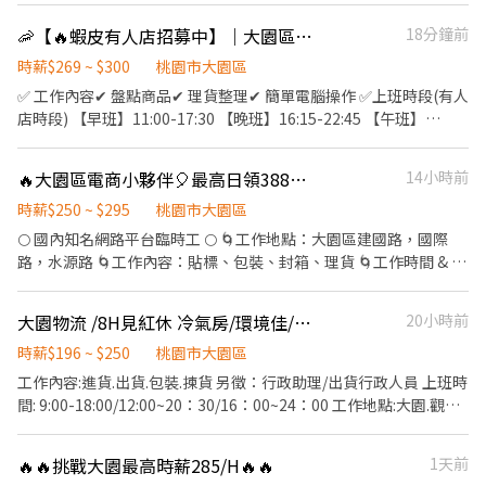
市蘆竹區南山路一段418號1、2樓 早班｜12:30－16:30 午班｜
13:00~22:00 晚班 18:00~03:00 大夜班 21:00~06:00 ⭐【工作地
🦐【🔥蝦皮有人店招募中】｜大園區｜多班可選｜立即上工-快速洽詢~~
18分鐘前
16:30－20:30 夜班｜20:30－00:30 📍 蘆竹南興－寄件店 桃園市蘆
點】：桃園市大園區建國路102號 ⭐【注意事項】：需久站、搬重
竹區南山路二段470巷15號1樓 早班｜12:30－16:30 午班｜16:30－
⭐【法定項目／福利】：免費交通車、可日領、三節禮品或禮金、結
時薪$269 ~ $300
桃園市大園區
20:30 夜班｜20:30－00:30 📍 蘆竹福祿－智取店 桃園市蘆竹區福祿
婚生育禮金、喪儀慰問金(到職滿一個月即可享有)
✅ 工作內容✔ 盤點商品✔ 理貨整理✔ 簡單電腦操作 ✅上班時段(有人
一街52號地下一樓 晚班｜18:00－22:00
店時段) 【早班】11:00-17:30 【晚班】16:15-22:45 【午班】
15:00-19:00 【假日班】11:00-22:45 有人店工作地點: 大園菓林店
大園新興店 新興路.號1樓 大園大豐店 大豐二街.號1樓 ✅上班時段(智
🔥大園區電商小夥伴🎈最高日領3888元🎈臨時可唷🔥
14小時前
取店時段) 【午班】15:00-19:00 【晚班】17:30-23:30 智取店工作
地點: 大園華興 華興路.號1樓 大園致遠 致遠一路.號1樓 大園崁腳 和
時薪$250 ~ $295
桃園市大園區
平西路.號1樓 大園環區西 環區西路.號1樓 ✅ 應徵方式: 請截圖此職缺
🌕 國內知名網路平台臨時工 🌕 🌀工作地點：大園區建國路，國際
資訊，並提供以下資料，方便我們盡快為您安排面試 ✎ 官方：
路，水源路 🌀工作內容：貼標、包裝、封箱、理貨 🌀工作時間 & 薪
@weiko ⭢ https://lin.ee/Yl34kL8 ✎ID：0979661360 ✎ 聯絡方式
資 ⏰早班：09:00 - 18:00 💰時薪：2 5 0 ~ 2 5 5 / H ⏰晚班：15:00 -
:0979-661-360（聯繫：茜茜 ʚɞ）
00:00 💰時薪：2 8 0 ~ 2 8 5元 / H ⏰晚八班：20:00 - 00:00(限建國
大園物流 /8H見紅休 冷氣房/環境佳/書審即可.可週領
20小時前
路) 💰時薪：2 7 0 元 ~ 2 7 5 / H ⏰大夜班：00:00 - 09:00(限建國路)
💰時薪：2 9 0 元 ~ 2 9 5 / H 🌀不壓不扣隔日匯全薪，工作好簡單 🌀
時薪$196 ~ $250
桃園市大園區
報名就上班 ❤️ 愛D：@e788➕賴，賺錢找嘉玲 ❤️ 請➕賴洽詢，留:姓
工作內容:進貨.出貨.包裝.揀貨 另徵：行政助理/出貨行政人員 上班時
名+電話+居住地+職缺
間: 9:00-18:00/12:00~20：30/16：00~24：00 工作地點:大園.觀音
休假方式:週週休六日 *勞健保.6%提撥金.團保.特休.三節* *不收取福
利金.週領不收手續費* *不用在外面吹風雨淋日曬**免搬重.工作舒服
🔥🔥挑戰大園最高時薪285/H🔥🔥
1天前
吹冷氣* *名額有限~線上填寫資料書審即可* *免費供餐.額外提供留