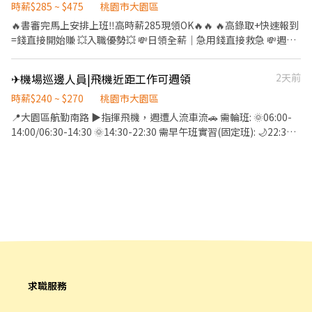
時薪$285 ~ $475
任獎金1萬 可加好友截圖詢問更快速(0977028988)
桃園市大園區
🔥書審完馬上安排上班‼️高時薪285現領OK🔥🔥 🔥高錄取+快速報到
=錢直接開始賺 💥入職優勢💥 💸日領全薪｜急用錢直接救急 💸週領
最高10000｜彈性超高 💸不定期加碼津貼300~1000元 📅週休六日
or 排休8-10天 自己選 🔥工作簡單： ✔️貨品分類 ✔️ 整理 ✔️ 進出貨處
✈機場巡邊人員|飛機近距工作可週領
2天前
理 🔥無經驗也OK不用怕做不來👌 🔥工作時間： 🔥早班09:00-
18:00 💰$245 /H 🔥晚班15:00-24:00 💰 $275 /H 🔥晚八20:00-00:00
時薪$240 ~ $270
桃園市大園區
💰 $265 /H 🔥大夜班00:00-09:00 💰 $285 /H 🔥熱門 領薪方式：✔️ 匯
📍大園區航勤南路 ▶指揮飛機，週遭人流車流🚗 需輪班: 🌞06:00-
款 ✔️ 領現 ✔️ 轉他人帳戶 都OK✌🏻 上班地點：大園區建國路 📲應徵
14:00/06:30-14:30 🌞14:30-22:30 需早午班實習(固定班): 🌙22:30-
方式： 加上我的官方：@309iwxhh 電話：0906855976 專員：紀
06:30 ▶月休9-11天 ▶薪資: 🌞40000~57000元 🌙45000~62000元
先生 🔥https://lin.ee/r2EHPZ7🔥
✅提供日週預支 |蔡小姐| 📞0902-328-212 ☎03-4385235*14
求職服務