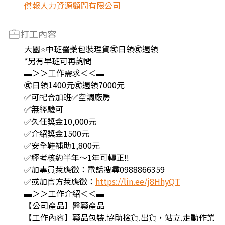
傑報人力資源顧問有限公司
打工內容
大園⭐中班醫藥包裝理貨🉑日領🉑週領
*另有早班可再詢問
▬＞＞工作需求＜＜▬
🉑日領1400元🉑週領7000元
✅可配合加班✅空調廠房
✅無經驗可
✅久任獎金10,000元
✅介紹獎金1500元
✅安全鞋補助1,800元
✅經考核約半年～1年可轉正‼️
✅加專員萊應徵：電話搜尋0988866359
✅或加官方萊應徵：
https://lin.ee/j8HhyQT
▬＞＞工作介紹＜＜▬
【公司產品】醫藥產品
【工作內容】藥品包裝.協助撿貨.出貨，站立.走動作業