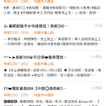
休：時薪 $ 260 🔸 可自由報班、無天數限制 🔸 想排多少、想賺多少
時薪$210 ~ $380
桃園市大園區
你自己決定！ 📦【工作內容簡單好上手】 🔸蝦皮包裹分貨 🔸刷條碼
❣️寒、暑假打工 ❣️長短期 、兼職 ❣️無經驗可(一開始有人教唷) ❣️臨派
/ 貼條碼 🔸物流箱作業 ➡ 超簡單！無經驗也能快速上手！ 🗓️【休假
人員 - 僑生 ❣️外籍配偶 🌟工作內容-簡單易上手： 👉理貨、刷貨、
制度】 月 排 休 8–9 天 / 週休/休日一皆可選 彈性排班，兼 職、長期
包裝、投貨、疊板、開電拖 👉(需配合長時間久站、久走) 工作時段/
都歡迎 📍【工作地點】 桃園市大園區建國路102 號（交通方便） 📲
薪資： 🎉每月都有單日額外獎金🎉 📍00:00-09:00/大夜時薪💰 240-
👍 暑期超搶手🚨快速報班！高薪260🔥日領現賺💸多時段任選！
2天前
【立即應徵】 📩 L I N E：@504uxsvg（記得加@） 👉 點這裡快速
285 📍06:00-15:00/早六時薪💰 215 📍09:00-18:00/早班時薪💰
加入：lin.ee/p5sJ6dz 📞 手機：0966-889-686 鼎倫國際歡迎你加
205-245 📍15:00-24:00/晚班時薪💰 225-275 📍20:00-24:00/晚八
時薪$230 ~ $434
桃園市龜山區
入！ 🎉【員工福利】 👍 不欠薪、不拖薪、無任何手續費 👍 滿三個
時薪💰 215-265 💰領薪方式：日、週領&月(匯款) ✅休假方式：休六
✅ 單日臨派｜時間彈性，想上就上 ✅ 無經驗可｜專人協助快速上工
月享：三節禮品＋生日禮金 👍 鼎倫限定活動：#鼎倫音樂節、員工
日、 休日一、排休 🫧🫧🫧🫧🫧🫧🫧🫧 +癩報名請【截圖私訊】唷
✅ 可揪同學一起報名，賺錢有伴更有趣 ❗️隨便你挑❗️我負責發錢❗️快找
聚餐、摸彩 🎁 業界唯一！福利好到超有感！ 鼎倫國際歡迎你加入！
~~~ 🌹官方癩：@982jlqom 🌹電話：0987607757 🌹聯絡人：林專
同學一起來⚡ ❤️多時段讓你選❤️ ------------------------------------
員-Evan 🫧🫧🫧🫧🫧🫧🫧🫧 上班地點： 📍北倉:大園區建國路 📍國
------ 龜山 🕒 上班時段 (休息時間不記薪) 💸時薪260💸專區 晚短班:
ᴴᴼᵀ➼🔥高薪300💎可日領❤️電商理貨包裝🌈8H彈性加班✨等當兵可免經驗
2小時前
際倉:大園區國際路一段 📍水源倉:大園區水源路(臨派大夜早晚班)
17:30－22:30 夜班: 00:00－08:00 夜11班:23:00－08:00 晚9班：
21:00－06:00 ~~~~~~~~~~~~~~~~~~~~~~~~~~~~~~ 💸時薪230💸
時薪$280 ~ $452
桃園市龜山區
專區 早9班：09:00 － 18:00 早8班：08:00 －17:00 午13班：13:00
◆【本土網購電商✨高薪300👉月6.5萬】◆ 可日領薪｜免經驗｜彈
－20:00 午14班：14:00－23:00 工作內容: 簡單分貨＋包裹整理 工作
性加班｜隔日報到 ➜學生可、短期可、家人朋友一起賺高薪！
地點： 📍地址: 桃園市龜山區頂湖二街
⭕️【前景】唯一上市櫃電商➜ 熱門產業 ⭕️【優點】手機錢包可隨
━━━━━━━━━━━━━━━━━━━━━ ⚡酷財神系列⚡單日
身、免安全鞋 ⭕️【餐食】代訂便當、冰箱微波爐、供販賣機 ⭕️【環
EY❤️獨家最高88K【中壢⭕高時薪255⭕等當兵可】班別自選.門市書審.週週領薪
1小時前
津貼加碼250~600💸 🕒 上班時段 ▪ 早班：08:00 - 17:00｜時薪
境】運動飲料免費喝、路邊好停車 ⭕️【預支】可日領、周領7000➜
$210 ▪ 晚班：18:00 - 03:00｜時薪 $240 地址: 桃1📍桃園市大園區
用錢不擔心 ☑️立即上班｜無經驗可｜工作好上手☑️ ☑️專人安排書審
時薪$232 ~ $255
桃園市中壢區
建國路 桃3📍桃園市大園區中山南路 桃4📍桃園市觀音區玉林路一段
➜ https://lin.ee/XDcXDiA ▬▬▬▬▬✦班別制度✦▬▬▬▬▬
🅻🅸🅽🅴✅截圖詢問✅姓名✅電話✅年次✅居住地區 🔺𝑳𝒊𝒏𝒆 𝑰𝑫：【
桃5📍桃園市觀音區寶倉街 桃6📍桃園市大園區航翔路 RC8📍桃園市
【工作地點】龜山區文信路(近體育大學) 【工作內容】包裹進出理