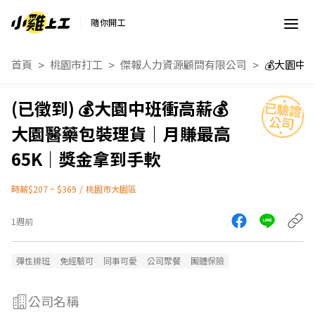
隨你開工
首頁
桃園市打工
傑報人力資源顧問有限公司
💰大園中班衝高薪💰
大園醫藥包裝理貨｜月賺最高
65K｜獎金拿到手軟
時薪$207 ~ $369
/
桃園市大園區
1週前
彈性排班
免經驗可
同事可愛
公司聚餐
團體保險
公司名稱