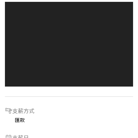
支薪方式
匯款
支薪日