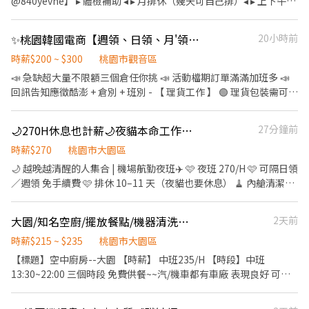
@840yevne】 ▸ 體檢補助 ◂ ▸ 月排休（幾天可自己排）◂ ▸ 上下午各
楊梅區環東路 桃9📍桃園市大園區建國路 桃17📍桃園市大園區開和
分貨、撿貨包裝 【休假制度】月排休8~9天 【休息時間】用餐60分
１０分休息◂ ▸ 工作環境空調廠房 / 廠區乾淨明亮◂ ▸免經驗固定班 /
路 ━━━━━━━━━━━━━━━━━━━━━ ❤️𝑳𝒊𝒏𝒆 𝑰𝑫：
【時間薪資】 ✅日班：08:00-17:00 ➠時薪【260/H】含津貼 ⭐️薪
提供美食團膳◂ ▸機車停車場 / 享有勞、健保、勞退6％◂ ▸三節禮金
【@317tpzqd】明熙-Blue專員 加入後請留下您的姓名+電話+職缺
✨桃園韓國電商【週領、日領、月'領、現金、匯款】【假日班皆有】交通車🩷
20小時前
資：$45,760起➢$55,000(配合加班) ✅小夜：16:00~01:00 ➠時薪
或禮品(到職滿三個月享有)◂ 【 職缺介紹 】 ✅ 工作產品 : 知名超商
截圖 以便專員快速替你登記報班🙏 1對1專人為您服務😁 真心不騙
【280/H】含津貼 ⭐️薪資：$49,280起➢$60,000(配合加班) ✅大夜：
的食品加工/便當/御飯糰/涼麵/沙拉/三明治 ✅ 工作內容 : 食品製作烹
時薪$200 ~ $300
桃園市觀音區
⭕️免費諮詢 ❌無收取仲介費
00:30~09:00 ➠時薪【300/H】含津貼 ⭐️薪資：$52,800起
調、料理、配料加工、包裝、前置(洗食材)、調理(料理食材) ✅ 廠區
📣 急缺超大量不限額三個倉任你挑 📣 活動檔期訂單滿滿加班多 📣
➢$65,000(配合加班) ◍每月15號發薪、可日周領薪 ◍就職即享勞健
地址 : 中壢區自強一路(中壢工業區) ✅ 薪資說明 : ⭕日班 220~232/H
回訊告知應徵酷澎 + 倉別 + 班別 - 【 理貨工作 】 🟢 理貨包裝需可接
保、勞退、三節禮品金 ▬▬✨心動不如薪動、薪動不如行動❤️▬▬
$40,832(含津貼)-$82,697(含加班) ⭕中班 232/H$40,832(含津
受久站 / 久走 / 搬重 🟢 以下薪資須另扣保險 / 手續費 🟢 pda撿貨、
✚ ʟɪɴᴇ ID:【@484taxjq 】截圖詢問黃小姐 專人服務最快速☛
貼)-$82,697(含加班) ⭕夜班 255/H$44,880(含津貼)-$88,669(含加
理貨、包裝 🟢早/晚班提供交通車接駁 交通車路線 (
https://lin.ee/XDcXDiA ▶️新北、桃竹苗、台中地區高薪工作歡迎洽
🌙270H休息也計薪🌙夜貓本命工作✈️桃園機場航勤夜班
27分鐘前
班) ✅ 日班時段 : ★06:00～14:45★06:30～15:15★07:00～
https://reurl.cc/rErN4Z ) 🟢【 臨時工 】任何倉都沒有提供交通車
詢
15:45★07:30～16:15★08:00～16:45★08:30～17:15 ✅ 中班時段 :
服務 - 【 上班地點 】 🔔 桃園 1 倉 : 大園建國路 (5F) ( 周休、假日早
時薪$270
桃園市大園區
★12:00-20:45★12:30-21:15★13:00-21:45★13:30-22:15★14:00-
班 ) 🔔 桃園 3 倉 : 大園中山南路 ( 假日班 ) 🔔 桃園 4 倉 : 觀音區玉林
🌙 越晚越清醒的人集合 | 機場航勤夜班✈️ 🩷 夜班 270/H 🩷 可隔日領
22:45★14:30-23:15★15:00-23:45★15:30-00:15★16:00-00:45 ✅
路 🔔 桃園 5 倉：觀音寶倉街 ( 可周休、假日班 ) 🔔 桃園 6 倉：大園
／週領 免手續費 🩷 排休 10–11 天（夜貓也要休息） 🧹 內艙清潔｜
夜班時段 :
航翔路 🔔 桃園 7 倉：楊梅環東路 🔔 桃園 9 倉：大園區建國路 (3'F)
清潔客艙內部｜ ⊷ 22:30－06:30｜270/H 🚦 巡邊人員｜機場跑道聯
★21:00~05:45★21:30~06:15★22:00~06:45★22:30~07:15★23:00~0
🔔 桃園 10 倉：觀音區玉林路一段 🔔 桃園 12 倉：楊梅區環東路 (7
絡.跑到指揮人、車、飛機.對講機使用以及手勢指揮｜ ⊷06:00-
(每半小時為一個班別)
大園/知名空廚/擺放餐點/機器清洗餐盤/中班/免費供餐吃到飽&停車場
2天前
倉樓下) 🔔 桃園 17 倉：大園區開和路 ( 限排休 ) 🔔 桃園 RC8：楊梅
14:30 ｜須輪午班(不含加班40,000) ⊷14:30-22:30 ｜須輪早班(不
區環東路 (4'F) ( 後面有寫缺長派才有缺，沒標註的都是無缺額 ) - ((
含加班40,000) ⊷22:30-06:30 ｜須輪午班(不含加班45,000) 📍 大園
時薪$215 ~ $235
桃園市大園區
堆高機需有證照及回訓證明 )) - 【 休假方式 】 周一至周日排休，一
航勤南路 📲 ：0906-163-268 曾曾
【標題】空中廚房--大園 【時薪】 中班235/H 【時段】中班
個月排休 8 ~ 10 天，單位報到當天由主管分配 - 【 工作時間 】 早班
13:30~22:00 三個時段 免費供餐~~汽/機車都有車廠 表現良好 可以
08 : 00 - 17 : 00 排休 $ 210 周休 $ 200 晚班 18 : 00 - 03 : 00 排休 $
轉正 年終有機會超過20W
240 周休 $ 230 ( 假日班固定上六日 ) - ♦️ 用餐：免費供餐 ♦️ 冰箱、