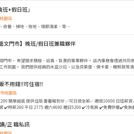
生 福利制度完善，提供加班費 時薪制契約，薪資以該任職店鋪時薪為主 
材。 ．負責清理工作環境、設備和餐具。 ．準備不同餐點所需要的食材。
完 依介紹職位及任職期間不同，發放3000~5000元介紹獎金
晚班+假日班」
外帶服務。
桃園區
、收餐、掃地、拖地、環節清潔、等⋯
桃園藝文門市】晚班/假日班兼職夥伴
間門市， 希望徵求積極、認真、負責的事業夥伴。 店內事務會透過共同參
暖鮮蔬等清爽的輕食。 簡單的製作過
悅性飲食，能讓食物綻放與生俱來的美味，在味蕾間找回蔬食鮮甜的原味本質與健
介紹】 1. 閉店-工作環境維護及準備 2. 顧客服務及產品介紹 3. 餐點/咖啡/飲品製作 4
飯不用錢‼️可住宿‼️
園市桃園區
讀/正 職私訊
上應徵❣️ 官方瀨：🔗 https://lin.ee/1PCBQOa 瀨ID:
桃園區