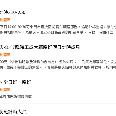
時210-250
桃園區
來門市直接面試 提供顧客服務，協助外場營運，讓每位顧客都能感受到有溫度的
用餐體驗。 簡易餐點製作，廚房相關事務。為顧客呈現安心且高品質的用餐享受。 時數、時間可談
👍 王品牛排桃園同德店-8／7臨時工或大廳晚班假日計時或見習襄理可內洽詳談
桃園區
職務內容核定） 餐飲外場： ．負責為顧客帶位、安排座位、倒水。 ．將菜單遞
問，並給予餐點上的建議。 ．後續將顧客點餐訊息通知廚房做餐 ·於用餐
拾碗盤與清理環境。
班、全日班、晚班
桃園區
桌邊服務及環境清潔
期晚班計時人員