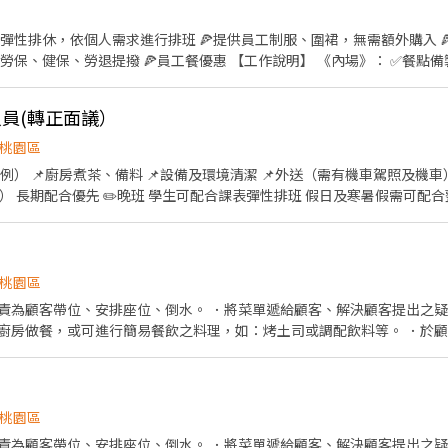
，彈性排休，依個人需求進行排班 🍕提供員工制服、圍裙，無需額外購入 
員工餐優惠 【工作說明】 《內場》： ✅餐點備製 ✅食材備料 ✅進貨盤點 ✅
做餐飲人員體檢
員(轉正面議）
桃園區
📌廚房煮茶、備料 📌設備及環境清潔 📌外送（需有機車駕照及機車） ✏️早班 需於8：30-1
） 長期配合優先 ✏️晚班 學生可配合課表彈性排班 假日及寒暑假需可配
桃園區
．負責為顧客帶位、安排座位、倒水。 ．將菜單遞給顧客、解決顧客提出之
廚房做餐，或可進行簡易餐飲之料理，如：烤土司或調配飲料等。 ．於
結帳、收銀等工作。 餐飲內場： ．擔任廚師的助手，處理烹飪前與烹飪中
、切各種食材。 ．負責清理工作環境、設備和餐具。 ．準備不同餐點所需
盤、打包外帶服務。
桃園區
．負責為顧客帶位、安排座位、倒水。 ．將菜單遞給顧客、解決顧客提出之