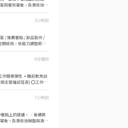
顧客用餐完畢後，負責收拾碗
3小時前
 ▪️兼職也有年度獎金 || 多
6分鐘前
⭕工作簡單彈性 ▪職前教育訓
時與主管確認班表) ⭕工作內
進貨、準備、整理→料理製作
次考核及調薪 ⭕企業魅力
7小時前
生知識及專業的烹飪技巧，還
成果將有升遷加薪的機會 ▪
多人有機會品嚐美味平價壽
餐點上的建議。 ．後續將
撥勞工退休新制6% ④特休／
完畢後，負責收拾碗盤與清理
免費健檢 ⭕其它 【實習相
作與其他餐廳相關事務。 ．