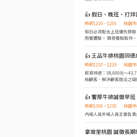
👍 假日、晚班、打烊計
時薪$210 ~ $250
桃園市
假日必須配合上班優先錄取 平日14:00 20:30可
時薪$210 ~ $220
桃園市
薪資待遇：38,000元～43,700元（依出勤時數及
給顧客、解決顧客提出之疑
於顧客用餐完畢後，負責收
👍 饗厚牛排誠徵早
時薪$200 ~ $230
桃園市
內場人員外場人員主要負責
拿坡里桃園 誠徵長