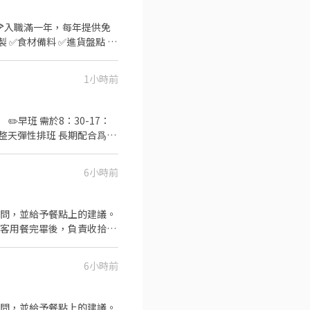
🍕入職滿一年，每年提供免
1小時前
7：
合整天彈性排班 長期配合爲優
6小時前
疑問，並給予餐點上的建議。
顧客用餐完畢後，負責收拾碗
之準備工作與其他餐廳相關
要的食材。 ．協助測量食材
6小時前
疑問，並給予餐點上的建議。