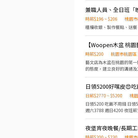
關】 歡迎餐飲相關科系實習
負責洗、剝、削、切各種食
好友一同任職，介紹獎金拿不
兼職人員、全日班「
重量。 ．負責擺盤、打包
時薪$196 ~ $206
桃園市
櫃檯收銀、製作餐點、送餐
【Woopen木盆 
時薪$200
桃園市桃園區
藝文店為木盆在桃園的第一
的態度，建立良好的溝通及工作氛圍。 我們提供經典的木盆沙拉，以及貝果堡、佛卡夏、
程，不過度烹煮，且致力推廣
日領5200好嘿皮😍吃
日薪$2770 ~ $5200
桃
日領5200 吃飯不用錢 日領5200 簡單組裝 提供住宿 書審報到💯 ✅可日領全薪✅ 週領10000 日班薪資 ✔️時薪210 日領:平日2240
週六3788 週日4200 夜班薪資 ✔️時薪260 平日 2775 週六4690 週日5200 ✔️冷氣房 ✔️免費供餐✔️免無塵 ✔️長期穩定 ✅工作時間: 日
班08:00-17:30 加班18:00-20:00 夜班20:00-05:30 加班06:00-08:00 ✅休假制度： 擇一 週休六日 休二三 休三四 休五六 ✅工作內
容：組裝 測試 ✅上班地點:大園航翔路/蘆竹南青路 -------------------------------------------- 💰日班日領2242-4200 💰夜班日領
夜堡宵夜晚餐/長期工
2776-5200 職缺福利 : 1.廠區福利社 2.勞健保團保 勞退6% 3.轉正後享年終/三節 4.上市櫃大公司跳板 5.員工休息室 提供豐富餐點
6.提供日領全薪服務 /周領服務 7.提供宿舍免押金直接入住 截圖加賴線
時薪$200 ~ $230
桃園市