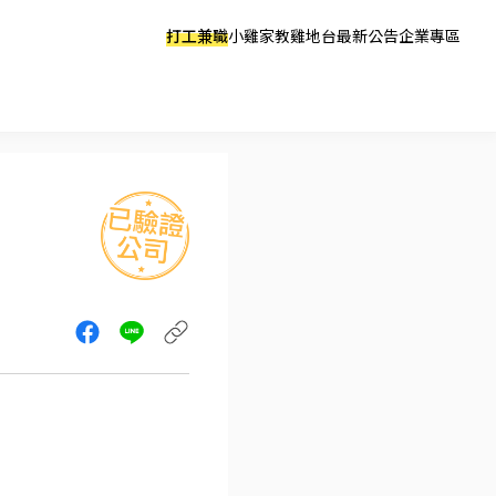
打工兼職
小雞家教
雞地台
最新公告
企業專區