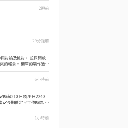
【介紹制度】 歡迎介紹親朋
 ．協助測量食材的容量與
2週前
29分鐘前
與討論及檢討， 並採開放
康。 【職務內容
. 學習團隊互助及合作
6小時前
1小時前