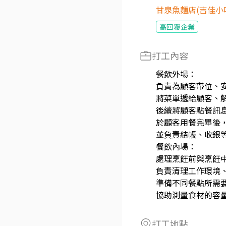
甘泉魚麵店(吉佳小
高回覆企業
打工內容
餐飲外場：
負責為顧客帶位、
將菜單遞給顧客、
後續將顧客點餐訊
於顧客用餐完畢後
並負責結帳、收銀
餐飲內場：
處理烹飪前與烹飪
負責清理工作環境
準備不同餐點所需
協助測量食材的容
打工地點