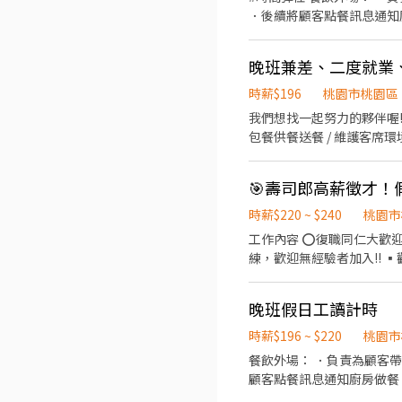
．後續將顧客點餐訊息通知
盤與清理環境。 ．並負責
時薪$196
桃園市桃園區
我們想找一起努力的夥伴喔!!! 摩斯漢堡🍔桃園中平店
包餐供餐送餐 / 維護客席環境 ❤️‍🔥內場 製作餐點 / 油炸點
+$5/次 ➠23:00～06:00加發早夜津貼+$45/時 每月7號領薪水 // 員工福利 ▪️
2個🆓 ▪️有勞 / 健保 ||
一筆年終可以領 ▪️透明且完整的升遷制度 🎈徵求時段參考 ➖直接說出你可以的時間就對了 15:00
23:00、18:00-23:00 有意願面試 || 可詳細詢問 || 時
時薪$220 ~ $240
桃園市
本人帳戶 🎈我們都非常
工作內容 ⭕復職同仁大歡迎
練，歡迎無經驗者加入!! ▪
容 ▪外場 帶客入座→介紹
→提供餐點→餐具清洗→庫存
晚班假日工讀計時
▪「以人為本」注重團隊合
可接觸店鋪的經營管理，例
時薪$196 ~ $220
桃園市
享有完善的福利制度，加班
餐飲外場： ．負責為顧客
司，致力成為頂尖品牌 ⭕基
顧客點餐訊息通知廚房做餐
年假按照勞基法規定 ⑤颱風
環境。 ．並負責結帳、收