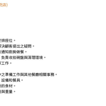
吃店)
安排座位。
解決顧客提出之疑問。
息通知廚房做餐。
，負責收拾碗盤與清理環境。
等工作。
中之準備工作與其他餐廳相關事務。
、設備和餐具。
要的食材。
量與重量。