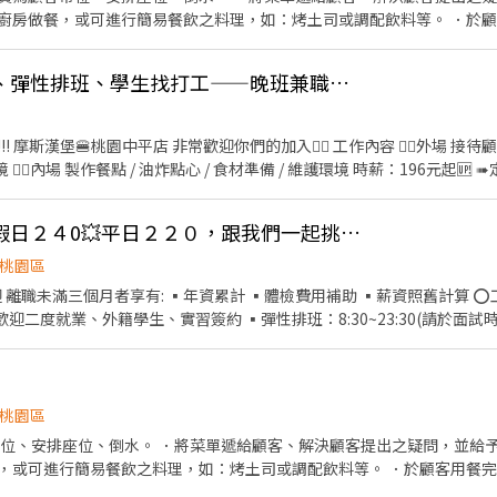
廚房做餐，或可進行簡易餐飲之料理，如：烤土司或調配飲料等。 ．於
結帳、收銀等工作。
晚班兼差、二度就業、彈性排班、學生找打工——晚班兼職夥伴
 非常歡迎你們的加入❤️‍🔥 工作內容 ❤️‍🔥外場 接待顧客 / 推薦餐點 / 飲品製作 /
心 / 食材準備 / 維護環境 時薪：196元起🆙 ➠定期檢核，依能力調整薪資
半價餐飲 激划算❤️‍🔥 ▪️在職第二個月起‼️月月免費漢堡
 日日薪資清清楚楚 ▪️提供免費制服 👔 ▪️國定假日 || 薪資DOUBLE！雙倍薪水
🎯壽司郎高薪徵才！假日２４0💥平日２２０，跟我們一起挑戰更高薪！【桃園國際路店】
-23:00 、16:00-23:00 17:00-
間皆可議 🫶🏻入職前需準備🫶🏻 ✔️半年內的一般體檢+供膳體檢 ✔️郵政 / 台新
桃園區
期待你的加入哦🎈
 離職未滿三個月者享有: ▪年資累計 ▪體檢費用補助 ▪薪資照舊計算 
歡迎二度就業、外籍學生、實習簽約 ▪彈性排班：8:30~23:30(請於面試
、服務→商品提供→食材補充→確認結帳金額→收銀結帳 等 ▪內場 商品
盤點、出貨 等 ⭕獎金福利 ▪生日禮券 ▪不定期活動競賽獎金 ▪一年4
作及交流，採納同仁的意見，提升參與感 ▪除學習到日本商業禮儀、衛
如：成本控管及數據分析等專業知識 ▪升遷快速且制度完善，依努力及
桃園區
費為5分鐘為單位計算，重視員工的辛勤付出 ▪計畫拓展全台灣，讓更
帶位、安排座位、倒水。 ．將菜單遞給顧客、解決顧客提出之疑問，並給予
本保障 ①加班費(以5分鐘為單位計算) ②勞保、健保、意外險 ③每月提
，或可進行簡易餐飲之料理，如：烤土司或調配飲料等。 ．於顧客用餐
天出勤津貼補助 ⑥員工店內用餐折扣 ⑦提供員工制服 ⑧任職一年後提供
銀等工作。 餐飲內場： ．擔任廚師的助手，處理烹飪前與烹飪中之準備工