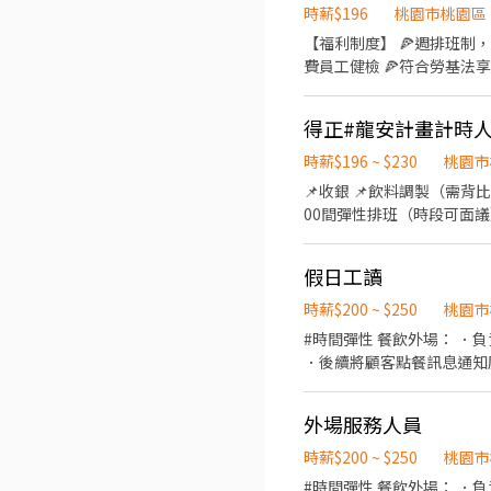
時薪$196
桃園市桃園區
【福利制度】 🍕週排班制
費員工健檢 🍕符合勞基法享勞保、健保、勞退提撥 🍕
環境清潔 《外場》： ✅顧客接待 ✅收銀作業 ✅環境整潔 時數限制：最低60-160時小時 #需具備服務熱誠與責任感佳 #薪資轉帳
需具備永豐銀行帳戶 #需要
得正#龍安計畫計時人
時薪$196 ~ $230
桃園市
📌收銀 📌飲料調製（需背比例） 
00間彈性排班（時段可面議
先
假日工讀
時薪$200 ~ $250
桃園市
#時間彈性 餐飲外場： 
．後續將顧客點餐訊息通知
盤與清理環境。 ．並負責
事務。 ．負責洗、剝、削
外場服務人員
的容量與重量。 ．負責擺
時薪$200 ~ $250
桃園市
#時間彈性 餐飲外場： 