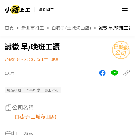
隨你開工
首頁
新北市打工
白巷子(土城海山店)
誠徵 早/晚班工讀
誠徵 早/晚班工讀
時薪$196 ~ $200
/
新北市土城區
1天前
彈性排班
同事可愛
員工折扣
公司名稱
白巷子(土城海山店)
打工內容