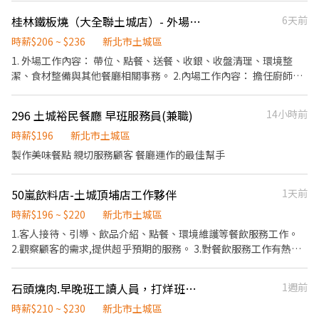
服務工作有興趣 3.具責任感、配合度佳 4.無經驗可、願意學習 5.可
桂林鐵板燒（大全聯土城店）- 外場兼職人員
6天前
配合門市排班（含假日） 【工作時間】（排班制） 09:00－14:00
11:00－14:00 17:00－21:00 18:00－21:00 21:00－23:00 21:00－
時薪$206 ~ $236
新北市土城區
01:30 (實際排班依門市需求安排）
1. 外場工作內容： 帶位、點餐、送餐、收銀、收盤清理、環境整
潔、食材整備與其他餐廳相關事務。 2.內場工作內容： 擔任廚師之
助手，處理烹飪之準備工作、理貨、清洗餐具、環境整潔 3.洗碗工
作內容： 煮湯、湯飯、食材處理備料（需會拿刀）、清洗餐具、環
296 土城裕民餐廳 早班服務員(兼職)
14小時前
境整潔 4.彈性排班，雙週排班 5.休息時間免費供餐 🎓歡迎應屆畢業
生🎓
時薪$196
新北市土城區
製作美味餐點 親切服務顧客 餐廳運作的最佳幫手
50嵐飲料店-土城頂埔店工作夥伴
1天前
時薪$196 ~ $220
新北市土城區
1.客人接待、引導、飲品介紹、點餐、環境維護等餐飲服務工作。
2.觀察顧客的需求,提供超乎預期的服務。 3.對餐飲服務工作有熱
忱，具備高度親和力 4.個性積極主動、有責任感、適應力強、抗壓
性佳。 5.培訓課程豐富，升遷管道明確。 6.可配合排班者佳(無經驗
石頭燒肉.早晚班工讀人員，打烊班人員
1週前
可)。 7.時段可談。 8.Google map 地圖有異，正確位子頂埔國小對
面。 工作地點:土城與萬華。
時薪$210 ~ $230
新北市土城區