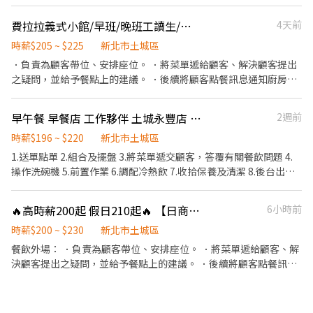
務） ．倒飲料 ．負責擺盤、打包外帶服務。 ．洗碗
費拉拉義式小館/早班/晚班工讀生/假日配合上班
4天前
時薪$205 ~ $225
新北市土城區
．負責為顧客帶位、安排座位。 ．將菜單遞給顧客、解決顧客提出
之疑問，並給予餐點上的建議。 ．後續將顧客點餐訊息通知廚房做
餐，或可進行簡易餐飲之料理，如：烤麵包或炸物跟調配飲料等。
．於顧客用餐完畢後，負責收拾碗盤與洗碗跟清理環境。 ．並負責
早午餐 早餐店 工作夥伴 土城永豐店 假日兼職工讀人員
2週前
結帳、收銀等工作。 ．負責清理工作環境、設備和餐具。 ．負責擺
盤、打包外帶服務。
時薪$196 ~ $220
新北市土城區
1.送單點單 2.組合及擺盤 3.將菜單遞交顧客，答覆有關餐飲問題 4.
操作洗碗機 5.前置作業 6.調配冷熱飲 7.收拾保養及清潔 8.後台出餐
煮麵 9.協助炸鍋 可協助調店支援：學成店（2家店騎車5分鐘) 🔆196
～230元/時，時薪依能力調漲，可配合平假日排班者優🔆 《可獨立
🔥高時薪200起 假日210起🔥 【日商 壽司郎】💰土城日月光店 -兼職☆ 歡迎二度就業、假日兼職、外籍學生、實習簽約、無經驗者，找的就是你
6小時前
站工作區、幫助其他夥伴、工作能力好、犯錯率低者，每月再另外
發放小獎金，金額不等》 工作區域有冷氣 ##早餐店節奏快，故需要
時薪$200 ~ $230
新北市土城區
具備抗壓能力## 不定時舉辦員工聚餐！
餐飲外場： ．負責為顧客帶位、安排座位。 ．將菜單遞給顧客、解
決顧客提出之疑問，並給予餐點上的建議。 ．後續將顧客點餐訊息
通知廚房做餐，或可進行簡易餐飲之料理，如：烤土司或調配飲料
等。 ．於顧客用餐完畢後，負責收拾碗盤與清理環境。 ．並負責結
帳、收銀等工作。 餐飲內場： ．擔任廚師的助手，處理烹飪前與烹