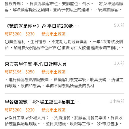
餐飲外場： ．負責為顧客帶位、安排座位、倒水。 ．將菜單遞給顧
客、解決顧客提出之疑問，並給予餐點上的建議。 ．後續將顧客點
餐訊息通知廚房做餐，或可進行簡易餐飲之料理，如：烤土司或調
配飲料等。 ．於顧客用餐完畢後，負責收拾碗盤與清理環境。 ．並
《徵的就是你🫵》🎉 平日薪200起 假日210起 🎉
5天前
負責結帳、收銀等工作。 餐飲內場： ．擔任廚師的助手，處理烹飪
前與烹飪中之準備工作與其他餐廳相關事務。 ．負責洗、剝、削、
時薪$200 ~ $230
新北市土城區
切各種食材。 ．負責清理工作環境、設備和餐具。 ．準備不同餐點
⭕獎金福利 ▪生日禮券 ▪不定期活動競賽獎金 ▪一年4次考核及調
所需要的食材。 ．協助測量食材的容量與重量。 ．負責擺盤、打包
薪 ▪加班費5分鐘為單位計算 ⭕復職同仁大歡迎 離職未滿三個月者
外帶服務。
享有: ▪年資累計 ▪體檢費用補助 ▪薪資照舊計算 ⭕招募條件 ▪職
前教育訓練，歡迎無經驗者加入!! ▪歡迎二度就業、外籍學生、實
東方美早午餐 平.假日計時人員
1天前
習簽約 ▪排班時段：8:30~18:00或18:00~23:00(請於面試時與主管
確認班表) ⭕工作內容 ▪外場 帶客入座→介紹、服務→商品提供→
時薪$196 ~ $250
新北市土城區
食材補充→確認結帳金額→收銀結帳 等 ▪內場 商品進貨、準備、整
．進行簡易餐點調配飲料 ．於顧客用餐完畢後，收桌洗碗 ．清理工
理→料理製作→提供餐點→餐具清洗→庫存盤點、出貨 等 ⭕企業魅
作環境、設備和餐具 ．準備不同餐點所需要的食材
力 ▪「以人為本」注重團隊合作及交流，採納同仁的意見，提升參
與感 ▪除學習到日本商業禮儀、衛生知識及專業的烹飪技巧，還可
早餐店誠徵：#外場工讀生#長期工讀#兼差
1小時前
接觸店鋪的經營管理，例如：成本控管及數據分析等專業知識 ▪升
遷快速且制度完善，依努力及成果將有升遷加薪的機會 ▪享有完善
時薪$200 ~ $220
新北市土城區
的福利制度，加班費為5分鐘為單位計算，重視員工的辛勤付出 ▪
✔️假日工讀 ✔️外場人員： ．負責送餐，於顧客用餐完畢後，負責收
計畫拓展全台灣，讓更多人有機會品嚐美味平價壽司，致力成為頂
拾碗盤與清理環境。 ．並負責結帳、收銀等工作。（外帶打包服
尖品牌