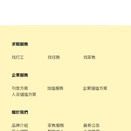
飪中之準備工作與其他餐廳相關事務。 ．負責洗、剝、削、切各種
食材。 ．負責清理工作環境、設備和餐具。 ．準備不同餐點所需要
的食材。 ．協助測量食材的容量與重量。 ．負責擺盤、打包外帶服
務。
求職服務
找打工
找任務
找家教
企業服務
刊登方案
加值服務
企業儲值方案
人派儲值方案
關於我們
品牌介紹
家教服務
最新公告