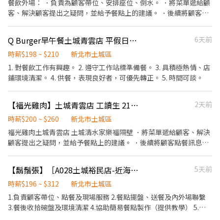
餐飲外場： ．負責為顧客帶位、安排座位、倒水。 ．將菜單遞給顧
→料理製作→提供餐點→餐具清洗→庫存盤點、出貨 等 ⭕獎金福利
客、解決顧客提出之疑問，並給予餐點上的建議。 ．後續將顧客點
▪不定期活動競賽獎金 ▪一年4次考核及調薪 (三個月就一次調薪機
餐訊息通知廚房做餐，或可進行簡易餐飲之料理，如：烤土司或調
會) ▪加班費5分鐘為單位計算 ⭕企業魅力 ▪「以人為本」注重團隊
配飲料等。 ．於顧客用餐完畢後，負責收拾碗盤與清理環境。 ．並
Q Burger早午餐土城青雲店 平假日計時人員
6天前
合作及交流，採納同仁的意見，提升參與感 ▪除學習到日本商業禮
負責結帳、收銀等工作。 餐飲內場： ．擔任廚師的助手，處理烹飪
儀、衛生知識及專業的烹飪技巧，還可接觸店鋪的經營管理，例
前與烹飪中之準備工作與其他餐廳相關事務。 ．負責洗、剝、削、
時薪$198 ~ $210
新北市土城區
如：成本控管及數據分析等專業知識 ▪升遷快速且制度完善，依努
切各種食材。 ．負責清理工作環境、設備和餐具。 ．準備不同餐點
1. 對餐飲工作有興趣。 2. 遵守工作站標準備餐。 3. 具積極熱情、店
力及成果將有升遷加薪的機會 ▪享有完善的福利制度，加班費為5
所需要的食材。 ．協助測量食材的容量與重量。 ．負責擺盤、打包
鋪環境清潔。 4. 供餐，表現良好者，可優先轉正。 5. 時間可談。
分鐘為單位計算，重視員工的辛勤付出 ▪計畫拓展全台灣，讓更多
外帶服務。
人有機會品嚐美味平價壽司，致力成為頂尖品牌
【福光雞肉】土城青雲店 工讀生 210/h起
2天前
時薪$200 ~ $260
新北市土城區
福光雞肉土城青雲店 土城清水家樂福隔壁 ．將菜單遞給顧客、解決
顧客提出之疑問，並給予餐點上的建議。 ．後續將顧客點餐訊息通
知廚房做餐，或可進行簡易餐飲之料理。 ．於顧客用餐完畢後，負
責收拾碗盤與清理環境。 ．並負責結帳、收銀等工作。 ．負責清理
【鬍鬚張】［A028土城裕民店-近海山捷運］餐飲(計時)服務人員
5天前
工作環境、設備和餐具。 ．準備不同餐點所需要的食材。 ．協助測
量食材的容量與重量。 ．負責擺盤、打包外帶服務。 上班時段 請先
時薪$196 ~ $312
新北市土城區
確認是否能夠配合 平日早班10:00-14:30 平日晚班 16:30-21:30 假日
1.負責顧客帶位、點餐及現場服務 2.餐點擺盤、送餐及內外場聯繫
班10:00-21:30(14:30-16:30為空班) 希望為長期工讀，寒/暑期工讀
3.餐後收拾碗盤及環境清潔 4.協助簡易餐點製作（提供教學） 5.結
不考慮！謝謝！
帳及收銀作業 【職務條件】 1.具服務熱忱、喜歡與人互動 2.對餐飲