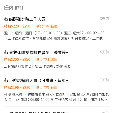
相似打工
👍 鹹酥雞計時工作人員
3天前
時薪$220 ~ $250
新北市新莊區
週三、週四、週日（17：00-01：00）週五-週六17：00-02：00
（工作很累很忙，希望能穩定不隨意請假）但只要穩定，工作狀況
正常，到職一個月內依能力調薪。 ．✅負責抓料、切料、備料、打
包、炸物餐點。 ．✅負責清理工作環境、設備和餐具。 ✅炸手炸物
👍 景觀休閒友善寵物農場。誠徵兼職飲料吧檯
4天前
依上手程度調整薪資及獎金（炸手起薪較高） 🔥每季提供各項激勵
獎金制度🔥 🔥工作單純上手快 🌟希望能找到志同道合夥伴，很辛苦
時薪$200 ~ $250
新北市土城區
但獎金不會少給 💥歡迎真的很缺錢，肯吃苦耐勞者💥 🌟打烊將食材
1.吧檯飲料製作 2.外場工作協助 3.熱情活潑
器具歸位即可打卡下班，不用打掃清潔 ✨煩請開啟通知避免訊息沒
收到唷 ✅人員穩定 週一週二會開始營業，
👍 小吃店餐廚人員（可排班、每年調薪）
1天前
時薪$196 ~ $220
新北市新莊區
🍜 專職人員 · 麵攤招募中 🍜 👉 做得好一定加薪 👉 滿3個月再加獎
金 ⏰ 上班時間：06:00-14:00 🍜 工作內容 煮麵｜出餐｜備料｜收攤
📍 我們要的人 ✔ 手腳快 ✔ 有責任感 ✔ 態度積極 ✔ 有麵攤經驗佳
（加分） ⚠️ 節奏快，不適合混時間 🚫 愛遲到、滑手機 → 不適合 👉