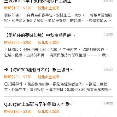
土城WOOD早午餐內外場假日工讀生
1週前
缺人中！想賺錢就來 🍜 時薪人員 · 麵攤招募中 🍜 ．點餐結帳、送
餐。 ．維持店內整潔。 ．煮麵、切小菜等等。 工作時段：10:30～
時薪$196 ~ $220
新北市土城區
18:30、12:00～20:00、 20:00～22:00
餐飲外場： ．負責為顧客帶位、安排座位、倒水。 ．將菜單遞給顧
客、解決顧客提出之疑問，並給予餐點上的建議。 ．後續將顧客點
餐訊息通知廚房做餐，或可進行簡易餐飲之料理，如：烤土司或調
配飲料等。 ．於顧客用餐完畢後，負責收拾碗盤與清理環境。 ．並
【愛莉莎的夢遊仙境】中秋檔期月餅製作人員-假日班
2週前
負責結帳、收銀等工作。 餐飲內場： ．擔任廚師的助手，處理烹飪
前與烹飪中之準備工作與其他餐廳相關事務。 ．負責洗、剝、削、
時薪$220 ~ $250
新北市土城區
切各種食材。 ．負責清理工作環境、設備和餐具。 ．準備不同餐點
上班時段： 假日 白天 9:30-17:30 📌 工作內容 • 協助月餅製作 •
所需要的食材。 ．協助測量食材的容量與重量。 ．負責擺盤、打包
包裝、貼標、出貨前準備 • 清潔與維持作業區整潔 ⸻ ✅ 我們
外帶服務。
希望你 • 對烘焙有興趣，做事細心、負責任 • 能配合節慶出貨高
峰，手腳俐落、抗壓性佳 • 具備良好工作態度與團隊合作精神 •
📢【時薪200起假日210】🌍 土城日月光店（日月光內）🌟時薪平日200假日210起🌟 歡迎兼職人員、二度就業、外籍學生、半工半讀、長期兼職、寒暑期兼職
2週前
若具相關經驗者尤佳 ⸻ 💰 薪資與福利 • 時薪 NT$220-
250（依經驗與表現） • 勞健保 • 員工購物優惠 • 有機會轉為長
時薪$200 ~ $230
新北市土城區
期工讀或正式人員 歡迎所有求職者，與 應屆畢業生、夜間就讀中、
⭕招募條件 ▪職前教育訓練，歡迎無經驗者加入!! ▪歡迎二度就
研發替代役、外籍人士、原住民、二度就業、學生實習 等
業、外籍學生、實習簽約 ▪彈性排班：8:30~23:30(請於面試時與主
管確認班表) ▪能配合下述任一條件者優先面試： ①一週至少可排
班四天以上 一～四：兩天/五六日：兩天 ②需可開早8:30～；或者閉
QBurger 土城延吉早午餐 徵人才 歡迎加入我們
3天前
店～23:30 (依據班表安排4～ 8小時) ③過往有「服務業」經驗，餐
飲業佳 ⭕工作內容 ▪外場 帶客入座→介紹、服務→商品提供→食
時薪$196 ~ $210
新北市土城區
材補充→確認結帳金額→收銀結帳 等 ▪內場 商品進貨、準備、整理