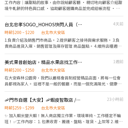
關工作經驗者 ➡️晚班 門市排班-計時工讀生19:00-24:00（時薪） 每
工作內容｜讓甜點的故事，由你說給顧客聽 • 親切地向顧客介紹甜
週至少排三天班以上，能配合再投履歷 （有銷售經驗者，徵長期）
境牛軋餅的特色與口感 • 協助顧客選購商品並完成結帳流程 • 維
➡️五六日 門市排班-計時工讀生19:00-24:00 （時薪） 每週至少排二
持櫃位整潔，營造溫馨舒適的購物空間 • 達成銷售目標即可獲得獎
天班以上，能配合再投履歷 （有銷售經驗者，徵長期） ➡️正式 門市
金，我們重視你的努力與表現！ 外語條件加分｜懂語言的你，更有
台北忠孝SOGO_HOHOS快閃人員（8/31-9/24）
4天前
銷售人員 晚班15:00-24:00 五六16:00-01:00 排班制 新資：面議
舞台發光 • 具備日文 N2以上能力者（需具備接近流利的聽說能
$33000起（有經驗者，徵長期） 另有優渥的業績獎金 經常性薪資
力），享有外語津貼 • 歡迎喜歡與各國旅客交流的你，加入甜境一
時薪$200 ~ $220
台北市大安區
45000元起 ➡️寵物照顧員 （正式）薪資：33000起+績效獎金 時
起把台灣甜點推向世界！
1.負責介紹及銷售門市商品。 2.提供顧客之接待與需求服務。 3.負
間：12:00-21:00 和 15:00-24:00排班制 餵食/換水/清理耳朵眼睛/清
責商品進貨入庫、銷售管理及庫存管理 商品盤點。 4.維持店櫃週遭
理貓砂便盆/基本清潔 基本健康觀察（食慾、精神、排泄狀況） 拍
之整潔。 5.完成主管/總公司交辦任務。 6.須配合百貨時間輪班。 7.
照或回報/突發狀況應變（生病、受傷） 量體溫/量體重/餵藥/審查其
收銀結帳，交班零用金清點。 *依現場人流、工作表現排班 *上班時
他工作崗位檢核員 協助店長交代事項/處理文書作業/支援賣場銷售
美式果昔創始店，精品水果店找工作夥伴
1週前
間依百貨時間調整
《限》有經驗者，徵長期 🐾 寵物照護員／寵物保母證書 🐾 獸醫助
時薪$200 ~ $250
台北市大安區
理/特寵專任人員 ➡️幫寵物洗澡人員 （徵正式） 新資：底薪+獎金
在大安森林公園旁，我們以嚴格會員制經營精品店面，將每一位會
32000～38000 早班：12:00-21:00排班制 ➡️有KCT C級證照者（徵
員都視為家人。 這裡不是一般的餐廳，而是一個充滿陽光、健康、
正式） 新資：底薪+獎金35000～38000 早班：12:00-21:00排班制
歡樂氛圍的生活場域。 我們提供霜淇淋水果碗、無添加糖果昔、溯
➡️儲備 幹部 底薪45000起（徵長期） 接受公司培訓、輪班、門市銷
源輕食、手作咖啡、水果調酒與精品水果介紹，沒有油煙、沒有業
售、配合輪調店內各單位學習各部門操作流程技巧、學習如何解決
🦐門市自選【大安】🦐蝦皮智取店 /免經驗、快速報到 💰時薪 259 - 299
23小時前
績壓力，只有用心與溫度。 我們正在招募一起經營會員俱樂部的夥
顧客問題、協助店長處理交辦事項、處理文書工作、檢查各部門人
伴，協助我們： ☀️ 與會員互動，維繫關係 🥤 製作飲品與輕食 🍇 介
時薪$259 ~ $299
台北市大安區
員工作完成情況、達成業績目標及報告 《限》有寵物相關工作經驗
紹精選水果與品牌故事 在這裡，你將學到的不只是工作技巧，更有
者
✨ 加入蝦米變大蝦！無人商店獨立作業，環境單純、工作穩定不輪
生活品味、人際互動與待客之道。 如果你喜歡溫暖的環境、細膩的
班！ ✅工作內容： 1. 包裹收寄、搬運、盤點、理貨、上架等 2. 維持
服務，歡迎來看看我們，看看彼此是否適合同行。 📍 地點：大安森
門市作業區環境、清潔維護作業 3. 智取店為無人商店，有單日跑點