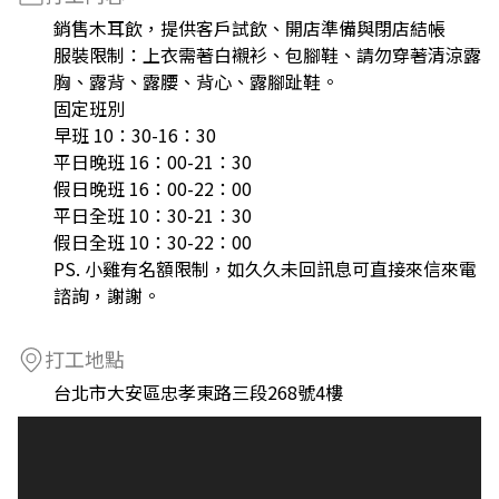
銷售木耳飲，提供客戶試飲、開店準備與閉店結帳
服裝限制：上衣需著白襯衫、包腳鞋、請勿穿著清涼露
胸、露背、露腰、背心、露腳趾鞋。
固定班別
早班 10：30-16：30
平日晚班 16：00-21：30
假日晚班 16：00-22：00
平日全班 10：30-21：30
假日全班 10：30-22：00
PS. 小雞有名額限制，如久久未回訊息可直接來信來電
諮詢，謝謝。
打工地點
台北市大安區忠孝東路三段268號4樓