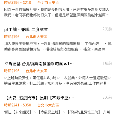
(需輪班) 【工作地點】 台北市信義區 【薪資】 $200/hr *需穿著黑
時薪$196 ~ $210
台北市大安區
衣黑褲黑鞋*
因為一直有擴展計畫，我們是長期徵人哦，已經有很多新朋友加入
我們，老同事們也都待很久了，但還是希望整個團隊能越來越厲
害！ 歡迎投履歷～沒有相關經驗但樂於學習也很歡迎！ 商品銷售為
主，要與客人互動，特別適合外向活潑的人！其他工作內容例如檯
pt工讀、兼職. 二度就業
2天前
面整裡擺設、庫存管理等等。 *時薪外還有達標獎金！ *書面資料需
附上生活穿搭照及課表（可私訊傳送） *如果第一階段書面資料不適
時薪$196
台北市大安區
合不再另行通知敬請見諒 *另有正班職缺歡迎私訊 排班分早晚班，
加入康是美微風門市，一起創造溫暖的服務體驗！ 工作內容： • 協
早班晚班都可能會排到哦
助顧客商品選購和介紹 • 櫃檯結帳與收銀服務 • 補貨、商品陳列
整理 • 協助維持店內整潔環境 我們給你的： • 彈性排班，適合課
後或空檔打工 • 員工專屬優惠與不定時員購活動 • 友善團隊，大
🎊肯德基 台北復興南餐廳🎊時薪🔥196-201🔥
1週前
家都願意協助新手 有夥伴陪你一起成長！
時薪$196
台北市大安區
✅上班時段彈性，可任選4-8小時 ✅二次就業、外籍人士通通歡迎 ✅
適合學生課業，打工兼顧 ✅相互介紹，享有額外獎金 工作內容⬇️
💁🏻‍♂️櫃檯點餐服務客人 🍔內場餐點製作產品 🍗廚房裹粉烹製炸雞
🚴🏻外送服務額外津貼 🚿清潔環境刷洗器具 ✌️✌️肯德基福利多多✌️✌️
【大安_蝦皮門市】長期【不限學歷/兼職】快速錄取TO
2天前
➡️員工餐飲85折 ➡️生日禮品、三節獎金 ➡️工作週年發放年資代金
➡️計時人員轉正 ➡️員工團保有保障 💁🏻‍♀️歡迎熱情有活力的您一起加
時薪$241 ~ $350
台北市大安區
入肯德基 🏠地點-台北市大安區復興南路二段190號（科技大樓站步
嚮往【未來趨勢】、【冷氣房上班】、【不綁約且彈性工時】 非常
行2分鐘） 聯絡資訊⬇️ ☎️02-27072408 呂經理