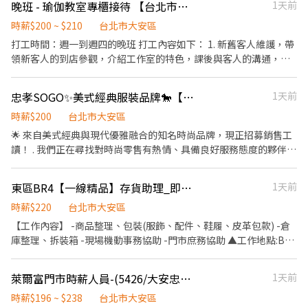
晚班 - 瑜伽教室專櫃接待 【台北市東區】
1天前
訪客，確定其拜訪性質及目的，並引領其至特定地點。 6.接聽、過
的專屬顧問 Tommy偷米 與您聯繫哦* 截圖給我【應徵職缺+姓名
濾、轉接來電，並提供資訊（如：服務據點、公司員工及服務內
時薪$200 ~ $210
台北市大安區
+電話】
容）及留言服務。 7.協助遞送公文及收發信件。 8.傾聽並處理客戶
打工時間：週一到週四的晚班 打工內容如下： 1. 新舊客人維護，帶
問題。 9.負責文件表單的歸檔及保存。 10.誠實,反應快,負責任,口齒
領新客人的到店參觀，介紹工作室的特色，課後與客人的溝通，收
清晰,談吐大方,抗壓性高,EQ高。 （週一公休）
集體驗反饋等。 工作比例15% 2.零售產品的銷售和庫存整理等。 工
作比例10% 3. 線上/電話客服，解答客人提問，協助課程預約和銷
忠孝SOGO✨美式經典服裝品牌🐎【門市工讀】 #長期 #百貨
1天前
售。 工作比例25% 4.系統操作，添加客人信息，預約，取消和添加
課程等。 工作比例25% 5. 配合教練溝通和預約私教或者安排團課。
時薪$200
台北市大安區
工作比例5% 6. 健身房維護，配合清潔人員保持環境整潔。隨時需
🌟 來自美式經典與現代優雅融合的知名時尚品牌，現正招募銷售工
查看和維持零售區，更衣區，教室以及公共區域的東西擺放和整
讀！ . 我們正在尋找對時尚零售有熱情、具備良好服務態度的夥伴，
潔。 工作比例20%
工讀無銷售業績壓力~~ . 【工作內容】 1.接待顧客、介紹商品並提
供穿搭建議 2.協助銷售與結帳作業 3.維持店櫃整潔陳列、補貨與庫
東區BR4【一線精品】存貨助理_即日起至12/31_RFS835
1天前
存管理 4.其餘主管交辦事項 . 【時薪】$200/時 . 【工作時間】一周
約4-5天 配合百貨營業時間輪班制（含例假日排休） . 【地點】臺北
時薪$220
台北市大安區
市大安區忠孝東路四段45號4樓 . 📢快速應徵｜加賴 ID：
【工作內容】 -商品整理、包裝(服飾、配件、鞋履、皮革包款) -倉
@969playo 或來電預約：02-66362428(分機230)
庫整理、拆裝箱 -現場機動事務協助 -門市庶務協助 ▲工作地點:BR4
▲工作期間:即日起~12/31(視狀況表現續約) ▲上班時間:配合百貨
10:00-22:00進行排班 ▲每周安排3-5天(一天8小時) ▲時薪:220元
萊爾富門市時薪人員-(5426/大安忠孝東)
1天前
時薪$196 ~ $238
台北市大安區