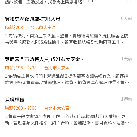
熱烈歡迎，主動投遞，我會馬上與您聯絡！！！ -------------------
------------------------------------------------------ 工作內容： 1.
負責包裹收寄、搬運、盤點、理貨等 2.負責商品銷售、上架排面、
寶雅忠孝復興店-兼職人員
6天前
進貨、補貨 3.提供顧客接待、收銀結帳等服務 4.維持門市作業區環
境、清潔維護作業 5.可配合調店、支援佳 --------------------------
時薪$203
台北市大安區
----------------------------------------------- <有人店> 【早班】
1.商品陳列、補貨上架 2.倉庫整理、賣場環境維護 3.提供顧客之接
(早4)1100-1500 (早6)1100-1730 【午班】 (午4)1500-1900 【晚
待與需求服務 4.POS系統操作，顧客收銀結帳 5.協助同事工作，完
班】 (晚4)1845-2245 (晚6)1615-2245 【假日】 (早8)11:00-
成主管交辦事項 6.依分店營運狀況配合排班
19:30、(早6)11:00-17:30 (晚8)14:15-22:45、(晚6)14:15-20:45 *上
萊爾富門市時薪人員-(5214/大安金杭店)
1天前
班時間依門市安排為主" 【整天】 (早8)1100-1930 (晚8)1415-2245
----------------------------------------- <智取店> 【早班】
時薪$196 ~ $238
台北市大安區
(早)0700~0830(排2-5小時) 【晚班】 (晚)1730-2330 【全班】 (全)
1.協助店主管執行門市營運維護 2.提供顧客收銀結帳作業、顧客諮
雙頭班 0700-1330 1730-0000 (30分鐘休息不計薪) 一週三天 , 一天
詢等服務 3.負責商品排面整理、進貨、補貨等庫存管理作業 4.負責
6-8小時 【假日】 【早班時薪】 07:00-12:00 【晚班時薪】 17:30-
門市設備與環境清潔以維護商店形象 5.其他店長、副店長交辦事項
23:30 【夜班】 (夜)23:30–03:30 -----------------------------------
-------------------------------------- 【福利】 1. 合法規之勞健保勞
兼職櫃檯
1週前
退 2. 完善教育訓練、扁平式管理、環境友善 ------------------------
時薪$200 ~ $260
台北市大安區
------------------------------------------------- 【工作地點】 大安
1.負責一般文書資料處理工作。(熟悉office軟體使用) 2.維護、更
溫州店 台北市大安區溫州街8號1樓 大安瑞安店 台北市大安區瑞安
新、管理各類文件檔案（如：合約、會議記錄、書目資料、活動文
街146號 大安安居店 台北市大安區安居街35巷2號 -----------------
件）和資料庫系統。 3.完成工作時程表，管理行事曆，並負責會議
-------------------------------------------------------- 【應徵流
協調與安排。 4.準備會議議程，參與會議並撰寫會議記錄。 5.接待
程】 以上地點可以應徵，都歡迎詢問喲！ ID：@011wipti *會有你