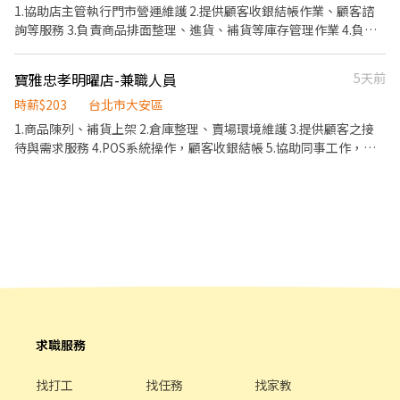
1.協助店主管執行門市營運維護 2.提供顧客收銀結帳作業、顧客諮
詢等服務 3.負責商品排面整理、進貨、補貨等庫存管理作業 4.負責
門市設備與環境清潔以維護商店形象 5.其他店長、副店長交辦事項
寶雅忠孝明曜店-兼職人員
5天前
時薪$203
台北市大安區
1.商品陳列、補貨上架 2.倉庫整理、賣場環境維護 3.提供顧客之接
待與需求服務 4.POS系統操作，顧客收銀結帳 5.協助同事工作，完
成主管交辦事項 6.依分店營運狀況配合排班
求職服務
找打工
找任務
找家教