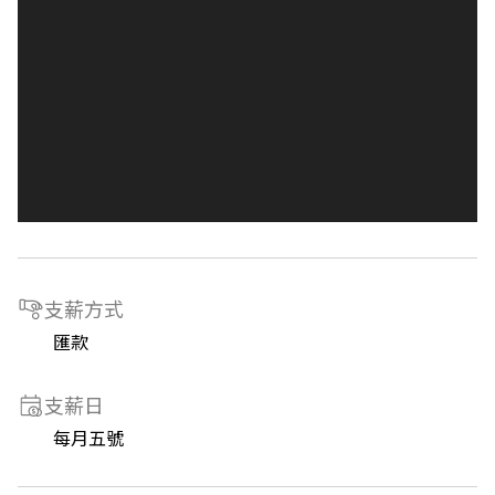
支薪方式
匯款
支薪日
每月五號