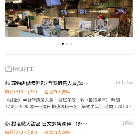
相似打工
👍 寵物店儲備幹部/門市銷售人員/清潔人員/寵物沙龍人員/代班
18小時前
時薪$210 ~ $230
台北市大安區
《誠徵》 ➡️計時清潔人員： 排班午班ㄧ名（最短半年） 時間：
12:00-15:00 週一～週日 排班晚班ㄧ名（最短半年） 時間：20:00-
24:00 週一～週日 試用時薪$200,試用過後210起 每週至少排三天班
以上，能配合再投履歷 工作內容： 寵物大小便及貓砂盆清潔 貓咪小
👍 甜境職人甜品 日文銷售夥伴 （外語津貼+高獎金💰）
1週前
狗眼睛耳朵清潔 餵飯《會餵藥》補換水 打掃環境擦玻璃/丟垃圾
《限》對毛小孩🐶有愛心耐心會餵藥 有養過毛小孩經驗者 有寵物相
時薪$270 ~ $350
台北市大安區