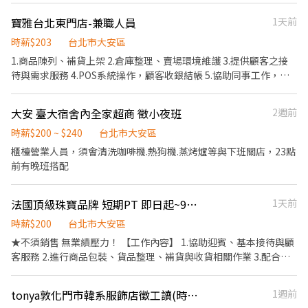
林公園旁 👥 加入我們，一起打造優鮮主意的優質會員圈。
1-5間門市 4. 須配合蝦皮店到店工作內容調整 5. 須配合鄰近有人店
寶雅台北東門店-兼職人員
1天前
門市支援 🌙🌙夜班說明🌙🌙 工作型態：為每日跑點約3–10家門市，
跑點距離約16km內 需可配合(早班/晚班)擇一於門市安排受訓 🔔需
時薪$203
台北市大安區
有機車&駕照🔔 ⸻ ✅工作時間： 🔹早班：07:00-12:00、07:30-
1.商品陳列、補貨上架 2.倉庫整理、賣場環境維護 3.提供顧客之接
12:30、08:00-13:00、08:30-13:30 🔹晚班：17:30-22:30、17:30-
待與需求服務 4.POS系統操作，顧客收銀結帳 5.協助同事工作，完
23:30、18:30-22:30、18:30-23:30 (上班時數為2~6小時依實際情況
成主管交辦事項 6.依分店營運狀況配合排班
而定) 🔹夜班 ：23:30–03:30 (上班時數為2~4小時依實際情況而定)
大安 臺大宿舍內全家超商 徵小夜班
2週前
🔹假日早班：07:00-12:00 🔹假日晚班：17:30-23:30 (上班時數為
2~6小時，一個月至少6天，依實際情況而定) ⸻ ✅工作待遇：
時薪$200 ~ $240
台北市大安區
日班時薪=$259 晚班另有獎金+20=時薪$279 夜班另有獎金+40=時
櫃檯營業人員，須會清洗咖啡機.熱狗機.蒸烤爐等與下班關店，23點
薪$299 ━━━━━━━━━━━━━ 📍 【熱門開缺地點】松山、
前有晚班搭配
內湖、 中山、信義 、大同、文山、中正、南港、萬華、北投、士林
━━━━━━━━━━━━ 📩 【火速卡位應徵流程】 ➊ 點擊填寫
廠商制式履歷（1分鐘完成，快速安排送審）： 👉
法國頂級珠寶品牌 短期PT 即日起~9/30 RFS818
1天前
https://reurl.cc/Wbek79 🔒 【隱私防線】個資僅供廠商審核，敏感
時薪$200
台北市大安區
欄位（身分證/詳細地址）錄取前皆可先不填！ ➋加入留言： 👉
★不須銷售 無業績壓力！ 【工作內容】 1.協助迎賓、基本接待與顧
https://lin.ee/OBnhVN5 私訊留下 ⌜姓名+電話 +應徵蝦皮門市人
客服務 2.進行商品包裝、貨品整理、補貨與收貨相關作業 3.配合陳
員」💥
列人員進行商品擺設與陳列維護 4.幫忙相關店務 5.協助倉庫整理、
庫存管理與資材補充 6.完成主管交代事項 【工作時間】 即日起
tonya敦化門市韓系服飾店徵工讀(時薪外還有抽成獎金)
1週前
~9/30! 需配合百貨營業時間（10:00-22:00) 平假日排班每周需五天