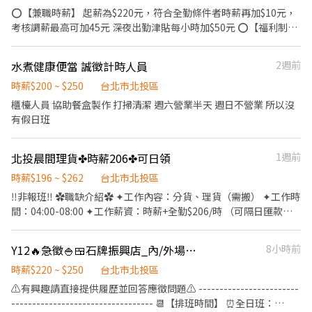
⭕【兼職時薪】 起薪為$220元，符合全勤條件者時薪再加$10元，
考核調薪最高可加45元 深夜出勤津貼每小時加$50元 ⭕【福利制
度】 ★每季一次考核調薪機會 ★享有特休累積 ★免費員工餐 ★三
節福利、生日禮金、夜班出勤津貼 ★提供員工制服及工作鞋 ★年度
水煮健康便當 誠徵計時人員
2週前
健檢 ★勞保、健保，6％勞退提撥 ⭕【工作說明】 《內場》:餐點製
作、食材備料、進貨盤點 《外場》:接待服務顧客、收銀結帳、環境
時薪$200 ~ $250
台北市北投區
整潔 ★開朗活潑有笑容 ★ＳＯＰ專業流程 ★無經驗可 ★提供完善
櫃檯人員 協助餐盒製作 打掃清潔 週六營業半天 週日不營業 所以沒
職前教育訓練 ⭕【經營理念】 我們是日本第一的速食連鎖ZENSHO
有假日班
集團，我們的理念是"消滅世界的飢餓和貧困"，目標是成為全球第
一的連鎖餐飲集團。 我們堅持使用安全及高品質的食材，當場現點
北投晨間理貨✤時薪206✤可日領
1週前
現作提供美味可口的日本國民美食-牛丼/咖哩，並以舒適衛生的用
餐環境、熱情用心的服務態度、平實親民的誠懇價格，強調食品安
時薪$196 ~ $262
台北市北投區
全，顧客安心。不論是單獨一人、與家人一起、朋友一起，皆可享
‼️非報班‼️ ✿職缺介紹✿ ✦工作內容：分貨、理貨（需搬） ✦工作時
受用餐的樂趣。
間：04:00-08:00 ✦工作薪資：時薪+全勤$206/時 （可隔日匯款
➜$196實領） ✦工作地點：北投區立功街 ✦休假制度：固定休日、
一 ☛另有其他大台北地區，歡迎加賴詢問☚ ☎賴電話搜尋：
Y12🔥急徵🍚🍱石牌振興店_內/外場計時人員【YAYOI彌生軒】
8小時前
0978671605(佳佳) ♯截圖職缺詢問，大台北皆有職缺❤
時薪$220 ~ $250
台北市北投區
⚠️有興趣請直接提供履歷並回答應徵問題⚠️ ------------------------
---------------------------------- 📆【排班時間】 ⏰全日班：