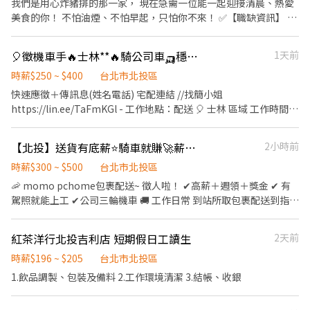
我們是用心炸豬排的那一家， 現在急需一位能一起迎接清晨、熱愛
━━━━━━━━━━━━━━━━━ 台北市、新北市各行政區皆
➊ 點擊填寫廠商制式履歷（1分鐘完成，快速安排送審）： 👉
美食的你！ 不怕油煙、不怕早起，只怕你不來！ ✅【職缺資訊】 📍
有缺額（文山、林口、板橋、永和、中和、新店、三重、新莊、樹
https://reurl.cc/V292KN 🔒 【隱私防線】個資僅供廠商審核，敏感
工作地點：福勝亭北榮店（台北榮總美食街） 🕖 早班時間：08:00
林、土城、淡水、信義、大同、萬華、松山、中山、內湖...等） 點
欄位（身分證/詳細地址）錄取前皆可先不填！ ➋加入留言： 👉
AM - 14:00 PM 💼 職位類型： • 內場廚助（幫忙備料、炸物、餐點
擊立即應徵，私訊告知小編你想送哪一區，馬上幫你保留就近站
🎈徵機車手🔥士林**🔥騎公司車🛺穩定高薪
1天前
https://lin.ee/OBnhVN5 私訊留下 ⌜姓名+電話 +應徵電商包裏外
製作） • 外場服務（點餐、送餐、簡單收銀） 📅 排班方式：排班
點！ ━━━━━━━━━━━━━━━━━ ⚡ 【如何應徵？沛沛小
送」💥
制／長期為主 💰 薪資待遇：200元起
時薪$250 ~ $400
台北市北投區
編在線等你】 ━━━━━━━━━━━━━━━━━ 📩 【火速卡位
快速應徵＋傳訊息(姓名電話) 宅配連結 //找簡小姐
應徵流程】 ➊ 點擊填寫廠商制式履歷（1分鐘完成，快速安排送
https://lin.ee/TaFmKGl - 工作地點：配送 🎈 士林 區域 工作時間：
審）： 👉https://reurl.cc/V292KN 🔒 【隱私防線】個資僅供廠商審
日班0800-1700 (穩定) 工作薪資：250-400 休假制度：排休 - ⭕️依
核，敏感欄位（身分證/詳細地址）錄取前皆可先不填！ ➋加入留
法投保 ⭕️工作單純無壓力 ⭕️提供公司車(電動三輪) ⭕️免等單、貨
言： 👉https://lin.ee/OBnhVN5 私訊留下 ⌜姓名+電話 +應徵蝦皮
【北投】送貨有底薪⭐騎車就賺🚀薪水跟油門一起衝👉包裹配送
2小時前
量充足、收入靠自己
外送」💥
時薪$300 ~ $500
台北市北投區
🦐 momo pchome包裹配送~ 徵人啦！ ✔高薪＋週領＋獎金 ✔ 有
駕照就能上工 ✔公司三輪機車 🚚 工作日常 到站所取包裹配送到指定
地點 送完就能下班，超輕鬆 💰 薪資範圍 底薪 : 3萬5 另有各種津貼
獎津 隨便跑：4～6萬 認真跑：6～8萬 拚勁十足跑：8萬-10萬upup
紅茶洋行北投吉利店 短期假日工讀生
2天前
無上限 周領 / 匯款 / 街口 /現金 都 ok 🕒上班時間 08:00 – 17:00
/09:00-18:00 (依站所) 一周五天 (五天包含至少一天六或日) ↓↓區
時薪$196 ~ $205
台北市北投區
域可選↓↓ 配送區域-上班時間-站所地點 中正區(MO)｜09:00～
1.飲品調製、包裝及備料 2.工作環境清潔 3.結帳、收銀
18:00 中正區三元街 板橋區(MO)｜08:00～17:00 土城區永豐路 土城
區(PC)｜08:00～17:00 板橋區大觀路一段28巷 中正區(PC)｜08:00