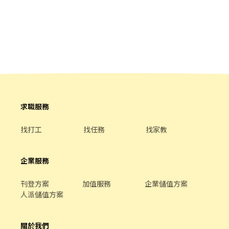
10:00~22:00 (工時8Hr/天) ⏰早 班：10:00~ (當日最少4Hr) ⏰
中/晚班：~22:00 (當日最少4Hr) ---------------------------------
------------------------- 【工作內容】 💪🥤《外場服務》 1. 佈置及
清理餐桌、安排座位、為顧客帶位 2. 答覆有關餐飲問題，必要時提
供建議 3. 上水、上餐並提供有關用餐的服務 4. 收銀服務 5. 工作區域
和設備的清潔以及保養 🥦🥩《內場廚務》 1. 洗剝削切各種食材，烹
飪前置備料作業 2. 各項定食及料理製作、出餐 3. 工作區域和設備的
清潔以及保養 4. 訂貨、庫存控管學習 -------------------------------
---------------------------- ⭕️歡迎對餐飲服務有高度的熱忱，態度
積極認真的在校生加入，配合各大專院校學期、學年實習業務，可
求職服務
與學校簽訂相關合約。 ✅2026年1-2月、6-8月、12月期間限定特別
津貼！計時人員每小時薪資額外再加10元。 ✅每月工時達成獎勵，
找打工
找任務
找家教
總工時達100小時以上發放500元或達150小時以上者發放1,000元。
✅一天中能排班最少4小時、每周最少須提供16-20小時排班。兩周
排班一次，可彈性調整。 ✅假日能排班的兼職人員
企業服務
刊登方案
加值服務
企業儲值方案
人派儲值方案
關於我們