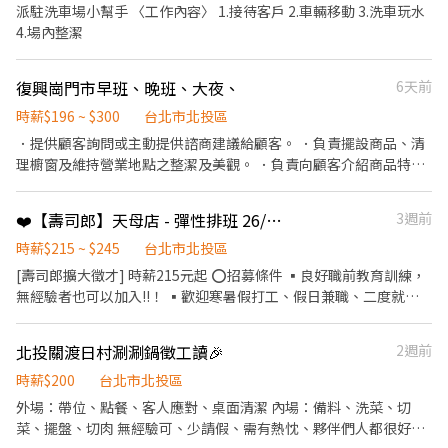
派駐洗車場小幫手 〈工作內容〉 1.接待客戶 2.車輛移動 3.洗車玩水
4.場內整潔
復興崗門市早班、晚班、大夜、
6天前
時薪$196 ~ $300
台北市北投區
．提供顧客詢問或主動提供諮商建議給顧客。 ．負責擺設商品、清
理櫥窗及維持營業地點之整潔及美觀。 ．負責向顧客介紹商品特
徵、品質與價格及示範操作方法，以協助顧客選擇。 ．負責在顧客
成交後之包裝、收款、交付商品、開發票或收據。 ．負責在當天結
❤️【壽司郎】天母店 - 彈性排班 26/1/1起六日時薪+10元🍣時薪215元起
3週前
束營業前，統計銷售情形、盤點貨品存量及撰寫當日業務報表。
時薪$215 ~ $245
台北市北投區
[壽司郎擴大徵才] 時薪215元起 ⭕招募條件 ▪良好職前教育訓練，
無經驗者也可以加入!!！ ▪歡迎寒暑假打工、假日兼職、二度就
業、外籍學生、實習簽約。 ▪彈性排班：09:00~23:00(請於面試時
與主管確認班表) ⭕工作內容 ▪外場 帶客入座→介紹、服務→飲料
北投關渡日村涮涮鍋徵工讀🎉
2週前
提供→餐具清洗→桌邊結帳→收銀結帳......等 ▪內場 商品進貨、準
備、整理→餐點製作→提供餐點→餐具清洗→環境整理維護......等 ⭕
時薪$200
台北市北投區
獎金福利 ▪生日禮券 ▪不定期活動競賽獎金 ▪一年4次考核及調
外場：帶位、點餐、客人應對、桌面清潔 內場：備料、洗菜、切
薪！！ ▪加班費按每分鐘計算 ▪提供機車停車，上班免煩惱車位！
菜、擺盤、切肉 無經驗可、少請假、需有熱忱、夥伴們人都很好相
⭕企業魅力 ▪「以人為本」注重團隊合作及交流，採納同仁的意