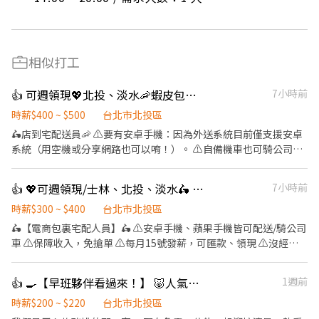
相似打工
👍 可週領現💖北投、淡水🦐蝦皮包裏外送員/免經驗平均50～80K，公司車
7小時前
時薪$400 ~ $500
台北市北投區
🛵店到宅配送員🦐 ⚠️要有安卓手機：因為外送系統目前僅支援安卓
系統（用空機或分享網路也可以唷！）。 ⚠️自備機車也可騎公司電
動三輪車 ⚠️保障貨量，免搶單 ⚠️如自備機車需能配合裝機車貨架 ⚠️
沒經驗可👉👉👉app自動排好配送路線，不怕路不熟 ⚠️有經驗可
👍 💖可週領現/士林、北投、淡水🛵 電商包裏宅配/免經驗平均50k~70k/公司車
7小時前
👉👉👉至門市自行取貨配送，沒有傳統宅配人事問題 📌 工作內
容： ↪︎ 騎機車(自備或公司車)將包裏從門市配送至買家地點(範圍
時薪$300 ~ $400
台北市北投區
3km內) 在我們這裡的夥伴收入大概長這樣： 🛵 隨便送送（熟悉路
🛵【電商包裏宅配人員】🛵 ⚠️安卓手機、蘋果手機皆可配送/騎公司
線中）：$40,000 ~ $60,000 元 / 月 🛵 乖乖聽話送（穩定出勤）：
車 ⚠️保障收入，免搶單 ⚠️每月15號發薪，可匯款、領現 ⚠️沒經驗
$60,000 ~ $80,000 元 / 月 🔥 拼命努力送（挑戰極限）：$80,000 ~
可👉👉👉app自動排好配送路線，不怕路不熟 ⚠️包裹送越多領越
$180,000 元 + 額外加碼獎金！ ━━━━━━━━━━━━━━━━
多、依考核另有獎金 📌【工作內容】 ↪︎ 以機車配送包裏 ⏰【上班時
👍 🍳【早班夥伴看過來！】 🐷人氣豬排店徵的就是你！時薪220
1週前
✅ 領薪彈性：每月15號準時發薪（可匯款/領現），亦可配合【每週
間】 一~日 09:00~18:00 排休制 💵【薪資待遇】 平均收入約50～
領薪】，週週有錢花！ ━━━━━━━━━━━━━━━━━ 📍
70K 📍【工作地點】 士林、北投、淡水<== 任選 -------------------
時薪$200 ~ $220
台北市北投區
【熱門開缺地點 ── 趕快卡位】
-⬇️應徵方式⬇️------------------------- 📩 【火速卡位應徵流程】