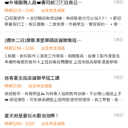
❤️外場服務人員❤️壽司郎🇯🇵日商公司💰26/1/1起六日時薪+10元🍣時薪215元🏆福利優✨️彈性排班🏅無經驗也可🎖二度就業✨️學生打工🎊假日兼職
3週前
～17:00 三重區環河南路 五股泰山(PC)｜09:00～18:00 三重區環河
南路 蘆洲區(PC))｜08:00～17:00 三重區環河南路 大安區(PC))｜信
時薪$215 ~ $245
台北市北投區
義區松德路 永和區(PC)｜ 中和區圓通路435巷 北投區(PC)｜北投區
⭕招募條件 ▪良好職前教育訓練，無經驗者也可以加入!!！ ▪歡迎
承德路七段 淡水區(PC)｜八里區龍形一街33巷 🔥 視訊面試+公司三
寒暑假打工、假日兼職、二度就業、外籍學生、實習簽約。 ▪彈性
輪車試乘體驗，詢問應徵完全免費！ 花一點時間參加視訊工作說明
排班：09:00~23:00(請於面試時與主管確認班表) ⭕工作內容 ▪外
~ 不要錯過賺錢好機會！ 快來加入配送小隊，騎車就能賺！ ☆*: .｡.
場 帶客入座→介紹、服務→飲料提供→餐具清洗→桌邊結帳→收銀
o(≧▽≦)o .｡.:*☆ 應徵、詢問歡迎直接聯繫 招募專員賴
(週休二日)摩斯漢堡華碩店誠徵晚班夥伴
1週前
結帳......等 ⭕獎金福利 ▪生日禮券 ▪不定期活動競賽獎金 ▪一年4
https://lin.ee/PGxf2s9 加入後請留言 :姓名/電話/應徵工作截圖
次考核及調薪！！ ▪加班費按每分鐘計算 ▪提供機車停車，上班免
時薪$196 ~ $206
台北市北投區
煩惱車位！ ⭕企業魅力 ▪「以人為本」注重團隊合作及交流，採納
1.點餐、飲料製作 2.清理工作環境、相關餐具、設備 3.製作漢堡及
同仁的意見，提升參與感 ▪除學習到日本商業禮儀、衛生知識及專
準備所需要的食材 4.上班前需自費體檢 上班地點為摩斯漢堡華碩店
業的烹飪技巧，還可接觸店鋪的經營管理，例如：成本控管及數據
(關渡捷運站步行八分鐘)，本店配合華碩運作，環境單純、週休二
分析等專業知識 ▪升遷快速且制度完善，依努力及成果將有升遷加
日、見紅休。 福利：除第一年需自費體檢外，之後每年享有免費健
迷客夏北投店誠徵早班工讀
2週前
薪的機會 ▪享有完善的福利制度，加班費為5分鐘為單位計算，重
檢、員工餐飲優惠、國定假日雙倍薪、三節有異業禮金、勞健保、
視員工的辛勤付出 ▪計畫拓展全台灣，讓更多人有機會品嚐美味平
團保、每月免費漢堡兌換券、關係企業家電優惠等等......
時薪$196
台北市北投區
價壽司，致力成為頂尖品牌 ⭕基本保障 ①加班費(以每分鐘為單位
無經驗🉑、有駕照佳🛵 均有專人協助教育訓練，不必擔心逼迫上手
計算) ②勞保、健保、意外險 ③每月提撥勞工退休新制6% ④特休／
❤️ 排班彈性，可依課表調整上班時間 提供勞健保、員工聚餐、員工
年假按照勞基法規定 ⑤颱風天出勤津貼補助 ⑥員工店內用餐折扣 ⑦
外帶折扣、淨利獎金💰 🥤外場： POS點餐收銀、依比例調飲、顧客
提供員工制服 ⑧任職一年後提供免費健檢
外送服務。 🥣內場： 依公司規定煮茶、準備各項配料、進貨時協助
夏天就是要玩水跟泡泡啊！
2週前
歸貨。
時薪$200 ~ $250
台北市北投區