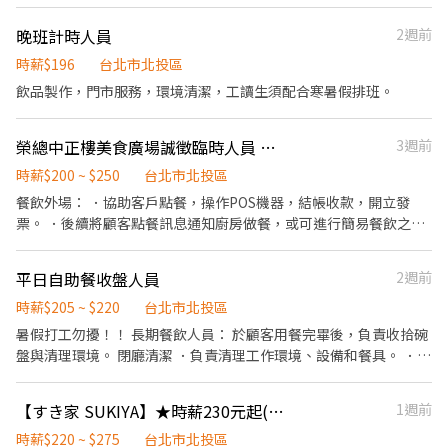
處，希望至少能做半年以上 二度就業、斜槓兼職、學生打工皆可 平
見，提升參與感 ▪除學習到日本商業禮儀、衛生知識及專業的烹飪
日/假日
晚班計時人員
2週前
技巧，還可接觸店鋪的經營管理，例如：成本控管及數據分析等專
業知識 ▪升遷快速且制度完善，依努力及成果將有升遷加薪的機會
時薪$196
台北市北投區
▪享有完善的福利制度，加班費為5分鐘為單位計算，重視員工的辛
飲品製作，門市服務，環境清潔，工讀生須配合寒暑假排班。
勤付出 ▪計畫拓展全台灣，讓更多人有機會品嚐美味平價壽司，致
力成為頂尖品牌 ⭕基本保障 ①加班費(以每分鐘為單位計算) ②勞
保、健保、意外險 ③每月提撥勞工退休新制6% ④特休／年假按照
榮總中正樓美食廣場誠徵臨時人員 兼職員工
3週前
勞基法規定 ⑤颱風天出勤津貼補助 ⑥員工店內用餐折扣 ⑦提供員工
時薪$200 ~ $250
台北市北投區
制服 ⑧任職一年後提供免費健檢
餐飲外場： ．協助客戶點餐，操作POS機器，結帳收款，開立發
票。 ．後續將顧客點餐訊息通知廚房做餐，或可進行簡易餐飲之料
理。 餐飲內場： ．擔任廚師的助手，處理烹飪前與烹飪中之準備工
作與其他餐廳相關事務。 ．負責洗、剝、削、切各種食材。 ．負責
平日自助餐收盤人員
2週前
清理工作環境、設備和餐具。 ．準備不同餐點所需要的食材。 ．協
助測量食材的容量與重量。 ．負責擺盤、打包外帶服務。
時薪$205 ~ $220
台北市北投區
暑假打工勿擾！！ 長期餐飲人員： 於顧客用餐完畢後，負責收拾碗
盤與清理環境。 閉廳清潔 ．負責清理工作環境、設備和餐具。 ．
．負責擺盤、打包外帶服務。
【すき家 SUKIYA】★時薪230元起(含全勤)★新北投站前店
1週前
時薪$220 ~ $275
台北市北投區