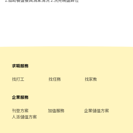
1.協助餐盤餐具清潔清洗 2.洗完碗盤歸位
受用餐的樂趣。
所需要的食材。 ．協助測量食材的容量與重量。 ．負責擺盤、打包
外帶服務。
求職服務
找打工
找任務
找家教
企業服務
刊登方案
加值服務
企業儲值方案
人派儲值方案