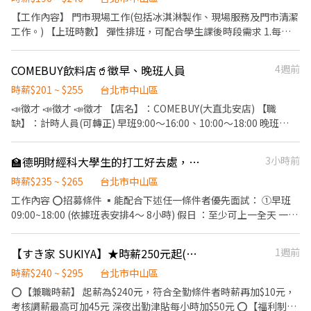
整潔 ★開朗活潑有笑容 ★ＳＯＰ專業流程 ★無經驗可 ★提供完善
【工作內容】 門市現場工作(包括冰淇淋製作、現場服務及門市清潔
職前教育訓練 ⭕【經營理念】 我們是日本第一的速食連鎖ZENSHO
工作。) 【上班時數】 彈性排班，可配合學生課後時段需求 1.每週
集團，我們的理念是"消滅世界的飢餓和貧困"，目標是成為全球第
最少配合排班20小時，依各門市營業需求進行排班工時規劃。 2.國
一的連鎖餐飲集團。 我們堅持使用安全及高品質的食材，當場現點
定假日及例假日需能配合上班。 3.假日班者報到前兩個月需能配合
COMEBUY飲料店🥤徵早、晚班人員
4週前
現作提供美味可口的日本國民美食-牛丼/咖哩，並以舒適衛生的用
平日給班1-2天/周，以便安排訓練課程。 【培訓規劃】 我們透過每
餐環境、熱情用心的服務態度、平實親民的誠懇價格，強調食品安
個階段的學習訓練，來創造顧客無與倫比的冰淇淋體驗 1.新進學習
時薪$201 ~ $255
台北市中山區
全，顧客安心。不論是單獨一人、與家人一起、朋友一起，皆可享
訓練(教室課程/實作課程訓練) 2.晉升訓練(時薪娛樂經理培訓課程)
📣徵才 📣徵才 📣徵才 【店名】：COMEBUY(大直北安店) 【職
受用餐的樂趣。
【福利】 我們會依公司的經營成果，規劃員工福利讓夥伴和公司一
缺】：計時人員(可轉正) 早班9:00～16:00、10:00～18:00 晚班
起成長 1.保險制度：勞保、健保、團保(意外險)、職災保險、退休金
15:00～23:00、18:00～23:00 🌹當月實際上班總時數達140小時
提撥6% 2.休假制度：特休假、育嬰假、陪產假、家庭照顧假、生理
者，當月時薪208元‼️ 🌹當月實際上班總時數達120小時者，當月時
🏫德明財經科大學生的打工好去處，假日時薪260元以上，加班費5️⃣分鐘計算
3小時前
假等等 3.健康相關：年度員工健檢(不含新進人員體檢) 4.其他：上班
薪204元‼️ 🌹當月實際上班總時數達100小時者，當月時薪201元‼️
免費享用冰淇淋、員工折扣、生日福利、三節禮金(品)、福委會福利
【待遇】：$196-255/小時 (考核通過，且上班時數達標者時薪201
時薪$235 ~ $265
台北市中山區
元起) 享有勞健保、團保、6%勞退金提撥 還有久任獎金、達標獎金
工作內容 ⭕招募條件 ▪能配合下述任一條件者優先面試： ①早班
三節獎金、年終獎金等等 每年春酒活動、不定時聚餐 考核通過上班
09:00~18:00 (依據班表安排4～ 8小時) 假日 ：至少可上一全天 一週
日免費飲品(不限品項) 免費零食餅乾、飲料享員工折扣 可彈性排班
至少可排班3天以上。 ②晚班13:00~23:00 (依據班表安排4～ 8小時)
4～8小時 【工作內容】： 櫃檯點餐、活化喊市、飲料雪克調製、備
假日 ：至少可上一全天 一週至少可排班3天以上。 ③假日班
【すき家 SUKIYA】★時薪250元起(含全勤)★復興民權店
1週前
料煮茶、外送服務、環境清潔⋯⋯等工作事項！ ⭐️註：具服務熱
09:00~23:00(依據班表安排4～ 8小時) 假日 ：兩天都可上 一個月
忱、活潑外向，不愛遲到，長期兼職，有機車駕照優先錄取😍 【地
最少6天班 。 ⭕工作內容 ▪外場 帶客入座→介紹、服務→商品提供
時薪$240 ~ $295
台北市中山區
址】：台北市中山區北安路516之5號1樓 👉🏻趕快加入我們團隊！
→食材補充→確認結帳金額→收銀結帳 等 ▪內場 商品進貨、準備、
⭕【兼職時薪】 起薪為$240元，符合全勤條件者時薪再加$10元，
整理→料理製作→提供餐點→餐具清洗→庫存盤點、出貨 等 ⭕獎金
考核調薪最高可加45元 深夜出勤津貼每小時加$50元 ⭕【福利制