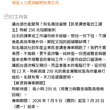
瑞星人力資源顧問有限公司
打工內容
講台語也能變現？知名雜誌誠徵【民意調查電訪工讀
生】時薪 250 元短期衝刺
白天的課業或工作讓你綁手綁腳，想找一份下班、下課
後能高效率賺外快、期程又短的超補職缺嗎？
知名雜誌社的年度企業民意調查專案開跑了！我們不賣
東西、不推銷、更不是詐騙，純粹是一份透過聲音與鍵
盤來收集市場聲音的單純工作。只要你自認口齒清晰、
講起台語流暢又親切，而且會基本的電腦打字，這份短
短 12 天、時薪高達 250 元的黃金兼職就是為你量身打
造的。名額有限，手刀投遞履歷吧。
【薪資與專案期間】
時薪待遇： 每小時 250 元（用實力與聲音換取高規格
回報）。
專案期間： 2026 年 7 月 9 日（週四）起至 7 月 20 日
（週一）結束。