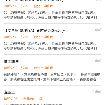
時薪$230 ~ $285
台北市中山區
⭕【兼職時薪】 起薪為$230元，符合全勤條件者時薪再加$10元，
考核調薪最高可加45元 深夜出勤津貼每小時加$50元 ⭕【福利制
度】 ★每季一次考核調薪機會 ★享有特休累積 ★免費員工餐 ★三
節福利、生日禮金、夜班出勤津貼 ★提供員工制服及工作鞋 ★年度
【すき家 SUKIYA】★時薪240元起(含全勤)★大直北安店
1週前
健檢 ★勞保、健保，6％勞退提撥 ⭕【工作說明】 《內場》:餐點製
作、食材備料、進貨盤點 《外場》:接待服務顧客、收銀結帳、環境
時薪$230 ~ $285
台北市中山區
整潔 ★開朗活潑有笑容 ★ＳＯＰ專業流程 ★無經驗可 ★提供完善
⭕【兼職時薪】 起薪為$230元，符合全勤條件者時薪再加$10元，
職前教育訓練 ⭕【經營理念】 我們是日本第一的速食連鎖ZENSHO
考核調薪最高可加45元 深夜出勤津貼每小時加$50元 ⭕【福利制
集團，我們的理念是"消滅世界的飢餓和貧困"，目標是成為全球第
度】 ★每季一次考核調薪機會 ★享有特休累積 ★免費員工餐 ★三
一的連鎖餐飲集團。 我們堅持使用安全及高品質的食材，當場現點
節福利、生日禮金、夜班出勤津貼 ★提供員工制服及工作鞋 ★年度
徵工讀生
1週前
現作提供美味可口的日本國民美食-牛丼/咖哩，並以舒適衛生的用
健檢 ★勞保、健保，6％勞退提撥 ⭕【工作說明】 《內場》:餐點製
餐環境、熱情用心的服務態度、平實親民的誠懇價格，強調食品安
作、食材備料、進貨盤點 《外場》:接待服務顧客、收銀結帳、環境
時薪$210 ~ $240
台北市中山區
全，顧客安心。不論是單獨一人、與家人一起、朋友一起，皆可享
整潔 ★開朗活潑有笑容 ★ＳＯＰ專業流程 ★無經驗可 ★提供完善
餐飲外場： ．負責為顧客帶位、安排座位、倒水。 ．將菜單遞給顧
受用餐的樂趣。
職前教育訓練 ⭕【經營理念】 我們是日本第一的速食連鎖ZENSHO
客、解決顧客提出之疑問，並給予餐點上的建議。 ．後續將顧客點
集團，我們的理念是"消滅世界的飢餓和貧困"，目標是成為全球第
餐訊息通知廚房做餐，或可進行簡易餐飲之料理，如：烤土司或調
一的連鎖餐飲集團。 我們堅持使用安全及高品質的食材，當場現點
配飲料等。 ．於顧客用餐完畢後，負責收拾碗盤與清理環境。 ．並
洗碗工
1週前
現作提供美味可口的日本國民美食-牛丼/咖哩，並以舒適衛生的用
負責結帳、收銀等工作。 餐飲內場： ．擔任廚師的助手，處理烹飪
餐環境、熱情用心的服務態度、平實親民的誠懇價格，強調食品安
前與烹飪中之準備工作與其他餐廳相關事務。 ．負責洗、剝、削、
時薪$196
台北市中山區
全，顧客安心。不論是單獨一人、與家人一起、朋友一起，皆可享
切各種食材。 ．負責清理工作環境、設備和餐具。 ．準備不同餐點