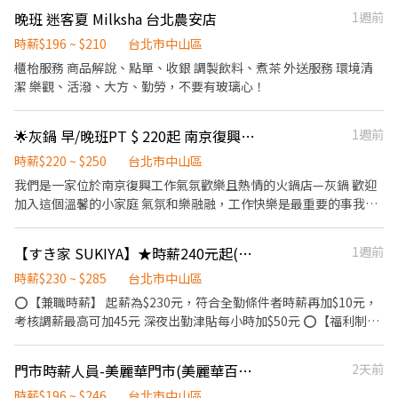
節福利、生日禮金、夜班出勤津貼 ★提供員工制服及工作鞋 ★年度
晚班 迷客夏 Milksha 台北農安店
1週前
健檢 ★勞保、健保，6％勞退提撥 ⭕【工作說明】 《內場》:餐點製
作、食材備料、進貨盤點 《外場》:接待服務顧客、收銀結帳、環境
時薪$196 ~ $210
台北市中山區
整潔 ★開朗活潑有笑容 ★ＳＯＰ專業流程 ★無經驗可 ★提供完善
櫃枱服務 商品解說、點單、收銀 調製飲料、煮茶 外送服務 環境清
職前教育訓練 ⭕【經營理念】 我們是日本第一的速食連鎖ZENSHO
潔 樂觀、活潑、大方、勤勞，不要有玻璃心！
集團，我們的理念是"消滅世界的飢餓和貧困"，目標是成為全球第
一的連鎖餐飲集團。 我們堅持使用安全及高品質的食材，當場現點
🌟灰鍋 早/晚班PT $ 220起 南京復興👍🏻
1週前
現作提供美味可口的日本國民美食-牛丼/咖哩，並以舒適衛生的用
餐環境、熱情用心的服務態度、平實親民的誠懇價格，強調食品安
時薪$220 ~ $250
台北市中山區
全，顧客安心。不論是單獨一人、與家人一起、朋友一起，皆可享
我們是一家位於南京復興工作氣氛歡樂且熱情的火鍋店—灰鍋 歡迎
受用餐的樂趣。
加入這個溫馨的小家庭 氣氛和樂融融，工作快樂是最重要的事我們
相當瞭解，也確實相當快樂！ 我們團隊合作分工明確，夥伴們歡樂
融洽，個性好相處。 加入我們的原因— - 排班彈性，輪班制，以課
【すき家 SUKIYA】★時薪240元起(含全勤)★南京伊通店
1週前
業為主。 - 不輪內、外場，皆會手把手教學，讓你能找到適合自己
的崗位。 - 問題反應窗口暢通，讓你到新環境裡不感到陌生與孤
時薪$230 ~ $285
台北市中山區
單。 - 只要對餐飲業有熱忱，保持愉悅的心，我們非常歡迎你能幸
⭕【兼職時薪】 起薪為$230元，符合全勤條件者時薪再加$10元，
福自在的與我們一同成長、一同奮鬥。 工作時間— - 晚班上班時間
考核調薪最高可加45元 深夜出勤津貼每小時加$50元 ⭕【福利制
為17:00/17:30/18:00三種上班時間，下班時間為22:30 - 早班上班時
度】 ★每季一次考核調薪機會 ★享有特休累積 ★免費員工餐 ★三
間為10:30-15:00 員工福利— - 供員工餐 - 用餐折扣 - 員工聚餐及旅
節福利、生日禮金、夜班出勤津貼 ★提供員工制服及工作鞋 ★年度
門市時薪人員-美麗華門市(美麗華百貨)
2天前
遊 - 除了基本的勞健保以外還有額外的團險
健檢 ★勞保、健保，6％勞退提撥 ⭕【工作說明】 《內場》:餐點製
作、食材備料、進貨盤點 《外場》:接待服務顧客、收銀結帳、環境
時薪$196 ~ $246
台北市中山區