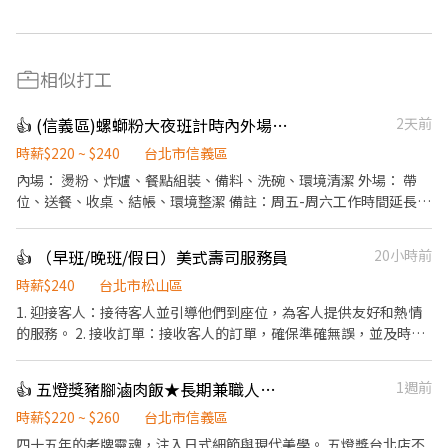
相似打工
👍 (信義區)螺螄粉大夜班計時內外場人員(時薪220-240元)
2天前
時薪$220 ~ $240
台北市信義區
內場： 燙粉、炸爐、餐點組裝、備料、洗碗、環境清潔 外場： 帶
位、送餐、收桌、結帳、環境整潔 備註：周五-周六工作時間延長至
05:00 (23:00後起薪230起）
👍 （早班/晚班/假日）美式壽司服務員
20小時前
時薪$240
台北市松山區
1. 迎接客人：接待客人並引導他們到座位，為客人提供友好和熱情
的服務。 2. 接收訂單：接收客人的訂單，確保準確無誤，並及時將
訂單轉交給廚房。 3. 提供菜單建議：根據客人的需求和喜好，提供
菜單中的建議和推薦。 4. 服務飲品：為客人提供各種飲品，如水、
👍 五燈獎豬腳滷肉飯★長期兼職人員【多門市擴大徵才中】
1週前
軟飲料、咖啡、茶等，保持飲品供應充足。 5. 送餐：將準備好的菜
品送到客人的桌上，保持食物的溫度和質量。 6. 處理客人需求：對
時薪$220 ~ $260
台北市信義區
於客人的額外需求，如更換餐具、增加飲料等，快速且準確地回
​四十五年的老牌靈魂，注入日式細節與現代美學。 五燈獎台北店不