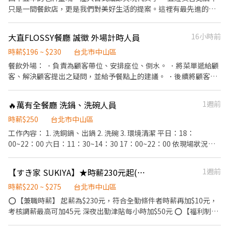
應。 7. 解答問題：回答客人對菜單、食品或餐廳服務的相關問題，
只是一間餐飲店，更是我們對美好生活的提案。這裡有最先進的自
提供必要的信息和解釋。 8. 撤桌和清潔：在客人完成用餐後，及時
動化設備、整齊乾淨的無油煙環境，讓我們優雅地將台灣美味推向
撤桌並清潔桌子，確保餐桌整潔。 9. 計算結賬：向客人提供帳單，
國際！ ​✨ 為什麼選擇我們？ ​新店盛大開幕： 除了深耕已久的 【永
大直FLOSSY餐廳 誠徵 外場計時人員
16小時前
接受付款，處理客人的付款方式，如現金、信用卡等。 10. 協作合
康店】 與 【信義店】，7/1 我們正式進駐「台北 101」！ ​極致乾淨
作：與廚師、洗碗工和其他餐廳團隊成員合作，確保高效的服務流
環境： 顛覆傳統，這可能是你見過最整潔、無油煙的餐飲工作空
時薪$196 ~ $230
台北市中山區
程。 餐廳外場服務人員需要具備良好的溝通技巧、抗壓能力和團隊
間。 ​科技輔助入職： 多種自動化設備，減輕體力負擔，分工明確讓
餐飲外場： ．負責為顧客帶位、安排座位、倒水。 ．將菜單遞給顧
合作能力。他們應該能夠快速反應客人需求，提供出色的顧客服
你輕鬆上手。 ​未來職涯規劃： 品牌正朝向國際化與多角化經營，這
客、解決顧客提出之疑問，並給予餐點上的建議。 ．後續將顧客點
務，並確保餐廳的運作順利。
裡不只是餐飲，更有無限職涯可能。 ​📋 招募資訊 ​工作性質： 內場
餐訊息通知廚房做餐，或可進行簡易餐飲之料理，如：做沙拉或調
夥伴（提供多樣化人才培訓，新手也歡迎！） ​主要內容： ​親切顧客
配飲料等。 ．於顧客用餐完畢後，負責收拾碗盤與清理環境。 ．並
🔥萬有全餐廳 洗鍋、洗碗人員
1週前
接待 ​維持優雅用餐環境 ​分站式餐點製作（接龍式流暢作業） ​設備維
負責結帳、收銀等工作。 餐飲內場： ．擔任廚師的助手，處理烹飪
護與食材管理 ​條件加分： 具備餐飲經驗者優，但更歡迎有服務熱
前與烹飪中之準備工作與其他餐廳相關事務。 ．負責洗、剝、削、
時薪$250
台北市中山區
忱、追求細節的你。 ​⏰ 工作時間（排班靈活） ​【 台北 101 美食街
切各種食材。 ．負責清理工作環境、設備和餐具。 ．準備不同餐點
工作內容： 1. 洗銅鍋、出鍋 2. 洗碗 3. 環境清潔 平日：18：
】📍 7/1 隆重登場！ ​早班：09:30 - 13:30 ​中班：13:30 - 18:30 ​晚
所需要的食材。 ．協助測量食材的容量與重量。 ．負責擺盤、打包
00~22：00 六日：11：30~14：30 17：00~22：00 依現場狀況排
班：18:30 - 22:30 ​【 永康店 】&【 信義店 】 ​午間餐期：10:00 -
外帶服務。 個性認真負責 態度正面積極 親切善良 不符合者請勿應
班。
14:00 / 10:00 - 17:00 ​晚間餐期：16:45 - 20:30 ​長期兼職標準： 1. 基
徵
本配合 6 個月以上。 2. 每月配合總工時 80 小時以上。 ​💰 薪資與福
【すき家 SUKIYA】★時薪230元起(含全勤)★民權西路店
1週前
利 ​時薪： 依勞基法規定起薪，依能力及時數調整。 ​晉升機制： 晉
時薪$220 ~ $275
台北市中山區
升為訓練員最高可達 240元/小時！ ​安心保障： 依法投保、免費年度
⭕【兼職時薪】 起薪為$230元，符合全勤條件者時薪再加$10元，
健康檢查（我們比你更在意你的健康）。 ​專屬福利： 質感員工制
考核調薪最高可加45元 深夜出勤津貼每小時加$50元 ⭕【福利制
服、員工餐、團體保險、不定期員工聚餐。 ​📩 加入我們 ​如果你對環
度】 ★每季一次考核調薪機會 ★享有特休累積 ★免費員工餐 ★三
境有堅持，或想體驗新型態的餐飲工作，歡迎跟我們聊聊！