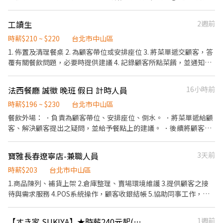
福利 ▪生日禮券 ▪不定期活動競賽獎金 ▪一年4次考核，每3個月
度】 ★每季一次考核調薪機會 ★享有特休累積 ★免費員工餐 ★三
就有機會調薪一次。 ▪加班費5分鐘為單位計算 ⭕企業魅力 ▪「以
節福利、生日禮金、夜班出勤津貼 ★提供員工制服及工作鞋 ★年度
工讀生
2週前
人為本」注重團隊合作及交流，採納同仁的意見，提升參與感 ▪除
健檢 ★勞保、健保，6％勞退提撥 ⭕【工作說明】 《內場》:餐點製
學習到日本商業禮儀、衛生知識及專業的烹飪技巧，還可接觸店鋪
作、食材備料、進貨盤點 《外場》:接待服務顧客、收銀結帳、環境
時薪$210 ~ $220
台北市中山區
的經營管理，例如：成本控管及數據分析等專業知識 ▪升遷快速且
整潔 ★開朗活潑有笑容 ★ＳＯＰ專業流程 ★無經驗可 ★提供完善
1. 佈置及清理餐桌 2. 為顧客帶位或安排座位 3. 將菜單遞交顧客，答
制度完善，依努力及成果將有升遷加薪的機會 ▪享有完善的福利制
職前教育訓練 ⭕【經營理念】 我們是日本第一的速食連鎖ZENSHO
覆有關餐飲問題，必要時提供建議 4. 記錄顧客所點菜餚，並通知廚
度，加班費為5分鐘為單位計算，重視員工的辛勤付出 ▪計畫拓展
集團，我們的理念是"消滅世界的飢餓和貧困"，目標是成為全球第
房或內場做餐送餐 5. 上菜並提供有關用餐的服務 6. 遞送帳單，請顧
全台灣，讓更多人有機會品嚐美味平價壽司，致力成為頂尖品牌 職
一的連鎖餐飲集團。 我們堅持使用安全及高品質的食材，當場現點
客付款或簽字 7. 協助開店事宜，擦桌子掃地等 早班需協助開店事宜
務類別 餐飲服務生、工讀生、門市／店員／專櫃人員
法西餐廳 誠徵 晚班 假日 計時人員
16小時前
現作提供美味可口的日本國民美食-牛丼/咖哩，並以舒適衛生的用
晚班需幫忙收店事宜 可排班 週六週日需選一天上班！ 一個月後視工
餐環境、熱情用心的服務態度、平實親民的誠懇價格，強調食品安
作狀況調薪
時薪$196 ~ $230
台北市中山區
全，顧客安心。不論是單獨一人、與家人一起、朋友一起，皆可享
餐飲外場： ．負責為顧客帶位、安排座位、倒水。 ．將菜單遞給顧
受用餐的樂趣。
客、解決顧客提出之疑問，並給予餐點上的建議。 ．後續將顧客點
餐訊息通知廚房做餐，或可進行簡易餐飲之料理，如：做沙拉或調
配飲料等。 ．於顧客用餐完畢後，負責收拾碗盤與清理環境。 ．並
寶雅長春遼寧店-兼職人員
3天前
負責結帳、收銀等工作。 餐飲內場： ．擔任廚師的助手，處理烹飪
前與烹飪中之準備工作與其他餐廳相關事務。 ．負責洗、剝、削、
時薪$203
台北市中山區
切各種食材。 ．負責清理工作環境、設備和餐具。 ．準備不同餐點
1.商品陳列、補貨上架 2.倉庫整理、賣場環境維護 3.提供顧客之接
所需要的食材。 ．協助測量食材的容量與重量。 ．負責擺盤、打包
待與需求服務 4.POS系統操作，顧客收銀結帳 5.協助同事工作，完
外帶服務。
成主管交辦事項 6.依分店營運狀況配合排班
【すき家 SUKIYA】★時薪240元起(含全勤)★林森南路店
1週前