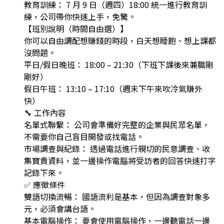
教育訓練： 7 月 9 日（週四）18:00 統一進行教育訓
練，公司帶你快速上手，免驚。
【班別說明（時間自由選）】
你可以自由調配想賺錢的時段，白天想睡飽、想上課都
沒問題。
平日/假日晚班： 18:00 – 21:30（下班下課後來兼職剛
剛好）
假日午班： 13:10 – 17:10（週末下午來吹冷氣賺外
快）
🔧 工作內容
名單式聯繫： 公司會準備好完整的企業與民眾名單，
不需要你自己盲目開發或找電話。
市場調查與紀錄： 透過電話進行親切的民意調查、收
集寶貴資料，並一邊操作電腦將受訪者的回答快速打字
記錄下來。
✅ 應徵條件
雙語切換流暢： 國語流利是基本，但因為調查對象多
元，必須會講台語。
基本電腦操作： 要會使用電腦操作，一邊聽電話一邊