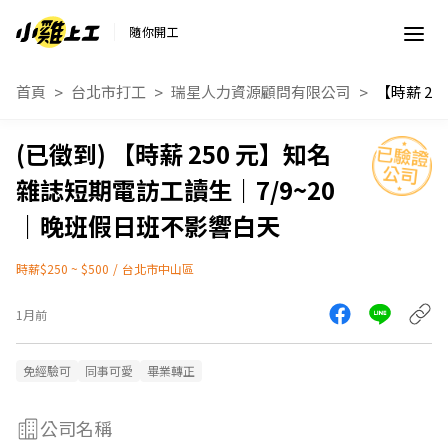
隨你開工
首頁
台北市打工
瑞星人力資源顧問有限公司
【時薪 250 元】知名
雜誌短期電訪工讀生｜7/9~20
｜晚班假日班不影響白天
時薪$250 ~ $500
/
台北市中山區
1月前
免經驗可
同事可愛
畢業轉正
公司名稱