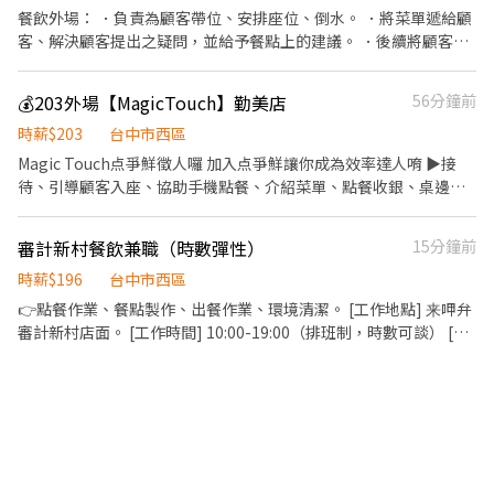
餐飲外場： ．負責為顧客帶位、安排座位、倒水。 ．將菜單遞給顧
客、解決顧客提出之疑問，並給予餐點上的建議。 ．後續將顧客點
餐訊息通知廚房做餐，或可進行簡易餐飲之料理，如：調配飲料
等。 ．於顧客用餐完畢後，負責收拾碗盤與清理環境。 ．並負責結
💰203外場【MagicTouch】勤美店
56分鐘前
帳、收銀等工作。
時薪$203
台中市西區
Magic Touch点爭鮮徵人囉 加入点爭鮮讓你成為效率達人唷 ▶️接
待、引導顧客入座、協助手機點餐、介紹菜單、點餐收銀、桌邊服
務、收盤清理 ▶️全方位工作技能-外場服務、內場餐點製作、出餐管
理、確認出菜品質 ▶️外帶、外送平台顧客點餐服務 ▶️顧客關係經營
審計新村餐飲兼職（時數彈性）
15分鐘前
▶️維持門市整潔 💰每學會一個崗位，並通過考核即可獲得獎金2000
元，共8項崗位，獎金拿不完 💰颱風天出勤津貼：滿8H給予500元，
時薪$196
台中市西區
滿4H給予200元 💰旅遊津貼：每年2500元 💰進修課程：考取證照，
👉點餐作業、餐點製作、出餐作業、環境清潔。 [工作地點] 来呷弁
每年2000元 💰團體運動：揪團運動每人1000元（不限制運動類別）
審計新村店面。 [工作時間] 10:00-19:00（排班制，時數可談） [工
💰公司活動：爭鮮DNA集點活動，達指定分數，可獲得5000元票卷
作能力需求]需耐心、細心、活潑開朗且對服務業有高度熱忱者。餐
💰節慶聚餐：增加員工情感，每次節慶都可聚會，每人200元 ●優
飲相關科系或有餐飲相關經驗者尤佳。 歡迎學生或一般上班族。我
異表現獎不完 國內外旅遊獎勵、通過檢定調薪、每年優良、資深員
們雖然是餐飲業，但餐點品項不超過十項，製作流程單純好上手。
工頒發純金金幣並公開表揚。 ●職涯發展免煩惱 年展店30家升遷
希望能找長期配合的兼職夥伴，排班時間很彈性，細節都可以再詳
快、海外派駐工作機會。 ●休閒工作都並重 休閒活動補助及獎勵金
談・歡迎加入我們團隊😊 ［工作薪資］時薪196~200元（視情況額
(公司自辦三鐵、長泳、路跑等)、旅遊補助、電影欣賞券。 ●節慶
外給予紅利獎金/隨工作表現調整時薪） 我們店面在審計新村內，適
與你同歡樂 生日8折券、三節禮金、婚喪喜慶補貼、尾牙餐會及禮