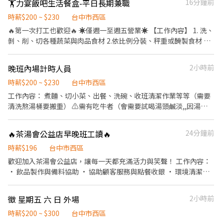
🏋️力宴飯吧生活餐盒-平日長期兼職
16分鐘前
時薪$200 ~ $230
台中市西區
🔥第一次打工也歡迎🔥 ☀️僅週一至週五營業☀️ 【工作內容】 1. 洗、
剝、削、切各種蔬菜與肉品食材 2.依比例分裝、秤重或醃製食材 3.
操作炒爐、煎台、烤箱進行食材的烹調 4.依據訂單進行餐盒的擺盤
與裝袋 5.協助顧客點餐、收銀結帳 6.進行鄰近地區的餐點外送(需自
晚班內場計時人員
2小時前
備機車與駕照） 【排班時段通常為】 09:30-14:30/16:30-19:30
10:00-15:00/17:00-20:00 11:00-15:00/16:00-20:00 ⭐️時數彈性、可
時薪$200 ~ $230
台中市西區
依課表調整 ⭐️有供餐！好吃的員工餐🥘 ⭐️公司旗下兩館健身房🏋️免
工作內容： 煮麵、切小菜、出餐、洗碗、收班清潔作業等等（需要
費入場 ⭐️同事搞笑🥸好相處！ 🌟外送油資🛵補貼 🌟入職滿三個月可
清洗熬湯桶要搬重） ⚠️需有吃牛者（會需要試喝湯頭鹹淡,,因湯頭
依工作表現進行職能評核，通過評核可進行調薪💰
是牛骨熬煮） ⚠️需注重儀容整潔/不能塗指甲油 ⚠️有責任心/動作迅
速 歡迎想要環境單純能獨立作業的夥伴一起加入。 休假時間：（每
🔥茶湯會公益店早晚班工讀🔥
24分鐘前
週日、另一天公司安排） 時薪 200元起（依能力調薪）
時薪$196
台中市西區
歡迎加入茶湯會公益店，讓每一天都充滿活力與笑聲！ 工作內容：
• 飲品製作與備料協助 • 協助顧客服務與點餐收銀 • 環境清潔與
整理 • 支援外帶外送打包 我們給你的： • 彈性排班，兼顧生活 •
員工專屬飲料福利 • 團隊溫馨互助氛圍 沒經驗也沒關係，我們一步
徵 星期五 六 日 外場
2小時前
一步帶你上手！
時薪$200 ~ $300
台中市西區