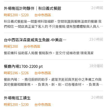
配飲料等。 ．於顧客用餐完畢後，負責收拾碗盤與清理環境。 ．並
外場晚班計時夥伴｜秋日義式餐館
2小時前
負責結帳、收銀等工作。 餐飲內場： ．擔任廚師的助手，處理烹飪
前與烹飪中之準備工作與其他餐廳相關事務。 ．負責洗、剝、削、
時薪$200 ~ $220
台中市西區
切各種食材。 ．負責清理工作環境、設備和餐具。 ．準備不同餐點
秋日義式餐館是一間重視料理細節、空間氛圍與服務溫度的餐廳 我
所需要的食材。 ．協助測量食材的容量與重量。 ．負責擺盤、打包
們相信 一間店真正留下客人的 不只是餐點 還有整體體驗與人與人之
外帶服務。
間的交流 因此我們正在尋找 願意一起維護現場節奏與質感的晚班夥
伴 ｜工作內容｜ • 接待與帶位服務 • 點餐、送餐與桌邊整理 • 協
台中西區深森夏威夷生魚飯-中美店工讀生，週休二日，國定假日休息
23小時前
助維持店內環境與營運流程 • 協助飲品與簡易甜點出餐 • 與團隊
共同維持良好的用餐體驗 如果你喜歡有溫度的餐廳氛圍 也希望在工
時薪$200
台中市西區
作中累積真正的現場能力 歡迎加入秋日
餐前備料 協助客人點餐 餐點製作，並交付 結帳收銀 環境清潔
餐廳內場1700-2200 pt
18分鐘前
時薪$196 ~ $226
台中市西區
餐飲內場： ．擔任廚師的助手，處理烹飪前與烹飪中之準備工作與
其他餐廳相關事務。 ．負責洗、剝、削、切各種食材。 ．負責清理
工作環境、設備和餐具。 ．準備不同餐點所需要的食材。 ．協助測
量食材的容量與重量。 ．負責擺盤。
外場晚班工讀生
2小時前
時薪$200 ~ $230
台中市西區