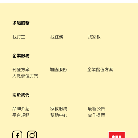
合喜歡新鮮事物、接觸人群的你：）
品。 ●員工就是一家人 門市免費供餐、消費9折優惠、特約商店折
扣、天災出勤交通補助、急難救助金。 ●獎勵好學的夥伴 進修補
助、在學員工獎學金。 ●保險保障通通有 勞、健保、團保及每月提
求職服務
撥勞工退休新制6%。
找打工
找任務
找家教
企業服務
刊登方案
加值服務
企業儲值方案
人派儲值方案
關於我們
品牌介紹
家教服務
最新公告
平台規範
幫助中心
合作提案