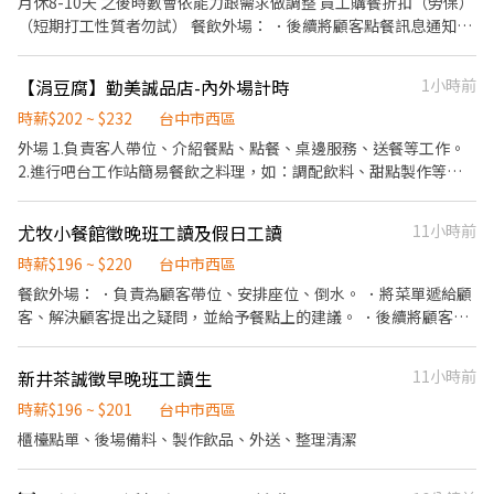
月休8-10天 之後時數會依能力跟需求做調整 員工購餐折扣（勞保）
者，將不留任。 工作崗位： 備料：餐點備製、材料備製、出餐。 三
（短期打工性質者勿試） 餐飲外場： ．後續將顧客點餐訊息通知廚
台：煎烤炸物餐點製作、肉品食材處理及擺盤、小菜食材處裡、出
房做餐，或可進行簡易餐飲之料理， ．於顧客用餐完畢後，負責收
餐。 丼飯：丼飯餐點處理及擺盤、配料食材處裡、出餐。 炸牛排：
拾碗盤與清理環境。 ．並負責結帳、收銀等工作。 餐飲內場： ．處
【涓豆腐】勤美誠品店-內外場計時
1小時前
炸牛排餐點處理及擺盤、牛肉處理、出餐。 福利制度： 1.上班供餐
理烹飪前與烹飪中之準備工作與其他餐廳相關事務。 ．負責洗、
2.員工&親友用餐優惠 3.崗位加給
剝、削、切各種食材。 ．負責清理工作環境、和餐具。 ．準備不同
時薪$202 ~ $232
台中市西區
餐點所需要的食材。 ．協助測量食材的容量與重量。 ．負責擺盤、
外場 1.負責客人帶位、介紹餐點、點餐、桌邊服務、送餐等工作。
打包外帶服務。
2.進行吧台工作站簡易餐飲之料理，如：調配飲料、甜點製作等。
3.於客人用餐完畢後，負責收拾碗盤與清理環境。 4.完成其他分派
的臨時任務。 內場 1.負責洗、剝、削、切各種食材，以完成烹飪的
尤牧小餐館徵晚班工讀及假日工讀
11小時前
前置工作。 2.依照客人的點單，製作餐點。 3.於出菜時負責菜餚擺
盤或調整份量之工作。 4.每日環境清潔整理與庫存盤點。
時薪$196 ~ $220
台中市西區
餐飲外場： ．負責為顧客帶位、安排座位、倒水。 ．將菜單遞給顧
客、解決顧客提出之疑問，並給予餐點上的建議。 ．後續將顧客點
餐訊息通知廚房做餐，或可進行簡易餐飲之料理，如：烤土司或調
配飲料等。 ．於顧客用餐完畢後，負責收拾碗盤與清理環境。 ．並
新井茶誠徵早晚班工讀生
11小時前
負責結帳、收銀等工作。 餐飲內場： ．擔任廚師的助手，處理烹飪
前與烹飪中之準備工作與其他餐廳相關事務。 ．負責洗、剝、削、
時薪$196 ~ $201
台中市西區
切各種食材。 ．負責清理工作環境、設備和餐具。 ．準備不同餐點
櫃檯點單、後場備料、製作飲品、外送、整理清潔
所需要的食材。 ．協助測量食材的容量與重量。 ．負責擺盤、打包
外帶服務。