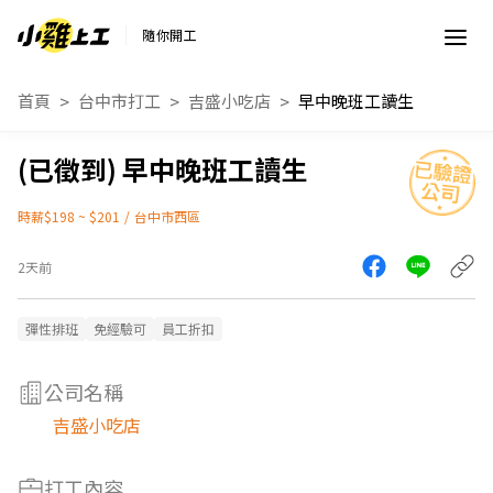
隨你開工
首頁
台中市打工
吉盛小吃店
早中晚班工讀生
早中晚班工讀生
時薪$198 ~ $201
/
台中市西區
2天前
彈性排班
免經驗可
員工折扣
公司名稱
吉盛小吃店
打工內容