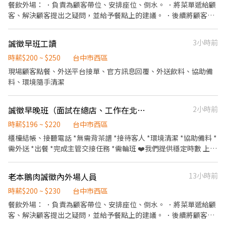
餐飲外場： ．負責為顧客帶位、安排座位、倒水。 ．將菜單遞給顧
客、解決顧客提出之疑問，並給予餐點上的建議。 ．後續將顧客點
餐訊息通知廚房做餐，或可進行簡易餐飲之料理，如：烤土司或調
配飲料等。 ．於顧客用餐完畢後，負責收拾碗盤與清理環境。 ．並
誠徵早班工讀
3小時前
負責結帳、收銀等工作。 ．負責擺盤、打包外帶服務。
時薪$200 ~ $250
台中市西區
現場顧客點餐、外送平台接單、官方訊息回覆、外送飲料、協助備
料、環境隨手清潔
誠徵早晚班（面試在總店、工作在北區）
2小時前
時薪$196 ~ $220
台中市西區
櫃檯結帳、接聽電話 *無需背茶譜 *接待客人 *環境清潔 *協助備料 *
需外送 *出餐 *完成主管交接任務 *需輪班 ❤️我們提供穩定時數 上班
時 飲料無限喝
老本鵝肉誠徵內外場人員
13小時前
時薪$200 ~ $230
台中市西區
餐飲外場： ．負責為顧客帶位、安排座位、倒水。 ．將菜單遞給顧
客、解決顧客提出之疑問，並給予餐點上的建議。 ．後續將顧客點
餐訊息通知廚房做餐，或可進行簡易餐飲之料理，如：烤土司或調