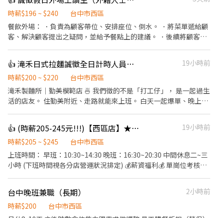
時薪$196 ~ $240
台中市西區
餐飲外場： ．負責為顧客帶位、安排座位、倒水。 ．將菜單遞給顧
客、解決顧客提出之疑問，並給予餐點上的建議。 ．後續將顧客點
餐訊息通知廚房做餐，或可進行簡易餐飲之料理，如：烤土司或調
配飲料等。 ．於顧客用餐完畢後，負責收拾碗盤與清理環境。 ．並
👍 滝禾日式拉麵誠徵全日計時人員（數名）
19小時前
負責結帳、收銀等工作。 餐飲內場： ．擔任廚師的助手，處理烹飪
前與烹飪中之準備工作與其他餐廳相關事務。 ．負責洗、剝、削、
時薪$200 ~ $220
台中市西區
切各種食材。 ．負責清理工作環境、設備和餐具。 ．準備不同餐點
滝禾製麵所｜勤美模範店 🍜 我們徵的不是「打工仔」， 是一起過生
所需要的食材。 ．協助測量食材的容量與重量。 ．負責擺盤、打包
活的店友。 住勤美附近、走路就能來上班。 白天一起爆單、晚上一
外帶服務。
起吃宵夜。 忙是真的忙，但氣氛也是真的好。 一週 5～6 天、一天
8 小時， 把工作做好，也把生活過爽。 這裡沒有那種「沒事還不能
👍 (時薪205-245元!!!)【西區店】★ 兼職內場廚助｜彈性排班｜無經驗可｜復職同仁、寒暑假打工
19小時前
下班」的老派文化， 忙完老闆還會叫你快回家😆 沒經驗沒差， 會有
人帶你、教你。 希望你來這裡不是只有賺錢， 而是認識一群人、留
時薪$205 ~ $245
台中市西區
下一段很青春的日子。✨
上班時間： 早班：10:30~14:30 晚班：16:30~20:30 中間休息二~三
小時 (下班時間視各分店營運狀況排定) 💰薪資福利💰 單崗位考核通
過: 等級3(平日) +3元 / 小時 等級4(假日) +7元 / 小時 全崗位通過最高
+40元 / 小時 職務說明： 1.見習起薪：197元/小時 2.每週排班至少
台中晚班兼職（長期）
2小時前
須能配合15小時。 3.每週六、日或連續假期至少能配合排班一日。
3.休假須與現場配合排班與協調。 4.通過崗位考核時薪調整，共4區
時薪$200
台中市西區
站最高加40元/小時。 5.見習期最長為90小時，經主管評估不適任