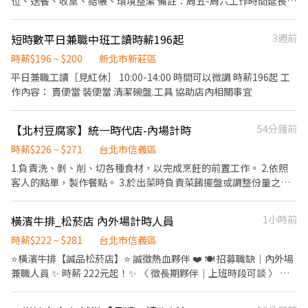
位、送餐、收桌、結帳、環境整潔 備註：周五-周六工作時間延長至
班：18:30 - 22:30 ​【 永康店 】&【 信義店 】 ​午間餐期：10:00 -
手，可直接$210。 🌟有經驗或學習快易上手佳。經驗較少，則依表
05:00 (23:00後起薪230起）
14:00 / 10:00 - 17:00 ​晚間餐期：16:45 - 20:30 ​長期兼職標準： 1. 基
現從$196起薪，約工作1個月，完全上手後依照表現，通過考核後
本配合 6 個月以上。 2. 每月配合總工時 80 小時以上。 ​💰 薪資與福
短時數平日兼職中班工讀時薪196起
3週前
$210起。 🌟給班時間可以彈性。 🌟若不滿一個月離職，則薪水需於
利 ​時薪： 依勞基法規定起薪，依能力及時數調整。 ​晉升機制： 晉
每個月10號（遇假日延後至上班日）自行到店領現，謝謝🙏 👏🏽歡
時薪$196 ~ $200
新北市新莊區
升為訓練員最高可達 240元/小時！ ​安心保障： 依法投保、免費年度
迎加入我們泰國🇹🇭狂熱者的大家庭👊❤️
平日兼職工讀［見紅休］ 10:00-14:00 時間可以微調 時薪196起 工
健康檢查（我們比你更在意你的健康）。 ​專屬福利： 質感員工制
作內容： 賣便當 裝便當 清潔碗盤.工具 協助店內相關事宜
服、員工餐、團體保險、不定期員工聚餐。 ​📩 加入我們 ​如果你對環
境有堅持，或想體驗新型態的餐飲工作，歡迎跟我們聊聊！
【北村豆腐家】統一時代店-內場計時
54分鐘前
時薪$226 ~ $271
台北市信義區
1.負責洗、剝、削、切各種食材，以完成烹飪的前置工作。 2.依照
客人的點單，製作餐點。 3.於出菜時負責菜餚擺盤或調整份量之工
作。 4.每日環境清潔整理與庫存盤點。
橫濱牛排_松菸店 內外場計時人員
1小時前
時薪$222 ~ $281
台北市信義區
⭐️橫濱牛排【誠品松菸店】⭐️ 誠徵熱血夥伴 ❤️ 🍽 招募職缺｜內外場
兼職人員 ✨ 時薪 222元起！✨ 〈 徵長期夥伴｜上班時段可談 〉 營
業時間｜11:00～22:00 （彈性排班） • 上班時段可依店內排班需求
與個人可配合時間協調安排 💡 我們提供： ⭑ 彈性排班4～8小時。 ⭑