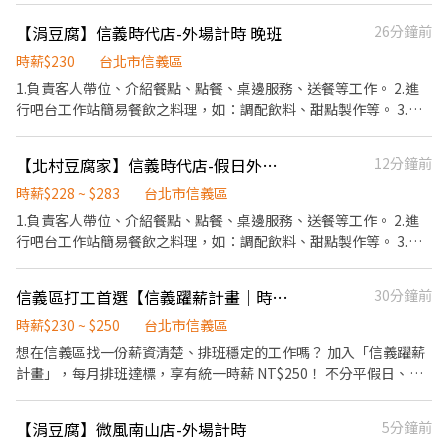
息），安排面談時間，記得留意喔！ 3️⃣ 錄取了！我們再告訴你報到
配飲料等。 ．於顧客用餐完畢後，負責收拾碗盤與清理環境。 ．並
【涓豆腐】信義時代店-外場計時 晚班
26分鐘前
的所有細節。 另外，為了保障大家的健康與安全，報到時需要附上
負責結帳、收銀等工作。 餐飲內場： ．擔任廚師的助手，處理烹飪
【新進及餐飲供膳人員體檢報告】，這點請先留意。 〝 面試前，先
前與烹飪中之準備工作與其他餐廳相關事務。 ．負責洗、剝、削、
時薪$230
台北市信義區
來吃一頓！〞 我們相信，喜歡這份工作的人，一定也會喜歡我們的
切各種食材。 ．負責清理工作環境、設備和餐具。 ．準備不同餐點
1.負責客人帶位、介紹餐點、點餐、桌邊服務、送餐等工作。 2.進
餐點。 只要收到面試邀約，就能拿到一張【品牌餐飲體驗券】（滿
所需要的食材。 ．協助測量食材的容量與重量。 ．負責擺盤、打包
行吧台工作站簡易餐飲之料理，如：調配飲料、甜點製作等。 3.於
額折抵）， 讓你在正式加入前，先感受一下阿爾法的溫度與美味。
外帶服務。
客人用餐完畢後，負責收拾碗盤與清理環境。 4.完成其他分派的臨
體驗券連結：https://ocard.co/event/coupon/KeGYwd 歡迎加入
時任務。
阿爾法大家庭！我們在這裡等你 🙌
【北村豆腐家】信義時代店-假日外場計時
12分鐘前
時薪$228 ~ $283
台北市信義區
1.負責客人帶位、介紹餐點、點餐、桌邊服務、送餐等工作。 2.進
行吧台工作站簡易餐飲之料理，如：調配飲料、甜點製作等。 3.於
客人用餐完畢後，負責收拾碗盤與清理環境。 4.完成其他分派的臨
時任務。
信義區打工首選【信義躍薪計畫｜時薪最高250元】｜阿爾法多品牌聯合招募餐飲夥伴
30分鐘前
時薪$230 ~ $250
台北市信義區
想在信義區找一份薪資清楚、排班穩定的工作嗎？ 加入「信義躍薪
計畫」，每月排班達標，享有統一時薪 NT$250！ 不分平假日、不
限品牌，只要穩定投入，就能獲得明確且安心的薪資回饋。 跨店支
援同樣以 NT$250／小時計算，讓你彈性安排工作，也不犧牲薪資
【涓豆腐】微風南山店-外場計時
5分鐘前
待遇。 ☆☆☆ 我們正在快速成長！阿爾法餐飲集團持續展店中