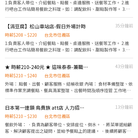
【上班地點按居住地，以及主管面談協商後為主，即應徵店鋪與錄
1.負責客人帶位、介紹餐點、點餐、桌邊服務、送餐等工作。 2.進
取店鋪可能存在差異】 ☆☆☆阿爾法戰隊熱血招募中！☆☆☆ ★★
行吧台工作站簡易餐飲之料理，如：調配飲料、甜點製作等。 3.於
北中南全面展店，上半年狂開 13 家、下個月再衝 20 家！★★ ◎◎
客人用餐完畢後，負責收拾碗盤與清理環境。 4.完成其他分派的臨
全力衝刺中的阿爾法，需要你的加入！ ★☆加入我們，戰力全開！
時任務。
【涓豆腐】松山車站店-假日外場計時
35分鐘前
☆★ 若你認同我們的理念，喜歡與人互動，具備親切友善及貼心的
人格特質， 對餐飲充滿熱誠，客人臉上的滿意笑容是你的成就感來
時薪$208 ~ $220
台北市信義區
源，那你非常適合成為我們的夥伴！ 【薪資待遇】 時薪 230 元，穩
1.負責客人帶位、介紹餐點、點餐、桌邊服務、送餐等工作。 2.進
穩入袋。 每個月只要上滿 100 小時，多拿 1,000 元排班獎勵金； 衝
行吧台工作站簡易餐飲之料理，如：調配飲料、甜點製作等。 3.於
到 120 小時，直接加碼 3,000 元！ 工作半年後，特休假也會按比例
客人用餐完畢後，負責收拾碗盤與清理環境。 4.完成其他分派的臨
給你，好好休息也是我們在乎的事。 【你會做什麼？】 ◆ 外場－餐
時任務。
飲服務生 基本工作： 迎接客人、帶位、提供用餐服務 送餐、確認出
★ 時薪210-240元 ★ 這味泰泰-兼職內、外場人員 (微風南山店)
43分鐘前
餐品質、協助菜口 結帳收款 進階工作（時薪多 +5 元）： 4. 協助處
時薪$210 ~ $240
台北市信義區
理客人意見與反應 5. 主管交辦事項 ◆ 內場－餐廚助手 基本工作：
外場： 點餐、出餐、顧客服務、結帳收銀 內場： 食材準備整理、依
打菜備料、切菜、處理根莖類食材 出餐擺盤、麵手、順麵 燒鳥區備
標準作業烹調餐點、餐具清潔整理、出餐時間及順序控管 工作地點
料協助（雞湯桑品牌） 協助出餐（需操作切肉機及刀具） 洗碗、清
[微風南山 B2美食街] 台北市信義區松廉路3號b2 上班時間0930～
潔洗區、刷地 進階工作（時薪多 +5 元）： 6. 每日食材叫貨 7. 主管
2200（彈性排班3～8小時，其餘時段皆可討論） 員工福利： 1.提供
交辦事項 【適合這樣的你】 ✔ 可以配合排班、接受輪班 ✔ 工作需
日本第一連鎖 鳥貴族 att店 人力招募中！！！
13分鐘前
員工餐 2.享完整教育訓練 3.享體檢費用補助 4.享三節獎金 5.享業績
要長時間站立沒問題 ✔ 喜歡餐飲、樂於付出 【班別時段】 早班（內
獎金 6.享與店家良好溝通管道 7.國定假日出勤享雙倍薪資 8.彈性排
時薪$210 ~ $230
台北市信義區
外場）：10:00–15:00 晚班（內外場）：18:00–22:30 全日班（內外
班（其餘時間皆可討論） 9.錄取高、報到快、薪資多 10.工作環境氣
場）：11:30–22:30 ※ 以上僅為概略時段，確切上班時間由店主管
餐飲外場： ．負責為顧客帶位、安排座位、倒水。 ．將菜單遞給顧
氛佳同事可愛 11.時薪210起，有相關工作及管理經驗，能配合大量
安排 【應徵方式很簡單！】 1️⃣ 按下「應徵」，填寫基本資料，我們
客、解決顧客提出之疑問，並給予餐點上的建議。 ．後續將顧客點
排班。
會有專人幫你審核履歷。 2️⃣ 通過後，會有人主動聯繫你（電話或訊
餐訊息通知廚房做餐，或可進行簡易餐飲之料理，如：烤土司或調