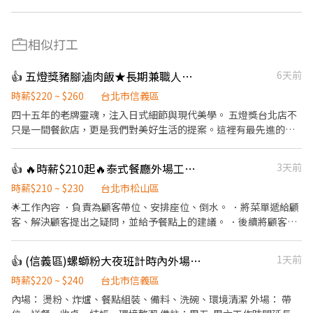
相似打工
👍 五燈獎豬腳滷肉飯★長期兼職人員【多門市擴大徵才中】
6天前
時薪$220 ~ $260
台北市信義區
​四十五年的老牌靈魂，注入日式細節與現代美學。 五燈獎台北店不
只是一間餐飲店，更是我們對美好生活的提案。這裡有最先進的自
動化設備、整齊乾淨的無油煙環境，讓我們優雅地將台灣美味推向
國際！ ​✨ 為什麼選擇我們？ ​新店盛大開幕： 除了深耕已久的 【永
👍 🔥時薪$210起🔥泰式餐廳外場工讀/急缺平日午班/供餐/彈性排班/長期/平日晚班/假日班
3天前
康店】 與 【信義店】，7/1 我們正式進駐「台北 101」！ ​極致乾淨
環境： 顛覆傳統，這可能是你見過最整潔、無油煙的餐飲工作空
時薪$210 ~ $230
台北市松山區
間。 ​科技輔助入職： 多種自動化設備，減輕體力負擔，分工明確讓
🌟工作內容 ．負責為顧客帶位、安排座位、倒水。 ．將菜單遞給顧
你輕鬆上手。 ​未來職涯規劃： 品牌正朝向國際化與多角化經營，這
客、解決顧客提出之疑問，並給予餐點上的建議。 ．後續將顧客點
裡不只是餐飲，更有無限職涯可能。 ​📋 招募資訊 ​工作性質： 內場
餐訊息通知廚房做餐，或可進行簡易餐飲之料理，如：調配飲料
夥伴（提供多樣化人才培訓，新手也歡迎！） ​主要內容： ​親切顧客
等。 ．於顧客用餐完畢後，負責收拾碗盤與清理環境。 ．並負責結
👍 (信義區)螺螄粉大夜班計時內外場人員(時薪220-240元)
1天前
接待 ​維持優雅用餐環境 ​分站式餐點製作（接龍式流暢作業） ​設備維
帳、收銀等工作。 ．負責清理工作環境、設備和餐具。 ．協助測量
護與食材管理 ​條件加分： 具備餐飲經驗者優，但更歡迎有服務熱
食材的容量與重量。 ．負責擺盤、打包外帶服務。 ．需要輪流洗碗
時薪$220 ~ $240
台北市信義區
忱、追求細節的你。 ​⏰ 工作時間（排班靈活） ​【 台北 101 美食街
和備料。 🌟員工福利： 🥩免費供應員工餐、🥤泰奶無限♾️、勞保、
內場： 燙粉、炸爐、餐點組裝、備料、洗碗、環境清潔 外場： 帶
】📍 7/1 隆重登場！ ​早班：09:30 - 13:30 ​中班：13:30 - 18:30 ​晚
健保、勞退金、彈性休假⛱️ 🌟前3天時薪$196，若表現優秀迅速上