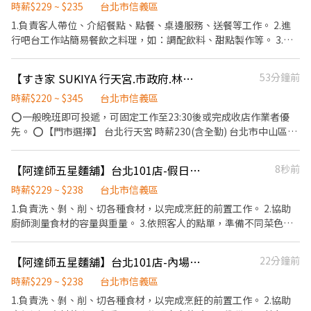
☆☆☆ 持續招募熱愛餐飲、喜歡與人互動的夥伴。 如果你具備親切
時薪$229 ~ $235
台北市信義區
友善及貼心的人格特質， 客人臉上的滿意笑容是你的成就感來源，
1.負責客人帶位、介紹餐點、點餐、桌邊服務、送餐等工作。 2.進
那你非常適合成為我們的夥伴！ 【薪資待遇】 ✔ 時薪最高 NT$250
行吧台工作站簡易餐飲之料理，如：調配飲料、甜點製作等。 3.於
／小時 ✔ 跨店支援同薪計算 ✔ 信義區多間品牌門市，多元選擇 ✔
客人用餐完畢後，負責收拾碗盤與清理環境。 4.完成其他分派的臨
明確制度，工時與薪資更透明 ✔ 工作滿半年依法享有特休假（依比
時任務。
【すき家 SUKIYA 行天宮.市政府.林森南路 晚班／收店班】★時薪230元起
53分鐘前
例給假） 【你會做什麼？】 ◆ 外場－餐飲服務生 基本工作： 迎接
客人、帶位、提供用餐服務 送餐、確認出餐品質、協助菜口 結帳收
時薪$220 ~ $345
台北市信義區
款、維持用餐環境 進階工作（通過考核時薪多 +5 元）： 協助處理
⭕一般晚班即可投遞，可固定工作至23:30後或完成收店作業者優
客人意見與反應 主管交辦事項 ◆ 內場－餐廚助手 基本工作： 打菜
先。 ⭕【門市選擇】 台北行天宮 時薪230(含全勤) 台北市中山區松
備料、切菜、處理根莖類食材 協助出餐、出餐擺盤、麵手、順麵 燒
江路303號 台北市政府 時薪250(含全勤) 台北市信義區忠孝東路五
鳥區備料協助（雞湯桑品牌） 火鍋品牌需操作切肉機及刀具 洗碗、
段135號1樓 林森南路 時薪240(含全勤) 台北市中正區林森南路12號
清潔洗區、刷地 進階工作（通過考核時薪多 +5 元）： 每日食材叫
【阿達師五星麵舖】台北101店-假日內場計時
8秒前
1樓 ⭕【兼職時薪】 起薪最低為"220"元，符合全勤條件者時薪再
貨 主管交辦事項 【適合這樣的你】 ✔ 喜歡與人互動、樂於服務 ✔
加"10"元，考核調薪最高可加"45"元 深夜出勤津貼每小時加"50"元
時薪$229 ~ $238
台北市信義區
想累積餐飲工作經驗 ✔ 可接受排班與輪班 ✔ 可長時間站立工作
⭕【福利制度】 ★每季一次考核調薪機會 ★享有特休累積 ★免費
1.負責洗、剝、削、切各種食材，以完成烹飪的前置工作。 2.協助
【班別時段】 早班（內外場）：10:00–15:00 晚班（內外場）：
員工餐 ★三節福利、生日禮金、夜班出勤津貼 ★提供員工制服及工
廚師測量食材的容量與重量。 3.依照客人的點單，準備不同菜色所
18:00–22:30 全日班（內外場）：11:30–22:30 ※ 實際排班時間依
作鞋 ★年度健檢 ★勞保、健保，6％勞退提撥 ⭕【工作說明】 《內
需要的食材。 4.於出菜時負責菜餚擺盤或調整份量之工作。
各門市主管安排。 信義躍薪計畫合作門市 雞湯桑｜市府店、信義
場》:餐點製作、食材備料、進貨盤點 《外場》:接待服務顧客、收銀
A13 店、大巨蛋店 麵屋一燈｜統一時代店、新光三越 A11 店 賴山嶼
【阿達師五星麵舖】台北101店-內場計時
22分鐘前
結帳、環境整潔 ★開朗活潑有笑容 ★ＳＯＰ專業流程 ★無經驗可
｜微風南山店 雞湯大叔｜信義 A13 店 撈王｜統一時代店 〝 面試
★提供完善職前教育訓練
時薪$229 ~ $238
台北市信義區
前，先來吃一頓！〞 我們相信，喜歡這份工作的人，一定也會喜歡
我們的餐點。 只要收到面試邀約，就送你【品牌餐飲體驗券】（滿
1.負責洗、剝、削、切各種食材，以完成烹飪的前置工作。 2.協助