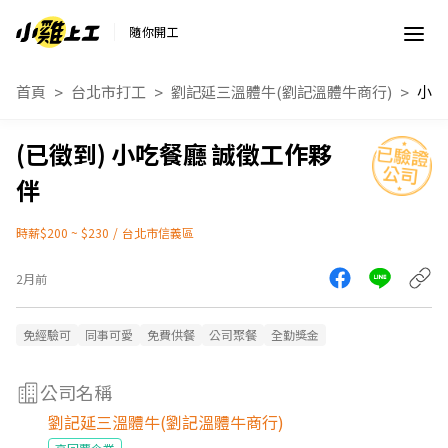
隨你開工
首頁
台北市打工
劉記延三溫體牛(劉記溫體牛商行)
小吃
小吃餐廳 誠徵工作夥
伴
時薪$200 ~ $230
/
台北市信義區
2月前
免經驗可
同事可愛
免費供餐
公司聚餐
全勤獎金
公司名稱
劉記延三溫體牛(劉記溫體牛商行)