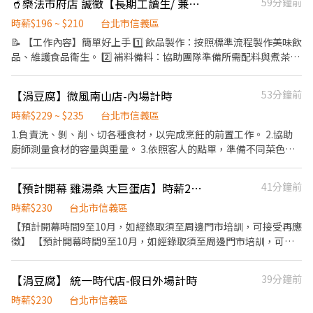
🥤樂法市府店 誠徵【長期工讀生/ 兼職人員】🥤
59分鐘前
勞保、健保、企業團體保險。 ⭑ 跨域津貼、閉店津貼、交通津貼、
住宿津貼。 ⭑ 75折員工優待券、介紹禮券、留任禮券、團體競賽激
時薪$196 ~ $210
台北市信義區
勵禮券。 ⭑ 依勞基法計算發放加班費、國定假日雙倍薪。 ⭑ 每個月一
📝 【工作內容】簡單好上手 1️⃣ 飲品製作：按照標準流程製作美味飲
次調薪評價、年度資深優秀社員獎金。 ⭑ 享年中獎金/年終獎金/業績
品、維護食品衛生。 2️⃣ 補料備料：協助團隊準備所需配料與煮茶
達標獎金/端午、中秋節禮品。 ⭑ 任職滿半年起享有特休年假。 🌟兼
3️⃣ 櫃檯結帳：基本結帳收銀、親切為顧客介紹產品。 4️⃣ 環境整
職人員也有年中/終耶!!! 🌟年假沒休完換現金給你!!! 🌟制服免費送
潔：下班前共同維持店內乾淨舒適。 🕒 【工作時間與排班】 ．每週
【涓豆腐】微風南山店-內場計時
53分鐘前
洗、尾牙聚餐!!! 📝 面試資訊 🕐 時間：彈性安排 📍 地點：台北市信
排班：一週只需排 3～4 天。 ．彈性高：真的遇到學校期中考或突
義區菸廠路88號B1 📞 電話：（02）6627-3907
發狀況，都可以提早溝通調整，時間都很彈性沒有硬性規定 💰【薪
時薪$229 ~ $235
台北市信義區
資福利】 ．滿三個月調薪一次（無問題者） ．店內提供免費飲品 📍
1.負責洗、剝、削、切各種食材，以完成烹飪的前置工作。 2.協助
【工作地點與優勢】 ．店面位於轉運站/捷運站內，上下班交通超級
廚師測量食材的容量與重量。 3.依照客人的點單，準備不同菜色所
方便。 ．捷運出來直達，下大雨完全不用撐傘、不狼狽！ ．店內氣
需要的食材。 4.於出菜時負責菜餚擺盤或調整份量之工作。
氛愉快歡迎各位一起加入 有任何問題歡迎直接詢問，祝大家都可以
【預計開幕 雞湯桑 大巨蛋店】時薪230元＋排班獎勵金最高3,000元｜阿爾法
41分鐘前
找到合適自己的工作～
時薪$230
台北市信義區
【預計開幕時間9至10月，如經錄取須至周邊門市培訓，可接受再應
徵】 【預計開幕時間9至10月，如經錄取須至周邊門市培訓，可接
受再應徵】 【預計開幕時間9至10月，如經錄取須至周邊門市培
訓，可接受再應徵】 【上班地點按居住地，以及主管面談協商後為
【涓豆腐】 統一時代店-假日外場計時
39分鐘前
主，即應徵店鋪與錄取店鋪可能存在差異】 【上班地點按居住地，
以及主管面談協商後為主，即應徵店鋪與錄取店鋪可能存在差異】
時薪$230
台北市信義區