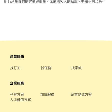
額折抵）， 讓你在正式加入前，先感受一下阿爾法的工作氛圍與美
廚師測量食材的容量與重量。 3.依照客人的點單，準備不同菜色所
味。 體驗券連結：https://ocard.co/event/coupon/KeGYwd 我們
需要的食材。 4.於出菜時負責菜餚擺盤或調整份量之工作。
很期待你的加入，一起在信義區打造最有活力的餐飲團隊！ 【應徵
方式很簡單！】 1️⃣ 按下「應徵」，填寫應徵問題，我們會有專人幫
你審核履歷，履歷審核約1~3個工作天。 2️⃣ 通過後，會有人主動聯
繫你（電話或訊息），安排面談時間，記得留意手機喔！ 3️⃣ 錄取！
我們再告訴你報到的所有細節。 為了保障大家的健康與安全，報到
時需要附上【新進及餐飲供膳人員體檢報告】。
求職服務
找打工
找任務
找家教
企業服務
刊登方案
加值服務
企業儲值方案
人派儲值方案