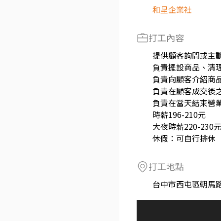
和呈企業社
打工內容
提供顧客詢問或主
負責擺設商品、清
負責向顧客介紹商
負責在顧客成交後
負責在當天結束營
時薪196-210元
大夜時薪220-230
休假：可自行排休
打工地點
台中市西屯區朝馬路