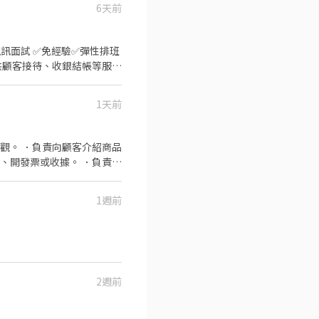
6天前
、支援 『以上都提供完善教
1天前
觀。 ．負責向顧客介紹商品
、開發票或收據。 ．負責在
號 台中北屯 - 智取店：台
北屯區松竹路二段227號 北
1週前
段42號 西屯何厝店：台中
27號 西屯福星店：台中市
中市大雅區民生路四段40號
2週前