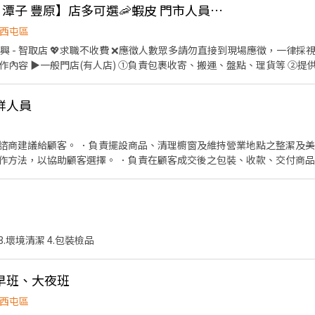
【台中北屯 西屯 大雅 潭子 豐原】店多可選🦐蝦皮 門市人員🎉理貨上架收銀超簡單🙌🏻歡迎兼職打工
西屯區
應徵，一律採視訊面試 ✅免經驗✅彈性排班
智取店(無人店) ①負責包裹收寄、搬運、盤點、理貨等 ②維持門市
③智取店為無人商店，有單日跑點需求(單日跑點2-5間門市) ④配合調店
鮮人員
一般門店(有人店) 時薪 $196 ▶智取店(無人店) 時薪 $204 烏日
諮商建議給顧客。 ．負責擺設商品、清理櫥窗及維持營業地點之整潔及美
 (智取店夜班額外獎金每小時 +40元) 🎉排班方式 一週至少排班四天（需含至少一天六或
作方法，以協助顧客選擇。 ．負責在顧客成交後之包裝、收款、交付商品
情形、盤點貨品存量及撰寫當日業務報表。
中市北屯區敦富三街130號 北屯軍功 - 智取店：台中市北屯區東山路一段283
 北屯天津 - 智取店：台中市北屯區天津路三段181號 北屯松竹店：台中市
 北屯遼陽店：台中市北屯區遼陽五街41號 西屯區 西屯逢甲 - 智取店：台中市西屯區逢
智取店：台中市西屯區工業區一路96之2號 西屯何德店：台中市西屯區西屯路二
3.壞境清潔 4.包裝檢品
文心店：台中市西屯區文心路三段396號 西屯永福店：台中市西屯區永福路
街51-3號 大雅區 大雅中清店：台中市大雅區中清路四段839號 大雅雅潭
922號 大雅民生二店：台中市大雅區民生路一段353號 大雅民生店：台
早班、大夜班
 智取店：台中市潭子區榮興街5號 潭子中山店：台中市潭子
潭子區大豐路三段82號 豐原區 豐原新生店：台中市豐原區新生北路63號 豐原惠
西屯區