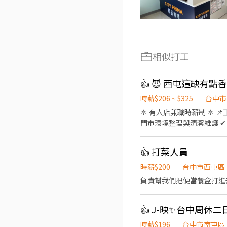
相似打工
時薪$206 ~ $325
台中市
✽ 有人店兼職時薪制 ✽ 📌
門市環境整理與清潔維護 ✔
10:30-17:00 11:00-
天 📍兩週排班一次 📍無
👍 打菜人員
━━━━━━━━━━━━━━━
配合單日跑點支援鄰近門市 4️
時薪$200
台中市西屯區
／08:30－12:30／13:30
負責幫我們把便當餐盒打進
日需可配合排班 📍需能接受
━━━━━━━━━━━━━━
解工作地點與缺額！ --------
店 台中市西屯區工業區一路96之2號1樓 *有人店* 西屯福星店 台中市西屯區福星北一街
時薪$196
台中市南屯區