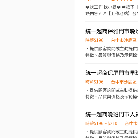
二段246-1號1樓 西屯櫻城
❤️‍找工作 找小旻❤️‍ ➡
Aura歐啦＞ 📞連絡電話 : 09
缺內容⚡ 📍【工作地點】台中市南屯區工業區19路 📦【工作內容】 ✔各類產品之組裝、加工、打端 ✔檢驗、包裝作業 🕐【工作
時間、薪資】 📌08:30～17:30
周休二日(需配合加班) 💰【獎金制度
統一超商保雅門市晚
ෆෆෆෆෆෆ✨ ❤️‍服務專員:小旻 
缺截圖+姓名+電話)
時薪$196
台中市沙鹿區
．提供顧客詢問或主動提供
特徵、品質與價格及示範操
當天結束營業前，統計銷售
統一超商保屏門市早
時薪$196
台中市沙鹿區
．提供顧客詢問或主動提供
特徵、品質與價格及示範操
當天結束營業前，統計銷售
統一超商晚班門市人
時薪$196 ~ $210
台中市
．提供顧客詢問或主動提供