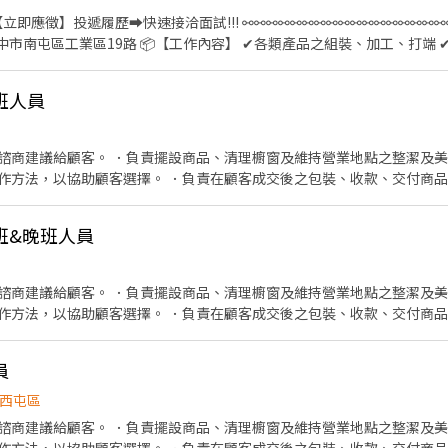
店 台中市西屯區櫻城一街51-3號1樓 西屯何厝店 台中市西屯區何厝街86號1樓
按下【立即應徵】投遞履歷➡快速接洽面試!!! ⚯⚯⚯⚯⚯⚯⚯⚯⚯⚯⚯⚯⚯⚯⚯⚯⚯⚯
06603866 加入後留下姓名 / 電話 / 截圖職缺唷! 快速應徵👉 https://lin.ee
（午休1小時） 💰薪資範圍:$30,500/月 (配合加班平均約$30,500/月~$36800/月) 
】三節禮金 🎁【福利】 🎉冷氣廠區環境舒適不悶熱 🎉可預支薪水 ✨ෆෆෆෆෆෆ📞應徵看這裡
班人員
❤️‍加賴詢問:搜尋帳號@547qfznf（記得加＠） ❤️‍點擊加入:https://lin.e
諮商建議給顧客。 ．負責擺設商品、清理櫥窗及維持營業地點之整潔及美
作方法，以協助顧客選擇。 ．負責在顧客成交後之包裝、收款、交付商品
情形、盤點貨品存量及撰寫當日業務報表。
班&晚班人員
諮商建議給顧客。 ．負責擺設商品、清理櫥窗及維持營業地點之整潔及美
作方法，以協助顧客選擇。 ．負責在顧客成交後之包裝、收款、交付商品
情形、盤點貨品存量及撰寫當日業務報表。
員
西屯區
諮商建議給顧客。 ．負責擺設商品、清理櫥窗及維持營業地點之整潔及美