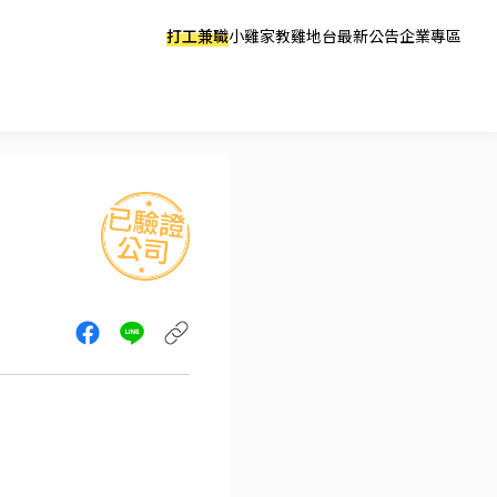
打工兼職
小雞家教
雞地台
最新公告
企業專區