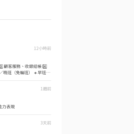
12小時前
⃣ 顧客服務、收銀結帳 4️⃣
／晚班（免輪班） 🔸早班
週一至週日排班 📍一週至少可配合4
夜班津貼）
1週前
門市環境整理與清潔維護 3️⃣
工作時間 🔸早班 07:00
輪班） 📍一週至少可配合4天 📍假
能力表現
班別津貼／夜班津貼）
、福利完善 📩 歡迎私訊了
區逢甲路70號1樓 西屯工業 - 智取
3天前