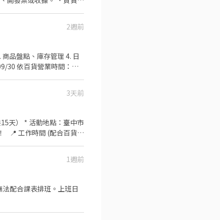
、開發票或收據。 ．負責在
休假：可自行排休
2週前
 商品盤點、庫存管理 4. 日
09/30 依百貨營業時間：早
品牌教育訓練課程影片 (會
3天前
（一檔共15天） * 活動地點：臺中市
📍 工作時間 (配合百貨營
利 * 基本薪資： 時薪
1週前
 發放試吃、介紹產品、銷售促
）。 📍 應徵條件與方式
驗。 * 面試： 視訊面
無法配合課表排班。上班日