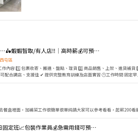
👍 😈 西屯這缺有點香…🛵蝦蝦智取/有人店‼️｜高時薪💰可預支🌟
西屯區
工作內容 1️⃣ 包裹收寄、搬運、盤點、理貨 2️⃣ 商品銷售、上架、進貨補貨 3️
 可配合調店、支援佳 ✔ 提供完整教育訓練及店面實習 🕒工作時間 固定早
17:30 （主要以6小時班別為主） 🔸晚班 16:15／18:45－22:45 📍需配合
法只固定單一時段 💰薪資待遇 時薪 $196～236 （含區域津貼／班別津貼／
━━━ ✽ 智取店兼職時薪制 ✽ 📌工作內容 1️⃣ 包裹收寄、搬運 2️⃣ 
⃣ 主管交辦事項 ✔ 提供完整教育訓練及店面實習 ✔ 需具備機車駕照與機車 🕒
 🔸晚班 17:30／18:30－23:30 🔸全天班 08:30－17:00 📍固定班別（免
去餐盒裡面，加補菜工作很簡單很單純請大家可以參考看看，起薪200看
臨時性加班 💰薪資待遇 時薪 $209～244 （含區域津貼／交通津貼／
━━━━ ✅ 無經驗可 ✅ 學生／二度就業可 ✅ 長期兼職佳 ✅ 工作穩定
-------------------------\ *智取店* 西屯逢甲 - 智取店 台中市西屯
👍 J-映✨台中周休二日固定班📈包裝作業員💰急需用錢可預支💯免穿無塵衣💰三節禮金
9號1樓 西屯青海店 台中市西屯區青海路