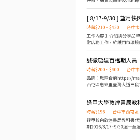
特徵、品質與價格及示範操
[ 8/17-9/30 ]
時薪$210 ~ $420
台中市
工作內容 1. 介紹與分享品
常店務工作，維護門市環境的整潔
班／晚班／部分全天班 [備
提供 觀看時數時薪)
誠徵🥰遠百檔期人員
時薪$200 ~ $400
台中市
品牌：懋霖食府https://maw
西屯區惠來里臺灣大道三段2
業時間) * 週一～週五： 早：10:40-16:40 晚：16:30-22:00 * 週六-日： 早：10:10-16:10 晚：16:00-22:00 * 出勤說明： 早上開門
前需準時參與晨會 。下班時
逢甲大學敦煌書局教
$200 元（依法投保）。 
購、協助專櫃開收班與帳務結
時薪$196
台中市西屯區
* 我們希望您： 具備展銷
逢甲校內敦煌書局教科書代
試。
期2026/8/17~9/3