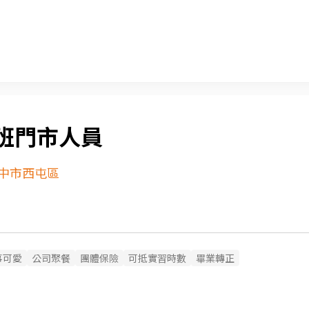
班門市人員
中市西屯區
事可愛
公司聚餐
團體保險
可抵實習時數
畢業轉正