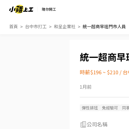
隨你開工
首頁
台中市打工
和呈企業社
統一超商早班門市人員
統一超商早
時薪$196 ~ $210
/
台
1月前
彈性排班
免經驗可
同
公司名稱