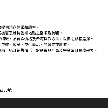
動提供諮商建議給顧客。
理櫥窗及維持營業地點之整潔及美觀。
品特徵、品質與價格及示範操作方法，以協助顧客選擇。
之包裝、收款、交付商品、開發票或收據。
業前，統計銷售情形、盤點貨品存量及撰寫當日業務報表。
元
158號