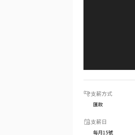
支薪方式
匯款
支薪日
每月15號