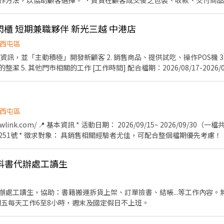
作方法，以協助顧客選擇。 ．負責在顧客成交後之包裝、收款、交付商品
當天結束營業前，統計銷售情形、盤點貨品存量及撰寫當日業務報表。 時薪196-210元 
 望月快閃櫃 短期兼職夥伴 新光三越 中港店
西屯區
牌資訊，並「主動積極」開發新顧客 2. 銷售商品、提供試吃、操作POS機 3.
 5. 其他門市相關的工作 [工作時間] 配合檔期：2026/08/17-2026/
註] 1.需要搬貨，活動時期工作忙碌，歡迎充滿能量的夥伴 2.檔期前須詳閱
西屯區
link.com/ 📍 基本資訊 * 活動日期： 2026/09/15~ 2026/09/30
51號 * 徵求對象： 具銷售相關經驗者尤佳，可配合整個檔期優先考慮！！ 
間以百貨公司為主，關店並繳完帳務、整理完畢後即可離開。 📍 薪資與福
科書代辦處工讀生
* 業績獎金： 依照整體業績發放獎金。 📍 工作內容與服裝 * 工作內容：
算。 * 服裝規定： 需著懋霖短t 與得體褲子，舒適運動鞋（鞋子不限顏色
或產品介紹經驗；有動力爭取獎金；守時；態度積極認真；開朗願意分享料理經
辦處工讀生，協助：書籍搬運拆貨上架、訂單撿書、結帳...等工作內容。
0週一至週五每天工作6至8小時，週末及國定假日不上班。