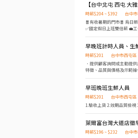
時薪$204 ~ $392
台中市
🧧有收暑期的門市🧧 烏日新興 - 智取店 💖求職不收費 ❌應徵人數眾多請勿直接到現場
✅國定假日上班雙倍薪 💼工作內容 ▶一般門店(有人店) ①負責包裹收寄、搬運、盤點、理貨等 ②提供顧客接待、收銀結帳等服務
③維持門市作業區環境、清潔維護作業 ④配合調店、支援 ▶
作業區環境、清潔維護作業 
早晚班計時人員、生
育訓練及店面實習』 ⏱工作時間 ▶一般門店(有人店) 早班：10:30-17:30 晚班：16:15-22:45、18:45-22:45 (固定班別,晚班一週
要有2天配合16:15上班) ▶智取店(無人店) 早班：07:00-12:30 晚班：18:30-22:30 夜班：23:30-03:30 假日班早班：07:00-12:00
時薪$201
台中市西屯區
假日班晚班：17:30-23:30 (固定班別,早班時段可微調) 💰薪資 ▶
．提供顧客詢問或主動提供
$214 (智取店晚班額外獎金每小時 +20元)
特徵、品質與價格及示範操
日） 📌上班地點 北屯區 北屯松竹二 - 智取店：台中市北屯區松竹路二段703號 北屯大連 - 智取店：台中市北屯區大連路一段125
當天結束營業前，統計銷售
號 北屯敦富 - 智取店：台
中市北屯區北屯路178之7號
早班晚班生鮮人員
屯陳平店：台中市北屯區陳平路60巷15號
時薪$201
台中市西屯區
甲路70號 西屯工業 - 
1.驗收上貨 2.效期品質檢視 
市西屯區何厝街86號 西屯
西屯區福星北一街9號 西屯櫻城店：台中市西屯區櫻城一
店：台中市大雅區雅潭路四段
萊爾富台灣大道店徵
大雅中山 - 智取店：台中市大雅區中清路四段8號 潭子區 潭子榮興 -
區中山路二段231號 潭子大豐 - 智取店：台中市
時薪$196 ~ $232
台中市