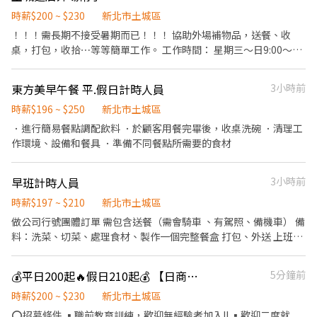
帳、收銀等工作。 餐飲內場： ．擔任廚師的助手，處理烹飪前與烹
飪中之準備工作與其他餐廳相關事務。 ．負責洗、剝、削、切各種
時薪$200 ~ $230
新北市土城區
食材。 ．負責清理工作環境、設備和餐具。 ．準備不同餐點所需要
！！！需長期不接受暑期而已！！！ 協助外場補物品，送餐、收
的食材。 ．協助測量食材的容量與重量。 ．負責擺盤、打包外帶服
桌，打包，收拾⋯等等簡單工作。 工作時間： 星期三～日9:00～
務。
13:00（時間可小調整可談看看）星期一二固定休息。 公司名稱：巧
得試北港焿 地址：新北市土城區學府路一段238號
東方美早午餐 平.假日計時人員
3小時前
時薪$196 ~ $250
新北市土城區
．進行簡易餐點調配飲料 ．於顧客用餐完畢後，收桌洗碗 ．清理工
作環境、設備和餐具 ．準備不同餐點所需要的食材
早班計時人員
3小時前
時薪$197 ~ $210
新北市土城區
做公司行號團體訂單 需包含送餐（需會騎車 、有駕照、備機車） 備
料：洗菜、切菜、處理食材、製作一個完整餐盒 打包、外送 上班時
間8:30-14:00
💰平日200起🔥假日210起💰 【日商壽司郎】土城日月光店-兼職人員🌟歡迎二度就業、短期兼職、長期兼職🌟
5分鐘前
時薪$200 ~ $230
新北市土城區
⭕招募條件 ▪職前教育訓練，歡迎無經驗者加入!! ▪歡迎二度就