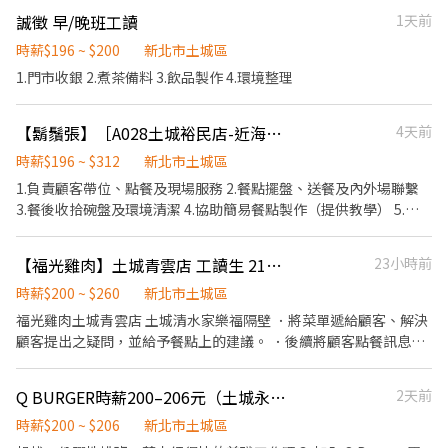
性佳。 5.培訓課程豐富，升遷管道明確。 6.可配合排班者佳(無經驗
誠徵 早/晚班工讀
1天前
可)。 7.時段可談。 8.Google map 地圖有異，正確位子頂埔國小對
面。 工作地點:土城與萬華。
時薪$196 ~ $200
新北市土城區
1.門市收銀 2.煮茶備料 3.飲品製作 4.環境整理
【鬍鬚張】［A028土城裕民店-近海山捷運］餐飲(計時)服務人員
4天前
時薪$196 ~ $312
新北市土城區
1.負責顧客帶位、點餐及現場服務 2.餐點擺盤、送餐及內外場聯繫
3.餐後收拾碗盤及環境清潔 4.協助簡易餐點製作（提供教學） 5.結
帳及收銀作業 【職務條件】 1.具服務熱忱、喜歡與人互動 2.對餐飲
服務工作有興趣 3.具責任感、配合度佳 4.無經驗可、願意學習 5.可
【福光雞肉】土城青雲店 工讀生 210/h起
23小時前
配合門市排班（含假日） 【工作時間】（排班制） 09:00－14:00
11:00－14:00 17:00－21:00 18:00－21:00 21:00－23:00 21:00－
時薪$200 ~ $260
新北市土城區
01:30 (實際排班依門市需求安排）
福光雞肉土城青雲店 土城清水家樂福隔壁 ．將菜單遞給顧客、解決
顧客提出之疑問，並給予餐點上的建議。 ．後續將顧客點餐訊息通
知廚房做餐，或可進行簡易餐飲之料理。 ．於顧客用餐完畢後，負
責收拾碗盤與清理環境。 ．並負責結帳、收銀等工作。 ．負責清理
Q BURGER時薪200–206元（土城永豐） x 雙週發薪快又讚
2天前
工作環境、設備和餐具。 ．準備不同餐點所需要的食材。 ．協助測
量食材的容量與重量。 ．負責擺盤、打包外帶服務。 上班時段 請先
時薪$200 ~ $206
新北市土城區
確認是否能夠配合 平日早班10:00-14:30 平日晚班 16:30-21:30 假日