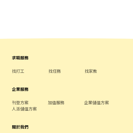
配飲料等。 ．於顧客用餐完畢後，負責收拾碗盤與清理環境。 ．並
負責結帳、收銀等工作。 餐飲內場： ．擔任廚師的助手，處理烹飪
前與烹飪中之準備工作與其他餐廳相關事務。 ．負責洗、剝、削、
切各種食材。 ．負責清理工作環境、設備和餐具。 ．準備不同餐點
所需要的食材。 ．協助測量食材的容量與重量。 ．負責擺盤、打包
外帶服務。
求職服務
找打工
找任務
找家教
企業服務
刊登方案
加值服務
企業儲值方案
人派儲值方案
關於我們