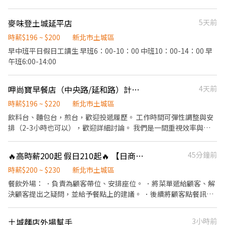
整理→庫存盤點 等 ⭕獎金福利 ▪生日禮券 ▪員工用餐優惠 ▪年度
健檢及津貼 ▪一年4次考核及調薪機會 ▪加班費5分鐘為單位計算
麥味登土城延平店
5天前
▪不定期活動競賽獎金、時數達成獎金 ▪六日出勤津貼：每週六日
每滿一小時時薪+15元 ▪介紹親朋好友入職，期滿可獲得
時薪$196 ~ $200
新北市土城區
3,000~10,000元獎金 ⭕企業魅力 ▪加班費為5分鐘為單位計算，重
早中班平日假日工讀生 早班6：00-10：00 中班10：00-14：00 早
視員工的辛勤付出。 ▪實力主義不論年資，且制度完善、升遷調薪
午班6:00-14:00
快速，適合具有企圖心的您。 ▪學習日系企業商業禮儀、餐飲相關
專業技能，並能接觸店舖經營管理。 ▪展店計畫涵蓋全台灣，目標
成為台灣第一迴轉壽司品牌。 ▪傾聽員工訴求，共同打造「以人為
呷尚寶早餐店（中央路/延和路）計時/兼職人員 工讀生 假日工讀 彈性排班
4天前
本」的舒適工作環境。
時薪$196 ~ $220
新北市土城區
飲料台、麵包台，煎台，歡迎投遞履歷。 工作時間可彈性調整與安
排（2-3小時也可以），歡迎詳細討論。 我們是一間重視效率與品
質的早餐店，流程清楚、同事好配合，不需要你一來就超強，我們
要的是：願意學、肯做、肯互相cover。店裡有固定流程、有人帶，
🔥高時薪200起 假日210起🔥 【日商 壽司郎】💰土城日月光店 -兼職☆ 歡迎二度就業、假日兼職、外籍學生、實習簽約、無經驗者，找的就是你
45分鐘前
新人不用硬撐。
時薪$200 ~ $230
新北市土城區
餐飲外場： ．負責為顧客帶位、安排座位。 ．將菜單遞給顧客、解
決顧客提出之疑問，並給予餐點上的建議。 ．後續將顧客點餐訊息
通知廚房做餐，或可進行簡易餐飲之料理，如：烤土司或調配飲料
等。 ．於顧客用餐完畢後，負責收拾碗盤與清理環境。 ．並負責結
土城麵店外場幫手
3小時前