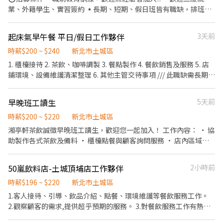
業、外籍學生、實習簽約 ▪長期、短期、假日班皆有職缺，排班彈
性、歡迎詢問 ▪排班時段： 9:00~18:00 12:00~22:30 18:00～
22:30(請於面試時與主管確認班表) ⭕獎金福利 ▪生日禮券 ▪不定
起床氣早午餐 平日/假日工作夥伴
3天前
期活動競賽獎金 ▪一年4次考核及調薪 ▪加班費5分鐘為單位計算
⭕工作內容 ▪內場 商品進貨、準備、整理→料理製作→提供餐點→
時薪$200 ~ $240
新北市土城區
餐具清洗→庫存盤點、出貨 等 ⭕企業魅力 ▪「以人為本」注重團
1. 櫃檯接待 2. 茶飲、咖啡調製 3. 餐點製作 4. 餐飲銷售及服務 5. 店
隊合作及交流，採納同仁的意見，提升參與感 ▪除學習到日本商業
鋪環境、設備維護清潔整理 6. 其他主管交待事項 /// 此職缺需長期，
禮儀、衛生知識及專業的烹飪技巧，還可接觸店鋪的經營管理，例
有經驗者佳 時薪$200起，依能力調整，彈性排班，詳情面談
如：成本控管及數據分析等專業知識 ▪升遷快速且制度完善，依努
早晚班工讀生
5天前
力及成果將有升遷加薪的機會 ▪享有完善的福利制度，加班費為5
分鐘為單位計算，重視員工的辛勤付出 ▪計畫拓展全台灣，讓更多
時薪$200 ~ $220
新北市土城區
人有機會品嚐美味平價壽司，致力成為頂尖品牌
湘亭軒茶飲誠徵早晚班工讀生，歡迎您一起加入！ 工作內容： • 協
助製作各式茶飲及備料 • 櫃檯點餐與顧客詢問服務 • 店內區域的
整理清潔 • 協助外送及出餐 • 雞蛋糕備料及製作 我們給你的： •
依照需求安排彈性班表 • 員工專屬飲品餐點福利 • 友善團隊互助
50嵐飲料店-土城頂埔店工作夥伴
2小時前
合作氛圍 • 員工年終尾牙聚餐 • 不定時零嘴點心投餵 • 享勞健保
沒有經驗也能獲得訓練與指導，快來嘗試看看！
時薪$196 ~ $220
新北市土城區
1.客人接待、引導、飲品介紹、點餐、環境維護等餐飲服務工作。
2.觀察顧客的需求,提供超乎預期的服務。 3.對餐飲服務工作有熱
忱，具備高度親和力 4.個性積極主動、有責任感、適應力強、抗壓