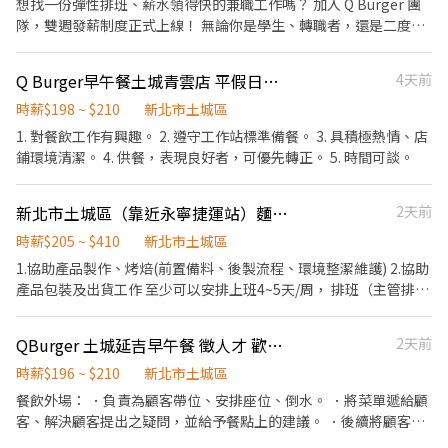
想找一份彈性排班、薪水領得快的兼職工作嗎？ 加入 Q Burger 團
班10:00-21:30(14:30-16:30為空班) 希望為長期工讀，寒/暑期工讀
隊，雙週發薪制度正式上線！ 無論你是學生、轉職者，還是二度就
不考慮！謝謝！
業者，這裡都有你的舞台，讓我們一起打造快樂又有成就感的工作
日常！ 【工作內容】 1、餐點製作、品質維持，依照流程完成出餐
Q Burger早午餐土城青雲店 平假日計時人員
4天前
與顧客服務。 2、門市環境清潔與維護，協助設備保養，並落實食
品安全作業。 【打工首選QBurger】 ✔雙週發薪制：每兩週就領
時薪$198 ~ $210
新北市土城區
薪，讓你財務更彈性 ✔彈性排班：可彈性安排班表 ✔工作地點近家
1. 對餐飲工作有興趣。 2. 遵守工作站標準備餐。 3. 具積極熱情、店
分發：全台破百門市，就近安排免煩惱 【我們正在找的你】 ✔ 工作
鋪環境清潔。 4. 供餐，表現良好者，可優先轉正。 5. 時間可談。
時間：依門市需求安排（排班時間可議） ✔每週可配合假日排班者
✔喜歡團隊合作，樂於與人互動，態度積極 ✔對餐飲有興趣，想累
新北市土城區（靠近永寧捷運站）麵包工廠短期打工 08/11~09/25
2天前
積工作與服務經驗者
時薪$205 ~ $410
新北市土城區
1.協助產品製作、烤焙(前置備料、後製流程、環境整潔維護) 2.協助
產品包裝及出貨工作 至少可以安排上班4~5天/周， 排班（主管排，
可跟主管溝通） 日班可以選： 08.00-17.00 08.30-17.30 09.00-
18.00 晚班時段： 18.00-22.00 18.00-24.00 *優先日班 日班薪水：
QBurger 土城延吉早午餐 徵人才 歡迎加入我們
2天前
210元/時 晚班薪水：205元/時
時薪$196 ~ $210
新北市土城區
餐飲外場： ．負責為顧客帶位、安排座位、倒水。 ．將菜單遞給顧
客、解決顧客提出之疑問，並給予餐點上的建議。 ．後續將顧客點
餐訊息通知廚房做餐，或可進行簡易餐飲之料理，如：烤土司或調