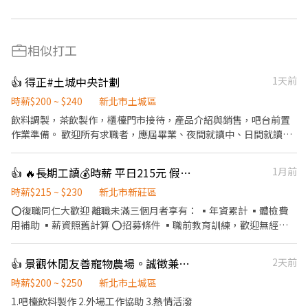
相似打工
👍 得正#土城中央計劃
1天前
時薪$200 ~ $240
新北市土城區
飲料調製，茶飲製作，櫃檯門市接待，產品介紹與銷售，吧台前置
作業準備。 歡迎所有求職者，應屆畢業、夜間就讀中、日間就讀
中。
👍 🔥長期工讀💰時薪 平日215元 假日230元【壽司郎💥新莊中平店】🎉學生打工
1月前
時薪$215 ~ $230
新北市新莊區
⭕復職同仁大歡迎 離職未滿三個月者享有： ▪年資累計 ▪體檢費
用補助 ▪薪資照舊計算 ⭕招募條件 ▪職前教育訓練，歡迎無經驗
者加入!! ▪歡迎二度就業、學生實習、長期打工、短期工讀（寒暑
假） ▪彈性排班：08:30~23:30（每日至少排班4小時，請於面試時
👍 景觀休閒友善寵物農場。誠徵兼職飲料吧檯
2天前
與主管確認班表） ⭕工作內容（在職教育訓練完善，無經驗者OK）
▪外場 帶客入座→用餐說明、顧客服務→桌面清潔→環境整理→收
時薪$200 ~ $250
新北市土城區
銀結帳 等 ▪內場 商品進貨→食材處理→餐點製作→餐具清洗→環境
1.吧檯飲料製作 2.外場工作協助 3.熱情活潑