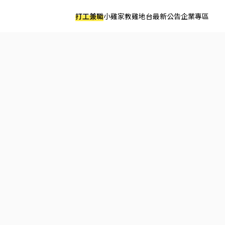
打工兼職
小雞家教
雞地台
最新公告
企業專區