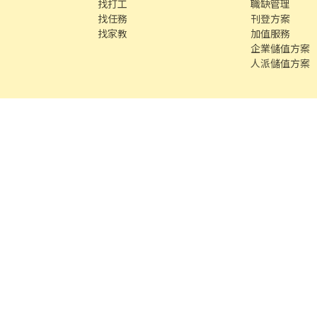
找打工
職缺管理
找任務
刊登方案
找家教
加值服務
企業儲值方案
人派儲值方案
客服專線 /
02-85127517
客服信箱 /
service@chickpt.com.tw
服務
務
找師傅
591 房屋交易
100 室內設計
8591 寶物交易
8891 汽車交易
8891 新車
8891 
段609巷12號10樓
許可證字號：2571
Copyright © 2026 by Addcn Technology 
數字科技股份有限公司
鄧白氏 ESG 永續標章