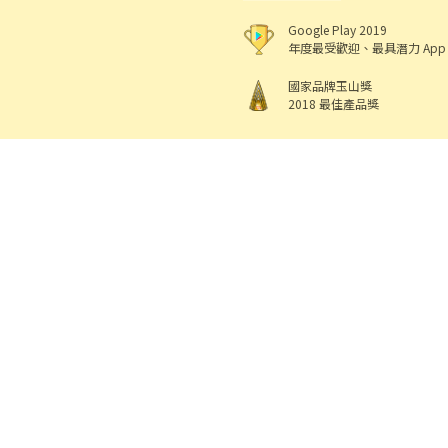
Google Play 2019
年度最受歡迎、最具潛力 App
國家品牌玉山獎
2018 最佳產品獎
518 熊班
出任
機構地址: 新北市三重區重新路5