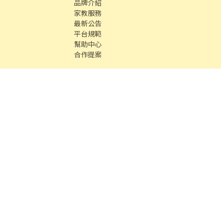
品牌介紹
家教服務
最新公告
平台規範
幫助中心
合作提案
時間 / 週一 至 週五 09：00 - 18：00
中古車
數字徵才
Co., Ltd. All Rights reserved.