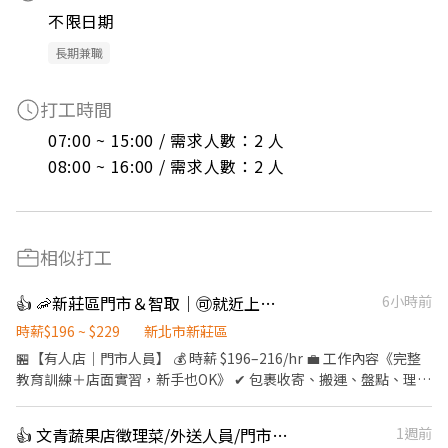
不限日期
長期兼職
打工時間
07:00 ~ 15:00 / 需求人數：2 人

08:00 ~ 16:00 / 需求人數：2 人
相似打工
👍 🦐新莊區門市＆智取｜🉑就近上班超方便｜🉑免到場面試
6小時前
時薪$196 ~ $229
新北市新莊區
🏪【有人店｜門市人員】 💰 時薪 $196–216/hr 💼 工作內容《完整
教育訓練＋店面實習，新手也OK》 ✔ 包裹收寄、搬運、盤點、理貨
✔ 門市收銀結帳、顧客接待、清潔環境維護 ✔ 可配合調店、支援者
佳 ⏰ 工作時間 固定早班｜10:30–17:30（ 平日4-6H/假日6-8H） 固
👍 文青蔬果店徵理菜/外送人員/門市人員
1週前
定晚班｜❶ 16:15–22:45 ❷ 18:45–22:45 （每週至少 2 天需 16:15