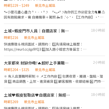
豐－智取店｜永豐街151號1樓 ⭐ 板橋漢生－智取店｜漢生西路165
07:30－12:30 08:00－13:00 08:30－13:30 📍智取店（晚班） 17:30
巷50號1樓 ⭐ 板橋仁化－智取店｜仁化街173號1樓 ⭐ 板橋莒光－智
－22:30 17:30－23:30 18:30－22:30 18:30－23:30 📍夜班 • 23:30
時薪$229 ~ $249
新北市土城區
取店｜莒光路133巷1號1樓 ⭐ 板橋樂群－智取店｜樂群路140號1樓
－03:30（2～4小時） 📍假日班 • 早班：07:00－12:00 • 晚班：
🐾小狸花盡心盡力 ^• ᵕ •^ ੭ ^⦁⩊⦁^ ੭為你的工作卯足全力🐈‍⬛ ⚠️
⭐ 板橋實踐－智取店｜實踐路93巷31號1樓 ⭐ 板橋信義－智取店｜
17:30－23:30（2～6小時） ※ 一般班別每日約2～6小時，依實際排
因有跑點需求，需 自備機車＋駕照 🛵📄 .˚⊹ ⁺‧【工作內容】‧⁺ ⊹˚.
信義路150巷10號1樓 ⭐ 板橋民權－智取店｜民權路257號1樓 ⭐ 板
班而定。 💰 薪資待遇 • 有人店：216元／時 • 智取店日班：229元
📦 包裹收寄、搬運、盤點、理貨、上架等 🧼 維持門市環境清潔與作
橋長江－智取店｜長江路二段159號1樓 🔹 林口區 🏪 林口文化店｜
／時 • 智取店晚班：249元／時（含晚班津貼） • 智取店夜班：
業區整潔 🏃‍♀️ 智取店為無人門市，每日跑點約 1～5 家 🔧 配合蝦皮店
土城⭐蝦皮門市人員｜自選店家｜無經驗可｜快速報到❤️
18小時前
文化二路二段153號1樓 🏪 林口忠孝店｜忠孝路480號1樓 ⭐ 林口晴
269元／時（含夜班津貼） 🎁 福利制度 ✅ 固定班別（免輪班） ✅ 完
到店調整工作內容 🤝 支援鄰近有人店的門市運作 .˚⊹ ⁺‧【上班時
空－智取店｜文化三路一段39巷110號1樓 ⭐ 林口仁愛－智取店｜仁
整教育訓練，免經驗可 ✅ 勞健保、勞退依法辦理 ✅ 冷氣工作環境 ✅
間】‧⁺ ⊹˚. ☀️ 早班：07:00～12:00、07:30～12:30、08:00～
時薪$216
新北市土城區
愛路二段628號1樓 🔹 金山區 ⭐ 金山中正－智取店｜中正路59號1樓
表現優良可轉正（依公司規定） ✅ 介紹親友最高享600元介紹獎金
13:00、08:30～13:30 🌙 晚班：17:30～22:30、17:30～23:30、
快速應徵＆視訊面試，請預約： 1️⃣先填寫線上履歷：
🔹 泰山區 🏪 泰山仁德店｜仁德路10號1樓 🏪 泰山工專店｜工專路
🚀 快速面試 週一至週五皆可安排線上說明與送審，在家即可完成初
18:30～22:30、18:30～23:30 🗓️ 假日早班：07:00～12:00 🗓️ 假日晚
https://reurl.cc/qp9YQ3 2️⃣加入趙小姐官方後留言：
52號1樓 ⭐ 泰山明志－智取店｜明志路二段291號1樓 ⭐ 泰山泰林－
步流程，最快隔天即可報到！ 📍工作地點 土城延吉 - 智取店 新北市
班：17:30～23:30 .˚⊹ ⁺‧【 休假制度】‧⁺ ⊹˚. 📌 採排休制（無固
https://lin.ee/Y0jPj9A3 （ID：@359keqlq） 留言>>>>姓名/電話
智取店｜泰林路二段217號1樓 🔹 淡水區 🏪 淡水民族店｜民族路33
土城區延吉街26號與28號1樓 土城明德店 新北市土城區明德路一段
定休） 🗓️ 周一至週日皆可排班 ⭕ 可周休六、日 .˚⊹ ⁺‧【薪資制
＋截圖職缺 ⸻⸻⸻⸻⸻⸻⸻⸻ ✅
巷16-7號1樓 🏪 淡水北新店｜北新路169巷5號 ⭐ 淡水海都－智取店
309號1樓 土城中正店 新北市土城區中正路67巷20號1樓 土城立仁
大家都來 就缺你嘞!🔥超好上手兼職爆款‼️高時薪💰可預支｜土城區
2小時前
度】‧⁺ ⊹˚. ☀️ 早班：229 /H 🌙 晚班：249 /H .˚⊹ ⁺‧【超級亮
工作內容： 1. 包裹收寄、搬運、盤點、理貨 2. 協助門市服務與收銀
｜新市三路二段361號1樓 ⭐ 淡水新市－智取店｜新市一路三段162
店 新北市土城區立仁街6號1樓 土城金安 - 智取店 新北市土城區金安
點】‧⁺ ⊹˚. ❤️ 合法合規：合法投保、合法給薪 🧡 推薦獎金：找朋
作業 3. 維持環境清潔 4. 配合調店及支援工作 5. 協助門市日常營運維
時薪$204 ~ $325
新北市土城區
號1樓 🔹 新店區 🏪 新店三民店｜三民路67號1樓 🏪 新店安康三店｜
街36號1樓 土城學府店 新北市土城區學府路一段91號1樓 土城裕生 -
友來上班也有錢拿 💛 線上訓練：上課也有薪水唷 💚 雙週排班：時
護 ✅工作時間： 早班：10:30-17:30 晚班：16:15-22:45、18:45-
✽ 有人店兼職時薪制 ✽ 📌工作內容 1️⃣ 包裹收寄、搬運、盤點、理
安康路三段175號1樓 🏪 新店安和店｜安和路二段163號1樓 🏪 新店
智取店 新北市土城區裕生路28號1樓 熱門門市缺額異動快速，額滿
間彈性超好配 💙 補貼照顧：交通工具油資修繕，我們挺你 💜 族群
22:45 假日班：10:30-22:45 *皆為彈性排班，視情況加班 ＊ 一週至
貨 2️⃣ 商品銷售、上架、進貨補貨 3️⃣ 顧客服務、收銀結帳 4️⃣ 門市環
北宜店｜北宜路二段69號1樓 🏪 新店中興二店｜中興路三段189號1
即停止招募，建議有興趣立即投遞。 🔆 快速報名方式 🔆 填寫履歷:
友善：身份不設限，歡迎各種背景的你！ .˚⊹ ⁺‧【 工作地點】‧⁺
少給班 4 天（假日需能配合）＊ ✅工作待遇：時薪216 ✅工作地
境整理與清潔維護 ✔ 可配合調店、支援佳 ✔ 提供完整教育訓練及店
樓 🏪 新店百忍店｜百忍街1-1號1樓 ⭐ 新店安祥－智取店｜安祥路
https://reurl.cc/qazWjN 加入官方帳號👉 https://lin.ee/kd7Hi9b
⊹˚. 📍一個店點代表一個區域，會跑附近多家門市 土城延吉 - 智取店
點：(可自選店點) 土城中正店 新北市土城區中正路67巷20號1樓 土
面實習 🕒工作時間 固定早／晚班（免輪班） 🔸早班 10:30-17:00
125號1樓 ⭐ 新店清潭－智取店｜北宜路二段201號1樓 ⭐ 新店七張
留下【全名＋電話＋應徵蝦皮門市（職缺截圖）】
新北市土城區延吉街26號與28號 土城金安 - 智取店 新北市土城區金
土城🧡蝦皮智取店🧡自選店家｜無經驗可｜快速報到
18小時前
城立仁店 新北市土城區立仁街6號1樓 土城明德店 新北市土城區明
11:00-17:30 （主要以6小時班別為主） 🔸晚班 16:15／18:45－
－智取店｜北新路二段20號1樓 ⭐ 新店安康－智取店｜安康路二段
安街36號 土城裕生 - 智取店 新北市土城區裕生路28號 ☝️ 點選【立
德路一段309號1樓 土城學府店 新北市土城區學府路一段91號1樓 😊
22:45 📍需配合週一至週日排班 📍一週至少可配合4天 📍兩週排班一
時薪$269
新北市土城區
161號1樓 🔹 新莊區 🏪 新莊五工店｜五工路92號1樓 🏪 新莊新泰店
即應徵】我會速度回覆你！ ✌️ 或加入 🅻🅸🅽🅴：
門市缺額變動很快很快，先搶先贏 ＊＊＊＊＊＊＊＊＊＊＊＊＊＊
次 📍無法只固定單一時段 💰薪資待遇 時薪 $196～236 （含區域津
｜新泰路8號1樓 🏪 新莊民安二店｜民安西路50號1樓 🏪 新莊建福店
快速應徵＆視訊面試，請預約： 1️⃣先填寫線上履歷：