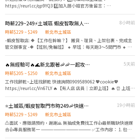
https://lin.ee/8rsUSDv 🤟 留言「姓名＋電話＋截圖職缺」就能聯
＊＊＊＊＊＊ ☑️至少配合四個月以上 ☑️ 需配合加班，搬運重物（約
貼／班別津貼／夜班津貼）
｜建福路59巷13號1樓 🏪 新莊雙鳳店｜雙鳳路34號1樓 🏪 新莊龍安
https://reurl.cc/qp9YQ3 2️⃣加入趙小姐官方後留言：
繫上～ 若想參考其他職缺，可以到我的Threads，看更多更多的職
15 公斤） 💡皆會提供完整教育訓練＋店面實習，新手也OK！💡
━━━━━━━━━━━━━━━━━━ ✽ 智取店兼職時薪制 ✽
店｜龍安路287號1樓 🏪 新莊中平店｜中平路184巷32號1樓 ⭐ 新莊
https://lin.ee/Y0jPj9A3 （ID：@359keqlq） 留言>>>>姓名/電話
缺喔♬ My Threads：tsaipei_ruby https://reurl.cc/7b2vad 別害
📌工作內容 1️⃣ 包裹收寄、搬運 2️⃣ 門市環境整理與清潔維護 3️⃣ 配合
潭底－智取店｜成功街1號1樓（HD hub） ⭐ 新莊安國－智取店｜
＋截圖職缺 ⸻⸻⸻⸻⸻⸻⸻⸻ ✅
羞❌別害怕❌找工作聯繫我⭕
時薪229~249⚡土城區 蝦皮智取無人店PT🎈無經驗OK/固定班別
8小時前
單日跑點支援鄰近門市 4️⃣ 主管交辦事項 ✔ 提供完整教育訓練及店
頭前路38號1樓 ⭐ 新莊體育－智取店｜公園路95號1樓 ⭐ 新莊中港二
工作內容： 1. 包裹收寄、搬運、盤點、理貨、上架等 2. 維持門市作
面實習 ✔ 需具備機車駕照與機車 🕒工作時間 🔸早班 07:00／08:30
－智取店｜中港一街126號1樓 ⭐ 新莊中正－智取店｜中正路881-16
業區環境、清潔維護作業 3. 智取店為無人商店，有單日跑點1-5間
時薪$229 ~ $249
新北市土城區
－12:30／13:30 🔸晚班 17:30／18:30－23:30 🔸全天班 08:30－
號1樓 ⭐ 新莊榮華－智取店｜榮華路一段58號1樓 ⭐ 新莊公園－智取
門市 4. 須配合蝦皮店到店工作內容調整 5. 須配合鄰近有人店門市支
-蝦皮智取店: 🔶【工作在幹嘛？】 搬貨、理貨、上架包裹、完成主
17:00 📍固定班別（免輪班） 📍一週至少可配合4天 📍假日需可配合
店｜公園路60號1樓 🔹 萬里區 ⭐ 萬里瑪鋉－智取店｜瑪鋉路41號
援 ✅工作時間： 早班：07:00~08:30起班-13:30 晚班：17:30~18:30
管交辦事宜 -🔶【班別/免輪班】 🔸 早班：每天跑3～5間門市 🔸 晚
排班 📍需能接受臨時性加班 💰薪資待遇 時薪 $209～259 （含區域
1、2樓 🔹 蘆洲區 🏪 蘆洲民族二店｜民族路151號1樓 🏪 蘆洲民族三
起班-23:30 夜班： 23:30–03:30 (彈性排班2-6小時視情況加班) ＊假
班：每天跑1～3間門市 - 🔶工作時間(通常上班時間2~4小時)： 🔸早
津貼／交通津貼／班別津貼／夜班津貼）
店｜民族路327巷24號1樓 ⭐ 蘆洲水湳－智取店｜水湳街31號1樓 ⭐
日早班07:00-12:00 / 假日晚班 17:30-23:30 ✅工作待遇： 日班時薪
班：08:00～13:00 🔸晚班：18:30～22:30 一周至少配合4天,六日需
━━━━━━━━━━━━━━━━━━ ✅ 無經驗可 ✅ 學生／二度
蘆洲長安二－智取店｜長安街44號1樓 ––––––––––––––––––––––
🔥無經驗可🔥🌊新北跟著🦐🦐一起攻進寬闊的天地
5天前
=$229 晚班另有獎金+20=時薪$249 夜班$269 ✅工作地點：(可自選
要能配合排班~~~ - 🔶【智取店所需條件】 • 有駕照、有機車，需
就業可 ✅ 長期兼職佳 ✅ 工作穩定、福利完善 📩 歡迎私訊了解工作
–––––––––––––––––––––––––––––––– 🔽🔽🔽如何應徵？🔽🔽🔽
店點) 土城延吉 - 智取店 新北市土城區延吉街26號與28號1樓 土城金
要支援鄰近智取店 • 可搬重10~15KG 物流箱 • 若沒有機車的話可
時薪$205 ~ $250
新北市土城區
地點與缺額！ ---------------------------------\ 土城延吉 - 智取店
➊填寫履歷：https://reurl.cc/ep0VEQ ➋加入留言：
安 - 智取店 新北市土城區金安街36號1樓 土城裕生 - 智取店 新北市
考慮蝦皮一般有人店應徵 - 🔶【時薪】:229~249 🔶【門店缺額】 新
工作找餅乾~上班找餅乾 快速詢問0909589062 💖cookie💖
新北市土城區延吉街26號與28號1樓 土城明德店 新北市土城區明德
https://lin.ee/P5tPoOQ 或加 @504xbfkt 💥截圖職缺文💥 私訊留
土城區裕生路28號1樓 夜班 土城裕生 - 智取店 新北市土城區裕生路
北市土城區延吉街26號與28號1樓 新北市土城區金安街36號1樓 新
https://reurl.cc/Vn67LY 🔥【有人店 店員｜立即上班】🔥 ⏰ 上班時
路一段309號1樓 土城中正店 新北市土城區中正路67巷20號1樓 土
下 ⌜姓名✚電話 指名威爾森 專員」
28號1樓 ☑️需有機車&駕照 ☑️至少配合四個月以上 💡皆會提供完整
北市土城區裕生路28號1樓 - 🔸【依法投保】❶勞保。❷團保。❸勞
段 早班 10:30–17:30 晚班 16:15–22:45 （平日 4–6 小時／假日 6–8
城立仁店 新北市土城區立仁街6號1樓 土城金安 - 智取店 新北市土城
教育訓練＋店面實習，新手也OK！💡 💡員工福利：享汽機車油資補
退。 🔸【其他福利】❶油資補貼。❷推薦獎金 - 👇👇快速應徵通道👇
小時） 📝 工作內容 ✔ 包裹收寄 ✔ 搬運、盤點、理貨 ✔ 可配合調店
區金安街36號1樓 土城學府店 新北市土城區學府路一段91號1樓 土
貼、修繕補貼、推薦獎金
⭐土城區/蝦皮智取門市時249🦐快速報到🌈
19小時前
👇 🔜請加入專員窗口 : https://lin.ee/sSSCigY 加入後留言:姓名/電
支援佳（兼職可不調店） 📅 排班 ✔ 含假日 ✔ 週排 3–5 天 💰 薪資 時
城裕生 - 智取店 新北市土城區裕生路28號1樓
話/找威利 安排面試 蝦皮(地區) ⛔無抽成無費用✊其他職缺也可詢問
薪 $196～230 ✨ 福利 ✔ 固定早／晚班（免輪班） ✔ 完整教育訓練
時薪$229 ~ $249
新北市土城區
👌安心就業免煩惱
⸻ 🔥【智取店 店員｜免顧客服務】🔥 ⏰ 上班時段 早班 07:00–
⚠️面試、應徵請預約，謝謝🙏 無抽成免費找工作👍最新職缺快速媒
13:30 晚班 17:30–23:30 18:30-23:30 夜班 23:30-03:30 （日排 2–5
合👍專員服務第一 ⸻⸻⸻⸻ ✅工作內容： 1. 包裹
小時） 📝 工作內容 ✔ 理貨 ✔ 清潔 ✔ 跑店支援（不需顧客服務） 🚗
收寄、搬運、盤點、理貨、上架等 2. 維持門市作業區環境、清潔維