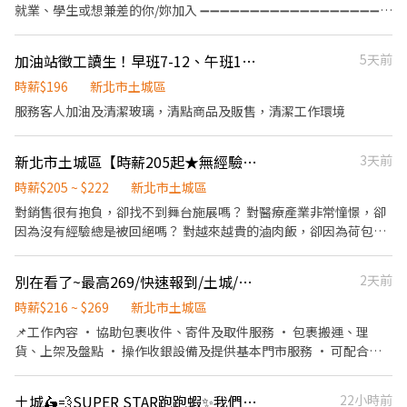
樓 ⭐ 中和力行－智取店｜連勝街19號1樓 ⭐ 中和民享－智取店｜民
就業、學生或想兼差的你/妳加入 ➖➖➖➖➖➖➖➖➖➖➖➖➖➖➖➖➖➖➖
三重、土城、中和、永和、汐止、板橋、淡水、新店、新莊、蘆洲
享街66號1樓 ⭐ 中和秀山－智取店｜自立路139巷2號1樓 ⭐ 中和安
⭐工作內容⭐ 1．顧客汽機車協助加油 2．銷售副產品(如油精或其他
━━━━━━━━━━━━ 📩 【火速卡位應徵流程】 ➊ 點擊填寫
平－智取店｜安平路17號1樓 ⭐ 中和連城－智取店｜連城路346之1
車用品-無業績壓力) 3．輪流支援汽車(洗車服務) ⭐工作時間⭐ 早
廠商制式履歷（1分鐘完成，快速安排送審）： 👉
加油站徵工讀生！早班7-12、午班12-17、假日12/17、大夜班、假日班
5天前
號1樓 ⭐ 中和成功－智取店｜成功路1巷8號1樓 ⭐ 中和景平三－智取
班：07:00~15:00 中 班：15:00~23:00 晚班工讀：(17或18時
https://reurl.cc/Wbek79 🔒 【隱私防線】個資僅供廠商審核，敏感
店｜景平路638號1樓 ⭐ 中和興南－智取店｜興南路一段179號1樓
段)~23：00 大夜班：23:00~07:00 ⭐工作薪資⭐ 時薪196$（夜班津
時薪$196
新北市土城區
欄位（身分證/詳細地址）錄取前皆可先不填！ ➋加入留言： 👉
🔹 五股區 🏪 五股西雲店｜西雲路70號1樓 ⭐ 五股工商－智取店｜工
貼+15） ⭐每月休假⭐ 月排休8天 ⭐滿半年評估工作績效及出勤轉正
服務客人加油及清潔玻璃，清點商品及販售，清潔工作環境
https://lin.ee/OBnhVN5 私訊留下 ⌜姓名+電話 +應徵蝦皮門市人
商路171號1樓 🔹 永和區 🏪 永和永平店｜仁愛路308號1、2樓 ⭐ 永
⭐ ---------------------------------------------可就近安排----------
員」💥
和永元－智取店｜永元路97號1樓 ⭐ 永和中山－智取店｜中山路一
-------------------------------- 工作地址： 新北市土城區中央路三
段102之1號1樓 ⭐ 永和中興－智取店｜中興街151號1樓 🔹 汐止區
新北市土城區【時薪205起★無經驗可★福利優】_門市兼職、實習
3天前
段83號 桃園市桃園區經國路879號 桃園市平鎮區金陵路五段230號
🏪 汐止大同店｜大同路二段667號1樓 🏪 汐止樟樹二店｜樟樹一路
桃園市八德區廣福路1355號 新北市三芝區北海路二段168號 新北市
時薪$205 ~ $222
新北市土城區
141巷3號1樓 🏪 汐止新昌店｜新昌路12號1樓 🏪 汐止明峰店｜明峰
三芝區北海路二段167號 桃園市平鎮區中興路平鎮段112號
對銷售很有抱負，卻找不到舞台施展嗎？ 對醫療產業非常憧憬，卻
街15號1樓 🏪 汐止青山店｜青山路29號 ⭐ 汐止秀峰－智取店｜秀峰
因為沒有經驗總是被回絕嗎？ 對越來越貴的滷肉飯，卻因為荷包縮
路74號1樓 ⭐ 汐止東城－智取店｜康寧街459巷17號1樓 ⭐ 汐止同興
水不敢加顆蛋嗎？ 想要一份既能幫助別人，又能學習超實用的健康
－智取店｜同興路278號1樓 🔹 板橋區 🏪 板橋僑中店｜僑中二街8巷
管理知識的工作嗎？ 我們在找你/妳！！ 起薪205，通過考核調薪
1號1樓 🏪 板橋三民二店｜三民路一段31巷84號1樓 🏪 板橋長安店
別在看了~最高269/快速報到/土城/打工/兼職
2天前
【210起】，每月額外另享月獎金！ ●高於連鎖界的時薪 ●促進成
｜長安街331巷61號1樓 🏪 板橋貴興店｜貴興路119巷3號1樓 🏪 板
長的教育訓練 ●舒適的就業環境 ●豐厚的各類獎金，兼職也享三節
時薪$216 ~ $269
新北市土城區
橋忠孝店｜忠孝路171號1樓 🏪 板橋民治店｜民治街88號1樓 🏪 板
●透明的升遷制度，轉正年資可累計 【工作內容】 （1）門市產品
橋裕民店｜裕民街116號1樓 🏪 板橋文聖店｜文聖街173號1樓 🏪 板
📌工作內容 • 協助包裹收件、寄件及取件服務 • 包裹搬運、理
銷售、顧客服務 （2）專業衛教諮詢、學習醫療相關知識 （3）醫療
橋大觀店｜大觀路二段173號1樓 ⭐ 板橋北門－智取店｜北門街55號
貨、上架及盤點 • 操作收銀設備及提供基本門市服務 • 可配合支
產品銷售及陳列 （4）每月排班需100小時以上、平假日皆需輪班 請
1樓 ⭐ 板橋光武－智取店｜光武街36巷2號1樓 ⭐ 板橋四維－智取店
援鄰近門市者佳（有人店固定門市） 🕒 上班時段 📍有人店 10:30－
立即按下【我要應徵】！！
｜四維路304號1樓 ⭐ 板橋滿平－智取店｜滿平街75號1樓 ⭐ 板橋永
17:30 16:15－22:45 18:15－22:45 📍智取店（早班） 07:00－12:00
土城🛵💨SUPER STAR跑跑蝦✨我們一起跑起來📦🅢Ⓗ🅞Ⓟ🅔Ⓔ智取人員
22小時前