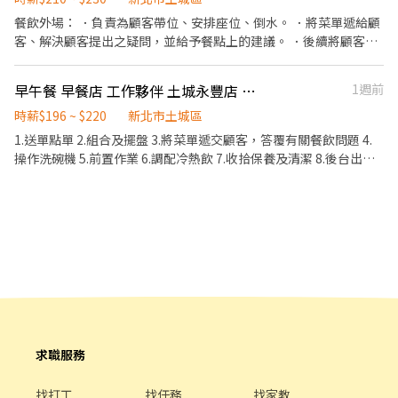
餐飲外場： ．負責為顧客帶位、安排座位、倒水。 ．將菜單遞給顧
客、解決顧客提出之疑問，並給予餐點上的建議。 ．後續將顧客點
餐訊息通知廚房做餐，或可進行簡易餐飲之料理，如：烤土司或調
配飲料等。 ．於顧客用餐完畢後，負責收拾碗盤與清理環境。 ．並
早午餐 早餐店 工作夥伴 土城永豐店 假日兼職工讀人員
1週前
負責結帳、收銀等工作。 餐飲內場： ．擔任廚師的助手，處理烹飪
前與烹飪中之準備工作與其他餐廳相關事務。 ．負責洗、剝、削、
時薪$196 ~ $220
新北市土城區
切各種食材。 ．負責清理工作環境、設備和餐具。 ．準備不同餐點
1.送單點單 2.組合及擺盤 3.將菜單遞交顧客，答覆有關餐飲問題 4.
所需要的食材。 ．協助測量食材的容量與重量。 ．負責擺盤、打包
操作洗碗機 5.前置作業 6.調配冷熱飲 7.收拾保養及清潔 8.後台出餐
外帶服務。
煮麵 9.協助炸鍋 可協助調店支援：學成店（2家店騎車5分鐘) 🔆196
～230元/時，時薪依能力調漲，可配合平假日排班者優🔆 《可獨立
站工作區、幫助其他夥伴、工作能力好、犯錯率低者，每月再另外
發放小獎金，金額不等》 工作區域有冷氣 ##早餐店節奏快，故需要
具備抗壓能力## 不定時舉辦員工聚餐！
求職服務
找打工
找任務
找家教