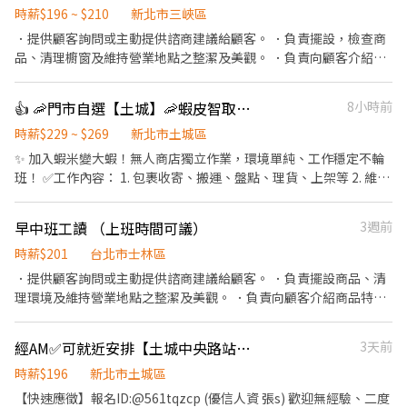
上班） 🗓 排班方式 ✔ 含假日｜週排 3–5 天 ––––––––––––––––––
時薪$196 ~ $210
新北市三峽區
⭐【智取店】 💰 時薪 $196–229/hr + 晚班獎金 $20 💼 工作內容（不
．提供顧客詢問或主動提供諮商建議給顧客。 ．負責擺設，檢查商
需服務客人） ✔ 包裹搬運、理貨（物流箱約 10–15kg） ✔ 作業區
品、清理櫥窗及維持營業地點之整潔及美觀。 ．負責向顧客介紹商
環境整理、清潔 ✔ 需自備機車，可配合單日跑點（距離 ＜10km）
品特徵、品質與價格及示範操作方法，以協助顧客選擇。 ．負責在
⏰ 工作時間 固定早班｜07:00–13:30（每日排 2–5H） 固定晚班｜
顧客成交後之包裝、收款、交付商品、開發票或收據。 ．負責在當
👍 🦐門市自選【土城】🦐蝦皮智取店 / 免經驗、快速報到 💰時薪 229-269
8小時前
17:30–23:30（每日排 2–5H） 固定夜班｜23:30–03:30 🗓 排班方式
天結束營業前，統計銷售情形、盤點貨品存量及撰寫當日業務報
✔ 含假日｜週排 3–5 天 –––––––––––––––––– 📍門市地點自選｜
表。 目前急需6:00-10:00整理蔬果人員 若有汽/機車駕照佳 需配合
時薪$229 ~ $269
新北市土城區
目前缺額如下 🔹 八里區 🏪 八里中山店｜中山路二段306號1樓 ⭐ 八
外送
✨ 加入蝦米變大蝦！無人商店獨立作業，環境單純、工作穩定不輪
里龍形－智取店｜龍形三街3號1樓 🔹 三重區 ⭐ 三重光復－智取店｜
班！ ✅工作內容： 1. 包裹收寄、搬運、盤點、理貨、上架等 2. 維持
光復路一段21號1樓 ⭐ 三重三民－智取店｜三民街77號1樓 ⭐ 三重慈
門市作業區環境、清潔維護作業 3. 智取店為無人商店，有單日跑點
愛－智取店｜慈愛街74號1樓 ⭐ 三重五華－智取店｜五華街62之1號
1-5間門市 4. 須配合蝦皮店到店工作內容調整 5. 須配合鄰近有人店
1樓 ⭐ 三重雙園－智取店｜雙園街124號1樓 ⭐ 三重正義－智取店｜
早中班工讀 （上班時間可議）
3週前
門市支援 🌙🌙夜班說明🌙🌙 工作型態：為每日跑點約3–10家門市，
正義北路335號1樓 🔹 三峽區 ⭐ 三峽國光－智取店｜國光街81巷3之
跑點距離約16km內 需可配合(早班/晚班)擇一於門市安排受訓 🔔需
時薪$201
台北市士林區
2號1樓 ⭐ 三峽大觀－智取店｜大觀路24號1樓 ⭐ 三峽民族－智取店
有機車&駕照🔔 ⸻ ✅工作時間： 🔹早班：07:00-12:00、07:30-
．提供顧客詢問或主動提供諮商建議給顧客。 ．負責擺設商品、清
｜民族街12號1樓 ⭐ 三峽永安－智取店｜永安街94號1樓 🔹 土城區
12:30、08:00-13:00、08:30-13:30 🔹晚班：17:30-22:30、17:30-
理環境及維持營業地點之整潔及美觀。 ．負責向顧客介紹商品特
🏪 土城明德店｜明德路一段309號1樓 🏪 土城中正店｜中正路67巷
23:30、18:30-22:30、18:30-23:30 (上班時數為2~6小時依實際情況
徵、品質與價格及示範操作方法，以協助顧客選擇。 ．負責在顧客
20號1樓 🏪 土城立仁店｜立仁街6號1樓 🏪 土城學府店｜學府路一段
而定) 🔹夜班 ：23:30–03:30 (上班時數為2~4小時依實際情況而定)
成交後之包裝、收款、交付商品、開發票或收據。
91號1樓 ⭐ 土城延吉－智取店｜延吉街26號與28號1樓 ⭐ 土城金安
經AM✅可就近安排【土城中央路站】【時薪196-201】徵加油員✅錄取率高✅
3天前
🔹假日早班：07:00-12:00 🔹假日晚班：17:30-23:30 (上班時數為
－智取店｜金安街36號1樓 ⭐ 土城裕生－智取店｜裕生路28號 🔹 中
2~6小時，一個月至少6天，依實際情況而定) ⸻ ✅工作待遇：
時薪$196
新北市土城區
和區 🏪 中和華福店｜華福街28號1樓 🏪 中和捷運店｜捷運路18號1
日班時薪=$229 晚班另有獎金+20=時薪$249 夜班另有獎金+40=時
樓 🏪 中和宜安店｜宜安路149號1樓 🏪 中和自立店｜自立路23號1
【快速應徵】報名ID:@561tqzcp (優信人資 張s) 歡迎無經驗、二度
薪$269 ━━━━━━━━━━━━━ 📍 【熱門開缺地點】新北市