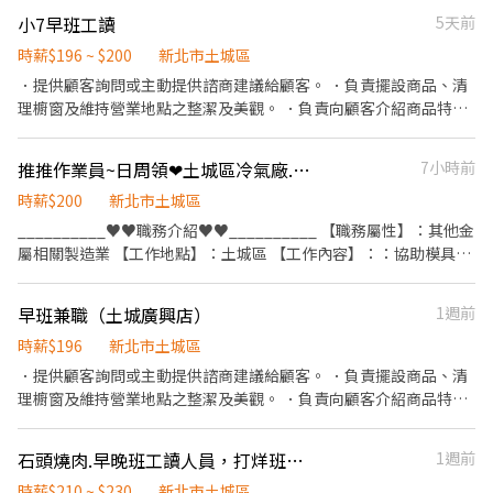
條件 ✔ 需機車＋駕照 ✔ 單日跑點距離 10 公里內 📅 排班 ✔ 含假日
護作業 3. 智取店為無人商店，有單日跑點1-5間門市 4. 須配合蝦皮
小7早班工讀
5天前
✔ 週排 3–5 天 💰 薪資 時薪 $198～238 ✨ 福利 ✔ 油資、維修補貼 ✔
店到店工作內容調整 5. 須配合鄰近有人店門市支援
固定早／晚班（免輪班） ✔ 完整教育訓練 上班地點：土城區/新店
⸻⸻⸻⸻ ✅工作時間： 🔹早班：07:00-12:00、
時薪$196 ~ $200
新北市土城區
區/三峽區 土城延吉 - 智取店 新北市土城區延吉街26號與28號1樓 土
07:30-12:30、08:00-13:00、08:30-13:30 🔹晚班：17:30-22:30、
．提供顧客詢問或主動提供諮商建議給顧客。 ．負責擺設商品、清
城金安 - 智取店 新北市土城區金安街36號1樓 土城裕生 - 智取店 新
17:30-23:30、18:30-22:30、18:30-23:30 (上班時數為2~6小時依實
理櫥窗及維持營業地點之整潔及美觀。 ．負責向顧客介紹商品特
北市土城區裕生路28號1樓 土城明德店 新北市土城區明德路一段
際情況而定) ⸻⸻⸻⸻ ✅工作待遇： 日班時薪
徵、品質與價格及示範操作方法，以協助顧客選擇。 ．負責在顧客
309號1樓 土城中正店 新北市土城區中正路67巷20號1樓 土城立仁
=$229 晚班另有獎金+20=時薪$249 ⸻⸻⸻⸻ ✅工
成交後之包裝、收款、交付商品、開發票或收據。 ．負責在當天結
店 新北市土城區立仁街6號1樓 土城學府店 新北市土城區學府路一
推推作業員~日周領❤土城區冷氣廠.操機員.每月30K以上★周休二日.鈔幸福
7小時前
作地點：(可自選店點) 土城延吉 - 智取店 新北市土城區延吉街26號
束營業前，統計銷售情形、盤點貨品存量及撰寫當日業務報表。
段91號1樓 🔆快速報名方式🔆 幫我填寫廠商制式履
與28號1樓 土城金安 - 智取店 新北市土城區金安街36號1樓 土城裕
時薪$200
新北市土城區
歷:https://reurl.cc/nxz8Wd 再加入官方帳號👉
生 - 智取店 新北市土城區裕生路28號1樓 土城學成 - 智取店 新北市
__________♥♥職務介紹♥♥__________ 【職務屬性】：其他金
https://reurl.cc/Vn67LY 留下全名+電話+職缺截圖 餅乾馬上回覆泥
土城區學成路99巷11號1樓 😊門市缺額變動很快很快，先搶先贏❗❗
屬相關製造業 【工作地點】：土城區 【工作內容】：：協助模具
💖 留下全名+電話+職缺截圖 餅乾馬上回覆泥💖
⸻⸻⸻⸻ 💡員工福利： 享汽機車油資補貼、修繕
上、下模作業 【休假制度】：週休二日 【工作時間】：：08:00-
補貼 推薦獎金 彈性排班 ⸻【應徵方式】⸻ 1️⃣點擊加入：
17:10 【用餐時間】：12：00-12：50 【間休時間】：分三段間
https://lin.ee/VvpVQJp（ID：@600movsk） 2️⃣加入後"務必"留
早班兼職（土城廣興店）
1週前
休，各10分鐘 【薪資計算】：時薪200元，每月15日領薪
言：姓名/電話/專員找戴小姐/應徵蝦皮(截圖職缺)
╔══════════════╗ ✨【一起加入我們吧】✨ ✔️享
時薪$196
新北市土城區
日週領服務 ✔️有提供蒸飯箱、微波爐等電器用品 ✔️汽、機車可以停
．提供顧客詢問或主動提供諮商建議給顧客。 ．負責擺設商品、清
在廠區門口 ✔️冷氣廠房 ╚══════════════╝ 免費諮
理櫥窗及維持營業地點之整潔及美觀。 ．負責向顧客介紹商品特
詢更多職缺♥️ 找工作安心又快速♥️
徵、品質與價格及示範操作方法，以協助顧客選擇。 ．負責在顧客
成交後之包裝、收款、交付商品、開發票或收據。 ．負責在當天結
石頭燒肉.早晚班工讀人員，打烊班人員
1週前
束營業前，統計銷售情形、盤點貨品存量及撰寫當日業務報表。
時薪$210 ~ $230
新北市土城區