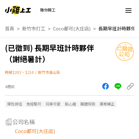
隨你開工
首頁
新竹市打工
Coco都可(大庄店)
長期早班計時夥伴
（謝絕暑計）
時薪$203 ~ $210
/
新竹市香山區
4週前
彈性排班
免經驗可
同事可愛
點心櫃
團體保險
畢業轉正
公司名稱
Coco都可(大庄店)