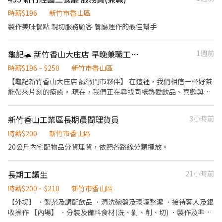
開發票或收據。 ．負責在當天結束營業前，統計銷售情形、盤點貨
品存量及撰寫當日業務報表。
時薪$196
新竹市香山區
製作美味餐點 親切服務顧客 餐廳運作的最佳幫手
龜記🐢 新竹香山大庒店 早晚兼職工讀生
1週前
時薪$196 ~ $250
新竹市香山區
【龜記新竹香山大庒店 誠徵門市夥伴】 在這裡，我們相信一杯好茶
能帶來片刻的療癒。 現在，我們正在尋找同樣熱愛飲品、喜歡與人
互動的你， 一起把這份質感與溫度，傳遞給每一位顧客。 📍 工作地
點｜龜記香山大庒店 🕒 工作時間｜彈性排班 💰 薪資待遇｜面議
新竹香山工業區長期晨間理貨員
3小時前
（享員工飲品福利） 📌 工作內容｜門市服務、飲品製作、環境維
護、外送煮茶 ✨ 我們希望你： － 喜歡團隊合作，做事細心負責 －
時薪$200
新竹市香山區
對飲品製作充滿好奇心 － 想在質感品牌中成長與學習 加入我們，
20公斤內宅配物品分貨理貨，依照各路線分類擺放。
不只是一份工作，而是一段用茶香串起的旅程。
長期工讀生
21小時前
時薪$200 ~ $210
新竹市香山區
【外場】 ．製茶及調配飲品 ．清洗碗盤及環境整潔 ．接待客人及銀
收操作 【內場】 ．分裝及備料食材(洗、剝、削、切) ．製作及準備