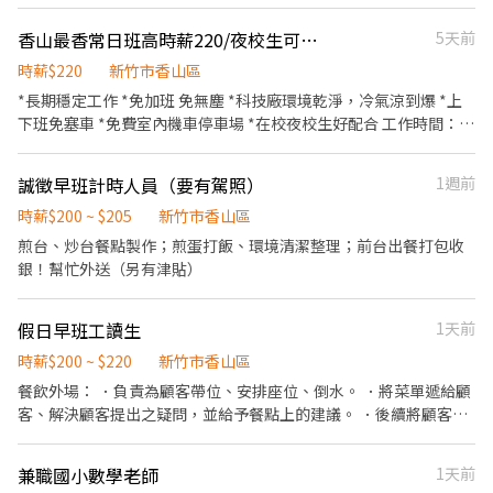
餐點 ．清洗器具及工作環境 <到職前請先準備健檢報告>
香山最香常日班高時薪220/夜校生可/週休二日
5天前
時薪$220
新竹市香山區
*長期穩定工作 *免加班 免無塵 *科技廠環境乾淨，冷氣涼到爆 *上
下班免塞車 *免費室內機車停車場 *在校夜校生好配合 工作時間：9-
18點 工作內容：組裝半導體設備機台 休假制度：周休二日 有興趣
請洽0975766006
誠徵早班計時人員（要有駕照）
1週前
時薪$200 ~ $205
新竹市香山區
煎台、炒台餐點製作；煎蛋打飯、環境清潔整理；前台出餐打包收
銀！幫忙外送（另有津貼）
假日早班工讀生
1天前
時薪$200 ~ $220
新竹市香山區
餐飲外場： ．負責為顧客帶位、安排座位、倒水。 ．將菜單遞給顧
客、解決顧客提出之疑問，並給予餐點上的建議。 ．後續將顧客點
餐訊息通知廚房做餐，或可進行簡易餐飲之料理，如：烤土司或調
配飲料等。 ．於顧客用餐完畢後，負責收拾碗盤與清理環境。 ．並
兼職國小數學老師
1天前
負責結帳、收銀等工作。 餐飲內場： ．擔任廚師的助手，處理烹飪