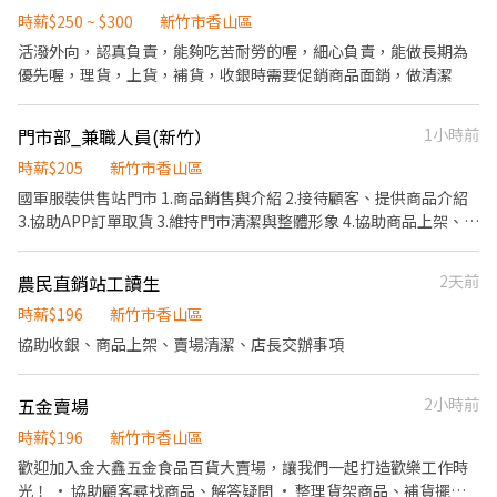
年舉辦晉升考試，通過即調薪。
時薪$250 ~ $300
新竹市香山區
活潑外向，認真負責，能夠吃苦耐勞的喔，細心負責，能做長期為
優先喔，理貨，上貨，補貨，收銀時需要促銷商品面銷，做清潔
門市部_兼職人員(新竹）
1小時前
時薪$205
新竹市香山區
國軍服裝供售站門市 1.商品銷售與介紹 2.接待顧客、提供商品介紹
3.協助APP訂單取貨 3.維持門市清潔與整體形象 4.協助商品上架、盤
點、整理及補貨 5.協助客製量身 (若有興趣長期正式人員請訊息謝
謝。）
農民直銷站工讀生
2天前
時薪$196
新竹市香山區
協助收銀、商品上架、賣場清潔、店長交辦事項
五金賣場
2小時前
時薪$196
新竹市香山區
歡迎加入金大鑫五金食品百貨大賣場，讓我們一起打造歡樂工作時
光！ • 協助顧客尋找商品、解答疑問 • 整理貨架商品、補貨擺放