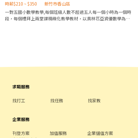
前與烹飪中之準備工作與其他餐廳相關事務。 ．負責洗、剝、削、
時薪$210 ~ $350
新竹市香山區
切各種食材。 ．負責清理工作環境、設備和餐具。 ．準備不同餐點
一對五國小數學教學,每個班級人數不超過五人每一個小時為一個時
所需要的食材。 ．協助測量食材的容量與重量。 ．負責擺盤、打包
段，每個禮拜上兩堂課精緻化教學教材，以奧林匹亞資優數學為
外帶服務。
主，搭配國小校內版本共同教學
求職服務
找打工
找任務
找家教
企業服務
刊登方案
加值服務
企業儲值方案