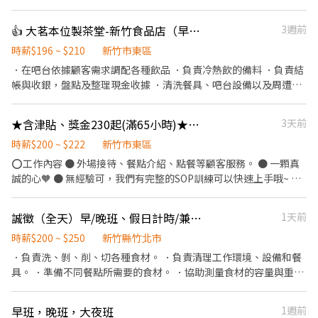
徵、品質與價格及示範操作方法，以協助顧客選擇。 ．負責在顧客
成交後之包裝、收款、交付商品、開發票或收據。 ．負責在當天結
👍 大茗本位製茶堂-新竹食品店（早班長期工讀）
3週前
束營業前，統計銷售情形、盤點貨品存量及撰寫當日業務報表。
時薪$196 ~ $210
新竹市東區
．在吧台依據顧客需求調配各種飲品 ．負責冷熱飲的備料 ．負責結
帳與收銀，盤點及整理現金收據 ．清洗餐具、吧台設備以及周遭工
作環境 ．飲品販售說明
★含津貼、獎金230起(滿65小時)★點點心巨城新竹-長期早、晚班外場PT
3天前
時薪$200 ~ $222
新竹市東區
⭕工作內容 ● 外場接待、餐點介紹、點餐等顧客服務。 ● 一顆真
誠的心🧡 ● 無經驗可，我們有完整的SOP訓練可以快速上手哦~ ●
另有計時幹部職缺，歡迎詢問。 ⭕上班時間 ● 早班:11:00-17:00。
● 晚班:平日18:00-22:00+假日11:00-22:30(安排6-8小時上班)。 (一
誠徵（全天）早/晚班、假日計時/兼職人員
1天前
週排三~四天上班) (假日需要上班唷) ⭕薪資 ● 本薪200元起~222
元。 ● 只要有上班出勤(不限時數)， 每小時另核發15元獎金， 時薪
時薪$200 ~ $250
新竹縣竹北市
+獎金為200+15至222+15元。 ● 若當月工時滿65小時以上， 每小
．負責洗、剝、削、切各種食材。 ．負責清理工作環境、設備和餐
時另核發15元津貼， 時薪+津貼為200+15至222+15元。 ✅也就是
具。 ．準備不同餐點所需要的食材。 ．協助測量食材的容量與重
當月出勤滿65小時以上， 時薪+獎金+津貼為200+30至222+30元。
量。 ．負責擺盤、打包外帶服務。
⭕獎金福利 ● 員工用餐8折。 ● 推薦新人獎金。 ● 春節出勤獎
早班，晚班，大夜班
1週前
金。 ● 支援其他門市獎金。 ● 生日禮金、其他專案獎金。 ● 每半