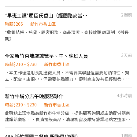
• 結帳與收銀工作 • 維持賣場整潔及環境 沒經驗沒關係，我們會
細心教學，歡迎你的加入！
*早班工讀*屈臣氏香山（經國路麥當勞旁）
2週前
時薪$206
新竹市香山區
*收銀結帳、補貨、顧客服務、商品清潔、查核效期 輪班制 《徵長
期》
全家新竹東埔店誠徵早、午、晚班人員
3天前
時薪$210 ~ $230
新竹市香山區
·本工作僅適用長期應徵人員、不需要高學歷但需要耐煩特性、獨
立、配合。店很小，但需要花點體力。 便利商店沒有很輕鬆😎，請
審慎提出履歷，節省大家時間及成本。🙏 .本工作在新竹香山國小旁
邊，覺得太遠請務提交履歷。節省雙方時間及成本。🙏 .會走來走
新竹牛埔分店午晚服務夥伴
4小時前
去，搬來搬去，喜歡吹冷氣一直站在櫃檯，或一直滑手機的，請審
慎提出履歷。🙏 ．負責擺設商品、清理櫥窗及維持營業地點之整潔
時薪$210 ~ $230
新竹市香山區
及美觀。 ．負責向顧客介紹商品特徵、品質與價格及示範操作方
此職缺上班地點為新竹市牛埔分店 ．提供顧客詢問或主動提供諮商
法，以協助顧客選擇。 ．負責在顧客成交後之包裝、收款、交付商
建議給顧客。 ．負責擺設商品、清理櫥窗及維持營業地點之整潔及
品、開發票或收據。 ．負責在當天結束營業前，統計銷售情形、盤
美觀。 ．負責向顧客介紹商品特徵、品質與價格及示範操作方法，
點貨品存量及撰寫當日業務報表。
以協助顧客選擇。 ．負責在顧客成交後之包裝、收款、交付商品、
495 新竹經國二餐廳 服務員(兼職)
1週前