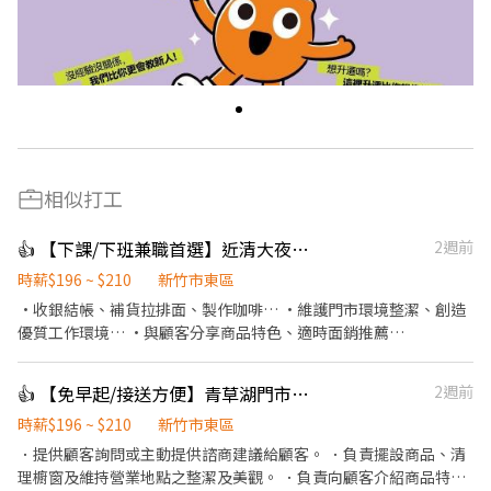
相似打工
👍 【下課/下班兼職首選】近清大夜市7-11孟竹門市 晚班動茲動夥伴⁠
2週前
時薪$196 ~ $210
新竹市東區
·收銀結帳、補貨拉排面、製作咖啡… ·維護門市環境整潔、創造
優質工作環境… ·與顧客分享商品特色、適時面銷推薦…
👍 【免早起/接送方便】青草湖門市10-18點舒適中班夥伴！(近青草湖國小)⁠
2週前
時薪$196 ~ $210
新竹市東區
．提供顧客詢問或主動提供諮商建議給顧客。 ．負責擺設商品、清
理櫥窗及維持營業地點之整潔及美觀。 ．負責向顧客介紹商品特