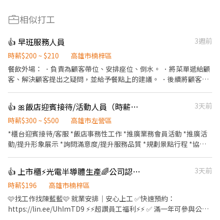
相似打工
👍 早班服務人員
3週前
時薪$200 ~ $210
高雄市楠梓區
餐飲外場： ．負責為顧客帶位、安排座位、倒水。 ．將菜單遞給顧
客、解決顧客提出之疑問，並給予餐點上的建議。 ．後續將顧客點
餐訊息通知廚房做餐，或可進行簡易餐飲之料理，如：烤土司或調
配飲料等。 ．於顧客用餐完畢後，負責收拾碗盤與清理環境。 ．並
👍 🎀飯店迎賓接待/活動人員（時薪300-500含獎金)另徵飯店優質清潔房務
3天前
負責結帳、收銀等工作。 餐飲內場： ．擔任廚師的助手，處理烹飪
前與烹飪中之準備工作與其他餐廳相關事務。 ．負責洗、剝、削、
時薪$300 ~ $500
高雄市左營區
切各種食材。 ．負責清理工作環境、設備和餐具。 ．準備不同餐點
*櫃台迎賓接待/客服 *飯店事務性工作 *推廣業務會員活動 *推廣活
所需要的食材。 ．協助測量食材的容量與重量。 ．負責擺盤、打包
動/提升形象展示 *詢問滿意度/提升服務品質 *規劃景點行程 *協助
外帶服務。
客人寄存行李
👍 上市櫃⚡光電半導體生產🌈公司認股/三節/績效/年終獎金
3天前
時薪$196
高雄市楠梓區
🩷找工作找陳藍藍🩷 就業安排｜安心上工 ✅快速預約：
https://lin.ee/UhImTD9 ⚡⚡超讚員工福利⚡⚡ ✅ 滿一年可參與公司
認股 ✅ 各式獎金： • 年終獎金 • 生育獎勵金6萬 • 育兒津貼