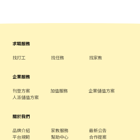
平台顧客點餐服務 4.顧客關係經營 5.維持門市整潔 🔺福利 💰每學會
一個崗位，並通過考核即可獲得獎金2000元，共8項崗位，獎金拿
不完 💰颱風天出勤津貼：滿8H給予500元，滿4H給予200元 💰旅遊
津貼：你出遊公司付，每年2500元 💰進修課程：考取證照，每年
2000元 💰團體運動：揪團運動增進心肺，每人1000元（不限制運動
類別） 💰公司活動：爭鮮DNA集點活動，打指定分數，可獲得5000
元票卷 💰節慶聚餐：增加員工情感，每次節慶都可聚會，每人200
求職服務
元 ●優異表現獎不完 國內外旅遊獎勵*、通過檢定調薪、每年優
良、資深員工頒發純金金幣並公開表揚。 ●職涯發展免煩惱 年展店
找打工
找任務
找家教
30家升遷快、海外派駐工作機會。 ●休閒工作都並重 休閒活動補助
及獎勵金(公司自辦三鐵、長泳、路跑等)、旅遊補助、電影欣賞券
*。 ●節慶與你同歡樂 生日8折券*、三節禮金*、婚喪喜慶補貼*、
企業服務
尾牙餐會及禮品。 ●員工就是一家人 門市免費供餐、消費9折優
惠、特約商店折扣*、天災出勤交通補助、急難救助金*。 ●獎勵好
刊登方案
加值服務
企業儲值方案
學的夥伴 進修補助、在學員工獎學金。 ●保險保障通通有 勞、健
人派儲值方案
保、團保及每月提撥勞工退休新制6%。 ●健康全為你把關 駐點醫
生健康諮詢、員工免費健檢。
關於我們
品牌介紹
家教服務
最新公告
平台規範
幫助中心
合作提案