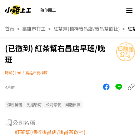
隨你開工
首頁
高雄市打工
紅茶幫(楠梓後昌店/後昌茶飲社)
紅茶
紅茶幫右昌店早班/晚
班
時薪$196
/
高雄市楠梓區
4月前
彈性排班
免經驗可
公司聚餐
團體保險
公司名稱
紅茶幫(楠梓後昌店/後昌茶飲社)