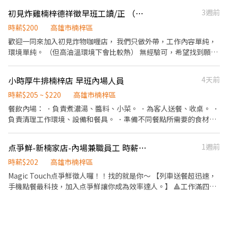
無顧慮的 炒菜： 依每日開出菜色 備菜 洗菜 切菜 依照比例炒菜 煮
初見炸雞楠梓德祥徵早班工讀/正 （職）需輪早晚班
3週前
飯： 洗米、泡米、煮米、洗餐盤、補餐具 打菜： 依公司規定菜量分
配、以及顧客需求客製換菜 打飯： 使用自動打飯機、客制半飯、多
時薪$200
高雄市楠梓區
飯、不飯 打包： 包裝各項便當、清點出餐 以上包含各站點下班前整
歡迎一同來加入初見炸物咖喱店， 我們只做外帶，工作內容單純，
理環境
環境單純。 （但高油溫環境下會比較熱） 無經驗可，希望找到願意
學習、動作俐落的初見夥伴 正 （職）排班制需輪早晚班，月休8天
早班時段：9:30-17:30/晚班時段：14:30-22:30 早班PT上班一週3-
小時厚牛排楠梓店 早班內場人員
4天前
4天，排班制，9:30-16:00 早班工讀工作內容： 1. 顧客服務與櫃檯
作業 • 接待顧客、提供菜單並簡單介紹餐點 • 回答顧客問題、協
時薪$205 ~ $220
高雄市楠梓區
助點餐結帳與收銀 • 外帶訂單確認與交付 2. 餐點製作與出餐 • 協
餐飲內場： ．負責煮濃湯、醬料、小菜。 ．為客人送餐、收桌。 ．
助簡易餐點夾取與製作外帶包裝（夾取炸物、炸物撒料、咖喱裝盒
負責清理工作環境、設備和餐具。 ．準備不同餐點所需要的食材。
與提供飲料醬料等） • 確保出餐品質與速度 3. 食材準備 • 食材基
．協助測量食材的容量與重量。 ．負責內用、外帶打包服務。
本備料（洗/剝/削/切等） • 協助食材秤重與簡單準備 《需醃肉搬
点爭鮮-新楠家店-內場兼職員工 時薪202
1週前
肉，會有點重量》 4. 環境整理 • 收拾桌面與保持店內整潔 • 清洗
餐具與工作器具 • 維持工作區域衛生
時薪$202
高雄市楠梓區
Magic Touch点爭鮮徵人囉！！找的就是你～ 【列車送餐超迅速，
手機點餐最科技，加入点爭鮮讓你成為效率達人。】 🔺工作滿四小
時以上免費供餐 🔺工作內容 1.接待、引導顧客入座、協助手機點
餐、介紹菜單、點餐收銀、桌邊服務、收盤清理 2.全方位工作技能-
外場服務、內場餐點製作、出餐管理、確認出菜品質 3.外帶、外送