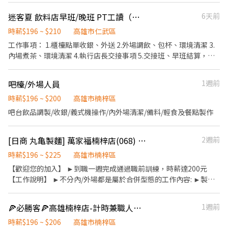
$5000/月 • 旅遊津貼$12,000 • 各類補助金 • 年度體檢 ✅ 各式禮
迷客夏 飲料店早班/晚班 PT工讀（彈性排班）
6天前
金（點數） 1. 5/1勞動節 1000點 2. 生日2000點 3. 端午節2000點 4.
中秋節2000點 5. 春節開工紅包3000點 ✅ 每年額外7天帶薪假
時薪$196 ~ $210
高雄市仁武區
╭───⚡工作地點⚡───╮ 高雄市楠梓區內環北路
工作事項： 1.櫃檯點單收銀、外送 2.外場調飲、包杯、環境清潔 3.
╰─────────────╯ ⚡工作內容 產品測試、組裝、包
內場煮茶、環境清潔 4.執行店長交接事項 5.交接班、早班結算，晚
裝、機台操作 🕒 工作時間+薪資： 【週休二日】 ➊ 常日班：08:00-
班結算 早班上班時段： 09:00-17:00 10:00-16:00 11:00-17:00 晚班
17:00 薪資：$30500 配合加班約$38,000✅另加績效獎金$0-$6,000
上班時段： 16:00-22:00 17:00-22:00 （以上時數非固定可以依照課
吧檯/外場人員
1週前
➋ 常夜班：20:00-05:00 薪資：$38500 配合加班約$48,000 ✅另加
表彈性調整） ！！！非誠勿試！！！ 🔅員工福利： 1.國定假日薪資
績效獎金$0-$6,000 【做二休二】 ➊ 日班：08 00-20:00 薪資：
double 2. 投保勞保、健保 3.不定期員工聚餐 4.員工折扣 5. 上班期間
時薪$196 ~ $200
高雄市楠梓區
$32,000 配合加班約$43,000 ✅另加績效獎金$0-$6,000 ➋ 夜班：
單茶皆可無限暢飲 （代訓期間，115年基本工資196/小時） 升遷管
吧台飲品調製/收銀/義式機操作/內外場清潔/備料/輕食及餐點製作
20:00-08:00 薪資：$38,900 配合加班約$52,000 ✅另加績效獎金
道透明化，畢業可轉正 歡迎 充滿熱情、活力、負責任的你，加入我
$0-$6,000 💫💫💫員工福利💫💫💫 ✅ 休假制度：做二休二 ✅ 保險與
們
保障： 勞健保、勞退提撥、團體保險 ✅ 滿一年可參與公司認股 ✅
[日商 丸亀製麵] 萬家福楠梓店(068) -長期兼職夥伴/工讀生/彈性排班
2週前
各式獎金： • 年終獎金 • 三節禮金 • 生日福利 • 生育獎勵金6萬
時薪$196 ~ $225
高雄市楠梓區
• 育兒津貼$5000/月 • 旅遊津貼$12,000 • 各類補助金 • 年度體
【歡迎您的加入】 ►到職一週完成通過職前訓練，時薪達200元
檢 ✅ 付費停車位 ✅ 餐費補貼$80元/天 ✅ 每年7天帶薪假
【工作說明】 ►不分內/外場都是屬於合併型態的工作內容: ►製
╭────⚡應徵方式⚡────╮ 聯絡 陳小姐✨ 預約面試： 應徵
麵、煮麵、製作高湯、洗切食材備料、炸天婦羅、包飯糰、收銀結
預約請點選加入➡️ https://lin.ee/UhImTD9 • 📞 電話： 0911-
帳、洗碗、收拾餐具、環境清潔..等 【工作時間】 ►彈性排班
563-123 • 📲 𝐋𝐈𝐍𝐄： 搜尋帳號 @252fmefb
🍕必勝客🍕高雄楠梓店-計時兼職人員-★彈性周排班★-"$196起-另享外送獎金
1週前
08:30-23:00（面試時請於主管確認排班時間） 【薪資福利】 1. 提
供員工餐 2. 國定假日雙倍薪 3. 提供優秀同仁績效獎金 4. 久任獎金 5.
時薪$196 ~ $206
高雄市楠梓區