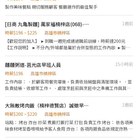
不能做得長久，除了薪水，更重要的是每天一起工作的那群人 【職
製作美味餐點 親切服務顧客 餐廳運作的最佳幫手
缺】 早班計時工讀 【上班時段】 可依課表彈性調整 想賺多賺少由
你自己決定🫵🏻 【工作內容】 ・顧客服務與收銀 ・飲品調製與備料
[日商 丸亀製麵] 萬家福楠梓店(068)-長期兼職夥伴/工讀生/彈性排班
1週前
・維持店內環境整潔 ・協助外送訂單配送 不用擔心沒有經驗，只要
願意學，我們都會一步一步帶著你學習 【💰】 時薪196 考核通過 依
時薪$196 ~ $225
高雄市楠梓區
能力往上調整👆🏻 【休假】 週休六日、彈性排休 【福利】 ・店內飲
【歡迎您的加入】 ►到職一週完成通過職前訓練，時薪達200元
品喝到飽 ・生日假🎂🎉 ・三節禮金🧧（滿半年） ・員購價 ・勞健
【工作說明】 ►不分內/外場都是屬於合併型態的工作內容: ►製
保及團保 ・不定期聚餐 ・良好升遷制度與專業訓練 【限制】 ⚠️需
麵、煮麵、製作高湯、洗切食材備料、炸天婦羅、包飯糰、收銀結
具備機車駕照 🈚️駕照別再來問了～
帳、洗碗、收拾餐具、環境清潔..等 【工作時間】 ►彈性排班
麵麵粥道-莒光店早班人員
15小時前
08:30-23:00（面試時請於主管確認排班時間） 【薪資福利】 1. 提
供員工餐 2. 國定假日雙倍薪 3. 提供優秀同仁績效獎金 4. 久任獎金 5.
時薪$196
高雄市楠梓區
生日禮卷 6. 滿年資享特休假 7.福委會福利補助 ★★多項福利歡迎您
工作內容： ．於顧客用餐完畢後，負責收拾碗盤與清理環境。 ．並
加入我們★★ 「歡迎喜歡日式餐飲的夥伴加入我們的團隊」
負責結帳、收銀等工作。 ．處理烹飪前與烹飪中之準備工作與其他
餐廳相關事務。 ．負責清理工作環境、設備和餐具。 ．準備不同餐
點所需要的食材。 ．負責擺盤、打包外帶服務。 ．外送服務
大無敵烤肉飯（楠梓德賢店）誠徵早晚班人員
1週前
時薪$200 ~ $220
高雄市楠梓區
站點： 烤台 炸台 炒菜 煮飯打飯打菜 打包 負責工作 烤台： 依各項美
味食材烤至香噴噴給予客人食用 炸台： 各項肉類食品依規定炸熟 勿
過熟或沒熟情形保持食材先進先出原則、讓客戶吃到美食都是新鮮