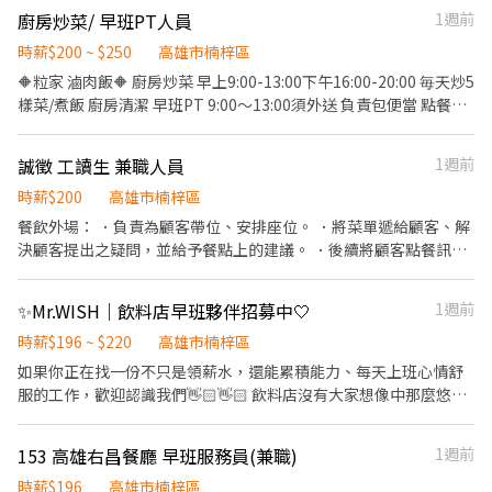
量與重量 ·負責擺盤打包外帶服務
廚房炒菜/ 早班PT人員
1週前
時薪$200 ~ $250
高雄市楠梓區
🔶粒家 滷肉飯🔶 廚房炒菜 早上9:00-13:00下午16:00-20:00 毎天炒5
樣菜/煮飯 廚房清潔 早班PT 9:00～13:00須外送 負責包便當 點餐及
介紹餐點 負責內外場相關工作，例：為客人點餐、餐點烹調擺盤、
送餐、備料、環境及餐盤清潔等。 工作時薪：200-250 歡迎二度就
誠徵 工讀生 兼職人員
1週前
業 工讀 公司福利： 🔹享有員工餐 團保 可私訊或電話詢問 張小姐
0901234812 地址：高雄市楠梓區德賢路592巷12號
時薪$200
高雄市楠梓區
餐飲外場： ．負責為顧客帶位、安排座位。 ．將菜單遞給顧客、解
決顧客提出之疑問，並給予餐點上的建議。 ．後續將顧客點餐訊息
通知廚房做餐，或可進行簡易餐飲之料理。 ．於顧客用餐完畢後，
負責收拾碗盤與清理環境。 ．並負責結帳、收銀等工作。 餐飲內
✨Mr.WISH｜飲料店早班夥伴招募中🤍
1週前
場： ．擔任廚師的助手，處理烹飪前與烹飪中之準備工作與其他餐
廳相關事務。 ．負責洗、剝、削、切各種食材。 ．負責清理工作環
時薪$196 ~ $220
高雄市楠梓區
境、設備和餐具。 ．準備不同餐點所需要的食材。 ．協助測量食材
如果你正在找一份不只是領薪水，還能累積能力、每天上班心情舒
的容量與重量。 ．負責擺盤、打包外帶服務。
服的工作，歡迎認識我們👋🏻👋🏻 飲料店沒有大家想像中那麼悠
閒。 忙起來真的會很忙，尖峰時段可能一路忙到沒時間看手機，下
班也可能累到只想回家休息。 但我們希望，再忙都不用一個人扛。
153 高雄右昌餐廳 早班服務員(兼職)
1週前
遇到事情大家會互相幫忙💪🏻遇到問題一起解決，不會讓新人自己
手忙腳亂，也不用擔心同事之間勾心鬥角。 我們相信，一份工作能
時薪$196
高雄市楠梓區