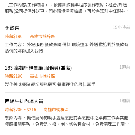
生日禮卷 6. 滿年資享特休假 7.福委會福利補助 ★★多項福利歡迎您
〔工作內容/工作時段﹞ 。依據訓練標準程序製作餐點；櫃台/外送
加入我們★★ 「歡迎喜歡日式餐飲的夥伴加入我們的團隊」
服務(公司提供外送車、門市環境清潔維護 。可於各班別中任選4-6
小時彈性排班 ﹝薪資福利﹞ ★ 基本時薪：$196 "起" ★ 津貼福利 ◆
外送津貼$10元/14元/趟 ◆ 考核：每通過一站別考核即可為自己加
粥歡喜
15小時前
薪($2/時 ◆ 值班津貼：每小時40元(晉升幹部後 ◆ 健檢：任職滿一
年起，公司提供年度健檢照顧你的健康 ◆ 保險：除勞、健、勞退
時薪$196
高雄市楠梓區
外，公司更為你投保團保維護你的安全 ◆ 員工用餐折扣：每月任職
工作內容： 外場服務 餐飲烹調 備料 環境整潔 外送 歡迎對於餐飲有
滿50小時，即享有乙次員工折扣優惠85折簡訊，除了自用也能分享
熱情的妳你加入我們
給親友共享唷 ◆ 生日/節慶禮卷： 你生日我慶祝，生日當月我們提
供你品牌禮卷 讓生日更有溫度 你過節我共歡，重要節慶我們提供你
183 高雄楠梓餐廳 服務員(兼職)
1週前
福利禮券 好好與家人歡慶 你旅遊我贊助，每年職福會提供你旅遊津
貼 好好享受幸福人生 ◎ 詳細工作時間於面試時告知
時薪$196
高雄市楠梓區
製作美味餐點 親切服務顧客 餐廳運作的最佳幫手
西堤牛排內場人員
1週前
時薪$206 ~ $216
高雄市楠梓區
餐飲內場 ·擔任廚師的助手處理烹飪前與烹飪中之準備工作與其他
餐廳相關事務 ·負責洗、撥、削、切各種食材 ·負責清理工作環
境、設備與餐具 ·準備不同餐點所需要的食材 ·協助測量食材的容