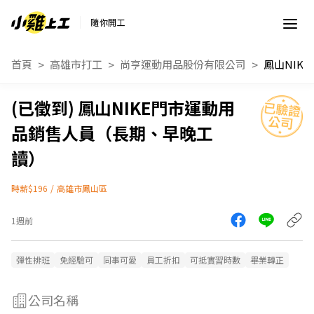
隨你開工
首頁
高雄市打工
尚亨運動用品股份有限公司
鳳山NIKE門市運動用
品銷售人員（長期、早晚工
讀）
時薪$196
/
高雄市鳳山區
1週前
彈性排班
免經驗可
同事可愛
員工折扣
可抵實習時數
畢業轉正
公司名稱