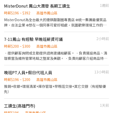
【面試流程】 填寫表單後採電話面試 －> 書面審核 －> 確定錄取，
於10km 4. 每周排班3~4天，可彈性排班，可指定上班時間(假日需
MisterDonut 鳳山大潤發 長期工讀生
1週前
於實體門市訓練 - ✨ 趕快直接投遞履歷【立即應徵 】，名額有限！
可彈性配合 工作時間，看這裡⬇️看這裡⬇️ 早班時間：0700-
＃投遞請快，面試請別放鳥⌚＃別讓滿心期待的我們默默在電腦另
1200/0730-1230/0800-1300/0830-1330 彈性7:00-8:30間可到班
時薪$196 ~ $392
高雄市鳳山區
一端傷心流淚喔！💔
2-5小時，一樣會依門市貨量及人力評估來安排時數，因此沒有保證
MisterDonut為全台最大的連鎖甜甜圈專賣店 ֍統一集團最優質品
時數唷 晚班時間 : (17:30~18:30)~(22:30~23:30) 薪資待遇： 時薪
牌、合法企業 ֍想在一個同事可愛好相處，氛圍歡樂環境工作的你
196，加每小時交通津貼8元 晚班有再加給額外津貼20元 鳳山五甲
֍歡迎一起成為我們的【圈內人】 【工作說明】 ֍基礎作業：閉店
三 - 智取店-高雄市鳳山區五甲三路103巷6號1樓 鳳山五甲二 - 智取
作業、收銀、包裝、商品介紹、飲品製作、櫃外招呼顧客、門市清
7-11鳳山 有經驗 早晚班薪資可議
2小時前
店-高雄市鳳山區五甲一路532號1樓 鳳山仁愛 - 智取店-高雄市鳳山
潔。 ֍採週排班需配合假日輪班、上班時間可依課表與店長討論 ֍
區仁愛路63號1樓 鳳山八德 - 智取店-高雄市鳳山區八德路246之2號
每週排休2天，滿半年另有特休假。 【服儀規定】 ֍不能攜帶任何
時薪$200 ~ $300
高雄市鳳山區
1樓 鳳山文龍 - 智取店-高雄市鳳山區文龍東路269號1樓
飾品（包括手錶） ֍頭髮長度及肩需綁包頭、顏色不能過淺 ֍指甲
．提供顧客詢問或主動提供諮商建議給顧客。 ．負責擺設商品、清
需剪短，不能做任何指甲彩繪 ֍手部刺青需用膚色膠帶蓋住 【福利
理櫥窗及維持營業地點之整潔及美觀。 ．負責向顧客介紹商品特
制度】 ֍每年免費健康檢查、免費員工團體保險 ֍春節、五一、端
徵、品質與價格及示範操作方法，以協助顧客選擇。 ．負責在顧客
午、中秋 四好禮。 ֍生日我最大：生日禮金。
成交後之包裝、收款、交付商品、開發票或收據。 ．負責在當天結
晚班PT人員+假日代班人員
13小時前
束營業前，統計銷售情形、盤點貨品存量及撰寫當日業務報表。
時薪$196 ~ $200
高雄市鳳山區
推銷+收銀+環境清潔+庫存管理+早晚班交接+其它交辦（有經驗優
先）
工讀生(高雄門市)
1天前
時薪$196
高雄市鳳山區