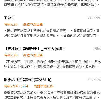
貨等 ❷維持門市作業區環境、清潔維護作業 ❸需配合單日跑點 (智
取店需自備交通工具支援10公里內門市) 【提供完整教育訓練及店面
實習】 ⋆᷆♡⃘̎ ⋆⌁⌁⌁❤⌁⌁⌁⋆᷆♡⃘̎ ⋆⌁⌁⌁❤⌁⌁⌁⋆᷆♡⃘̎ ⋆⌁⌁⌁❤⌁⌁⌁⋆᷆♡⃘̎ ⋆⌁⌁⌁❤
工讀生
23小時前
⌁⌁⌁⋆᷆♡⃘̎ ⭐️早班：07:00-12:00（可調整上班時間7:00-8:30間到班，
預計排班3-5小時） ⭐️晚班：17:30-22:30 ⭐️夜班：23:30-03:30 🧡一
時薪$196
高雄市鳳山區
週排班約3～4天 🧡六日至少配合一天排班 ⋆᷆♡⃘̎ ⋆⌁⌁⌁❤⌁⌁⌁⋆᷆♡⃘̎
．提供顧客詢問或主動提供諮商建議給顧客。 ．負責擺設商品、清
⋆⌁⌁⌁❤⌁⌁⌁⋆᷆♡⃘̎ ⋆⌁⌁⌁❤⌁⌁⌁⋆᷆♡⃘̎ ⋆⌁⌁⌁❤⌁⌁⌁⋆᷆♡⃘̎ 目前職缺 : 早班兼
理櫥窗及維持營業地點之整潔及美觀。 ．負責向顧客介紹商品特
職、晚班兼職
徵、品質與價格，以協助顧客選擇。 ．收銀還要補貨跟上貨 ．負責
在當天結束營業前，撰寫當日業務報表
【高雄鳳山直營門市】_台哥大長期時薪人員📲
1週前
時薪$196
高雄市鳳山區
【工作內容】 1.盤點手機/配件/整理內外場環境 2.前台迎賓，引導客
戶 3.簡易手機操作 4.收取繳費業務 - 我們要找的就是你，如果你…
✔ 愛玩手機、對新事物充滿好奇 ✔ 細心、負責、反應快又有耐心 ✔
能配合排班，長期相處不分手 - 門市地址：830高雄市鳳山區中山路
蝦皮店到店智取店(高雄鳳山)
18小時前
148號之1-3 上班時段：12:00~21:30 (休息時間1.5小時) 休假制度：
排休 (遇內政部所定應放假之紀念日、節日、勞動節及其他由中央主
時薪$204 ~ $224
高雄市鳳山區
管機關指定應放假之日，均休假) 時薪：196元/時 - 特別條件 📍 報
※※歡迎無經驗者加入※※ ○會提供完整教育訓練及店面實習● 智
到的第一週有門市訓練＋評核 📍 需有體檢報告 📍一週能配合4-5天
取店工作內容： 1.負責包裹搬運、理貨等 2.維持門市作業區環境、
排班(含假日) 📍 不可同時有其他正/兼職 📍 長期工讀才是本命 -
清潔維護作業 3.需可配合單日跑點支援3~5家店／4小時跑點距離小