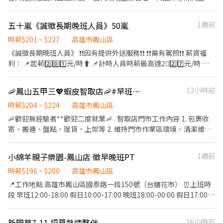
•基礎櫃台服務 •活動協助、拍攝動態、維持場內歡樂氣氛 •主管
交辦事項 需配合假日輪休，無法配合請勿投履歷 《能力需求》 •真
五十嵐《誠徵長期晚班人員》50嵐
1週前
誠、積極、樂觀敬業，良好服務態度 •手腳快、理解力好、品行端
正、要有禮貌！！ ・需搬運商品到機台上，有些商品比較重請納入
時薪$201 ~ $227
高雄市鳳山區
考量 •認真負責 謹慎細心！ 請填寫完整履歷表 需配合分店輪調與
《誠徵長期晚班人員》 ❗️❗️因有提供外送服務❗️❗️ ❗️❗️需有駕照❗️❗️ 薪資福
臨時支援安排 紅字無法配合勿投履歷
利： 📌起薪2️⃣0️⃣1️⃣元/時⬆️ 📌計時人員時薪最高達2⃣️2️⃣7️⃣元/時 📌
休假制度：8⃣️天+國定年假+特休+🎂生日假 💕公司福利： 享勞健
保、團保、各項獎金（生日禮金、業績獎金、聚餐獎金、績效獎
🦐鳳山五甲三💖蝦皮智取店🦐#早班時薪 #晚班時薪 #完整教育訓練
12小時前
金...）各項津貼（外送、點單、叫貨、包茶葉、幹部津貼...）、春
酒、員工旅遊 升遷制度 【工作時間】 排班制（排班彈性）學業生活
時薪$204 ~ $224
高雄市鳳山區
都能兼顧 配合學生課表、社團活動、有另一份工作 排班彈性 -如果
🦐歡迎無經驗者**歡迎二度就業🦐 . 智取店門市工作內容 1. 包裹收
對於排班有其他需求考量，歡迎提出詢問！ 基本時數4～8小時上班
寄、搬運、盤點、理貨、上架等 2. 維持門市作業區環境、清潔維護
時間 有無經驗、另外兼職、在校生都歡迎👏 【加分條件】 寒暑假、
作業 3. 智取店為無人商店，有跑點需求(少數區域除外) (早班/全班)
假日可配合排班 願意認真、努力學習、責任感 工作內容： 1.點單收
兼職人員每日工作門店會分在3-6間門市排班 (晚班)兼職人員每日工
小綿羊親子樂園-鳳山店 徵早晚班PT
1週前
銀 包裝飲品 2.各類飲品泡製及廚房烹調 3.電話接聽☎️ 4.門市外送
作門店會分在1-3間門市排班 (多數區域為2間以內) 4. 須配合蝦皮店
（公司提供外送車🛵🛵）
到店工作內容調整 5. 偶爾須配合鄰近有人店門市支援 . 班別 🟢早班
時薪$196 ~ $200
高雄市鳳山區
時間：07:00-12:00 🔺早班彈性7:00-8:30間可到班🔺 🟢晚班時間：
📍工作地點 高雄市鳳山區國泰路一段150號（台糖花市） ⏰上班時
17:30-22:30 ▶早/晚班下班時間也麻煩彈性延後，時間都有可能會
段 早班12:00-18:00 假日10:00-17:00 晚班18:00-00:00 假日17:00-
因貨物量多與少做調整 . 薪資待遇 ▶早班時薪 $204/H (內含津貼) ▶
00:00 📌工作內容 * 娃娃機商品補貨 * 商品擺設與整理 * 機台清潔與
晚班時薪 $224/H (內含晚班額外津貼，視情況延長) ▶️夜班時薪
日常保養 * 店內環境打掃與維護 * 協助商品盤點 * 回報機台異常狀
新開幕7-11 招募熱情夥伴
16小時前