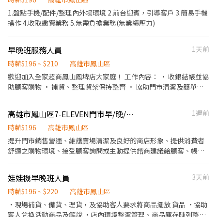
1.盤點手機/配件/整理內外場環境 2.前台迎賓，引導客戶 3.簡易手機
操作 4.收取繳費業務 5.無需負擔業務(無業績壓力)
早晚班服務人員
1天前
時薪$196 ~ $210
高雄市鳳山區
歡迎加入全家超商鳳山鳳埤店大家庭！ 工作內容： • 收銀結帳並協
助顧客購物 • 補貨、整理貨架保持整齊 • 協助門市清潔及簡單打
掃 • 準備與擺放即食餐點 我們給你的： • 彈性排班，輕鬆安排時
段 • 友善溫暖的團隊環境 不論你有沒有經驗，我們都歡迎你來嘗
高雄市鳳山區7-ELEVEN門市早/晚/夜班服務人員
1週前
試，一起學習成長！
時薪$196
高雄市鳳山區
提升門市銷售營運、維護賣場清潔及良好的商店形象、提供消費者
舒適之購物環境、接受顧客詢問或主動提供諮商建議給顧客、帳務
報表製作與管理
娃娃機早晚班人員
3天前
時薪$196 ~ $220
高雄市鳳山區
•現場補貨、備貨、理貨，及協助客人要求將商品擺放 貨品 •協助
客人兌換活動商品及解說 •店內環境整潔管理、商品庫存陳列整理