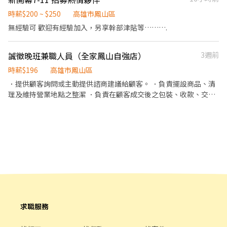
$244/H ▶發薪日為隔月15號 ▶只能薪轉本人帳戶，無法領現 ▶提
況 * 完成主管交辦事項 ✅應徵條件 * 具責任感、細心認真 * 做事積
供完整線上或實體教育訓練及實體店面實習考核，皆有計薪 . 休假制
極、不偷懶 * 能獨立完成工作 * 愛乾淨、有整理習慣 * 有服務熱
時薪$200 ~ $250
高雄市鳳山區
度 排休制 (依照門市與個人可配合時段) . 以下需跑的店點 主要門市
忱，願意學習 * 有相關經驗者佳，無經驗也歡迎 🌟我們希望你 * 準
無經驗可 歡迎有經驗加入，另享幹部津貼等……….
🔽 鳳山五甲三 - 智取店 高雄市鳳山區五甲三路103巷6號1樓 跑點門
時上下班 * 能配合排班（依實際需求） * 能長期配合者優先錄取 有
市🔽 鳳山五甲 - 智取店 高雄市鳳山區五甲二路560號1樓 鳳山瑞春 -
興趣加入我們，歡迎私訊了解工作內容及薪資福利，我們期待你的
智取店 高雄市鳳山區瑞春街52號1樓 鳳山鎮南 - 智取店 高雄市鳳山
誠徵晚班兼職人員（全家鳳山自強店）
3週前
加入！
區鎮南街29號1樓 鳳山鳳南 - 智取店 高雄市鳳山區鳳南一路62號1樓
時薪$196
高雄市鳳山區
鳳山五福 - 智取店 高雄市鳳山區五福二路79號1樓 鳳山南成 - 智取
．提供顧客詢問或主動提供諮商建議給顧客。 ．負責擺設商品、清
店 高雄市鳳山區鎮南街143號1樓 鳳山三誠 - 智取店 高雄市鳳山區
理及維持營業地點之整潔 ．負責在顧客成交後之包裝、收款、交付
三誠路180號1樓 鳳山南江 - 智取店 高雄市鳳山區南江街160號1樓
商品、開發票或收據。 ·主要以六日晚班為主
求職服務