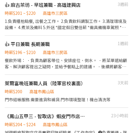
👍 麻古茶坊 - 早班兼職 - 高雄建興店
3週前
時薪$201 ~ $220
高雄市三民區
1.負責櫃枱點餐, 出餐之工作。 2.負責飲料調製工作。 3.清理環境及
設備。 4.煮茶及備料 5.外送 *國定假日雙倍薪 *需具備機車駕照 *平
均每日排班6- 8小時 *排班制:09:00-17:00 *月休:8-10天
👍 平日兼職 長期兼職
1週前
時薪$196 ~ $210
高雄市三民區
餐飲外場： ．負責為顧客帶位、安排座位、倒水。 ．將菜單遞給顧
客、解決顧客提出之疑問，並給予餐點上的建議。 ．後續將顧客點
餐訊息通知廚房做餐，或可進行簡易餐飲之料理，如：烤土司或調
配飲料等。 ．於顧客用餐完畢後，負責收拾碗盤與清理環境。 ．並
萊爾富晚班兼職人員（陸軍官校裏面）
3天前
負責結帳、收銀等工作。 餐飲內場： ．擔任廚師的助手，處理烹飪
前與烹飪中之準備工作與其他餐廳相關事務。 ．負責洗、剝、削、
時薪$200
高雄市鳳山區
切各種食材。 ．負責清理工作環境、設備和餐具。 ．準備不同餐點
門市結帳服務.需要進貨和補貨.門市環境整理！機台清洗等
所需要的食材。 ．協助測量食材的容量與重量。 ．負責擺盤、打包
外帶服務。
《鳳山五甲三 - 智取店》蝦皮門市店員🧡 #有薪教育訓練 #跨店支援 #高時薪
23小時前
時薪$204 ~ $224
高雄市鳳山區
誠徵蝦皮智取店店員🧡歡迎無經驗者 《工作內容》 ❶負責搬運、理