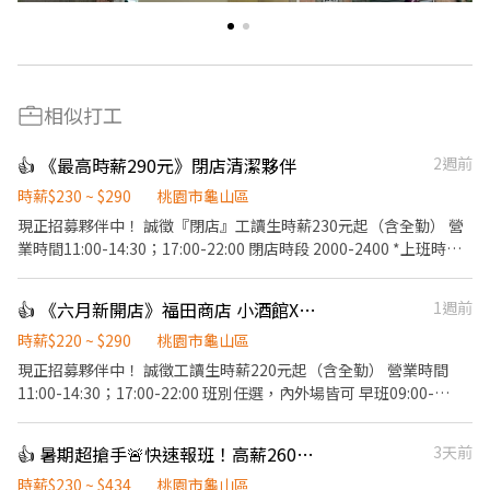
相似打工
👍 《最高時薪290元》閉店清潔夥伴
2週前
時薪$230 ~ $290
桃園市龜山區
現正招募夥伴中！ 誠徵『閉店』工讀生時薪230元起（含全勤） 營
業時間11:00-14:30；17:00-22:00 閉店時段 2000-2400 *上班時間
會依實際營運需求調整* 【福田商店 核心價值】 秉持著「福是人
情，笑是招牌，酒是陪伴」的精神，成為最有人情味的居酒屋。
👍 《六月新開店》福田商店 小酒館X食堂 計時夥伴
1週前
【基本保障與其他福利】 ①勞保、健保、勞退提撥6%、僱主意外
責任險 ②正式夥伴年終獎金與三節獎金、禮品 ③正式薪夥伴年假10
時薪$220 ~ $290
桃園市龜山區
天起 （優於勞基法，依當年度在職比例發放) ④完整的教育訓練 ⑤
現正招募夥伴中！ 誠徵工讀生時薪220元起（含全勤） 營業時間
每日員工供膳 ⑥不定期店鋪聚會、聚餐 【工作內容】環境整理/其
11:00-14:30；17:00-22:00 班別任選，內外場皆可 早班09:00-
他主管交辦事項
16:00（2名） 晚班17:00-23:30（3名） *上班時間會依實際營運需
求調整* 【福田商店 核心價值】 秉持著「福是人情，笑是招牌，酒
👍 暑期超搶手🚨快速報班！高薪260🔥日領現賺💸多時段任選！
3天前
是陪伴」的精神，成為最有人情味的居酒屋。 【基本保障與其他福
利】 ①勞保、健保、勞退提撥6%、僱主意外責任險 ②正式夥伴年
時薪$230 ~ $434
桃園市龜山區