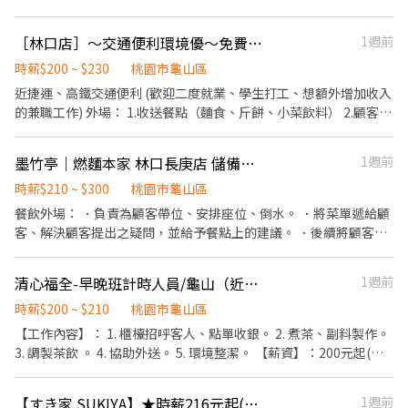
外帶服務外，並讓顧客能夠以實惠的價格品嚐到優質的精品咖啡。
整潔 • 與團隊合作，完成每日營運 • 一起思考與優化流程，讓工
隨著口碑相傳也累績許多顧客的支持與信賴。至今，為擴大營業，
作更順、大家更開心！ ⸻ ♦️如應徵早班兼職，請確認週一至週
［林口店］～交通便利環境優～免費員工餐～餐飲內外場人員5名
1週前
已搬遷至林口長庚B1美食街。我們正在找尋工作夥伴，歡迎對咖
日早上10：30-15：00，可以正常配合排班，一週需要配合排班4-5
啡、餐飲有興趣的您加入我們的行列。
日，謝謝！
時薪$200 ~ $230
桃園市龜山區
近捷運、高鐵交通便利 (歡迎二度就業、學生打工、想額外增加收入
的兼職工作) 外場： 1.收送餐點（麵食、斤餅、小菜飲料） 2.顧客點
餐後確認 3.顧客用餐期間的各項服務 4.收場時的清潔工作 內場： 1.
餐點製作（內場人員） 2.料理前的各項準備工作 3.環境清潔 4.收場
墨竹亭｜燃麵本家 林口長庚店 儲備幹部/長期工讀生
1週前
時的清潔維護 外場人員起薪200元起/1小時 內場人員起薪210元起/1
小時 滿3個月即可考核調薪 彈性排班，一天4到8小時，週休二日 上
時薪$210 ~ $300
桃園市龜山區
班日享有免費300元內，主餐員工餐一份 兼職福利：勞保、健保、
餐飲外場： ．負責為顧客帶位、安排座位、倒水。 ．將菜單遞給顧
勞退提撥、年假代金、中秋及端午禮金等。 可以選擇上班時段 早
客、解決顧客提出之疑問，並給予餐點上的建議。 ．後續將顧客點
班：9:30-14:30 晚班：17:00-21:30 中班：9:30-17:00 下午班：
餐訊息通知廚房做餐，或可進行簡易餐飲之料理，如：烤土司或調
14:30-21:30 早晚班：10:30-14:30 17:00-21:00 上班時間可視個人
配飲料等。 ．於顧客用餐完畢後，負責收拾碗盤與清理環境。 ．並
清心福全-早晚班計時人員/龜山（近體大、長庚）
1週前
需求調整。 (9:30-22:00之間排班4-8小時） 可轉正，每日排班8-10
負責結帳、收銀等工作。 餐飲內場： ．擔任廚師的助手，處理烹飪
小時，月休8-12天 享三節獎金、年假代金、業績達成獎金、年度紅
前與烹飪中之準備工作與其他餐廳相關事務。 ．負責洗、剝、削、
時薪$200 ~ $210
桃園市龜山區
利等福利。 （依政府法規，餐飲從業人員需要做餐飲體檢）（自
切各種食材。 ．負責清理工作環境、設備和餐具。 ．準備不同餐點
【工作內容】： 1. 櫃檯招呼客人、點單收銀。 2. 煮茶、副料製作。
費） 更多品川蘭：https://www.pinchuanlan.com.tw/
所需要的食材。 ．協助測量食材的容量與重量。 ．負責擺盤、打包
3. 調製茶飲 。 4. 協助外送。 5. 環境整潔。 【薪資】：200元起(依
外帶服務。
能力調整薪資) 【福利制度】: 1、勞保、健保、勞退6%。 2、年終
獎金。 3、國定假日上班雙倍薪 4、當日超過八小有加班費。 5、上
【すき家 SUKIYA】★時薪216元起(含全勤)★林口長庚醫院店
1週前