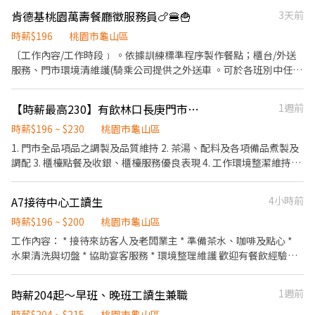
加入！ 工作內容： 1. 製茶營運工作（遵照SOP流程） 2.櫃台顧客服
節福利、生日禮金、夜班出勤津貼 ★提供員工制服及工作鞋 ★年度
肯德基桃園萬壽餐廳徵服務員🍗🍔🍟
3天前
務 （給予顧客滿意的喝茶體驗 ） 3. 維護門市環境衛生、行政店務事
健檢 ★勞保、健保，6％勞退提撥 ⭕【工作說明】 《內場》:餐點製
項。 4. 學習團隊合作，與同事夥伴們親切有禮貌。 5. 共同達成團隊
作、食材備料、進貨盤點 《外場》:接待服務顧客、收銀結帳、環境
時薪$196
桃園市龜山區
目標。
整潔 用最快速的速度提供美味的牛丼！ 用最有元氣的服務使顧客露
〔工作內容/工作時段﹞ 。依據訓練標準程序製作餐點；櫃台/外送
出滿意的笑容！ ★開朗活潑有笑容 ★ＳＯＰ專業流程 ★無經驗可
服務、門市環境清維護(騎乘公司提供之外送車 。可於各班別中任選
★提供完善職前教育訓練 ⭕【經營理念】 我們是日本第一的速食連
4-6小時彈性排班(班別依據面試餐廳需求為主 ﹝薪資福利﹞ ★ 基本
鎖ZENSHO集團，我們的理念是"消滅世界的飢餓和貧困"，目標是
時薪：$196 "起" ★ 津貼福利 ◆ 外送津貼$10元/14元/趟；外送趟
【時薪最高230】有飲林口長庚門市早午班/時薪196-230
1週前
成為全球第一的連鎖餐飲集團。 我們堅持使用安全及高品質的食
次越多賺越多~~ ◆ 值班津貼：每小時20元(晉升組長） ◆ 健檢：任
材，當場現點現作提供美味可口的日本國民美食-牛丼/咖哩，並以
職滿一年起，公司提供年度健檢照顧你的健康 ◆ 保險：除勞、健、
時薪$196 ~ $230
桃園市龜山區
舒適衛生的用餐環境、熱情用心的服務態度、平實親民的誠懇價
勞退外，公司更為你投保團保維護你的安全 ◆ 員工用餐折扣：兼職
1. 門市全品項品之調製及品質維持 2. 茶湯、配料及各項備品煮製及
格，強調食品安全，顧客安心。不論是單獨一人、與家人一起、朋
夥伴當日任職滿4小時，即享有85折員購折扣；組長當日任職每四小
調配 3. 櫃檯點餐及收銀、櫃檯服務優良表現 4. 工作環境整潔維持及
友一起，皆可享受用餐的樂趣。
時享有乙餐員餐 ◆ 生日/節慶禮卷： 你生日我慶祝，生日當月我們
清洗吧檯等用具設備 5. 主管交辦事項、協助簡易店務 6.必要時需要
提供你品牌禮卷 讓生日更有溫度 你過節我共歡，重要節慶我們提供
外送服務
A7接待中心工讀生
4小時前
你福利禮券 好好與家人歡慶 你旅遊我贊助，每年職福會提供你旅遊
津貼 好好享受幸福人生 ◎ 詳細工作時間於面試時告知
時薪$196 ~ $200
桃園市龜山區
工作內容： * 接待來訪客人及老闆業主 * 準備茶水、咖啡及點心 *
水果清洗與切盤 * 協助宴客服務 * 環境整理維護 歡迎有餐飲經驗，
沒經驗也可以👋 平假日皆可上班為主 休假日為平日 長期配合 也可
學習銷售相關事宜 現場有烘焙坊 若有想學烘焙坊也可學習
時薪204起～早班、晚班工讀生兼職
1週前
時薪$204 ~ $215
桃園市龜山區