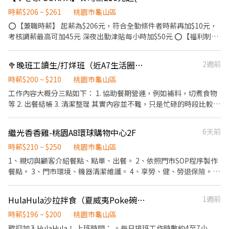
班日享有茶飲員工價。 6、尾牙、抽獎。 7、不定期員工聚餐、活
動。 有意願者歡迎投履歷或電洽0928-046-052，沒經驗也沒關
時薪$206 ~ $261
桃園市龜山區
係，期待您加入我們的團隊！
⭕【兼職時薪】 起薪為$206元，符合全勤條件者時薪再加$10元，
考核調薪最高可加45元 深夜出勤津貼每小時加$50元 ⭕【福利制
度】 ★每季一次考核調薪機會 ★享有特休累積 ★免費員工餐 ★三
節福利、生日禮金、夜班出勤津貼 ★提供員工制服及工作鞋 ★年度
🥦晚班工讀生/打烊班（近A7生活圈）（彈性長短期皆可以討論）
2週前
健檢 ★勞保、健保，6％勞退提撥 ⭕【工作說明】 《內場》:餐點製
作、食材備料、進貨盤點 《外場》:接待服務顧客、收銀結帳、環境
時薪$200 ~ $210
桃園市龜山區
整潔 ★開朗活潑有笑容 ★ＳＯＰ專業流程 ★無經驗可 ★提供完善
工作內容大概分三點如下： 1. 協助餐期營運，例如補料，切煮食物
職前教育訓練 ⭕【經營理念】 我們是日本第一的速食連鎖ZENSHO
等 2. 出餐結帳 3. 清潔整理 其實內容並不難，只是忙碌的時段比較集
集團，我們的理念是"消滅世界的飢餓和貧困"，目標是成為全球第
中，歡迎學生或是二度就業的各位，另外我們有供餐（可以自己煮
一的連鎖餐飲集團。 我們堅持使用安全及高品質的食材，當場現點
滷味🤣），目前假日缺人，希望可以配合禮拜六輪班 如果要單獨只
繼光香香雞-桃園A8環球購物中心2F
6天前
現作提供美味可口的日本國民美食-牛丼/咖哩，並以舒適衛生的用
上禮拜六一整天也可以！！ 另外我們目前也有應徵打烊班，有需求
餐環境、熱情用心的服務態度、平實親民的誠懇價格，強調食品安
的也可以聯繫
時薪$210 ~ $250
桃園市龜山區
全，顧客安心。不論是單獨一人、與家人一起、朋友一起，皆可享
1、親切與顧客介紹餐點、點單、出餐。 2、依照門市SOP程序製作
受用餐的樂趣。
餐點。 3、門市環境、機器清潔維護。 4、享勞、健、勞退保險。
5、月休8-10天。 6、營業時間10:00-22:00 7、正$35000~$38000
起，兼$210起。 工作團隊簡介： 我們是剛踏入餐飲界的新兵，正在
HulaHula沙拉拌食（夏威夷Poke碗）誠徵計時人員
1週前
尋找首批創始夥伴，這裡沒有複雜的辦公室政治、人與人的勾心鬥
角，只有一起成長的戰友；新的團隊、新的氣象！你的參與將有利
時薪$196 ~ $200
桃園市龜山區
於新制度的建立，放心~~你的建議我們聽得見。 職涯發展： 這是我
歡迎加入HulaHula！ 上班時間： 。每日排班工作時數約4至7小