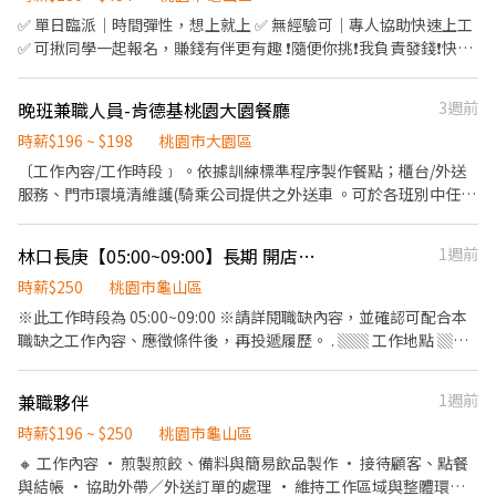
終獎金與三節獎金、禮品 ③正式薪夥伴年假10天起 （優於勞基法，
✅ 單日臨派｜時間彈性，想上就上 ✅ 無經驗可｜專人協助快速上工
依當年度在職比例發放) ④完整的教育訓練 ⑤每日員工供膳 ⑥不定
✅ 可揪同學一起報名，賺錢有伴更有趣 ❗️隨便你挑❗️我負責發錢❗️快找
期店鋪聚會、聚餐 【工作內容】 《外場》 門口接待/點餐結帳/菜單
同學一起來⚡ ❤️多時段讓你選❤️ ------------------------------------
介紹/上菜介紹/環境整理/其他主管交辦事項 《內場》 餐點事前備
------ 龜山 🕒 上班時段 (休息時間不記薪) 💸時薪260💸專區 晚短班:
晚班兼職人員-肯德基桃園大園餐廳
3週前
料/餐點擺盤、出餐/食安衛生管理/店鋪庫存管理/熟記內場各餐點製
17:30－22:30 夜班: 00:00－08:00 夜11班:23:00－08:00 晚9班：
作流程/其他主管交辦事項
21:00－06:00 ~~~~~~~~~~~~~~~~~~~~~~~~~~~~~~ 💸時薪230💸
時薪$196 ~ $198
桃園市大園區
專區 早9班：09:00 － 18:00 早8班：08:00 －17:00 午13班：13:00
〔工作內容/工作時段﹞ 。依據訓練標準程序製作餐點；櫃台/外送
－20:00 午14班：14:00－23:00 工作內容: 簡單分貨＋包裹整理 工作
服務、門市環境清維護(騎乘公司提供之外送車 。可於各班別中任選
地點： 📍地址: 桃園市龜山區頂湖二街
4-6小時彈性排班(班別依據面試餐廳需求為主 ﹝薪資福利﹞ ★ 基本
━━━━━━━━━━━━━━━━━━━━━ ⚡酷財神系列⚡單日
時薪：$196 "起" ★ 津貼福利 ◆ 外送津貼$10元/14元/趟；外送趟
林口長庚【05:00~09:00】長期 開店兼職人員。歡迎二度就業
1週前
津貼加碼250~600💸 🕒 上班時段 ▪ 早班：08:00 - 17:00｜時薪
次越多賺越多~~ ◆ 值班津貼：每小時20元(晉升組長後 ◆ 早、晚班
$210 ▪ 晚班：18:00 - 03:00｜時薪 $240 地址: 桃1📍桃園市大園區
津貼：23:00-07:00（每小時享有50-80元津貼 ◆ 健檢：任職滿一年
時薪$250
桃園市龜山區
建國路 桃3📍桃園市大園區中山南路 桃4📍桃園市觀音區玉林路一段
起，公司提供年度健檢照顧你的健康 ◆ 保險：除勞、健、勞退外，
※此工作時段為 05:00~09:00 ※請詳閱職缺內容，並確認可配合本
桃5📍桃園市觀音區寶倉街 桃6📍桃園市大園區航翔路 RC8📍桃園市
公司更為你投保團保維護你的安全 ◆ 員工用餐折扣：兼職夥伴當日
職缺之工作內容、應徵條件後，再投遞履歷。 . ▒▒ 工作地點 ▒▒
楊梅區環東路 桃9📍桃園市大園區建國路 桃17📍桃園市大園區開和
任職滿4小時，即享有85折員購折扣；組長當日任職每四小時享有乙
桃園市龜山區復興街5號B1 (林口長庚醫學大樓B1美食街) . ▒▒ 工
路 ━━━━━━━━━━━━━━━━━━━━━ ❤️𝑳𝒊𝒏𝒆 𝑰𝑫：
餐員餐 ◆ 生日/節慶禮卷： 你生日我慶祝，生日當月我們提供你品
作內容 ▒▒ - 開店準備、餐點備料 - 長庚院內會議餐外送 - 點餐、
【@317tpzqd】明熙-Blue專員 加入後請留下您的姓名+電話+職缺
兼職夥伴
1週前
牌禮卷 讓生日更有溫度 你過節我共歡，重要節慶我們提供你福利禮
收銀與顧客服務 - 咖啡飲品製作 - 維護店務環境清潔 - 簡易機械設備
截圖 以便專員快速替你登記報班🙏 1對1專人為您服務😁 真心不騙
券 好好與家人歡慶 你旅遊我贊助，每年職福會提供你旅遊津貼 好好
操作與保養 - 其他主管交辦事項 . ▒▒ 具備條件 ▒▒ - 需能夠早起 -
時薪$196 ~ $250
桃園市龜山區
⭕️免費諮詢 ❌無收取仲介費
享受幸福人生 ◎ 詳細工作時間於面試時告知
有喝咖啡習慣 - 具責任感、服務熱忱 - 主動積極學習、反應快 - 能穩
🔸 工作內容 • 煎製煎餃、備料與簡易飲品製作 • 接待顧客、點餐
定長期配合 . . 品卷咖啡創立於2020年，致力於提供快速便利的咖啡
與結帳 • 協助外帶／外送訂單的處理 • 維持工作區域與整體環境