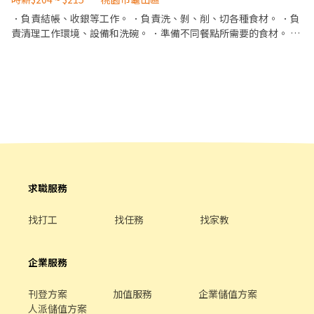
．負責結帳、收銀等工作。 ．負責洗、剝、削、切各種食材。 ．負
責清理工作環境、設備和洗碗。 ．準備不同餐點所需要的食材。 ．
協助測量食材的容量與重量。 ．無經驗可；有廚房、火鍋、滷味
店、便當店 內場相關經驗超過半年者，時薪$206起。 ．工作表現良
好三個月後調薪。 ．可排休假日。
求職服務
找打工
找任務
找家教
企業服務
刊登方案
加值服務
企業儲值方案
人派儲值方案