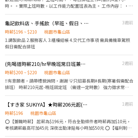
們的第一步，日後隨著新據點的擴張，首批創始夥伴或表現優異者
時。 。實際上班時數，以工作能力配置班表為主。 工作內容： •
將優先晉升，共同創造互利雙贏的職涯。
協助顧客點餐與介紹餐點 • 餐點製作與餐台整理 • 用餐區環境清
潔維護 • 收拾及歸位餐具 • 備料、洗、切食材 我們給你的： • 彈
龜記飲料店、手搖飲（早班、假日、儲備幹部）
3週前
性排班，學業工作好安排 • 免費員工餐，每班享美味 • 團隊氛圍
時薪$196 ~ $210
溫馨友善 沒經驗沒關係，有學長姐帶，快來體驗打工樂趣！
桃園市龜山區
1.調製飲品 2.服務客人 3.櫃檯結帳 4.交代工作事項 需具備機車駕照
假日需配合排班
(先喝道時薪210/hr早晚班常日班兼職人員 )先喝道_古典玫瑰園林口長庚店
2週前
時薪$200 ~ $220
桃園市龜山區
‼️有意願者，請帶禮貌詢問，謝謝 💡只招募長期#長期(寒暑假需配合
排班） 時薪210元起-晚班固定班 （需達一定時數） 強力徵求常日
工讀兼職 福利： 1.每日員工杯 2.生日禮金 3.不定期聚餐 排班時段：
週一～五（可彈性排班） 晚班 16:30-21:30 17:00-21:30 17:30-
【すき家 SUKIYA】★時薪206元起(含全勤)★桃園龜山店
1週前
21:30 週一～日（可彈性排班） 10:00～15:00 13:30～21:30 16:30
～21:30 只招募長期#長期(寒暑假需配合排班） 每日約3～4小時，
時薪$196
桃園市龜山區
假日7～8小時能配合者歡迎加入！非此時段者請勿打擾！非此時段
⭕【兼職時薪】 起薪為$196元，符合全勤條件者時薪再加$10元，
者請勿打擾！ 歡迎志同道合人才加入！ 古典玫瑰園集固旗下手搖品
考核調薪最高可加45元 深夜出勤津貼每小時加$50元 ⭕【福利制
牌，榮獲1TQl米其林級最高三星國際評鑑最佳風味好茶，歡迎您的
度】 ★每季一次考核調薪機會 ★享有特休累積 ★免費員工餐 ★三