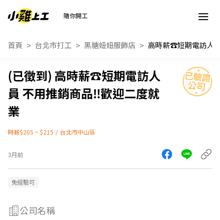
隨你開工
首頁
台北市打工
黑糖妞妞服飾店
高時薪☎️短期電訪人
員 不用推銷商品‼️歡迎二度就
業
時薪$205 ~ $215
/
台北市中山區
3月前
免經驗可
公司名稱