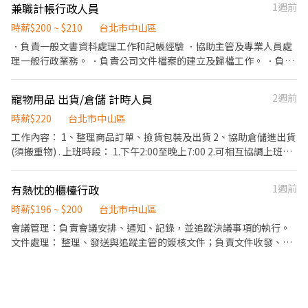
線到所屬班別 . 職務說明： 1.此崗位需提供自我介紹錄音檔，最短一
兼職計帳行政人員
1週前
班文化、不打卡的團隊，真正重視你的生活品質。 全新裝潢辦公室
分鐘最長兩分半 2.一到日排班制，純電話客服，前2週教育訓練為固
環境舒適，工作氛圍輕鬆專業，同事皆來自四大會計背景，充滿學
時薪$200 ~ $210
台北市中山區
定一到五9am-6pm 3.教育結束後則下線到所屬班別, 固定上班時間
習與成長的能量。 現在團隊正在擴編，我們期待有志之士一起共創
．負責一般文書資料處理工作和記帳經驗 ．協助主管及專業人員處
無彈性 4.休息時間當天由組長依照進線量提供調整 5.最低學歷要求
高效、持續進步的卓越團隊。 薪資彈性，依你的學經歷往上談，努
理一般行政業務。 ．負責公司文件檔案的建立及歸檔工作。 ．負責
為高中職畢業 . 計薪方式：35-42k 視工作經驗核薪 . 工作地點：台
力就值得被看見。 也歡迎正在準備國考、研究所夥伴加入！ 必須條
辦公室用品採購 ．收發公文並處理會簽文件。 ．負責電話接聽、收
北市信義區菸廠路88號9樓 . 工作時間： 週一～週日排班制，早班
件： 專科以上，有責任感、肯學習、態度積極； 會計入帳一年以上
件、寄件及銀行業務辦理。 ．接待訪客、茶水準備、訂購餐點。 ．
(8:30-17:30) . . ✼••┈┈┈┈••✼••┈┈┈┈••✼ 蝦皮【智
寵物用品 出貨/倉儲 計時人員
2週前
經驗 加分條件： 有奇勝系統使用經驗者優先錄取
負責辦公室環境與設備之整潔、維護。 ．其他主管交辦事項或部門
取店客服-晚班B(14:30-23:30)】#長期 . 工作內容： 1. 回覆並解決買
業務支援。
時薪$220
台北市中山區
賣家於智取門市所衍生之相關問題、引導系統操作並辨識系統異常
情況，針對已回報的系統問題進行追蹤與執行後續作業。 2. 了解賣
工作內容： 1、整理商品訂單、撿貨包裝及出貨 2、協助倉儲進出貨
家、消費者的需求，提供產品/流程等反饋建議，跨部門協作及溝
(須搬重物) . 上班時段： 1.下午2:00至晚上7:00 2.可相互協調上班時
通。 3. 針對爭議案件啟動調查流程，保障公司、部門、買家、賣
間 3.長期配合 . ▲其他事項 ※協助投保勞健保 ※請直接投遞履歷，
家...等各方權益，主動追蹤案件進度並妥善處理之。 4. 依據用戶諮
我們將邀約適合人選進行面試，不符合需求之履歷不另行通知。
有熱忱的櫃檯行政
1週前
詢案件資訊 (如：聯絡管道、時間點、問題類型、聯絡客服的頻率)
改善蝦皮店到店相關服務流程。 5. 有效處理蝦皮客服、退貨退款團
時薪$196 ~ $200
台北市中山區
隊、BD OPS 團隊等轉介之客戶問題，確保問題能在時效內被解
會議管理：負責會議安排、通知、記錄，並追蹤決議事項的執行。
決，致力提升用戶服務體驗。 6. 排班制工作，教育訓練期間(約2~4
文件處理： 整理、發送與追蹤主管的簽核文件；負責文件收發、管
週)為固定9am-6pm，結束後則下線到所屬班別 . 職務說明： 1.此
理與歸檔。 客服回覆：耐心回覆客人訊息，並且主動推薦課程與活
崗位需提供自我介紹錄音檔，最短一分鐘最長兩分半 2.一到日排班
動。 專案支援： 協助主管推動專案，並負責時程控管、資料彙整和
制，電話客服，前2週教育訓練為固定一到五9am-6pm 3.教育結束
進度回報。 行政庶務： 處理報表彙整、行政流程優化、零用金管理
後則下線到所屬班別, 固定上班時間無彈性 4.休息時間當天由組長依
及核銷等事務。 溝通協調： 協助主管與跨部門、客戶或其他相關單