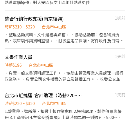
熟悉電腦操作，對大安區及文山區地址熟悉更佳
客服系統回覆用戶問題，達到團隊設定的服務目標 2.協助追蹤訂單
狀況 : 處理訂單、配送、退換貨、退款等售前售後服務 3.跨部門溝通
協調能力 : 案件轉詢其他團隊或廠商窗口 4.工單案件追蹤、結案 . 職
整合行銷行政支援(南京復興)
1週前
務需求： 1.排班制(週一至週日)，一週排班5天 2.具良好打字速度與
時薪$210 ~ $220
台北市中山區
文字表達能力 3.抗壓性佳、能適應輪班與高訊量環境 4.具電商平台
或客服經驗者佳 5.需具備基本電腦操作能力與基礎英文閱讀能力 6.
．整理活動資料、文件建檔與歸檔。 ．協助活動前：包含物資清
善於團隊合作與內外部的溝通協調能力，並且保有各種學習彈性 . 計
點、表單製作與資料整理。 ．辦公室用品採購、寄件收件及日常行
薪方式：38K，視經驗能力敘薪 . 工作地點：台北市中正區八德路一
政事務。 ．維持辦公室環境整潔及其他主管交辦事項。 我們喜歡這
段55號4樓 . 工作時間： 週一～週日，10:00-19:00 (午休一小時不計
樣的人： 喜歡整理，也重視效率。 做事有條理，懂得安排事情的先
文書作業人員
1天前
薪) ⚠️排班制(週一至週日)，一週排班5天⚠️ . .
後順序。 可以獨立一個人工作，也願意和團隊一起解決問題，不怕
✼••┈┈┈┈••✼••┈┈┈┈••✼ 蝦皮【智取店客服-早班
活動產業快節奏的工作步調。 平常辦公室會放音樂，偶爾一起點下
時薪$196
台北市中山區
(8:30-17:30)】#長期 . 工作內容： 1. 回覆並解決買賣家於智取門市
午茶；忙的時候一起忙，完成一場活動後，也一起享受成就感。
．負責一般文書資料處理工作。 ．協助主管及專業人員處理一般行
所衍生之相關問題、引導系統操作並辨識系統異常情況，針對已回
政業務。 ．負責公司文件檔案的建立及歸檔工作。 ．收發公文並處
報的系統問題進行追蹤與執行後續作業。 2. 了解賣家、消費者的需
理會簽文件。 ．負責電話接聽、收件、寄件。 ．負責辦公室環境與
求，提供產品/流程等反饋建議，跨部門協作及溝通。 3. 針對爭議案
設備之整潔、維護。 ．其他主管交辦事項或部門業務支援。
台北市近捷運-會計助理（時薪220~320）
1天前
件啟動調查流程，保障公司、部門、買家、賣家...等各方權益，主動
追蹤案件進度並妥善處理之。 4. 依據用戶諮詢案件資訊 (如：聯絡
時薪$220 ~ $320
台北市中山區
管道、時間點、問題類型、聯絡客服的頻率) 改善蝦皮店到店相關服
1.營業稅、營所稅、扣繳申報作業處理 2.帳務處理、製作傳票與帳
務流程。 5. 有效處理蝦皮客服、退貨退款團隊、BD OPS 團隊等轉
冊 3.工商登記 4.主管交辦事項 5.上班時間為週一到週五，9:00-
介之客戶問題，確保問題能在時效內被解決，致力提升用戶服務體
18:00， 至少「3個整天」能排班，如希望4～5個整天也可以討論。
驗。 6. 排班制工作，教育訓練期間為固定9am-6pm，結束後則下
（重要） 加入我們，享受工作與生活的完美平衡！ 我們是一個無加