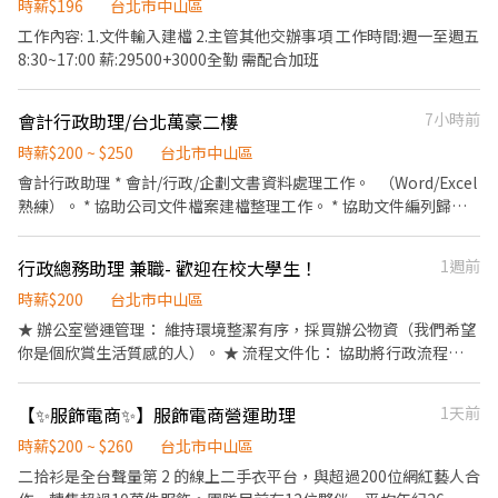
食材的容量與重量。 ．負責擺盤、打包外帶服務。 ．需要輪流洗碗
時薪$196
台北市中山區
五，9-18點） 2. 核心特質： 極度細心、有耐心，對數字與文字敏感
訊】 線上通訊軟體面試 ⸻ 【了解我們更多】 官方網站：
和備料。 🌟員工福利： 🥩免費供應員工餐、🥤泰奶無限♾️、勞保、
工作內容: 1.文件輸入建檔 2.主管其他交辦事項 工作時間:週一至週五
度高，能接受重複性高的設定與檢查工作 3. 技能要求：具備基礎邏
https://www.lovin.tw/ Instagram：
健保、勞退金、彈性休假⛱️ 🌟前3天時薪$196，若表現優秀迅速上
8:30~17:00 薪:29500+3000全勤 需配合加班
輯能力，能快速上手電商後台系統操作與自動產圖工具、熟悉 Excel
https://www.instagram.com/lovin.520/ Facebook：
手，可直接$210。 🌟有經驗或學習快易上手佳。經驗較少，則依表
/ Google Sheets 基礎操作（如：資料登錄、表格整理、排序）、
https://www.facebook.com/share/168oUCHwrP/?
現從$196起薪，約工作1個月，完全上手後依照表現，通過考核後
具備基本美感，有電商作圖]、Banner 處理經驗者佳 . 加分條件：
mibextid=LQQJ4d
會計行政助理/台北萬豪二樓
7小時前
$210起。 🌟給班時間可以彈性。 🌟若不滿一個月離職，則薪水需於
有蝦皮或其他電商平台後台（如 活動頁設定、限時特賣設定）操作
每個月10號（遇假日延後至上班日）自行到店領現，謝謝🙏 👏🏽歡
時薪$200 ~ $250
台北市中山區
經驗者優先錄取，能長期配合者優先考慮 . 計薪方式：時薪196 . 工
迎加入我們泰國🇹🇭狂熱者的大家庭👊❤️
作地點：台北市信義區忠孝東路四段555號17樓 . 工作時間： 週一～
會計行政助理 * 會計/行政/企劃文書資料處理工作。 （Word/Excel
週五，9:00/9:30-18:00/18:30 (午休一小時不計薪) ⚠️一週需配合五
熟練）。 * 協助公司文件檔案建檔整理工作。 * 協助文件編列歸檔
天到班，可長期配合一年以上優先⚠️ .
作業。 * 會議前會議室相關事項準備。 * 辦公室環境維護與清潔。 *
✼••┈┈┈┈••✼••┈┈┈┈••✼ 蝦皮【直.播.節.目.助理
主管交派事項。 *需自備筆電
行政總務助理 兼職- 歡迎在校大學生！
1週前
(晚班14:00-23:00)】#長期 ⚠️請看清楚內容，非為線上遠端居家工
作⚠️ . 工作內容： 1. 線上節目商品收發 2. 線上節目前置擺品作業及
時薪$200
台北市中山區
場復 3. 線上節目串流執行 (依需求回覆留言、互動抽獎等) 4. 線上節
★ 辦公室營運管理： 維持環境整潔有序，採買辦公物資（我們希望
目道具採買及整理 5. 線上節目初版腳本撰寫 6. 短影音&線上節目內
你是個欣賞生活質感的人）。 ★ 流程文件化： 協助將行政流程
容審查 7. 協助主管交辦之庶務事項 . 職務需求： 1. Office 軟體操作
SOP 化，讓未來的新進同仁快速上手。 ★ 商務後勤支援： 接待重
能力(Power Point/Excel) 2. 做事具備邏輯性、有條理、細心者尤佳
要訪客、管理收發文，成為公司最專業的門面。 ★ 進出貨與庫存支
3. 晚班為主 (14:00 - 23:00，8小時，休息時間1hr)，排班制，至少
【✨服飾電商✨】服飾電商營運助理
1天前
援： 協助產品流動，確保全球出貨順暢。 ★ 數位大腦維護： 利用
需合作半年。 4. 可適應電商快速步調及反應快速具備解決問題能力 .
雲端工具管理文件，協助團隊維持資訊同步。
時薪$200 ~ $260
台北市中山區
. 計薪方式：35K . 工作地點：台北市信義區菸廠路88號9樓 . 工作時
二拾衫是全台聲量第 2 的線上二手衣平台，與超過200位網紅藝人合
間： 週一～週日，晚班為主14:00-23:00 (8小時，中間休息時間