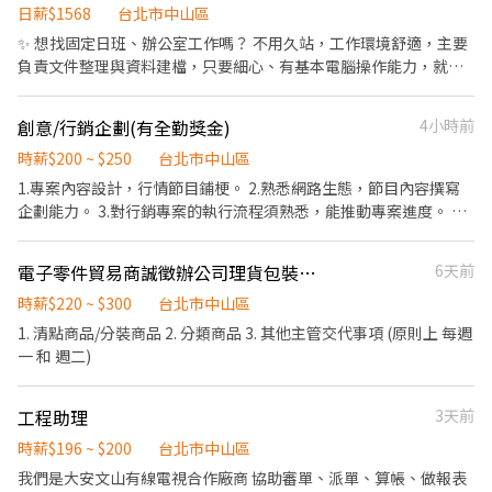
薪方式：時薪196 . 工作地點：台北市信義區忠孝東路四段555號17
歡迎加入團隊，從活動執行開始，培養你的行銷實力！
日薪$1568
台北市中山區
求卓越，自我驅動向前 🌟 與主管坦誠溝通，讓主管隨時了解工作狀
樓 . 工作時間： 週一～週五，9:30-18:30 (午休一小時不計薪) ⚠️上
況、需求 🌟 工作隨時保持彈性，面對變化充分溝通全力配合 ｜ 團
✨ 想找固定日班、辦公室工作嗎？ 不用久站，工作環境舒適，主要
班時間至少四天，周五必須固定出勤⚠️ .
隊文化 ｜ 在投遞履歷前，我們想和你分享公司文化，讓你更了解二
負責文件整理與資料建檔，只要細心、有基本電腦操作能力，就能
✼••┈┈┈┈••✼••┈┈┈┈••✼ 蝦皮【蝦皮廣告行政工
拾衫的核心價值。 在團隊中，我們期望你是 Team Player：重視團
快速上手！ 📍 工作地點 🏢 台北市中山區復興北路150號3樓 ⏰ 上班
讀生】#長期 . 工作內容： 1. 委刊單開立 2. 購買完成信製作 3. 各版
隊且能與夥伴共患難。 而我們會依以下徵才標準招募夥伴： 1. 追
時間 週一至週五 08:00－17:00 六日及國定假日休息，生活更有品質
位表頭入稿 4. 後續各版位入稿追蹤檢查 5. 委刊單影本核對歸檔 6. 活
創意/行銷企劃(有全勤獎金)
4小時前
求卓越 — 不自我設限，持續挑戰並解決問題，將今天的最好當作明
✨ 💰 薪資福利 💵 薪資 33,000 元（含伙食津貼 3,000 元） 📝 工作內
動後成效數字整理 . 職務需求： 1. 熟悉基本文書行政流程及工具
天的最低標準。 2. 坦誠溝通 — 我們很在乎就事論事，鼓勵大家提
容 📄 契約書及相關文件電子化整理 💻 資料建檔、文件整理及行政
時薪$200 ~ $250
台北市中山區
(Google試算表/Excel/PPT) 2. 細心且善於溝通協調 3. 態度積極主
出自己的想法。決策前充分討論，決策後充分執行 3. 保持彈性 — 面
支援 🤝 協助完成主管交辦事項 🌟 這份工作適合你，如果你… ✔ 喜
動，具責任感 4. 可接受重複性高的工作內容 . ⚠️此崗位只收在學生
1.專案內容設計，行情節目鋪梗。 2.熟悉網路生態，節目內容撰寫
對變化所帶來的困難能充分調適，並正向帶動身邊夥伴。 4. 永續時
歡辦公室環境 ✔ 做事細心、有耐心 ✔ 想找固定日班、週休二日的工
的履歷(大三以上&研究所皆可) . . 計薪方式：時薪196 . 工作地點：
企劃能力。 3.對行銷專案的執行流程須熟悉，能推動專案進度。 4.
尚— 和團隊共同重塑時尚樣貌，讓二手成為主流，讓永續得以實
作 ✔ 熟悉基本電腦操作即可 📩 工作內容單純、環境舒適，歡迎加入
台北市信義區菸廠路88號9樓 . 工作時間： 周一到週五，9:30-18:30
能創造網路互動及曝光度，協助追蹤各平台廣告成效。 5.其他主管
踐。 🌍歡迎大家關注我們的社群平台，讓我們一起點亮永續新時
我們，一起成為辦公室文書小幫手！ 🚀
(午休一小時不計薪) ⚠️至少配合排班3-5天，5天為佳⚠️ . .
交辦事項。 6.此工作不可遠端 無法到現場工作請不要投放履歷。(夜
尚！ 二拾衫官網 https://www.twentythree.com.tw/ Instagram
電子零件貿易商誠徵辦公司理貨包裝人員
6天前
✼••┈┈┈┈••✼••┈┈┈┈••✼ 蝦皮【風險控管工讀
間部學生優先安排)
https://instagram.com/23twentythree_tw?
生】#長期 . 工作內容： 1. 風險事件檢查，並依流程處理。 2. 其他主
時薪$220 ~ $300
台北市中山區
igshid=MDM4ZDc5MmU= Facebook
管交辦事項。 . 其他條件： 1. 具備 Excel 基礎應用能力 (基本函數、
1. 清點商品/分裝商品 2. 分類商品 3. 其他主管交代事項 (原則上 每週
https://www.facebook.com/23twentythreetw/
vlookup、樞紐分析等)。 2. 有責任感、具觀察力、細心、遇到問題
一 和 週二)
敢發問。 3. 對於資訊有整合與歸納能力。 4. 能接受重複性工作且獨
立作業。 5. 協助兩個風險部門處理行政作業 . 計薪方式：時薪196 .
工作地點：台北市中正區八德路一段55號4樓 . 工作時間： 週一～週
工程助理
3天前
五，9:00/9:30-18:00/18:30 (午休一小時不計薪) ⚠️需要五天可配合
時薪$196 ~ $200
台北市中山區
上班⚠️ . ✼••┈┈┈┈••✼••┈┈┈┈••✼ 蝦皮【SCS文字
我們是大安文山有線電視合作廠商 協助審單、派單、算帳、做報表
客服人員-早班(10:00~19:00)】#長期 . 工作內容： 1.透過文字即時