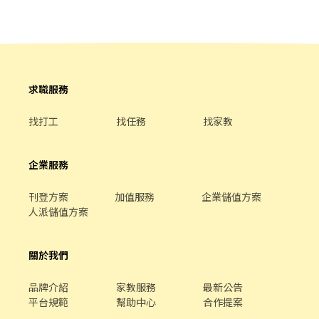
照進線量提供調整 5.最低學歷要求為高中職畢業 . 計薪方式：35-
位進行溝通協調。
42k 視工作經驗核薪，外加津貼300元/天 . 工作地點：台北市信義區
菸廠路88號9樓 . 工作時間： 週一～週日排班制，晚班B(14:30-
23:30) . . ✼••┈┈┈┈••✼••┈┈┈┈••✼ 蝦皮【蝦皮店到
店客服團隊工讀生(早班)】#長期 . 工作內容： -協助蝦皮店到店相關
客服與後勤支援作業，確保日常營運資訊正確流通，並支援團隊處
求職服務
理各類基本行政與系統作業。 -協助處理一線客服話後作業，如調閱
監視器、資料登錄、案件追蹤等等。 -客服團隊文書作業處理，如資
料登打整理、案件整理、簡訊發送等。 -依主管指示，支援團隊日常
找打工
找任務
找家教
行政與後勤作業。 . 職務需求： 1.熟悉基本電腦操作（如文書處理、
Google Sheet / Excel操作 ） 2.做事細心、具責任感，能確實完成
交辦事項 3.具良好溝通能力與學習意願 4.能配合團隊運作與工作節
企業服務
奏 . ⚠️週一到週日 需可配合一周排四天班 ⚠️早班以文書居多，外撥
為輔 . 計薪方式：時薪196 . 工作地點：台北市信義區菸廠路88號9樓
刊登方案
加值服務
企業儲值方案
. 工作時間： 週一～週日排班制，晚班(14:00-23:00) ⚠️需可配合至
人派儲值方案
少四天⚠️ . ✼••┈┈┈┈••✼••┈┈┈┈••✼ 蝦皮【(台中
北區)門市裝潢工程外勤專員】#長期 . 工作內容： 1. 需自備交通工
具(機車)，現場協助工程人員 2. 協助SPX工程人員處理發包/驗收行
關於我們
政庶務 3. 協助SPX工程人員現場發包/驗收作業 4. 追蹤發包/驗收工
程期程進度 5. 報修進度追蹤，協助處理門市報修項目，與門市與廠
品牌介紹
家教服務
最新公告
商追蹤細節 6. 基礎文書處理能力，包含Word/Excel . 職務需求： 1.
平台規範
幫助中心
合作提案
此職位需整理大量資料，須具備細心、耐心特質 2. 有外勤經驗佳，