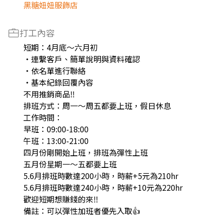
黑糖妞妞服飾店
打工內容
短期：4月底～六月初
・連繫客戶、簡單說明與資料確認
・依名單進行聯絡
・基本紀錄回覆內容
不用推銷商品‼️
排班方式：周一～周五都要上班，假日休息
工作時間：
早班：09:00-18:00
午班：13:00-21:00
四月份剛開始上班，排班為彈性上班
五月份星期一～五都要上班
5.6月排班時數達200小時，時薪+5元為210hr
5.6月排班時數達240小時，時薪+10元為220hr
歡迎短期想賺錢的來‼️
備註：可以彈性加班者優先入取👍