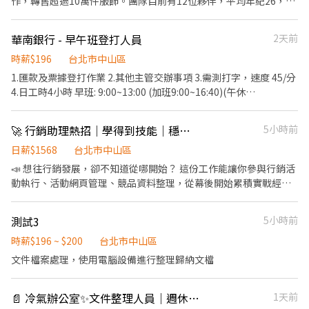
作，轉售超過10萬件服飾。團隊目前有12位夥伴，平均年紀26，目
1hr) ⚠️一到日排班制，至少需合作半年⚠️ .
前已完成市場測試階段，正處於營收規模化的起步期！ 我們有著相
✼••┈┈┈┈••✼••┈┈┈┈••✼ 蝦皮【採購與資產管理
同的目標：重建民眾對二手轉售市場的信任，為亞洲重塑未來的時
行政工讀生】#長期 . 工作內容： 1. 與門市營運單位確認設備故障/
華南銀行 - 早午班登打人員
2天前
尚樣貌🌳。我們坦誠溝通互相信任，不自我設限持續突破，相信你
維修狀況，並具備初步排解技能，後續處理備用設備出貨與安排故
也與我們一樣，對於自己的想法能夠實際落地感到興奮。在你懷疑
時薪$196
台北市中山區
障設備送修 2. 協助檢核廠商報修進度表單狀態更新，提醒未寄出設
自己能力是否足夠時，會有人拍一下你的肩膀告訴你：「一定可以
備盡速出貨 3. 檢核維修報價單並刊登至相關表單，細心彙整文件交
1.匯款及票據登打作業 2.其他主管交辦事項 3.需測打字，速度 45/分
的，我們相信你。」 工作時，夥伴們都很認真緊繃，因為每個不同
予採購同仁 4. 配合門市設備換機需求，處理新機出貨與安排舊機回
4.日工時4小時 早班: 9:00~13:00 (加班9:00~16:40)(午休
的職務都肩負著獨立的專案或績效需要達成，但下班後大家會一起
收 5. 協助每周設備盤點 6. 出貨異常訂單調查與確認 . 必備條件: 1. 基
11:50~12:30)缺1 午班:12:40~16:40 (加班9:00~16:40)(午休
去唱歌、吃飯、打球（大家狂練了3個星期結果沒過初賽😆)。 畢
礎文書處理，包含Excel, Word, Google Sheet 2. 自發回報工作進度
12:30~13:10)缺1 ※ 可配合大日子加班佳
🚀 行銷助理熱招｜學得到技能｜穩定內勤工作
5小時前
竟...沒有大人嘛，你懂的😏。 隨著一個一個里程碑的達成與業務量
3. 具備跨部門溝通能力 4. 細心且有耐心、責任感 . ⚠️此崗位因配送
的成長，我們正在拓展團隊規模，尋找一起與我們改變世界的夥伴
或盤點設備可能都會需要搬重物，請衡量自身狀況是否可滿足再前
日薪$1568
台北市中山區
們。新創團隊的挑戰與遠比想像中的多，團隊的每一位夥伴都肩負
來應徵唷 . 計薪方式：時薪196 . 工作地點：台北市信義區忠孝東路
📣 想往行銷發展，卻不知道從哪開始？ 這份工作能讓你參與行銷活
著重任，在一片藍海市場中不斷嘗試🚀，試圖找出出有效的方法帶
四段555號17樓 . 工作時間： 週一～週五，9:00/9:30-18:00/18:30
動執行、活動網頁管理、競品資料整理，從幕後開始累積實戰經
來卓越績效。共同為了更快速的成長而努力。 - ｜工作摘要｜ 1. 平
(午休一小時不計薪) ⚠️一週能五天尤佳，至少需三天到班 (禮拜一、
驗，適合對行銷有興趣的新鮮人或想轉職的人！ ✨ 工作內容 ✔ 特約
量衣物衣物尺寸，撰打商品詳細資訊。 2. 包裝發送顧客訂單，確保
五可出勤者優先選擇)⚠️ . ✼••┈┈┈┈••✼••┈┈┈┈••✼
商店分期申請案件後勤作業處理 ✔ 行銷活動網頁上下架與活動維護
準確無誤。 3. 熨燙、檢查、整理衣服，將所有瑕疵確實標記。 4. 維
測試3
5小時前
蝦皮【行政工讀生-蝦皮店到店】#長期 . 工作內容： 1. 每日人力需
✔ 競爭品牌活動資料蒐集與整理 ✔ 請款作業及行政庶務處理 💰 薪資
持工作環境整潔。 5. 其他主管交代事項。 *每週需配合排班24小時
求確認及檢查 2. 人員名單書審(會有教學) 3. 通知合作單位、跨部門
福利 ・薪 31,000元/月 ・全勤獎金 1,000元 ・年終獎金 1個月（依
時薪$196 ~ $200
台北市中山區
以上 ｜工作項目內容｜ (60%)建置衣物後端資訊 1. 平量衣物尺寸。
書審結果 4. 主管交辦事項 . 職務需求： 1. 基礎文書處理，包含
在職比例發放） ⏰ 上班時間 週一至週五 08:45－17:45 （中午休息1
文件檔案處理，使用電腦設備進行整理歸納文檔
2. 撰打商品詳細資訊。 (30%)包裝及發送顧客訂單 1. 找貨：至倉庫
Excel、Word、Google Sheet 2. 自發回報工作進度 3. 具備溝通能
小時） ✔ 週休二日 ✔ 見紅就休 🌱 我們希望你 ・對行銷、品牌活動
撿貨。 2. 品檢：檢查、清洗、熨燙、摺疊衣服。 3. 包裝：包裝商
力 4. 細心且有耐心、責任感 ⚠️有使用google sheet經驗, 理解基本
或數位行銷有興趣 ・做事細心、有責任感 ・喜歡整理資料、學習新
品。 4. 紀錄：紀錄訂單狀況。 (10%)其他主管交代事項、維持整體
函數使用(vlookup, sumif...) 或需不排斥上網搜尋函數使用方式 . . 計
📄 冷氣辦公室✨文件整理人員｜週休二日｜固定日班
1天前
事物 ・想累積行銷相關工作經驗 ✨ 不需要豐富資歷，只要有熱忱，
的工作環境整潔 ｜我們正在尋找這樣的你｜ 🌟 符合品牌價值觀，追