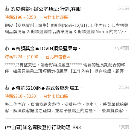
👍 蝦皮總部✨辦公室類型: 行銷,客服,人事,行政,採購,財務工讀生✨統一彙整看這邊👇#長期 #短期
5天前
時薪$196 ~ $250
台北市信義區
蝦皮【商品資料工讀生】#短期(Now~12/31) . 工作內容： 1. 對標競
網品牌清理 2. 對標競網商品清單清理 3. 對標競網 Momo 的商品清
單 4. 對標競網 CPNG 的商品清單 5. 對標官方旗艦店商品清單 (為期
6 個月，期待的時間段為 7 月至 12 月) . ⚠️至少能配合半年的時間 .
👍 🔥高額獎金🔥LOVIN頂級堅果專櫃銷售員
7小時前
計薪方式：時薪196 . 工作地點：台北市信義區忠孝東路四段555號
17樓 . 工作時間： 週一～週五，9:00/9:30-18:00/18:30 (午休一小時
時薪$224 ~ $1000
台北市信義區
不計薪) ⚠️一週能四天以上尤佳，至少需三天到班，至少可配合半年
*****只有整天班，請看好再投履歷****** 需要的是長期配合的夥
⚠️ . ✼••┈┈┈┈••✼••┈┈┈┈••✼ 蝦皮【電商營運支援
伴，如果只能夠上班短期勿投履歷 【工作內容】 櫃台收銀、顧客接
工讀生】#長期 . 工作內容： 1. 系統自動產圖與基礎設計 運用內部系
待、產品介紹銷售 平板系統操作、協助門市基本作業 能獨立負責早
統進行各大活動製圖與活動頁設定 負責前台 Banner 及其他通用
班開店、晚班閉店作業 一定要發試吃！ ⸻ 【薪資制度】 整天班
👍 🔥時薪$210起🔥泰式餐廳外場工讀/急缺平日午班/供餐/彈性排班/長期/平日晚班/假日班
2天前
Banner 素材之系統自動產圖製作 2. 前台賣場與活動檔期維護 負責
（日薪制）： 11.5小時 2584元 12小時 2748元 12.5小時 2912元 享
一般賣場與優惠券的定期更新與維護 配合各活動節點進行前台賣場
高額獎金！表現佳者日薪高達10000元 ⸻ 【工作時間】 北車 整
時薪$210 ~ $230
台北市松山區
與活動頁的更新與調整 負責活動上線前的換品檢查、調整，以及常
天班：9:30-22:00 中山誠品：週日至週四10:30-22:00 / 週五週六
🌟工作內容 ．負責為顧客帶位、安排座位、倒水。 ．將菜單遞給顧
態性的前台賣場更新 3. 活動事前檢查與資料確認 執行館內活動的事
10:30-22:30 松菸誠品：10:30-22:00 信義A8 : 10:30-22:00 ⸻
客、解決顧客提出之疑問，並給予餐點上的建議。 ．後續將顧客點
前檢查（包含商品排序整理、檢查提品內容是否正確） 負責限時特
【工作地點】 □ 中山南西誠品B1 □ 台北車站微風2樓 □ 松菸誠品
餐訊息通知廚房做餐，或可進行簡易餐飲之料理，如：調配飲料
賣相關作業：每月初依指示分配限時搶購版位資源整理、每週固定
B1 □ 信義A8 B1 ⸻ 【我們在找的人】 喜歡發試吃！ 喜歡與人
等。 ．於顧客用餐完畢後，負責收拾碗盤與清理環境。 ．並負責結
進行相關資料處理 負責大型活動的總表資料入稿與核對 . 應徵條
(中山區)知名壽險登打行政助理-B93
1天前
互動，樂於分享產品 積極主動、具備銷售熱情 對高額獎金有熱情者
帳、收銀等工作。 ．負責清理工作環境、設備和餐具。 ．協助測量
件： 1. 工作時間： 需能配合每週穩定工作 5 天（理想為週一至週
尤佳！ 長期工作者為主，短期勿試，謝謝理解。 ⸻ 【面試資