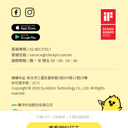
週一至週五需要都能上班（外縣市出差會依照路程，上班時間往前
調整） . 其他補充： 1.支援桃園、新竹地區 (每月約 2 次) ，外縣市
以高鐵為主，會與區域工程人員一同出勤 依實際狀況搭高鐵/台鐵/
摩托車或搭工程人員的車(不太需要自行開車)， 2.外勤與內勤比例
4:1 3.有交通費用產生可實報實銷，油資依照里程數報帳 4.工作現場
無冷氣 5.手機流量需考量，因現場需上傳大量照片（網路費自付) 6.
會需使用google表單（非必需，但需學習使用） . 計薪方式：36K .
工作地點：台中市北區中清路一段39號 . 工作時間： 週一～週五，
客服專線 /
02-85127517
9:30-18:30 (時間須依照專案地點/內容調整，可能會早到或晚退，
客服信箱 /
service@chickpt.com.tw
夜間部學生如有晚間課程安排無法配合者，請斟酌應徵) ⚠️需要五天
服務時間 / 週一 至 週五 09：00 - 18：00
可配合上班⚠️ . ✼••┈┈┈┈••✼••┈┈┈┈••✼ 【投遞步
驟】 1. 填寫應徵履歷: https://forms.gle/o7MPtwsu68BrnXrbA
(如已自備104格式的履歷，請您直接將履歷發至以下官方帳號，免
機構地址: 新北市三重區重新路5段609巷12號10樓
填寫上方履歷囉) 2. 加入顧問官方帳號: https://lin.ee/3SUeDWM 留
許可證字號：2571
下大名與顧問預約討論 3. 截圖小G, 告知應徵者 「大名/電話/應徵
Copyright © 2026 by Addcn Technology Co., Ltd. All Rights
reserved.
OO崗位」, 等候顧問於上班日間(9:00-18:00)聯繫! - 📢**同時招募
🦐蝦皮店到店門市人員，時薪最高 $350！** 👉 查看更多職缺：
數字科技股份有限公司
https://www.chickpt.com.tw/job-Gqe03dgJZm32 . 📢**同時招
募 ✨夜貓族看這邊! 🐱蝦皮夜班智取店🦐薪資最高$350! #長期兼職 #
鄧白氏 ESG 永續標章
打開 APP 火速應徵！千萬別錯過唷 ~
須跑點 👉 查看更多職缺：https://www.chickpt.com.tw/job-
k6z0rdZXe1pW . 📢**同時招募 ✨Gogoro✨台北/龜山 MIS/IT 資訊
查看相似打工