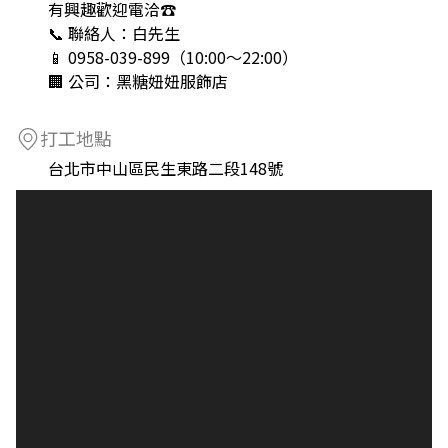
有興趣歡迎電洽☎️
📞 聯絡人：白先生
📱 0958-039-899（10:00～22:00）
🏢 公司：黑糖妞妞服飾店
打工地點
台北市中山區民生東路二段148號