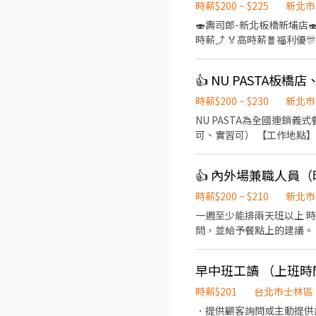
時薪$200 ~ $225
新北市
🍣壽司郎-新北板橋新埔店🍣 🎉全新開幕🎉🇯🇵擴大徵才🙆‍♀️ 💰平日時薪200元起✅️超過基本時薪⤴️ 💰假日時薪210元起✅️超
時薪⤴️ 🏅高時薪🧧福利優🎊彈性排班📝 🚈捷運新埔站1分鐘抵達店鋪🚶‍♂️ 👨‍🎓學生打工👩‍🎓二度就業🎈假日兼職⭐️ 🎖完善教育訓練
🏆無經驗也可以上手❤️ ⭕招募條件 ✅️良好職前教育訓練，無經驗者也可以加入！！！ ✅️歡迎開學打工、假日兼職、二度就業、
外籍學生、實習簽約。 ✅️彈
👍 NU PASTA板
有職缺，歡迎直接投遞履歷！ ⭕工作內容 ▪外場🎈 帶客入座→介紹、服務→飲料提供→餐具清洗→桌邊結帳→收銀結帳...
▪內場🍣 商品進貨、準備、
時薪$200 ~ $230
新北市
頓、環境清洗......等。 ✨️在職教育訓練完善，無經驗者也OK✨️ ⭕獎金福利 ▪生日禮券！ ▪員工用餐優惠！ ▪不定期活動競賽獎
NU PASTA為全國連
金！ ▪一年4次考核及調薪！
可、實習可） 【工作地點】 
企業魅力 ▪「以人為本」
南路二段144巷2號(近捷運
技巧，還可接觸店鋪的經營
容】 1.提供客人專業、即
機會 ▪享有完善的福利制
👍 內外場兼職人員（
麵、餐點製作、吧檯、收銀、
價壽司，致力成為頂尖品牌 ⭕基本保障 ①加班費(以5分鐘為單位計算) ②勞保、健保、意外險 ③每月提撥勞工退休新制6% ④特
推廣。 5.維護環境清潔安
時薪$200 ~ $210
新北市
休／年假按照勞基法規定 ⑤颱
一週至少能排兩天班以上 時段內排4-6小時 餐飲外場： ．負責為顧客帶位、安
相關】 歡迎各大專院校實習生
問，並給予餐點上的建議。
度】 歡迎介紹親朋好友一同
盤與清理環境。 ．並負責
事務。 ．負責洗、剝、削
早中班工讀 （上班時
的容量與重量。 ．負責擺
時薪$201
台北市士林區
．提供顧客詢問或主動提供