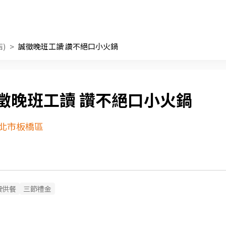
)
誠徵晚班工讀 讚不絕口小火鍋
徵晚班工讀 讚不絕口小火鍋
北市板橋區
費供餐
三節禮金