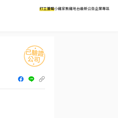
打工兼職
小雞家教
雞地台
最新公告
企業專區