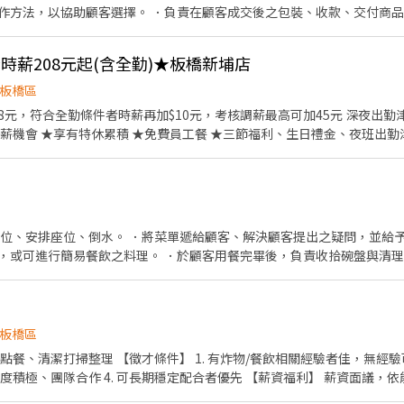
作方法，以協助顧客選擇。 ．負責在顧客成交後之包裝、收款、交付商
】★時薪208元起(含全勤)★板橋新埔店
板橋區
8元，符合全勤條件者時薪再加$10元，考核調薪最高可加45元 深夜出勤津貼每小
薪機會 ★享有特休累積 ★免費員工餐 ★三節福利、生日禮金、夜班出勤
、食材備料、進貨盤點 《外場》:接待服務顧客、
，我們的理念是"消滅世界的飢餓和貧困"，目標是成為全球第一的連鎖餐飲
作提供美味可口的日本國民美食-牛丼/咖哩，並以舒適衛生的用餐環境、
安全，顧客安心。不論是單獨一人、與家人一起、朋友一起，皆可享受用
帶位、安排座位、倒水。 ．將菜單遞給顧客、解決顧客提出之疑問，並給予
可進行簡易餐飲之料理。 ．於顧客用餐完畢後，負責收拾碗盤與清理環境。 ．由於餐點
酌衡量。
板橋區
物/餐飲相關經驗者佳，無經驗可培訓 2. 反應快、手腳俐
4. 可長期穩定配合者優先 【薪資福利】 薪資面議，依能力調整 表現優異另有獎金
我們，一起把板橋的宵夜做強！