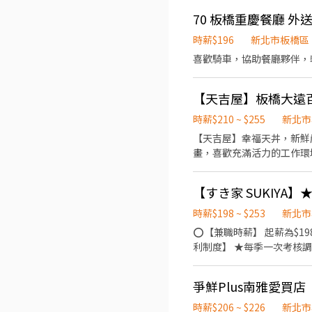
70 板橋重慶餐廳 外送
時薪$196
新北市板橋區
喜歡騎車，協助餐廳夥伴，
【天吉屋】板橋大遠百店
時薪$210 ~ $255
新北市
【天吉屋】幸福天丼，新鮮嚴選
畫，喜歡充滿活力的工作環境，並期望享有多種福利
貨清點、歸位及後續處理 3. 開店前準備
晚班：18:00~22:30
【すき家 SUKIYA
出勤每小時再加5圓，國定假日除外。 ✅工作時段說明：依店鋪營運需求排班；兼職人員每月
✅提供免費溫馨員工餐點、交
時薪$198 ~ $253
新北市
---------------------
⭕【兼職時薪】 起薪為$19
成立-日商三澧餐飲集團 HU
利制度】 ★每季一次考核調
牌，旗下六大連鎖餐飲品牌包含， 
鞋 ★年度健檢 ★勞保、健保，6％勞退提撥 ⭕【工作說明】 《內場》:餐點製作
物餐廳：Mo-Mo-Par
收銀結帳、環境整潔 ★開朗活潑有笑容 ★ＳＯＰ專業流程 ★無經驗可 ★提供完善職前教育訓練 ⭕【經營理念】 我們是日本第一
中。 ------------------
爭鮮Plus南雅愛買店
的速食連鎖ZENSHO集團
申請。 ②履歷初審合適者
高品質的食材，當場現點現
時薪$206 ~ $226
新北市