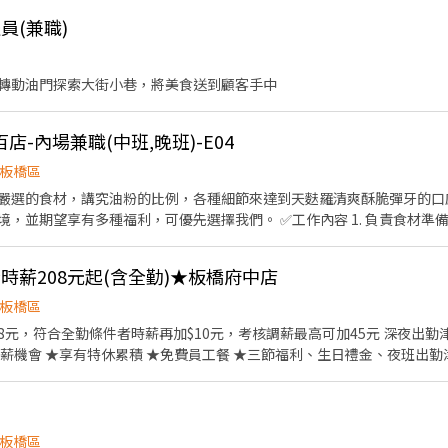
員(兼職)
轉動油門探索大街小巷，將美食送到顧客手中
-內場兼職(中班,晚班)-E04
板橋區
的食材，講究油粉的比例，各種細節來達到天麩羅清爽酥脆彈牙的口感。 若您有兼職打
，可優先選擇我們。 ✅工作內容 1. 負責食材準備、各項餐點製作 2. 協助進
及閉店整理作業 4. 洗滌與環境清潔 5. 完成主管交付工作 ✅工作時段 中班：12:00~21:00
 (排班區間另安排休息時間，週六、週日有一天可排班者尤佳。) ※彈性排班
】★時薪208元起(含全勤)★板橋府中店
可配合排班時數須達60小時以上。
通便利通勤上班很方便。 ✅歡迎無餐飲工作經驗、對餐飲業有熱忱的您，加
板橋區
------------------------------------------------ 『加入三澧 成為
8元，符合全勤條件者時薪再加$10元，考核調薪最高可加45元 深夜出勤津貼每小
MAX ASIA，屬於日本Wondertable餐飲集團在台分公司。 深耕台灣
薪機會 ★享有特休累積 ★免費員工餐 ★三節福利、生日禮金、夜班出勤
★義式料理餐廳：BELLINI CAFFÈ、BELLINI Pasta Pasta、M
、食材備料、進貨盤點 《外場》:接待服務顧客、
adise壽喜燒 ★日式天婦羅專門店：天吉屋、吉天麩羅 全台直營店鋪皆位於
-------------------------------------------------------- 【
，我們的理念是"消滅世界的飢餓和貧困"，目標是成為全球第一的連鎖餐飲
，將邀請實體面談，初審資格不符者則不另行通知。 ③錄取的實際任用職
作提供美味可口的日本國民美食-牛丼/咖哩，並以舒適衛生的用餐環境、
板橋區