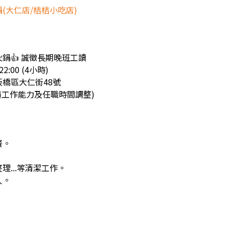
(大仁店/桔桔小吃店)
火鍋👍 誠徵長期晚班工讀
2:00 (4小時)
橋區大仁街48號
0 (隨工作能力及任職時間調整)
餐。
。
理...等清潔工作。
人。