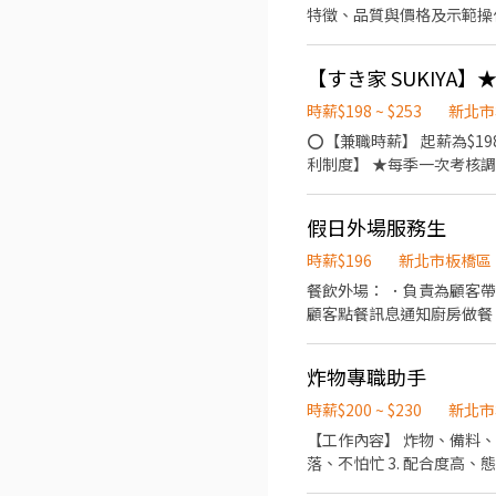
特徵、品質與價格及示範操
【すき家 SUKIYA
時薪$198 ~ $253
新北市
⭕【兼職時薪】 起薪為$19
利制度】 ★每季一次考核調
鞋 ★年度健檢 ★勞保、健保，6％勞退提撥 ⭕【工作說明】 《內場》:餐點製作
收銀結帳、環境整潔 ★開朗活潑有笑容 ★ＳＯＰ專業流程 ★無經驗可 ★提供完善職前教育訓練 ⭕【經營理念】 我們是日本第一
假日外場服務生
的速食連鎖ZENSHO集團
高品質的食材，當場現點現
時薪$196
新北市板橋區
親民的誠懇價格，強調食品
餐飲外場： ．負責為顧客
顧客點餐訊息通知廚房做餐，或
瓷盤，重量會有點重，請斟
炸物專職助手
時薪$200 ~ $230
新北市
【工作內容】 炸物、備料、點餐、清潔打掃整理 【徵才條件】 1. 有炸
落、不怕忙 3. 配合度高、態度積極、團隊合作 
有興趣者請私訊 歡迎加入