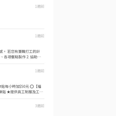
1週前
1週前
工的計
可討論喔。週六與週日正常工時
1週前
入三澧餐飲集團。 -----
家人』共同創造無限可能。 1998年於台灣
時加$50元 ⭕【福
多年的日本與義大利美食連鎖品
津貼 ★提供員工制服及工作
OLINO手工義大利麵 ★日式鍋
各大百貨商場，並持續穩定發展
應徵須知】 ①詳閱工作內容後，請審慎提出應徵
3週前
集團。 我們堅持使用安全及
稱及薪資，依面談結果與經驗
熱情用心的服務態度、平實