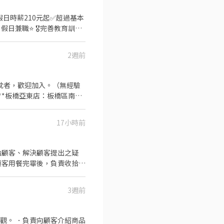
班、週末假日班、放學後打烊班皆
2週前
🫧 餐具清洗、環境整理整
熱忱者，歡迎加入。（無經驗
0～5,000元獎金！ ⭕
 **板橋亞東店：板橋區南雅
禮儀、衛生知識及專業的烹飪
196起月結現金) 【工作內
依努力及成果將有升遷加薪的
各站之工作技能(如：義大利
，讓更多人有機會品嚐美味平
17小時前
助公司各項公益活動、品牌活動
 ⭕其它 【實習
時薪） 【介紹制
顧客用餐完畢後，負責收拾碗
,000元介紹獎金！！！
之準備工作與其他餐廳相關
要的食材。 ．協助測量食材
3週前
觀。 ．負責向顧客介紹商品