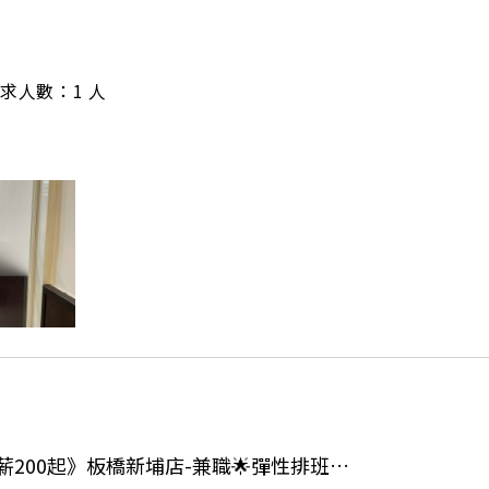
/ 需求人數：1 人
👍 🔥【壽司郎】《時薪200起》板橋新埔店-兼職🌟彈性排班🌟假日時薪210$