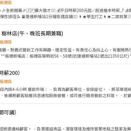
板橋區
過基本
性排班：09:00~23:00(請於面試時與店長確認班表) ✅️不管是平日早
橋店、樹林店(午、晚班長期兼職)
...等。
整理→餐點製作→提供餐點→餐具清洗→環境整理維護......等。 ▪洗碗區
板橋區
鎖義式餐廳，對義式餐飲工作有興趣，穩定性佳，有責任心及向上心，有服務
！！ ▪加班費5分鐘為單位精準計算！ ▪介紹親朋好友入職，期滿可獲得3,00
**板橋新埔店：板橋區陽明街56、58號(近捷運新埔站1號出口350公尺)
注重團隊合作及交流，採納同仁的意見，提升參與感 ▪除學習到日本商業
亞東醫院站2號出口250公尺) **樹林北大店：樹林區佳園路三段168號(時薪
管理，例如：成本控管及數據分析等專業知識 ▪升遷快速且制度完善，
時的服務，給予客人美好的用餐感受。 2.遵照標準作業流程，學習內外場
度，加班費為5分鐘為單位計算，重視員工的辛勤付出 ▪計畫拓展全台灣
時薪200）
外場服務等)。 3.學習如何產品介紹、顧客服務、及門市行銷。 4.協
全。 【應徵請說明應徵新埔店或亞東店或樹林店，午班或晚班時段】
板橋區
風天出勤津貼補助 ⑥員工店內用餐折扣 ⑦提供員工制服 ⑧任職一年後提供免費健檢
排座位。 ．將菜單遞給顧客、解決顧客提出之疑
 福利制度完善，提供加班費！ 時薪制，薪資平日200元/假日210元（高於基本
 ．後續將顧客點餐訊息通知廚房做餐，或可進行簡易餐飲之料理。 ．於
任職，介紹獎金拿不完！！！ 依介紹職位及任職期間不同，發放3,000~5
結帳、收銀等工作。 餐飲內場： ．擔任廚師的助手，處理烹飪前與烹飪中
、切各種食材。 ．負責清理工作環境、設備和餐具。 ．準備不同餐點所需
間可議）
盤、打包外帶服務。
諮商建議給顧客。 ．負責擺設商品、清理環境及維持營業地點之整潔及美