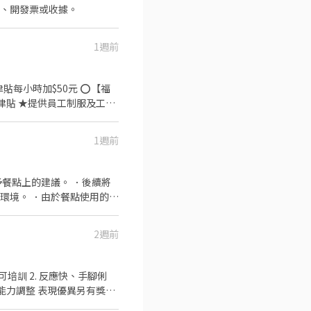
品、開發票或收據。
1週前
時加$50元 ⭕【福
津貼 ★提供員工制服及工作
1週前
集團。 我們堅持使用安全及
熱情用心的服務態度、平實
餐的樂趣。
餐點上的建議。 ．後續將
使用的是
2週前