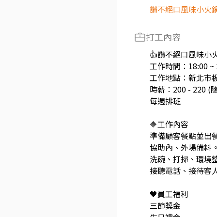
讚不絕口風味小火鍋
打工內容
👍讚不絕口風味小
工作時間：18:00 ~ 2
工作地點：新北市板
時薪：200 - 22
每週排班
🔶工作內容
準備顧客餐點並出
協助內、外場備料
洗碗、打掃、環境整
接聽電話、接待客
🧡員工福利
三節獎金