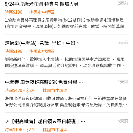
8/24中壢綠光花園 特賣會 撤場人員
2週前
尺，分厘卡) 3.目檢單位會使用放大鏡 4.久坐居多 ❤【工作時間】-
需配合現場產線加班 ☛ 日班:08:00-16:30 💰【薪資待遇】: 日班
時薪$196
桃園市中壢區
$220/H ➽享有勞健保、勞退基金、團保 🎀想找好工作 應徵方式:
1.協助商品裝箱理貨 2.須搬重物(約12雙鞋) 3.協助疊貨 4.環境整理
✅0925-751371-洪小姐 ✅賴：https://lin.ee/sT0WJKx 🎇職缺很快
(賣場理貨完畢，環境清掃) 5.如進度提前完成，依當下時間計算薪資
補滿，心動不如馬上行動🎈
6.無供餐食,茶水
速邁樂(中壢站)~急徵~早班、中班、時段班 長期♾️時薪制服務員
5天前
時薪$196
桃園市中壢區
誠徵新夥伴，歡迎加入中壢站 • 協助加油與基本洗車服務 • 現場
環境整理與維護 • 商品與活動介紹說明 • 現金收銀與點收工作 我
們給你的： • 彈性排班，可配合個人時間 • 明確友善的工作指導
不論有無經驗，歡迎有熱誠加入速邁樂團隊的你一起加入~ 早班：
中壢旁 周休夜班高薪65K 免費供餐 美商電子 WS
4天前
0700-1500 中班：1500-2300 時段班：1500-2100
時薪$420 ~ $520
桃園市中壢區
☀️釋出稀有夜班缺額 月收可達65k ☀️公司福利佳 三節禮盒尾牙聚餐
☀️好公司推薦介紹親朋好友來 獎金躺著賺 ☀️冷氣廠房、免費供餐
(精美餐盒市值200) ☀️免費汽機車位 ☀️周休六日見紅休☀️休息時間
超彈性 ☀️免經驗日班可達49k夜班65k ㊣ 產業類別：電子通訊／電
🦐【蝦高鐵南】💰日領🔥單日報班｜✅快速上手｜🉑無經驗
5天前
腦週邊批發業 ㊣ 工作內容： 【作業員】 1. 負責SMT 物料上料及設
備生產操作 2. 依照SOP進行電子產品組裝、檢驗、包裝等作業 3. 填
時薪$196 ~ $270
桃園市中壢區