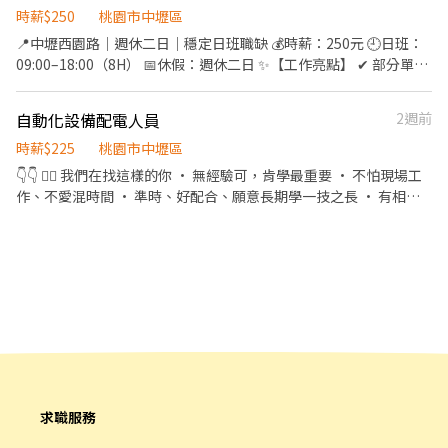
裝作業 ⭐️【工作時間】 ➽日班 : 08:00~16:30 $220/H ☛ 可領
時薪$250
桃園市中壢區
$38,720~$51,670 ➽中班 : 16:30~01:00 $240/H ☛ 可領
📍中壢西園路｜週休二日｜穩定日班職缺 💰時薪：250元 🕘日班：
$42,240~$65,000
09:00–18:00（8H） 📅休假：週休二日 ✨【工作亮點】 ✔ 部分單位
冷氣房作業、環境舒適 ✔ 免穿全套無塵衣 ✔ 週休固定、生活穩定
📦【工作內容】 • 原料製造、取樣、測樣 • 數據記錄、表單整理
自動化設備配電人員
2週前
• 進出貨登記與管理 • 文件歸檔整理 （以日班為主，後續依廠區
需求可能支援中班） 📌【條件說明】 • 高中畢業 • 當月出勤需滿
時薪$225
桃園市中壢區
一百六十/小時 • 用餐自理（可外出或公司代訂） 📞 應徵方式 聯絡
👇👇 🙋‍♂️ 我們在找這樣的你 • 無經驗可，肯學最重要 • 不怕現場工
窗口：HR陳先生 電話：0902-160-886 +好友：@325nrgvm 快速
作、不愛混時間 • 準時、好配合、願意長期學一技之長 • 有相關
加入https://lin.ee/7kPEafx
經驗或讀過電機類更好（沒有也OK） 💰 薪資福利 • 薪資：1800/
日（依能力調整） • 表現好、學會就加薪，不畫餅 • 穩定工作，
不是做一天算一天 • 有機會培養成獨立技術人員 🌱 為什麼可以來
試試？ ✔ 有師傅帶，不怕不會 ✔ 技術在身，未來不怕沒工作 ✔ 適
合想學一技之長、不想一直換工作的你 ✔ 比純勞力工作更有發展性
求職服務