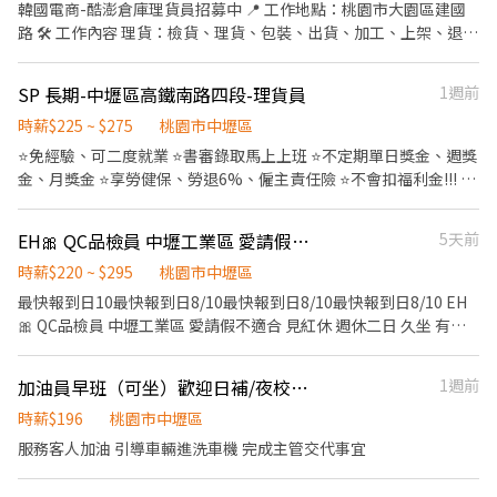
調、料理、配料加工、包裝、前置(洗食材)、調理(料理食材) ✅ 廠區
韓國電商-酷澎倉庫理貨員招募中 📍 工作地點：桃園市大園區建國
地址 : 中壢區自強一路(中壢工業區) ✅ 薪資說明 : ⭕日班 220~232/H
路 🛠 工作內容 理貨：檢貨、理貨、包裝、出貨、加工、上架、退貨
$40,832(含津貼)-$82,697(含加班) ⭕中班 232/H$40,832(含津
⏰ 工作時間 日班：08:00–17:00 晚班：18:00–03:00 💰 薪資待遇 日
貼)-$82,697(含加班) ⭕夜班 255/H$44,880(含津貼)-$88,669(含加
班時薪 210元 晚班時薪 240元 另有堆高機津貼 20元 （需通過訓
SP 長期-中壢區高鐵南路四段-理貨員
1週前
班) ✅ 日班時段 : ★06:00～14:45★06:30～15:15★07:00～
練） 📅 休假制度 排休制，每月 8–10 天 🎁 工作福利 1.免費供餐 2.
15:45★07:30～16:15★08:00～16:45★08:30～17:15 ✅ 中班時段 :
廠區配備大電風扇，環境不悶熱 3.多條免費交通車路線，通勤免煩
時薪$225 ~ $275
桃園市中壢區
★12:00-20:45★12:30-21:15★13:00-21:45★13:30-22:15★14:00-
惱 📲 應徵方式 加 官方ID ➜ @446nvivi ☎ 聯絡人：艾瑞克 0968-
⭐️免經驗、可二度就業 ⭐️書審錄取馬上上班 ⭐️不定期單日獎金、週獎
22:45★14:30-23:15★15:00-23:45★15:30-00:15★16:00-00:45 ✅
932-939 📩 報名格式：【姓名＋電話＋職缺截圖】
金、月獎金 ⭐️享勞健保、勞退6%、僱主責任險 ⭐️不會扣福利金!!! ⭐️
夜班時段 :
特休假 【派駐廠商】:蝦皮 【工作內容】:投貨/分貨/~刷條碼/裝箱等
★21:00~05:45★21:30~06:15★22:00~06:45★22:30~07:15★23:00~0
等 【休假方式】：排休(月休8~9天) ⭐️檔期活動：08月 早八：
(每半小時為一個班別)
EH🎀 QC品檢員 中壢工業區 愛請假不適合 見紅休 週休二日久坐 有經驗者優先
5天前
07:00~16:00 時薪225~240元（含津貼） 午班：14:00~23:00 時薪
265~275元（含津貼） 【匯薪方式】：每月10號/周領/隔日領 ▶工
時薪$220 ~ $295
桃園市中壢區
作地點：高鐵南:桃園市中壢區高鐵南路四段888號 【應徵方式】：
最快報到日10最快報到日8/10最快報到日8/10最快報到日8/10 EH
✌葉專員0967255368 ✌薛專員0938456835 ✌截圖後·點擊鏈接應
🎀 QC品檢員 中壢工業區 愛請假不適合 見紅休 週休二日 久坐 有經
徵：https://lin.ee/AeE2u7i
驗者佳佳 🎀QC 品檢員 快速上班 中壢工業區 穩定高時薪 🎀 ✨ 愛請
假不要來✨ ✯見紅休 ✯ 【♡可日、週領♡】產品檢查&測試 🎀穩定
加油員早班（可坐）歡迎日補/夜校生（8月開始上工）
1週前
工作你快來~🎀 👍碳纖維複合材料檢查、測量 👍中壢工業區穩定工
作 👍時薪早班$220 👍可日領/週領 👍靜電服 👍周邊停車方便 👍中午
時薪$196
桃園市中壢區
外出用餐 👍👍👍👍👍【求職最快速 每天都面試!】👍👍👍👍👍 ❤
服務客人加油 引導車輛進洗車機 完成主管交代事宜
【工作地點】：桃園市中壢區西園路(中壢工業區) ❤【工作內容】
➽品檢員: 1.目視外觀不良辨識與隔離、整理 2.操作量測儀器(游標卡