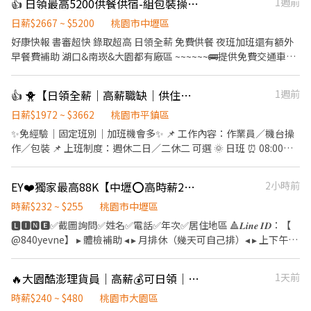
👍 日領最高5200供餐供宿-組包裝操作機台
1週前
需附三年內一般勞工體檢 -------------------------------------------
-------------------------- 📩【立即應徵】 ➊填寫履歷：
日薪$2667 ~ $5200
桃園市中壢區
https://reurl.cc/4b3NED ➋加入留言：https://lin.ee/qgRJdBA 或
好康快報 書審超快 錄取超高 日領全薪 免費供餐 夜班加班還有額外
加 @nhy5896h 💥截圖職缺文💥 私訊留下 ⌜姓名✚電話 指名威爾森
早餐費補助 湖口&南崁&大園都有廠區 ~~~~~~🚌提供免費交通車🚌
專員」
~~~~~~~ 日班210 中班240 夜班260 加班多 可彈性 ❣️ 先搶先贏 ❣️ 趕
快報名❣️截圖加瀨 【冷氣房上班】【週休六日、見紅休】 🌞日班
👍 🐥【日領全薪｜高薪職缺｜供住宿｜平鎮】🐥
1週前
08:00~17:30(可彈性加班2h) 中班 14:30~12:00 🌛夜班
20:00~05:30(可彈性加班2h) 薪資:60000~95000 工作內容： 組裝、
日薪$1972 ~ $3662
桃園市平鎮區
包裝、測試、操作機台 ☝️用餐方式:免費 ☝️休假說明:週休六日 #提供
✨免經驗｜固定班別｜加班機會多✨ 📌 工作內容：作業員／機台操
住宿 #免費供餐 #蘆竹 #南崁 #大園 #免費交通車 #日領全薪 #高額週
作／包裝 📌 上班制度：週休二日／二休二 可選 🌞 日班 ⏰ 08:00－
領一萬 #轉他人帳戶 #現金 ⚡️⚡️⚡️名額有限 截圖✚ ʟɪɴᴇ 報名 ⚡️⚡️⚡️ 安心
17:15（8H） 💰 時薪約 220 元 🌙 夜班 ⏰ 22:00－07:15（8H） 💰
求職請找💼徐小姐 點擊快速✚好友： https://lin.ee/JefzYJo
時薪約 250 元 🔥 二休二班別也有缺！ 日班／夜班皆可安排 🌞二休
EY❤️獨家最高88K【中壢⭕高時薪255⭕等當兵可】班別自選.門市書審.週週領薪
2小時前
二班日班 ⏰ 07:00－19:00（12H） 💰 時薪約 230 元 🌙二休二班夜
班 ⏰ 19:00－07:00（12H） 💰 時薪約 260 元 加班費另計，收入更
時薪$232 ~ $255
桃園市中壢區
穩定！ 💰額外獎金最高4200 💰 ✅ 免經驗可 ✅ 可立即上工 ✅ 冷氣廠
🅻🅸🅽🅴✅截圖詢問✅姓名✅電話✅年次✅居住地區 🔺𝑳𝒊𝒏𝒆 𝑰𝑫：【
房 ✅ 提供制服 ✅ 提供住宿 ✅ 穩定長期工作 #提供住宿 #平鎮 #中壢
@840yevne】 ▸ 體檢補助 ◂ ▸ 月排休（幾天可自己排）◂ ▸ 上下午各
#桃園 #八德 #日領全薪 #高額週領一萬 #轉他人帳戶 #現金 ⚡️⚡️⚡️名額
１０分休息◂ ▸ 工作環境空調廠房 / 廠區乾淨明亮◂ ▸免經驗固定班 /
有限 截圖✚ ʟɪɴᴇ 報名 ⚡️⚡️⚡️ 安心求職請找💼徐小姐 點擊快速✚好
提供美食團膳◂ ▸機車停車場 / 享有勞、健保、勞退6％◂ ▸三節禮金
🔥大園酷澎理貨員｜高薪💰可日領｜免費供餐🍱｜快速上工🚀酷MH
1天前
友： https://lin.ee/JefzYJo
或禮品(到職滿三個月享有)◂ 【 職缺介紹 】 ✅ 工作產品 : 知名超商
的食品加工/便當/御飯糰/涼麵/沙拉/三明治 ✅ 工作內容 : 食品製作烹
時薪$240 ~ $480
桃園市大園區