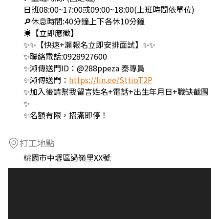
日班08:00~17:00或09:00~18:00(上班時間依單位)
🔎休息時間:40分鐘上下各休10分鐘
☀️【立即應徵】
✨✨【快速+瀨報名立即安排面試】✨✨
✨聯絡電話:0928927600
✨瀨傳送門ID：@288ppeza 秦專員
✨瀨傳送門：
https://lin.ee/SttioT2P
✨加入後請幫我留言姓名+電話+出生年月日+職缺截圖
✨
✨名額有限，招滿即停！
打工地點
桃園市中壢區過嶺里XX號