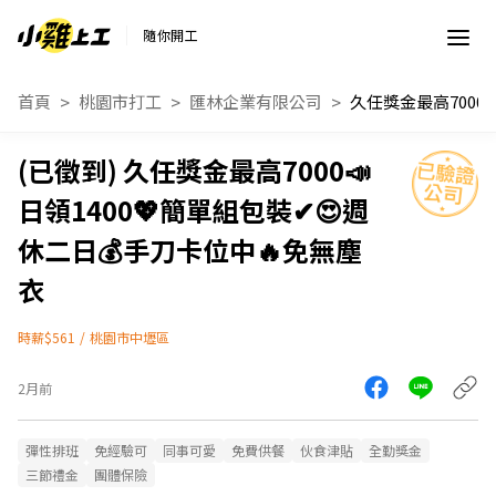
隨你開工
首頁
桃園市打工
匯林企業有限公司
久任獎金最高7000📣
日領1400💖簡單組包裝✔😍週
休二日💰手刀卡位中🔥免無塵
衣
時薪$561
/
桃園市中壢區
2月前
彈性排班
免經驗可
同事可愛
免費供餐
伙食津貼
全勤獎金
三節禮金
團體保險