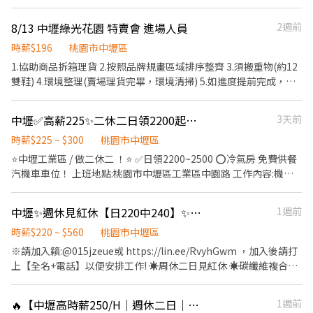
作 應徵方式: ✅0925-751371 https://lin.ee/sT0WJKx 立即為您安
8/13 中壢綠光花園 特賣會 進場人員
2週前
排 加入後請留言【姓名✚電話✚截圖，會優先為您服務】 ✅免服務
費 ✅ 專員服務 ✅ 安心面試 🎇職缺很快補滿，心動不如馬上行動🎈
時薪$196
桃園市中壢區
1.協助商品拆箱理貨 2.按照品牌規畫區域排序整齊 3.須搬重物(約12
雙鞋) 4.環境整理(賣場理貨完畢，環境清掃) 5.如進度提前完成，依
當下時間計算薪資 6.無供餐食,茶水
中壢✅高薪225✨二休二日領2200起⭐汽機車車位⭕RJ108
3天前
時薪$225 ~ $300
桃園市中壢區
⭐中壢工業區 / 做二休二 ！⭐ ✅日領2200~2500 ⭕冷氣房 免費供餐
汽機車車位！ 上班地點:桃園市中壢區工業區中園路 工作內容:機台
操作、包裝作業 ✅薪資說明：日> 225元/H 夜> 255元/H ✅上班時
間: ✨日 07:30-19:40✨用餐：11:30-12:00/17:30-18:10 間休：
中壢✨週休見紅休【日220中240】✨可日領1600-2500
1週前
09:00-09:30/14:00-14:30(兩次各30分鐘) ⭐夜 19:30-07:40⭐用餐：
23:30-00:00/05:30-06:10 間休：21:00-21:30/02:00-02:30(兩次各
時薪$220 ~ $560
桃園市中壢區
30分鐘) ★1~2週下夜班 加班均為休假日加班★ ⭕免費午晚餐/消夜/
※請加入籟:@015jzeue或 https://lin.ee/RvyhGwm ，加入後請打
早點 附有微波爐 ⭐汽機車車位 15日發薪 ✅任職滿三個月體檢費全免
上【全名+電話】以便安排工作! ☀️周休二日見紅休 ☀️碳纖維複合材
【福利說明】 ✨享勞保、健保、團保、6%勞退、三節 ✅電話搜尋
料線作業員 ☀️急用錢還=>可日領/週領【可日領 1600-2500可周領
0973507133 加入賴-謝專員 ❤️也可洽詢其他新北/桃園全區職缺喔⭐
高達12500】 ☀️停車位好找=>周邊停車方便 ☀️工作環境舒適不悶熱
🔥【中壢高時薪250/H｜週休二日｜免無塵衣】🔥
1週前
⭐️【工作內容】: 碳纖維材料生產技術人員/操作機台、產品檢測及包