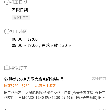
打工日期
不限日期
長短期皆可
打工時間
08:00 ~ 17:00

09:00 ~ 18:00 / 需求人數：30 人
相似打工
👍 時薪𝟐𝟔𝟎☀️光電大廠☀️組包裝/操機✅可週領✅免費供餐 ✅二休二✅快速報到-WI
22小時前
時薪$230 ~ $260
桃園市中壢區
▶️工作內容： 太陽能板製程 機台操作、包裝 (需著全套無塵服) ▶️工
作時間： 日班07:30-19:40 夜班19:30-07:40 (可輪班優先錄取) ▶️休
假制度：做二休二 ▶️薪資：日班230 / 夜班260 ▶️休息時間：第一餐
休30分，間休各休30分，第二餐休40分 ▶️用餐制度：免費供餐 📌