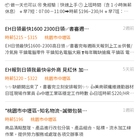
寫生產報表以追蹤生產產出 【倉管】 1. 負責原物料、半成品等庫存
📦 做一天也可以 🉑 免經驗｜快速上手 🕒 上班時間（含 1 小時無薪
的控管 2. 負責收料及發料等庫存異動 3. 配合生產線排程進行領料及
休息） 🔹早7短：07:00－11:00➡️時薪 $196~230/H 🔹早7班：
備料 4. 定期盤並確保帳料一致 5. 負責倉儲相關進出貨盤點及運輸和
07:00－16:00➡️時薪 $196~230/H 🔹夜12班：00:00－09:00➡️時薪
分配等作業 【品保】 1、IQC 進料檢驗及資料紀錄表單填寫及系統
$220~270/H 📦 工作內容 ✔ 網購包裹理貨、分貨 ✔ 依現場主管指示
EH日領最快1600 2300日領✅書審週一三上工🎀供餐/冷氣房平鎮電腦零
2週前
輸入 2、物料檢驗報表製作 3、對物料庫存品進行定期抽檢 4、需會
作業 📍上班地點 高鐵南倉｜桃園市中壢區高鐵南路四段
看2D圖面及電子料Marking 5、有PCBA檢驗相關經驗佳 6、需支援
▬▬▬▬▬▬【📲 快速報名】▬▬▬▬▬▬ ❤️𝑳𝒊𝒏𝒆 𝑰𝑫：
時薪$215 ~ $315
桃園市中壢區
廠內其他QC工作，如: IPQC, FQC, OQC ❤️上班時間： 日班 08:30-
【0965330514 】明熙-Lisa 麗莎專員 留言 ✅ 職缺截圖 ✅ 一對一專
EH日領最快$1600-2300高日領 ✅書審完每週兩天報到上工🎀供餐/
17:30 需配合加班 夜班20:30-05:30 需配合加班 ❤️工作地點:桃園市
人協助報名 💬 不強迫推銷｜不使用話術 🤝 誠信回覆｜有問必答
冷氣房 平鎮電腦零件 平鎮知名電腦大廠 ❣️每年職缺搶瘋 平鎮區 電腦
大園區高鐵站前西路3段號(大江3分鐘) ❤️薪資福利： 日班時薪$210
零件組裝 包裝 測試 大廠❣️ 💎【工作內容】SMT機台操作/組包/IPQC
日班薪$36960~49000(加班滿44小時,如周六加班更高) 夜班薪
💎【上班時間】 日班 08:00～17:00 // 加班配合廠區時間 夜班 20:00
$51260~63340(加班滿44小時,如周六加班更高) 夜班津貼450/日(當
EH報到日領我最快🤩外商 見紅休 加班賺錢最容易🤩運動器材作業員
5天前
～05:00（8月3日報到）報到完，當天下夜班~ 💎【上班地點】平鎮
日工時須滿8H)，夜點費200(當時工時須滿6H ❤️休假方式：周休六
大全聯附近 💎【休假】週休二日❤8HR見紅休 😍上班還能擁有家庭
時薪$220 ~ $322
桃園市中壢區
日 見紅休 🎈員工福利🎈 ✅勞保、團保、勞退 ✅免繳福利金0.5% ✅
日🥰 💎【用餐】免費供餐，加班供2餐 💎【薪資待遇】日班時薪
✨✨缺額開出來了，書審完立刻安排報到✨✨ 👍美商碳纖維運動器材
可周領 用錢沒煩惱 可日領 可周領 日領最高可達1920起 ❣️【快速預
$215/H、夜班時薪$235/H 👍日領我最快👍 日領我最快👍 😚日班日
日班現場作業員 👍中壢工業區穩定工作時數 👍日班時薪:$220/HR
約✚找康彼斯柔伊】❣️ ☑️【線上投遞履歷，將立即與您聯絡】
領金額$1600😚 😚夜班日領金額$1700😚 💰💰全勤獎金$1000💰💰
中班時薪：$240/HR 👍周邊停車方便 👍用餐時間可叫外送 👍👍👍👍
☑️【請電洽☎0911608280，找柔伊面試】 ☑️【LIN】
✅靜電服 ✅免二面，書審過了就上班 ✅無經驗可 ✅快速安排上班 ✅
👍【求職最快速 每天都面試!】👍👍👍👍👍 ❤【工作地點】：桃園市
@661pongj【請留下 姓名✚電話✚職缺名稱】
*桃園市中壢區~知名物流~誠徵包裝作業加工人員
1週前
固定班別不輪班 ✅可日領 可周領 ✅免費機車停車位 ✅免費供餐 🎀應
中壢區西園路(中壢工業區) ❤【工作時間】 日班作業員 ☛ 日班:
徵方式: ☎加入好友，截圖詢問~ ✅0925-751371-洪小姐 ✅賴：
08:00-16:30 (如有加班往後+2H) ☛ 中班: 18:30-03:00 (如有加班往
時薪$196
桃園市中壢區
@731kjelp ★✜✜✜✜✜✜✜✜✜✜亦可洽詢其他職缺唷
後+2H) 💰【薪資待遇】: 日班：$220/HR 中班：$240/HR 😍😍好康
商品清點整理、產品進行改包分裝、產品組合、貼標，流水加工線
✜✜✜✜✜✜✜✜✜✜
福利： ✔️免無塵服、靜電服 ✔️固定週休，見紅休享有美滿家庭日 ✔️
作業，提供勞力服務或處理各項交辦事項
門市書審錄取快速報到 ✔️可日週領 ✔️享有勞健保、團保 🎀想找好工