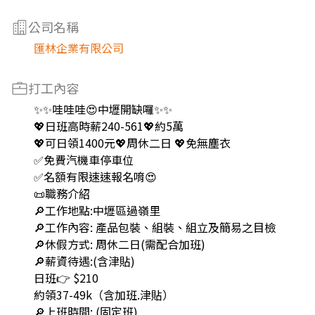
公司名稱
匯林企業有限公司
打工內容
✨✨哇哇哇😍中壢開缺囉✨✨
💖日班高時薪240-561💖約5萬
💖可日領1400元💖周休二日 💖免無塵衣
✅免費汽機車停車位
✅名額有限速速報名唷😍
📜職務介紹
🔎工作地點:中壢區過嶺里
🔎工作內容: 產品包裝、組裝、組立及簡易之目檢
🔎休假方式: 周休二日(需配合加班)
🔎薪資待遇:(含津貼)
日班👉 $210
約領37-49k（含加班.津貼）
🔎上班時間: (固定班)