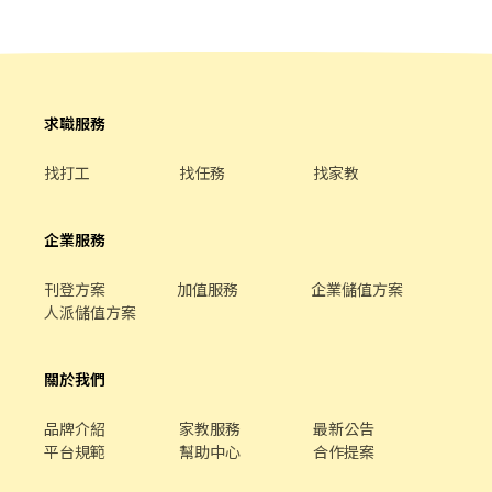
openExternalBrowser=1 - ➢聯繫：康彼斯 Tim ➢電話：02-
料，生活用品及食品泡麵、知名汽水、果汁飲料檢貨 ❇️休假制度：
66040161 ➢ʟɪɴᴇ ID：@977slxah
30~60分依單位/周休六日 ❇️時間/薪資 ： 【早班】
08:30~17:30//09:00~18:00(都要可以配合) 〖 $220/H 〗含績效津貼
薪約➜$38720起~50000 每月5日發薪
求職服務
找打工
找任務
找家教
企業服務
刊登方案
加值服務
企業儲值方案
人派儲值方案
關於我們
品牌介紹
家教服務
最新公告
平台規範
幫助中心
合作提案