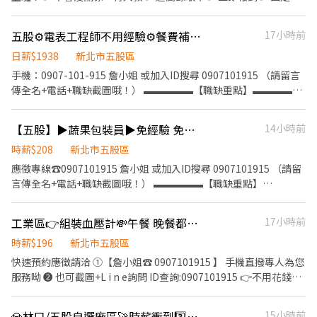
班｜免輪班 ✅ 彈性加班，多賺更多 ✅ 週領最高 6,000 元 ✅ 廠內免
費機車停車位 ━━━━━━━━━━━━━━━ 📍 工作地點 新北
五股⚙電表工程師不用經驗⚙餐費補貼⚙外勤補貼⚙書審即可上班⚙日薪1938 $ ⚙
17小時前
市五股區登林路 （近維格餅家，約1分鐘） 📦 工作內容 揀貨／檢貨
商品包含： 🥤 飲料、汽水、果汁 🍜 泡麵、食品 🥣 樂扣樂扣生活用
日薪$1938
新北市五股區
品等 🗓 休假制度 週休六、日 （休息30～60分鐘，依單位安排） ⏰
手機：0907-101-915 詹小姐 或加入ID搜尋 0907101915 （請留言
上班時間 早班 08:30－17:30 或 09:00－18:00 （需可配合兩種時
傳全名+電話+職缺截圖哦！） ▬▬▬▬▬【職缺重點】▬▬▬▬▬
段） 💰 薪資待遇 時薪 220 元/H ⭐ 薪約 38,720～50,000 元 （薪資
☑ 穿便服 ☑ 固定休六日 ☑ 提供餐費補貼 ☑ 外勤外出補貼 ☑ 週領、
含津貼、加班） 🔥 名額有限，想找穩定工作的快來！ 📞 0965-815-
隔日領 ☑ 無學歷 、經歷限制 ☑ 線上書審報名快速上班 ☑ 長期職
【五股】▶蔬果包裝員▶免經驗 免加班▶可隔日領1664🌿周周領7000🌿想賺錢看過來🌿
14小時前
880｜栗栗專員 免費諮詢、免費安排面試！
缺，不怕放無薪假 ☑ 工作內容簡單，易上手 ☑ 享勞保/團保及勞退
6％及各種福利 ▬▬▬▬▬【職缺介紹】▬▬▬▬▬ 【工作地
時薪$208
新北市五股區
點】：新北市五股區五權五路 【工作內容】：電表工程師 拿工具 維
應徵專線☎0907101915 詹小姐 或加入ID搜尋 0907101915 （請留
修電表 檢查電表 協助師傅 會獨立作業 【用餐制度】：自理 餐費補
言傳全名+電話+職缺截圖哦！） ▬▬▬▬▬【職缺重點】
貼70 【工作時間】：08:00-17:00 【薪資待遇】：時薪$196 + 津貼
▬▬▬▬▬ ☑ 固定班別 ☑ 表現好可轉正 ☑ 環境乾淨整潔 ☑ 可周
300/天 / 結算日(26~25) 【休假制度】：周休六日 【工作須知】：
領、隔日領 ☑ 無學歷、經歷要求 ☑ 工作內容簡單，易上手 ☑ 訂單
工業區👉組裝血壓計💸午餐 晚餐都供餐 上班不怕餓🤩還享預支福利
17小時前
久站 走動
穩定，不怕無薪假 ☑ 享勞保/團保及勞退6％ ☑ 到職滿3個月享有生
日/過年/端午/中秋/禮金或禮品 ▬▬▬▬▬【職缺介紹】▬▬▬▬▬
時薪$196
新北市五股區
【工作地點】： 新北市五股區工商路 【工作內容】： 蔬果加工、包
快速預約應徵請洽 ①【詹小姐☎ 0907101915 】 手機直撥專人為您
裝、出貨、理貨、檢驗 【工作時間】： 日班：08:00~17:00 (用餐60
服務呦 ❷ 也可截圖+L i n e詢問 ID查詢:0907101915 👉不用花錢體
分鐘+彈性休息30分鐘) (旺季需依訂單量來配合加班) 【薪資待
檢 👉放假還算薪水唷 👉不用經驗 錄取率高 👉書審即可 不用二面
遇】： 日班：208 (加班費都是照勞基法計算) 【休假制度】： 月排
👉今天報名隔天上班 👉紅字都休 可以陪家人 📌工作地點 : 五股區五
💎林口/五股自選廠區🚀時薪衝到3️⃣0️⃣0️⃣🚀日領🚩月賺9️⃣萬/固定班/免費交通車
15小時前