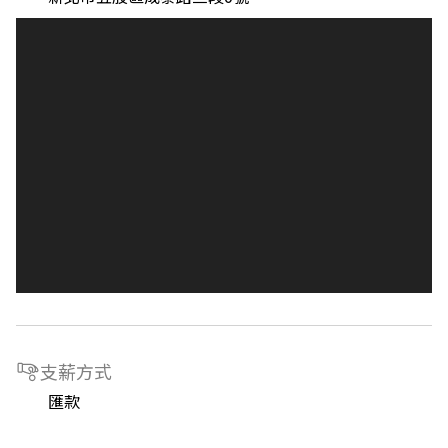
支薪方式
匯款