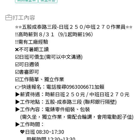
打工內容
⭐⭐五股成泰路三段-日班２５０/中班２７０作業員⭐⭐
‼️高時薪到８/３１（9/1起時薪196）
‼️需有工廠經驗
❌不可暑期工讀
☑️日班可僑生(需可以中文溝通)
☑️可日週領
☑️書審即可
☑️工作簡單、獨立作業
👉️快速報名：電話搜尋0963006671加賴
▶️薪資待遇：時薪日班２５０元 / 中班日班２７０元
▶️工作地點：五股-成泰路三段 (聯邦銀行隔壁)
▶️工作內容：電錶零件組裝、包裝
(需久坐，獨立作業，需配合輪調，會用電動起子佳)
▶️工作時間：
💖日班 08:30~17:30
用餐時間 12:30~13:30