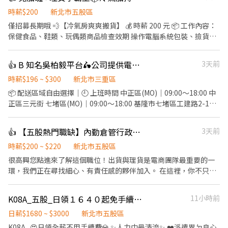
時薪$200
新北市五股區
僅招募長期哦 💨【冷氣房爽爽搬貨】 💰 時薪 200 元 📦 工作內容：
保健食品、鞋類、玩偶類商品檢查效期 操作電腦系統包裝、撿貨、
貼標 簡單好上手，不用經驗 🕒 上班時段： 週一到週五 每天08:30-
17:30/09:00–18:00 (兩班可自選) 六日紅字放假爽爽休 不加班不加
👍 B 知名吳柏毅平台🛵公司提供電動機車、保底+獎金
3天前
班~ 📍 地點：新北市五股區登林路 有提供機車停車位 🎁職務亮點：
冷氣房工作，夏天不怕熱 穩定大廠，工作安心 勞健保、勞退完整保
時薪$196 ~ $300
新北市三重區
障 無仲介費、無服務費，薪水都是你的~ ♥應徵流程 填寫線上履歷
📦 配送區域自由選擇｜🕘 上班時間 中正區(MO)｜09:00～18:00 中
>>參加視訊面試>>順利錄取安排報到上班 炎炎夏日☀免費冷氣任你
正區三元街 七堵區(MO)｜09:00～18:00 基隆市七堵區工建路2-1號
吹~ ☆☆☆☆☆☆☆☆☆☆☆☆☆☆☆☆☆☆☆☆ ✍(◔◡◔)應徵、
2樓 (急缺) 板橋區(MO)｜08:00～17:00 土城區永豐路2654-1號 土城
詢問歡迎直接聯繫 招募專員賴 https://lin.ee/PGxf2s9 加入後請留
區(PC)｜08:00～17:00 板橋區大觀路一段28巷118號 (急缺) 中正區
👍 【五股熱門職缺】內勤倉管行政｜工作環境佳｜時薪200-220｜可現領週領
3天前
言 :姓名/電話/應徵工作截圖
(PC)｜08:00～17:00 三重區環河南路228號 三重區(PC)｜09:00～
18:00 三重區環河南路228號 蘆洲區(PC))｜08:00～17:00 三重區環
時薪$200 ~ $220
新北市五股區
河南路228號 ) 大安區(PC))｜信義區松德路257號 永和區(PC)｜ 中
很高興您點進來了解這個職位！出貨與理貨是電商團隊最重要的一
和區圓通路435巷3-15號 💰 制度： 35K 加上各種激勵獎金、全勤獎
環，我們正在尋找細心、有責任感的夥伴加入。 在這裡，你不只是
金 送件也有累計件數獎金 平均輕鬆月收 50K以上 💵 獎金多・訂單
一個包貨員。為了讓你徹底了解我們的商品與運作邏輯，初期將以
多・收入穩！ 準時發薪 ✅ 每月15號帳上見 💳 ✨ 我們在找這樣的
「現場進出貨與流程熟悉」為主；當你練就一身紮實的基本功後，
K08A_五股_日領１６４０起免手續費／加班機會多／3C外殼加工
11小時前
你： 想穩定賺高薪 動作快、時間觀念好 想多接多賺、越跑越順！ ⚡
我們將逐步培訓你參與「客服與行政」作業，讓你的職涯技能持續
高薪直送你的口袋！ 👉 名額有限，快來加入我們吧！
升級！ 【你的主要任務：階段性成長】 📦 第一階段：倉儲理貨與品
日薪$1680 ~ $3000
新北市五股區
質把關（打好基本功） 精準出貨：負責日常進出貨作業、揀貨與包
K08A . 😍日領全薪不用手續費💎 ✨人力中最清流✨ ❤️派遣界ㄉ良心