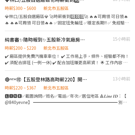
休8~9天，其中3天可自選 【工作須知】： 低溫環境作業
工二路 (一廠) 五股區五工七路 (二廠) 已一廠為主唷~ 📌上班時間 :
(10°C~15°C)、久站走動，須穿無塵衣，需配合體檢
07:50~17:10 偶爾配合˙加班1-3小時 📌用餐時間 : 用餐60分鐘 上下
時薪$300 ~ $600
新北市五股區
午間休10分鐘 📌薪資計算 : 33000起 加班費依照勞基法計算 結算日
💎林口/五股自選廠區💎 🚀時薪衝到3️⃣0️⃣0️⃣🚀 🔥🔥可周領 可日領🔥
21~20號為一個月 📌工作內容 : 耳溫槍 血壓計等醫療器材 組包裝 品
🔥 🔥🔥可周領 可日領🔥🔥 ✅固定班免輪班 ✅穩定長期!! ✅ 免經驗，
檢 測試 加工 (會穿半套或全套無塵服) (站坐崗位都有 會輪調) 📌供餐
轉職跑道，專人教導!! ✅免費健身房讓你使用 ✅設有員工機車停車場
制度 : 有休息室 販賣機 微波盧 蒸飯箱 冰箱 飲水機 免費供午餐 晚上
✅ 美食街餐廳用餐 80元供公司補助40元 ✅5號領薪 ✅需体檢 免費交
純書審✨隨時報到✨五股新冷氣廠房_輕鬆撿貨包裝人員✨可周領✨優質環境/免費機車位
15小時前
加班補餐費80$ 📌休假制度 : 周休六日 見紅休
通車:報到當天可搭車 ＊工作地點： 林口區 :林口區工二四路18號
(近醒吾科大) 五股區 :新北市五股區五工六路(直接五股報到) ＊工作
時薪$200 ~ $220
新北市五股區
內容：組裝／操作機台／包裝／測試/顯微鏡 ＊工作時間：日班
✔️ 廠區提供免費汽機車車位！ ✔️ 工作易上手，條件、經驗都不拘！
08:30-17:30夜班：20:30~05:30 ＊休假制度：做五休二 ＊休息時
✔️ 須配合排班 (一例一休) ✔️ 配合加班賺更高薪資！ 🌟 工作內容 驗
薪：中午一小時 下午各十分鐘 ＊薪資待遇：280-383加班時薪(含津
收、揀貨、包裝作業，久站、走動工作 以超市東西為主(重量約8-10
貼) ►日班 270/H🔥➜8小時$47520起✨12H領3780 ►夜班 300/H🔥
公斤) 現場有輔助工具（拖板車等）降低搬運負擔！ 工作流程簡
🔴ᴺᴱᵂ🉑️【五股登林路高時薪220】開電拖撿貨理貨(沒經驗可)、可週領 免費車位
13小時前
➜8小時$52.800起✨12H領4200 湯小姐0965-061660 加我：
單，無經驗也能快速上手！ ––––––––––––––––––– ⏰ 上班時間
@436jgfmm 或直接連結加入https://lin.ee/93cQwnn
▶08:30-17:30一例一休(基本上可自行畫休) 作息固定，生活與工作
時薪$220 ~ $367
新北市五股區
都可兼顧 ––––––––––––––––––– 【工作地點】 新北市五股區遠東
🅻🅸🅽🅴✅截圖詢問✅姓名✅電話✅年次✅居住地區 🔺𝑳𝒊𝒏𝒆 𝑰𝑫：【
物流中心 (新北市五股區登林路8號) 💸 薪資待遇 時薪：
@840yevne】 ━━━━━━━━━━━━━━━━━━━━ 別人
$200-$220(績效獎金)，配合加班42k起 『加班費依照勞基法計算』
推推車，你開電動拖板車揀貨~ 只要你願意，不會都可以學 ✅書審
––––––––––––––––––– 【車位資訊】廠內免費機車車位 ★可周領
即可✅彈性加班✅立即報到 ✅超高錄取✅免輪班 ✅等當兵可 ✅週領
★ ⚠️薪資僅可匯款至本人帳戶/無領現/不可匯款家人帳戶⚠️ ––––––
最高6000✅高錄取率 ✅廠內免費機車停車位
––––––––––––– ＞ ＞名額有限，先填履歷，優先面試＜ ＜
━━━━━━━━━━━━━━━━━━━━ ❇️工作地點：新北市
https://resume.conbiz.tw/XRZ6fdm8pB?
五股區登林路(近維格餅家1分鐘) ❇️工作內容：樂扣樂扣為主，飲