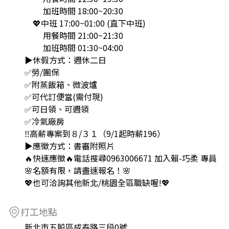
加班時間 18:00~20:30
💖中班 17:00~01:00 (直下中班)
用餐時間 21:00~21:30
加班時間 01:30~04:00
▶️休假方式：週休二日
✅勞/團保
✅附蒸飯箱、微波爐
✅可代訂便當(需付現)
✅可日領、可週領
✅冷氣廠房
‼️高薪專案到８/３１（9/1起時薪196）
▶️應徵方式：書審附照片
🔥快速應徵🔥電話搜尋0963006671 加入賴-巧柔 專員
🌸名額有限，請盡速報名！🌸
💖也可洽詢其他新北/桃園全區職缺喔!💖
打工地點
新北市五股區成泰路三段0號