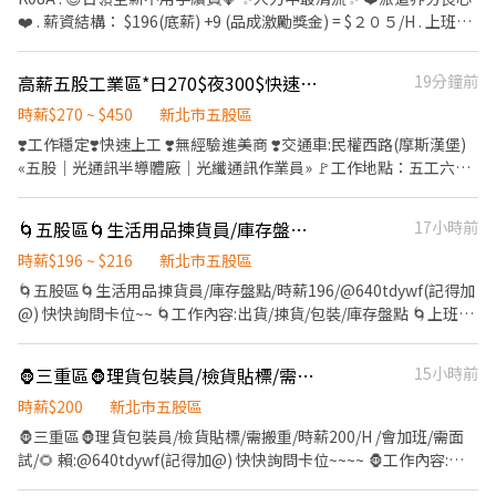
貨，確保商品準確送達客戶手中。 品質控管：執行產品品管檢查。
❤️ . 薪資結構： $196(底薪) +9 (品成激勵獎金) = $２０５/H . 上班時
（⚠️ 小提醒：此職務需配合搬運部分貨品，歡迎當作日常活動筋
間：08:00~17:10 休假制度：週休二日+見紅休 職務名稱：產線人員
骨！） 庫存掌握：協助訂單備貨統計、定期的庫存管理與盤點作
工作內容：QC顆粒 毛邊、上下線（流水線） 工作地點：新北市五
高薪五股工業區*日270$夜300$快速上工⚡️『無經驗可🧧供餐補助
19分鐘前
業。 💻 第二階段：行政營運與客服支援（技能再升級） 數據與表
股區五權路*號 公司名稱：品成人力資源有限公司 統一編號：
單：協助訂單管理與簡易報表、表單製作。 客服與行政：熟悉現場
00050291 . . ❄️冷氣房 🎉無經驗可 🍔免費員工餐 ✔️ 工作簡單、好上
時薪$270 ~ $450
新北市五股區
作業後，將視情況安排執行客服回覆與行政相關支援。 團隊協作：
手 😍 日 領 全 薪 不 用 手 續 費 😍 💖表現佳可轉正❗️ 🏢上市上櫃大企
❣️工作穩定❣️快速上工 ❣️無經驗進美商 ❣️交通車:民權西路(摩斯漢堡)
其他主管交辦事項，與團隊一起解決營運上的大小事。 【我們在找
業 💲 勞健保、勞退6% . ➖➖➖『快速報名』➖➖➖ . 瀨：@HR828 📲
«五股｜光通訊半導體廠｜光纖通訊作業員» 🚩工作地點：五工六路
這樣的你】 細心負責：面對繁雜的訂單與商品，能保持耐心與細緻
手機 0909-228-723 🙊 小侯 ☎️ 市話 02-6604-0723 轉分機828
(原東貝光電) 💼工作內容：久坐光纖作業員 組裝/測試/包裝產品、
度。 靈活彈性：願意配合現場實際情況，彈性調配每日的工作優先
操作機台 ‼️需穿全套靜電衣/部份顯微鏡部門 🕘工作時間： ☀️日班
順序。 願意學習：不排斥體力活，且對電商後台行政、客服作業有
🌀五股區🌀生活用品揀貨員/庫存盤點/時薪196/@640tdywf(記得加@)
17小時前
8:30-17:30 時薪$270 ➜約領$47520 🌒夜班 20:30-5:30 時薪$300 ➜
學習熱忱。 【公司官網】 https://www.jessica94daily.com (歡迎
約領$52800 加班費按照勞基法計算 前2H*1.34/2H後*1.67 💲發薪
時薪$196 ~ $216
新北市五股區
先至官網逛逛，了解我們正在熱賣的優質商品！)
日：隔月10號，可日/周領 📌休假制度：做5休2 🍜用餐時間： 日班
🌀五股區🌀生活用品揀貨員/庫存盤點/時薪196/@640tdywf(記得加
11:30-12:30 夜班 24:00-01:00 日/夜班皆有供餐 每餐自付$40吃到飽
@) 快快詢問卡位~~ 🌀工作內容:出貨/揀貨/包裝/庫存盤點 🌀上班地
🧧到職享勞健保、勞退6% 🙌🙌快速應徵🙌🙌 📞直接撥手機
點:新北市五股區登林路0號 🌀休假制度:排休制/人員可自排4天其他
0958658662 林小姐 •賴:0958658662 •加賴詢問也可訊息直接輸
天數由主管安排 🌀工作時間:日班08:30-17:30 🌀用餐時間:12:00-
🦍三重區🦍理貨包裝員/檢貨貼標/需搬重/時薪200/H /會加班/需面試/🌻 賴:@640tdywf(記得加@) 快快詢問卡位~~~~
15小時前
入「姓名、電話、截圖職約頁面
13:00(依照現場安排/些許調整) 🌀間休時間:10:30-14:45/15:30-
15:45 🌀薪資:196/h(初期績效獎金如有達標另加每小時20) ---------
時薪$200
新北市五股區
- 🌀久站 🌀用餐自理 🌀無空調 🌀機車可停廠內 🌀搬重 🌀領薪日:10
🦍三重區🦍理貨包裝員/檢貨貼標/需搬重/時薪200/H /會加班/需面
號可日周領 ⚡應徵任意門:https://lin.ee/noHu1LT⚡ 🌀
試/🌻 賴:@640tdywf(記得加@) 快快詢問卡位~~~~ 🦍工作內容:理
賴:@640tdywf(記得加@) 快快詢問卡位~~
貨包裝員/分類/撿貨/貼標 🦍上班地點:新北市三重區重化街xx號 🦍休