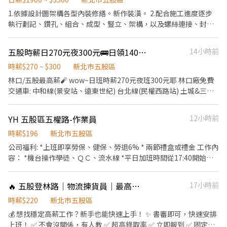
$20，將以$200/時 計算加班費 績效獎金將由主管提供名單(配合加
1.依據設計圖架構各型內裝修繕。新作裝潢。 2.配合施工進度逐步
班，出勤穩定者) 配合加班月均薪約$42,000起~ 『加班費依照勞基
執行劃記、鑽孔、組合、成型、豎立、架構，以及螺絲連接、封
法計算』 - 【休息時間】 上下午間休10分鐘 、中午60分鐘、用餐自
板。 工程項目。工程承包 管理 。代工代料。各式金屬天花。乾濕式
理。 - 【超優福利】 ❤薪資預支 ❤勞保健保 ❤工作簡單好上手 ❤快
輕隔間牆。輕鋼架天花。暗架造型天花。 誠徵工作人員。需備機
五股時薪日270元夜300元🚌日領1400元/天🧨做五休二💯固定班免輪班😺荷包賺
14小時前
速上工 ❤績效獎金 應徵人數過多，為了加速應徵，可先點選以下連
車。 工作地點新竹以北。工作穩定。 公司新北市五股區。 進入工地
結註冊完成履歷，盡快協助安排書審! https://reurl.cc/1X9Wem
施工 駕車嚴禁飲用酒精性飲料。 誠徵歡迎退伍有志青年。學徒。半
時薪$270 ~ $300
新北市五股區
▬▬▬▬▬▬▬【快速應徵】▬▬▬▬▬▬▬▬ ☞ʟɪɴᴇ :
技師。專業技師。控場師父。 電洽。 黃先生0917038538。 廣告無
林口/五股最高薪🧨 wow~日班時薪270元夜班300元耶 林口廠免費
@995qkbxl https://reurl.cc/NYrlGm ☞留下姓名+電話+應徵職缺
誠勿擾。
交通車: 中和線(景安站、遠東世紀) 台北線(民權西路站) 土城&三峽
截圖畫面
線(中油站CPC、永寧站) 桃園線-龜山萬壽路一段302號(近龍華科大)
◎ 公司特色 ☑ 上市上櫃，千人大廠，穩定長期!! ☑ 免經驗，轉職跑
YH 五股區五權路-作業員
12小時前
道，專人教導!! ☑ 錄取率高，當天即可知曉結果，無需等待!! ☑ 免
費交通車接送【中和.台北.土城.三峽.迴龍】 ☑ 免費健身房讓你使用
時薪$196
新北市五股區
☑ 設有員工機車停車場 ☑ 需無塵服 ＊工作地點：林口工四路(近醒
公司福利: *上班即享勞保、健保、勞退6% * 兩節禮盒或禮金 工作內
吾科大)/五股工四路 ＊工作內容：組裝／操作機台／包裝／測試/顯
容： *機台操作學徒、ＱＣ、流水線 *平日加班時間從17:40開始。
微鏡下作業 ＊工作時間：日班08:30-17:30 時薪270元 47k起
(依訂單情況) *須穿著半套靜電衣、帽。 *需要能接受油墨味 *提供
夜班20:30~05:30 時薪300元 52k起 ＊休假制度：做五休二 🚀
團膳 上班地點：新北市五股工業區五權路 上班時段：
🔥 五股登林路｜物流揀貨員｜最高領5w｜立即面試！
17小時前
找工作找艾比94快 ☎️ 瞭解職缺及應徵方式 ➜洽詢專線:0905-909-
08:00~17:10 時薪待遇：196元/H 休假制度：固定休六日 ★快速
880 ➜ID: @ufx3668p 張艾比 ♬♬傳送門直接點選加賴🤳
應徵方式： ✌官方好友https://lin.ee/AeE2u7i ✌沃克 02-2388-
時薪$220
新北市五股區
https://lin.ee/0ncdw8S
1982 ✌葉專員0967255368 （截圖職缺詢問）
💰 想找穩定高薪工作？新手也能快速上手！ ✨ 書審即可，快速安排
上班！ ✅ 不會沒關係，有人教 ✅ 超高錄取率 ✅ 立即報到 ✅ 固定早