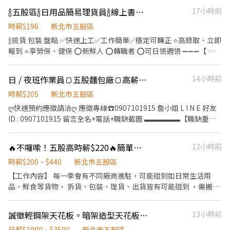
假制度:周休二日(需配合加班) 🦍上班時間:日班09:00-18:00 🦍用餐
🍾五股區🍾日用品簡易理貨員🍾線上書審🍾立即上工➕@484aymca
17小時前
時間:12:00-13:00 🦍薪水制度:200/H 需面試 須加班 須搬重 冷氣廠區
站坐皆有看部門 🔴可日領/周領/10號發薪 🤘🏾賴:@640tdywf(記得
時薪$196
新北市五股區
加@) 快快詢問卡位~~~~
🍾撿貨 包裝 盤點 ✅快速上工✅工作簡單✅穩定可轉正 ⭐️高錄取、立即
報到 ⭐️享勞保、健保 ⭕️新鮮人 ⭕️轉職者 ⭕️可日領週領 ➖➖➖【 職
缺詳解 】➖➖➖ 🍾工作地點： 新北市五股區登林路0號 🍾工作內容：
撿貨 包裝 盤點 🍾休息時間： 午休1小時 / 上下午各休15分鐘 🍾休假制
日 / 夜班作業員🍞五股麵包廠🍞高薪44K起🍞高錄取無經驗可🍞
14小時前
度： 排休制 🍾工作時間：【日班】08:30-17:30 🍾薪資時薪： 196/H
➖➖➖【 福利專區 】➖➖➖ ❣️急需用錢免擔心、提供日領週領薪水 ❣️
時薪$205
新北市五股區
每月10號發薪 ➖➖➖【 我要報名 】➖➖➖ 指定財財+賴@484aymca
ღ快速預約應徵請洽ღ 應徵專線☎0907101915 詹小姐 L I N E 好友
報名💗 🍾應徵快速傳送門 https://lin.ee/I5IgUvY4
ID : 0907101915 留言全名+電話+職缺截圖 ▬▬▬▬▬【職缺重
點】▬▬▬▬▬ ☑ 錄取率高 ☑ 固定班別 ☑ 可周領、隔日領 ☑ 無學
歷、經歷要求 ☑ 附點心櫃可以吃到飽 ☑ 工作內容簡單，易上手 ☑
🔥不囉嗦！五股高時薪$220🔥簡單包裝揀貨員爽爽賺💸書審明天就上班💰可日領週領
12小時前
訂單穩定，不怕無薪假 ☑ 享勞保/團保及勞退6％ ☑ 到職滿3個月享
有生日/過年/端午/中秋/禮金或禮品 ▬▬▬▬▬【職缺介紹】
時薪$200 ~ $440
新北市五股區
▬▬▬▬▬ 【工作地點】：新北市五股區五工六路 (近新北產業園
【工作內容】 每一季會有不同廠商進駐，可能碰到如日常生活用
區) 【工作內容】：西點麵包蛋糕簡易製作、加工、包裝、出貨
品、鮮食等貨物， 拆貨、包裝、理貨、出貨皆有可能碰到 ，需搬貨
【工作時間】：日班07:00-15:40 、夜班19:00-03:40 (須配合訂單量
約15-20公斤不等 - 【工作地點】 新北市五股區遠東物流中心 - 【工
加班，滿8小時後都算加班) 【薪資待遇】：$205 (加班費按勞基法
作時間】 排班制 08:30-17:30 或 09:00-18:00 (主管安排) (需配合加
誠徵輕鋼架天花板。暗架造型天花板。金屬鋁板。乾濕輕隔間牆學徒。半技。專業師傅
13小時前
算) / (夜班津貼做滿6小時補貼360) 【休假制度】：月排休8~10天
班) - 【休假方式】 一例一休(基本上可自行畫休，若人力不足，主
(其中2天可排假日) 【工作須知】：久站走動，需配合加班1~3小時
管會跟人員討論) - 【薪資待遇】 長期：時薪200/H，另有績效獎金
日薪$1900 ~ $3500
新北市五股區