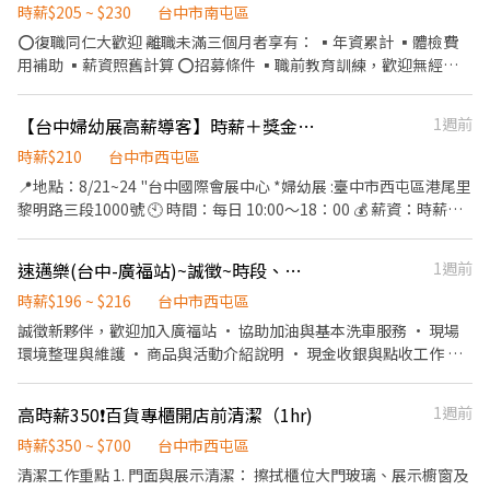
假制度】：周日固定休假、週六要可配合加班 🩷 夜校生平日可不用
時薪$205 ~ $230
台中市南屯區
加班 - 【用餐休息】：中午休息60分鐘 / 上下午休10分鐘 - 【用餐
⭕復職同仁大歡迎 離職未滿三個月者享有： ▪年資累計 ▪體檢費
制度】：免費供餐 - 【發薪制度】：次月10號 - 【工作環境】：員
用補助 ▪薪資照舊計算 ⭕招募條件 ▪職前教育訓練，歡迎無經驗
工汽機車停車場 - ▶ —————【應徵方式】————— ◀ ⭐ 點選立即
者加入!! ▪歡迎二度就業、長期打工 ▪彈性排班：11:00~23:30（每
應徵或線上詢問此職缺 ⭐ 也可以加官方詢問 ⭐ 官方帳號 :
日4~9小時，請於面試時與主管確認可排班時段） ⭕工作內容 ▪清
【台中婦幼展高薪導客】時薪＋獎金｜台中國際展覽館
1週前
https://lin.ee/jVYoe5J ★ 加入後請幫我留姓名 / 電話 / 截圖職缺文
洗碗盤餐具、廚房用具及其他主管交辦工作事項。 ⭕獎金福利 ▪生
★
日禮券 ▪員工用餐優惠 ▪年度健檢及津貼 ▪一年4次考核及調薪機
時薪$210
台中市西屯區
會 ▪加班費按每分鐘計算 ▪不定期活動競賽獎金、時數達成獎金 ▪
📍地點：8/21~24 "台中國際會展中心 *婦幼展 :臺中市西屯區港尾里
介紹親朋好友入職，期滿可獲得3,000~10,000元獎金 ⭕企業魅力
黎明路三段1000號 🕙 時間：每日 10:00～18：00 💰 薪資：時薪
▪加班費按每分鐘計算，重視員工的辛勤付出。 ▪實力主義不論年
210 元 🍱 福利：供午餐.讓工作更有活力 📌 工作內容： 主動詢問孕
資，且制度完善、升遷調薪快速，適合具有企圖心的您。 ▪學習日
媽咪是否正在尋找彌月蛋糕或油飯 告知孕媽咪持手冊，可享半價兌
速邁樂(台中-廣福站)~誠徵~時段、大夜班 長期♾️時薪制服務員
1週前
系企業商業禮儀、餐飲相關專業技能，並能接觸店舖經營管理。 ▪
換試吃禮盒 引導媽咪進入攤位試吃，協助營造滿桌熱鬧氣氛 🙋‍♀️ 我
展店計畫涵蓋全台灣，目標成為台灣第一迴轉壽司品牌。 ▪傾聽員
們希望你： 熱情主動，喜歡與人互動 具親和力與良好溝通能力 能配
時薪$196 ~ $216
台中市西屯區
工訴求，共同打造「以人為本」的舒適工作環境。
合全展期4天工作
誠徵新夥伴，歡迎加入廣福站 • 協助加油與基本洗車服務 • 現場
環境整理與維護 • 商品與活動介紹說明 • 現金收銀與點收工作 我
們給你的： • 彈性排班，可配合個人時間 • 明確友善的工作指導
不論有無經驗，歡迎第一次嘗試打工的你一起加入~ 大夜班：2300-
高時薪350❗️百貨專櫃開店前清潔（1hr)
1週前
0700 **大夜班需先安排白天排班教育訓練(至少一週)，才能獨立上
大夜班，需可配合 時段班：0630-1200 / 1300-1900
時薪$350 ~ $700
台中市西屯區
清潔工作重點 1. 門面與展示清潔： 擦拭櫃位大門玻璃、展示櫥窗及