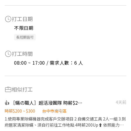
打工日期
不限日期
長短期皆可
打工時間
08:00 ~ 17:00 / 需求人數：6 人
相似打工
👍 ［蟎の職人］超活潑團隊 時薪$200up 時薪獎金無上限
4天前
時薪$200 ~ $300
台中市南屯區
1.使用專業除蟎機器完成客戶交辦項目 2.自備交通工具 2人一組 3.到
府居家清潔除蟎、須自行前往工作地點 4時薪200Up⬆️ 依照能力完