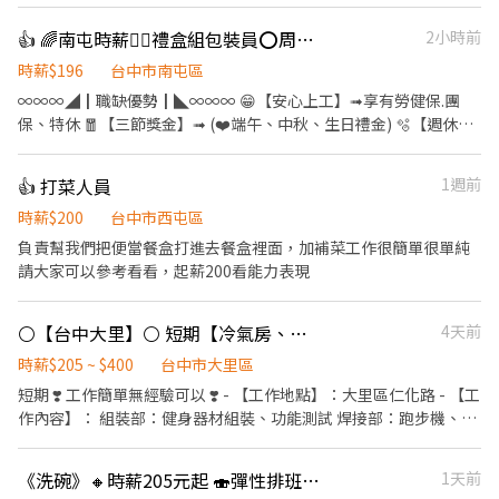
成考試 5.不定時聚餐、享勞健保、勞退6% 依照能力每月獎金發放
6.肯努力 獎金拿不完！！！ 7.平均薪資5-10萬 8.不用購買機器 推銷
👍 🌈南屯時薪❤️‍🔥禮盒組包裝員⭕️周休二日⭕️免費供餐⭕️可預支薪水⭕️三節獎金
2小時前
機器！！
時薪$196
台中市南屯區
∞∞∞◢┃職缺優勢┃◣∞∞∞ 😁【安心上工】➟享有勞健保.團
保、特休 🧧【三節獎金】➟ (❤️端午、中秋、生日禮金) 🫧【週休二
日】➟平日安心賺錢 ，假日開心休假 👛➟提供預支薪水，警示戶可
協調 ∞∞∞◢┃職缺介紹┃◣∞∞∞ 📍工作地點:臺中市南屯區五權
👍 打菜人員
1週前
西路三段.號 💼工作內容:禮盒製作 流水線產品組裝、手作加工、檢
驗、包裝出貨等作業 ⏰上班時間:日班08:30~17:30 ➡️休息時間：
時薪$200
台中市西屯區
12:30-13:30 ▶▶▶薪資說明 : 時薪制:196元/h ∞∞∞◢┃詢問預約
負責幫我們把便當餐盒打進去餐盒裡面，加補菜工作很簡單很單純
┃◣∞∞∞ ✅服務專員➠ 文文小姐 ✅手機➠0932-733-893
請大家可以參考看看，起薪200看能力表現
✅L.I.N.E.➠@826jcnfy(要加@唷) ✅【快速加入】
➠https://lin.ee/RDrxb6W
⚪【台中大里】⚪ 短期【冷氣房、預支、領現、週領、快速報到、無經驗可】❣️
4天前
時薪$205 ~ $400
台中市大里區
短期 ❣️ 工作簡單無經驗可以 ❣️ - 【工作地點】：大里區仁化路 - 【工
作內容】： 組裝部：健身器材組裝、功能測試 焊接部：跑步機、飛
輪等零件焊接 沖床部：上下料、沖床機台操作 - 【上班時間】：固
定早班 08 : 00 - 17 : 00 ( 一週需配合加班至少三天 17 : 30 - 20 : 30 )
《洗碗》🔸時薪205元起 🍣彈性排班💰加班費5分鐘計算💰壽司郎黎明市政南店
1天前
- 【薪資制度】： 沖床 & 焊接 196 + 29 元工時獎金 = 225 / H - 【休