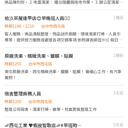
商品陳列架。 2. 地面清潔： 櫃位吸塵與拖地作業。 3. 辦公室清潔：
辦公室休息區，包含桌面洗手台擦拭與垃圾清理。 4、⚠️本職缺需
長期穩定出勤，每月約出勤 25天(含）以上，適合想穩定兼差者應徵
拾汣茶屋逢甲店😊早晚班人員👍🏻
1週前
時薪$196 ~ $210
台中市西屯區
客人服務、商品清點整理、物品送件跑腿、環境清潔打掃、人員引
導等，提供勞力服務或處理各項交辦事項 依照課表排班🫶🏻 假日偶
爾需配合上早班 只要願意上班就會有很多班可上 早班工讀 需要配合
輪班 09：30-18：00 ⬆️基本上都這時段內輪班 晚班工讀 需要配合
原廠洗車、精緻洗車、鍍膜、貼膜
1週前
輪班 18：00-00：30 ⬆️基本上都這時段內輪班 其餘時間可另行詢問
愛遲到、臨時放鳥、掃廁所會憂鬱症、 玻璃心、公主病王子病不要
時薪$250
台中市西屯區
輕易嘗試 ⚠️只要長期 只想做1-3個月欺騙感情的請另尋他家 ⚠️不投
南屯原廠洗車、西屯精緻洗車、鍍膜、貼膜！ 需細心工作、有汽車
履歷過來，只問有沒有缺人 一律不予回應
駕照！
宿舍整理房務人員
3天前
時薪$200
台中市西屯區
整理公司宿舍，清潔打掃，被單、枕套更換整理工作
🦐西屯工業 💖蝦皮智取店🦐#早班時薪 #晚班時薪 #完整教育訓練
2天前