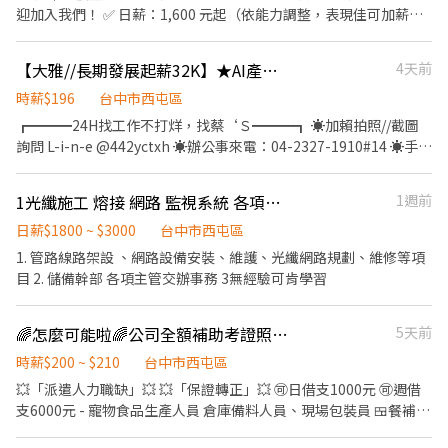
通 • 定期蒐集並整理家具、燈具、家飾等市場趨勢與新品資訊，維
迎加入我們！ ✅ 日薪：1,600 元起（依能力調整，表現佳可加薪）
持團隊的資訊領先 • 協助處理專案相關行政作業，如資料整理、文
✅ 依法投保勞健保 ✅ 勞退 6% 提撥 ✅ 符合政府勞基法 ✅ 提供午餐.
件建檔、請款／報價流程協助與內部溝通協調 • 協作其他設計師交
飲料.水 ✅ 偶爾需外縣市施工（非天天） 工作內容： * 外牆塗料施工
【大雅//長期發展起薪32K】★AI產品組包裝★ 「免無塵衣、加班多、免費供餐」
4天前
辦事項 工作條件 • 對空間美感、擺設搭配有興趣 • 細心、手腳俐
* 協助現場施作 * 學習專業技術 我們希望你： ✔ 不怕曬太陽、肯學
落、耐心溝通 • 願意配合外出採購與搬運（可接受少量體力工作）
習 ✔ 有責任感、不無故請假 ✔ 有駕照佳（沒有也可） ✔需不怕高
時薪$196
台中市西屯區
• 室內設計、建築、視覺傳達等相關科系佳，非相關科系亦可，歡
，需走鷹架 📍工作地點：依工程案場 💰 學會技術後，薪資依能力持
┏━━━24H找工作不打烊，找蔡‘Ｓ━━━┓ ☀️加賴拍照//截圖
迎對軟裝設計有熱忱者應徵 • 我們期待您具備室內設計、建築或視
續調整，歡迎想長期發展的夥伴加入！ 📩 有興趣請私訊，或留言
詢問 L-i-n-e @442yctxh ☀️辦公事來電：04-2327-1910#14 ☀️手機
覺傳達等相關背景，因為在高度溝通的過程中，我們希望彼此能擁
「+1」，立即安排面試！ 補充：無經驗可，公司願意培訓，歡迎二
來電：0975-346990 ☀️直接投遞履歷,指名找蔡小姐
有相同的基礎語言 • 具備 CAD 識圖能力，熟悉 SketchUp 者佳，
度就業、退伍青年、想學一技之長的朋友加入！
┗━━━━━━━━━━━━━━━━━┛ ✅缺錢急用可預支 ✅免
會 Photoshop（PS）尤佳，熟悉 AI 工具應用 • 具攝影、美學或相
1光纖施工 熔接 網路 監視系統 各項弱電工程人員
1週前
經驗、免學歷、超高錄取 ✅訂單穩定 ~穩賺加班費~ ✅長期穩定、表
關科系背景佳 • 有駕照、可自行騎車與開車優先 • 專案的完成需
現優異享轉正機會 ✅獎金5,000起、年終獎金 【✦工作地點✦】 工
日薪$1800 ~ $3000
台中市西屯區
要時間積累，我們希望您每週能固定排班 2–3 天 工作地點 • 以台
作內容 | AI產品組包裝、加工、測試、品檢、文書作業 工作地點 | 台
1. 管路線路架設 、網路設備安裝、維護、光纖網路規劃、維修等項
中市為主（依案場或採購地點安排） 工作時間 • 依案場需求彈性排
中市大雅區科雅路 配合條件 | 固定班/免無塵衣/加班穩定 用餐時間 |
目 2. 儲備幹部 各項主管交辦事務 3無經驗可肯學習
班（平日／假日皆可能） • 單案計酬或時薪計算 薪資待遇 • 時薪
中午休息60分鐘；上下午間休各10分鐘 休假制度 | 休六日、見紅休
$200～$250（視經驗與能力調整） • 若需外縣市出差，交通與餐
用餐方式 | 免費供餐 核發薪資 | 次5日發薪 (可週預支) 【✦薪資待遇
費另行補貼 加分條件 • 熟悉軟裝品牌、市場與採購通路 • 具備拍
🌈怎麼可能啦🌈公司全額補助考證照💥備料人員💥
5天前
✦】 ⭐日班:08:30-17:30(加班18:00-20:00) ▶️起薪32,000(含常態出
攝佈景經驗 • 熟練簡單美編或3D／平面繪圖軟體
勤津貼)；加班費另計 【✦福利多多✦】 ❶.依照勞基法相關福利 ❷.
時薪$200 ~ $210
台中市西屯區
享勞保、健保、團保、勞退6％ ❸. 到職滿3個月享三節禮金或禮品
💥「派遣人力職缺」💥 💥「保證轉正」💥 🉑日借支1000元 🉑週借
支6000元 - 寵物食品生產人員 倉庫備料人員、現場包裝員 🍱餐補80
元、團體保險 ———————15、15————————— 此為派遣職