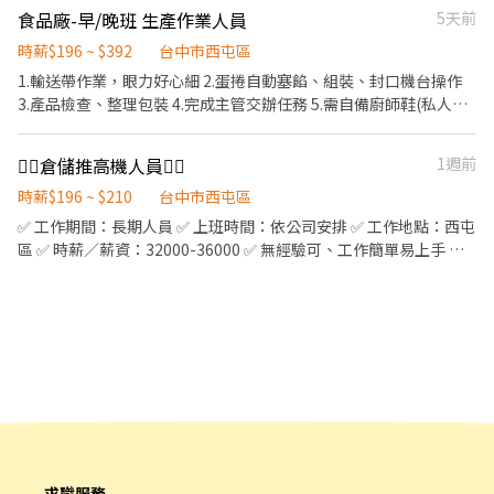
缺，團保一律由公司做繳費，不扣薪資 - 歡迎加入官方賴直接預約
食品廠-早/晚班 生產作業人員
5天前
現場面談 「@yuwei1515」
時薪$196 ~ $392
台中市西屯區
1.輸送帶作業，眼力好心細 2.蛋捲自動塞餡、組裝、封口機台操作
3.產品檢查、整理包裝 4.完成主管交辦任務 5.需自備廚師鞋(私人物
品故無提供) *錄取者需提供「食品人員供膳體檢」 (工作滿一個月會
全額補助體檢費用) *此為週一-週五（週六適意願加班） ‼️有意願者
👉🏻倉儲推高機人員👈🏻
1週前
者請直接私訊小幫手，謝謝😊 本公司依法如遇國定假日為雙倍薪 平
常工資為196-220元/小時之區間
時薪$196 ~ $210
台中市西屯區
✅ 工作期間：長期人員 ✅ 上班時間：依公司安排 ✅ 工作地點：西屯
區 ✅ 時薪／薪資：32000-36000 ✅ 無經驗可、工作簡單易上手 ✅
歡迎待業中、二度就業加入 ✅提供勞健保/團保
求職服務