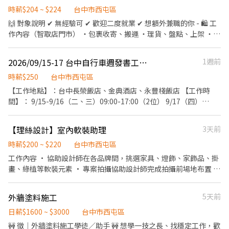
時薪$204 ~ $224
台中市西屯區
🙌 對象說明 ✔ 無經驗可 ✔ 歡迎二度就業 ✔ 想額外兼職的你 - 🛍 工
作內容（智取店門市） ・包裹收寄、搬運 ・理貨、盤點、上架 ・維
持門市環境整潔與作業區清潔 ・智取店屬「無人門市」，有跑點需
求（一天跑2-4間門市，騎車5-20分鐘內可抵達） ✅提供完整線上
2026/09/15-17 台中自行車週發書工作人員
1週前
教育訓練&實體實習，皆有計薪 - 📍 班別說明 🔹 早班兼職： 🕖 早
班：07:00–12:00 （需六日兩天+平日至少2天，可彈性於 07:00–
時薪$250
台中市西屯區
08:30 間到班） - 🔹 晚班兼職： 🌙 晚班：17:30–22:30 (需六日兩天
【工作地點】：台中長榮飯店、金典酒店、永豐棧飯店 【工作時
+平日至少2天，可於17:30 - 22:30排班) - 每日會安排 3–6 間門市
間】： 9/15-9/16（二、三）09:00-17:00（2位） 9/17（四）
（依區域與貨量調整） - 💰 薪資待遇 ・早班：$204／時 ・晚班：
09:00-17:00（1位） 【工作薪資】： 1. 時薪 $250(中午供餐)。 2.
$224／時 (含交通津貼） - 📅 發薪日：隔月 15 號 💳 僅限薪轉本人
費用於展期最後一天，結束後現金支付。 【服裝要求】 白色襯衫
【理絲設計】室內軟裝助理
3天前
帳戶（無現領） - 📚 培訓制度 ・完整線上／實體教育訓練 ・實體門
（乾淨平整）、牛仔長褲或是深色褲子、球鞋 【工作內容】： 1. 需
市實習與考核 👉 訓練與實習期間皆有計薪 - 立即應徵:加賴
推車裝載雜誌，於長榮飯店、金典酒店、永豐棧酒店進行發書。 2.
時薪$200 ~ $220
台中市西屯區
@759vflwo 電話:02-6636-2428#306
需主動尋找潛在受眾或指定攤位派發文宣/書籍，並非定點站立。 3.
工作內容 • 協助設計師在各品牌間，挑選家具、燈飾、家飾品、掛
需自備機車。 4.維持推車上書籍擺放整齊，並於發送時注意禮貌。
畫、綠植等軟裝元素 • 專案拍攝協助設計師完成拍攝前場地布置 •
5.於中午休息及下班前回報當日發送狀況。 【備註】： 1. 需主動積
負責軟裝提案的資料彙整與簡報製作，確保每一份簡報具備專業的
極、不怕生、配合度高、不遲到早退。 2. 有發書工讀經驗，熟悉飯
視覺表現與邏輯一致 • 負責軟裝預算的控管與各項品項清單的整理
外牆塗料施工
5天前
店路線優先錄取。 3. 展期3天皆可配合者優先錄取，不接受臨時換
• 協助退換貨與售後問題處理 • 軟裝品項標籤、編碼與庫存管理
人。 4. 請附上簡單履歷與近期生活照。意者，請寄您的履歷至
• 與供應商及物流對接、跟進到貨與品質狀況 • 協助家具、燈具及
日薪$1600 ~ $3000
台中市西屯區
biktoday@ms25.hinet.net，或和張先生聯繫 04-22517098
家飾等產品開發，包含設計發想、材料蒐集、打樣確認及供應商溝
🚧 徵｜外牆塗料施工學徒／助手 🚧 想學一技之長、找穩定工作，歡