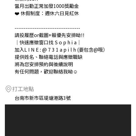
當月出勤正常加發1000獎勵金
❤️ 休假制度：週休六日見紅休
⠀⠀⠀⠀⠀⠀⠀⠀⠀⠀
------------------------------------
請投履歷or截圖+賴優先安排呦!!
｜快速應徵窗口找 S o p h i a｜
加入L I N E : @ 7 3 1 a p i l h (要包含@哦）
提供姓名、聯絡電話與應徵職缺
將為您安排預約與後續說明
有任何問題，歡迎聯絡我呦☺︎
打工地點
台南市新市區堤塘港路3號