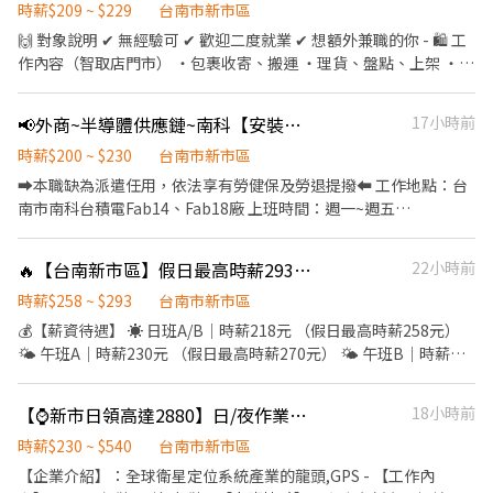
賴:@positionhr(含@) 截圖職缺『姓名電話+找江專員』
定班別：不需輪班 ➪表現良好 可 轉 正
時薪$209 ~ $229
台南市新市區
—————————————————— 《 工作地點》 台南市新市區潭頂
🙌 對象說明 ✔ 無經驗可 ✔ 歡迎二度就業 ✔ 想額外兼職的你 - 🛍 工
—————————————————— 《 工作時間&薪資》 ⭐️薪資:215/
作內容（智取店門市） ・包裹收寄、搬運 ・理貨、盤點、上架 ・維
時 ➡️日班:8:30~17:30 ➡️周休二日 見紅休 ▲常態性加班:平日18:00-
持門市環境整潔與作業區清潔 ・智取店屬「無人門市」，有跑點需
20:00(依貨量) ▲週六視廠區須配合加班:08:30~17:30
求（一天跑2-4間門市，騎車5-20分鐘內可抵達） ✅提供完整線上
📢外商~半導體供應鏈~南科【安裝助理工程師】見紅休✔️常日班✔️免輪班✔️
17小時前
—————————————————— 《工作內容》 • 物料收貨、清
教育訓練&實體實習，皆有計薪 - 📍 班別說明 🔹 早班兼職： 🕖 早
點、整理 • 倉庫備料與出貨準備 • 進貨單基本開立
班：07:00–12:00 （可彈性於 07:00–08:30 間到班） - 🔹 晚班兼
時薪$200 ~ $230
台南市新市區
職： 🌙 晚班：17:30–22:30 (需六日兩天+平日至少2天，可於17:30
➡️本職缺為派遣任用，依法享有勞健保及勞退提撥⬅️ 工作地點：台
- 22:30排班) - 每日會安排 3–6 間門市（依區域與貨量調整） - 💰 薪
南市南科台積電Fab14、Fab18廠 上班時間：週一~週五
資待遇 ・早班：$209／時 ・晚班：$229／時 (含交通津貼） - 📅 發
0800~1700 薪資： $ 38000元/月(加班另計) 🛠工作內容🛠 1. 至台積
薪日：隔月 15 號 💳 僅限薪轉本人帳戶（無現領） - 📚 培訓制度 ・
電南科廠區施作及安裝濾網相關產品(濾網重量約18~20公斤)。 2.
🔥【台南新市區】假日最高時薪293元｜物流中心作業員｜書審即可｜免經驗可🔥
22小時前
完整線上／實體教育訓練 ・實體門市實習與考核 👉 訓練與實習期
施工後現場環境整理。 3. 濾網進出貨、拆箱作業。 4. 理貨，包含搬
間皆有計薪 - 立即應徵:加賴@759vflwo 電話:02-6636-2428#306
運、清點、外觀檢查等相關工作。 5. 其他主管交辦事項。 🧧工作依
時薪$258 ~ $293
台南市新市區
法享有勞、健保、6%提撥、特休。 ▃▃▃▃▃▃▃▃▃▃▃▃◑
💰【薪資待遇】 ☀ 日班A/B｜時薪218元 （假日最高時薪258元）
快速預約.詢問.報名 ◐▃▃▃▃▃▃▃▃▃▃▃▃ ✔️請找饒先生 ✔️
🌤 午班A｜時薪230元 （假日最高時薪270元） 🌤 午班B｜時薪
市內電話：06-7032895 (專線綁定手機不漏接)
236元 （假日最高時薪276元） 🌙 夜班｜時薪253元 （假日最高時
✔️L.I.N.E.➠skywalf0120 (末4碼為數字，加入後請告知大名) ✔️不收
薪293元） ━━━━━━━━━━━━━━ 📍工作地點 台南市新市
【⌚️新市日領高達2880】日/夜作業員✨週休六日✨書審✨加班✨供餐
18小時前
取任何費用
區大營里 ━━━━━━━━━━━━━━ 📦【工作內容】 ✔ 出貨
作業 ✔ 撿貨作業 ✔ 退貨處理 ✔ 商品上架 ✔ 包裝作業 ✨ 工作簡單易
時薪$230 ~ $540
台南市新市區
學 ✨ 無經驗可 ✨ 書審即可 ━━━━━━━━━━━━━━ 🕒【工
【企業介紹】：全球衛星定位系統產業的龍頭,GPS - 【工作內
作時間】 ☀ 日班A｜08:00－17:00 ☀ 日班B｜09:00－18:00 🌤 午