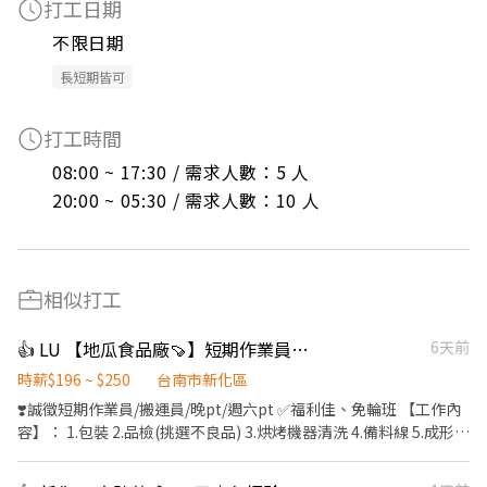
打工日期
不限日期
長短期皆可
打工時間
08:00 ~ 17:30 / 需求人數：5 人

20:00 ~ 05:30 / 需求人數：10 人
相似打工
👍 LU 【地瓜食品廠🍠】短期作業員🔥固定早班／假日兼職／高錄取率🌟簡單好上手
6天前
時薪$196 ~ $250
台南市新化區
❣️誠徵短期作業員/搬運員/晚pt/週六pt ✅福利佳、免輪班 【工作內
容】： 1.包裝 2.品檢(挑選不良品) 3.烘烤機器清洗 4.備料線 5.成形包
餡 【💗公司制度與福利】 ⭕️【條件】免經驗、二度就業可 ⭕️【首
誠獨享】體檢補助、介紹獎金💰、久任獎金 ⭕【優質】生日、勞