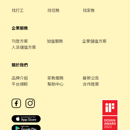
8/24上工。 📍工作環境：冷氣房 📍【職缺介紹】（可自由選擇班
別） 日班 08:00-17:00→時薪$230｜加班時薪$306（薪$40,480起~
找打工
找任務
找家教
加班最高可達$53,974） 夜班 20:00-05:00→時薪$270｜加班時薪
$360（薪$47,520起~加班最高可達$63,360） ✔配合平日加班固定2
小時 ✔上下午小休10分、午休40分鐘、晚休30分鐘 ~暑期學生工讀
企業服務
已額滿囉~ ❤️員工福利.優點❤️ ✔️勞健保＋6%退休金提撥 ✔️ 可借支
／可領現 ✔️ 餐費補助（中餐／晚餐各 $85） ✔️員工餐廳／便利超商
刊登方案
加值服務
企業儲值方案
✔️ 三節禮金／禮券或禮品 ✔️ 特休制度 ✔️ 吸菸區 ✔️ 免費交通車接駁
人派儲值方案
（北區／中西區／安平區／安南區／大橋區／關廟／歸仁／新營／
麻豆） －－－－－－－－－－－－－－－－－－－－－－－－－－
－－－－ 🚀免服務費｜免抽成｜專人協助安排面試與報到流程 📌名
關於我們
額有限，建議及早應徵 📢職缺資訊皆如實揭露，無誇大不實，提供
安心穩定的應徵與工作環境
品牌介紹
家教服務
最新公告
平台規範
幫助中心
合作提案