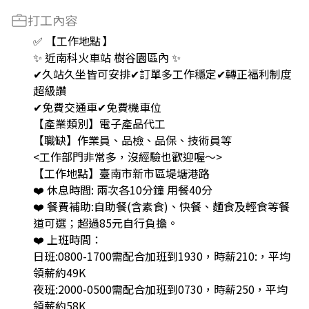
打工內容
✅ 【工作地點 】
✨ 近南科火車站 樹谷園區內 ✨
✔久站久坐皆可安排✔訂單多工作穩定✔轉正福利制度
超級讚
✔免費交通車✔免費機車位
【產業類別】電子產品代工
【職缺】作業員、品檢、品保、技術員等
<工作部門非常多，沒經驗也歡迎喔～>
【工作地點】臺南市新市區堤塘港路
❤️ 休息時間: 兩次各10分鐘 用餐40分
❤️ 餐費補助:自助餐(含素食)、快餐、麵食及輕食等餐
道可選；超過85元自行負擔。
❤️ 上班時間：
日班:0800-1700需配合加班到1930，時薪210:，平均
領薪約49K
夜班:2000-0500需配合加班到0730，時薪250，平均
領薪約58K