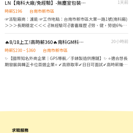
LN【南科大廠/免經驗】-無塵室包裝組裝技術員★日班33K/午班36K起,可週N
1天前
缺介紹┃◣∞∞∞ 📍工作地點:台南市新市區堤塘港路.號 💼工作內
容: ▶️GPS(定位系統)及通訊產品 產品組裝、包裝與測試 生產線SMT
時薪$196
台南市新市區
機台操作 ⏰上班時間: ⛅日班：08:00-17:00，加班17:30-19:30 (加
☞派駐廠商：濾能 ☞工作地點：台南市新市區大業一路1號(南科廠)
班費另計)。薪資：時薪230元【休假制度】：週休六日 🌜夜班：
＞＞＞長期穩定＜＜＜ ✌️無經驗可✌️書審履歷 ✌️勞、健，勞退6%，
20:00-05:00，加班05:30-07:30 (加班費另計)。薪資：時薪270元
僱主責任險 ✌️餐費補助50元/餐 ✌️急需用錢周借支 ＞＞＞工作介紹＜
【休假制度】：週休六日 休息時間：中午休息40分鐘，上下午各休
＜＜ ■工作內容 負責無塵室濾網與複合材料的組裝、生產加工、機
🔥8/18上工!高時薪360🔥南科GM科技大廠｜早.夜8H｜週休二日.免費交通車
20小時前
息10分鐘 ※【需配合產線加班】 ∞∞∞◢┃詢問預約┃◣∞∞∞ ✅
台設備操作及產品包裝 ■班別-自選 日班：08:00~17:00 月均33099
服務專員➠ 文文小姐 ✅手機➠0932-733-893
元 午班：15:00~24:00 月均36949元 *加班費另計 ■休假：固定休
時薪$230 ~ $360
台南市新市區
✅L.I.N.E.➠@826jcnfy(要加@唷) ✅【快速加入】
六日，見紅休 ＞＞＞【應徵方式】＜＜＜ ✌️截圖後-快速應徵：
✨【國際知名外商企業｜GPS導航／手錶製造供應鏈】✨ ⭐適合想長
➠https://lin.ee/RDrxb6W
https://lin.ee/AeE2u7i ✌️沃克人力：02-2388-1982 ✌️葉專員：
期發展與轉正卡位首選企業⭐ ✔高錄取率✔日日可面試✔高時薪賺飽
0967255368
飽✔訂單穩定加班多 ✔冷氣環境✔週休二日✔國定假日休息✔ 免經驗
可✔ 書審面試免二面 ✔ 免費交通車接駁（北區／中西區／安平區／
安南區／大橋區／關廟／歸仁／新營／麻豆） ❤️ 平日皆可面試，面
試後最快當天通知結果❤️ ▬▬▬▬▬⭐️【快速預約面試】⭐️▬▬▬▬
✔️加入賴：http://lin.ee/aZWPbnH ✔️搜 尋 ID：@positionhr 👉
截圖職缺+留言「姓名＋找鄭專員」
▬▬▬▬▬▬▬▬▬▬▬▬▬▬▬▬▬▬▬▬ 📍工作地點：台南新
市區提塘港路(樹谷園區) 📍工作內容：簡易組裝、測試、包裝、操
作 📍休假制度： ※任選班制， 假日真的不上班、見紅就放 1.班制二
到六( 休日和一)，最快8/18上工。 2.班制一到五(休六和日)，最快
求職服務