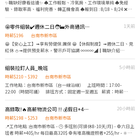
http://lin.ee/aZWPbnH " 截圖職缺『姓名電話+找江專員』 •
✨職缺好康看這邊✨ ♠工作輕鬆、冷氣房、工作環境單純 ♠免經
——————•°•✿•°•——————• ◖工作地點 ➜ 台南市新市區中
驗、錄取率高、福利完善、轉正機會高 ♠報到日 : 8/18、8/24 ❌免
山路（近新市車站）◗ ◖休假制度 ➜ 周休六、日（見紅休）◗ ◖工作
仲介費❌沒有任何抽成❌不會隨意扣除任何費用
內容 ➜ 設備維護 / 餅乾生產流水線作業 / 堆高機操作◗ ⚡高錄取率，
➖➖➖➖➖➖➖➖➖➖➖➖➖➖➖➖➖➖➖➖➖➖➖➖ ☞ ☞ ☞ ☞ ☞ ☞預約方
🤩零件組裝✔️週休二日🧑‍🏭外商通訊器材廠🧑‍🏭固定班🤩可申請預支⚡️
1天前
有機會轉正⚡ •——————•°•✿•°•——————• ◖班別 & 薪資
式☞ ☞ ☞ ☞ ☞ ☞ ✅電話➠06-2039011分機13找蔡專員【17:30後
◗ ⭐️長期輪班-機台維修員(3班輪替，一周一輪) 工作內容如下⬇ 1. 生
請撥打 : 0920-512-459】 ✅賴➠@positionhr (要加@唷)截圖職缺
時薪$196
台南市新市區
產機台支電控設備維護保養、設備改善 2. 配合生產需求緊急維修處
『姓名電話+找蔡專員』 【加賴會比較快回喔~】 ☺工作地點☺ 樹
😁【安心上工】➟享有勞健保.團保 😁【休假制度】➟週休二日、見
理 3. 具PLC基礎查修能力者佳 工作時間：早班07:00-15:00、中班
谷園區堤塘港路 ☺工作內容☺ 產線機台操作、半成品/成品組裝/包
紅休 👛➟提供預支薪水，警示戶可協調 ∞∞∞◢┃職缺介紹
15:00-23:00、夜班23:00-07:00 上班日：週一至週五，週休六日 ✔️
裝、著全套無塵衣&半套靜電衣、冷氣房 ☺上班時間 | 薪資 | 休假☺
┃◣∞∞∞ 📍工作地點:台南市新市區國際路.號 💼工作內容: 1. 電子
薪40000⬆︎ (待遇面議) ✔️有電力相關保養、修繕經驗或相關科技佳
✨日班 : 08:00-17:00【需配合加班至19:30】 →時薪 : $230-$306→
零件組裝、測試、工具操作、產品包裝。 2. 產品分類、整理、檢
✔️此單位非派遣職缺 --------------------------------------------- ⭐️
組裝拉釘人員_晚班
5小時前
薪 : $40480-$53974 ✨夜班 : 20:00-05:00【需配合加班至07:30】 →
驗。 3. 生產需求之相關工作事項。 4. 配合生產需求輪調各工作站
長期輪班-作業員(3班輪替，一周一輪) 工作內容：包裝餅乾、品
時薪 : $270-$360→薪 : $47520-$63360 休假制度 : 週休二日 / 見紅
別。 5. 主管交辦事項。 ⏰上班時間: ➡️固定日班: 08:30-17:30 (休息
時薪$210 ~ $392
台南市新市區
檢、生產線作業 工作時間：早班07:00-15:00、中班15:00-23:00、
休 ▂▂▂✨員工福利.優點✨▂▂▂ ▶公司有供餐$85/餐(一日供兩
時間10:00-10:10、12:00-13:00、15:00-15:10) 薪資$29,500元/月
工作地點：台南市新市區（台一線沿線） 上班時間：17:00-
夜班23:00-07:00 薪資待遇：薪37000~43000 【不含加班，加班費
餐) ▶廠內有全家跟自助餐 ▶免費交通車【安南線、大橋線】 ▶三
+出勤獎勵金$1,000元/月 ∞∞∞◢┃詢問預約┃◣∞∞∞ ✅服務專
22:00（時間可議） 排班方式：固定週一至週五 薪資：時薪
另計】 上班日：週一至週五，週休六日 ✔️有冷氣作業、有轉正機
節【禮金、禮品、禮盒】 ▶享勞健保+6%提退 ▶可借支、領現 ❌免
員➠文文小姐 ✅手機➠0932-733-893 ✅L.I.N.E.➠@826jcnfy(要加@
NT$210 工作內容： · 使用拉釘槍組裝物件 聘僱性質：長期佳，
會、彈性加班 --------------------------------------------- ⭐️長期輪
仲介費❌沒有任何抽成❌不會隨意扣除任何費用
唷) ✅【快速加入】➠https://lin.ee/RDrxb6W
短期亦可 備註說明： · 依法投保勞工保險、全民健康保險 · 具拉
班-堆高機操作員(3班輪替，一周一輪) 工作內容：堆高機操作 工作
➖➖➖➖➖➖➖➖➖➖➖➖➖➖➖➖➖➖➖➖➖➖➖➖ ☞ ☞ ☞ ☞ ☞ ☞預約方
高錄取!🔥高薪物流公司 !! 💰假日+40$/hr! 面試完馬上通知!
20小時前
釘槍操作經驗者佳，無經驗可依實際狀況安排教學 · 工作內容單
時間：早班07:00-15:00、中班15:00-23:00、夜班23:00-07:00 薪資
式☞ ☞ ☞ ☞ ☞ ☞ ✅電話➠06-2039011分機13找蔡專員【17:30後
純，適合想累積實務經驗者 · 表現穩定、出勤良好者，未來可視產
時薪$198 ~ $253
台南市新市區
待遇：薪37000~45000 【含堆高機津貼、不含加班，加班費另計】
請撥打 : 0920-512-459】 ✅賴➠@positionhr (要加@唷)截圖職缺
線需求評估長期合作機會
上班日：週一至週五，週休六日 ✔️需熟悉堆高機駕駛並具有效證照
📍工作地點 :台南市新市區 - 🕒 多班別(可排休8-10天/月) - 🛑六日上
『姓名電話+找蔡專員』 【加賴會比較快回喔~】
✔️可至廠內看環境 ✔️有冷氣作業、彈性加班 ✔️最快3個月評核轉正 -
班者 時薪+40$/hr 每日最高320$ 🛑有堆高機證照者+25$/hr - 🔆日
-------------------------------------------- ⭐️長期早班-原物料倉操
班 💰 (A)8:00~17:00 (B)9:00~18:00 🔆午班 💰 (A)13:30~22:30