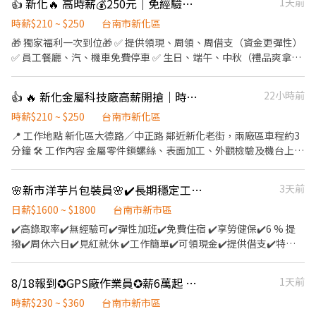
👍 新化🔥 高時薪💰250元｜免經驗｜可周領｜固定班｜見紅休♦️HH
1天前
動、端午、春節禮品、結婚禮金 ⭕️【法定】勞健保、團保、勞退
6％ ––––––––––––––––––––––––––––– ☀️【周休六日】 早班作
時薪$210 ~ $250
台南市新化區
業員 08:00-17:00 月29500起 中午休息1小時⚠️工作間休:10:00、
🎁 獨家福利一次到位🎁 ✅ 提供領現、周領、周借支（資金更彈性）
15:00各休息10分鐘 早班搬運員 08:00-17:00 月29500+3500搬運津
✅ 員工餐廳、汽、機車免費停車 ✅ 生日、端午、中秋（禮品爽拿不
貼 ✔️須搬重量20-定點式搬運 中午休息1小時⚠️工作間休:10:00、
手軟） ✅ 勞保、健保、勞退6%、團險（工作更安心） ✅ 免經驗、
15:00各休息10分鐘 堆高機作業員(含搬重) 08:00-17:00 月29500(不
免學歷（新手友善） 🛠️ 工作內容簡單易上手 🔸金屬零件鎖螺絲 🔸
👍 🔥 新化金屬科技廠高薪開搶｜時薪最高250元｜固定班×週休六日｜免經驗可
22小時前
包含津貼) 堆高機證照津貼3000(需有效期限內) 搬運津貼3500 中午
表面加工 🔸外觀檢驗 🔸機台上下料 💵 固定班別｜高時薪 ☀️ 日班｜
休息1小時⚠️工作間休:10:00、15:00各休息10分鐘 晚班PT➡️2-2.5
08:00－17:00 -時薪210元 ⚡不加班就有36K🙌 🌆 中班｜17:00－
時薪$210 ~ $250
台南市新化區
小時 ●上班日:周一至周五 ●17:30-20:00(有時會加班～22:00） ●
01:30 -時薪230元 ⚡不加班就有40K🙌 🌙 夜班｜23:30－08:00 -時薪
📍 工作地點 新化區大德路／中正路 鄰近新化老街，兩廠區車程約3
時薪196 假日PT➡️8-9小時 ●上班日:周六 ●08:10-17:00 ●時薪
250元 ⚡不加班就有44K🙌 📌 訂單穩，加班彈性，想賺多少自由選
分鐘 🛠️ 工作內容 金屬零件鎖螺絲、表面加工、外觀檢驗及機台上下
196 【工作地點】 台南新化區中正路/關廟區關新路 （地點任選）
擇 📆休假制度 📌週休六日（見紅休） 📍 工作地點 新化區大德路／
料，依部門安排工作。 📌 工作條件 ✔ 免經驗、免學歷 ✔ 可接受現
▃▃▃▃◑ 快速預約.詢問.報名 ◐▃▃▃▃ ⋆⁺₊⋆ 心動不如馬上行動
中正路 （近新化老街，兩廠區車程約3分鐘） 💥 想賺高薪，不一定
場機台運轉聲 ⏰ 固定班別／薪資 日班｜08:00～17:00｜時薪210元
⋆⁺₊⋆ ⋆⁺₊⋆ 尋找合適喜歡的工作歡迎洽詢—汝汝⋆⁺₊⋆ ✅服務專員➠
🌸新市洋芋片包裝員🌸✔️長期穩定工作✔️高錄取✔️工作簡單 周休二日 免費住宿 可轉正
3天前
要有經驗！ 只要願意學習，穩定出勤，加班收入更有感！ 📲【快速
中班｜17:00～01:30｜時薪230元 夜班｜23:30～08:00｜時薪250元
汝汝 ✅手機➠0983400108 ✅電話➠06-2040501分機20 ✅賴
應徵】名額有限！快卡位🔥 👩‍💼 聯絡人：王小姐 👉L I NE：
※ 實際薪資依當月出勤天數及加班時數計算。 🎁 保障與福利 ✔ 週
日薪$1600 ~ $1800
台南市新市區
➠@200ijkks (要加@唷) 加入後請截圖工作內容並填寫基本資料,快
@210wzkur（記得加@） ⚡ 快速應徵連
休六日、見紅休 ✔ 勞保、健保、勞退6% ✔ 公司額外提供團保 ✔ 員
✔️高錄取率✔️無經驗可✔️彈性加班✔️免費住宿 ✔️享勞健保✔️6 % 提
速為您預約面試 ✅營業時間:08:30~17:30 午休12:00~13:00 ✅面試時
結:https://lin.ee/OUkXrY4f 📞 手機：0909-824092 ☎️ 市話：06-
工餐廳、汽機車停車場 ✔ 三節禮盒 📲 快洽 首誠-洪小姐 📞 06-
撥✔️周休六日✔️見紅就休 ✔️工作簡單✔️可領現金✔️提供借支✔️特殊
間:週一至週五 早上10:00 ~下午
2040501 #21 🔺 不收取任何費用，安心應徵找工作
2040501 #30 💬 ＬＩＮＥ：@350pqpka（@要加） 📎 快速應徵連
津貼 •——————•°•✿•°•——————• ❤️知名【樂事餅乾
結：https://lin.ee/e7HhB1W 📍 台南市永康區永大路三段249號 ⏰
廠】 ，早 / 中 / 輪班 人員現正招募中！❤️ ❤️平日下午都可安排面試
8/18報到✪GPS廠作業員✪薪6萬起 無經驗可 免費交通車 見紅休 冷氣房YY
1天前
週一～週四 10:00～16:00 可面試 ⚠️ 完全不收費！快速安排上班💰
❤️ ━━━━ ♥應徵方式♥━━━━ ❶ 線上投遞履歷，媒合成功立
📩 有興趣歡迎私訊了解！
即與您聯繫 ❷ 搜尋賴 ID➣@positionhr (含@) 或點選網址"
時薪$230 ~ $360
台南市新市區