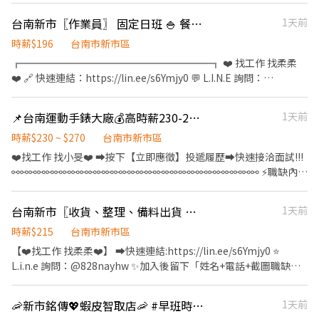
作員 (需操作堆高機) 工作內容：原物料倉收發作業 工作時間：
(B):15:00~00:00 📦 工作內容 ・撿貨 ・包裝 ・貼標 ・出貨 ・庫存
台南新市〖作業員〗 固定日班 🍚 餐費補助｜工作也能顧肚肚【Z】分
1天前
08:00-17:00 薪資待遇：薪40250【含堆高機津貼、不含加班，加班
整理 - ✅活動津貼 : 時薪加馬/出勤津貼/跨倉支援津貼(每月15日發
費另計】 上班日：週一至週五，週休六日 ✔️有轉正機會、無冷氣作
放) ✅ 勞保、健保、退休金提撥、團險 ✅ 加班費依法計算 ✅ 工作穩
時薪$196
台南市新市區
業、彈性加班✔️可至廠內看環境 ※需熟悉堆高機駕駛並具有效證照
定、環境乾淨 ✅三節、婚/喪/生育補助 - ⭕可日借支薪資 800$/日
╔═══════════════════╗ ❤️ 找工作 找柔柔
--------------------------------------------- ⭐️長期中班-操作員 工
，5000$/週 - 🔥馬上應徵 ! 聯絡我立即安排面試💼 📞服務專員 :小毓
❤️ 🔗 快速連結：https://lin.ee/s6Ymjy0 💬 L.I.N.E 詢問：
作內容：機台操作 工作時間：15:00-23:00 薪資待遇：薪37000【不
➡ 04-25600907#1103 加賴為您安排面試 :https://lin.ee/65FKUmj
@828nayhw 📩加入請留言：【姓名＋電話＋職缺截圖】 ☎️ 0960-
含加班，加班費另計】 上班日：週一至週五，週休六日 ✔️有轉正機
ID:@799dvjaa 加入後請傳: 職缺截圖+基本資料
793-455 ╚═══════════════════╝
會、有冷氣作業、彈性加班 ----------------------------------------
📌台南運動手錶大廠💰高時薪230-270元👌免輪班🌟周休二日⭕無經驗可(J-航)
1天前
——————⭐️職缺福利⭐️—————— ➪勞保/健保/特休 ➪餐費補助40
----- ⭐️長期夜班-操作員 工作內容：機台操作 工作時間：23:00-
元/天 ➪可警示帳戶 ➪免費汽機車停車場
時薪$230 ~ $270
台南市新市區
07:00 薪資待遇：薪43000【不含加班，加班費另計】 上班日：週
————————————————— 《 工作地點》 台南市新市區中山路
❤️‍找工作 找小旻❤️‍ ➡按下【立即應徵】投遞履歷➡快速接洽面試!!!
一至週五，週休六日 ✔️有轉正機會、有冷氣作業、彈性加班 -------
————————————————— 《 工作時間&薪資》 ➡️固定日班
⚯⚯⚯⚯⚯⚯⚯⚯⚯⚯⚯⚯⚯⚯⚯⚯⚯⚯⚯⚯⚯⚯⚯⚯⚯⚯⚯⚯⚯ ⚡職缺內容
-------------------------------------- ⭐️長期夜班-作業員 工作內
08:00-17:00 ➡️周休二日 見紅休 (固定休日，另一日排休) ➡️兩個月
⚡ 📍【工作地點】台南市新市區提塘港路 📦【工作內容】 ✔半成品/
容：包裝餅乾、品檢、生產線作業 工作時間：23:00-07:00 薪資待
一期 ⭐️薪資35000(含伙食津貼) ————————————————— 《工
成品組裝、包裝、測試、產線機台操作 🕐【工作時間、薪資】 📌日
遇：薪43000【不含加班，加班費另計】 上班日：週一至週五，週
台南新市〖收貨、整理、備料出貨 〗☀️ 固定日班 🕘 作息穩定好安排【Z】銳
1天前
作內容》 製成原物料條配 設備操作
班: 08:00~17:00 💰時薪:$230元 📌夜班: 20:00~05:00 💰時薪:$270元
休六日 ✔️有轉正機會、有冷氣作業、彈性加班 •——————
🎯【休假制度】周休二日 見紅休 ***8/18(二)報到:休日一
時薪$215
台南市新市區
•°•✿•°•——————• ❤️ .·:*¨ ¨*:·. ❤️職缺福利❤️ .·:*¨
***8/24(一)報到:休六日 💰【獎金制度】三節禮金 🎁【福利】 🎉餐
¨*:·. ❤️ ✅額外績效獎金：每月平均2000元 ✅久任獎金12000、特
【❤️找工作 找柔柔❤️】 ➡️快速連結:https://lin.ee/s6Ymjy0 ⭐️
費補助85元/天 🎉免費交通車搭乘 🎉可預支薪水 ✨ෆෆෆෆෆෆ📞應徵
殊津貼7250 ✅21:00-07:00有夜班津貼，48/H ✅免費住宿、餐費補
L.i.n.e 詢問：@828nayhw ✨加入後留下「姓名+電話+截圖職缺
看這裡📞ෆෆෆෆෆෆ✨ ❤️‍服務專員:小旻 ❤️‍加賴詢問:搜尋帳號
助 ✅體檢補助$1650 ✅可領現、借支 •——————•°•✿•°•
文」 ☎️電話：0960-793-455 ——————⭐️職缺福利⭐️—————— ➪
@547qfznf（記得加＠） ❤️‍點擊加入:https://lin.ee/TuSzLpe (加
——————• 預約面試 ❶ 直接投遞履歷，媒合成功立即聯繫您 ❷
餐費補助 (自付20元) ➪三節禮金 ➪勞保/健保/特休 ➪廠區設備：飲
🦐新市銘傳💖蝦皮智取店🦐 #早班時薪 #晚班時薪 #完整教育訓練
1天前
入後請傳: 職缺截圖+姓名+電話)
撥打電話詢問/預約 : 江專員▸0973-272-686、06-2039011#11 ❸
水機/咖啡機/冰箱/置物櫃/吸菸區/蒸飯箱/微波爐 ➪可警示帳戶 ➪固