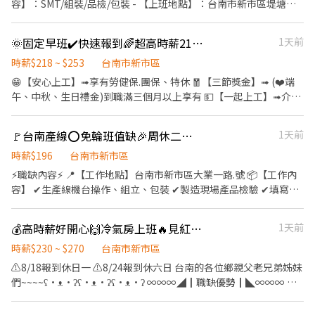
容】：SMT/組裝/品檢/包裝 - 【上班地點】：台南市新市區堤塘港
班A｜13:30－22:30 🌤 午班B｜15:00－24:00 🌙 夜班｜00:00－
路 - 【上班時間】： 日班:0800-1700配合加班到1930，時
08:00 ━━━━━━━━━━━━━━ 🎁【假日津貼】 ⭐ 六、日出
薪:230(月均53980起) 夜班:2000-0500配合加班到0730，時
🌞固定早班✔️快速報到🌈超高時薪218-253💘貼標籤理貨💘三節獎金
1天前
勤每小時加給40元 ⭐ 每日最高加給320元 ※ 加班時數不列入計算
薪:270(月均63368起) - 【休息時間】：兩次各10分鐘 用餐40分 -
━━━━━━━━━━━━━━ 📅【休假制度】 排休制 依當月國定
【餐費補助】：自助餐(含素食)、快餐、麵食及輕食等餐道可選；補
時薪$218 ~ $253
台南市新市區
假日及紅字天數安排休假 ━━━━━━━━━━━━━━ ✨【職缺
助85超過自行負擔。 - 【休假制度】：週休六日 - 【停車】：免費
😁【安心上工】➟享有勞健保.團保、特休 🧧【三節獎金】➟ (❤️端
特色】 ✅ 書審即可 ✅ 免經驗可 ✅ 工作簡單好上手 ✅ 班別固定任選
機車位 - 【超優福利】 ❤薪資預支 ❤勞保健保 ❤快速上工 ❤線上書
午、中秋、生日禮金)到職滿三個月以上享有 💵【一起上工】➟介紹
✅ 穩定工時、收入有保障 ━━━━━━━━━━━━━━ 📩 有興趣
審即可 ❤免費交通車 ❤轉正機會 - 應徵的人有點多，我們想更快幫
獎金500元 👛➟提供預支薪水，警示戶可協調 ∞∞∞◢┃職缺介紹
歡迎立即投遞履歷或私訊詢問！ 點擊下方連結或加入官方 L.I.N.E 截
你安排後續應徵流程 🙌 👉 先完成線上履歷，流程會跑得更順更快
┃◣∞∞∞ 📍工作地點:台南市新市區大營.號 💼工作內容:揀貨、理
圖私訊【姓名＋手機】 官方 ID：@746lzapm（記得加小老鼠 @
🚩台南產線⭕免輪班值缺🎉周休二日見紅休✅免學經歷💰班別津貼(J-濾)
1天前
喔！ 📌【線上履歷填寫】
貨、包裝、貼標籤 ⏰上班時間: 📆排休制 日班：(A) 08:00~17:00；
喔！） https://lin.ee/Z5lW7BX 首誠人力－王小姐 ☎️ 04-2560-
https://resume.conbiz.tw/Vs1ySWd0Gw?
(B) 09:00~18:00 午班：(A) 13:30~22:30；(B) 15:00~24:00 晚班：
時薪$196
台南市新市區
0907 分機 1101 歡迎私訊詢問面試資訊！
openExternalBrowser=1 （此連結為本公司官方後台系統，可放
18:00~03:00 夜班：00:00~08:00 1.入職前3個月 時薪制 日班：218
⚡職缺內容⚡ 📍【工作地點】台南市新市區大業一路.號 📦【工作內
心填寫。) ▬▬▬▬▬【快來聯繫我】▬▬▬▬▬ 👩‍💼 康彼斯－李
元/時 午班：(A) 230元/時；(B) 236元/時 晚班：246元/時 夜班：
容】 ✔生產線機台操作、組立、包裝 ✔製造現場產品檢驗 ✔填寫生
小姐 ☎️ 02-6604-2822 💬 ʟɪɴᴇ：https://reurl.cc/NYrlGm ➕ ʟɪɴᴇ
253元/時 ⚠️入職滿3個月改為 ㄩㄝˋ薪制 日班：33,000元/月 午班：
產報表 🕒【工作時間、薪資】 📌日班08:00~17:00 ⭐️薪資:$33,090/
ID：@995qkbxl (留下姓名+電話+應徵職缺截圖畫面) 💡 企業代
(A) 35,760元/月；(B) 37,800元/月 晚班：39,600元/月 夜班：
月(含伙食津貼3000元) 📌中班15:00~24:00 ⭐️薪資:$33,090/月(含伙
徵，免手續費免仲介費 💡 不用想太多～有問題都可以直接問 💡 有
💰高時薪好開心🙌冷氣房上班🔥見紅就休息🙋🏻‍♀️組包裝🙋🏻‍♀️餐費津貼
1天前
41,280元/月 🛌休息時間：間休1小時，上下午輪休10分鐘
食津貼3000元+中班津貼:175/天) 【休假制度】：週休二日、見紅休
興趣就先聊聊，找工作我陪你一起搞定！ 💡 工作，也許就差你這一
∞∞∞◢┃詢問預約┃◣∞∞∞ ✅服務專員➠文文小姐 ✅手機
🎁【福利】 🎉可預支【典育專屬福利】 ✨ෆෆෆෆෆෆ📞應徵看這裡📞
時薪$230 ~ $270
台南市新市區
步 😉
➠0932-733-893 ✅L.I.N.E.➠@826jcnfy(要加@唷) ✅【快速加入】
ෆෆෆෆෆෆ✨ ❤️‍服務專員:小旻 ❤️‍加賴詢問:搜尋帳號@547qfznf（記
⚠️8/18報到休日一 ⚠️8/24報到休六日 台南的各位鄉親父老兄弟姊妹
➠https://lin.ee/RDrxb6W
得加＠） ❤️‍點擊加入:https://lin.ee/TuSzLpe (加入後請傳: 職缺截
們~~~~ʕ•ᴥ•ʔʕ•ᴥ•ʔʕ•ᴥ•ʔ ∞∞∞◢┃職缺優勢┃◣∞∞∞ 😁
圖+姓名+電話)
【安心上工】➟享有勞健保.團保 👛【超省荷包】➟提供免費交通
車、餐費津貼85元 💰➟提供預支薪水，警示戶可協調 ∞∞∞◢┃職