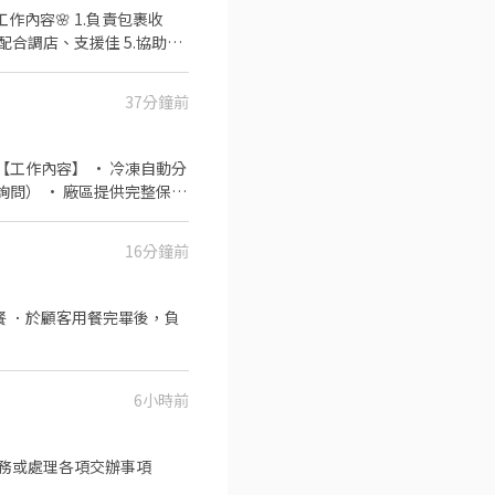
配合調店、支援佳 5.協助區
10:30-17:30 ▸晚班時
周至少排班4天，假日一定要可配合
37分鐘前
‐‐‐‐ ✽假日班✽ (早
禮拜日都要可上班，上班時間依門市安排
一路 安樂武嶺店▸基隆市安
 📋【工作內容】 • 冷凍自動分
‐‐‐‐‐‐‐‐‐‐‐‐‐
歡迎詢問） • 廠區提供完整保暖
、上架等 2. 維持門市作業
 ⸻ 📍【上班地點】 新北市
整 5. 偶爾須配合鄰近有人
0、08:00-13:00、
16分鐘前
時薪津貼+20元▸時薪$224-229
智取店▸基隆市七堵區百七街 中
餐 ．於顧客用餐完畢後，負
取店▸基隆市中正區新豐街323
- 智取店▸基隆市暖暖區暖暖
▁ 🚨預約面試♡快速安排
𝐊𝐞𝐥𝐥𝐲📞 ▸電話未接請
6小時前
務或處理各項交辦事項