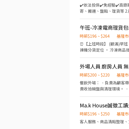
✔️依法投保✔️免經驗✔️高錄取✔️快速報到✔️提
寄、搬運、盤點、理貨等 2
經理執行門市營運、維護 【提供
段：16:15-22:45、18
午班-冷凍電商理貨包
排班 ‐‐‐‐‐‐‐‐‐
8)11:00-19:30、(早6)1
時薪$196 ~ $264
基隆市
為主，6小時或8小時不定，
⏰【上班時段】 (額滿)早班：05
樂區武嶺街 基隆深溪店▸
揀機分貨定位 • 冷凍商品批量
‐‐‐‐‐‐‐‐‐‐‐ ❷蝦
衣物 • 無經驗可，體健細心
區環境、清潔維護作業 3.須
瑞芳區楓子瀨路5巷2號 ⸻ 📅【休假制度】 排班制 ⸻ 🎁【福利及發薪】 • 享勞保、健保 • 每月 11 號發薪 • 在職員工
店門市支援 【提供完整教育訓練及店
外場人員 廚房人員 
可申請：週領預支 ⸻ 📞 洽詢專線：張小姐 02-77305501 ➕ʟɪɴᴇ報名：https://gsdjobs.pse.is/HR05 💬 官方客服：
08:30-13:30 (可自選) 晚
https://lin.ee/vT
時薪$200 ~ $220
基隆市
元 🌸休假制度🌸 月排休制
餐飲外場： ．負責為顧客
山中和 - 智取店▸基隆市中
巷 基隆仁三 - 智取店▸基
街 🚨🚨門市缺額每日會
👉https://lin.ee/OU
Ma.k House誠徵工
加𝐋𝐈𝐍𝐄並留言，訊息
時薪$196 ~ $250
基隆市
客人服務、商品清點整理、