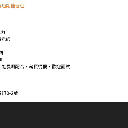
理短期補習班
能力
課老師
待
作
，能長期配合，薪資從優，歡迎面試。
70-2號