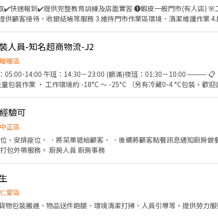
供完整教育訓練及店面實習 ❶蝦皮一般門市(有人店) 🌸工作內容🌸 1.負責包裹收
.提供顧客接待、收銀結帳等服務 3.維持門市作業區環境、清潔維護作業 4.
完整教育訓練及店面實習】 ❗❗⚠兼職為早晚固定班(免輪班)⚠❗❗ ▸早班時段：
:45-22:45（一週至少2天要能16:15起班） ▸時薪$196元 ▸月排休制：一
裝人員-知名超商物流-J2
‐‐‐‐‐‐‐‐‐‐‐‐‐‐‐‐‐‐‐‐‐‐‐‐‐‐‐‐‐‐‐‐‐‐
1:00-17:30 (晚8)14:15-22:45、(晚6)16:15-22:45 ❗❗⚠禮拜六、
暖暖區
無法選擇固定早班或晚班⚠❗❗ 🌸上班地點🌸 安樂安一店▸基隆市安樂區安
:00-14:00 午班：14:30－23:00 (額滿)夜班：01:30－10:00 ⸻
基隆市信義區深溪路 ‐‐‐‐‐‐‐‐‐‐‐‐‐‐‐‐‐‐‐‐‐‐‐
包裝作業 • 工作環境約 -18°C ～ -25°C （另有冷藏0-4 °C包裝，
皮智取門市⚠️需有機車⚠️ 🌸工作內容🌸 1. 包裹收寄、搬運、盤點、理貨
佳 ⸻ 💰【薪資待遇】 $30,000－38,000（含獎金，未含加班費）
配合調店、支援(一天跑點3-5家鄰近門市) 4. 須配合蝦皮店到店工作內容調
面實習】 🌸工作時間🌸(固定班別) 早班：07:00-12:00、07:30-12:3
無經驗可
班：17:30-23:30、18:30-23:30 🌸薪資待遇🌸 早班時薪$204-209元 晚班
sqRcA ✨ 你走的每一步，都是在靠近更穩定的生活。
中正區
 (一周至少排班4天，假日一定要可配合排班) 🌸上班地點🌸 七堵百七 - 
帶位、安排座位、 ．將菜單遞給顧客、 ．後續將顧客點餐訊息通知廚房做
山區中和路168巷 基隆信五 - 智取店▸基隆市中正區信五路 基隆新富 - 智
責收拾碗盤與清理環境。 ．打包外帶服務。 廚房人員 廚房事務
隆市仁愛區仁三路 基隆樂利 - 智取店▸基隆市安樂區樂利三街34巷 基隆暖暖 
有變動，主要缺額以面試當天為準😊 ▁▁▁▁▁▁▁▁▁▁▁▁▁▁▁▁▁▁
I2Tm1 ♡截圖職缺文♡私訊留下 ⌜姓名✚電話✚地區⌟♡ 📞諮詢電話：0908-925-796
讀生
必回覆◂ ⭕️免費諮詢⭕️安心上工┃❌求職免收費❌絕無詐騙
仁愛區
貨物包裝搬運、物品送件跑腿、環境清潔打掃、人員引導等，提供勞力服