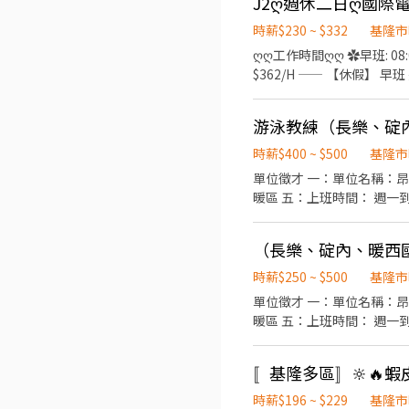
時薪$230 ~ $332
基隆市
ღღ工作時間ღღ ✿早班: 08:0
$362/H —— 【休假】
福利】 ☛補助餐費85塊/2餐
ღღ職缺重點ღღ ✿冷氣房
游泳教練（長樂、碇
配 ✿免學歷、免輪班 ✿休
估考核轉正，轉正後福利 產檢
時薪$400 ~ $500
基隆市
優惠，員工認股 各式禮金，旅遊補助，員工
單位徵才 一：單位名稱：昂
7730-8927 ✚ ʟɪɴᴇ 快速洽詢 
暖區 五：上班時間： 週一到
洽詢 https://gsdjob
人數：多名 九：福利：全勤獎金、排班時數加給單位徵
https://youtube.com/playlist?
（長樂、碇內、暖西
代辦事務 現場有GooSwim游泳教學教育訓練 游泳教練，歡迎來面試 救生性質工作，水質檢測，簡易機房處理，維護現場安全
現場有GooSwim游泳教
時薪$250 ~ $500
基隆市
單位徵才 一：單位名稱：昂
暖區 五：上班時間： 週一到
時以上 八：需求證照：體育署
游泳教學 www.jtgs.com.tw https://youtube.com/playlist?list=PLZpVupsm1gANIMB3X-GIzzct-POWydSB_ 維護現場
環境整潔，游泳教學、協助代辦事務 現場有GooSwim游泳教學教育訓練 游泳教練，歡迎來面
機
時薪$196 ~ $229
基隆市