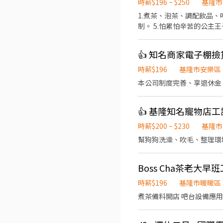
時薪$196 ~ $250
基隆市
1.煮茶、泡茶、調配飲品、吧台、清潔衛生及外
👍 知名商家電子棚
時薪$196
基隆市安樂區
👍 基隆知名寵物店工
時薪$200 ~ $230
基隆市
幫狗狗洗澡、吹毛、整理環境
Boss Cha茶老大早
時薪$196
基隆市暖暖區
煮茶備料開店 吧台設備應用