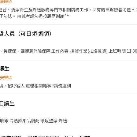
暖暖區
送服務等門市相關店務工作。 2.有機車駕照者尤佳。 3.可接受輪班。 4.排班排休
制。 5.怕累怕辛苦的公主王子勿試。 無誠者請勿扔投履歷謝謝^^
撿貨人員（可日領 週領）
本公司制度完善、享退休金、勞健保、團體意外險保障 工作內容: 撿貨作業(拍燈撿
讀生
安樂區
、招呼客人 處理相關雜事 ❗️請勿遲到
班工讀生
收銀 冷熱飲甜品調配 環境整潔.外送