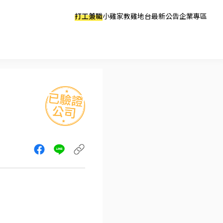
打工兼職
小雞家教
雞地台
最新公告
企業專區