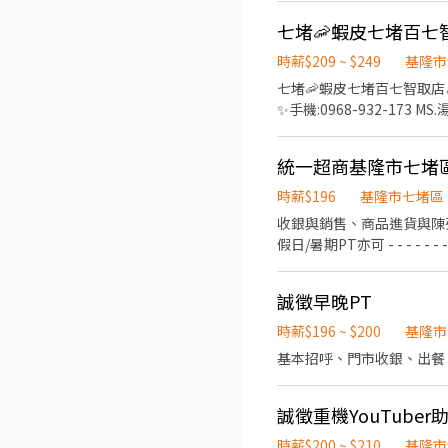
時薪$209 ~ $249
基隆市
七堵🦐蝦皮七堵百七智取店🍤早
✨手機:0968-932-173 M
⬅書審 即可報到!!! 書審 即可報到!!! ➡ 職務介紹 ⬅ ✨一般店 輪班8H: - 早班11:00~19:30、晚班14:15
11:00~15:00、11:00~17
薪 - 07:00~12:00、07:30~
18:30~23:30 全班時薪(雙頭班
時薪$196
基隆市七堵區
- 15:00~19:00 (
收銀與銷售、商品進貨與陳列、顧客服務、維護店內整潔 - - - - - -
告準) ➡️全月輪班人員$30,000起 ⚡智取店時薪兼職：$/209H(含8交通津貼 +5區域津貼 )（晚班另加晚班津貼+20 夜班津貼+40）
假日/暑期PT亦可 - - - - - - - - - - - - 日班/夜班/大夜班/假日班；工時安排仍按工作現場需求。 招募職位：兼職人員/大夜班人員
➡️工作內容： 【提供完
(依各門市需求為主) 工作地點：依您鄰近地區媒合 *學經歷不拘，喜歡與人互動，樂觀開朗，具有服務熱忱* 若對其他地區有意願
處理、盤點及搬運貨物。 
也歡迎投遞！
域其他門市支援 ⭕智取店為無人商店~故每日工作搭配這幾間門市上班 (需有交通工具哦) ＊第一小時會待在智取店門市上架分
誠徵早晚PT
貨，後面工時會支援鄰近有人店
時薪$196 ~ $200
基隆市
點 :(每日門市缺額不同 ,故各班缺額名額不一請在洽詢) 
基本招呼、門市收銀、出餐
區百七街32號1樓 ⭕七堵百三 - 智取店 基隆市七堵區百三街48號1樓 ⭕基隆富民 - 智取店
堵明德 - 智取店 基隆市七堵區明德一路186之1號1樓 ⭕基隆百五 - 智取店 基隆市七堵區百五街76號1樓 ⭕基隆光明 - 智取店 基
隆市七堵區光明路110號1樓 ⭕基隆明德 - 智取店 基隆市七堵區明德二路13號1樓 ✂--
誠徵重機YouTuber
線上及門市實習教育訓練皆有
故每天各班別缺額名額不一
時薪$200 ~ $210
基隆市