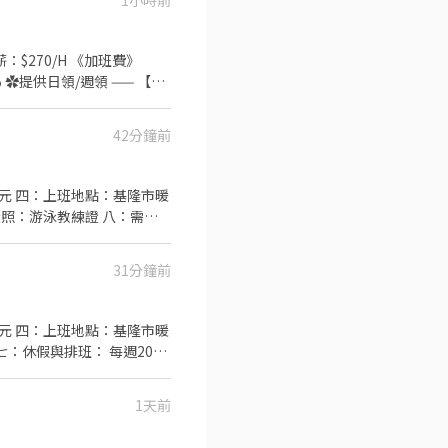
1小時前
 時薪：$270/H 《加班費》
 ✿提供日領/週領 —— 【小
武崙/中和/永和/南港】 ——
✿單位久坐，久站，依部門分
42分鐘前
2H、周休二日 最快兩個月評
含端午，春節＞ 員購優惠，生日
0元 四：上班地點：基隆市暖
ʟɪɴᴇID：gsd9438 ✚ ʟɪɴᴇ快速
求證照：游泳教練證 八：需求
📌 留言【姓名＋電話】
31分鐘前
0元 四：上班地點：基隆市暖
 七：休假與排班： 每週20小
才 GooSwim
1天前