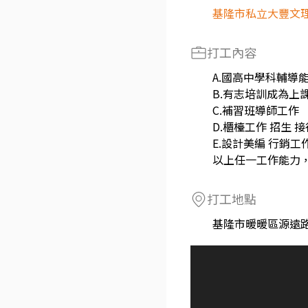
基隆市私立大豐文
打工內容
A.國高中學科輔導
B.有志培訓成為上
C.補習班導師工作
D.櫃檯工作 招生 接
E.設計美編 行銷工
以上任一工作能力
打工地點
基隆市暖暖區源遠路1