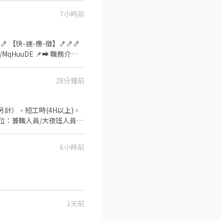
7小時前
 【快-速-應-徵】🍤🍤🍤
e/MqHuuDE 📌➡ 職務介紹
️智取店 ↓(工作時段不同) : 早班時
28分鐘前
00、18:30~22:30、
3:30 (上班約2~4小時) 午班時薪
待遇】： (津貼給予時間依蝦皮公
：負責包裹收發、理貨、退貨
清潔維護。 >會需配合同區
6小時前
合1天） ➡️工作地
1天前
~ 🚩 另因應徵人數較多~