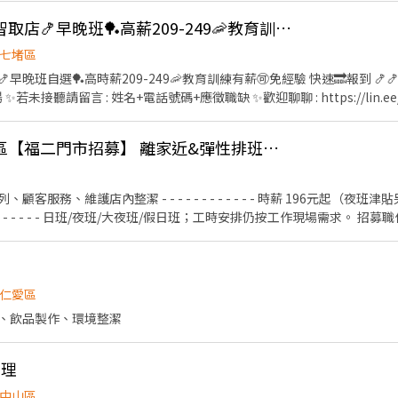
七堵🦐蝦皮七堵百七智取店🍤早晚班🏓高薪209-249🦐教育訓練有薪🉑免經驗快速🔜
七堵區
晚班自選🏓高時薪209-249🦐教育訓練有薪🉑免經驗 快速🔜報到 🍤🍤🍤
S.湯 ✨若未接聽請留言 : 姓名+電話號碼+應徵職缺 ✨歡迎聊聊 : https://lin.e
~22:45 (需輪班) 早班時薪 -
:30 晚班時薪 - 18:45~22:45、16:15~22:45 午班時薪 - 15:00~19:00 ⭐
統一超商基隆市七堵區【福二門市招募】 離家近&彈性排班、歡迎二度就業/樂齡/兼職
12:30、08:00~13:00、08:30~13:30 晚班時薪 - 17:30~21:30、18:00~22:
) - 07:00~13:30+17:30~00:00 (上班約6~8小時) 夜班時薪 - 23:30~0
固定早班或固定晚班自選) ⚠️每週約排班2-4天（含六或日可配合1天） ✨【薪資
 - - - - - - 時薪 196元起（夜班津貼另計），短工時(4H以上)，
整的線上教育課程及店面教育實習指導（皆有計算時薪）】 包裹與貨品管理
負責店內收款機更換感應紙作業。 環境維護：維持門市作業區的環境整潔與
門市 ⭕休假福利：依門市月排班制 ⚠️每週門市約排班2-4天（含六或日需可配
仁愛區
🎈智取店🎈 七堵百七 - 智取店 多店區域 ⭕七堵百七 - 智取店 基隆市七堵
、飲品製作、環境整潔
 基隆市七堵區明德一路156號1樓 ⭕七
--------✂----------✂----------✂ ✈ 完整
助理
算時薪 ✈ 享勞健團保.勞退6%保障 🚩應徵時請務必說明要應徵哪間門市喔
請在洽詢用
中山區