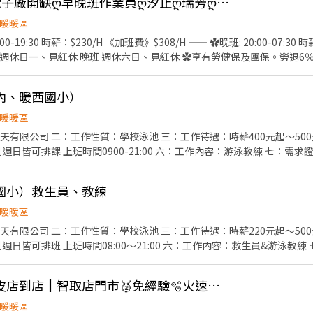
J2ღ週休二日ღ國際電子廠開缺ღ早晚班作業員ღ汐止ღ瑞芳ღ基隆ღ新店ღ中和
暖暖區
0-19:30 時薪：$230/H 《加班費》$308/H —— ✿晚班: 20:00-07:30
 早班 週休日一、見紅休 晚班 週休六日、見紅休 ✿享有勞健保及團保。勞退6％
(一天170) —— ღღ公司多班交通車ღღ 【日班交通車：基隆/暖暖/瑞芳/大
，需穿著靜電服或無塵服 ✿智慧型手表、GPS等組裝、包裝；機台操作 
內、暖西國小）
息時間➜用餐40分鐘，上下午間休10分鐘，加班用餐30分鐘 —— 保障加班
補助10,000，陪產檢假7+5 育兒津貼10,000/月 年薪保障14個月＜
暖暖區
旅遊 —— ☎️【快速應徵】 有興趣歡迎私訊或來電詢問 應徵方式： 👩‍💼 Lucy ☎ 02-
天有限公司 二：工作性質：學校泳池 三：工作待遇：時薪400元起～50
https://gsdjobs.pse.is/HR08 ⸻ 👩‍💼 張小姐 ☎︎ 02-7730-5501 📲 
週日皆可排課 上班時間0900-21:00 六：工作內容：游泳教練 七：需
s.pse.is/HR05 ⸻ 📌 請擇一位專員聯繫即可 📌 加入ʟɪɴᴇ後截圖職缺資訊 
才 GooSwim游泳教學 www.jtgs.com.tw
list=PLZpVupsm1gANIMB3X-GIzzct-POWydSB_ 維護現場秩序、環境整潔，游泳教學、協助
國小）救生員、教練
學教育訓練 也可兼游泳教練，歡迎來面試
暖暖區
天有限公司 二：工作性質：學校泳池 三：工作待遇：時薪220元起～50
週日皆可排班 上班時間08:00～21:00 六：工作內容：救生員&游泳教練
救生證&游泳教練證 九：需求人數：多名 十：福利：全勤獎金、排班時數加給單位徵
秩序、
〚基隆多區〛🔆🔥蝦皮店到店┃智取店門市🥈免經驗🫧火速報到💓
試 救生性質工作，水質檢測，簡易
房處理，維護現場安全 現場有GooSwim游泳教學教育訓練 也可兼游泳教練，歡迎來面試
暖暖區