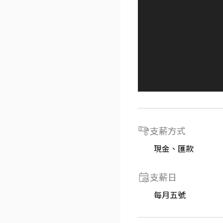
支薪方式
現金、匯款
支薪日
每月五號