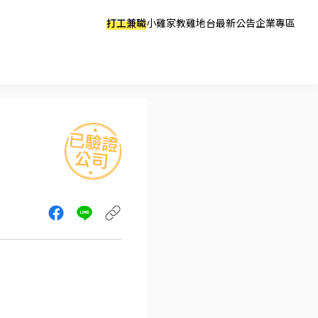
打工兼職
小雞家教
雞地台
最新公告
企業專區