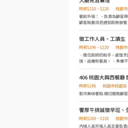
大廳見習襄理
時薪$210 ~ $220
桃園市
餐飲外場： ．負責為顧客
顧客點餐訊息通知廚房做餐
環境。 ．並負責結帳、收
負責洗、剝、削、切各種食
徵工作人員、工讀生
重量。 ．負責擺盤、打包外帶服務。 (中間空檔時段為休息時間) 10:30-14:30 17:00-21:00 11:00-15:00
18:00
時薪$196 ~ $220
桃園市
．擔任廚師的助手，處理烹
境、設備和餐具。 ．準備
406 桃園大興西餐廳 
時薪$196
桃園市桃園區
製作美味餐點 親切服務顧客
饗厚牛排誠徵早班、
時薪$200 ~ $230
桃園市
內場人員外場人員主要負責