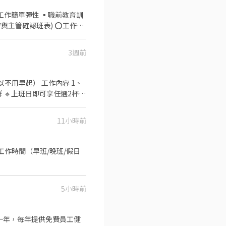
確認班表) ⭕工作內
進貨、準備、整理→料理製作
3週前
生知識及專業的烹飪技巧，還
成果將有升遷加薪的機會 ▪
多人有機會品嚐美味平價壽
 工作內容 1、
 【實習相
【介紹制度】 歡迎介紹親朋
11小時前
分享快樂的人，如果你也嚮往
情活潑的你加入星巴克
5小時前
滿一年，每年提供免費員工健