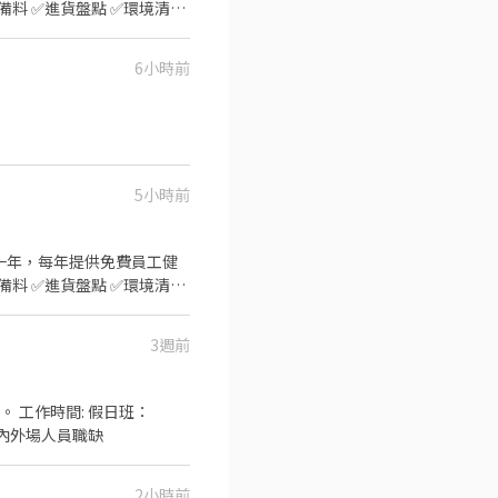
感佳 #薪資轉帳需具備永豐銀
6小時前
5小時前
滿一年，每年提供免費員工健
感佳 #薪資轉帳需具備永豐銀
3週前
班：
整 另有內外場人員職缺
2小時前