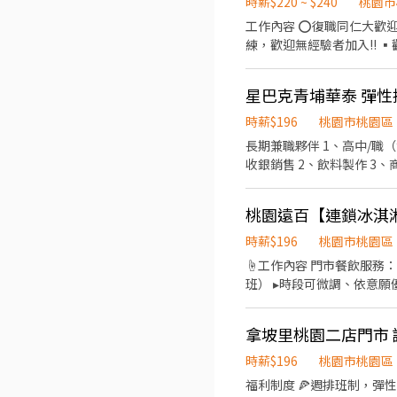
時薪$220 ~ $240
桃園市
工作內容 ⭕復職同仁大歡迎 離職未滿三個月者享有: ▪年資累計 ▪體檢費用補助 ▪薪資照舊計算 ⭕工作簡單彈性 ▪職前教育訓
練，歡迎無經驗者加入!! ▪歡
容 ▪外場 帶客入座→介紹
→提供餐點→餐具清洗→庫存盤點、出貨 等 ⭕獎金福利 ▪生日禮券 ▪不定期
星巴克青埔華泰 彈
▪「以人為本」注重團隊合
可接觸店鋪的經營管理，例
時薪$196
桃園市桃園區
享有完善的福利制度，加班
長期兼職夥伴 1、高中/職（含
司，致力成為頂尖品牌 ⭕基本保障 ①加班費(以5分鐘為單位計算) ②勞保、健保、意外險 ③每月提撥勞工退休新制6% ④特休／
收銀銷售 2、飲料製作 3、商品介紹 4、環境清潔
年假按照勞基法規定 ⑤颱風天出
費的飲品 🔹蛋糕、點心可享員工7折優惠 🔹持員工證可享全台星巴克員工折扣 🔹滿三個月後可享有福利品咖啡豆⋯等等可選擇 🔹
關】 歡迎餐飲相關科系實習
升遷管道透明且提供學習機會 🔹專業咖啡技能課程、培訓、賽事 🔹每年免費健康檢查 🔹各式假別、各項補助津貼、獎學
好友一同任職，介紹獎金拿不
桃園遠百【連鎖冰淇
☕️☕️ 享受工作的美好
傳遞熱情的服務，學習專業
時薪$196
桃園市桃園區
☝工作內容 門市餐飲服務： 顧客接
班） ▸時段可微調、依意願
拿坡里桃園二店門市
時薪$196
桃園市桃園區
福利制度 🍕週排班制，彈