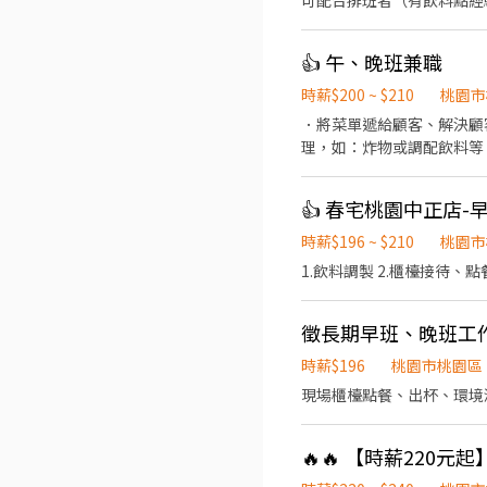
可配合排班者（有飲料點經驗
有駕照、安全守法）。 8.
👍 午、晚班兼職
時薪$200 ~ $210
桃園市
．將菜單遞給顧客、解決顧
理，如：炸物或調配飲料等
任廚師的助手，處理烹飪前
設備和餐具。 ．準備不同
👍 春宅桃園中正店
時薪$196 ~ $210
桃園市
1.飲料調製 2.櫃檯接待、點
徵長期早班、晚班工
時薪$196
桃園市桃園區