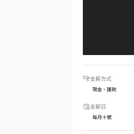
支薪方式
現金、匯款
支薪日
每月十號