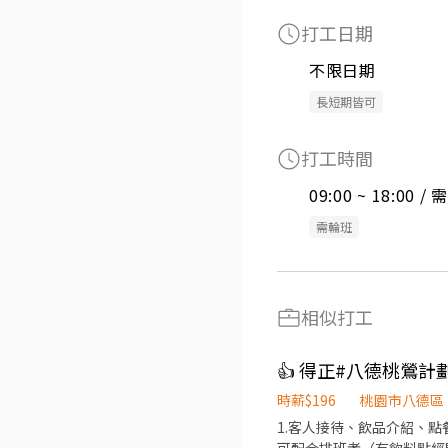
打工日期
不限日期
長短期皆可
打工時間
09:00 ~ 18:00 
需輪班
相似打工
👍 得正#八德桃鶯
時薪$196
桃園市八德區
1.客人接待、飲品介紹、點