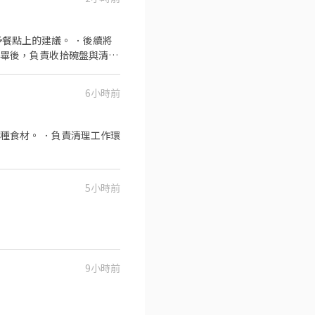
餐點上的建議。 ．後續將
完畢後，負責收拾碗盤與清理
作與其他餐廳相關事務。 ．
 ．協助測量食材的容量與
6小時前
種食材。 ．負責清理工作環
5小時前
9小時前