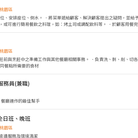
桃園區
帶位、安排座位、倒水。 ．將菜單遞給顧客、解決顧客提出之疑問，並給予
，或可進行簡易餐飲之料理，如：烤土司或調配飲料等。 ．於顧客用餐
銀等工作。 餐飲內場： ．擔任廚師的助手，處理烹飪前與烹飪中之準備工
材。 ．負責清理工作環境、設備和餐具。 ．準備不同餐點所需要的食材。
 17:30-21:30 11:30-15:30
-22:00 12:00-16:00 18:30-22:30
桃園區
飪前與烹飪中之準備工作與其他餐廳相關事務。 ．負責洗、剝、削、切各
不同餐點所需要的食材
服務員(兼職)
 餐廳運作的最佳幫手
全日班、晚班
桃園區
桌邊服務及環境清潔