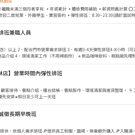
桃園區
迎二度就業、外籍學生、實習簽約 ▪彈性排班：8:30~23:30(請於面試時與主管
、服務→商品提供→食材補充→確認結帳金額→收銀結帳 等 ▪內場 商品
活動競賽獎金 ▪一年4次考核及調薪 ⭕企業魅力
性排班兼職人員
作及交流，採納同仁的意見，提升參與感 ▪除學習到日本商業禮儀、衛
如：成本控管及數據分析等專業知識 ▪升遷快速且制度完善，依努力及
費為5分鐘為單位計算，重視員工的辛勤付出 ▪計畫拓展全台灣，讓更
）以上 2、配合門市營業需求排班 3、每週3-4天彈性排班4-8小時（可以不用早起）
工作（不用掃廁所） 🔹新品咖啡飲料、糕點搶先嚐鮮 🔹上班日即可享任選2杯免
勤津貼補助 ⑥員工店內用餐折扣 ⑦提供員工制服 ⑧任職一年後提供免費健檢 ⭕其它
生 福利制度完善，提供加班費 時薪制契約，薪資以該任職店鋪時薪為主 
金⋯ ☕️
完 依介紹職位及任職期間不同，發放3000~5000元介紹獎金
淋店】營業時間內彈性排班
時刻，我們稱呼彼此為夥伴！夥伴對於星巴克來說是一起創造門市愉悅環境和
的咖啡知識技能，歡迎成為我們的夥伴一起傳遞咖啡的美好，誠摯邀請熱
待、餐點介紹、櫃台結帳、餐點製作、環境清潔與進貨整理。 ☝ 工作時間（早班/晚班/假日
優先安排 ▸假日至少可上一天班
 誠徵長期早晚班
性排休，依個人需求排班 🍕提供員工制服、圍裙，無需額外購入 🍕入職