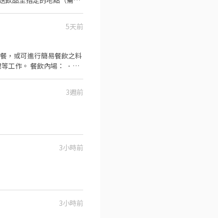
.外送飲品至指定的地點（需要
5天前
做餐，或可進行簡易餐飲之料
等工作。 餐飲內場： ．擔
材。 ．負責清理工作環境、
帶
3週前
3小時前
3小時前