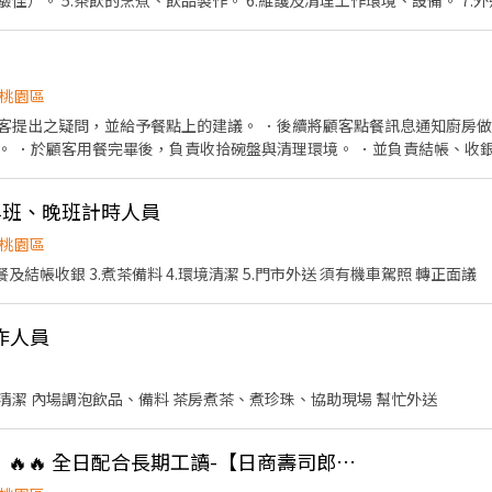
佳）。 5.茶飲的烹煮、飲品製作。 6.維護及清理工作環境、設備。 7
完成主管與夥伴交辦事務。 9.對飲料有興趣
桃園區
客提出之疑問，並給予餐點上的建議。 ．後續將顧客點餐訊息通知廚房
。 ．於顧客用餐完畢後，負責收拾碗盤與清理環境。 ．並負責結帳、收銀
與烹飪中之準備工作與其他餐廳相關事務。 ．負責洗、剝、削、切各種食
餐點所需要的食材。 ．協助測量食材的容量與重量。 ．負責擺盤、打包外
-早班、晚班計時人員
桃園區
餐及結帳收銀 3.煮茶備料 4.環境清潔 5.門市外送 須有機車駕照 轉正面議
作人員
現場櫃檯點餐、出杯、環境清潔 內場調泡飲品、備料 茶房煮茶、煮珍珠、協助現場 幫忙外送
🔥🔥 【時薪220元起】🔥🔥 全日配合長期工讀-【日商壽司郎🌏】壽司郎桃園國際路