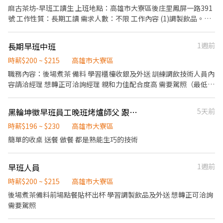
--------------------------------- ＜可加入官方➡️ 找Aura歐啦＞ 💴
07:30 💰【薪資結構】 🔹37,900元~43,400元起 💰加班另計、另有
麻古茶坊-早班工讀生 上班地點：高雄市大寮區後庄里鳳屏一路391
快速了解：https://lin.ee/7OTtCyb 📞連絡電話 : 0906603866 加入
全勤與績效獎金最高3,500元！ 🎁【福利制度】 ✔ 週休二日 ✔ 免費
號 工作性質：長期工讀 需求人數：不限 工作內容 (1)調製飲品。
後留下姓名 / 電話 / 截圖職缺唷!
供餐 ✔ 冷氣廠房，工作環境舒適 ✔ 享年終獎金、尾牙活動 ✔ 三節
�(2)收銀結帳。 �(3)吧台設備及周遭工作理境整潔。 �(4)客戶接
禮金禮品 💡穩定收入＋完善福利，現在就加入我們，一起打造好未
待。 薪資福利：196元/小時 上班時間：一天6-8小時 排班制 聯絡
長期早班中班
1週前
來！ 📱【立即聯絡】 賴ID：0968597798 手機直撥：0968-597-
人：簡店長 電話：0935983095 其他： 熱情、具服務熱忱。 樂觀積
798（劉先生）
極、正向。 無經驗可但需好配合穏定性高。 歡迎一起加入麻古家
時薪$200 ~ $215
高雄市大寮區
庭。 面試者請先電洽0935983095簡店長約定時間/地點，並請自備
職務內容：後場煮茶 備料 學習櫃檯收銀及外送 訓練調飲技術人員內
履歷前往面試。
容請洽經理 想轉正可洽詢經理 親和力佳配合度高 需要駕照（最低要
求）
黑輪坤徵早班員工晚班烤爐師父 跟晚班員工
5天前
時薪$196 ~ $230
高雄市大寮區
簡單的收桌 送餐 做餐 都是熟能生巧的技術
早班人員
1週前
時薪$200 ~ $215
高雄市大寮區
後場煮茶備料前場點餐貼杯出杯 學習調製飲品及外送 想轉正可洽詢
需要駕照