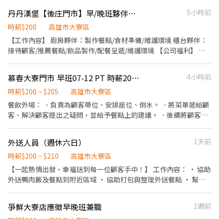
配飲料等。 ．於顧客用餐完畢後，負責收拾碗盤與清理環境。 ．並
丹丹漢堡【後庄門市】早/晚班夥伴（計時）
5小時前
負責結帳、收銀等工作。 餐飲內場： ．擔任廚師的助手，處理烹飪
前與烹飪中之準備工作與其他餐廳相關事務。 ．負責洗、剝、削、
時薪$200
高雄市大寮區
切各種食材。 ．負責清理工作環境、設備和餐具。 ．準備不同餐點
【工作內容】 廚房夥伴：製作餐點/食材準備/維護環境 櫃台夥伴：
所需要的食材。 ．協助測量食材的容量與重量。 ．負責擺盤、打包
接待顧客/推薦餐點/飲品製作/配餐呈遞/維護環境 【公司福利】 •
外帶服務。
團體保險 •健康檢查(滿1年) •免費員工制服 【丹丹夥伴專屬福
利】 •員工優惠餐(5折) •新品飲品、餐點搶先體驗嚐鮮
慕春大寮門市 早班07-12 PT 時薪200元
4小時前
時薪$200 ~ $205
高雄市大寮區
餐飲外場： ．負責為顧客帶位、安排座位、倒水。 ．將菜單遞給顧
客、解決顧客提出之疑問，並給予餐點上的建議。 ．後續將顧客點
餐訊息通知廚房做餐，或可進行簡易餐飲之料理，如：烤土司或調
配飲料等。 ．於顧客用餐完畢後，負責收拾碗盤與清理環境。 ．並
外送人員（週休六日）
1天前
負責結帳、收銀等工作。 餐飲內場： ．擔任廚師的助手，處理烹飪
前與烹飪中之準備工作與其他餐廳相關事務。 ．負責洗、剝、削、
時薪$200 ~ $210
高雄市大寮區
切各種食材。 ．負責清理工作環境、設備和餐具。 ．準備不同餐點
【一起熱情出發，幸福送到每一位顧客手中！】 工作內容： • 協助
所需要的食材。 ．協助測量食材的容量與重量。 ．負責擺盤、打包
外送鴨肉飯及餐點到附近區域 • 協助打包與整理外送餐點 • 幫忙
外帶服務。
顧店與簡單環境整理 • 協助收送現金及找零 沒經驗也OK，快來加
入我們，學會外送無難事！
爭鮮大寮店應徵早晚班兼職
1週前