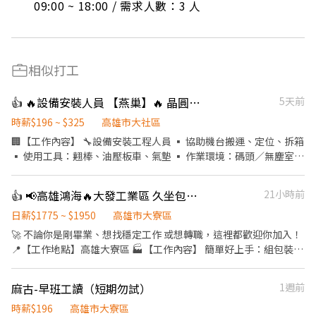
09:00 ~ 18:00 / 需求人數：3 人
相似打工
👍 🔥設備安裝人員 【燕巢】🔥 晶圓龍頭外包 ｜無經驗可 /代招
5天前
時薪$196 ~ $325
高雄市大社區
🏢【工作內容】 🔧設備安裝工程人員 ▪ 協助機台搬運、定位、拆箱
▪ 使用工具：翹棒、油壓板車、氣墊 ▪ 作業環境：碼頭／無塵室
💵【薪資待遇】 🔧設備安裝人員 👉底薪40000＋伙食3000＋全勤
2500＝💰45500元 👉加班費： ▪ 平日300/H ▪ 休息日350/H ▪ 例
👍 📢高雄鴻海🔥大發工業區 久坐包裝工作🔥免經驗｜冷氣廠｜班別可自選✨
21小時前
假日400/H 📍【工作地點】（各缺20名） 1️⃣ 桃園龍潭（高原） 2️⃣
新竹寶山（科學園區） 3️⃣ 台中大雅（科學園區） 4️⃣ 嘉義太保（台
日薪$1775 ~ $1950
高雄市大寮區
積AP7） 5️⃣ 高雄燕巢 6️⃣ 台南善化 ⏰【上班時間】 日班 08:00～
🚀 不論你是剛畢業、想找穩定工作 或想轉職，這裡都歡迎你加入！
17:00（中午休1H) 🛌【休假制度】 ✔️週休二日 🎁【超優福利】 ✨
📍【工作地點】高雄大寮區 🏭【工作內容】 簡單好上手：組包裝、
年終＋三節獎金 ✨獎金分紅／激勵獎金（滿3年再加） ✨免費午餐＋
測試、廠務助理 等 ✅ 無經驗可，現場有專人教學！ 🕒【上班時間｜
加班誤餐費 ✨潔淨室獎金 ✨出差津貼 ✨交通車／交通補助 ✨員工健
三種班別可選】 🔸常日班：08:00-17:00 (每4h休息1h) 🔸中班：
麻古-早班工讀（短期勿試）
1週前
檢 ✨升等制度 📌【條件】 ✔️無經驗可 ✔️需配合出差 🔥想賺高薪＋
16:00-00:30 中班津貼200元/日 🔸夜班：00:00-08:30 夜班津貼450
學技術，這個真的可以衝！ 📩私訊我卡位名額（名額有限） -------
元/日 做二休二 (每4h休息1h) 🔸日班:07:30-19:30 🔸夜班:19:30-
時薪$196
高雄市大寮區