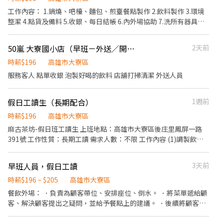
作俐落、配合度高，能適應冷凍食品作業環境 * 願意學習 AI 與數位
工作內容： 1.鍋燒、吧檯、麵包、煎臺餐點製作 2.飲料製作 3.環境
工具，提升倉儲與流程管理效率 * 有倉儲、食品工廠、包裝經驗者
整潔 4.點貨及備料 5.收銀、每日結帳 6.內外場協助 7.洗所有器具及
佳 公司提供： 表現穩定且配合度良好者，可依能力調整薪資，並提
餐盤 8.外送(補貼油資) 需配合政府投保勞健保及勞退 周休二日但需
供相關培訓機會。
配合排休,週六週日要可以排上班 🌟配合度高、有耐心、學習態度、
50嵐 大寮國小店（早班－外送／開店人員）
2天前
服務態度佳 歡迎有拼勁的一起來打拼唷❤️ 零經驗也可以唷，⚠️從頭
教起但會有嚴格去留篩選所以短期勿試🚫🚫 上班時間6:00-
時薪$196
高雄市大寮區
14:30（pt每天4小時起）
服務客人 點單收銀 泡製好喝的飲料 店舖打掃清潔 外送人員
假日工讀生（長期配合）
1週前
時薪$196
高雄市大寮區
麻古茶坊-假日班工讀生 上班地點：高雄市大寮區後庄里鳳屏一路
391號 工作性質：長期工讀 需求人數：不限 工作內容 (1)調製飲
品。 �(2)收銀結帳。 �(3)吧台設備及周遭工作理境整潔。 �(4)客
戶接待。 薪資福利：196元/小時 上班時間：一天6-8小時 排班制 聯
早班人員，假日工讀
3天前
絡人：簡店長 電話：0935983095 其他： 熱情、具服務熱忱。 樂觀
積極、正向。 無經驗可但需好配合穏定性高。 歡迎一起加入麻古家
時薪$196 ~ $205
高雄市大寮區
庭。 面試者請先電洽0935983095簡店長約定時間/地點，並請自備
餐飲外場： ．負責為顧客帶位、安排座位、倒水。 ．將菜單遞給顧
履歷前往面試。
客、解決顧客提出之疑問，並給予餐點上的建議。 ．後續將顧客點
餐訊息通知廚房做餐，或可進行簡易餐飲之料理，如：烤土司或調