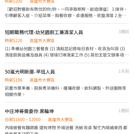
時薪$200
高雄市大寮區
［歡迎對餐飲有熱忱的你/妳，一同爭取新鮮、創造價值］ 1.接待、
引導顧客入座、介紹菜單、點餐收銀、桌邊服務、收盤清理 2.全方
位工作技能-外場服務、出餐管理、確認出菜品質 3.外帶、外送平台
顧客點餐服務 4.顧客關係經營 5.維持門市清潔
短期職務代理-幼兒園廚工兼清潔人員
3週前
時薪$220
高雄市大寮區
(1) 準備幼兒園三餐餐食 (2) 清點並記錄每日食材、收貨及叫貨 (3)
清理廚房設備及器具 (4) 環境打掃清潔工作 (5) 其他主管交辦事項 ⚠️
本職缺排班與合約重要說明 因小雞上工系統設定限制，頁面顯示之
排班、薪資與休假設定僅供參考。實際工作時間與計薪請務必以本
50嵐光明新厝-早班人員
1天前
園以下之實務作息為準： 工作期間： 2026 年 8 月 1 日 至 2026 年 9
月 30 日止（為期兩個月之短期定期契約）。 週一 至 週三（每日實
時薪$196
高雄市大寮區
際計薪 6 小時） 出勤時段：07:45 ~ 15:45 空班休息：11:45 ~
前置作業準備、廚房煮茶備料、櫃檯收銀、飲料調製、外送服務等
13:45（休息 2 小時不計薪） 週四 至 週五（每日實際計薪 5 小時）
相關作業。
出勤時段：07:45 ~ 13:45 空班休息：11:45 ~ 12:45（休息 1 小時不
計薪） 【休假與不計薪備註】 本職缺配合幼兒園行事曆作息，「每
中庄坤哥需要你 黑輪坤
1週前
週六、週日（例假日/休息日）」以及「政府公告之國定假日」一律
不排班、不計薪。僅依實際有到園上工的「天數」核實計算薪資。
日薪$1600 ~ $2000
高雄市大寮區
【應徵條件：法定必備】 (1)到職前需完成 「廚工法定健康檢查合格
內場做餐有麵跟飯 還有烤物 外場送餐 洗碗 收桌 幫忙內場補東西 都
證明」。 (2)無不當對待兒童之相關犯罪紀錄（到職需配合園所查
是些基本功的工作