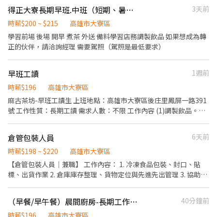
得正大寮長期早班.中班（短期、暑期請勿嘗試）
3天前
時薪$200 ~ $215
高雄市大寮區
學習前場 後場 開早 煮茶 外送 備料學習店務調製飲品 如果想成為轉
正的伙伴，請洽詢經理 需要駕照（駕照是最低要求）
早班工讀
1週前
時薪$196
高雄市大寮區
麻古茶坊-早班工讀生 上班地點：高雄市大寮區後庄里鳳屏一路391
號 工作性質：長期工讀 需求人數：不限 工作內容 (1)調製飲品。
�(2)收銀結帳。 �(3)吧台設備及周遭工作理境整潔。 �(4)客戶接
待。 薪資福利：196元/小時 上班時間：一天6-8小時 排班制 聯絡
倉管包裝人員
6天前
人：簡店長 電話：0935983095 其他： 熱情、具服務熱忱。 樂觀積
極、正向。 無經驗可但需好配合穏定性高。 歡迎一起加入麻古家
時薪$198 ~ $220
高雄市大寮區
庭。 面試者請先電洽0935983095簡店長約定時間/地點，並請自備
【倉管包裝人員｜兼職】 工作內容： 1. 冷凍食品包裝、封口、貼
履歷前往面試。
標、出貨作業 2. 倉庫庫存整理、貨物定位與先進先出管理 3. 協助進
出貨盤點、產品搬運（需可搬重物） 4. 協助食品製作流程、包裝品
質檢查與基本品保事項 5. 維持作業區與冷凍庫整潔，配合工廠流程
（早餐/早午餐）晨間廚房-長期工作夥伴）
40分鐘前
運作 6. 協助主管安排之現場相關工作 需求條件： * 做事細心、有責
任感、不怕重複性工作 * 能獨立作業，具基本邏輯與整理能力 * 動
時薪$196
高雄市大寮區