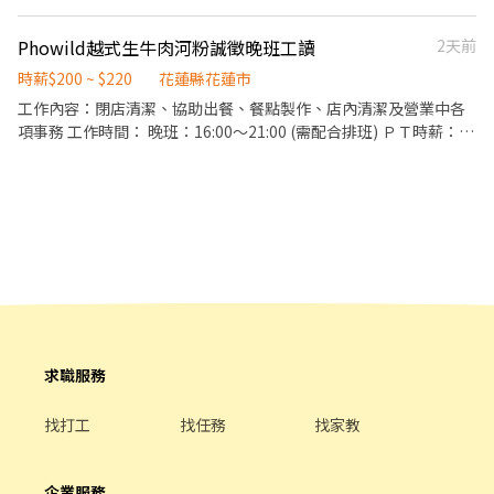
Phowild越式生牛肉河粉誠徵晚班工讀
2天前
時薪$200 ~ $220
花蓮縣花蓮市
工作內容：閉店清潔、協助出餐、餐點製作、店內清潔及營業中各
項事務 工作時間： 晚班：16:00～21:00 (需配合排班) ＰＴ時薪：
$200～220
求職服務
找打工
找任務
找家教
企業服務