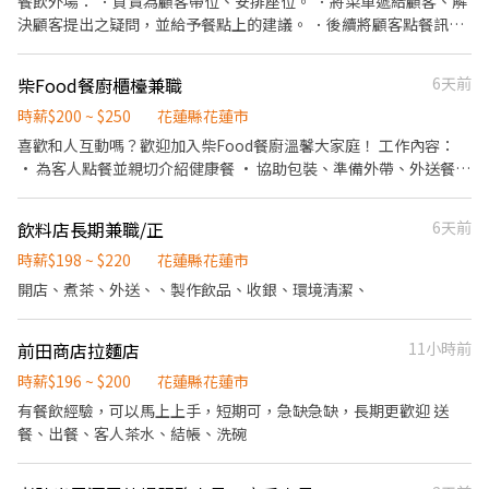
餐飲外場： ．負責為顧客帶位、安排座位。 ．將菜單遞給顧客、解
決顧客提出之疑問，並給予餐點上的建議。 ．後續將顧客點餐訊息
通知廚房做餐。 ．於顧客用餐完畢後，負責收拾碗盤與清理環境。
．並負責結帳、收銀等工作。
柴Food餐廚櫃檯兼職
6天前
時薪$200 ~ $250
花蓮縣花蓮市
喜歡和人互動嗎？歡迎加入柴Food餐廚溫馨大家庭！ 工作內容：
• 為客人點餐並親切介紹健康餐 • 協助包裝、準備外帶、外送餐點
• 櫃檯收銀與簡單結帳 • 維護檯面與用餐區整潔 我們給你的： •
彈性排班，方便安排學業生活 • 員工免費享有美味健康餐 • 氣氛
飲料店長期兼職/正
6天前
友善，大家都樂於協助新手 沒經驗沒關係，只要有笑容，我們歡迎
你的加入！
時薪$198 ~ $220
花蓮縣花蓮市
開店、煮茶、外送、、製作飲品、收銀、環境清潔、
前田商店拉麵店
11小時前
時薪$196 ~ $200
花蓮縣花蓮市
有餐飲經驗，可以馬上上手，短期可，急缺急缺，長期更歡迎 送
餐、出餐、客人茶水、結帳、洗碗