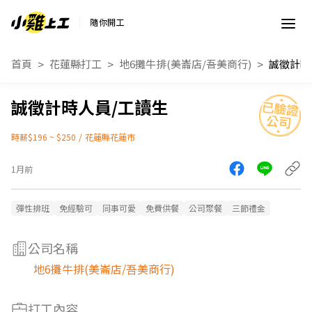
隨你開工
首頁
花蓮縣打工
地6攤牛排(美崙店/吾美商行)
誠徵計時
誠徵計時人員/工讀生
時薪$196 ~ $250
/
花蓮縣花蓮市
1月前
彈性排班
免經驗可
同事可愛
免費供餐
公司聚餐
三節禮金
公司名稱
地6攤牛排(美崙店/吾美商行)
打工內容