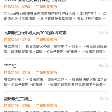
時薪$200 ~ $250
花蓮縣花蓮市
柴Food餐廚健康餐正在徵求短時數打烊班人員。 工作內容： • 協
助店內公共區域清潔 • 收拾餐盤及餐具整理 • 餐點打包相關協助
我們給你的： • 彈性安排工作時段 • 和諧團隊氛圍 • 提供員工餐
有洗碗機，每日工作1小時 歡迎無經驗或首次打工者，有興趣都可
長期晚班內外場人員200起保障時數
5天前
以安心投遞。
時薪$200 ~ $210
花蓮縣花蓮市
餐飲外場： ．負責為顧客帶位、安排座位、倒水。 ．將菜單遞給顧
客、解決顧客提出之疑問，並給予餐點上的建議。 ．後續將顧客點
餐訊息通知廚房做餐，或可進行簡易餐飲之料理，如：烤土司或調
配飲料等。 ．於顧客用餐完畢後，負責收拾碗盤與清理環境。 ．並
下午班
4天前
負責結帳、收銀等工作。 餐飲內場： ．擔任廚師的助手，處理烹飪
前與烹飪中之準備工作與其他餐廳相關事務。 ．負責洗、剝、削、
時薪$196 ~ $210
花蓮縣花蓮市
切各種食材。 ．負責清理工作環境、設備和餐具。 ．準備不同餐點
餐飲內外場： ．負責結帳、收銀等工作。 ．負責解決顧客提出之疑
所需要的食材。 ．協助測量食材的容量與重量。 ．負責擺盤、打包
問，並給予餐點上的建議。 ．後續將顧客點餐訊息通知吧台做餐，
外帶服務。
或可進行簡易餐飲如：配料 ．於顧客用餐完畢後，負責收拾碗盤與
清理環境。 ．負責清理工作環境、設備和餐具。 ．準備不同餐點所
誠徵晚班工讀生
3天前
需要的食材。 ．協助測量食材的容量與重量。 ．負責擺盤、打包外
帶服務。
時薪$196 ~ $200
花蓮縣花蓮市