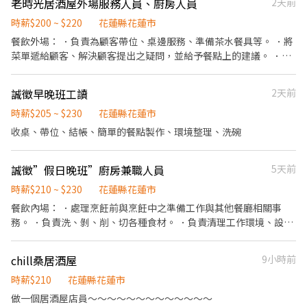
老時光居酒屋外場服務人員、廚房人員
2天前
時薪$200 ~ $220
花蓮縣花蓮市
餐飲外場： ．負責為顧客帶位、桌邊服務、準備茶水餐具等。 ．將
菜單遞給顧客、解決顧客提出之疑問，並給予餐點上的建議。 ．後
續將顧客點餐訊息通知廚房做餐 ．於顧客用餐完畢後，負責收拾碗
盤與清理環境。 ．並負責結帳、收銀等工作。 餐飲內場： ．擔任廚
誠徵早晚班工讀
2天前
師的助手，處理烹飪前與烹飪中之準備工作與其他餐廳相關事務。
．負責洗、剝、削、切各種食材。 ．負責清理工作環境、設備和餐
時薪$205 ~ $230
花蓮縣花蓮市
具。 ．準備不同餐點所需要的食材。 ．協助測量食材的容量與重
收桌、帶位、結帳、簡單的餐點製作、環境整理、洗碗
量。
誠徵”假日晚班”廚房兼職人員
5天前
時薪$210 ~ $230
花蓮縣花蓮市
餐飲內場： ．處理烹飪前與烹飪中之準備工作與其他餐廳相關事
務。 ．負責洗、剝、削、切各種食材。 ．負責清理工作環境、設備
和餐具。 ．準備不同餐點所需要的食材。 ．協助測量食材的容量與
重量。 ．負責擺盤、打包外帶服務。
chill桑居酒屋
9小時前
時薪$210
花蓮縣花蓮市
做一個居酒屋店員～～～～～～～～～～～～～