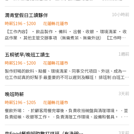
外帶服務。
餐訊息通知廚房做餐，或可進行簡易餐飲之料理，如：調配飲料
等。 ．於顧客用餐完畢後，負責收拾碗盤與清理環境。 ．並負責結
潤青堂假日工讀夥伴
10小時前
帳、收銀等工作。
時薪$196 ~ $200
花蓮縣花蓮市
【工作內容】 • 飲品製作 • 備料 • 出餐、收銀 • 環境清潔 • 收
店作業 • 其他主管交辦事項 （無需煮茶、無需外送） 【工作時
間】 🔹假日工讀：16:00－21:00（依排班）。 【薪資】 🔹假日工
讀：時薪 200 元。 【福利】 ✔ 健保（依法辦理） ✔ 勞工退休金提
五桐號早/晚班工讀生
1週前
繳 ✔ 就業保險 ✔ 職業災害保險 ✔ 員工飲料 ✔ 不定時績效獎金（依
公司營運及個人表現） 【其他】 • 試用期 3 個月。 • 公司依法辦
時薪$196 ~ $200
花蓮縣花蓮市
理相關保險，員工依法應自行負擔之保費依政府規定由薪資中扣
製作好喝的飲料、點餐、環境清潔、同事交代項目、外送、成為一
除。 • 無經驗可，提供完整教學。 • 歡迎有責任感、願意學習、
位工作認真的好幫手 最重要的不可以遲到及曠班！ 排班制 白班工讀
配合度佳的夥伴加入。
每週排班2-5天
晚班時薪
3天前
時薪$196 ~ $205
花蓮縣花蓮市
餐飲外場： ．於顧客用餐完畢後，負責收拾碗盤與清理環境。 ．並
負責結帳、收銀等工作。 ．負責清理工作環境、設備和餐具。 ．負
責擺盤、打包外帶服務。
柴Food餐廚短時數打烊班（有洗碗機）
3天前