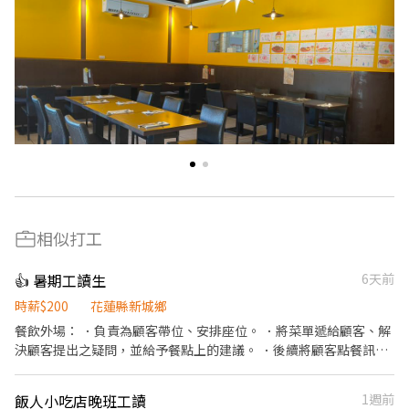
相似打工
👍 暑期工讀生
6天前
時薪$200
花蓮縣新城鄉
餐飲外場： ．負責為顧客帶位、安排座位。 ．將菜單遞給顧客、解
決顧客提出之疑問，並給予餐點上的建議。 ．後續將顧客點餐訊息
通知廚房做餐，或可進行簡易餐飲之料理。 ．於顧客用餐完畢後，
負責收拾碗盤與清理環境。 ．並負責結帳、收銀等工作。 餐飲內
飯人小吃店晚班工讀
1週前
場： ．擔任廚師的助手，處理烹飪前與烹飪中之準備工作與其他餐