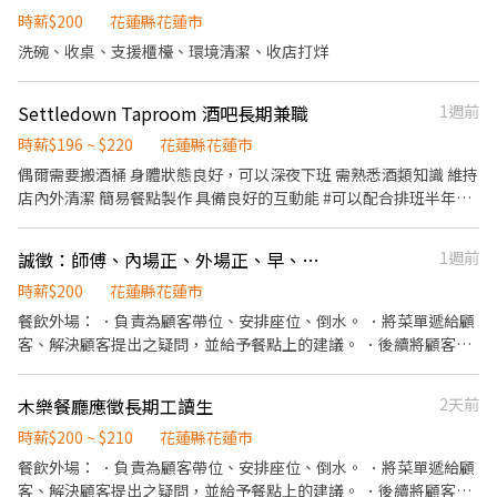
廳相關事務。 ．負責洗、剝、削、切各種食材。 ．負責清理工作環
時薪$200
花蓮縣花蓮市
境、設備和餐具。 ．準備不同餐點所需要的食材。 ．協助測量食材
洗碗、收桌、支援櫃檯、環境清潔、收店打烊
的容量與重量。 ．負責擺盤、打包外帶服務。
Settledown Taproom 酒吧長期兼職
1週前
時薪$196 ~ $220
花蓮縣花蓮市
偶爾需要搬酒桶 身體狀態良好，可以深夜下班 需熟悉酒類知識 維持
店內外清潔 簡易餐點製作 具備良好的互動能 #可以配合排班半年以
上 #可以配合至少開閉店其一項 以上確認再投履歷。
誠徵：師傅、內場正、外場正、早、晚班兼職、工讀
1週前
時薪$200
花蓮縣花蓮市
餐飲外場： ．負責為顧客帶位、安排座位、倒水。 ．將菜單遞給顧
客、解決顧客提出之疑問，並給予餐點上的建議。 ．後續將顧客點
餐訊息通知廚房做餐，或可進行簡易餐飲之料理，如：烤土司或調
配飲料等。 ．於顧客用餐完畢後，負責收拾碗盤與清理環境。 ．並
木樂餐廳應徵長期工讀生
2天前
負責結帳、收銀等工作。 餐飲內場： ．擔任廚師的助手，處理烹飪
前與烹飪中之準備工作與其他餐廳相關事務。 ．負責洗、剝、削、
時薪$200 ~ $210
花蓮縣花蓮市
切各種食材。 ．負責清理工作環境、設備和餐具。 ．準備不同餐點
餐飲外場： ．負責為顧客帶位、安排座位、倒水。 ．將菜單遞給顧
所需要的食材。 ．協助測量食材的容量與重量。 ．負責擺盤、打包
客、解決顧客提出之疑問，並給予餐點上的建議。 ．後續將顧客點