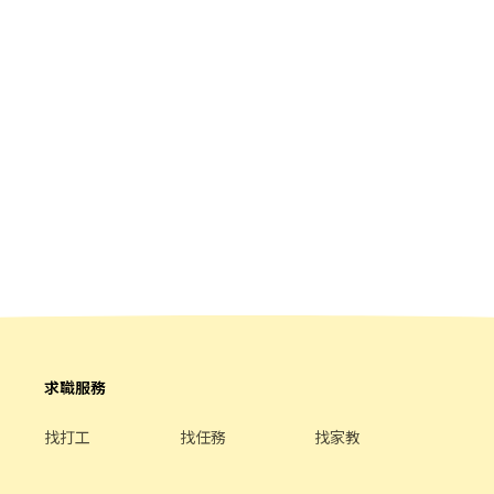
━━━━━━━━━━━━ 📩 【火速卡位應徵流程】 ➊ 點擊填寫
廠商制式履歷（1分鐘完成，快速安排送審）： 👉
https://reurl.cc/Wbek79 🔒 【隱私防線】個資僅供廠商審核，敏感
欄位（身分證/詳細地址）錄取前皆可先不填！ ➋加入留言： 👉
https://lin.ee/OBnhVN5 私訊留下 ⌜姓名+電話 +應徵蝦皮門市人
員」💥
求職服務
找打工
找任務
找家教