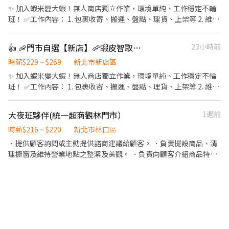
快速上工！ 立即加入官方賴 @xinxu 🔥 即時報班｜快速安排｜當天
✨ 加入蝦米變大蝦！無人商店獨立作業，環境單純、工作穩定不輪
領現金 🔥！
班！ ✅工作內容： 1. 包裹收寄、搬運、盤點、理貨、上架等 2. 維持
門市作業區環境、清潔維護作業 3. 智取店為無人商店，有單日跑點
1-5間門市 4. 須配合蝦皮店到店工作內容調整 5. 須配合鄰近有人店
👍 🦐門市自選【新店】🦐蝦皮智取店 /免經驗、快速報到 💰時薪 229-269
23小時前
門市支援 🌙🌙夜班說明🌙🌙 工作型態：為每日跑點約3–10家門市，
跑點距離約16km內 需可配合(早班/晚班)擇一於門市安排受訓 🔔需
時薪$229 ~ $269
新北市新店區
有機車&駕照🔔 ⸻ ✅工作時間： 🔹早班：07:00-12:00、07:30-
✨ 加入蝦米變大蝦！無人商店獨立作業，環境單純、工作穩定不輪
12:30、08:00-13:00、08:30-13:30 🔹晚班：17:30-22:30、17:30-
班！ ✅工作內容： 1. 包裹收寄、搬運、盤點、理貨、上架等 2. 維持
23:30、18:30-22:30、18:30-23:30 (上班時數為2~6小時依實際情況
門市作業區環境、清潔維護作業 3. 智取店為無人商店，有單日跑點
而定) 🔹夜班 ：23:30–03:30 (上班時數為2~4小時依實際情況而定)
1-5間門市 4. 須配合蝦皮店到店工作內容調整 5. 須配合鄰近有人店
大夜班夥伴(統一超商觀林門市）
1週前
🔹假日早班：07:00-12:00 🔹假日晚班：17:30-23:30 (上班時數為
門市支援 🌙🌙夜班說明🌙🌙 工作型態：為每日跑點約3–10家門市，
2~6小時，一個月至少6天，依實際情況而定) ⸻ ✅工作待遇：
跑點距離約16km內 需可配合(早班/晚班)擇一於門市安排受訓 🔔需
時薪$216 ~ $220
新北市林口區
日班時薪=$214 晚班另有獎金+20=時薪$234 夜班另有獎金+40=時
有機車&駕照🔔 ⸻ ✅工作時間： 🔹早班：07:00-12:00、07:30-
．提供顧客詢問或主動提供諮商建議給顧客。 ．負責擺設商品、清
薪$254 ━━━━━━━━━━━━━ 📍 【熱門開缺地點】新北市
12:30、08:00-13:00、08:30-13:30 🔹晚班：17:30-22:30、17:30-
理櫥窗及維持營業地點之整潔及美觀。 ．負責向顧客介紹商品特
三重、土城、中和、永和、汐止、板橋、淡水、新店、新莊、蘆洲
23:30、18:30-22:30、18:30-23:30 (上班時數為2~6小時依實際情況
徵、品質與價格及示範操作方法，以協助顧客選擇。 ．負責在顧客
━━━━━━━━━━━━ 📩 【火速卡位應徵流程】 ➊ 點擊填寫
而定) 🔹夜班 ：23:30–03:30 (上班時數為2~4小時依實際情況而定)
成交後之包裝、收款、交付商品、開發票或收據。 ．負責在當天結
廠商制式履歷（1分鐘完成，快速安排送審）： 👉
🔹假日早班：07:00-12:00 🔹假日晚班：17:30-23:30 (上班時數為
束營業前，統計銷售情形、盤點貨品存量及撰寫當日業務報表。
https://reurl.cc/Wbek79 🔒 【隱私防線】個資僅供廠商審核，敏感
2~6小時，一個月至少6天，依實際情況而定) ⸻ ✅工作待遇：
欄位（身分證/詳細地址）錄取前皆可先不填！ ➋加入留言： 👉
日班時薪=$229 晚班另有獎金+20=時薪$249 夜班另有獎金+40=時
https://lin.ee/OBnhVN5 私訊留下 ⌜姓名+電話 +應徵蝦皮門市人
薪$269 ━━━━━━━━━━━━━ 📍 【熱門開缺地點】新北市
員」💥
三重、土城、中和、永和、汐止、板橋、淡水、新店、新莊、蘆洲