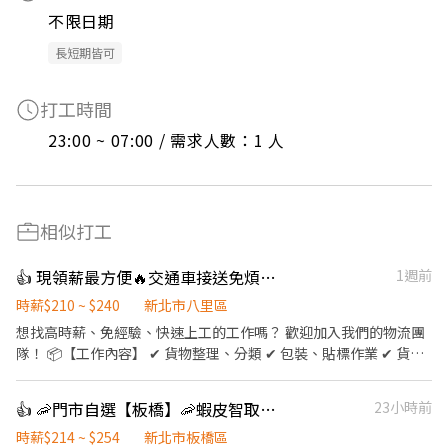
不限日期
長短期皆可
打工時間
23:00 ~ 07:00 / 需求人數：1 人
相似打工
👍 現領薪最方便🔥交通車接送免煩惱🚗
1週前
時薪$210 ~ $240
新北市八里區
想找高時薪、免經驗、快速上工的工作嗎？ 歡迎加入我們的物流團
隊！ 📦【工作內容】 ✔ 貨物整理、分類 ✔ 包裝、貼標作業 ✔ 貨品
點收與理貨 ✔ 協助貨物搬運及環境整理 💰【薪資待遇】 大夜時
薪/240$ 💵 隔日下班即可領現金！ ✨【工作優勢】 ✅ 無經驗可，新
👍 🦐門市自選【板橋】🦐蝦皮智取店 / 免經驗、快速報到 💰時薪 214-254
23小時前
手也能快速上手 ✅ 工作內容簡單易學 ✅ 彈性報班，自由安排時間 ✅
快速媒合、立即上工 ✅ 現金領薪，不用等待發薪日 加入詢問並報班
時薪$214 ~ $254
新北市板橋區