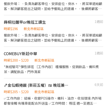
17:00~22:00或22:30、18:00~22:00或22:30 (排班區間另安排休息時
餐飲外場： ．負責為顧客帶位、安排座位、倒水。 ．將菜單遞給顧
間，週六、週日有一天可排班者尤佳。) ※彈性排班可討論喔。週六
客、解決顧客提出之疑問，並給予餐點上的建議。 ．後續將顧客點
與週日正常工時出勤每小時再加5圓，國定假日除外。 ✅工作時段說
餐訊息通知廚房做餐，或可進行簡易餐飲之料理，如：烤土司或調
明：依店鋪營運需求排班；兼職人員每月可配合排班時數須達60小
配飲料等。 ．於顧客用餐完畢後，負責收拾碗盤與清理環境。 ．並
蒔桐拉麵早or晚班工讀生
1週前
時以上。 ✅提供免費溫馨員工餐點、交通便利通勤上班很方便。 ✅
負責結帳、收銀等工作。 餐飲內場： ．擔任廚師的助手，處理烹飪
歡迎無餐飲工作經驗、對餐飲業有熱忱的您，加入三澧餐飲集團。 -
前與烹飪中之準備工作與其他餐廳相關事務。 ．負責洗、剝、削、
時薪$196
新北市新莊區
---------------------------------------------------------------------
切各種食材。 ．負責清理工作環境、設備和餐具。 ．準備不同餐點
餐飲外場： ．負責為顧客帶位、安排座位、倒水。 ．將菜單遞給顧
---- 『加入三澧 成為家人』共同創造無限可能。 1998年於台灣成
所需要的食材。 ．協助測量食材的容量與重量。 ．負責擺盤、打包
客、解決顧客提出之疑問，並給予餐點上的建議。 ．後續將顧客點
立-日商三澧餐飲集團 HUMAX ASIA，屬於日本Wondertable餐飲集
外帶服務。
餐訊息通知廚房做餐，或可進行簡易餐飲之料理，如：烤土司或調
團在台分公司。 深耕台灣多年的日本與義大利美食連鎖品牌，旗下
配飲料等。 ．於顧客用餐完畢後，負責收拾碗盤與清理環境。 ．並
六大連鎖餐飲品牌包含， ★義式料理餐廳：BELLINI CAFFÈ、
COMEBUY新莊中華
1週前
負責結帳、收銀等工作。 餐飲內場： ．擔任廚師的助手，處理烹飪
BELLINI Pasta Pasta、MOLINO手工義大利麵 ★日式鍋物餐廳：
前與烹飪中之準備工作與其他餐廳相關事務。 ．負責洗、剝、削、
時薪$200 ~ $220
新北市新莊區
Mo-Mo-Paradise壽喜燒 ★日式天婦羅專門店：天吉屋、吉天麩羅
切各種食材。 ．負責清理工作環境、設備和餐具。 ．準備不同餐點
*無經驗可*彈性排班 ［工作內容］ 櫃檯服務、促銷飲品、備料煮
全台直營店鋪皆位於各大百貨商場，並持續穩定發展中。 ----------
所需要的食材。 ．協助測量食材的容量與重量。 ．負責擺盤、打包
茶、調配飲品、門市清潔
---------------------------------------------------------------- 【應
外帶服務。
徵須知】 ①詳閱工作內容後，請審慎提出應徵申請。 ②履歷初審合
適者，將邀請實體面談，初審資格不符者則不另行通知。 ③錄取的
🍤金仙蝦捲飯 (新莊五權）🍱 晚班兼職人員
6天前
實際任用職稱及薪資，依面談結果與經驗核定職級。
時薪$205 ~ $220
新北市新莊區
✅️工作內容： 結帳、收銀POS操作、備料、油炸、收拾環境 內外場
都會接觸 有機車能配合外送佳 ✅️工作時間： 晚班 週一至週五