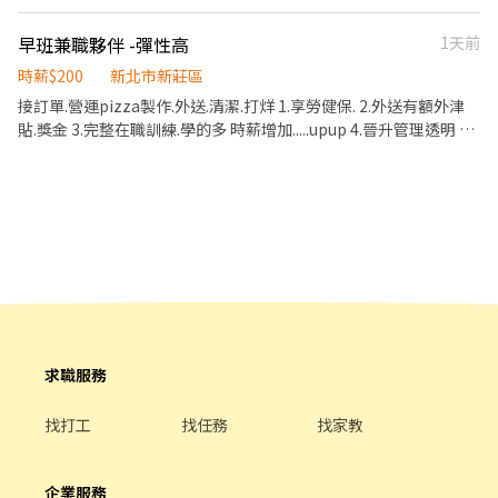
➡️15:00-19:30 ✅️工作薪資： 205元起
早班兼職夥伴 -彈性高
1天前
時薪$200
新北市新莊區
接訂單.營運pizza製作.外送.清潔.打烊 1.享勞健保. 2.外送有額外津
貼.獎金 3.完整在職訓練.學的多 時薪增加.....upup 4.晉升管理透明 5.
彈性排班 6.短期.勿擾 7.此工作需要外送 且有獎金 公司被機車有保險
將您把意外降到最低
求職服務
找打工
找任務
找家教
企業服務