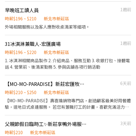
早晚班工讀人員
1週前
時薪$196 ~ $210
新北市新莊區
外場相關服務以及客人應對收桌清潔等細項。
31冰淇淋兼職人-宏匯廣場
1週前
時薪$196 ~ $220
新北市新莊區
1. 冰淇淋相關商品製作 2. 介紹商品、服務互動 3. 收銀打包、接聽電
話 4. 營業前、後清潔勤務 5. 參與店舖各項行銷活動
【MO-MO-PARADISE】新莊宏匯牧場-外場兼職(中班,晚班)C29
6天前
時薪$210 ~ $250
新北市新莊區
【MO-MO-PARADISE】壽喜燒鍋物專門店，創造顧客最美好用餐體
驗，道地日式桌邊服務。 若您有兼職打工的計畫，喜歡充滿活力的
工作環境，並期望享有多種福利，可優先選擇我們。 ✅工作內容 1.
一般點餐，送餐，收桌服務工作 2. 內、外場聯繫及顧客諮詢服務 3.
父親節假日臨時工✨新莊享鴨外場服務生
3天前
店內環境、座位區清潔整理 4. 收銀結帳，開店前準備及閉店整理作
業 5. 完成主管交付工作 ✅工作時段 中班：12:00~22:00 晚班：
時薪$210
新北市新莊區