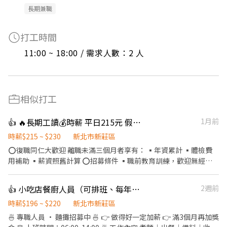
長期兼職
打工時間
11:00 ~ 18:00 / 需求人數：2 人
相似打工
👍 🔥長期工讀💰時薪 平日215元 假日230元【壽司郎💥新莊中平店】🎉學生打工
1月前
時薪$215 ~ $230
新北市新莊區
⭕復職同仁大歡迎 離職未滿三個月者享有： ▪年資累計 ▪體檢費
用補助 ▪薪資照舊計算 ⭕招募條件 ▪職前教育訓練，歡迎無經驗
者加入!! ▪歡迎二度就業、學生實習、長期打工、短期工讀（寒暑
假） ▪彈性排班：08:30~23:30（每日至少排班4小時，請於面試時
👍 小吃店餐廚人員（可排班、每年調薪）
2週前
與主管確認班表） ⭕工作內容（在職教育訓練完善，無經驗者OK）
▪外場 帶客入座→用餐說明、顧客服務→桌面清潔→環境整理→收
時薪$196 ~ $220
新北市新莊區
銀結帳 等 ▪內場 商品進貨→食材處理→餐點製作→餐具清洗→環境
🍜 專職人員 · 麵攤招募中 🍜 👉 做得好一定加薪 👉 滿3個月再加獎
整理→庫存盤點 等 ⭕獎金福利 ▪生日禮券 ▪員工用餐優惠 ▪年度