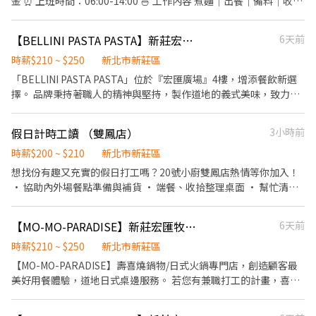
金 ⏰ 上班時間：06:00-14:00 🍜 工作內容 煮麵｜出餐｜備料｜收攤
健檢及津貼 ▪一年4次考核及調薪機會 ▪加班費5分鐘為單位計算
📍 我們要的人 ✔ 手腳快 ✔ 有責任感 ✔ 態度積極 ✔ 有麵攤經驗佳
▪不定期活動競賽獎金、時數達成獎金 ▪六日出勤津貼：每週六日
（加分） ⚠️ 節奏快，不適合混時間 🚫 愛遲到、滑手機 → 不適合 👉
【BELLINI PASTA PASTA】新莊宏匯店-外場兼職-B22
6天前
每滿一小時時薪+15元 ▪介紹親朋好友入職，期滿可獲得
缺人中！想賺錢就來 🍜 時薪人員 · 麵攤招募中 🍜 ．點餐結帳、送
3,000~10,000元獎金 ⭕企業魅力 ▪加班費為5分鐘為單位計算，重
餐。 ．維持店內整潔。 ．煮麵、切小菜等等。 工作時段：10:30～
時薪$210 ~ $250
新北市新莊區
視員工的辛勤付出。 ▪實力主義不論年資，且制度完善、升遷調薪
18:30、12:00～20:00、 20:00～22:00
「BELLINI PASTA PASTA」位於『宏匯廣場』4樓，增添餐飲新選
快速，適合具有企圖心的您。 ▪學習日系企業商業禮儀、餐飲相關
擇。 品牌秉持著職人的精神與堅持，製作道地的義式美味，致力成
專業技能，並能接觸店舖經營管理。 ▪展店計畫涵蓋全台灣，目標
為大家心中最棒的「Best Pasta & Pizza」。 若您有兼職打工的計
成為台灣第一迴轉壽司品牌。 ▪傾聽員工訴求，共同打造「以人為
畫，喜歡充滿活力的工作環境，並期望享有多種福利，可優先選擇
本」的舒適工作環境。
假日計時工讀 （雙鳳店）
3小時前
我們。 三澧餐飲集團官網 https://www.humaxasia.com.tw/
BELLINI PASTA PASTA 品牌官網
時薪$200 ~ $210
新北市新莊區
https://www.bellinipasta.com.tw/ ✅工作內容： 1. 一般點餐，送
想找份有趣又充實的假日打工嗎？20號小廚雙鳳店熱情等你加入！
餐，收桌服務工作 2. 內、外場聯繫及顧客諮詢服務 3. 店內環境、座
• 協助內外場餐點準備與補貨 • 端餐、收拾整理桌面 • 幫忙清潔
位區清潔整理 4. 收銀結帳，開店前準備及閉店整理作業 5. 完成主管
保持店面整潔 • 協助點餐並親切與客人互動 我們給你的： • 彈性
交付工作 ✅工作時段： 早班：09:00~18:00 中班：12:00~21:00 晚
排班讓生活自在安排 • 提供員工餐，吃飽又安心 • 團隊互助、有
【MO-MO-PARADISE】新莊宏匯牧場-內場兼職(早班,中班,晚班)C29
6天前
班：18:00~22:30 (排班區間另安排休息時間。) ※彈性排班可討論
趣溫暖的工作氣氛 沒相關經驗沒關係，歡迎親切有活力的你，一起
喔。週六與週日正常工時出勤每小時再加5圓，國定假日除外。 ✅工
累積寶貴經驗！
時薪$210 ~ $250
新北市新莊區
作時段說明：依店鋪營運需求排班；兼職人員每月可配合排班時數
【MO-MO-PARADISE】壽喜燒鍋物/日式火鍋專門店，創造顧客最
須達60小時以上。 ✅提供免費溫馨員工餐點、交通便利通勤上班很
美好用餐體驗，道地日式桌邊服務。 若您有兼職打工的計畫，喜歡
方便。 ✅歡迎無餐飲工作經驗、對餐飲業有熱忱的您，加入三澧餐
充滿活力的工作環境，並期望享有多種福利，可優先選擇我們。 ✅
飲集團。 -------------------------------------------------- 『加入
工作內容 1. 負責食材準備、各項餐點製作 2. 協助進貨清點、歸位及