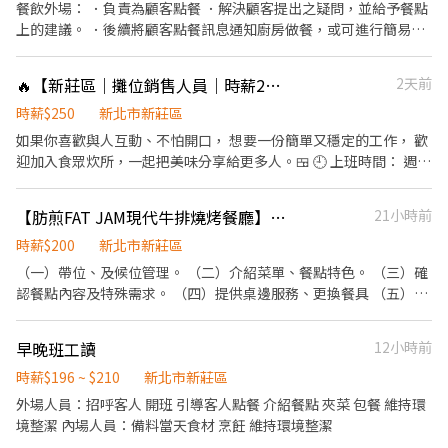
餐飲外場： ．負責為顧客點餐 ．解決顧客提出之疑問，並給予餐點
BELLINI CAFFÈ、BELLINI Pasta Pasta、MOLINO手工義大利麵 ★
上的建議。 ．後續將顧客點餐訊息通知廚房做餐，或可進行簡易餐
日式鍋物餐廳：Mo-Mo-Paradise壽喜燒 ★日式天婦羅專門店：天
飲之料理，如：烤土司或調配飲料等。 ．於顧客用餐完畢後，負責
吉屋、吉天麩羅 全台直營店鋪皆位於各大百貨商場，並持續穩定發
收拾碗盤與清理環境。 ．並負責結帳、收銀等工作。 餐飲內場： ．
展中。 -------------------------------------------------- 【應徵須
🔥【新莊區｜攤位銷售人員｜時薪250｜週休二日｜供餐勞健保】🔥
2天前
擔任廚師的助手，處理烹飪前與烹飪中之準備工作與其他餐廳相關
知】 ①詳閱工作內容後，請審慎提出應徵申請。 ②履歷初審合適
事務。 ．負責洗、剝、削、切各種食材。 ．負責清理工作環境、設
時薪$250
新北市新莊區
者，將邀請實體面談，初審資格不符者則不另行通知。 ③錄取的實
備和餐具。 ．準備不同餐點所需要的食材。 ．協助測量食材的容量
際任用職稱及薪資，依面談結果與經驗核定職級。
如果你喜歡與人互動、不怕開口， 想要一份簡單又穩定的工作， 歡
與重量。 ．負責擺盤、打包外帶服務。
迎加入食眾炊所，一起把美味分享給更多人。🍱 🕘 上班時間： 週一
～週五 11:00－13:00 💰 時薪：250元 🍱 工作內容： 戶外固定攤位
▪ 攤位便當販售 ▪ 協助顧客點餐與收銀 ▪ 維持攤位整潔 ▪ 收攤整
【肪煎FAT JAM現代牛排燒烤餐廳】外場兼職服務專員
21小時前
理 🎁 福利： ▪ 勞健保 ▪ 免費供餐 ▪ 週休二日 ▪ 穩定排班 📌 希望
你： ▪ 親切有禮、具服務熱忱 ▪ 有責任感、準時不遲到 ▪ 能獨立
時薪$200
新北市新莊區
作業 ▪ 不怕與客人互動 我們希望找到一位能代表食眾炊所第一線服
（一）帶位、及候位管理。 （二）介紹菜單、餐點特色。 （三）確
務客人的夥伴， 用笑容與熱情，把每一份熱騰騰的便當送到客人手
認餐點內容及特殊需求。 （四）提供桌邊服務、更換餐具 （五）妥
中。🍱🔥 📞 應徵請洽： 0963-680-762 黃先生 食眾炊所－烤肉飯專
善處理顧客詢問、建議、抱怨及緊急狀況，並立即向主管回報。
賣 📍 新北市新莊區中和街14號 🕘 營業時間 09:00－20:00
（六）維持良好服務品質與顧客用餐體驗。 （七）餐點、飲品及甜
早晚班工讀
12小時前
點之出餐、送餐。 （八）核對餐點內容、品質及完整性。 （九）簡
易的餐點前製作業、飲品、及甜點製作（依店內規範）。 我們提
時薪$196 ~ $210
新北市新莊區
供： • 兼職起薪 $200/hr起（視能力與表現，後續階段性調薪） •
外場人員：招呼客人 開班 引導客人點餐 介紹餐點 夾菜 包餐 維持環
每月時數達標獎金、特殊節日的薪資加乘、勞健保 • 員工餐 • 一
境整潔 內場人員：備料當天食材 烹飪 維持環境整潔
個能持續學習、精進專業的環境