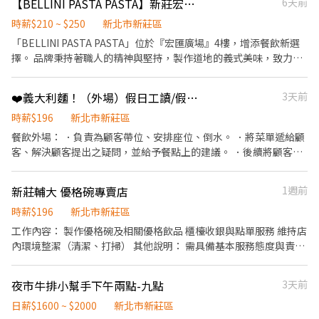
三澧 成為家人』共同創造無限可能。 1998年於台灣成立-日商三澧
【BELLINI PASTA PASTA】新莊宏匯店-內場兼職-B22
6天前
後續處理 3. 開店前準備及閉店整理作業 4. 洗滌與環境清潔 5. 完成主
餐飲集團 HUMAX ASIA，屬於日本Wondertable餐飲集團在台分公
管交付工作 ✅工作時段 早班：09:00~17:00或18:00 中班：
時薪$210 ~ $250
新北市新莊區
司。 深耕台灣多年的日本與義大利美食連鎖品牌，旗下六大連鎖餐
12:00~21:00 晚班：18:00~22:30或23:00 (排班區間另安排休息時
「BELLINI PASTA PASTA」位於『宏匯廣場』4樓，增添餐飲新選
飲品牌包含， ★義式料理餐廳：BELLINI CAFFÈ、BELLINI Pasta
間，週六、週日有一天可排班者尤佳。) ※彈性排班可討論喔。週六
擇。 品牌秉持著職人的精神與堅持，製作道地的義式美味，致力成
Pasta、MOLINO手工義大利麵 ★日式鍋物餐廳：Mo-Mo-Paradise
與週日正常工時出勤每小時再加5圓，國定假日除外。 ✅工作時段說
為大家心中最棒的「Best Pasta & Pizza」。 若您有兼職打工的計
壽喜燒 ★日式天婦羅專門店：天吉屋、吉天麩羅 全台直營店鋪皆位
明：依店鋪營運需求排班；兼職人員每月可配合排班時數須達60小
畫，喜歡充滿活力的工作環境，並期望享有多種福利，可優先選擇
於各大百貨商場，並持續穩定發展中。 -----------------------------
❤️義大利麵！（外場）假日工讀/假日兼職計時人員
3天前
時以上。 ✅提供免費溫馨員工餐點、交通便利通勤上班很方便。 ✅
我們。 三澧餐飲集團官網 https://www.humaxasia.com.tw/
--------------------- 【應徵須知】 ①詳閱工作內容後，請審慎提出
歡迎無餐飲工作經驗、對餐飲業有熱忱的您，加入三澧餐飲集團。 -
BELLINI PASTA PASTA 品牌官網
時薪$196
新北市新莊區
應徵申請。 ②履歷初審合適者，將邀請實體面談，初審資格不符者
---------------------------------------------------------------------
https://www.bellinipasta.com.tw/ ✅工作內容 1. 負責食材準備、
則不另行通知。 ③錄取的實際任用職稱及薪資，依面談結果與經驗
餐飲外場： ．負責為顧客帶位、安排座位、倒水。 ．將菜單遞給顧
---- 『加入三澧 成為家人』共同創造無限可能。 1998年於台灣成
各項餐點製作 2. 協助進貨清點、歸位及後續處理 3. 開店前準備及閉
核定職級。
客、解決顧客提出之疑問，並給予餐點上的建議。 ．後續將顧客點
立-日商三澧餐飲集團 HUMAX ASIA，屬於日本Wondertable餐飲集
店整理作業 4. 洗滌與環境清潔 5. 完成主管交付工作 ✅工作時段： 中
餐訊息通知廚房做餐，或可進行簡易餐飲之料理，如：烤土司或調
團在台分公司。 深耕台灣多年的日本與義大利美食連鎖品牌，旗下
班：12:00~21:00 晚班：18:00~22:30或23:00 (排班區間另安排休息
配飲料等。 ．於顧客用餐完畢後，負責收拾碗盤與清理環境。 ．並
六大連鎖餐飲品牌包含， ★義式料理餐廳：BELLINI CAFFÈ、
新莊輔大 優格碗專賣店
1週前
時間。) ※彈性排班可討論喔。週六與週日正常工時出勤每小時再加
負責結帳、收銀等工作。 餐飲內場： ．擔任廚師的助手，處理烹飪
BELLINI Pasta Pasta、MOLINO手工義大利麵 ★日式鍋物餐廳：
5圓，國定假日除外。 ✅工作時段說明：依店鋪營運需求排班；兼職
前與烹飪中之準備工作與其他餐廳相關事務。 ．負責洗、剝、削、
時薪$196
新北市新莊區
Mo-Mo-Paradise壽喜燒 ★日式天婦羅專門店：天吉屋、吉天麩羅
人員每月可配合排班時數須達60小時以上。 ✅提供免費溫馨員工餐
切各種食材。 ．負責清理工作環境、設備和餐具。 ．準備不同餐點
工作內容： 製作優格碗及相關優格飲品 櫃檯收銀與點單服務 維持店
全台直營店鋪皆位於各大百貨商場，並持續穩定發展中。 ----------
點、交通便利通勤上班很方便。 ✅歡迎無餐飲工作經驗、對餐飲業
所需要的食材。 ．協助測量食材的容量與重量。 ．負責擺盤、打包
內環境整潔（清潔、打掃） 其他說明： 需具備基本服務態度與責任
---------------------------------------------------------------- 【應
有熱忱的您，加入三澧餐飲集團。 ---------------------------------
外帶服務。
感 對餐飲製作有興趣者佳 能配合排班者優先
徵須知】 ①詳閱工作內容後，請審慎提出應徵申請。 ②履歷初審合
----------------- 『加入三澧 成為家人』共同創造無限可能。 1998
適者，將邀請實體面談，初審資格不符者則不另行通知。
年於台灣成立-日商三澧餐飲集團 HUMAX ASIA，屬於日本
夜市牛排小幫手下午兩點-九點
3天前
Wondertable餐飲集團在台分公司。 深耕台灣多年的日本與義大利
日薪$1600 ~ $2000
新北市新莊區
美食連鎖品牌，旗下六大連鎖餐飲品牌包含， ★義式料理餐廳：