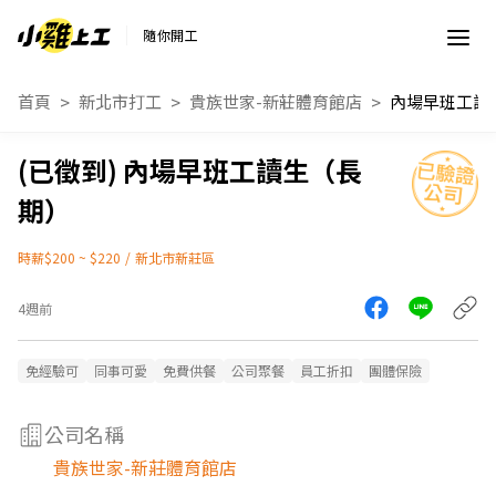
隨你開工
首頁
新北市打工
貴族世家-新莊體育館店
內場早班工讀
內場早班工讀生（長
期）
時薪$200 ~ $220
/
新北市新莊區
4週前
免經驗可
同事可愛
免費供餐
公司聚餐
員工折扣
團體保險
公司名稱
貴族世家-新莊體育館店