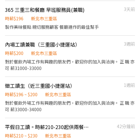
配合週末及假日上班 整潔明亮的工作環境、工作區都有冷氣， 3. 員
365 三重三和餐廳 早班服務員(兼職)
3天前
工福利: 每年遇節日不定期舉辦聚餐及活動 一年兩次考核制度,過程
公開透明,通過考核次月即調薪 只要你有上班,用餐一律6折,非上班時
時薪$196
新北市三重區
段帶朋友家人來員工一樣有折扣! 🔥期待你的加入！一起為客人帶來
製作美味餐點 親切服務顧客 餐廳運作的最佳幫手
美味的拉麵體驗🔥
內場工讀兼職（三重國小捷運站）
3週前
時薪$200
新北市三重區
對於餐飲內場工作有興趣的朋友們，歡迎你的加入與洽詢。 正 職 亦
可 薪31000-33000
徵工讀生（近三重國小捷運站）
1週前
時薪$196 ~ $200
新北市三重區
對於餐飲外場工作有興趣的朋友們，歡迎你的加入與洽詢。 正 職 亦
可 薪33000-34000
平假日工讀。時薪210-230起供兩餐。每月固定3000獎金。
42分鐘前
時薪$210 ~ $230
新北市三重區