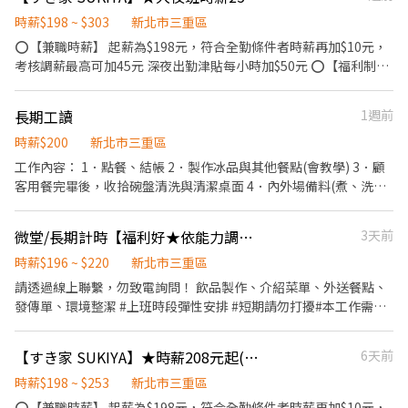
時薪$198 ~ $303
新北市三重區
⭕【兼職時薪】 起薪為$198元，符合全勤條件者時薪再加$10元，
考核調薪最高可加45元 深夜出勤津貼每小時加$50元 ⭕【福利制
度】 ★每季一次考核調薪機會 ★享有特休累積 ★免費員工餐 ★三
節福利、生日禮金、夜班出勤津貼 ★提供員工制服及工作鞋 ★年度
長期工讀
1週前
健檢 ★勞保、健保，6％勞退提撥 ⭕【工作說明】 《內場》:餐點製
作、食材備料、進貨盤點 《外場》:接待服務顧客、收銀結帳、環境
時薪$200
新北市三重區
整潔 ★開朗活潑有笑容 ★ＳＯＰ專業流程 ★無經驗可 ★提供完善
工作內容： 1．點餐、結帳 2．製作冰品與其他餐點(會教學) 3．顧
職前教育訓練 ⭕【經營理念】 我們是日本第一的速食連鎖ZENSHO
客用餐完畢後，收拾碗盤清洗與清潔桌面 4．內外場備料(煮、洗、
集團，我們的理念是"消滅世界的飢餓和貧困"，目標是成為全球第
削、切各種食材) 5．清理工作環境、設備和餐具 6．店內外環境整
一的連鎖餐飲集團。 我們堅持使用安全及高品質的食材，當場現點
理 7．開店準備及備料、關店打烊整理(需搬桶子) 8．協助店長交辦
微堂/長期計時【福利好★依能力調薪★排班彈性】手搖飲料店
3天前
現作提供美味可口的日本國民美食-牛丼/咖哩，並以舒適衛生的用
事項 9. 忙碌時，我們需要有品質但有效率的服務與出餐；清閒時，
餐環境、熱情用心的服務態度、平實親民的誠懇價格，強調食品安
我們需要你自動自發且自律的在工作時做應該做的事。 10. 一間小
時薪$196 ~ $220
新北市三重區
全，顧客安心。不論是單獨一人、與家人一起、朋友一起，皆可享
店，常常需要你和店長及同事們並肩作戰，忙的時候可能會像打仗
請透過線上聯繫，勿致電詢問！ 飲品製作、介紹菜單、外送餐點、
受用餐的樂趣。
一般，臉上還是要盡量維持笑容及耐心，為每位客人服務。 11. 做
發傳單、環境整潔 #上班時段彈性安排 #短期請勿打擾#本工作需配
事不馬虎，也不要害怕被糾正。 12. 愛抱怨、體力不好、常常請假
合外送,無駕照者請三思
者勿試
【すき家 SUKIYA】★時薪208元起(含全勤)★三和國中店
6天前
時薪$198 ~ $253
新北市三重區
⭕【兼職時薪】 起薪為$198元，符合全勤條件者時薪再加$10元，