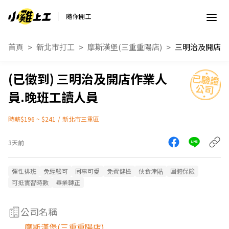
隨你開工
首頁
新北市打工
摩斯漢堡(三重重陽店)
三明治及開店作業人
員.晚班工讀人員
時薪$196 ~ $241
/
新北市三重區
3天前
彈性排班
免經驗可
同事可愛
免費健檢
伙食津貼
團體保險
可抵實習時數
畢業轉正
公司名稱
摩斯漢堡(三重重陽店)