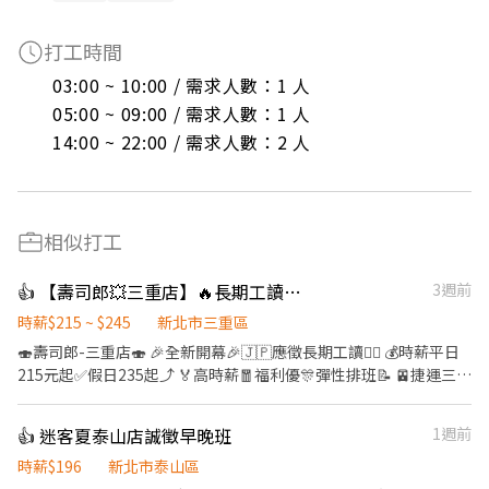
打工時間
03:00 ~ 10:00 / 需求人數：1 人

05:00 ~ 09:00 / 需求人數：1 人

14:00 ~ 22:00 / 需求人數：2 人
相似打工
👍 【壽司郎💥三重店】🔥長期工讀💰時薪 平日215元 假日235元 🎉學生打工
3週前
時薪$215 ~ $245
新北市三重區
🍣壽司郎-三重店🍣 🎉全新開幕🎉🇯🇵應徵長期工讀🙆‍♀️ 💰時薪平日
215元起✅️假日235起⤴️ 🏅高時薪🧧福利優🎊彈性排班📝 🚈捷運三重
站1分鐘抵達店鋪🚶‍♂️ 👨‍🎓學生打工👩‍🎓二度就業🎈假日兼職⭐️ ⭕招
募條件 ✅️良好職前教育訓練，無經驗者也可以加入！！！ ✅️歡迎開
👍 迷客夏泰山店誠徵早晚班
1週前
學打工、假日兼職、二度就業、外籍學生、實習簽約。 ✅️彈性排
班：08:30~23:00(請於面試時與店長確認班表) ✅️不管是平日早班、
時薪$196
新北市泰山區