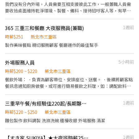
我們沒有分內外場，人員需要互相支援彼此工作，一般兼職人員需
要收拾桌面維持乾淨環境、製餐、備料、接待招呼客人等，有早餐
經驗佳，抗壓性高。平日5小時，紅字假日8小時。
365 三重三和餐廳 大夜服務員(兼職)
1週前
時薪$251
新北市三重區
製作美味餐點 親切服務顧客 餐廳運作的最佳幫手
外場服務人員
5小時前
時薪$200 ~ $220
新北市三重區
餐飲外場： ．負責為顧客帶位、安排座位、送餐。 ．後續將顧客點
餐訊息通知廚房做餐，或可進行簡易餐飲之料理，如：調配飲料
等。 ．於顧客用餐完畢後，負責收拾碗盤與清理環境。 ．並負責結
帳、收銀等工作。
三重早午餐/有經驗佳220起/長期夥伴/長期計時/短期勿試/
1週前
時薪$220 ~ $250
新北市三重區
麵包製作 飲料調製 洗滌洗碗 櫃檯收銀 外場服務 清潔
【すき家 SUKIYA】★大夜班時薪258元起(含全勤加津貼)★菜寮店
1週前