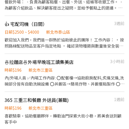
週末假日班、放學後打烊班皆有職缺，歡迎直接投遞履歷！ ⭕工作
餐飲外場： ．負責為顧客點餐、出餐、外送、結帳等收銀工作。 ．
內容 ▪外場🎈 帶客入座→介紹、服務→飲料提供→餐具清洗→桌邊
為顧客介紹飲品、解決顧客提出之疑問，並給予餐點上的建議。 ．
結帳→收銀結帳......等。 ▪內場🍣 商品進貨、準備、整理→餐點製作
飲品製作及備料。 ．負責店內用具及環境清潔。 餐飲內場： ．學習
→提供餐點→餐具清洗→環境整理維護......等。 ▪洗碗區🫧 餐具清
每一種茶及各配料煮法
👍 宅配司機（日間）
3週前
洗、環境整理整頓、環境清洗......等。 ✨在職教育訓練完善，無經驗
者也OK✨️ ⭕獎金福利 ▪生日禮券！ ▪員工用餐優惠！ ▪不定期活
日薪$2500 ~ $4000
新北市泰山區
動競賽獎金！ ▪一年4次考核及調薪！ ▪加班費5分鐘為單位計算！
歡迎加入我們，我們是一群熱於協助彼此的團隊！ 工作內容： • 按
▪介紹親朋好友入職，期滿可獲得3,000～5,000元獎金！ ⭕基本保
照路線配送物品至客戶指定地點 • 確認貨物種類與數量後安全裝載
障 ①加班費(以5分鐘為單位計算) ②勞保、健保、意外險 ③每月提
• 簡單回報每日配送進度 • 配送途中保持禮貌與顧客良好互動 我
撥勞工退休新制6% ④特休按照勞基法規定 ⑤颱風天出勤津貼 ⑥員
們給你的： • 彈性排班，時間好安排 • 友善團隊氣氛，大家好相
工用餐折扣 ⑦提供員工制服 ⑧任職一年後提供免費健檢
🍜拉麵店🍜外場早晚班工讀集美店
3小時前
處 • 提供在職訓練，陪你慢慢學會工作 沒經驗沒關係，帶著笑容就
能安心開始！
時薪$196
新北市三重區
內/外場人員 ✅內場工作內容: ⭕️配餐檯→協助廚房配料,炙燒叉燒,洗
碗部分皆有自動洗碗設備 ⭕️丼飯區→簡易炸物、丼飯餐點製作 ⭕️拉
麵區→拉麵餐點製作 每日工作內容都能依照現場人員分配，不用擔
心始終做同樣的共做內容，分配主要區域外，其他項目為協助，不
365 三重三和餐廳 外送員(兼職)
1週前
用一人承擔所有工作! 每6月12月會調薪ㄧ次~ ✅外場工作內容: ⭕️接
待客人,介紹菜單,解答問題, ⭕️處理訂單,簡易POS系統操作,結帳 ⭕️
時薪$196
新北市三重區
維持用餐區的整潔 1. 其他任務: ⭕️檢查庫存,協助補貨 沒有經驗沒有
喜歡騎車，協助餐廳夥伴，轉動油門探索大街小巷，將美食送到顧
關係!上班期間都會有同事耐心教導,保持好心情並且展現你滿滿的熱
客手中
情! 2.⏰工作時間: 時間範圍:18：00-22：00(可依個人情況協商) 需