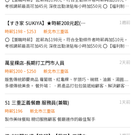
考核調薪最高可加45元 深夜出勤津貼每小時加$50元 ⭕【福利制
度】 ★每季一次考核調薪機會 ★享有特休累積 ★免費員工餐 ★三
節福利、生日禮金、夜班出勤津貼 ★提供員工制服及工作鞋 ★年度
【すき家 SUKIYA】★時薪208元起(含全勤)★菜寮店
1週前
健檢 ★勞保、健保，6％勞退提撥 ⭕【工作說明】 《內場》:餐點製
作、食材備料、進貨盤點 《外場》:接待服務顧客、收銀結帳、環境
時薪$198 ~ $253
新北市三重區
整潔 ★開朗活潑有笑容 ★ＳＯＰ專業流程 ★無經驗可 ★提供完善
⭕【兼職時薪】 起薪為$198元，符合全勤條件者時薪再加$10元，
職前教育訓練 ⭕【經營理念】 我們是日本第一的速食連鎖ZENSHO
考核調薪最高可加45元 深夜出勤津貼每小時加$50元 ⭕【福利制
集團，我們的理念是"消滅世界的飢餓和貧困"，目標是成為全球第
度】 ★每季一次考核調薪機會 ★享有特休累積 ★免費員工餐 ★三
一的連鎖餐飲集團。 我們堅持使用安全及高品質的食材，當場現點
節福利、生日禮金、夜班出勤津貼 ★提供員工制服及工作鞋 ★年度
萬星粿店-長期打工門市人員
2天前
現作提供美味可口的日本國民美食-牛丼/咖哩，並以舒適衛生的用
健檢 ★勞保、健保，6％勞退提撥 ⭕【工作說明】 《內場》:餐點製
餐環境、熱情用心的服務態度、平實親民的誠懇價格，強調食品安
作、食材備料、進貨盤點 《外場》:接待服務顧客、收銀結帳、環境
時薪$200 ~ $250
新北市三重區
全，顧客安心。不論是單獨一人、與家人一起、朋友一起，皆可享
整潔 ★開朗活潑有笑容 ★ＳＯＰ專業流程 ★無經驗可 ★提供完善
販售傳統節慶商品 蘿蔔糕、紅龜粿、芋頭巧、碗糕、油飯、湯圓.....
受用餐的樂趣。
職前教育訓練 ⭕【經營理念】 我們是日本第一的速食連鎖ZENSHO
多樣傳統美食。 餐外場： ．將產品打包包裝遞給顧客、解決顧客提
集團，我們的理念是"消滅世界的飢餓和貧困"，目標是成為全球第
出之疑問，並給予餐點上的建議。 ·基本算數能力 ．後續將顧客訂
一的連鎖餐飲集團。 我們堅持使用安全及高品質的食材，當場現點
單訊息通知工廠 ．清理環境。 ．並負責結帳、收銀等工作。 ．負責
51 三重正義餐廳 服務員(兼職)
1天前
現作提供美味可口的日本國民美食-牛丼/咖哩，並以舒適衛生的用
清理工作環境、設備和餐具。 ．準備不同餐點所需要的食材。 ．協
餐環境、熱情用心的服務態度、平實親民的誠懇價格，強調食品安
助測量食材的容量與重量。 ．打包外帶服務。 固定公休禮拜一,四
時薪$196
新北市三重區
全，顧客安心。不論是單獨一人、與家人一起、朋友一起，皆可享
可排休。
製作美味餐點 親切服務顧客 餐廳運作的最佳幫手
受用餐的樂趣。