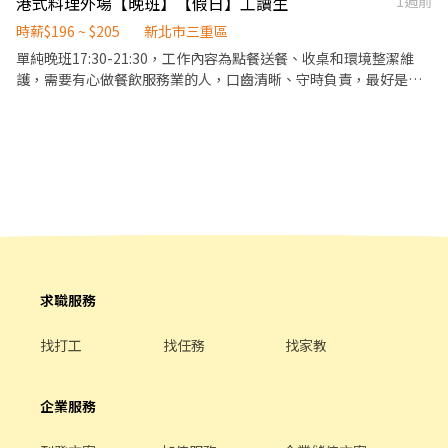
港式料理外場【晚班】【假日】工讀生
1週前
時薪$196 ~ $205
新北市三重區
單純晚班17:30-21:30，工作內容為點餐送餐、收桌和環境整潔維
護，需要有心做餐飲服務業的人，口齒清晰、守時負責，最好是假
日可以配合排班的人喔！ 如果白天也可以做更好！時間可以討論！
求職服務
找打工
找任務
找家教
企業服務