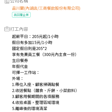
公司名稱
品川蘭(內湖店/三商餐飲股份有限公司)
高回覆企業
打工內容
起薪平日：205元起/1小時
假日有多加15元/1小時
國定假日則是205*2
享有免費員工餐（300元內主食一份）
生日餐券
年假代金
可擇一工作站：
外場：
1.帶位入座、顧客掃碼點餐
2.收送餐點（麵食、斤餅、小菜飲料）
3.顧客用餐期間的各項服務
4.收拾桌面，整理區域環境
5.離峰後的環境清潔