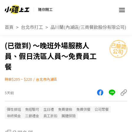
隨你開工
首頁
台北市打工
品川蘭(內湖店/三商餐飲股份有限公司)
～晚班外場服務人
員、假日洗區人員～免費員工
餐
時薪$205 ~ $220
/
台北市內湖區
5天前
彈性排班
免經驗可
生日禮
免費健檢
免費供餐
公司聚餐
年終獎金
三節禮金
員工折扣
團體保險