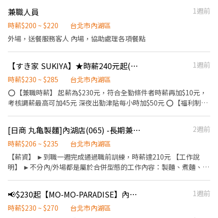
收銀結帳......等。 ▪內場🍣 商品進貨、準備、整理→餐點製作→提供
工作內容 1. 負責食材準備、各項餐點製作 2. 協助進貨清點、歸位及
兼職人員
1週前
餐點→餐具清洗→環境整理維護......等。 ▪洗碗區🫧 餐具清洗、環境
後續處理 3. 開店前準備及閉店整理作業 4. 洗滌與環境清潔 5. 完成主
整理整頓、環境清洗......等。 ✨️在職教育訓練完善，無經驗者也OK✨️
管交付工作 ✅工作時段 中班：12:00~21:00或21:30 晚班：
時薪$200 ~ $220
台北市內湖區
⭕獎金福利 ▪生日禮券！ ▪員工用餐優惠！ ▪不定期活動競賽獎
18:00~22:30或23:00 (排班區間另安排休息時間，週六、週日有一天
外場，送餐服務客人 內場，協助處理各項餐點
金！ ▪一年4次考核及調薪！ ▪加班費5分鐘為單位計算！ ▪介紹
可排班者尤佳。) ※彈性排班可討論喔。週六與週日正常工時出勤每
親朋好友入職，期滿可獲得3,000～5,000元獎金！ ⭕基本保障 ①加
小時再加5圓，國定假日除外。 ✅工作時段說明：依店鋪營運需求排
班費(以5分鐘為單位計算) ②勞保、健保、意外險 ③每月提撥勞工退
【すき家 SUKIYA】★時薪240元起(含全勤)★內湖店
1週前
班；兼職人員每月可配合排班時數須達60小時以上。 ✅提供免費溫
休新制6% ④特休按照勞基法規定 ⑤颱風天出勤津貼 ⑥員工用餐折
馨員工餐點、交通便利通勤上班很方便。 ✅歡迎無餐飲工作經驗、
時薪$230 ~ $285
台北市內湖區
扣 ⑦提供員工制服 ⑧任職一年後提供免費健檢
對餐飲業有熱忱的您，加入三澧餐飲集團。 ------------------------
⭕【兼職時薪】 起薪為$230元，符合全勤條件者時薪再加$10元，
-------------------------------------------------- 此門市位於「內湖
考核調薪最高可加45元 深夜出勤津貼每小時加$50元 ⭕【福利制
大全聯」裡。 交通方式，搭車公車到店資訊： 一、可搭 518號、
度】 ★每季一次考核調薪機會 ★享有特休累積 ★免費員工餐 ★三
204號、63號、552號、小2 藍26 藍7；在新湖三路口下車 步行約2
節福利、生日禮金、夜班出勤津貼 ★提供員工制服及工作鞋 ★年度
分鐘即可抵達。 二、可於松山火車站轉搭518號或204公車，在新湖
[日商 丸亀製麵]內湖店(065) -長期兼職夥伴/廚助/工讀生(彈性排班)
2週前
健檢 ★勞保、健保，6％勞退提撥 ⭕【工作說明】 《內場》:餐點製
三路口下車 步行約2分鐘即可抵達。 三、基隆前來，可搭福和客運
作、食材備料、進貨盤點 《外場》:接待服務顧客、收銀結帳、環境
時薪$206 ~ $235
台北市內湖區
1511至新湖一路口下車 步行約6分鐘可達。 ------------------------
整潔 ★開朗活潑有笑容 ★ＳＯＰ專業流程 ★無經驗可 ★提供完善
【薪資】 ►到職一週完成通過職前訓練，時薪達210元 【工作說
-------------------------------------------------- 『加入三澧 成為
職前教育訓練 ⭕【經營理念】 我們是日本第一的速食連鎖ZENSHO
明】 ►不分內/外場都是屬於合併型態的工作內容：製麵、煮麵、製
家人』共同創造無限可能。 1998年於台灣成立-日商三澧餐飲集團
集團，我們的理念是"消滅世界的飢餓和貧困"，目標是成為全球第
作高湯、洗切食材備料、炸天婦羅、包飯糰、收銀結帳、洗碗、收
HUMAX ASIA，屬於日本Wondertable餐飲集團在台分公司。 深耕
一的連鎖餐飲集團。 我們堅持使用安全及高品質的食材，當場現點
拾餐具、環境清潔..等 【工作時間】 ►彈性排班08:30-23:00（面試
台灣多年的日本與義大利美食連鎖品牌，旗下六大連鎖餐飲品牌包
📢$230起【MO-MO-PARADISE】內湖大全聯牧場-外場兼職-C23
1週前
現作提供美味可口的日本國民美食-牛丼/咖哩，並以舒適衛生的用
時請於主管確認排班時間） 【薪資福利】 1. 提供員工餐 2. 國定假日
含， ★義式料理餐廳：BELLINI CAFFÈ、BELLINI Pasta Pasta、
餐環境、熱情用心的服務態度、平實親民的誠懇價格，強調食品安
雙倍薪 3. 提供優秀同仁績效獎金 4. 久任獎金 5. 生日禮卷 6. 滿年資
時薪$230 ~ $270
台北市內湖區
MOLINO手工義大利麵 ★日式鍋物餐廳：Mo-Mo-Paradise壽喜燒
全，顧客安心。不論是單獨一人、與家人一起、朋友一起，皆可享