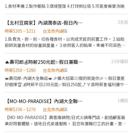
Threads，看更多更多的職缺喔♬ My Threads：tsaipei_ruby
積極認真的在校生加入，配合各大專院校學期、學年實習業務，可
1.食材準備 2.製作餐點 3.環境整理 4.打烊倒垃圾 5.可能會需要洗碗
https://reurl.cc/7b2vad 別害羞❌別害怕❌找工作聯繫我⭕
與學校簽訂相關合約。 ✅2026年1-2月、6-8月、12月期間限定特別
津貼！計時人員每小時薪資額外再加10元。 ✅每月工時達成獎勵，
總工時達100小時以上發放500元或達150小時以上者發放1,000元。
【北村豆腐家】內湖潤泰店-假日內場計時
2天前
✅一天中能排班最少4小時、每周最少須提供16-20小時排班。兩周
時薪$205 ~ $211
台北市內湖區
排班一次，可彈性調整。 ✅假日能排班的兼職人員
1.負責洗、剝、削、切各種食材，以完成烹飪的前置工作。 2.協助
廚師測量食材的容量與重量。 3.依照客人的點單，準備不同菜色所
需要的食材。 4.於出菜時負責菜餚擺盤或調整份量之工作。
🔥壽司郎💰時薪250元起✨️假日兼職人員🎉內湖大全聯店⭕無經驗可⭕二度就業🙆‍♀️
13分鐘前
時薪$250 ~ $280
台北市內湖區
🍣壽司郎-內湖大全聯店🍣 🎉擴大招募🙆‍♀️徵的就是你🎉 ✨️假日兼差
好選擇🏆 💰時薪平日230元起✅️假日250起⤴️ 🏅高時薪🧧福利優🎊彈
性排班📝 👨‍🎓學生打工👩‍🎓二度就業🎈假日兼職⭐️ 🏍機車免費停車
🛵上班好方便🎉 ✨️✨️暑期學生打工搶先徵才中✨️✨️ ⭕招募條件 ✅️良
【MO-MO-PARADISE】內湖大全聯牧場-內場兼職(中班,晚班)-C23
1週前
好職前教育訓練，無經驗者也可以加入！！！ ✅️歡迎開學打工、假
日兼職、二度就業、外籍學生、實習簽約。 ✅️彈性排班：
時薪$230 ~ $270
台北市內湖區
08:30~23:00(請於面試時與店長確認班表) ✅️另有平日早班、週末假
【MO-MO-PARADISE】壽喜燒鍋物/日式火鍋專門店，創造顧客最
日班、放學後打烊班皆有職缺，歡迎直接投遞履歷！ ⭕工作內容 ▪
美好用餐體驗，道地日式桌邊服務。 若您有兼職打工的計畫，喜歡
外場🎈 帶客入座→介紹、服務→飲料提供→餐具清洗→桌邊結帳→
充滿活力的工作環境，並期望享有多種福利，可優先選擇我們。 ✅