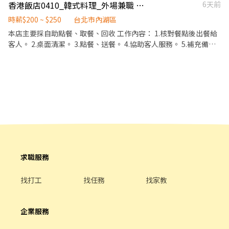
香港飯店0410_韓式料理_外場兼職 $200-250
6天前
金，時薪最高可達210元以上 。 4.無經驗可 🔺上班地點 台北內科門
Wondertable餐飲集團在台分公司。 深耕台灣多年的日本與義大利
市 台北市內湖區洲子街183號 (捷運西湖站2號出口) ✨我們在找 YOU
時薪$200 ~ $250
台北市內湖區
美食連鎖品牌，旗下六大連鎖餐飲品牌包含， ★義式料理餐廳：
☛ 學習成長、規劃未來就是現在!! 😊應徵方式→可投履歷，我將盡
BELLINI CAFFÈ、BELLINI Pasta Pasta、MOLINO手工義大利麵 ★
本店主要採自助點餐、取餐、回收 工作內容： 1.核對餐點後出餐給
快回覆。 或點職缺留言詢問想了解的內容 或有任何問題亦可來電
日式鍋物餐廳：Mo-Mo-Paradise壽喜燒 ★日式天婦羅專門店：天
客人。 2.桌面清潔。 3.點餐、送餐。 4.協助客人服務。 5.補充備
03-3603000 分機212 陳小姐
吉屋、吉天麩羅 全台直營店鋪皆位於各大百貨商場，並持續穩定發
品。 6.需支援洗碗。 7.現場主管指派之工作。
展中。 -------------------------------------------------------------
------------- 【應徵須知】 ①詳閱工作內容後，請審慎提出應徵申
請。 ②履歷初審合適者，將邀請實體面談，初審資格不符者則不另
行通知。 ③錄取的實際任用職稱及薪資，依面談結果與經驗核定職
級。
求職服務
找打工
找任務
找家教
企業服務