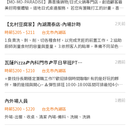
享特休假 7.福委會福利補助 ★★多項福利歡迎您加入我們★★ 總是
★日式天婦羅專門店：天吉屋、吉天麩羅 全台直營店鋪皆位於各大
【MO-MO-PARADISE】壽喜燒鍋物/日式火鍋專門店，創造顧客最
受用餐的樂趣。
提供好吃日式餐飲的公司 台灣東利多(丸亀製麵)
百貨商場，並持續穩定發展中。 ------------------------------------
美好用餐體驗，道地日式桌邊服務。 若您有兼職打工的計畫，喜歡
-------------------------------------- 【應徵須知】 ①詳閱工作內容
充滿活力的工作環境，並期望享有多種福利，可優先選擇我們。 ✅
後，請審慎提出應徵申請。 ②履歷初審合適者，將邀請實體面談，
工作內容 1. 一般點餐，送餐，收桌服務工作 2. 內、外場聯繫及顧客
【北村豆腐家】內湖潤泰店-內場計時
2天前
初審資格不符者則不另行通知。 ③錄取的實際任用職稱及薪資，依
諮詢服務 3. 店內環境、座位區清潔整理 4. 收銀結帳，開店前準備及
面談結果與經驗核定職級。
閉店整理作業 5. 完成主管交付工作 ✅工作時段 早班：09:00~18:00
時薪$205 ~ $211
台北市內湖區
中班：12:00~21:00 晚班：18:00~22:30或23:00 (排班區間另安排休
1.負責洗、剝、削、切各種食材，以完成烹飪的前置工作。 2.協助
息時間，週六、週日有一天可排班者尤佳。) ※彈性排班可討論喔。
廚師測量食材的容量與重量。 3.依照客人的點單，準備不同菜色所
週六與週日正常工時出勤每小時再加5圓，國定假日除外。 ✅薪資：
需要的食材。 4.於出菜時負責菜餚擺盤或調整份量之工作。
時薪230元~270元。(實際任用薪資，依面談結果與經驗核定職級。)
瓦薩Pizza🍕內科門市🍕平日早班PT(可休六日)★時薪可達$210以上
2週前
✅工作時段說明：依店鋪營運需求排班；兼職人員每月可配合排班
時數須達60小時以上。 ✅提供免費溫馨員工餐點、交通便利通勤上
時薪$200 ~ $210
台北市內湖區
班很方便。 ✅歡迎無餐飲工作經驗、對餐飲業有熱忱的您，加入三
⭐要找份長期穩定兼職工作??歡迎排個時間聊聊! 有的是好玩的夥
澧餐飲集團。 ------------------------------------------------------
伴，賺的是錢與開心~ 🔺彈性排班 10:00-18:00區間可排最短4小時
-------------------- 此門市位於「內湖大全聯」裡。 交通方式，搭
即可 一天排4~8小時均可(可彈性調整，但需能出勤主要用餐期間)
車公車到店資訊： 一、可搭 518號、204號、63號、552號、小2 藍
➽➽本職缺主要開早班時段，可接受只應徵平日(可休六日) 或您平假
26 藍7；在新湖三路口下車 步行約2分鐘即可抵達。 二、可於松山
內外場人員
1週前
日皆可出勤也歡迎~ 🔺【薪資內容】 √通過考核可享工作獎金 √時
火車站轉搭518號或204公車，在新湖三路口下車 步行約2分鐘即可
薪200起最高可達 210元 √遇國定假日依法雙薪(200*2) 🔺【小福
時薪$200 ~ $220
台北市內湖區
抵達。 三、基隆前來，可搭福和客運1511至新湖一路口下車 步行約
利】 ➽➽當天排班若有在6h(含)以上，午休時間有免費提供餐點！
外場-出餐、收桌、清潔 內場-備料、洗碗、洗鍋
6分鐘可達。 -------------------------------------------------------
🔺【職務內容】 1.門市外場服務及管理學習、執行。 2.門市內場廚
------------------- 『加入三澧 成為家人』共同創造無限可能。
房各項工作站技能學習、獨立作業。 3.通過各級考核與加計工作獎
1998年於台灣成立-日商三澧餐飲集團 HUMAX ASIA，屬於日本