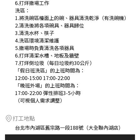
6.打烊撤場工作
洗區：
1.將洗碗區檯面上的碗、器具清洗乾淨（有洗碗機）
2.清洗後將各項碗具、器具歸位
3.清洗水杯、筷子
4.洗區環境清潔維護
5.撤場時負責清洗各項器具
6.打烊清潔水槽、地板及牆壁
7.打烊倒垃圾（每日垃圾約30公斤）
「假日班洗區」的上班時間為：
12:00-15:00 17:00-22:00
「晚班外場」的上班時間為：
17:00-22:00 彈性排班3-5小時
（可視個人需求調整）
打工地點
台北市內湖區舊宗路一段188號（大全聯內湖店）