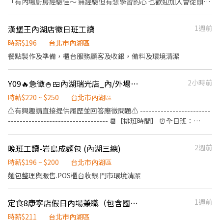
「有內場廚房經驗佳～ 無經驗但有想學習的心 也歡迎加入會從頭教
275號 👉大安區 羅斯福店📍台北市大安區羅斯福路二段45號 台北麟
讀(兼職)人員也有晉升、調薪的考核制度喔！ 營業時間： 週一-週五
學」 1.兼職也依比例享有特休假 2.國定假日上班雙倍薪 3.當月工作
光店📍台北市大安區和平東路三段406巷8號 台北復興二店📍台北市
8:00-18:00 週六 週日 9:00-19:00 ⏰排班時間⏰ 每週希望可以配合
時數滿80小時（含）以上， 符合規定者，全勤獎金300元 4.三節紅
大安區復興南路二段273號 台北光復店📍台北市大安區光復南路286
漢堡王內湖店徵日班工讀
1週前
2-3天 （包含假日需可配合至少一天）
包（春節、端午節、中秋節） 5.享有勞保、健保、勞退提撥（6％）
號 👉中山區 台北長春店📍台北市中山區長春路172號 台北南京五店
6.員工用餐折扣（依照各品牌規定） 7.員工餐福利（依照各品牌規
時薪$196
台北市內湖區
📍台北市中山區南京東路三段210之1號 👉中正區 林森二店📍台北
定） 8.尾牙或春酒 9.工讀(兼職)人員也有晉升、調薪的考核制度 需
餐點製作及準備，櫃台服務顧客及收銀，備料及環境清潔
市中正區林森南路1號 台北濟南店📍台北市中正區濟南路二段66號
求時間預計11:00-19:00 彈性排班時間，預計排班4-8小時 每個禮拜
台北館前店📍台北市中正區館前路8號 台北公園店📍台北市中正區
希望能排班3天
公園路30-1號 台北南昌店📍台北市中正區南昌路一段149號 👉松山
Y09🔥急徵🍚🍱內湖瑞光店_內/外場計時人員【YAYOI彌生軒】
2小時前
區 台北民生店📍台北市松山區民生東路三段135號 台北民權店📍台
時薪$220 ~ $250
台北市內湖區
北市松山區民權東路三段128號 台北南京二店📍台北市松山區南京
東路五段162號 台北南京六店📍台北市松山區南京東路四段57號 👉
⚠️有興趣請直接提供履歷並回答應徵問題⚠️ ------------------------
信義區 忠孝四店📍台北市信義區忠孝東路五段522號 台北101店📍
---------------------------------- 📆【排班時間】 ⏰全日班：
台北市信義區市府路45號 台北夢廣場店📍台北市信義區松高路11號
10:00~22:00 (工時8Hr/天) ⏰早 班：10:00~ (當日最少4Hr) ⏰
👉文山區 台北興隆店📍台北市文山區興隆路三段54號 台北指南店
中/晚班：~22:00 (當日最少4Hr) ---------------------------------
晚班工讀-岩島成麵包 (內湖三總)
2週前
📍台北市文山區指南路二段67號 台北木新店📍台北市文山區木新路
------------------------- 【工作內容】 💪🥤《外場服務》 1. 佈置及
三段174號 台北動物園三店📍台北市文山區新光路二段30號 .˚⊹ ⁺‧
清理餐桌、安排座位、為顧客帶位 2. 答覆有關餐飲問題，必要時提
時薪$196 ~ $200
台北市內湖區
【超級亮點】 ‧⁺ ⊹˚. 💼 勞保・勞退・團保 ⛽ 汽機車油資補貼 🔧 汽
供建議 3. 上水、上餐並提供有關用餐的服務 4. 收銀服務 5. 工作區域
麵包整理與販售.POS櫃台收銀.門市環境清潔
機車修繕補貼 🤝 推薦好友獎金 $600/人 📆 國定假日上班享雙倍薪資
和設備的清潔以及保養 🥦🥩《內場廚務》 1. 洗剝削切各種食材，烹
💥 .˚⊹ ⁺‧ 【 想聯繫我】 ‧⁺ ⊹˚. ☝️ 點選【立即應徵】我會速度回覆
飪前置備料作業 2. 各項定食及料理製作、出餐 3. 工作區域和設備的
你！ ✌️ 或加入 🅻🅸🅽🅴：https://lin.ee/8rsUSDv 🤟 留言「姓名＋
定食8康寧店假日內場兼職（包含國定假日）
1週前
清潔以及保養 4. 訂貨、庫存控管學習 -------------------------------
電話＋截圖職缺」就能聯繫上～ 若想參考其他職缺，可以到我的
---------------------------- ⭕️歡迎對餐飲服務有高度的熱忱，態度
時薪$211
台北市內湖區