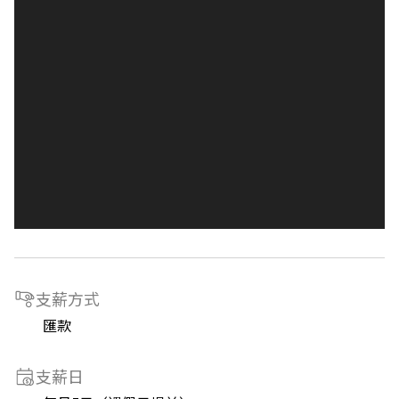
支薪方式
匯款
支薪日