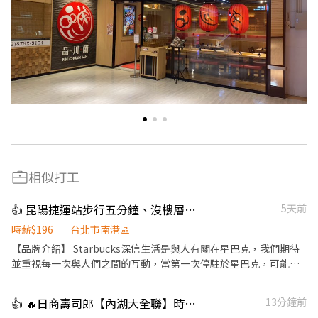
相似打工
👍 昆陽捷運站步行五分鐘、沒樓層不用爬樓梯 歡迎二度就業或夜校生
5天前
時薪$196
台北市南港區
【品牌介紹】 Starbucks深信生活是與人有關在星巴克，我們期待
並重視每一次與人們之間的互動，當第一次停駐於星巴克，可能是
為了一杯好的咖啡；然而，當再光臨時，就會發現這裡是一個友善
且充滿活力的地方。 Starbucks期望熱情投入的工作夥伴 星巴克要
👍 🔥日商壽司郎【內湖大全聯】時薪230元起-兼職人員🙆‍♀️六日250元起💰
13分鐘前
創造一個令人舒服自在的環境，每位在門市工作的夥伴，都要活得