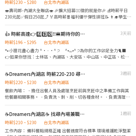
開心、樂於工作，展現親切的微笑、熱情地作好每一件事、用心調
時薪$230 ~ $280
台北市內湖區
煮每一杯咖啡。 【產品服務】 ★從原產地的一株咖啡樹，最終成為
🍣壽司郎-內湖大全聯店🍣 🎉擴大招募🙆‍♀️徵的就是你🎉 💰時薪平日
送到手中的一杯咖啡，星巴克期望為這段旅程、為每一杯咖啡做品
230元起✅️假日250起⤴️ 🏅高時薪🧧福利優🎊彈性排班📝 👨‍🎓學生打
質的堅持及豐富您的咖啡體驗。 ★夥伴之間我們互相尊重與信任，
工👩‍🎓二度就業🎈假日兼職⭐️ 🏍機車免費停車🛵上班好方便🎉 ✨️✨️
從團隊中學習、成長獲得成就來源。 ★我們與顧客交流、星巴克販
暑期學生打工搶先徵才中✨️✨️ ⭕招募條件 ✅️良好職前教育訓練，無
👍 時薪高達👉2️⃣9️⃣5️⃣‼️🍔期待你的「麥」力演出🍟餐飲服務員
3天前
賣的不只是一杯咖啡，而是一種情感、氛圍與體驗。 ★我們每家門
經驗者也可以加入！！！ ✅️歡迎開學打工、假日兼職、二度就業、
市都有專屬的故事，感動與觸動著熟客與夥伴們之間的回憶 ★每位
外籍學生、實習簽約。 ✅️彈性排班：08:30~23:00(請於面試時與店
時薪$196 ~ $295
台北市內湖區
夥伴持續參與社區服務及星巴克共愛地球計畫，讓更多美好的事物
長確認班表) ✅️不管是平日早班、週末假日班、放學後打烊班皆有職
🐾小狸花盡心盡力 ^• ᵕ •^ ੭ ^⦁⩊⦁^ ੭為你的工作卯足全力🐈‍⬛
傳播且帶來美好體驗。
缺，歡迎直接投遞履歷！ ⭕工作內容 ▪外場🎈 帶客入座→介紹、
👉如果你想找：士林區、內湖區、大安區、中山區、中正區、松山
服務→飲料提供→餐具清洗→桌邊結帳→收銀結帳......等。 ▪內場🍣
區、信義區、文山區的職缺請繼續看下去 👉如果你有其他地區或其
商品進貨、準備、整理→餐點製作→提供餐點→餐具清洗→環境整
他職缺想參考，也可以私訊我唷 .˚⊹ ⁺‧ 【工作內容】 ‧⁺ ⊹˚. 🍎 顧
☕️Dreamers內湖店 時薪220-230 尋找廚房出餐高手
3週前
理維護......等。 ▪洗碗區🫧 餐具清洗、環境整理整頓、環境清洗......
客服務 🍌 炸物製餐 🍑 廚具、環境清潔維護 🫐 主管交辦事宜 🍉 內外
等。 ✨️在職教育訓練完善，無經驗者也OK✨️ ⭕獎金福利 ▪生日禮
場都會接觸唷 .˚⊹ ⁺‧ 【工作時間】 ‧⁺ ⊹˚. ☀️ 早班：07:00 - 14:00
時薪$220 ~ $230
台北市內湖區
券！ ▪員工用餐優惠！ ▪不定期活動競賽獎金！ ▪一年4次考核及
🌙 晚班：16:00 - 23:00 ⭐ 夜班：21:00 - 02:00 ⚠️每間店有缺的時段
餐飲內場： ．擔任出餐人員及處理烹飪前與烹飪中之準備工作與其
調薪！ ▪加班費5分鐘為單位計算！ ▪介紹親朋好友入職，期滿可
不同，應徵時請告知我要應徵哪一區或哪間店 .˚⊹ ⁺‧ 【薪資制度】
他餐廳相關事務。 ．負責洗、剝、削、切各種食材。 ．負責清理工
獲得3,000～5,000元獎金！ ⭕基本保障 ①加班費(以5分鐘為單位計
‧⁺ ⊹˚. 💰 在上述時段內，時薪為 $ 225 ~ 240 🪙 若非以上時段，時
作環境、設備和餐具。 ．準備不同餐點所需要的食材。 ．協助測量
算) ②勞保、健保、意外險 ③每月提撥勞工退休新制6% ④特休按照
薪為 $ 196 💰 過00:00 + $ 55 夜班津貼 .˚⊹ ⁺‧ 【 休假制度】 ‧⁺ ⊹˚.
食材的容量與重量。 ．負責擺盤、打包外帶服務。 ⭐️兼職夥伴相關
勞基法規定 ⑤颱風天出勤津貼 ⑥員工用餐折扣 ⑦提供員工制服 ⑧
☕️Dreamers內湖店☕️ 找尋內場兼職夥伴
1週前
📌 採排休制（無固定休） 🗓️ 周一至週日皆需排班 🚫 周六、周日可
福利⭐️ 1.兼職、工讀生也依比例享有特休假喔！ 2.國定假日上班雙倍
任職一年後提供免費健檢
排休不可固定休 .˚⊹ ⁺‧ 【上班地點】 ‧⁺ ⊹˚. 👉士林區 台北士林店
薪 3.當月工作時數滿80小時（含）以上，符合規定者，全勤獎金
時薪$210 ~ $230
台北市內湖區
📍台北市士林區中山北路五段602號 👉內湖區 台北西湖店📍台北市
300元 4.三節紅包（春節、端午節、中秋節） 5.享有勞保、健保、勞
工作內容： 備料餐點規格正確 出餐速度符合標準 環境維護乾淨整潔
內湖區內湖路一段283號 台北舊宗二店📍台北市內湖區舊宗路一段
退提撥（6％） 6.員工餐福利（依照各品牌規定） 7.尾牙或春酒 8.工