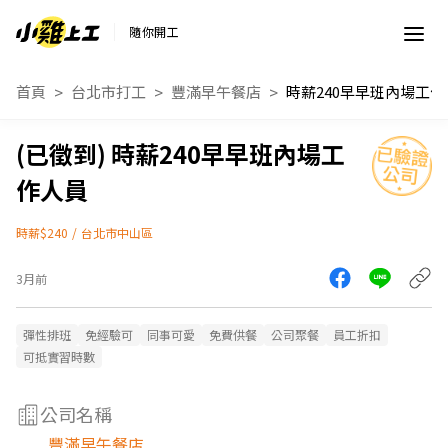
隨你開工
首頁
台北市打工
豐滿早午餐店
時薪
時薪240早早班內場工
作人員
時薪$240
/
台北市中山區
3月前
彈性排班
免經驗可
同事可愛
免費供餐
公司聚餐
員工折扣
可抵實習時數
公司名稱
豐滿早午餐店