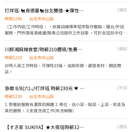
合學生、兼職族或喜歡夜生活的你加入！ 💫 工作內容 • 接待客
人、帶位入座 • 協助點餐與簡單介紹餐點酒水 • 帶動現場氣氛，
打烊班-🐔肯德基🐔台北雙連-★彈性周排班★-"$196"-另享外送獎金
2週前
讓客人玩得開心 • 維持桌面整潔與環境整理 💰 薪資福利 • 時薪
250 元起 • 全勤獎金 ✨ • 小費自己收 💵 • 額外獎金制度，努力看
時薪$196
台北市中山區
得見 • 一個月平均時薪 500-1000🔝 ⏰ 工作時間 • 營業時間：
〔工作內容/工作時段﹞ 。依據訓練標準程序製作餐點；櫃台/外送
20:00－04:00 • 每週至少排班 1 天 • 雙週排班制，時間自由好安
服務、門市環境清維護(騎乘公司提供之外送車 。可於各班別中任選
排 🌟 不需要相關經驗，有服務熱忱最重要！ 歡迎活潑外向、喜歡與
4-6小時彈性排班(班別依據面試餐廳需求為主 ﹝薪資福利﹞ ★ 基本
人互動的你一起加入我們～ 📩 有興趣歡迎私訊了解詳情！ 名額有
時薪：$196 "起" ★ 津貼福利 ◆ 外送津貼$10元/14元/趟；外送趟
川醉湘麻辣食堂/時薪210週領/免費供餐
3週前
限，快來卡位吧！
次越多賺越多~~ ◆ 值班津貼：每小時20元(晉升組長後 ◆ 早、晚班
津貼：23:00-07:00（每小時享有50-80元津貼 ◆ 健檢：任職滿一年
時薪$210
台北市中山區
起，公司提供年度健檢照顧你的健康 ◆ 保險：除勞、健、勞退外，
計時人員工作時段，可彈性討論。 協助收銀、處理食材、開店閉
公司更為你投保團保維護你的安全 ◆ 員工用餐折扣：兼職夥伴當日
店。
任職滿4小時，即享有85折員購折扣；組長當日任職每四小時享有乙
餐員餐 ◆ 生日/節慶禮卷： 你生日我慶祝，生日當月我們提供你品
急徵 8/8(六)🌙打烊班 時薪230元 💗 民生東店 餐廳外場服務生
2天前
牌禮卷 讓生日更有溫度 你過節我共歡，重要節慶我們提供你福利禮
券 好好與家人歡慶 你旅遊我贊助，每年職福會提供你旅遊津貼 好好
時薪$230
台北市中山區
享受幸福人生 ◎ 詳細工作時間於面試時告知
1. 對餐飲服務有濃厚的興趣 2. 帶位、送小菜、點菜、上菜、收桌及
其他服務。 3.支援洗滌工作(有洗碗機）
【すき家 SUKIYA】★大夜班時薪320元起(含全勤津貼獎金)★ 大直北安店
1週前