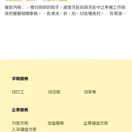
餐飲內場： ．擔任廚師的助手，處理烹飪前與烹飪中之準備工作與
其他餐廳相關事務。 ．負責洗、剝、削、切各種食材。 ．負責清理
工作環境、設備和餐具。 ．準備不同餐點所需要的食材。 ．協助測
量食材的容量與重量。 ．負責擺盤、打包外帶服務。 晚上2300後夜
間津貼每小時+40
求職服務
找打工
找任務
找家教
企業服務
刊登方案
加值服務
企業儲值方案
人派儲值方案