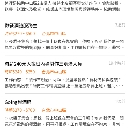
備料、進貨盤點 《外場》:接待服務顧客、收銀結帳、環境整潔 ★開
這裡是協助中山區2店徵人 接待來店顧客與安排座位。 協助點餐、
心。不論是單獨一人、與家人一起、朋友一起，皆可享受用餐的樂
朗活潑有笑容 ★ＳＯＰ專業流程 ★無經驗可 ★提供完善職前教育訓
送餐、送酒水及收桌。 維護店內環境整潔與營運秩序。 協助活動執
趣。
練 ⭕【經營理念】 我們是日本第一的速食連鎖ZENSHO集團，我們
行及提供良好的顧客服務。 配合主管交辦事項。 工作時間 晚班，採
的理念是"消滅世界的飢餓和貧困"，目標是成為全球第一的連鎖餐
彈性排班。 可依課表或其他工作協調排班。 薪資待遇 時薪 300 元
徵餐酒館服務生
3週前
飲集團。 我們堅持使用安全及高品質的食材，當場現點現作提供美
起（依工作表現與經驗調整）。 另有績效獎金、開桌獎金及其他獎
味可口的日本國民美食-牛丼/咖哩，並以舒適衛生的用餐環境、熱
勵制度。 應徵條件 無經驗可，公司提供完整教育訓練。 具服務熱
時薪$270 ~ $500
台北市中山區
情用心的服務態度、平實親民的誠懇價格，強調食品安全，顧客安
忱、責任感，喜歡與人互動。 有餐飲或服務業經驗者佳。 工作地
✨ 夜貓子集合！想找一份上班像在聚會的工作嗎？🍻🎉 我們是一間
心。不論是單獨一人、與家人一起、朋友一起，皆可享受用餐的樂
點： 台北市中山區民生東路一段 80 號 1 樓 歡迎學生、兼職、二度
氣氛超歡樂的餐酒館， 同事好相處、工作環境自在不拘束， 非常適
趣。
就業及想累積餐飲服務經驗的夥伴加入，一起打造熱情、友善的工
合學生、兼職族或喜歡夜生活的你加入！ 💫 工作內容 • 接待客
作環境！
人、帶位入座 • 協助點餐與簡單介紹餐點酒水 • 帶動現場氣氛，
時薪240元大夜班內場製作三明治人員
19小時前
讓客人玩得開心 • 維持桌面整潔與環境整理 💰 薪資福利 • 時薪
250 元起 • 全勤獎金 ✨ • 小費自己收 💵 • 額外獎金制度，努力看
時薪$240 ~ $250
台北市中山區
得見 ⏰ 工作時間 • 營業時間：20:00－04:00 • 每週至少排班 1 天
工作內容： * 製作三明治、可頌、漢堡等餐點 * 食材備料與包裝 *
• 雙週排班制，時間自由好安排 🌟 不需要相關經驗，有服務熱忱最
協助餐點出餐 * 維持工作環境整潔 週一至週五都要上班，週六、週
重要！ 歡迎活潑外向、喜歡與人互動的你一起加入我們～ 📩 有興趣
日及國定例假日休」
歡迎私訊了解詳情！ 名額有限，快來卡位吧！
Going餐酒館
1週前
時薪$270 ~ $700
台北市中山區
✨ 夜貓子集合！想找一份上班像在聚會的工作嗎？🍻🎉 我們是一間
氣氛超歡樂的餐酒館， 同事好相處、工作環境自在不拘束， 非常適