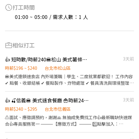
打工時間
01:00 ~ 05:00 / 需求人數：1 人
相似打工
👍 短時數/時薪240🍔松山 美式薯條漢堡堡🍔免輪班/無經驗可
3天前
時薪$196 ~ $240
台北市松山區
🍔美式連鎖速食店 內外場兼職｜學生、二度就業都歡迎！ 工作內容
✔ 點餐、收銀結帳 ✔ 餐點製作、炸物處理 ✔ 餐具清洗與環境整理
💡 內外場都能上手，培養全能餐飲技能 ✦ ───────── ✦ 💰
【薪資待遇】 🪙 尖峰時段｜時薪240元 ✨ 一般時段｜時薪196元 🌙
👍 🍒信義🍔 美式速食餐廳 🍟時薪240-295🌭時數穩定
3天前
00:00後另享每小時55元夜班津貼 缺額點店: 001 台北民生 晚班
17:00–20:00 ×2、小夜班 22:00–02:00 ×2 109 台北民權 晚班
時薪$240 ~ $295
台北市信義區
17:00–20:00 ×2 302 台北南京二 早班 11:00–14:00 ×2、晚班
⚠️面試、應徵請預約，謝謝🙏 無抽成免費找工作👍最新職缺快速媒
16:00–20:00 ×2、小夜班 22:00–01:00 ×2 527 台北南京六 小夜班
合👍專員服務第一 ⸻【應徵方式】⸻ 1️⃣點擊加入：
22:00–02:00 ×2 地址: 001 台北民生：台北市松山區民生東路三段
https://lin.ee/Ur5Ko9E（ID：cfm1791i） 2️⃣加入後"務必"留言：
135號 109 台北民權：台北市松山區民權東路三段128號1樓 302 台
姓名/電話/專員找戴小姐/應徵M尖峰(截圖職缺)