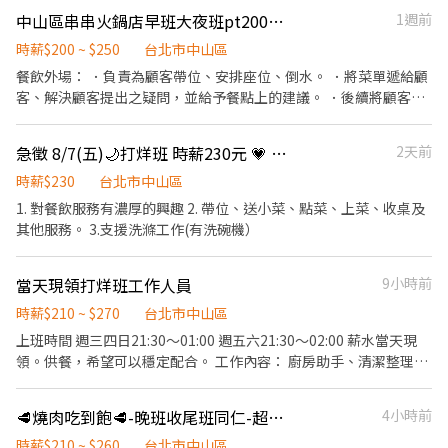
中山區串串火鍋店早班大夜班pt200-220內外場
1週前
時薪$200 ~ $250
台北市中山區
餐飲外場： ．負責為顧客帶位、安排座位、倒水。 ．將菜單遞給顧
客、解決顧客提出之疑問，並給予餐點上的建議。 ．後續將顧客點
餐訊息通知廚房做餐，或可進行簡易餐飲之料理，如：烤土司或調
配飲料等。 ．於顧客用餐完畢後，負責收拾碗盤與清理環境。 ．並
急徵 8/7(五)🌙打烊班 時薪230元 💗 民生東店 餐廳外場服務生
2天前
負責結帳、收銀等工作。 餐飲內場： ．擔任廚師的助手，處理烹飪
前與烹飪中之準備工作與其他餐廳相關事務。 ．負責洗、剝、削、
時薪$230
台北市中山區
切各種食材。 ．負責清理工作環境、設備和餐具。 ．準備不同餐點
1. 對餐飲服務有濃厚的興趣 2. 帶位、送小菜、點菜、上菜、收桌及
所需要的食材。 ．協助測量食材的容量與重量。 ．負責擺盤、打包
其他服務。 3.支援洗滌工作(有洗碗機）
外帶服務。
當天現領打烊班工作人員
9小時前
時薪$210 ~ $270
台北市中山區
上班時間 週三四日21:30～01:00 週五六21:30～02:00 薪水當天現
領。供餐，希望可以穩定配合。 工作內容： 廚房助手、清潔整理、
擺盤送餐⋯⋯等等，可以再詢問細節。
🥩燒肉吃到飽🥩-晚班收尾班同仁-超彈性排班🉑
4小時前
時薪$210 ~ $260
台北市中山區