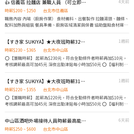
👍 信義區 拉麵店 兼職人員 （可立即上工）
4天前
北南京二：台北市松山區南京東路五段162號1樓 527 台北南京六：
⸻⸻⸻⸻ ✅工作內容：(內外場都會接觸) 收銀點
台北市松山區南京東路四段57號 ✦ ───────── ✦ 💰福利
餐、環境清潔、炸物製餐、洗滌餐具 ⸻⸻⸻⸻ ✅薪
時薪$200 ~ $250
台北市信義區
🎌 國定假日薪資雙倍 ⛽ 油資／修繕補貼 10% 🩺 體檢補助最高
資計算： 11-14、17-21、22-01➡️時薪 $240 其餘時段➡️時薪 $196
職務內容 內場（廚房作業） 食材備料、出餐製作 拉麵湯頭、麵條、
$800(短期無補貼) 🙌 推薦獎金 $600 🥤 員工餐點半價，天天都能享
✔️00:00後時薪+55(夜班獎金)➡️時薪 $196+55 OR $240+55=295
配料加熱與組裝 餐具準備、廚房區域清潔與保養 協助盤點食材庫存
優惠 🛡️ 勞健保、團保、勞退一應俱全 - 👇👇快速應徵通道👇👇 🔜請加
⸻⸻⸻⸻ ✅工作時間&工作地點： 早班 11:00-
外場 顧客接待、點餐、送餐、桌邊服務 用餐區快速收拾、環境整潔
入專員窗口 : https://lin.ee/sSSCigY 加入後留言:姓名/電話/找威利
14:00 晚班 17:00-21:00 大夜班 22:00-01:00
維護 回應顧客需求，維持現場秩序與動線流暢 學習日文、日本熱情
安排面試 美式餐廳(地區) ⛔無抽成無費用✊其他職缺也可詢問👌安心
【すき家 SUKIYA】★大夜班時薪320元起(含全勤津貼獎金)★ 南京伊通店
1週前
⋯⋯⋯⋯⋯⋯⋯⋯⋯⋯⋯⋯ 📍忠孝四 台北市信義區忠孝東路五段
款待服務文化。 上班時間 A班 11 ：00 - 16 ：00 B班 18：00 - 23：
就業免煩惱
522號1樓 📍新台北101 台北市信義區市府路45號B1 📍台北夢廣場
00 C班 23：00 - 02：30 （每週給班至少3日唷） 1. 熱鬧市中心地帶
時薪$230 ~ $365
台北市中山區
台北市信義區松高路11號B2 ⸻⸻⸻⸻ 💡福利： 油
2. 捷運站 好近好便利 3. 面試倘若通過 可立即安排上工 面試地點：
⭕【兼職時薪】 起薪為$230元，符合全勤條件者時薪再加$10元，
資補貼/ 修繕補貼 體檢補助 (依規定) 員工推薦獎金 完整教育訓練
台北市中正區臨沂街3巷1號 網站參考： https://chikumo-
考核調薪最高可加45元 深夜出勤津貼每小時加$50元 ⭕【福利制
ramen.com/zh-tw/ 面試之際 資歷表現優良者可優先晉升。 歡迎
度】 ★每季一次考核調薪機會 ★享有特休累積 ★免費員工餐 ★三
積極挑戰高薪，通過考核持續加薪晉升。 ◎相關內容與升遷細節將
節福利、生日禮金、夜班出勤津貼 ★提供員工制服及工作鞋 ★年度
【すき家 SUKIYA】★大夜班時薪310元起(含全勤津貼獎金)★ 台北行天宮店
1週前
於面試時詳細說明 ◎請赴約面試者，攜帶履歷供主管當場審閱
健檢 ★勞保、健保，6％勞退提撥 ★特殊班別獎勵金:五、六出勤，
上班區段須於23:00-8:00 ⭕【工作說明】 《內場》:餐點製作、食材
時薪$220 ~ $355
台北市中山區
備料、進貨盤點 《外場》:接待服務顧客、收銀結帳、環境整潔 ★開
⭕【兼職時薪】 起薪為$220元，符合全勤條件者時薪再加$10元，
朗活潑有笑容 ★ＳＯＰ專業流程 ★無經驗可 ★提供完善職前教育訓
考核調薪最高可加45元 深夜出勤津貼每小時加$50元 ⭕【福利制
練 ⭕【經營理念】 我們是日本第一的速食連鎖ZENSHO集團，我們
度】 ★每季一次考核調薪機會 ★享有特休累積 ★免費員工餐 ★三
的理念是"消滅世界的飢餓和貧困"，目標是成為全球第一的連鎖餐
節福利、生日禮金、夜班出勤津貼 ★提供員工制服及工作鞋 ★年度
中山區酒吧外場接待人員時薪最高能到500~600
6天前
飲集團。 我們堅持使用安全及高品質的食材，當場現點現作提供美
健檢 ★勞保、健保，6％勞退提撥 ★特殊班別獎勵金:五、六出勤，
味可口的日本國民美食-牛丼/咖哩，並以舒適衛生的用餐環境、熱
上班區段須於23:00-8:00 ⭕【工作說明】 《內場》:餐點製作、食材
時薪$250 ~ $600
台北市中山區
情用心的服務態度、平實親民的誠懇價格，強調食品安全，顧客安