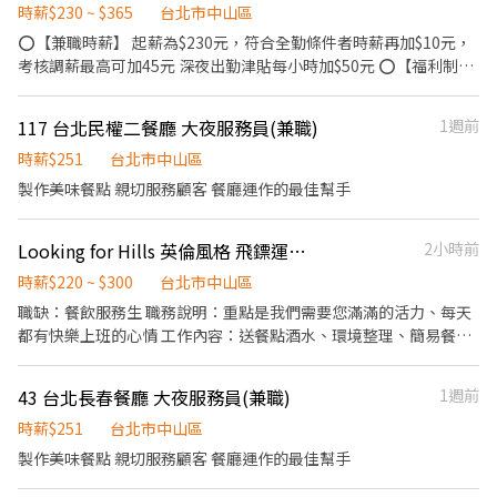
時薪$230 ~ $365
台北市中山區
⭕【兼職時薪】 起薪為$230元，符合全勤條件者時薪再加$10元，
考核調薪最高可加45元 深夜出勤津貼每小時加$50元 ⭕【福利制
度】 ★每季一次考核調薪機會 ★享有特休累積 ★免費員工餐 ★三
節福利、生日禮金、夜班出勤津貼 ★提供員工制服及工作鞋 ★年度
117 台北民權二餐廳 大夜服務員(兼職)
1週前
健檢 ★勞保、健保，6％勞退提撥 ★特殊班別獎勵金:五、六出勤，
上班區段須於23:00-8:00 ⭕【工作說明】 《內場》:餐點製作、食材
時薪$251
台北市中山區
備料、進貨盤點 《外場》:接待服務顧客、收銀結帳、環境整潔 ★開
製作美味餐點 親切服務顧客 餐廳運作的最佳幫手
朗活潑有笑容 ★ＳＯＰ專業流程 ★無經驗可 ★提供完善職前教育訓
練 ⭕【經營理念】 我們是日本第一的速食連鎖ZENSHO集團，我們
Looking for Hills 英倫風格 飛鏢運動 悠閒時光 盡在找小山酒吧
2小時前
的理念是"消滅世界的飢餓和貧困"，目標是成為全球第一的連鎖餐
飲集團。 我們堅持使用安全及高品質的食材，當場現點現作提供美
時薪$220 ~ $300
台北市中山區
味可口的日本國民美食-牛丼/咖哩，並以舒適衛生的用餐環境、熱
職缺：餐飲服務生 職務說明：重點是我們需要您滿滿的活力、每天
情用心的服務態度、平實親民的誠懇價格，強調食品安全，顧客安
都有快樂上班的心情 工作內容：送餐點酒水、環境整理、簡易餐點
心。不論是單獨一人、與家人一起、朋友一起，皆可享受用餐的樂
製作、進店帶位介紹 應徵聯繫： 官方IG & FB IG：lookingfor.hills
趣。
FB：https://www.facebook.com/lookingfor.hills 其他：應徵請
43 台北長春餐廳 大夜服務員(兼職)
1週前
提供至少二張以上照片及相關學、經歷，簡單自我介紹等資訊。另
外還有聚餐，回程車資補貼，獎勵活動等等…，如果想學習調酒或
時薪$251
台北市中山區
是其他酒類知識的話，這會是一個絕佳的場所及機會！
製作美味餐點 親切服務顧客 餐廳運作的最佳幫手