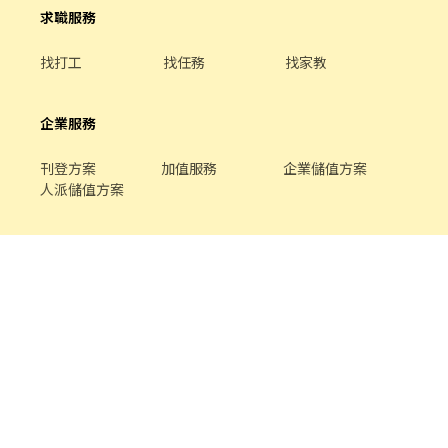
求職服務
找打工
找任務
找家教
企業服務
刊登方案
加值服務
企業儲值方案
人派儲值方案
關於我們
品牌介紹
家教服務
最新公告
平台規範
幫助中心
合作提案