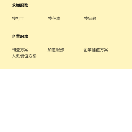
求職服務
找打工
找任務
找家教
企業服務
刊登方案
加值服務
企業儲值方案
人派儲值方案
關於我們
品牌介紹
家教服務
最新公告
平台規範
幫助中心
合作提案