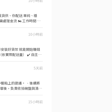
10小時前
我貨供、你配送 單純、穩
處理金流 🏍️ 工作時間 ✔️
照＋強制險 ✔️ Android手
姓名+電話】 官方賴：@346uatki
10小時前
車安裝好貨架 就能開始賺錢
上（依實際配送量） ✔️ 自主安
 配送範圍3公里內 📅 休息安
---------------------
5天前
安排面試~
餐點上的建議。 ．後續將
完畢後，負責收拾碗盤與清理
作與其他餐廳相關事務。 ．
 ．協助測量食材的容量與
15小時前