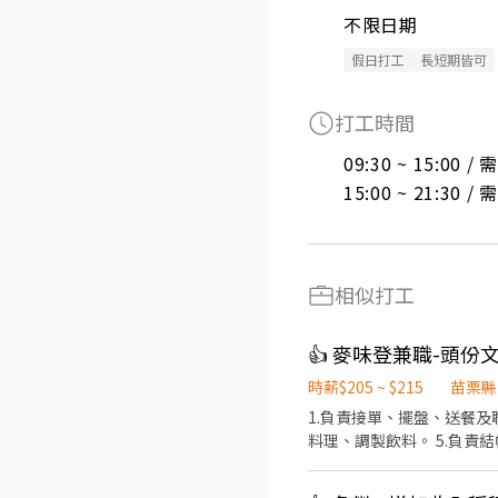
不限日期
假日打工
長短期皆可
打工時間
09:30 ~ 15:00 
15:00 ~ 21:30 
相似打工
👍 麥味登兼職-頭
時薪$205 ~ $215
苗栗縣
1.負責接單、擺盤、送餐及
料理、調製飲料。 5.負責
需配合假日排班 9.需長期