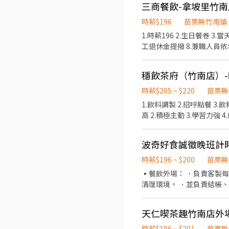
三商餐飲-拿坡里竹
時薪$196
苗栗縣竹南鎮
1.時薪196 2.生日餐卷 
工退休金提撥 8.兼職人員
時薪$205 ~ $220
苗栗縣
1.飲料調製 2.招呼點餐 3.飲料外送 4.
波奇好食誠徵晚班計
時薪$196 ~ $200
苗栗縣
▪️餐飲外場： ．負責客
清理環境。 ．並負責結帳、收銀、外帶打包…
其他餐廳相關事務。 ．負
協助測量食材的容量與重量
天仁喫茶趣竹南店外
時薪$196 ~ $201
苗栗縣