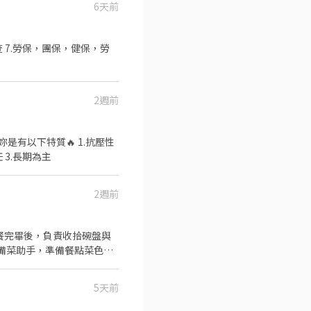
6天前
檢查 7.勞保，團保，健保，勞
2週前
不怕累 2.負責任 3.長期為主
2週前
用餐完畢後，負責收拾碗盤與
不同餐點所需要的食材。 ．
5天前