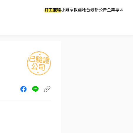
打工兼職
小雞家教
雞地台
最新公告
企業專區