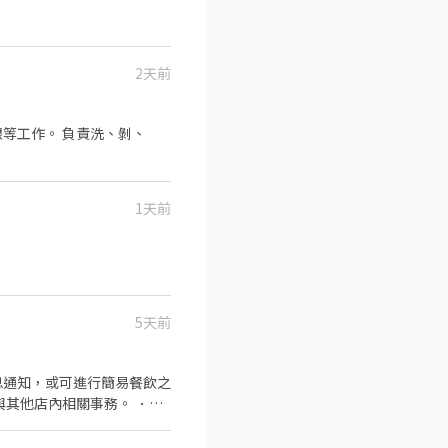
2天前
負責洗、剝、
1天前
5天前
息通知，或可進行簡易餐飲之
與其他店內相關事務。 ．負
材的容量與重量。 ．負責打