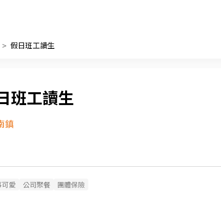
假日班工讀生
日班工讀生
南鎮
事可愛
公司聚餐
團體保險