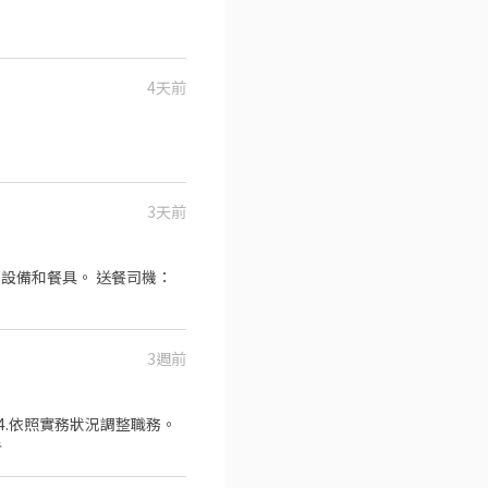
4天前
3天前
、設備和餐具。 送餐司機：
3週前
 4.依照實務狀況調整職務。
告