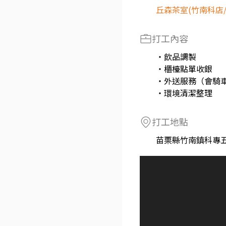
丘森茶室(竹南科店
打工內容
・飲品調製
・櫃檯點單收銀
・外送服務（會騎
・環境清潔整理
打工地點
苗栗縣竹南鎮科專五