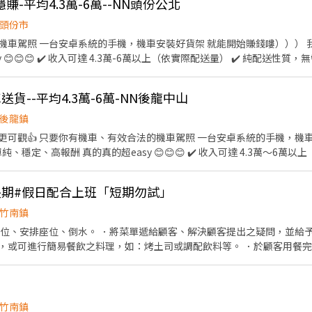
穩賺-平均4.3萬-6萬--NN頭份公北
頭份市
機車駕照 一台安卓系統的手機，機車安裝好貨架 就能開始賺錢嘍））） 
😊😊😊 ✔️ 收入可達 4.3萬-6萬以上（依實際配送量） ✔️ 純配送性質，無需
範圍3公里內 📅 休息安排 ✔️一週排休兩天 ✅ 基本條件 ✔️ 自備機車 ✔️ 有效駕
------------------------------------------ 快速應徵【截圖應徵職缺+
送貨--平均4.3萬-6萬-NN後龍中山
試~
後龍鎮
可觀👍️ 只要你有機車、有效合法的機車駕照 一台安卓系統的手機，機
、穩定、高報酬 真的真的超easy 😊😊😊 ✔️ 收入可達 4.3萬～6萬以
✔️ 純配送性質，無需處理金流 🏍️ 工作時間 ✔️ 08:00即可開始送貨 ✔️
 自備機車 ✔️ 有效駕照＋強制險 ✔️ Android手機 🚀 應徵方式 ---------------
長期#假日配合上班「短期勿試」
 快速應徵【截圖應徵職缺+姓名+電話】 官方賴：@346uatki 會有專人與您聯絡，
竹南鎮
帶位、安排座位、倒水。 ．將菜單遞給顧客、解決顧客提出之疑問，並給予
，或可進行簡易餐飲之料理，如：烤土司或調配飲料等。 ．於顧客用餐
銀等工作。 餐飲內場： ．擔任廚師的助手，處理烹飪前與烹飪中之準備工
材。 ．負責清理工作環境、設備和餐具。 ．準備不同餐點所需要的食材。
外帶服務。
竹南鎮