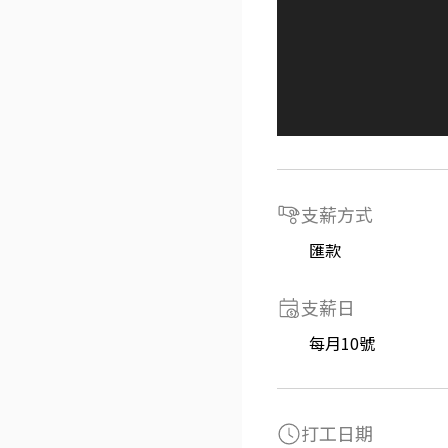
支薪方式
匯款
支薪日
每月10號
打工日期