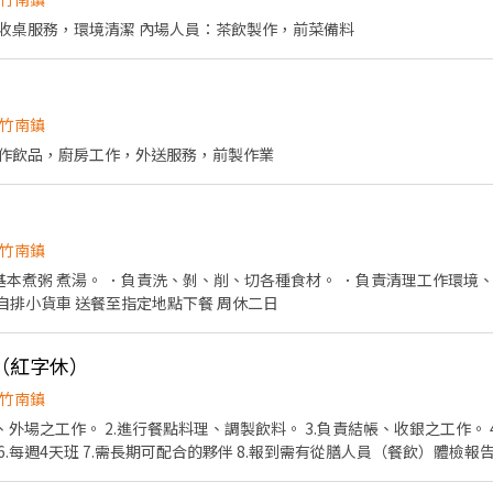
外場：協助客人點餐、送餐收桌服務，環境清潔 內場人員：茶飲製作，前菜備料
竹南鎮
作飲品，廚房工作，外送服務，前製作業
竹南鎮
 ．基本煮粥 煮湯。 ．負責洗、剝、削、切各種食材。 ．負責清理工作環境
 開自排小貨車 送餐至指定地點下餐 周休二日
（紅字休）
竹南鎮
、外場之工作。 2.進行餐點料理、調製飲料。 3.負責結帳、收銀之工作。
6.每週4天班 7.需長期可配合的夥伴 8.報到需有從膳人員（餐飲）體檢報