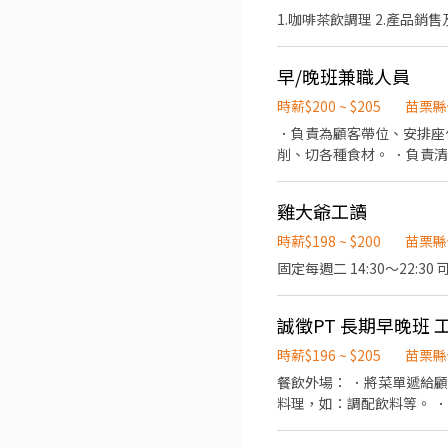
1.咖啡茶飲調理 2.產品銷售
早/晚班兼職人員
時薪$200 ~ $205
苗栗縣
．負責為顧客帶位、安排座位 
削、切各種食材。 ．負責
雞大爺工讀
時薪$198 ~ $200
苗栗縣
固定每週二 14:30～22
誠徵PT 長期早晚班 工
時薪$196 ~ $205
苗栗縣
餐飲外場： ．將菜單遞給
料理，如：調配飲料等。 
責洗各種食材。 ．負責清
包外帶