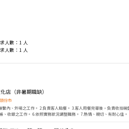
/ 需求人數：1 人

/ 需求人數：1 人
份文化店（非暑期職缺）
頭份市
聯繫內、外場之工作。 2.負責客人點餐。 3.客人用餐完畢後，負責收拾碗
結帳、收銀之工作。 6.依照實務狀況調整職務。 7.熱情、親切、有耐心佳。
可配合的夥伴，寒暑期勿試