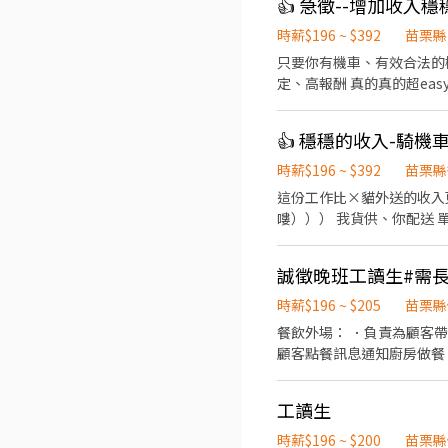
👍 急徵--增加收入穩
時薪$196 ~ $392
苗栗縣
只要你有機車、有效合法的
定、高報酬 真的真的超easy 
08:00即可開始送貨 ✔️ 配送
機 🚀 應徵方式 ----------
👍 穩穩的收入-騎機車
會有專人與您聯絡，安排面
時薪$196 ~ $392
苗栗縣
這份工作比×貓外送的收入更
嘍））） 我貨供、你配送 單純
排配送節奏，不用看老闆臉色😎 
排 ✔️一週排休兩天 ✅ 基本條件 ✔️
誠徵晚班工讀生#需
----------------
時薪$196 ~ $205
苗栗縣
餐飲外場： ．負責為顧客
顧客點餐訊息通知廚房做餐
環境。 ．並負責結帳、收
負責洗、剝、削、切各種食
工讀生
重量。 ．負責擺盤、打包
時薪$196 ~ $200
苗栗縣