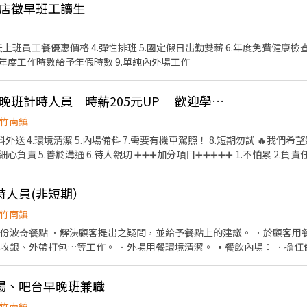
南店徵早班工讀生
3.當天上班員工餐優惠價格 4.彈性排班 5.國定假日出勤雙薪 6.年度免費健康
依年度工作時數給予年假時數 9.單純內外場工作
穩飲茶府（竹南店）-晚班計時人員｜時薪205元UP ｜歡迎學生、二度就業
竹南鎮
環境清潔 5.內場備料 7.需要有機車駕照！ 8.短期勿試 🔥我們希望妳是有以下特質🔥 1.抗壓性
高 2.積極主動 3.學習力強 4.細心負責 5.善於溝通 6.待人親切 ➕➕➕加分項目➕➕➕➕➕ 1.
時人員(非短期）
竹南鎮
製每份波奇餐點 ．解決顧客提出之疑問，並給予餐點上的建議。 ．於顧客
等工作。 ．外場用餐環境清潔。 ▪️餐飲內場： ．擔任備菜助手，準備餐點菜色與
責洗、剝、削、切各種食材。 ．負責清理工作環境、設備和餐具。 ．準備
。
場、吧台早晚班兼職
竹南鎮