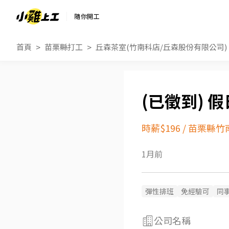
隨你開工
首頁
苗栗縣打工
丘森茶室(竹南科店/丘森股份有限公司)
假
時薪$196
/
苗栗縣竹
1月前
彈性排班
免經驗可
同
公司名稱