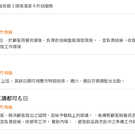
及收銀 3.環境清潔 4.外送服務
竹南鎮
．於顧客用餐完畢後，負責收拾碗盤與清理環境。 ．並負責結帳、收銀等工作。 
清理工作環境
竹南鎮
:30 可上班， 其餘日期可視雙方時間安排， 週六、週日可偶爾配合出勤。
讀都可💪🏻
竹南鎮
顧客、解決顧客提出之疑問，並給予餐點上的建議。 ．後續將顧客點餐訊
．並負責結帳、收銀等工作。 餐飲內場： ．處理飲品與烹飪中之準備工作
理工作環境、設備和餐具。 ．準備不同餐點所需要的食材。 ．協助測量食
服務以及外送。 需有熱忱及保持微笑的心情🥰