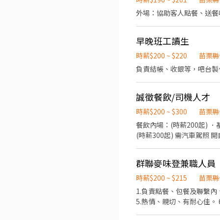
早晚班工讀生
時薪$200 ~ $220
苗栗縣
負責結帳、收銀等，吧台製
誠徵餐飲/司機人才
時薪$200 ~ $300
苗栗縣
餐飲內場：(時薪200起)
(時薪300起) 需汽車駕照
群聯麥味登兼職人員
時薪$200 ~ $215
苗栗縣
1.負責點餐、包餐及聯繫內
5.熱情、親切、有耐心佳。 