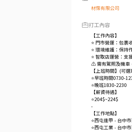
材霈有限公司
打工內容
【工作內容】
⭐️ 門市營運：包
⭐️ 環境維護：保
⭐️ 智取店運營：
⚠️ 需有駕照及機
【上班時間】(可選
⭐️早班時間0730-1230
⭐️晚班1830-2230
【薪資待遇】
⭐️204$~224$
-
【工作地點】
⭐️西屯逢甲 - 台
⭐️西屯工業 - 台