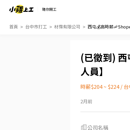
隨你開工
首頁
台中市打工
材霈有限公司
西屯💰高時薪🦐Sh
西
人員】
時薪$204 ~ $224
/
台
2月前
公司名稱