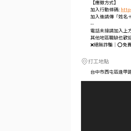
【應徵方式】
加入行動條碼:
http
加入後請傳「姓名
--
電話未接請加入上
其他地區職缺也歡
❌絕無詐騙｜⭕️免
打工地點
台中市西屯區逢甲路