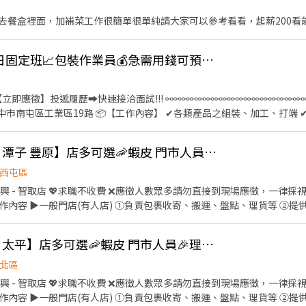
去餐盒裡面，加補菜工作很簡單很單純請大家可以參考看看，起薪200看
👍 J-映✨台中周休二日固定班📈包裝作業員💰急需用錢可預支💯免穿無塵衣💰三節禮金
按下【立即應徵】投遞履歷➡快速接洽面試!!! ⚯⚯⚯⚯⚯⚯⚯⚯⚯⚯⚯⚯⚯⚯⚯⚯⚯⚯
（午休1小時） 💰薪資範圍:$30,500/月 (配合加班平均約$30,500/月~$36800/月) 
】三節禮金 🎁【福利】 🎉冷氣廠區環境舒適不悶熱 🎉可預支薪水 ✨ෆෆෆෆෆෆ📞應徵看這裡
【台中北屯 西屯 大雅 潭子 豐原】店多可選🦐蝦皮 門市人員🎉理貨上架收銀超簡單🙌🏻歡迎兼職打工
❤️‍加賴詢問:搜尋帳號@547qfznf（記得加＠） ❤️‍點擊加入:https://lin.e
西屯區
應徵，一律採視訊面試 ✅免經驗✅彈性排班
智取店(無人店) ①負責包裹收寄、搬運、盤點、理貨等 ②維持門市
③智取店為無人商店，有單日跑點需求(單日跑點2-5間門市) ④配合調店
【台中北區 西區 東區 太平】店多可選🦐蝦皮 門市人員🎉理貨上架收銀超簡單🙌🏻歡迎兼職打工
北區
一般門店(有人店) 時薪 $196 ▶智取店(無人店) 時薪 $204 烏日
應徵，一律採視訊面試 ✅免經驗✅彈性排班
 (智取店夜班額外獎金每小時 +40元) 🎉排班方式 一週至少排班四天（需含至少一天六或