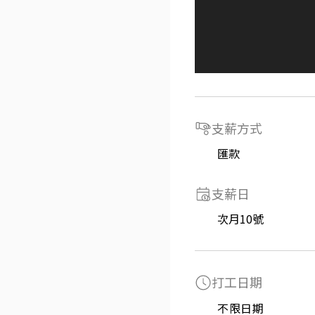
支薪方式
匯款
支薪日
次月10號
打工日期
不限日期