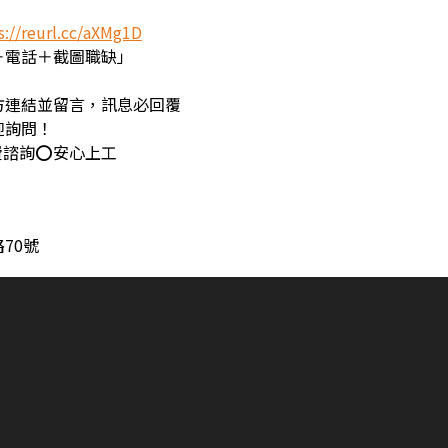
s://reurl.cc/aXMg1D
＋電話＋截圖職缺」
方連結並留言，訊息必回覆
迎詢問！
費諮詢⭕️安心上工
70號