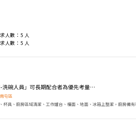
/ 需求人數：5 人

/ 需求人數：5 人
👍 ❗️🍣台中鮨旬「誠徵-洗碗人員」可長期配合者為優先考量。（週日、週一店休）
南屯區
、杯具、廚房區域清潔、工作爐台、檯面、地面、冰箱上整潔，廚房備有