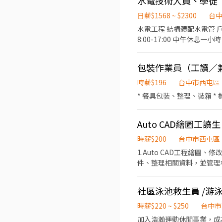
水電技術人員、學徒
西區五廊街6-1號 台中五
市南區復興路二段75號 台
誠街65號 東區 台中東英店：台中市東區東英二街79號 台中建德店：台中市東區建德街269、271號 台中進化店：台中市東區進
日薪$1568 ~ $2300
台
南區大慶街二段10號 台中高工店：台中市南區高工路480號 大
化路215號 台中十甲店：台中市東區十甲路423號 太平區 太平大興 - 
取店：台中市大里區塗城路7
水電工程 結構體配水電管 
中市太平區光興路719號 太平育仁店：台中市太平區育仁
德芳 - 智取店：台中市大
8:00-17:00 中午休息一小時
屯永春南店：台中市南屯區永
大里中興 - 智取店：台中
段3號 南屯大英店：台中市
398號 台中大里店：台中市大里區大里
133號 南屯文心 - 智取店：台中市
包裝作業員（工讀／
中市烏日區溪南路一段387
市南區復興路二段75號 台
烏日中山店：台中市烏日區中山路三段331
時薪$196
台中市西屯區
南區大慶街二段10號 台中高工店：台中市南區高工路480號 大
門店歡迎詢問💖 📜應徵方式📜 ①應徵預約請點選右方加入 ➤ https://lin.ee/beutrIB ②ʟɪɴᴇ搜尋加入 ➤ @783qcndn ✍🏻以上加入
取店：台中市大里區塗城路7
* 餐具包裝、整理、裝箱 *
德芳 - 智取店：台中市大
大里中興 - 智取店：台中
Auto CAD繪圖工讀生
398號 台中大里店：台中市大里區大里
中市烏日區溪南路一段387
時薪$200
台中市西屯區
烏日中山店：台中市烏日區中山路三段331
1.Auto CAD工程繪圖
門店歡迎詢問💖 📜應徵方式📜 ①應徵預約請點選右方加入 ➤ https://lin.ee/beutrIB ②ʟɪɴᴇ搜尋加入 ➤ @783qcndn ✍🏻以上加入
件、整理相關資料，並管理相關
社區泳池救生員 /游
時薪$220 ~ $250
台中市
加入浩瀚運動休閒事業，成為泳池救生員，守護泳客安全。 