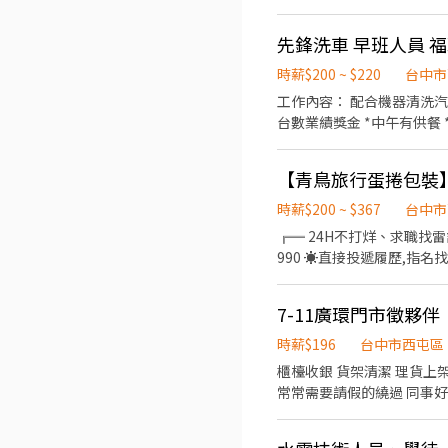
③維持門市作業區環境、清潔維護作業 ④配合調店、支援 ▶
號 北屯敦富 - 智取店：台
作業區環境、清潔維護作業 
中市北屯區北屯路178之7號
先鋒洗車 早班人員 福
育訓練及店面實習』 ⏱工作時間 ▶一般門店(有人店) 早班：10:30-17:30 晚班：16:15-22:45、18:45-22:45 (固定班別,晚班一週
屯陳平店：台中市北屯區陳平路60巷15號
要有2天配合16:15上班) ▶智取店(無人店) 早班：07:00-12:30 晚班：18:30-22:30 夜班：23:30-03:30 假日班早班：07:00-12:00
時薪$200 ~ $220
台中市
甲路70號 西屯工業 - 
假日班晚班：17:30-23:30 (固定班別,早班時段可微調) 💰薪資 ▶
工作內容： 配合機器清洗汽車
市西屯區何厝街86號 西屯
$214 (智取店晚班額外獎金每小時 +20元)
台數業績獎金 *中午有供餐
西屯區福星北一街9號 西屯櫻城店：台中市西屯區櫻城一
日） 📌上班地點 北屯區 北屯松竹二 - 智取店：台中市北屯區松竹路二段703號 北屯大連 - 智取店：台中市北屯區大連路一段125
店：台中市大雅區雅潭路四段
號 北屯敦富 - 智取店：台
大雅中山 - 智取店：台中市大雅區中清路四段8號 潭子區 潭子榮興 -
中市北屯區北屯路178之7號
區中山路二段231號 潭子大豐 - 智取店：台中市
屯陳平店：台中市北屯區陳平路60巷15號
陽 - 智取店：台中市豐原區
時薪$200 ~ $367
台中市
甲路70號 西屯工業 - 
區 台中五常 - 智取店：
╔═ 24H不打烊、求職找雷諾═╗ ☀️無抽成、免服務費，快速
市西屯區何厝街86號 西屯
亭街276、278號 台中
990 ☀️直接投遞履歷,
西屯區福星北一街9號 西屯櫻城店：台中市西屯區櫻城一
路377-2、377-3號 台中文
亮、吹冷氣】 ✅【需配合定點
店：台中市大雅區雅潭路四段
店：台中市西區華美街119
現有機會延長⭐ ▬▬▬▬
大雅中山 - 智取店：台中市大雅區中清路四段8號 潭子區 潭子榮興 -
7-11廣環門市徵夥伴
西區五廊街6-1號 台中五
出貨 【工作時間】： ☑️日班0
區中山路二段231號 潭子大豐 - 智取店：台中市
誠街65號 東區 台中東英店：台中市東區東英二街79號 台中建德店：台中市東區建德街269、271號 台中進化店：台中市東區進
假制度】：週休六日/見紅休
陽 - 智取店：台中市豐原區
時薪$196
台中市西屯區
化路215號 台中十甲店：台中市東區十甲路423號 太平區 太平大興 - 
▬▬▬▬福利制度▬▬▬▬ 
區 台中五常 - 智取店：
櫃檯收銀 貨架清潔 理貨上
中市太平區光興路719號 太平育仁店：台中市太平區育仁
▬▬▬▬求職請洽▬▬▬▬ ▶應
亭街276、278號 台中
常常需要請假的繞過 同事好相
屯永春南店：台中市南屯區永
☑截圖加LI NE:@950pi
路377-2、377-3號 台中文
段3號 南屯大英店：台中市
店：台中市西區華美街119
133號 南屯文心 - 智取店：台中市