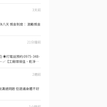
號 台中北屯 - 智取店：台
、支援 『以上都提供完善教
北屯區松竹路二段227號 北
3天前
段42號 西屯何厝店：台中
月休八天 獎金制度： 激勵獎金
27號 西屯福星店：台中市
中市大雅區民生路四段40號
號 台中北屯 - 智取店：台
北屯區松竹路二段227號 北
21分鐘前
豐原區圓環東路315號 北
段42號 西屯何厝店：台中
號 台中梅亭店：台中市北區梅
27號 西屯福星店：台中市
 台中篤行店：台中市北區篤行
選~ ✅【工廠環境佳、乾淨明
 智取
到115/9/18，依工作表
中市大雅區民生路四段40號
32號 台中五廊店：台中市
內容】：蛋捲內餡填充、包裝
2週前
 台中忠誠店：台中市西區忠
可達【$45,000起】 - 【休
次月10號；可周預支
豐原區圓環東路315號 北
個月享三節禮金或禮品
號 台中梅亭店：台中市北區梅
無效溝通問題 但建議身體不好
l：reno@i-can.tw
 台中篤行店：台中市北區篤行
三店：台中市南屯區黎明路一
電話➪完成預約
 智取
：台中市南屯區黎明路二段
32號 台中五廊店：台中市
1小時前