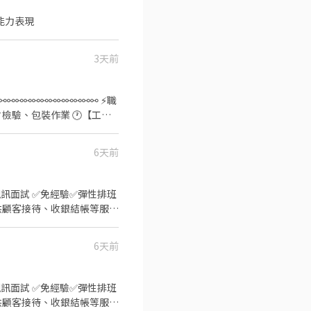
能力表現
3天前
⚯⚯⚯⚯⚯⚯⚯⚯⚯⚯⚯ ⚡職
🎯【休假制度】

6天前
e/TuSzLpe (加入後請傳: 職
、支援 『以上都提供完善教
6天前