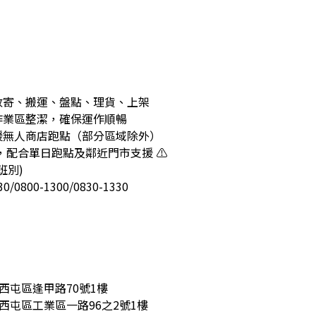
裹收寄、搬運、盤點、理貨、上架
持作業區整潔，確保運作順暢
支援無人商店跑點（部分區域除外）
車，配合單日跑點及鄰近門市支援 ⚠️
班別)
/0800-1300/0830-1330
中市西屯區逢甲路70號1樓
中市西屯區工業區一路96之2號1樓