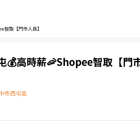
opee智取【門市人員】
屯💰高時薪🦐Shopee智取【門
中市西屯區