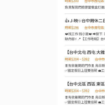
時薪$200
台中市西屯區
負責幫我們把便當餐盒打進
時薪$196
台中市南屯區
❤️‍找工作 找小旻❤️‍ ➡
缺內容⚡ 📍【工作地點】台中市南屯區工業區19路 📦【工作內容】 ✔各類產品之組裝、加工、打端 ✔檢驗、包裝作業 🕐【工作
時間、薪資】 📌08:30～17:30
周休二日(需配合加班) 💰【獎金制度
ෆෆෆෆෆෆ✨ ❤️‍服務專員:小旻 
缺截圖+姓名+電話)
時薪$204 ~ $392
台中市
🧧有收暑期的門市🧧 烏日新興 - 智取店 💖求職不收費 ❌應徵人數眾多請勿直接到現場
✅國定假日上班雙倍薪 💼工作內容 ▶一般門店(有人店) ①負責包裹收寄、搬運、盤點、理貨等 ②提供顧客接待、收銀結帳等服務
③維持門市作業區環境、清潔維護作業 ④配合調店、支援 ▶
作業區環境、清潔維護作業 
育訓練及店面實習』 ⏱工作時間 ▶一般門店(有人店) 早班：10:30-17:30 晚班：16:15-22:45、18:45-22:45 (固定班別,晚班一週
要有2天配合16:15上班) ▶智取店(無人店) 早班：07:00-12:30 晚班：18:30-22:30 夜班：23:30-03:30 假日班早班：07:00-12:00
時薪$204 ~ $392
台中市
假日班晚班：17:30-23:30 (固定班別,早班時段可微調) 💰薪資 ▶
🧧有收暑期的門市🧧 烏日新興 - 智取店 💖求職不收費 ❌應徵人數眾多請勿直接到現場
$214 (智取店晚班額外獎金每小時 +20元)
✅國定假日上班雙倍薪 💼工作內容 ▶一般門店(有人店) ①負責包裹收寄、搬運、盤點、理貨等 ②提供顧客接待、收銀結帳等服務
日） 📌上班地點 北屯區 北屯松竹二 - 智取店：台中市北屯區松竹路二段703號 北屯大連 - 智取店：台中市北屯區大連路一段125