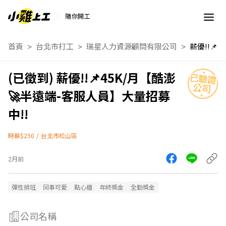
隨你開工
首頁
台北市打工
瑞星人力資源顧問有限公司
薪優!!📌45K/月【酷澎
🚀半遠端-客服人員】大量招募
中!!
時薪$250
/
台北市松山區
2月前
彈性排班
同事可愛
點心櫃
年終獎金
全勤獎金
公司名稱