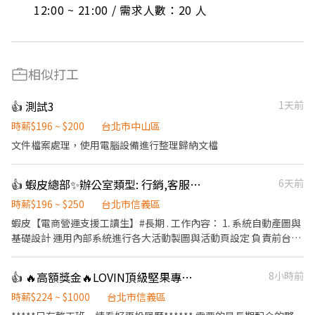
12:00 ~ 21:00 / 需求人數：20 人
相似打工
👍 測試3
1天前
時薪$196 ~ $200
台北市中山區
文件檔案處理，使用電腦設備進行整理歸納文檔
👍 蝦皮總部✨辦公室類型: 行銷,客服,人事,行政,採購,財務工讀生✨統一彙整看這邊👇#長期 #短期
6天前
時薪$196 ~ $250
台北市信義區
蝦皮【電商營運支援工讀生】#長期 . 工作內容： 1. 系統自動產圖與
基礎設計 運用內部系統進行各大活動製圖與活動頁設定 負責前台
Banner 及其他通用 Banner 素材之系統自動產圖製作 2. 前台賣場
與活動檔期維護 負責一般賣場與優惠券的定期更新與維護 配合各活
👍 🔥高額獎金🔥LOVIN頂級堅果專櫃銷售員
8小時前
動節點進行前台賣場與活動頁的更新與調整 負責活動上線前的換品
檢查、調整，以及常態性的前台賣場更新 3. 活動事前檢查與資料確
時薪$224 ~ $1000
台北市信義區
認 執行館內活動的事前檢查（包含商品排序整理、檢查提品內容是