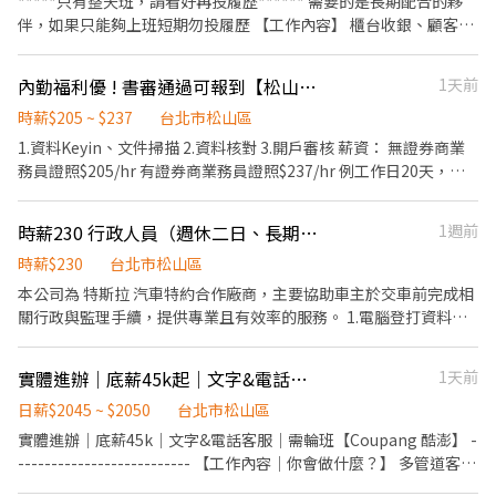
*****只有整天班，請看好再投履歷****** 需要的是長期配合的夥
否正確） 負責限時特賣相關作業：每月初依指示分配限時搶購版位
伴，如果只能夠上班短期勿投履歷 【工作內容】 櫃台收銀、顧客接
資源整理、每週固定進行相關資料處理 負責大型活動的總表資料入
待、產品介紹銷售 平板系統操作、協助門市基本作業 能獨立負責早
稿與核對 . 應徵條件： 1. 工作時間： 需能配合每週穩定工作 5 天
班開店、晚班閉店作業 一定要發試吃！ ⸻ 【薪資制度】 整天班
內勤福利優 ! 書審通過可報到【松山區】證券業後勤｜行政助理｜周休二日
1天前
（理想為週一至週五，9-18點） 2. 核心特質： 極度細心、有耐心，
（日薪制）： 11.5小時 2584元 12小時 2748元 12.5小時 2912元 享
對數字與文字敏感度高，能接受重複性高的設定與檢查工作 3. 技能
高額獎金！表現佳者日薪高達10000元 ⸻ 【工作時間】 北車 整
時薪$205 ~ $237
台北市松山區
要求：具備基礎邏輯能力，能快速上手電商後台系統操作與自動產
天班：9:30-22:00 中山誠品：週日至週四10:30-22:00 / 週五週六
1.資料Keyin、文件掃描 2.資料核對 3.開戶審核 薪資： 無證券商業
圖工具、熟悉 Excel / Google Sheets 基礎操作（如：資料登錄、表
10:30-22:30 松菸誠品：10:30-22:00 信義A8 : 10:30-22:00 ⸻
務員證照$205/hr 有證券商業務員證照$237/hr 例工作日20天，每
格整理、排序）、具備基本美感，有電商作圖]、Banner 處理經驗
【工作地點】 □ 中山南西誠品B1 □ 台北車站微風2樓 □ 松菸誠品
月約$37,920 工作日若22天，每月約$41,712 地點：台北市松山區
者佳 . 加分條件： 有蝦皮或其他電商平台後台（如 活動頁設定、限
B1 □ 信義A8 B1 ⸻ 【我們在找的人】 喜歡發試吃！ 喜歡與人
敦化北路170號7樓 時間：週一~週五 8:30~17:30/見紅休 福利：雙
時特賣設定）操作經驗者優先錄取，能長期配合者優先考慮 . 計薪方
時薪230 行政人員（週休二日、長期配合可協助轉正）
1週前
互動，樂於分享產品 積極主動、具備銷售熱情 對高額獎金有熱情者
週下午茶、過年開工紅包、生日禮金、婚喪喜慶補助 【聯絡資訊】
式：時薪196 . 工作地點：台北市信義區忠孝東路四段555號17樓 .
尤佳！ 長期工作者為主，短期勿試，謝謝理解。 ⸻ 【面試資
ConBiz - Katheryn 電話: (02)6605-8244 l1ne: jiao000
時薪$230
台北市松山區
工作時間： 週一～週五，9:00/9:30-18:00/18:30 (午休一小時不計
訊】 線上通訊軟體面試 ⸻ 【了解我們更多】 官方網站：
(Katheryn)
本公司為 特斯拉 汽車特約合作廠商，主要協助車主於交車前完成相
薪) ⚠️一週需配合五天到班，可長期配合一年以上優先⚠️ .
https://www.lovin.tw/ Instagram：
關行政與監理手續，提供專業且有效率的服務。 1.電腦登打資料、
✼••┈┈┈┈••✼••┈┈┈┈••✼ 蝦皮【B2C商品比對專
https://www.instagram.com/lovin.520/ Facebook：
文件整理與基本行政作業。 2.協助文件送件至監理站（距離辦公室
員】#短期(Now~12/31) . 工作內容： 1. 比對團隊提供的商品清單。
https://www.facebook.com/share/168oUCHwrP/?
步行約 5 分鐘）。 3.接聽電話及文字訊息回覆，協助客戶辦理車牌
2. 根據給定的驗證條件，人工確認兩件商品是否為同一商品。 3. 確
mibextid=LQQJ4d
實體進辦｜底薪45k起｜文字&電話客服｜白天輪班【Coupang 酷澎】
1天前
選號。 希望加入的您能具備： * 細心、有責任感，能獨立處理行政
保所有的比對項目皆按照公告之標準進行檢查，並會有相對指標進
事項 * 打字速度佳，熟悉基本電腦操作 * 善於溝通，能應對客戶訊
日薪$2045 ~ $2050
台北市松山區
行成果檢驗。 4. 若比對過程中有遇到任何問題需及時報告給相關團
息與臨時狀況 * 有汽車相關、客服或行政經驗佳（無經驗可學） 上
隊。 . 職務需求： 1. 至少4天班，5天最好 2. 具備細心且專注的工作
實體進辦｜底薪45k｜文字&電話客服｜需輪班【Coupang 酷澎】 -
班日期：8月中-9月底 工讀時薪：$230/1H 工作時間9:00-18:00 享
態度 3. 具備基礎的文書處理能力，包括Excel和Google Sheet等軟
-------------------------- 【工作內容｜你會做什麼？】 多管道客戶
勞健保 ——————— 轉正薪資待遇 底薪：35000 起 享勞健保、團
體但不需要會撰寫公式 。 4. 能夠在壓力下獨立且高效的完成指派數
服務： 透過電話、電子郵件及線上即時文字通訊，提供專業且即時