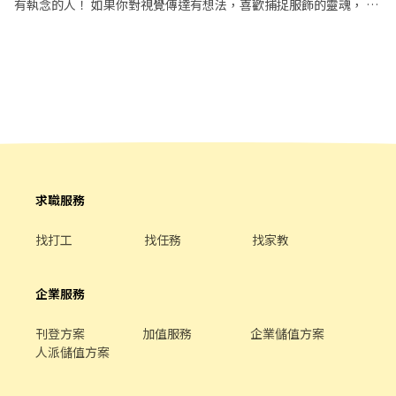
週)為固定9am-6pm，結束後則下線到所屬班別 . 職務說明： 1.此
有執念的人！ 如果你對視覺傳達有想法，喜歡捕捉服飾的靈魂， 這
• 家中有wifi ( 手機熱點不行哦 ! ) 【加分條件】 ＋ 有客服、電商、
崗位需提供自我介紹錄音檔，最短一分鐘最長兩分半 2.一到日排班
裡絕對是你發揮的地方 未來你的同事都很有趣，這一定不是一份枯
行政相關經驗佳 ＋ 熟悉基本電腦操作（如文書、系統操作） ＋ 可
制，電話客服，前2週教育訓練為固定一到五9am-6pm 3.教育結束
燥的工作。 如果你熱衷於經營社群、對鏡頭有敏銳度， 我們歡迎你
配合晚班／大夜班者優先（有額外津貼） 【上班地點】 ✨全遠端或
後則下線到所屬班別, 固定上班時間無彈性 4.休息時間當天由組長依
的加入！🫶🏼 🕶️ 職缺與工作內容 1. 美編 • 社群視覺視覺主理： 負
實體進辦辦公擇一 公司會提供設備 地點: 台北市松山區民生東路三
照進線量提供調整 5.最低學歷要求為高中職畢業 . 計薪方式：35-
責 每日貼文、限時動態的視覺設計與排版。 • 內容策劃： 獨立發
段156號 【上班時間】 ・採輪班制(沒有固定時段) ・班別包含日
42k 視工作經驗核薪，外加津貼300元/天 . 工作地點：台北市信義區
想每季/每週拍攝企劃，包含場景選定、穿搭提案與風格調性。 •
班、晚班及部分夜間時段 【休假制度】 ・採排休制（不用卡死週休
菸廠路88號9樓 . 工作時間： 週一～週日排班制，晚班B(14:30-
影像後期： 負責官網照片精修、活動 Banner 設計及剪輯 2. 美編助
六日） ・照紅字放假 → 紅字幾天就休幾天！ // 有興趣請直接應徵
23:30) . . ✼••┈┈┈┈••✼••┈┈┈┈••✼ 蝦皮【蝦皮店到
理 • 社群營運協力： 協助限時動態即時發布、回覆留言互動。 •
哦 ! // 【聯絡資訊】 ConBiz - Katheryn L1NE: jiao000 電話:
店客服團隊工讀生(早班)】#長期 . 工作內容： -協助蝦皮店到店相關
拍攝現場小幫手： 負責拍攝現場道具準備、服裝整燙、協助攝影師
(02)6605-8244
客服與後勤支援作業，確保日常營運資訊正確流通，並支援團隊處
與麻豆 • 素材整理： 協助側拍記錄。 🔎 我們在找 • 美感敏銳： 對
理各類基本行政與系統作業。 -協助處理一線客服話後作業，如調閱
流行趨勢有高度覺察力，能掌握品牌視覺風格。 • 軟體應用： 具備
求職服務
監視器、資料登錄、案件追蹤等等。 -客服團隊文書作業處理，如資
基礎或進階設計軟體能力（如：PS, AI, Canva手機剪輯軟體） • 主
料登打整理、案件整理、簡訊發送等。 -依主管指示，支援團隊日常
動積極： 做事有條理，能在壓力下保持創作熱忱。 • 加分項： 具
找打工
找任務
找家教
行政與後勤作業。 . 職務需求： 1.熟悉基本電腦操作（如文書處理、
備攝影經驗、或有個人經營社群優先考慮。 ✨ 寫在應徵之前 這不是
Google Sheet / Excel操作 ） 2.做事細心、具責任感，能確實完成
一份只坐在辦公室點滑鼠的工作，這是創造品牌美學的靈魂核心。
交辦事項 3.具良好溝通能力與學習意願 4.能配合團隊運作與工作節
我們需要一群有熱忱、有態度，且不怕辛苦的夥伴一起讓品牌發
企業服務
奏 . ⚠️週一到週日 需可配合一周排四天班 ⚠️早班以文書居多，外撥
光。如果你覺得自己夠時髦、熱情、有趣，歡迎加入我們的團隊！ ❗️
為輔 . 計薪方式：時薪196 . 工作地點：台北市信義區菸廠路88號9樓
應徵前建議你先了解品牌官網 🌐 www.badbeat.co 💡 • 福利： 員
刊登方案
加值服務
企業儲值方案
. 工作時間： 週一～週日排班制，晚班(14:00-23:00) ⚠️需可配合至
工員購優惠、不定期下午茶、好玩的公司聚餐。 • 地點： 松山區。
人派儲值方案
少四天⚠️ . ✼••┈┈┈┈••✼••┈┈┈┈••✼ 蝦皮【(台中
• 作品集要求： 應徵美編職位，建議請提供 PDF 或線上連結作品
北區)門市裝潢工程外勤專員】#長期 . 工作內容： 1. 需自備交通工
集，以便加速審核。
具(機車)，現場協助工程人員 2. 協助SPX工程人員處理發包/驗收行