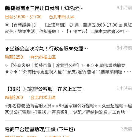
保、三節（禮）獎金、見紅休 工作時間：9:00-18:00
量之檢核工作，並具備良好的時間管理能力。 5. 具備商品審核相關
的諮詢服務。 問題追蹤與排解： 運用各類軟體系統與 CRM 工具，
🏙捷運南京三民出口就到！知名證券內勤職～朝八晚五生活超有節奏🕒
9小時前
經驗者優先，但非必需。 . 計薪方式：時薪196 . 工作地點：台北市
準確記錄客戶問題並追蹤後續處理進度。 流程執行與回饋： 嚴格遵
信義區忠孝東路四段555號17樓 . 工作時間： 週一～週五，
循標準作業程序 (SOP)，並針對常見問題主動提出優化建議。 專案
日薪$1600 ~ $1700
台北市松山區
9:00/9:30-18:00/18:30 (午休一小時不計薪) ⚠️一週至少四天，可配
行政支援： 協助主管處理各項行政事務，確保團隊營運目標達成。
🌟【台新證券 | 】 _ 【上班時間】 ⏰ 週一至週五 8:00-17:00 📅 見紅
合5天尤佳⚠️ . . ✼••┈┈┈┈••✼••┈┈┈┈••✼ 蝦皮【快
客服人員將依業務需求提供不同客服管道服務，包含 電話
就休，讓你生活工作都兼顧！ - 【工作內容】 1.紙本契約書及相關
銷品品類工讀生】#短期(Now~10/31) . 工作內容： 1.獨力完成報表
（Call）、文字客服（Chat）、Email 及外撥聯繫。 ---------------
表單電子化作業 2.資料建檔及行政庶務協助 3.其他主管交辦事項 -
維運、資料整理/彙整與報表呈現 2.對負責品類進行市場調查，包括
------------ 【必備條件】 具備 客戶服務或零售服務業相關經驗加
【薪資福利一次看】 💰 薪：32,000元 🔆勞健保、團保 - 🎯 條件需
品牌/產品情報、網路曝光管道等 3.跨部門資訊溝通與整合 4.
🧋坐辦公室吹冷氣！行政客服💖免經驗培訓＋下午茶無限供應
9小時前
分。 教育訓練完會輪班，依照酷澎主管說明為準 -------------------
求 1.具Office電腦文書處理能力 2.可接受二度就業OK 3.處事細心，
Word/PowerPoint/Excel基礎概念佳 (如樞紐分析、vlookup等) 5.
-------- 【工作時間與配合度】 需配合輪班07:00-23:00，不會排到
待客親切具耐心
時薪$250
台北市松山區
細心、負責並能獨立規劃優先順序以達成任務目標 . 職務需求： 1.配
大夜(大夜班額外招募) 最早07:00-16:00、最晚14:00-23:00 排休說
✨【外商客服｜松菸百貨｜冷氣辦公室】✨ ♦♢♦ 職務重點摘要
合5天優先(最少要4天)，且連續天數上班為最適合 2.
明： 需配合週末、國定假日排班（排班穩定，休假依勞基法規定）
♦♢♦ ⛚ 外商比你更重視人權 ⛚ 預支/週領 皆可 ⛚ 無業績問題，純
Word/PowerPoint/Excel基礎概念佳 (如樞紐分析、vlookup等) 3.
初期因營運需求，班表可能較具彈性；營運穩定後，將以月分為單
接聽電話或回覆訊息 ⛚ 同事相處超融洽，不會有老鳥欺負問題
細心、負責並能獨立規劃優先順序以達成任務目標 4. 擁有專案項目
位盡量維持固定班段，以利同仁安排生活 --------------------------
♦♢♦ 職務重點摘要 ♦♢♦ ⛚ 高樓層上班氣氛佳，零食櫃多到不胖
進度掌控及跨部門溝通能力 . 計薪方式：時薪196 . 工作地點：台北
- 工作薪資：45K 工作模式：實體進辦公室，公司提供筆電 特休一
【38K】居家辦公客服｜在家上班首選｜環境自由輕鬆
1小時前
都難 ⭐️無經驗也有完整教育訓練，手把手交到你會為止⭐️ ♦♢♦工
市信義區忠孝東路四段555號17樓 . 工作時間： 週一～週五，
年15天 (入職第一年會按比例給年假) 1天生日假 (通過試用期後發
作時間及薪資♦♢♦ ¹ 買賣家問題文字回覆或與電話接聽 ² 訂單相關
時薪$200
台北市松山區
9:00/9:30-18:00/18:30 (午休一小時不計薪) ⚠️一週至少四天，可配
放)
問題處理，物流追蹤進度查詢 ———————————————— 【班別
合5天尤佳，且連續天數上班為最適合⚠️ . .
⭐️知名物流 遠端客服人員⭐️ ⭐️8H居家辦公好輕鬆⭐️ ✨久坐超輕鬆 ✨居
任選-差在部門】(晚班津貼300/天；夜班津貼450/天) 🕒 班別時間
✼••┈┈┈┈••✼••┈┈┈┈••✼ 蝦皮【CFS 限時特賣工
家辦公打電腦+打電話 ☄ 產業類別：儲配／運輸物流業 ☄工作地
(智取部)-帶薪培訓2周-日班09-18手把手交到你會為止 ☑️長期晚班
讀生】#長期 . 工作內容： 1.商品資料審核, 一天約600品, 審核商品
點：居家辦公 ☄ 工作內容： 1.有電話以及線上文字經驗 2.反應佳能
→ 14:30-23:30(薪資41-48k含津貼區間~最低到最高) ☑️長期夜班
狀態、庫存、補貼及限購 2.後臺設定: 包含商品上架, 商品順序排序,
即時線上與客戶溝通 3.可配合輪班，8am-10pm daily 4.居家上班
電商平台經營助理/工讀 (下午班)
3天前
(🐈‍⬛夜貓專屬)→ 23:30-08:30(薪資44-51k含津貼區間~最低到最
商品圖檔更換 【加分條件】 細心，熟悉 google sheet 篩選, 標色 .
需要有良好且安靜的網路以及環境 ☄ 薪資：38K ☄ 上班時間：可配
高) ———————————————— 另有短期三個月試水溫 日班客服