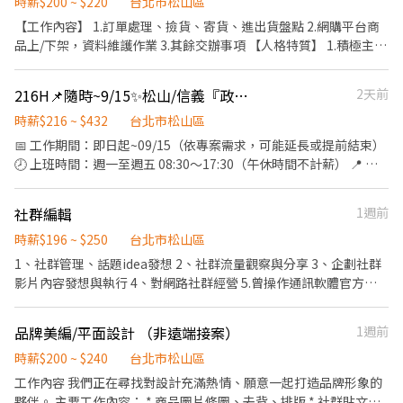
職務需求： 1.配合至少3天，且連續天數上班為最適合 (週三四五) 2.
合輪班，8am-10pm daily (午休一小時) <<(無法指定，需要都能配
時薪$200 ~ $220
台北市松山區
09:00-18:00可詢問 ———————————————— 🕒 打工看這(兼職
Word/PowerPoint/Excel基礎概念佳 (如樞紐分析、vlookup等) 3.
合)>> ☄ 休假制度：排休制 ☄ 工作條件：會電腦文書作業、基礎
【工作內容】 1.訂單處理、撿貨、寄貨、進出貨盤點 2.網購平台商
長期)【一到日任選4天上班即可】❌暫停 ✅晚班PT →18:00–
細心, 能接受重複性高的工作 4. 能配合半年以上的 . . 計薪方式：時
EXCEL
品上/下架，資料維護作業 3.其餘交辦事項 【人格特質】 1.積極主
22:00/19:00–23:00 ┘任選固定班 時薪：$250
薪196 . 工作地點：台北市信義區菸廠路88號9樓 . 工作時間： 週一
動、懂得團隊合作、也可獨立運作。 2.認真負責，細心 3.談吐佳、
———————————————— 【上班地點】：信義區菸廠路88號
～週五，9:00/9:30-18:00/18:30 (午休一小時不計薪) ⚠️一週至少配
喜歡與人互動。 【其他條件】 1.工讀時間為一週3天、每天下午4小
(市府站走7分，松菸那棟) 【休假制度】：排休8-9天，遇紅字加放
216H📌隨時~9/15✨松山/信義『政府單位♡紙本E化人員』 #休假日
2天前
合3天，且連續天數上班為最適合 (週三四五)尤佳，需可長期配合至
時 2.需長期配合，短期勿應徵 3.對電商具有高敏銳度，興趣和熱情
天數 ⚡注意事項⚡ 高中畢業以上，免經驗ok但有服務業或相關經驗
少半年⚠️ . ✼••┈┈┈┈••✼••┈┈┈┈••✼ 蝦皮【行政工
時薪$216 ~ $432
台北市松山區
更佳 【上班地點】：信義區菸廠路88號(市府站走7分，松菸那棟)
讀生-蝦皮店到店】#長期 . 工作內容： 1. 每日人力需求確認及檢查
📅 工作期間：即日起~09/15（依專案需求，可能延長或提前結束）
【休假制度】：排休8-9天，遇紅字加放天數 📞詢問電話
2. 人員名單書審(會有教學) 3. 通知合作單位、跨部門書審結果 4. 主
🕗 上班時間：週一至週五 08:30～17:30（午休時間不計薪） 📍 工
0979660360 予祈也可直接搜尋＋好友 ◢懶人專區😝快速詢問◣
管交辦事項 . 職務需求： 1. 基礎文書處理，包含Excel、Word、
作地點：以下地點都可配合才應徵！ ✨會依照順序到以下地點工
https://lin.ee/bZjAF9N
Google Sheet 2. 自發回報工作進度 3. 具備溝通能力 4. 細心且有耐
作；專案結束才會換到下個地點，不會換來換去 臺北市八德路4段
心、責任感 ⚠️有使用google sheet經驗, 理解基本函數使用
社群編輯
1週前
69X號 臺北市信義區福德街8X號 臺北市南港路1段36X號 臺北市文
(vlookup, sumif...) 或需不排斥上網搜尋函數使用方式 . . 計薪方式：
山區興隆路二段16X號 - 💰 薪資說明：216H 薪資試算（實際上薪資
時薪$196 ~ $250
台北市松山區
時薪196 . 工作地點：台北市信義區忠孝東路四段555號17樓 . 工作
以實際上班狀況為主） 每日薪資試算：216 × 8 ＝ 1,728 元 （以 22
1、社群管理、話題idea發想 2、社群流量觀察與分享 3、企劃社群
時間： 週一～週五，9:30-18:30 (午休一小時不計薪) ⚠️上班時間至
天計）：1,728 × 22 ＝ 38,016 元（未扣勞健保，實際上薪資以實
影片內容發想與執行 4、對網路社群經營 5.曾操作通訊軟體官方帳
少四天，周五必須固定出勤⚠️ . .
際上班時數狀況為主） - 📍輸入法：新注音、無蝦米、倉頡 - 🗂 工
號或電商經營更加分 有興趣與熱忱 可以遠端喔！（若長期希望每月
✼••┈┈┈┈••✼••┈┈┈┈••✼ 蝦皮【風險控管工讀
作內容： ・文件／資料掃描 ・文件建檔與資料整理 ・行政 Key-in
或每週固定日期進公司開會協作）
生】#長期 . 工作內容： 1. 風險事件檢查，並依流程處理。 2. 其他主
品牌美編/平面設計 （非遠端接案）
1週前
作業 - ※ 需細心、能處理重複性行政工作 ※ 出勤需正常！ - 【快速
管交辦事項。 . 其他條件： 1. 具備 Excel 基礎應用能力 (基本函數、
應徵】小雞仍須按應徵； 官方帳號：@562rcdvo TEL：02-6636-
時薪$200 ~ $240
台北市松山區
vlookup、樞紐分析等)。 2. 有責任感、具觀察力、細心、遇到問題
2428 #212
敢發問。 3. 對於資訊有整合與歸納能力。 4. 能接受重複性工作且獨
工作內容 我們正在尋找對設計充滿熱情、願意一起打造品牌形象的
立作業。 5. 協助兩個風險部門處理行政作業 . 計薪方式：時薪196 .
夥伴。 主要工作內容： * 商品圖片修圖、去背、排版 * 社群貼文