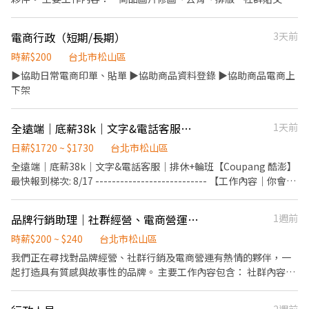
工作地點：台北市中正區八德路一段55號4樓 . 工作時間： 週一～週
（Facebook／Instagram／Threads）設計 * EDM、Banner、廣
五，9:00/9:30-18:00/18:30 (午休一小時不計薪) ⚠️需要五天可配合
告素材製作 * 官網商品圖片與活動頁視覺更新 * 包裝、吊卡、貼
電商行政（短期/長期）
3天前
上班⚠️ . ✼••┈┈┈┈••✼••┈┈┈┈••✼ 蝦皮【SCS文字
紙、型錄等印刷設計 * 展覽、活動相關視覺製作 * 協助品牌整體視
客服人員-早班(10:00~19:00)】#長期 . 工作內容： 1.透過文字即時
覺一致性 未來若能力成熟，也有機會參與品牌識別、產品包裝、展
時薪$200
台北市松山區
客服系統回覆用戶問題，達到團隊設定的服務目標 2.協助追蹤訂單
場設計及新品企劃。 我們希望你具備 必要條件 * 熟悉 Adobe
▶️協助日常電商印單、貼單 ▶️協助商品資料登錄 ▶️協助商品電商上
狀況 : 處理訂單、配送、退換貨、退款等售前售後服務 3.跨部門溝通
Illustrator、Photoshop * 具備基本排版與美感 * 做事細心、具責
下架
協調能力 : 案件轉詢其他團隊或廠商窗口 4.工單案件追蹤、結案 . 職
任感 * 能獨立完成交辦事項 * 願意學習並接受回饋 加分條件（非必
務需求： 1.排班制(週一至週日)，一週排班5天 2.具良好打字速度與
要） * 會 Lightroom、Premiere Pro、After Effects * 有商品攝影
文字表達能力 3.抗壓性佳、能適應輪班與高訊量環境 4.具電商平台
全遠端｜底薪38k｜文字&電話客服｜台天輪班【Coupang 酷澎】
1天前
或短影音剪輯經驗 * 熟悉 Canva、Figma * 有品牌、美妝、花藝、
或客服經驗者佳 5.需具備基本電腦操作能力與基礎英文閱讀能力 6.
生活風格產業經驗 * 具 AI 工具（ChatGPT、Midjourney、Firefly
日薪$1720 ~ $1730
台北市松山區
善於團隊合作與內外部的溝通協調能力，並且保有各種學習彈性 . 計
等）使用經驗
全遠端｜底薪38k｜文字&電話客服｜排休+輪班【Coupang 酷澎】
薪方式：38K，視經驗能力敘薪 . 工作地點：台北市中正區八德路一
最快報到梯次: 8/17 --------------------------- 【工作內容｜你會做
段55號4樓 . 工作時間： 週一～週日，10:00-19:00 (午休一小時不計
什麼？】 多管道客戶服務： 透過電話、電子郵件及線上即時文字通
薪) ⚠️排班制(週一至週日)，一週排班5天⚠️ . .
訊，提供專業且即時的諮詢服務。 問題追蹤與排解： 運用各類軟體
✼••┈┈┈┈••✼••┈┈┈┈••✼ 蝦皮【智取店客服-早班
品牌行銷助理｜社群經營、電商營運、品牌企劃（非遠端接案）
1週前
系統與 CRM 工具，準確記錄客戶問題並追蹤後續處理進度。 流程
(8:30-17:30)】#長期 . 工作內容： 1. 回覆並解決買賣家於智取門市
執行與回饋： 嚴格遵循標準作業程序 (SOP)，並針對常見問題主動
時薪$200 ~ $240
台北市松山區
所衍生之相關問題、引導系統操作並辨識系統異常情況，針對已回
提出優化建議。 專案行政支援： 協助主管處理各項行政事務，確保
報的系統問題進行追蹤與執行後續作業。 2. 了解賣家、消費者的需
我們正在尋找對品牌經營、社群行銷及電商營運有熱情的夥伴，一
團隊營運目標達成。 客服人員將依業務需求提供不同客服管道服
求，提供產品/流程等反饋建議，跨部門協作及溝通。 3. 針對爭議案
起打造具有質感與故事性的品牌。 主要工作內容包含： 社群內容規
務，包含 電話（Call）、文字客服（Chat）、Email 及外撥聯繫。
件啟動調查流程，保障公司、部門、買家、賣家...等各方權益，主動
劃與經營 * 協助撰寫商品文案、品牌介紹、活動企劃及行銷內容 *
--------------------------- 【必備條件】 具備 客戶服務或零售服務
追蹤案件進度並妥善處理之。 4. 依據用戶諮詢案件資訊 (如：聯絡
官網及電商平台商品上下架、內容更新與維護 * 協助規劃品牌行銷