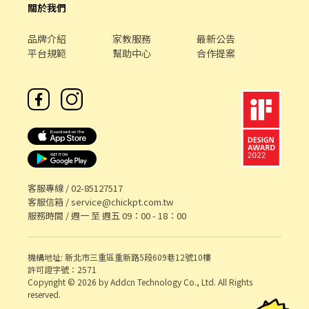
關於我們
政庶務 3. 協助SPX工程人員現場發包/驗收作業 4. 追蹤發包/驗收工
程期程進度 5. 報修進度追蹤，協助處理門市報修項目，與門市與廠
品牌介紹
家教服務
最新公告
商追蹤細節 6. 基礎文書處理能力，包含Word/Excel . 職務需求： 1.
平台規範
幫助中心
合作提案
此職位需整理大量資料，須具備細心、耐心特質 2. 有外勤經驗佳，
週一至週五需要都能上班（外縣市出差會依照路程，上班時間往前
調整） . 其他補充： 1.支援桃園、新竹地區 (每月約 2 次) ，外縣市
以高鐵為主，會與區域工程人員一同出勤 依實際狀況搭高鐵/台鐵/
摩托車或搭工程人員的車(不太需要自行開車)， 2.外勤與內勤比例
4:1 3.有交通費用產生可實報實銷，油資依照里程數報帳 4.工作現場
無冷氣 5.手機流量需考量，因現場需上傳大量照片（網路費自付) 6.
會需使用google表單（非必需，但需學習使用） . 計薪方式：36K .
工作地點：台中市北區中清路一段39號 . 工作時間： 週一～週五，
9:30-18:30 (時間須依照專案地點/內容調整，可能會早到或晚退，
客服專線 /
02-85127517
夜間部學生如有晚間課程安排無法配合者，請斟酌應徵) ⚠️需要五天
客服信箱 /
service@chickpt.com.tw
可配合上班⚠️ . ✼••┈┈┈┈••✼••┈┈┈┈••✼ 【投遞步
服務時間 / 週一 至 週五 09：00 - 18：00
驟】 1. 填寫應徵履歷: https://forms.gle/o7MPtwsu68BrnXrbA
(如已自備104格式的履歷，請您直接將履歷發至以下官方帳號，免
填寫上方履歷囉) 2. 加入顧問官方帳號: https://lin.ee/3SUeDWM 留
機構地址: 新北市三重區重新路5段609巷12號10樓
許可證字號：2571
下大名與顧問預約討論 3. 截圖小G, 告知應徵者 「大名/電話/應徵
Copyright © 2026 by Addcn Technology Co., Ltd. All Rights
OO崗位」, 等候顧問於上班日間(9:00-18:00)聯繫! - 📢**同時招募
reserved.
🦐蝦皮店到店門市人員，時薪最高 $350！** 👉 查看更多職缺：