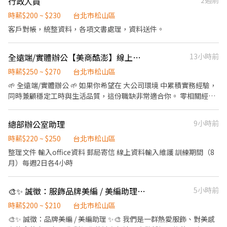
行政人員
2週前
業相關經驗加分。 居家辦公必備： 需具備良好、安靜且網路穩定的
管道、時間點、問題類型、聯絡客服的頻率) 改善蝦皮店到店相關服
活動及節慶檔期 * 市場趨勢、競品及消費者需求分析 * 與美編共同
獨立工作環境。 教育訓練完會輪班，依照酷澎主管說明為準 家裡需
務流程。 5. 有效處理蝦皮客服、退貨退款團隊、BD OPS 團隊等轉
完成社群及廣告素材 * 協助品牌異業合作、展覽及活動執行 * 其他
時薪$200 ~ $230
台北市松山區
要具備Wifi --------------------------- 【工作時間與配合度】 需配
介之客戶問題，確保問題能在時效內被解決，致力提升用戶服務體
品牌行銷及行政支援事項 若對 AI 工具、SEO、跨境電商或品牌經營
客戶對帳，統整資料，各項文書處理，資料送件。
合輪班07:00-23:00，不會排到大夜(大夜班額外招募) 最早07:00-
驗。 6. 排班制工作，教育訓練期間為固定9am-6pm，結束後則下
有興趣，也有機會參與更多專案，累積完整的品牌實戰經驗。 加分
16:00、最晚14:00-23:00 排休說明： 需配合週末、國定假日排班
線到所屬班別 . 職務說明： 1.此崗位需提供自我介紹錄音檔，最短一
* 熟悉 AI 或數位工具 * 具備基本商品攝影、短影音拍攝或剪輯能力 *
（排班穩定，休假依勞基法規定） 初期因營運需求，班表可能較具
全遠端/實體辦公【美商酷澎】線上客服🌱快速到職｜穩定工時 KK
13小時前
分鐘最長兩分半 2.一到日排班制，純電話客服，前2週教育訓練為固
曾操作電商平台，熟悉商品建檔、上下架、活動設定、商品文案及
彈性；營運穩定後，將以月分為單位盡量維持固定班段，以利同仁
定一到五9am-6pm 3.教育結束後則下線到所屬班別, 固定上班時間
後台操作尤佳。 * 有跨境電商操作經驗者優先 * 具 SEO、廣告等數
時薪$250 ~ $270
台北市松山區
安排生活 --------------------------- 工作薪資：38K 工作模式：全
無彈性 4.休息時間當天由組長依照進線量提供調整 5.最低學歷要求
位行銷基礎概念 * 英文能力佳
🌱 全遠端/實體辦公 🌱 如果你希望在 大公司環境 中累積實務經驗，
遠端，公司提供筆電 需具備安靜、有快速穩定之網路且可獨立工作
為高中職畢業 . 計薪方式：35-42k 視工作經驗核薪 . 工作地點：台
同時兼顧穩定工時與生活品質，這份職缺非常適合你。 零相關經驗
的環境 願意進辦公室者另談 (薪資較高) --------------------------- #
北市信義區菸廠路88號9樓 . 工作時間： 週一～週日排班制，早班
也可快速上手，錄取後可即刻到職。 招募名額有限，將依履歷順序
隔月十五號發放薪資到本人帳戶 #投保勞保、健保、勞退 #無現領
(8:30-17:30) . . ✼••┈┈┈┈••✼••┈┈┈┈••✼ 蝦皮【智
安排面談，歡迎有意者儘早投遞。 #工時穩定下班可完全離線 #知名
取店客服-晚班B(14:30-23:30)】#長期 . 工作內容： 1. 回覆並解決買
總部辦公室助理
9小時前
電商產業入門機會 #完整教育訓練與明確流程 #零相關經驗可 【工
賣家於智取門市所衍生之相關問題、引導系統操作並辨識系統異常
作內容】 1. 客戶諮詢與申訴處理 透過多元聯絡管道（如電話、線上
時薪$220 ~ $250
台北市松山區
情況，針對已回報的系統問題進行追蹤與執行後續作業。 2. 了解賣
客服等）進行客戶諮詢，並對客戶申訴提供第一線回應與處理。 2.
整理文件 輸入office資料 郵局寄信 線上資料輸入維護 訓練期間（8
家、消費者的需求，提供產品/流程等反饋建議，跨部門協作及溝
問題協調與改善服務品質 將客戶回饋與申訴內容回報並分享給相關
月）每週2日各4小時
通。 3. 針對爭議案件啟動調查流程，保障公司、部門、買家、賣
內部團隊，協助問題解決，並持續優化服務品質。 3. 關鍵與高敏感
家...等各方權益，主動追蹤案件進度並妥善處理之。 4. 依據用戶諮
案件處理 能夠處理需要高度關注與額外關懷的重大或關鍵客訴案
詢案件資訊 (如：聯絡管道、時間點、問題類型、聯絡客服的頻率)
🎨✨ 誠徵：服飾品牌美編 / 美編助理 ✨🎨
5小時前
件，確保客戶獲得妥善與周到的服務。 4. 即時協助一線同仁處理突
改善蝦皮店到店相關服務流程。 5. 有效處理蝦皮客服、退貨退款團
發事件，並提供專業建議 【職務需求】 • 喜歡用文字與人互動，具
時薪$200 ~ $210
台北市松山區
隊、BD OPS 團隊等轉介之客戶問題，確保問題能在時效內被解
備基本客服應對能力 • 中文打字流暢，表達清楚、有耐心 • 做事
決，致力提升用戶服務體驗。 6. 排班制工作，教育訓練期間(約2~4
🎨✨ 誠徵：品牌美編 / 美編助理 ✨🎨 我們是一群熱愛服飾、對美感
細心，能留意資訊正確性（商品內容、回覆品質） • 可配合輪班制