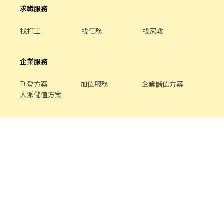
求職服務
找打工
找任務
找家教
企業服務
刊登方案
加值服務
企業儲值方案
人派儲值方案
關於我們
品牌介紹
家教服務
最新公告
平台規範
幫助中心
合作提案