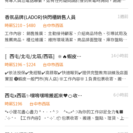
有專人與您電話聯繫，如有任何疑問請於接到來電時詢問，謝謝。
享有每年不定時海外員工旅遊
工作內容： 1.協助店主管執行門市營運維護 2.提供顧客收銀結帳作
業、顧客諮詢等服務 3.負責商品排面整理、進貨、補貨等庫存管理
香氛品牌(LADOR)快閃櫃銷售人員
1週前
作業 4.負責門市設備與環境清潔以維護商店形象 5.其他店長、副店
長交辦事項 排班制，各班時段： 早班：07:00~15:00 中班：
時薪$210 ~ $480
台中市西區
15:00~23:00 夜班：23:00~07:00 (可能依當區需求，支援其他門市)
工作內容： 銷售推廣： 主動接待顧客、介紹商品特色、引導試用及
歡迎對便利商店之工作有興趣者， 願接受店舖基礎訓練，未來依表
推薦商品。 櫃位維護： 維持環境清潔、商品排面整理、庫存盤點與
現、績效能力可培訓成為店經理。 聯絡電話：(04)2378-1001#125
補貨。 收銀與客服： 負責收銀結帳、包裝商品、處理顧客諮詢。 其
聯絡時間：週一至週五08：30~17：30
他條件： * 喜歡香氛類型產品 * 具親和力，喜歡與人互動樂於分享 *
〚西屯/北屯/北區/西區〛🔆🔥蝦皮店到店┃智取店門市🥈免經驗🫧火速報到💓
14小時前
擁有良好的服務熱忱與溝通能力 * 對美髮或保養產品有興趣 * 注重
儀容與整體形象，能展現品牌質感 * 具責任感、積極主動，能配合
時薪$196 ~ $224
台中市西區
團隊合作 * 有百貨、美妝、香氛或精品品牌銷售經驗者佳 *錄取者將
✔️依法投保✔️免經驗✔️高錄取✔️快速報到✔️提供完整教育訓練及店面
在9月初安排教育訓練(地點另行公布) 檔期和地點： 9/11-10/12 台
實習 ❶蝦皮一般門市(有人店) 🌸工作內容🌸 1.負責包裹收寄、搬
中誠品勤美綠園道 排班制 早班 10:00-19:00 中班 12:00-21:00 晚班
運、盤點、理貨等 2.提供顧客接待、收銀結帳等服務 3.維持門市作
13:00-22:00 時薪：210~240
業區環境、清潔維護作業 4.配合調店、支援佳 5.協助區經理執行門
西屯x西區✨嘿唷嘿唷搬起來🧡🍊收件寄件咻咻咻📦💨🅢Ⓗ🅞Ⓟ🅔Ⓔ門市人員
6小時前
市營運、維護 【提供完整教育訓練及店面實習】 ❗❗⚠兼職為早晚固
定班(免輪班)⚠❗❗ ▸早班時段：10:30-17:30 ▸晚班時段：16:15-
時薪$196
台中市西區
22:45、18:45-22:45（一週至少2天要能16:15起班） ▸時薪$196元 ▸
🐾小狸花盡心盡力 ^• ᵕ •^ ੭ ^⦁⩊⦁^ ੭為你的工作卯足全力🐈‍⬛
月排休制：一周至少排班4天，假日一定要可配合排班 🌸上班地點
.˚⊹ ⁺‧ 【工作內容】‧⁺ ⊹˚. 📦 包裹收寄、搬運、盤點、理貨、上架
🌸 北屯松竹店▸台中市北屯區松竹路二段 北屯陳平店▸台中市北屯區
💳 接待顧客、收銀結帳 🧼 協助門市營運與環境整潔 📋 協助主管執
陳平路60巷 北屯遼陽店▸台中市北屯區遼陽五街 台中環中店▸台中市
行門市營運、維護事項 .˚⊹ ⁺‧ 【上班時間】‧⁺ ⊹˚. ☀️ 早班：10:30