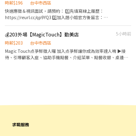
公里內) 🕒工作時間: ▸ 早班: 07:00~08:30-13:30 (配合 2-5 小時依照
到店工作內容調整 5. 偶爾須配合鄰近有人店門市支援 . 班別 🟢早班
時薪$196
台中市西區
貨量彈性排班) ▸ 晚班: 17:30/18:30-23:30 (配合 2-5 小時依照貨量彈
時間：07:00-12:00 🔺早班彈性7:00-8:30間可到班🔺 🟢晚班時薪：
快速應徵＆視訊面試，請預約： 1️⃣先填寫線上履歷：
性排班) ▸ 夜班: 23:30-03:30 (配合 2-4 小時依照貨量彈性排班) 📌 排
18:30-22:30 ▶早/晚班下班時間也麻煩彈性延後，時間都有可能會
https://reurl.cc/qp9YQ3 2️⃣加入趙小姐官方後留言：
班說明: 平日一週給班 3-5 天, 假日配合主管排班 💰薪資 (含津貼加
因貨物量多與少做調整 . 薪資待遇 ▶早班時薪 $204/H (內含交通津
https://lin.ee/Y0jPj9A3 （ID：@359keqlq） 留言>>>>姓名/電話
給): ▸ 早班 $204-$214 ▸ 晚、夜班 $224-$244 . ⸻ 📦 蝦皮寄件店
貼) ▶晚班時薪 $224/H (內含晚班額外津貼) ▶發薪日為隔月15號 ▶
＋截圖職缺 ⸻⸻⸻⸻⸻⸻⸻⸻ ✅
(霧峰限定) | 環境單純好上手 ✅工作內容: 📦 協助門市營運: 包裹收
💰203外場【MagicTouch】勤美店
5小時前
只能薪轉本人帳戶，無法領現 ▶提供完整線上或實體教育訓練及實
工作內容： 1. 包裹收寄、搬運、盤點、理貨 2. 協助門市服務與收銀
寄、搬運、理貨等 🧹 維持門市作業區環境與清潔維護作業 🔄 須配
體店面實習考核，皆有計薪 . 休假制度 排休制 (依照門市與個人可配
作業 3. 維持環境清潔 4. 配合調店及支援工作 5. 協助門市日常營運維
時薪$203
台中市西區
合蝦皮店到店工作內容調整 🕒工作時間: ▸ 早班: 12:00-16:00 ▸ 午班:
合時段) . 以下需跑的店點 主要門市🔽 台中向上 - 智取店 台中市西區
護 ✅工作時間： 早班：10:30-17:30 晚班：16:15-22:45、18:45-
Magic Touch点爭鮮徵人囉 加入点爭鮮讓你成為效率達人唷 ▶️接
16:30-20:30 ▸ 晚班: 18:30-22:30 ▸ 夜班(1): 20:30-00:30 📌 排班說
向上路一段130號1樓 跑點門市🔽 台中崇倫 - 智取店 台中市南區忠
22:45(兩個班別都要可以配合喔) 假日班：10:30-22:45 *皆為彈性排
待、引導顧客入座、協助手機點餐、介紹菜單、點餐收銀、桌邊服
明: 平日一週給班 3-5 天, 假日配合主管排班 💰薪資 (含津貼加給): ▸
明南路546號1樓 台中忠誠 - 智取店 台中市西區忠誠街65、67號1樓
班，視情況加班 ＊ 一週至少給班 4 天（假日需能配合）＊ ✅工作待
務、收盤清理 ▶️全方位工作技能-外場服務、內場餐點製作、出餐管
早班 $204-$214 ▸ 晚、夜班 $224-$244 ⸻ ✅工作地點: 💪 台中
台中模範 - 智取店 台中市西區模範街11號1樓 台中大勇 - 智取店 台
遇：時薪196 ✅工作地點：(可自選店點) 台中大同店 台中市西區大
理、確認出菜品質 ▶️外帶、外送平台顧客點餐服務 ▶️顧客關係經營
全區都可詢問! (寄件店為霧峰限定) 🔥 搶手熱缺異動極快, 優質好缺
中市西區五權七街187號1樓 台中華美 - 智取店 台中市西區華美街
同街232號1樓 台中五廊店 台中市西區五廊街6-1號1樓 台中五權店
▶️維持門市整潔 💰每學會一個崗位，並通過考核即可獲得獎金2000
錯過就沒有了! . ⸻【應徵方式】⸻ ⚡ 搶手缺額隨時額滿, 手
119號1樓 台中精誠 - 智取店 台中市西區精誠路39之8號1樓 台中向
台中市西區五權五街82-2號1樓 台中公正店 台中市西區公正路143
元，共8項崗位，獎金拿不完 💰颱風天出勤津貼：滿8H給予500元，
刀點下方 "立即應徵", 顧問線上馬上回覆安排面試! 或搜尋官方帳號:
上南 - 智取店 台中市西區向上南路一段132號1樓
號1樓 台中南屯店 台中市西區南屯路一段6號1樓 😊門市缺額變動很
滿4H給予200元 💰旅遊津貼：每年2500元 💰進修課程：考取證照，
@922vyxod (一定要加 @ 喔) 加入後請按照格式留言, 專員第一時間
快很快，先搶先贏 ＊＊＊＊＊＊＊＊＊＊＊＊＊＊＊＊＊＊＊＊ ☑️
每年2000元 💰團體運動：揪團運動每人1000元（不限制運動類別）
處理! 🚫 求職完全免收費 🤝 安心上工有保障
至少配合四個月以上 ☑️ 需配合加班，搬運重物（約 15 公斤） 💡皆
💰公司活動：爭鮮DNA集點活動，達指定分數，可獲得5000元票卷
會提供完整教育訓練＋店面實習，新手也OK！💡
💰節慶聚餐：增加員工情感，每次節慶都可聚會，每人200元 ●優
異表現獎不完 國內外旅遊獎勵、通過檢定調薪、每年優良、資深員
工頒發純金金幣並公開表揚。 ●職涯發展免煩惱 年展店30家升遷
求職服務
快、海外派駐工作機會。 ●休閒工作都並重 休閒活動補助及獎勵金
(公司自辦三鐵、長泳、路跑等)、旅遊補助、電影欣賞券。 ●節慶