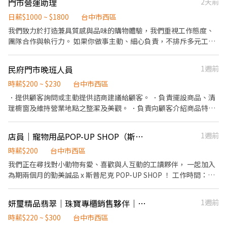
門市營運助理
2天前
北屯區環中東路二段 台中太原店▸台中市北區太原路一段 台中梅亭
–17:30 🌙 晚班1：16:15–22:45 🌙 晚班2：18:45–22:45 （晚班2一
店▸台中市北區梅亭街 西屯文心店▸台中市西屯區文心路三段 西屯何
周須自選兩天配合16:15–22:45） .˚⊹ ⁺‧ 【 休假制度】‧⁺ ⊹˚. 📌 採
日薪$1000 ~ $1800
台中市西區
厝店▸台中市西屯區何厝街 西屯何德店▸台中市西屯區西屯路二段 西
排休制（無固定休） 🗓️ 周一至週日皆可排班 🚫 周末可排休不可固定
我們致力於打造兼具質感與品味的購物體驗，我們重視工作態度、
屯福星店▸台中市西屯區福星北一街 西屯櫻城店▸台中市西屯區櫻城
休 .˚⊹ ⁺‧ 【超級亮點】‧⁺ ⊹˚. ❤️ 合法合規：合法投保、合法給薪
團隊合作與執行力。 如果你做事主動、細心負責，不排斥多元工作
一街 台中大同店▸台中市西區大同街 台中五廊店▸台中市西區五廊街
🧡 推薦獎金：找朋友來上班也有錢拿 💛 線上訓練：上課也有薪水唷
內容，願意與團隊一起把事情做好，歡迎加入我們。 工作內容 * 接
台中五權店▸台中市西區五權五街 台中公正店▸台中市西區公正路 台
💚 雙週排班：時間彈性超好配 💙 補貼照顧：交通工具油資修繕，我
待顧客，提供商品介紹與搭配建議 * 商品整理、補貨、陳列及庫存
中南屯店▸台中市西區南屯路一段 ‐‐‐‐‐‐‐‐‐‐‐‐‐‐‐
民府門市晚班人員
1週前
們挺你 💜 族群友善：身份不設限，歡迎各種背景的你！ .˚⊹ ⁺‧ 【
維護 * 收銀結帳及門市日常營運 * 商品包裝、出貨及行政作業 * 協
‐‐‐‐‐‐‐‐‐‐‐‐‐‐‐‐‐‐‐‐‐‐‐‐‐‐‐‐‐
工作地點】‧⁺ ⊹˚. 西屯何德店 台中市西屯區西屯路二段42號 西屯
助社群拍攝及品牌活動（依工作安排） * 維持門市整潔與舒適的購
時薪$200 ~ $230
台中市西區
‐‐‐ ❷蝦皮智取門市⚠️需有機車⚠️ 🌸工作內容🌸 1. 包裹收寄、搬
文心店 台中市西屯區文心路三段396號 台中公正店 台中市西區公正
物環境 * 配合主管交辦事項及支援門市各項營運工作 我們期待你 ✔
．提供顧客詢問或主動提供諮商建議給顧客。 ．負責擺設商品、清
運、盤點、理貨、上架等 2. 維持門市作業區環境、清潔維護作業 3.
路143號 台中五權店 台中市西區五權五街82-2號 ☝️ 點選【立即應
做事積極主動，不怕忙、不怕學習 ✔ 細心負責，具備良好的工作態
理櫥窗及維持營業地點之整潔及美觀。 ．負責向顧客介紹商品特
須配合調店、支援(一天跑點3-5家鄰近門市) 4. 須配合蝦皮店到店工
徵】我會速度回覆你！ ✌️ 或加入 🅻🅸🅽🅴：
度與時間管理能力 ✔ 願意接受不同工作內容，具備團隊合作精神 ✔
徵、品質與價格及示範操作方法，以協助顧客選擇。 ．負責在顧客
作內容調整 5. 偶爾須配合鄰近有人店門市支援 【提供完整教育訓練
https://lin.ee/8rsUSDv 🤟 留言「姓名＋電話＋截圖職缺」就能聯
對穿搭、美感及服務業有興趣者佳 我們提供 ✓ 完整教育訓練，無經
成交後之包裝、收款、交付商品、開發票或收據。 ．負責在當天結
及店面實習】 🌸工作時間🌸(固定班別) 早班：07:00-12:00、07:30-
繫上～ 若想參考其他職缺，可以到我的Threads，看更多更多的職
店員｜寵物用品POP-UP SHOP（斯普尼克品牌直營｜勤美誠品）
1週前
驗可培訓 ✓ 穩定薪資＋績效獎金制度 ✓ 員工購物優惠 ✓ 良好的工作
束營業前，統計銷售情形、盤點貨品存量及撰寫當日業務報表。
12:30、08:00-13:00、08:30-13:30 (可自選) 晚班：17:30-23:30、
缺喔♬ My Threads：tsaipei_ruby https://reurl.cc/7b2vad 別害
環境 ✓ 任職滿一年即享每年不定時員工旅遊 我們重視的是 我們希望
時薪$200
台中市西區
18:30-22:30 (額滿)夜班：23:30-03:30 🌸薪資待遇🌸 早班時薪$204
羞❌別害怕❌找工作聯繫我⭕
找到的是願意一起把事情做好的人，而不是只願意做份內工作的夥
元 晚班時薪津貼+20元▸時薪$224元 🌸休假制度🌸 月排休制 (一周至
我們正在尋找對小動物有愛、喜歡與人互動的工讀夥伴， 一起加入
伴。 門市營運是一個講求團隊合作的工作，每個人都需要互相支
少排班4天，假日一定要可配合排班) 🌸上班地點🌸 北屯軍功 - 智取
為期兩個月的勤美誠品 x 斯普尼克 POP-UP SHOP ！ 工作時間：
援、共同完成每天的營運目標。因此，只要是門市營運所需的工
店▸台中市北屯區東山路一段 北屯僑孝 - 智取店▸台中市北屯區僑孝
2026/9/01 - 2026/11/02 工作內容： 1.協助顧客導覽商品並提供簡
作，都需要一起參與、一起完成。 符合上述條件者，歡迎投遞履
街 台中五常 - 智取店▸台中市北區柳川東路四段 台中邦邦 - 智取店▸
單介紹 2.協助店內商品陳列、補貨與環境維持整潔 3.協助拍攝門市
歷。我們將依履歷內容安排面試，期待找到認同品牌理念、願意與
妍璽精品翡翠｜珠寶專櫃銷售夥伴｜時薪220元＋銷售獎金
1週前
台中市北區中清路一段 西屯工業 - 智取店▸台中市西屯區工業區一路
日常、支援社群素材蒐集 4.配合門市活動，進行簡單的現場支援 5.
團隊共同成長的夥伴。
西屯逢甲 - 智取店▸台中市西屯區逢甲路 新西屯永福 - 智取店▸台中
協助收銀與基本營運事務 ． 【我們希望你】 1.喜歡動物，對寵物相
時薪$220 ~ $300
台中市西區
市西屯區永福路 (HD門市，可不支援) 台中向上 - 智取店▸台中市西