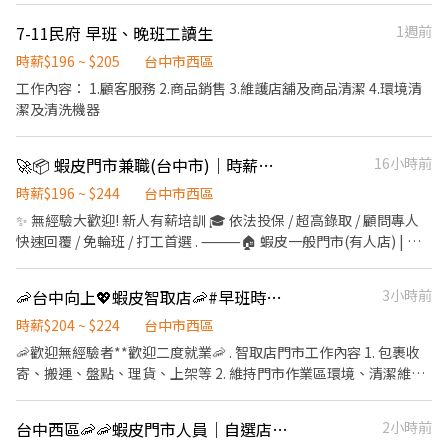
款、盤點及高價商品管理規範 * 不排斥銷售，願意學習商品介紹與
區、潭子、豐原 ━━━━━━━━━━━━ 📩 【火速卡位應徵流
感應式 LED 地磚和多人挑戰系統。 3、監控遊戲進程，確保玩家安
需求詢問 * 可以穩定配合至少6個月 無翡翠經驗亦可，我們會提供完
程】 ➊ 點擊填寫廠商制式履歷（1分鐘完成，快速安排送審）： 👉
7-11民府 早班、晚班工讀生
1週前
全並享受遊戲體驗。 4、與團隊合作，創造刺激、有趣的遊戲環
整培訓。 ✨具門市、百貨、服飾、精品、珠寶、婚紗、餐飲接待或
https://reurl.cc/Wbek79 🔒 【隱私防線】個資僅供廠商審核，敏感
境。 5、參與遊戲活動的策劃和執行。 6、提供技術支持，解決玩家
時薪$196 ~ $205
台中市西區
其他服務業經驗者優先。 工作地點：台中金典綠園道商場｜妍璽精
欄位（身分證/詳細地址）錄取前皆可先不填！ ➋加入留言： 👉
遊戲設備或軟體方面的問題。 7、協助進行市場調研，收集玩家反
品翡翠專櫃
工作內容： 1.顧客服務 2.商品銷售 3.維護店舖及商品清潔 4.環境清
https://lin.ee/OBnhVN5 私訊留下 ⌜姓名+電話 +應徵蝦皮門市人
饋，以改進遊戲體驗。 8、參與新遊戲模式和活動的測試與開發。
潔及清洗機器
員」💥
9、維護店面秩序，確保遊戲區域整潔並符合安全標準。 10、 其他
主管交辦事項。
🚀📦 蝦皮門市兼職(台中市)｜時薪最高$244/無經驗可/高錄取
16小時前
時薪$196 ~ $244
台中市西區
✨ 無經驗大歡迎! 新人有薪培訓 🎓 依法投保 / 超高錄取 / 顧問專人
快速回覆 / 免輪班 / 打工首選 . ⸻🏠 蝦皮一般門市(有人店) | 免
備交通工具 ✅工作內容: 📦 負責包裹收寄、搬運、盤點、輕鬆理貨
等 🙋 提供顧客接待、親切收銀結帳等服務 🧹 維持門市作業區環境
🦐台中向上💖蝦皮智取店🦐#早班時薪 #晚班時薪 #完整教育訓練
3小時前
與清潔維護作業 🤝 協助執行門市營運維護與彈性調店支援 🕒工作時
間: ▸ 早班 11:00-17:30 ▸ 晚班 18:45-22:45, 16:15-22:45 ▸ 假日班: 配
時薪$204 ~ $224
台中市西區
合早晚輪班 📌 排班說明: 平日一週給班 3-5 天, 假日配合主管排班 💰
🦐歡迎無經驗者**歡迎二度就業🦐 . 智取店門市工作內容 1. 包裹收
薪資: ▸ 早、晚班 $196 . ⸻ 🤖 蝦皮智取店 | 自主度高・享津貼加
寄、搬運、盤點、理貨、上架等 2. 維持門市作業區環境、清潔維護
給(需自備機車+駕照) ✅工作內容: 📦 包裹收寄、搬運、盤點、理貨
作業 3. 智取店為無人商店，有跑點需求(少數區域除外) (早班/全班)
上架等 🧹 維持門市作業區環境與清潔維護作業 🔄 配合店到店內容
兼職人員每日工作門店會分在3-6間門市排班 (晚班)兼職人員每日工
台中西區🦐🦐蝦皮門市人員｜自選店家｜無經驗可｜快速報到🤍
2小時前
調整與支援有人店 🛵 鄰近門市調店支援 (早晚班 10 公里內, 夜班 16
作門店會分在1-3間門市排班 (多數區域為2間以內) 4. 須配合蝦皮店