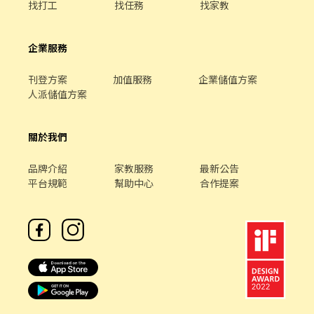
找打工
找任務
找家教
與你同歡樂 生日8折券、三節禮金、婚喪喜慶補貼、尾牙餐會及禮
品。 ●員工就是一家人 門市免費供餐、消費9折優惠、特約商店折
扣、天災出勤交通補助、急難救助金。 ●獎勵好學的夥伴 進修補
企業服務
助、在學員工獎學金。 ●保險保障通通有 勞、健保、團保及每月提
撥勞工退休新制6%。
刊登方案
加值服務
企業儲值方案
人派儲值方案
關於我們
品牌介紹
家教服務
最新公告
平台規範
幫助中心
合作提案