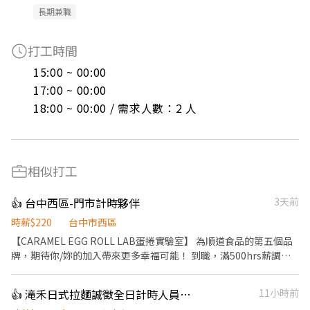
長期兼職
打工時間
15:00 ~ 00:00

17:00 ~ 00:00

18:00 ~ 00:00 / 需求人數：2 人
相似打工
👍 台中西區-門市計時夥伴
3天前
時薪$220
台中市西區
【CARAMEL EGG ROLL LAB蛋捲實驗室】 為順道食品的第五個品
牌，期待你/妳的加入帶來更多幸福可能！ 到職，滿500hrs薪調
+$10=$230/hr 到職，滿1500hrs薪調+$10=$240/hr 工作內容 1. 結
帳收銀及飲料沖煮。 2. 商品銷售及顧客接待。 3. 禮盒包裝、陳列及
👍 滝禾日式拉麵誠徵全日計時人員（數名）
11小時前
環境維護。 4. 商品進貨入庫、銷售管理及庫存管理。 - 具良好服務