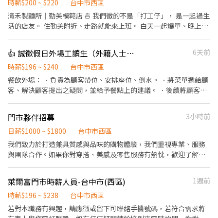
熱忱和態度 - 重視個人成長及團隊合作 - 可接受公司長期培訓者 - 曾
時薪$200 ~ $220
台中市西區
有銷售經驗者尤佳
滝禾製麵所｜勤美模範店 🍜 我們徵的不是「打工仔」， 是一起過生
活的店友。 住勤美附近、走路就能來上班。 白天一起爆單、晚上一
起吃宵夜。 忙是真的忙，但氣氛也是真的好。 一週 5～6 天、一天
8 小時， 把工作做好，也把生活過爽。 這裡沒有那種「沒事還不能
👍 誠徵假日外場工讀生（外籍人士也可以）
6天前
下班」的老派文化， 忙完老闆還會叫你快回家😆 沒經驗沒差， 會有
人帶你、教你。 希望你來這裡不是只有賺錢， 而是認識一群人、留
時薪$196 ~ $240
台中市西區
下一段很青春的日子。✨
餐飲外場： ．負責為顧客帶位、安排座位、倒水。 ．將菜單遞給顧
客、解決顧客提出之疑問，並給予餐點上的建議。 ．後續將顧客點
餐訊息通知廚房做餐，或可進行簡易餐飲之料理，如：烤土司或調
配飲料等。 ．於顧客用餐完畢後，負責收拾碗盤與清理環境。 ．並
門市夥伴招募
3小時前
負責結帳、收銀等工作。 餐飲內場： ．擔任廚師的助手，處理烹飪
前與烹飪中之準備工作與其他餐廳相關事務。 ．負責洗、剝、削、
日薪$1000 ~ $1800
台中市西區
切各種食材。 ．負責清理工作環境、設備和餐具。 ．準備不同餐點
我們致力於打造兼具質感與品味的購物體驗，我們重視專業、服務
所需要的食材。 ．協助測量食材的容量與重量。 ．負責擺盤、打包
與團隊合作。如果你對穿搭、美感及零售服務有熱忱，歡迎了解這
外帶服務。
個職缺。 工作內容 * 提供顧客專業的商品介紹與搭配建議 * 商品陳
列、補貨及門市整理 * 收銀結帳及門市日常營運 * 協助品牌活動、
萊爾富門市時薪人員-台中市(西區)
1週前
社群內容及其他門市相關事項 我們期待你 * 對穿搭、美感有興趣 *
具備良好的服務態度與溝通能力 * 做事細心、負責，能獨立完成工
時薪$196 ~ $238
台中市西區
作 * 樂於學習，具備團隊合作精神 我們提供 * 完整教育訓練 * 穩定
若對本職務有興趣，請應徵或留下可聯絡手機號碼，若符合需求將
薪資與績效獎金 * 員工購物優惠 * 良好的工作環境 * 工作滿一年即