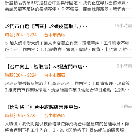
關工作有興趣 2.樂於與人互動，個性親切有耐心 3.願意主動學習，
妍璽精品翡翠即將進駐台中金典綠園道。 我們正在尋找喜歡珠寶、
區向上路一段 🚨🚨門市缺額每日會有變動，主要缺額以面試當天為
配合團隊工作節奏 4.每週每週 2～4 天，每班 5～8 小時 ． 【加分條
美感與顧客服務的長期夥伴。 你不需要一開始就懂翡翠，我們會提
準😊 ▁▁▁▁▁▁▁▁▁▁▁▁▁▁▁▁▁▁▁ 🚨預約面試♡快速
件】 ★.有零售、門市相關經驗 ★.有飼養狗或貓 ． 【福利與環境】
供完整的品牌、商品與銷售培訓。比起強勢推銷，我們更重視你是
安排👉https://lin.ee/OUI2Tm1 ♡截圖職缺文♡私訊留下 ⌜姓名✚
1.員工購物優惠 2.團體獎金 3.餐費補助
否願意傾聽顧客、理解需求，並以細心、真誠的方式，協助顧客找
電話✚地區⌟♡ 📞諮詢電話：0908-925-796📲𝐊𝐞𝐥𝐥𝐲📞 ▸電話未接請
🦐門市自選【西區】🦐蝦皮智取店 / 免經驗、快速報到 💰時薪 204-234
15小時前
到適合自己的作品。 這不只是一份臨時補班的工作。如果你希望累
加𝐋𝐈𝐍𝐄並留言，訊息必回覆◂ ⭕️免費諮詢⭕️安心上工┃❌求職免收
積珠寶專業、百貨銷售與品牌服務經驗，妍璽也願意提供清楚的培
時薪$204 ~ $234
台中市西區
費❌絕無詐騙
訓與成長方向。 合作期間表現穩定、通過培訓，且雙方發展方向一
✨ 加入蝦米變大蝦！無人商店獨立作業，環境單純、工作穩定不輪
致者，未來將優先納入品牌長期人才培育與職務發展規劃。 工作內
班！ ✅工作內容： 1. 包裹收寄、搬運、盤點、理貨、上架等 2. 維持
容 1. 顧客迎賓、需求了解與商品介紹 2. 協助顧客試戴，提供基本搭
門市作業區環境、清潔維護作業 3. 智取店為無人商店，有單日跑點
配及保養建議 3. 商品結帳、包裝與交付 4. 商品陳列、清潔、盤點及
1-5間門市 4. 須配合蝦皮店到店工作內容調整 5. 須配合鄰近有人店
【台中向上 - 智取店】🦐蝦皮門市店員✨ #薪資高 #快速上工 #完整職訓
9小時前
櫃位環境維護 5. 填寫接待紀錄，完成當班交接事項 排班時間 每班以
門市支援 🌙🌙夜班說明🌙🌙 工作型態：為每日跑點約3–10家門市，
4小時為原則，可依能穩定配合的時段排班。 平日班別： * 早班｜
跑點距離約16km內 需可配合(早班/晚班)擇一於門市安排受訓 🔔需
時薪$204 ~ $224
台中市西區
10:30–14:30 * 中班｜14:30–18:30 * 晚班｜17:30–21:30 週末及國
有機車&駕照🔔 ⸻ ✅工作時間： 🔹早班：07:00-12:00、07:30-
🦐🦐🦐誠徵蝦皮智取店店員🦐🦐🦐 工作內容： 1.負責搬運、理貨等
定假日班別： * 早班｜10:00–14:00 * 中班｜14:00–18:00 * 晚班｜
12:30、08:00-13:00、08:30-13:30 🔹晚班：17:30-22:30、17:30-
2.維持門市作業區環境、清潔維護作業 3.需配合單日跑點 【提供完
18:00–22:00 不需要所有班別都能配合，應徵時請直接告訴我們可
23:30、18:30-22:30、18:30-23:30 (上班時數為2~6小時依實際情況
整教育訓練及店面實習】 ＝＝＝＝＝＝＝＝＝＝＝＝＝＝＝＝＝＝
固定排班的時段。 每週至少可排2～3班，能穩定配合部分週末、國
而定) 🔹夜班 ：23:30–03:30 (上班時數為2~4小時依實際情況而定)
＝ ✨ 目前尚有職缺：早班時薪($204)、晚班時薪($224)、夜班時薪
定假日及活動期間者優先。 薪資與獎勵 * 時薪NT$220 * 另有個人銷
《閃動格子》台中旗艦店營運專員-兼職
2週前
🔹假日早班：07:00-12:00 🔹假日晚班：17:30-23:30 (上班時數為
($244)✨ （詳細上班時間如下） ＝＝＝＝＝＝＝＝＝＝＝＝＝＝＝
售獎金 * 教育訓練期間正常計薪 * 相關保險、勞退及勞動權益依法
2~6小時，一個月至少6天，依實際情況而定) ⸻ ✅工作待遇：
＝＝＝＝ 早班時薪：07:00-12:00（可彈性調整"上班時間"最晚從
時薪$196 ~ $225
台中市西區
辦理 * 表現穩定者，享有品牌長期培育與職務發展機會 我們希望你
日班時薪=$204 晚班另有獎金+20=時薪$224 夜班另有獎金+40=時
08:30開始，預計排班3-5小時） 晚班時薪：18:30-22:30 夜班時
入職後，我們將提供技術培訓使你成為台中體驗店的營運專員，你
具備 * 喜歡翡翠珠寶、設計、美感或精品產業 * 態度親切，願意主
薪$234 ━━━━━━━━━━━━━ 📍 【熱門開缺地點】台中市
薪：23:30-03:30 (一週排班約3～4天)
將會遇到下列工作內容： 1、為《閃動格子》提供絕佳的顧客服
動與顧客互動 * 細心、有責任感，對數字具基本敏感度 * 能遵守收
大里、大雅、太平、北屯、北區、西屯、西區、東區、南屯、南
務，引導玩家體驗賽博龐克風格的互動遊戲。 2、協助維護和操作