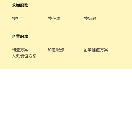
求職服務
找打工
找任務
找家教
企業服務
刊登方案
加值服務
企業儲值方案
人派儲值方案
關於我們
品牌介紹
家教服務
最新公告
平台規範
幫助中心
合作提案