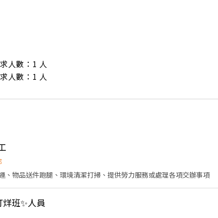
/ 需求人數：1 人

/ 需求人數：1 人
工
鄉
運、物品送件跑腿、環境清潔打掃、提供勞力服務或處理各項交辦事項
打烊班✨人員