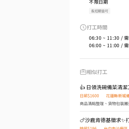
不限日期
長短期皆可
打工時間
06:30 ~ 11:30 
06:00 ~ 11:00 
相似打工
👍 日領洗碗備菜清潔
日薪$1600
花蓮縣新城
商品清點整理、貨物包裝搬
🍗沙鹿肯德基徵求✨
時薪$196
台中市沙鹿區