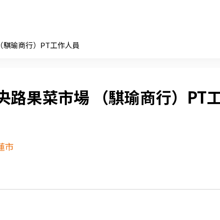
（騏瑜商行）PT工作人員
央路果菜市場 （騏瑜商行）PT
蓮市