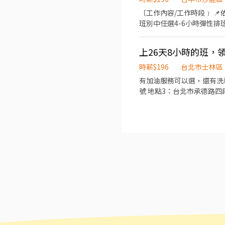
〔工作內容/工作時段﹞ 📌依據訓練標準程序製作餐點：櫃台/外送服務、門市環境清維護(騎乘公司提供之外送車🛵） 📌可於各
班別中任選4-6小時彈性排班！ ﹝薪資福利﹞ ✨基本時薪：$196 "起" ✨津貼福利 ✔️外送津貼$10元/14元/趟 外
👍🏻 ✔️值班津貼：每小時20元(晉升組長後） ✔️早、晚班津貼：23:00-07:00 （每小時享有50-80元津貼） ✔️健檢：任職滿一年起，
公司提供年度健 檢照顧你的健康 ✔️保險：除勞、健、勞退外，公司更為你投保團保維護你的安全 ✔️員工
日任職滿4小時，即享有85折員購折扣；組長
供你品牌禮卷 讓生日更有溫度🎂 你過節我共歡，重要節慶我們提供你福利禮券 好好與家人歡慶🎉 你旅遊
時薪$196
台北市士林區
有加油服務可以選，還有洗車
號 地點3：台北市承德路四段