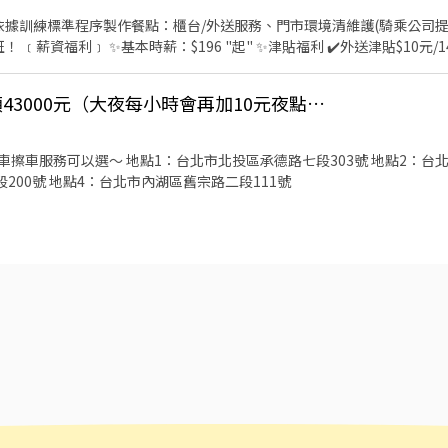
送趟次越多賺越多
用餐折扣：兼職夥伴當
上26天8小時的班，領43000元（大夜每小時會再加10元夜點費）
當日任職每四小時享有乙餐員餐 ✔️生日/節慶禮卷： 你生日我慶祝，生日當月我們提
我贊助，每年職福會提
供你旅遊津貼 好好享受幸福人生🧏🏻‍♀️ 🔅詳細工作時間於面試時告知📝
擦車服務可以選～ 地點1：台北市北投區承德路七段303號 地點2：台北
200號 地點4：台北市內湖區舊宗路二段111號