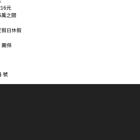
元
16元
5萬之間
定假日休假
、團保
 號