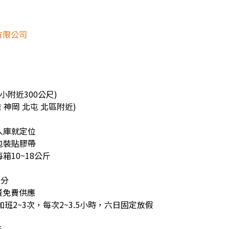
有限公司
小附近300公尺)
 神岡 北屯 北區附近)
、入庫就定位
、包裝貼膠帶
箱10~18公斤
0分
餐免費供應
班2~3次，每次2~3.5小時，六日固定放假