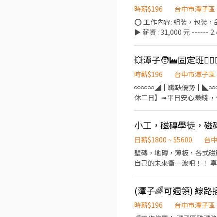
屯陳平店：台中市北屯區陳平路60巷15號
時薪$196
台中市潭子區
甲路70號 西屯工業 - 
⭕️ 工作內容: 組裝，包裝，品檢，測試作業。 - 📍 工作地點: 台中市潭子區祥和路。 - 💰
市西屯區何厝街86號 西屯
▶︎ 薪資 : 31,000 元 -----
西屯區福星北一街9號 西屯櫻城店：台中市西屯區櫻城一
資+班別津貼+48元/ 時 (約 39,448 元) 🔆夜
店：台中市大雅區雅潭路四段
17,000元!) ---- ⭕周
大雅中山 - 智取店：台中市大雅區中清路四段8號 潭子區 潭子榮興 -
元/次 ， 滿六個月 3,000元/次 
區中山路二段231號 潭子大豐 - 智取店：台中市
分機 1100 💬 𝕃𝕀ℕ𝔼 𝕀
陽 - 智取店：台中市豐原區
時薪$196
台中市潭子區
區 台中五常 - 智取店：
∞∞∞◢┃職缺優勢┃◣∞∞∞
亭街276、278號 台中
休二日】➟平日安心賺錢 ，假日開心休假 👛➟提供預支薪水
路377-2、377-3號 台中文
工作內容: ✨電子零件焊接
店：台中市西區華美街119
產品製程、進行新機種試 ⏰上班時間: ⏰日班08:00~17:10 ，薪資31,000元 ⏰小夜班15:50-00:30，薪資31,000元/月 +(小夜班津
小工，磁磚學徒，磁
西區五廊街6-1號 台中五
貼:30元/HR) ⏰大夜班23:50-08:30，薪資 31,000元/月+(大夜班津貼:48元/HR) 📌大小夜班均需在新夜班實習 13:00~21:30 小夜
誠街65號 東區 台中東英店：台中市東區東英二街79號 台中建德店：台中市東區建德街269、271號 台中進化店：台中市東區進
班培育獎金滿一個月：$200
日薪$1800 ~ $5600
台
化路215號 台中十甲店：台中市東區十甲路423號 太平區 太平大興 - 
三個月：$8000 💰久任獎金:滿1個月1000元/次、滿3個月3000元/次、滿6個月3000元/次 ※【須配合產線加班】 ∞∞∞◢┃詢問
壁磚，地磚，薄板，各式磁
中市太平區光興路719號 太平育仁店：台中市太平區育仁
預約┃◣∞∞∞ ✅服務專員➠文文小
自己的未來衝一波吧！！ 
屯永春南店：台中市南屯區永
➠https://lin.ee/RDrxb6W
段3號 南屯大英店：台中市
133號 南屯文心 - 智取店：台中市
(潭子🌈可週領) 線
市南區復興路二段75號 台
時薪$196
台中市潭子區
南區大慶街二段10號 台中高工店：台中市南區高工路480號 大
取店：台中市大里區塗城路7