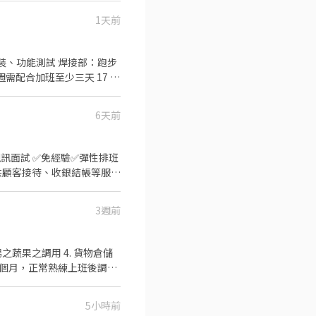
日加班超過晚上7:30或假日
1天前
合醫院，任職滿2週補貼)
♥~~⭐️【 應徵方式 】
嘉嘉 ➡️火速找嘉嘉
材組裝、功能測試 焊接部：跑步
一週需配合加班至少三天 17 :
：周日固定休假、週六要可配合加班 🩷
 - 【發薪制度】：次月10
6天前
上詢問此職缺 ⭐ 也可以加官
、支援 『以上都提供完善教
3週前
號 台中北屯 - 智取店：台
北屯區松竹路二段227號 北
5小時前