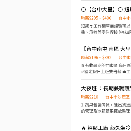
月，加班另有加班費依照勞基
加班四小時以上，補助加班餐
✅【交通車】提供免費市區線交通
時薪$205 ~ $400
台中市
⭐️~~♥~~♥~~╗ ↓↓找嘉嘉
短期 ❣️ 工作簡單無經驗可
https://lin.ee/Y30dL
機、飛輪等零件焊接 沖床部：上下
30 - 20 : 30 ) - 【
夜校生平日可不用加班 - 【
號 - 【工作環境】：員工汽
時薪$196 ~ $392
台中市
🧧有收暑期的門市🧧 烏日新興 - 智取店 💖求職不收費 ❌應徵人數眾多請勿直接到現場
✅國定假日上班雙倍薪 💼工作內容 ▶一般門店(有人店) ①負責包裹收寄、搬運、盤點、理貨等 ②提供顧客接待、收銀結帳等服務
③維持門市作業區環境、清潔維護作業 ④配合調店、支援 ▶
作業區環境、清潔維護作業 
大夜班 ：長期兼職
育訓練及店面實習』 ⏱工作時間 ▶一般門店(有人店) 早班：10:30-17:30 晚班：16:15-22:45、18:45-22:45 (固定班別,晚班一週
要有2天配合16:15上班) ▶智取店(無人店) 早班：07:00-12:30 晚班：18:30-22:30 夜班：23:30-03:30 假日班早班：07:00-12:00
時薪$210
台中市沙鹿區
假日班晚班：17:30-23:30 (固定班別,早班時段可微調) 💰薪資 ▶
1. 蔬果包裝備貨，進出貨進度及物料清點報告 2. 根據訂單的優先順序出貨 3. 配合出貨進度，安排現場之蔬果之調用 4. 貨物倉儲
$214 (智取店晚班額外獎金每小時 +20元)
的管理及冰箱蔬果擺放整理 工作內容簡單 但節奏快 我們需要頭腦清楚 做事效率好的夥伴 「試用期一個月，正常熟練上班後調時
日） 📌上班地點 北屯區 北屯松竹二 - 智取店：台中市北屯區松竹路二段703號 北屯大連 - 智取店：台中市北屯區大連路一段125
薪」
號 北屯敦富 - 智取店：台
中市北屯區北屯路178之7號
🔥 輕鬆工廠 👍久坐冷