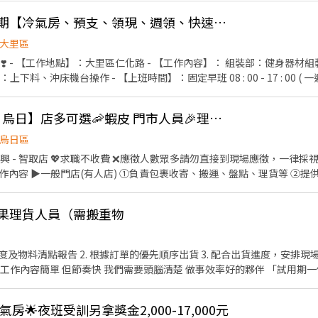
法給予 - ✅【提供預支】每周可預支 ✅【吃飯】補助餐費25元/天；若平
⚪【台中大里】⚪ 短期【冷氣房、預支、領現、週領、快速報到、無經驗可】❣️
費60元/天；餐費自付額於薪資中代扣 ✅【體檢】體檢補助(需至指定配
車 - ❤️請先按 【 我 要 應 徵 】 投遞履歷➡快速接洽面試 - ╔~~♥~~
大里區
 工作攏低嘉↓↓ ☎️連絡電話:0933670253 ☎️加賴詢問:@927wcdri 陳
以 ❣️ - 【工作地點】：大里區仁化路 - 【工作內容】： 組裝部：健身器
db ╚~~♥~~♥~~⭐️【 快速找工作 】⭐️~~♥~~♥~~╝
料、沖床機台操作 - 【上班時間】：固定早班 08 : 00 - 17 : 00 ( 
薪資制度】： 沖床 & 焊接 196 + 29 元工時獎金 = 225 / H - 【休假制度】
用餐休息】：中午休息60分鐘 / 上下午休10分鐘 - 【用餐制度】：免費供餐
【台中南屯 南區 大里 烏日】店多可選🦐蝦皮 門市人員🎉理貨上架收銀超簡單🙌🏻歡迎兼職打工
機車停車場 - ▶ —————【應徵方式】————— ◀ ⭐ 點選立即應徵或線
方詢問 ⭐ 官方帳號 : https://lin.ee/jVYoe5J ★ 加入後請幫我留姓名 / 電話 / 截圖職缺文 ★
烏日區
應徵，一律採視訊面試 ✅免經驗✅彈性排班
智取店(無人店) ①負責包裹收寄、搬運、盤點、理貨等 ②維持門市
③智取店為無人商店，有單日跑點需求(單日跑點2-5間門市) ④配合調店
蔬果理貨人員（需搬重物
一般門店(有人店) 時薪 $196 ▶智取店(無人店) 時薪 $204 烏日
 (智取店夜班額外獎金每小時 +40元) 🎉排班方式 一週至少排班四天（需含至少一天六或
中市北屯區敦富三街130號 北屯軍功 - 智取店：台中市北屯區東山路一段283
 北屯天津 - 智取店：台中市北屯區天津路三段181號 北屯松竹店：台中市
氣房🌟夜班受訓另拿獎金2,000-17,000元