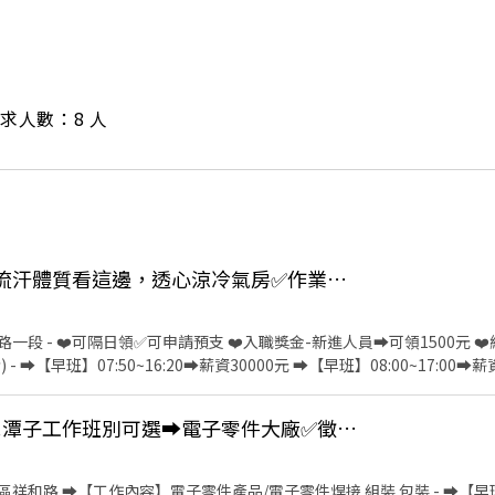
/ 需求人數：8 人
👍 Y-綠【不加班】易流汗體質看這邊，透心涼冷氣房✅作業員✅周休六日👌免經驗可
段 - ❤️可隔日領✅可申請預支 ❤️入職獎金-新進人員➡️可領1500元 ❤️績效
- ➡️【早班】07:50~16:20➡️薪資30000元 ➡️【早班】08:00~17:00➡️薪
00元✅中班津貼200元/天 ➡️薪資34200~34400元 - ➡️【中夜班】19:30~04
6600元 - ➡️【夜班】23:50~08:20➡️薪資30000元✅夜班津貼300元/天 ➡️薪
👍 Y-吉✨凉!真的很涼!潭子工作班別可選➡️電子零件大廠✅徵作業員✅
作.流水線組裝操作.品檢(依履歷安排部門.久站久坐都有) - ✅【工作環
勞保.健保.團保.特休.勞退 ✅【吃飯】早中班免費供餐.中夜班、夜班餐費有補
➡快速接洽面試 - ╔~~♥~~♥~~⭐️【 應徵方式 】⭐️~~♥~~♥~~╗ ↓↓
和路 ➡️【工作內容】電子零件產品/電子零件焊接.組裝.包裝 - ➡️【早班】08