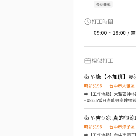
長期兼職
打工時間
09:00 ~ 18:00 
相似打工
時薪$196
台中市大雅區
➡️【工作地點】大雅區神林路一
- 08/25當日產能效率達標者) 
15:50~00:20➡️薪資300
貼300元/天 ➡️薪資36300~3
名品牌手機加工 CNC機台操
周休六日 ✅【安心就業】享有
時薪$196
台中市潭子區
【 我 要 應 徵 】 投遞履歷
➡️【工作地點】台中市潭子區祥