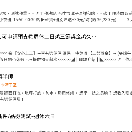
 北屯遼陽店：台中市北屯區遼陽五街41號 西屯區 西屯逢甲 - 智取店：台中市西屯區逢
智取店：台中市西屯區工業區一路96之2號 西屯何德店：台中市西屯區西屯路二
 工作時間 & 薪資 💰 1.日班: 08:00-17:00點
文心店：台中市西屯區文心路三段396號 西屯永福店：台中市西屯區永福路
- 2.小夜班: 15:50-00:30點 ▶︎薪資+班別津貼+30元/ 時 (約 36,280 元) ----- 3
街51-3號 大雅區 大雅中清店：台中市大雅區中清路四段839號 大雅雅潭
班需要受訓1至2個月的時間 🔆 受訓時間: 13:00-21:30 (完成受訓另外發獎金2,000-
922號 大雅民生二店：台中市大雅區民生路一段353號 大雅民生店：台
休六日 (需配合加班 加班達標額外有獎金) - 【福利】 ⭕️久任經獎勵: 滿一個月 1,0
 智取店：台中市潭子區榮興街5號 潭子中山店：台中市潭子
💥潭子🧑‍🏭固定班🙋🏻‍♀️可申請預支🉑️周休二日💰三節獎金💰久任獎金
⭕️ 特休 ，三節(生日/中秋/端午) __________________ ❣️ 想應徵 找娜娜 ❣️
潭子區大豐路三段82號 豐原區 豐原新生店：台中市豐原區新生北路63號 豐原惠
：@924lpgta (記得加 @ 喔！) 快速加入: https://lin.ee/uTDSgvh
惠陽街147號 豐原向陽店：台中市豐原區向陽路327號 豐原圓環店：台中市
台中市北區柳川東路四段100號 台中太原店：台中市北區太原路一段478-3
 😁【安心上工】➟享有勞健保.團保、特休 🧧【三節獎金】➟ (❤️端午
崇德店：台中市北區崇德路一段163號 台中錦中店：台中市北區錦中街16號
 ∞∞∞◢┃職缺介紹┃◣∞∞∞ 📍工作地點:台中市潭子區祥和路.號
昌店：台中市北區文昌東二街76號 台中邦邦店：台中市北區中清路一段647號 西區 台中華美 -
、組裝、測試、包裝作業 ✨產品檢驗作業 ✨試產前置作業掌握 ✨操作生
號 台中公正店：台中市西區公正路143號 台中大同店：台中市西區大同街2
磚半師
權店：台中市西區五權五街82-2號 台中南屯店：台中市西區南屯路一段6號
0、滿二個月：$4000、滿三個月：$5000 大夜班培育獎金滿一個月：$30
中市潭子區
智取店：台中市太平區大興路138號 太平光興 - 智取店：台
磚 牆面打底，地坪打底，防水，房屋修繕。 想學一技之長嘛？ 想收入穩
南路82號 南屯區 南屯春安 - 智取店：台中市南屯區春安二街38號1樓 南
姐 ✅手機➠0932-733-893 ✅L.I.N.E.➠@826jcnfy(要加@唷)
享有勞健保噢！
春南路56巷12號 南屯忠勇店：台中市南屯區忠勇路71-6號 南屯黎明
南屯區大英街144號 南屯大墩店：台中市南屯區大墩路37號 南屯黎明店
南屯區文心南路46號 南屯向心店：台中市南屯區向心南路935號 南區 台中復興 - 智取店：台中
路插件/品檢測試~週休六日
中建成店：台中市南區建成路1675號 台中國光 - 智取店：台中市南區國光
里區 大里爽文 - 智取店：台中市大里區爽文路975號 大里金城 - 智
98號 大里永大 - 智取店：台中市大里區永大街598號 大里工業店：台中