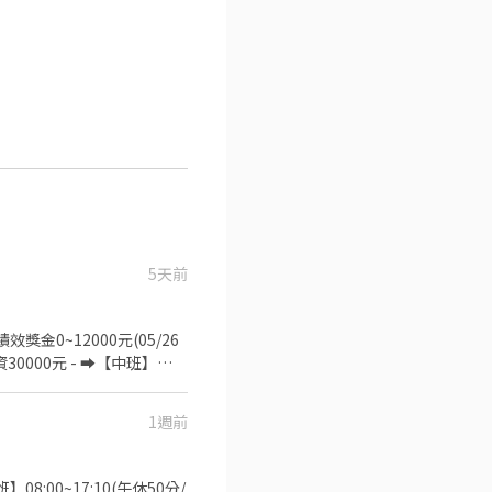
5天前
獎金0~12000元(05/26
資30000元 - ➡️【中班】
:00➡️薪資30000元✅中夜班津
資36300~36600元 - ▶️知
1週前
境】全廠冷氣房 ✅【休假制度】
助70塊/天 - ❤️請先按
找嘉嘉 工作攏低嘉↓↓ ☎️連絡
:00~17:10(午休50分/