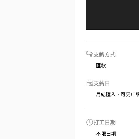
支薪方式
匯款
支薪日
月結匯入，可另申
打工日期
不限日期