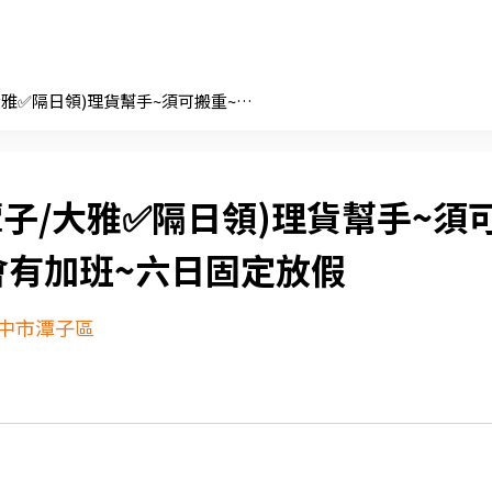
(潭子/大雅✅隔日領)理貨幫手~須可搬重~平日會有加班~六日固定放假
潭子/大雅✅隔日領)理貨幫手~須
會有加班~六日固定放假
中市潭子區