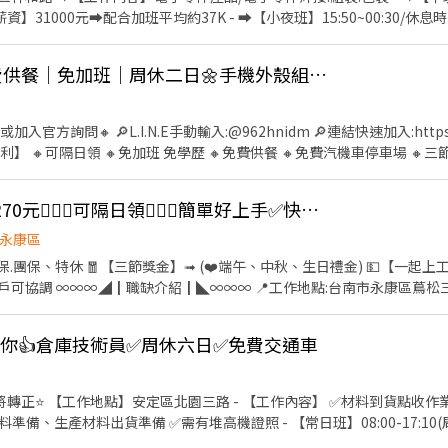
問:@927wcdri 陳嘉嘉 ➡️火速找嘉嘉 https://lin.ee/Y30dLdb ╚~~♥
】31000元➡️配合加班平均約37K - ➡️【小夜班】15:50~00:30/休息時間:
H ➡️薪資36K起.配合加班平均約42K ✨需在新夜班實習(13:00~21:30) ❤
00元 - ➡️【大夜班】23:50~08:30//休息時間:02:50~03:30 ➡️【薪
👍 🚀 可隔日領🍱 免費供餐｜免加班｜周休二日🌼手機外殼組包裝
班平均約45K ✨需在新夜班實習(13:00~21:30) ❤️培育獎金第一個月:300
金❤️ 滿1個月可領1000元/次;滿3個月可領3000元/次;滿6個月可領3000元/
安心就業】享有勞保.健保.團保.特休.勞退 ✅【餐費津貼】配合加班平日誤
入官方詢問🔸 🔎L.I.N.E手動輸入:@962hnidm 🔎連結快速加入:https://l
- ❤️請先按 【 我 要 應 徵 】 投遞履歷➡快速接洽面試 - ╔~~♥~~♥
 工作攏低嘉↓↓ ☎️連絡電話:0933670253 ☎️加賴詢問:@927wcdri 陳
神林路一段 【工作內容】:流水線組裝作業員 【工作時
db ╚~~♥~~♥~~⭐️【 快速找工作 】⭐️~~♥~~♥~~╝
💥永康💘高時薪200-270元🙋🏻‍♀️可隔日領🙋🏻‍♀️簡單好上手✅快速上工✅三節獎金
永康區
.團保、特休 🧧【三節獎金】➟ (❤️端午、中秋、生日禮金) 💵【一起上工
三街.號 💼工作內容: 進出貨
 確認貨品數量正確 異常包裹作業、每日作業異常排除 包裹條碼掃描 完成主管交辦
一小時，時薪200元，檔期津貼15元/時 ⭐長期晚五 17:00-02:00，休息一小時，時薪215
我罩你👍倉庫技術員✅周休六日✅免費交通車
要加@唷) ✅【快速加入】➠https://lin.ee/RDrxb6W
將轉正⭐️ 【工作地點】安定區北園三路 - 【工作內容】 ✅材料到貨點收作
準備、生產材料出貨準備 ✅需有堆高機證照 - 【常日班】08:00-17:10
依照勞基法給予 - 【常夜班】20:00~05:10(周休二日見紅休) 【薪資】➡️