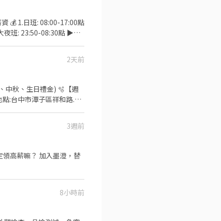
段42號 西屯何厝店：台中
27號 西屯福星店：台中市
.大夜班: 23:50-08:30點 ▶︎薪
中市大雅區民生路四段40號
00元/次 ， 滿三個月 3,000
2天前
 ☎️ 電話: 04-2560 0907
豐原區圓環東路315號 北
號 台中梅亭店：台中市北區梅
、中秋、生日禮金) 🫧【週
 台中篤行店：台中市北區篤行
 智取
產設備、維持生產順暢、切換
32號 台中五廊店：台中市
3週前
 台中忠誠店：台中市西區忠
00、滿二個月：$6000、滿
定領高薪嘛？ 加入墨澄，替
 ✅【快速加入】
三店：台中市南屯區黎明路一
：台中市南屯區黎明路二段
8小時前
路69號 台中樹德店：台中市
市大里區工業三路28號 大里