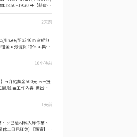
~~♥~~⭐️【 快速找工作 】
18:50~19:30 ➡️【薪資】
️培育獎金第一個月:2000元、
資】31000元+大夜班津貼48
2天前
0元、第二個月:6000元、第三
次 - ✅【工作環境】冷氣房
餐費80塊.假日100塊
in.ee/fFb246m 🌸絕無
~~⭐️【 應徵方式 】
嘉嘉 ➡️火速找嘉嘉
10小時前
】➟介紹獎金500元 👛➟提
事項 ⏰上班時間:
1天前
業、 ✅已驗材料入庫作業、
(周休二日見紅休) 【薪資】
31000元+夜班津貼8000元/