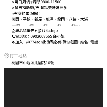
✳️可日周領✳️周領9800-11500
✳️餐費補助85/天 餐點美味選擇多
⭐有交通車 站點：
桃園、平鎮、新屋、龍潭、龍岡、八德、大溪
—-✄———-✄———-✄———-✄———-✄—-
📩報名請優先+ @774adnjb
📞電話找：0902008665 邱小姐
🍀加入+ @774adnjb後務必傳 職缺截圖+姓名+電話
打工地點
桃園市中壢區北園路10號