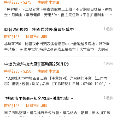
作 👍時薪早班$220 👍可日領/週領 👍靜電服 👍周邊停車方便 👍中午
時薪$225 ~ $275
桃園市中壢區
外出用餐 👍👍👍👍👍【求職最快速 每天都面試!】👍👍👍👍👍 ❤
⭐️免經驗、可二度就業 ⭐️書審錄取馬上上班 ⭐️不定期單日獎金、週獎
【工作地點】：桃園市中壢區西園路(中壢工業區) ❤【工作內容】
金、月獎金 ⭐️享勞健保、勞退6%、僱主責任險 ⭐️不會扣福利金!!! ⭐️
➽品檢員: 1.目視外觀不良辨識與隔離、整理 2.操作量測儀器(游標卡
特休假 【派駐廠商】:蝦皮 【工作內容】:投貨/分貨/~刷條碼/裝箱等
尺，分厘卡) 3.目檢單位會使用放大鏡 4.久坐居多 ❤【工作時間】-
等 【休假方式】：排休(月休8~9天) ⭐️檔期活動：08月 早八：
時薪250現領！桃園偶裝表演者招募中
1週前
需配合現場產線加班 ☛ 日班:08:00-16:30 💰【薪資待遇】: 日班
07:00~16:00 時薪225~240元（含津貼） 午班：14:00~23:00 時薪
$220/H ➽享有勞健保、勞退基金、團保 🎀想找好工作 應徵方式:
265~275元（含津貼） 【匯薪方式】：每月10號/周領/隔日領 ▶工
時薪$196
桃園市中壢區
✅0925-751371-洪小姐 ✅賴：https://lin.ee/sT0WJKx 🎇職缺很快
作地點：高鐵南:桃園市中壢區高鐵南路四段888號 【應徵方式】：
💰時薪250！桃園夜市街頭表演者招募中 📍能跑越多場地，錄取機
補滿，心動不如馬上行動🎈
✌葉專員0967255368 ✌薛專員0938456835 ✌截圖後·點擊鏈接應
率越高！ 🔥 衛星場地 時薪250 南崁五福夜市｜大竹夜市｜大園夜市
徵：https://lin.ee/AeE2u7i
｜菓林夜市 大溪夜市｜楊梅夜市｜埔心夜市｜新坡夜市 新屋夜市｜
璟都好夜市 ⭐ 主場 時薪196 八德興仁夜市｜中壢觀光夜市 桃園人潮
中壢光電科技大廠[[高時薪250/H冷氣廠房做二休二]]免費停車位AA-411
4天前
最穩的兩個主場，班最多、天天有場次， 新手最好練功、最快上手
的地方。 🚇 交通超方便 中壢觀光夜市走中壢車站幾分鐘就到， 八
時薪$230 ~ $250
桃園市中壢區
德、南崁、大竹、大園騎車都在 20 分鐘內， 機車好停，跑完直接
📍320桃園市中壢區合江路 【產業類別】光電通信產業 【工作內
回家不用趕末班。 班表上沒有列出的夜市或場地也能報名嗎？ 當然
容】組裝 / 包裝 / 測試 / 品檢 【工作時間】日班：07:00~19:00 / 夜
可以！桃園、新竹只要你跑得到的 夜市、商圈、活動、市集，都歡
班：19:00~07:00 【薪資待遇】日班：230/H / 夜班：250/H 【休假
迎提出來， 談得下來的場地我們就直接開班給你跑。 🌟 工作亮點
制度】做二休二 【休息時間】用餐時間1小時，間休3次各20分鐘
*桃園市中壢區~知名物流~誠徵包裝作業加工人員
1週前
・自主報班制－班表自己挑，想跑幾天跑幾天 ・新手友善機制－第
【用餐說明】自理，廠內有微波爐、冰箱、販賣機 【工作條件】全
一次上場有人帶，不會丟你一個人 ・天天有場次－不用等，明天就
套無塵衣作業、久站/走動/久坐依單位分配、配合體檢 【停車位】
時薪$196
桃園市中壢區
能開始賺 ・邊賺錢邊健身－跳一場等於健身房一小時 ・大方展現自
免費機車停車位 ⭕產線做光通元件、光通模組、晶元製造 ⭕產品非
商品清點整理、產品進行改包分裝、產品組合、貼標，流水加工線
我－舞台是你的，越敢玩收得越多 📋 招募說明 ・合作模式：接案合
常小又輕，不需要搬重 ⭕無塵室環境、冷氣廠房，須接受可穿全套