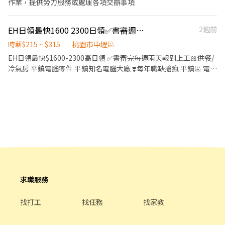
作業，提供勞力服務或處理各項交辦事項
作，日結／週結可談 ・新手試作：第一次上場請在報班時註明「新
無塵衣作業
人」， 時段抓 1～2 小時，先熟悉場地和流程 ・適合對象：能配
合夜間時段 不怕在人群面前表現的你 ・全台皆有團隊：北中南都
EH日領最快1600 2300日領✅書審週一三上工🎀供餐/冷氣房平鎮電腦零
2週前
有據點， 搬家或回鄉也能繼續跑，不用重新應徵 有興趣直接留言
時薪$215 ~ $315
桃園市中壢區
或私訊，會有專人跟你說明面試流程。
EH日領最快$1600-2300高日領 ✅書審完每週兩天報到上工🎀供餐/
冷氣房 平鎮電腦零件 平鎮知名電腦大廠 ❣️每年職缺搶瘋 平鎮區 電腦
零件組裝 包裝 測試 大廠❣️ 💎【工作內容】SMT機台操作/組包/IPQC
💎【上班時間】 日班 08:00～17:00 // 加班配合廠區時間 夜班 20:00
～05:00（8月3日報到）報到完，當天下夜班~ 💎【上班地點】平鎮
大全聯附近 💎【休假】週休二日❤8HR見紅休 😍上班還能擁有家庭
日🥰 💎【用餐】免費供餐，加班供2餐 💎【薪資待遇】日班時薪
$215/H、夜班時薪$235/H 👍日領我最快👍 日領我最快👍 😚日班日
領金額$1600😚 😚夜班日領金額$1700😚 💰💰全勤獎金$1000💰💰
✅靜電服 ✅免二面，書審過了就上班 ✅無經驗可 ✅快速安排上班 ✅
固定班別不輪班 ✅可日領 可周領 ✅免費機車停車位 ✅免費供餐 🎀應
徵方式: ☎加入好友，截圖詢問~ ✅0925-751371-洪小姐 ✅賴：
求職服務
@731kjelp ★✜✜✜✜✜✜✜✜✜✜亦可洽詢其他職缺唷
✜✜✜✜✜✜✜✜✜✜
找打工
找任務
找家教