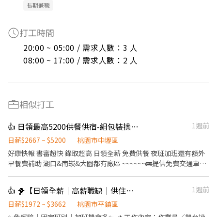
長期兼職
打工時間
20:00 ~ 05:00 / 需求人數：3 人

08:00 ~ 17:00 / 需求人數：2 人
相似打工
👍 日領最高5200供餐供宿-組包裝操作機台
1週前
日薪$2667 ~ $5200
桃園市中壢區
好康快報 書審超快 錄取超高 日領全薪 免費供餐 夜班加班還有額外
早餐費補助 湖口&南崁&大園都有廠區 ~~~~~~🚌提供免費交通車🚌
~~~~~~~ 日班210 中班240 夜班260 加班多 可彈性 ❣️ 先搶先贏 ❣️ 趕
快報名❣️截圖加瀨 【冷氣房上班】【週休六日、見紅休】 🌞日班
👍 🐥【日領全薪｜高薪職缺｜供住宿｜平鎮】🐥
1週前
08:00~17:30(可彈性加班2h) 中班 14:30~12:00 🌛夜班
20:00~05:30(可彈性加班2h) 薪資:60000~95000 工作內容： 組裝、
日薪$1972 ~ $3662
桃園市平鎮區
包裝、測試、操作機台 ☝️用餐方式:免費 ☝️休假說明:週休六日 #提供