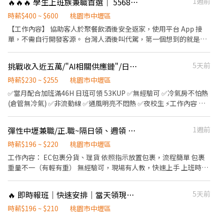
🔥🔥🔥 學生上班族兼職首選｜ 55688代駕-中壢
1週前
貼)-$82,697(含加班) ⭕夜班 255/H$44,880(含津貼)-$88,669(含加
班) ✅ 日班時段 : ★06:00～14:45★06:30～15:15★07:00～
時薪$400 ~ $600
桃園市中壢區
15:45★07:30～16:15★08:00～16:45★08:30～17:15 ✅ 中班時段 :
【工作內容】 協助客人於聚餐飲酒後安全返家，使用平台 App 接
★12:00-20:45★12:30-21:15★13:00-21:45★13:30-22:15★14:00-
單，不需自行開發客源。 台灣人酒後叫代駕，第一個想到的就是
22:45★14:30-23:15★15:00-23:45★15:30-00:15★16:00-00:45 ✅
55688代駕台灣第一品牌幫你帶單，你只需要專心服務、安心賺
夜班時段 :
錢。 服務範圍涵蓋全台灣!，不限定出勤地點，走到哪接到哪。 ⠀
★21:00~05:45★21:30~06:15★22:00~06:45★22:30~07:15★23:00~0
挑戰收入近五萬/"AI相關供應鏈"/日中夜班皆有快來報名!!!
5天前
【收入待遇】 ・每趟平均收入 NT$850，時薪換算 $400 起跳，高峰
(每半小時為一個班別)
期可達 $500以上 ・今年度兼職月收 3萬以上夥伴佔近 七成!!! ⠀ 【工
時薪$230 ~ $255
桃園市中壢區
作時間】 彈性排班，自由配合個人生活節奏！ ・基本門檻：每週上
✅當月配合加班滿46H 日班可領 53KUP ✅無經驗可 ✅冷氣房不怕熱
線至少 2 天、每天至少 3 小時 ・必上線時段：每週五晚上（把握週
(倉管無冷氣) ✅非流動線 ✅通風明亮不悶熱 ✅夜校生 ⚡️工作內容 散
末前夕黃金接單期！） 下班後兼差、假日多跑幾單、退休後維持收
熱器組裝、包裝、檢驗、機台操作 須配合搬重15-20公斤左右 (可兩
入，都非常適合。 ⠀ 【應徵條件】 ・需具備合法有效汽機車駕照 ・
個人一起搬) ⚡️上班時間 早班 08:00-17:00 *需配合加班，每次加班
彈性中壢兼職/正.職~隔日領、週領 （全夜EC包裹理貨員）
1週前
平時有開車習慣，熟悉基本道路駕駛 ・能操作手機 App 與導航軟體
約3小時 中班16:00-24:00 (7 . 5H) 夜班 00:00-08:00 ⚡️休假制度 周休
・無需代駕經驗，學生、上班族、退休人士皆可 ・三個月內核發的
六、日見紅休 ⚡️薪資制度 : 早班：205/H + 25/H 績效獎金 = 230/H 中
時薪$196 ~ $220
桃園市中壢區
良民證(全部期間)&無肇事紀錄證明 ・中國信託帳戶(數位戶可)
班：205/H + 40/H 績效獎金 = 245/H(需先於早班受訓1-2周) 夜班：
工作內容： EC包裹分貨、理貨 依照指示放置包裹，流程簡單 包裹
━━━━━━━━━━━━━━━━━━ ⠀ 【加入費用】 購買制服
205/H + 50/H 績效獎金 = 255/H (需先於早班受訓1-2周) *加班費基
重量不一（有輕有重） 無經驗可，現場有人教，快速上手 上班時段
／無任何開通費、入會費、月費 ⠀ 【加入流程】 ① 參加說明會（含
值為205/H計算 ⚡️休息時間 早班 ⟶ 12:00-13:00 / 上下午各休息 10
（可選班） ⭕ 全夜班 20:00－05:00 （依開線可能提前18：00或
面試與資料繳交，文件申請中者可先來） ② 實習培訓與考核 ③ 購
分鐘(10.-10.10/15.-15.10) 中夜班 ⟶ 用餐30分鐘 ⚡️工作地點 《各
19：00彈性上下班，皆依法計薪） 時薪 ：215元 激勵獎金： 滿
買制服、辦理入隊，最快當晚上線 中秋連假將至，年底尾牙、春酒
🔥 即時報班｜快速安排｜當天領現金 🔥
5天前
廠區都在附近，以總廠為主》 桃園市中壢區吉林北路5-2號 (總廠)
168小時 +2000元 想賺多一點，選這班最划算 ❗️❗️兼職報班時薪：220
旺季接踵而來，現在加入正好卡位，越早熟悉流程旺季越好賺。
桃園市中壢區松江北路11號 (製二廠) 桃園市中壢區自強四路8-1號
工作優點： 免經驗、錄取率高、彈性上班 加班費依法計算（1.34 /
時薪$196 ~ $210
桃園市中壢區
━━━━━━━━━━━━━━━━━━ ⠀ 【說明會場次/須先報
(自強廠) 桃園市中壢區東園路13號 (東園廠) ⚡️應徵方式⚡️ 線上投遞履