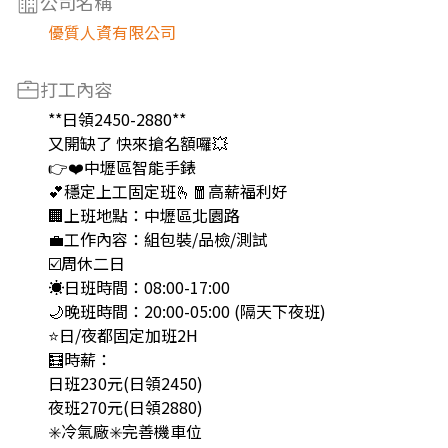
公司名稱
優質人資有限公司
打工內容
**日領2450-2880**
又開缺了 快來搶名額囉💥
👉❤️中壢區智能手錶
💕穩定上工固定班🫰🧧高薪福利好
🏢上班地點：中壢區北園路
💼工作內容：組包裝/品檢/測試
☑️周休二日
☀️日班時間：08:00-17:00
🌙晚班時間：20:00-05:00 (隔天下夜班)
⭐日/夜都固定加班2H
🧮時薪：
日班230元(日領2450)
夜班270元(日領2880)
✳️冷氣廠✳️完善機車位