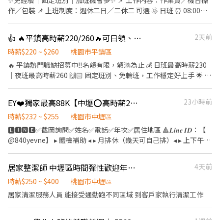
✨免經驗｜固定班別｜加班機會多✨ 📌 工作內容：作業員／機台操
住宿 #免費供餐 #蘆竹 #南崁 #大園 #免費交通車 #日領全薪 #高額週
作／包裝 📌 上班制度：週休二日／二休二 可選 🌞 日班 ⏰ 08:00－
領一萬 #轉他人帳戶 #現金 ⚡️⚡️⚡️名額有限 截圖✚ ʟɪɴᴇ 報名 ⚡️⚡️⚡️ 安心
17:15（8H） 💰 時薪約 220 元 🌙 夜班 ⏰ 22:00－07:15（8H） 💰
求職請找💼徐小姐 點擊快速✚好友： https://lin.ee/JefzYJo
時薪約 250 元 🔥 二休二班別也有缺！ 日班／夜班皆可安排 🌞二休
👍 🔥平鎮高時薪220/260🔥可日領、週領‼️固定班別免輪班‼️週休二日💯錄取率高✨
2天前
二班日班 ⏰ 07:00－19:00（12H） 💰 時薪約 230 元 🌙二休二班夜
班 ⏰ 19:00－07:00（12H） 💰 時薪約 260 元 加班費另計，收入更
時薪$220 ~ $260
桃園市平鎮區
穩定！ 💰額外獎金最高4200 💰 ✅ 免經驗可 ✅ 可立即上工 ✅ 冷氣廠
🔥 平鎮熱門職缺招募中‼️名額有限，額滿為止 💰 日班最高時薪230
房 ✅ 提供制服 ✅ 提供住宿 ✅ 穩定長期工作 #提供住宿 #平鎮 #中壢
｜夜班最高時薪260 🙌🏻 固定班別、免輪班，工作穩定好上手 🌟 #
#桃園 #八德 #日領全薪 #高額週領一萬 #轉他人帳戶 #現金 ⚡️⚡️⚡️名額
免經驗 #冷氣廠房 #環境舒適 🏭 光通訊模組組包裝作業，工作單純
有限 截圖✚ ʟɪɴᴇ 報名 ⚡️⚡️⚡️ 安心求職請找💼徐小姐 點擊快速✚好
📍 上班地點：桃園市平鎮區工業十路 👉 休假制度： ✔️ 週休二日
EY❤️獨家最高88K【中壢⭕高時薪255⭕等當兵可】班別自選.門市書審.週週領薪
23小時前
友： https://lin.ee/JefzYJo
（日、夜班可選） ✔️ 二休二（日、夜班可選） 👉 上班時間： 🌞 日
班（標準班） 08:00～17:15 🌙 夜班（標準班） 20:00～05:15 👉 薪
時薪$232 ~ $255
桃園市中壢區
資結構： ☀️ 標準日班：時薪220 🌙 標準夜班：時薪250 ☀ 二休二日
🅻🅸🅽🅴✅截圖詢問✅姓名✅電話✅年次✅居住地區 🔺𝑳𝒊𝒏𝒆 𝑰𝑫：【
班：時薪230 🌙 二休二夜班：時薪260 📌 加班費依勞基法另計 👉
@840yevne】 ▸ 體檢補助 ◂ ▸ 月排休（幾天可自己排）◂ ▸ 上下午各
用餐方式： 🍱 日班午餐80元／餐（薪資內扣） 👉 工作內容： ✔️ 光
１０分休息◂ ▸ 工作環境空調廠房 / 廠區乾淨明亮◂ ▸免經驗固定班 /
通訊模組組裝、包裝 ✔️ 全程穿無塵衣、配戴口罩 ✔️ 久站作業 #平鎮
提供美食團膳◂ ▸機車停車場 / 享有勞、健保、勞退6％◂ ▸三節禮金
居家整潔師 中壢區時間彈性歡迎年後轉職
4天前
工作 #高時薪 #固定班 #免輪班 #週休二日 #二休二 #光通訊 #免經驗
或禮品(到職滿三個月享有)◂ 【 職缺介紹 】 ✅ 工作產品 : 知名超商
#冷氣廠房 #快速上工 #桃園工作 ▃▃▃ 截圖私訊 快速報名 ▃▃▃
的食品加工/便當/御飯糰/涼麵/沙拉/三明治 ✅ 工作內容 : 食品製作烹
時薪$250 ~ $400
桃園市中壢區
📲 瀨 ID：00tingting 💬 私訊婷婷小姐，立即安排上工🥳
調、料理、配料加工、包裝、前置(洗食材)、調理(料理食材) ✅ 廠區
居家清潔服務人員 能接受通勤跑不同區域 到客戶家執行清潔工作
地址 : 中壢區自強一路(中壢工業區) ✅ 薪資說明 : ⭕日班 220~232/H
$40,832(含津貼)-$82,697(含加班) ⭕中班 232/H$40,832(含津