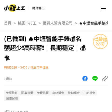
隨你開工
首頁
桃園市打工
優質人資有限公司
🔥中壢智能手錶💰名
額超少❗高時薪❗｜長期穩定｜💰
🛸
時薪$210 ~ $400
/
桃園市中壢區
1週前
免經驗可
同事可愛
免費供餐
年終獎金
全勤獎金
三節禮金
團體保險