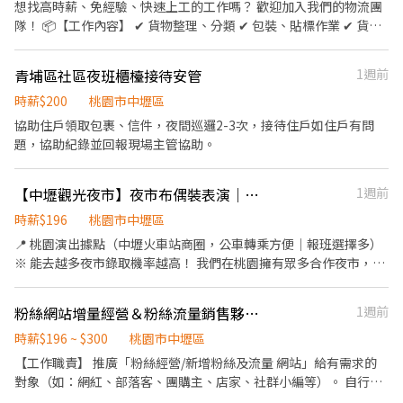
1.67） 國定假日雙倍薪 享勞保、健保、三節禮品 正.職休假制度：
想找高時薪、免經驗、快速上工的工作嗎？ 歡迎加入我們的物流團
名】 📌 白天固定場次｜每週四 14:00–16:00 ・桃園市中壢區培英
歷，將有專人聯絡安排 加入官方通訊帳號應徵：ID：@609repyd
月休8天 部分班別固定休六日 可配合排班 兼職者則依當日需求名額
隊！ 📦【工作內容】 ✔ 貨物整理、分類 ✔ 包裝、貼標作業 ✔ 貨品
路169號(台灣大車隊-桃園分公司) ⠀ 📌 晚上固定場次｜每週三
請提供：姓名＋聯絡電話＋「工作職務名稱」
報班 工作地點： 中壢區新生路二段378號
點收與理貨 ✔ 協助貨物搬運及環境整理 💰【薪資待遇】 🌙 小夜班
19:00–21:00 ・新北市三重區重新路五段609巷10號8樓之3 (湯城園
｜18:00～貨量結束 👉 時薪 196元 🌃 夜班｜00:30～貨量結束 👉 時
區) ━━━━━━━━━━━━━━━━━━ 💬 想了解更多細節？
青埔區社區夜班櫃檯接待安管
1週前
薪 210元 💵 隔日下班即可領現金！ ✨【工作優勢】 ✅ 無經驗可，新
加官方帳號，小編線上為你解答 👉 https://lin.ee/WrEcMQq 📝官
手也能快速上手 ✅ 工作內容簡單易學 ✅ 彈性報班，自由安排時間 ✅
時薪$200
桃園市中壢區
網資訊 👉 https://www.55688dd.net
快速媒合、立即上工 ✅ 現金領薪，不用等待發薪日 加入詢問並報班
協助住戶領取包裹、信件，夜間巡邏2-3次，接待住戶如住戶有問
快速上工！ 立即加入官方賴 @xinxu 🔥 即時報班｜快速安排｜當天
題，協助紀錄並回報現場主管協助。
領現金 🔥
【中壢觀光夜市】夜市布偶裝表演｜時薪196｜自主報班・無經驗可
1週前
時薪$196
桃園市中壢區
📍 桃園演出據點（中壢火車站商圈，公車轉乘方便｜報班選擇多）
※ 能去越多夜市錄取機率越高！ 我們在桃園擁有眾多合作夜市，您
可以根據交通便利性與個人喜好自行挑選： 🔥 時薪 196 元場地：
・中壢觀光夜市（桃園市中壢區）、八德興仁夜市 其他桃園地區
粉絲網站增量經營＆粉絲流量銷售夥伴（彈性排班／無經驗可／高獎金）
1週前
夜市時薪250元 🚇 交通：中壢火車站商圈，公車轉乘方便，下課下
班順路上工。 班表上沒有列出的夜市或場地也能報名嗎？當然可
時薪$196 ~ $300
桃園市中壢區
以！ 只要您有想去的夜市、商圈或適合演出的地點，歡迎主動洽
【工作職責】 推廣「粉絲經營/新增粉絲及流量 網站」給有需求的
詢，我們都可以為您協調排班，讓您在最熟悉、最方便的地方工
對象（如：網紅、部落客、團購主、店家、社群小編等）。 自行規
作。 🌟 工作亮點：傳遞幸福與正能量 ・自主報班制：上班時間與地
劃推廣管道（社群平台分享、論壇推薦、直接拜訪等皆可，無硬性