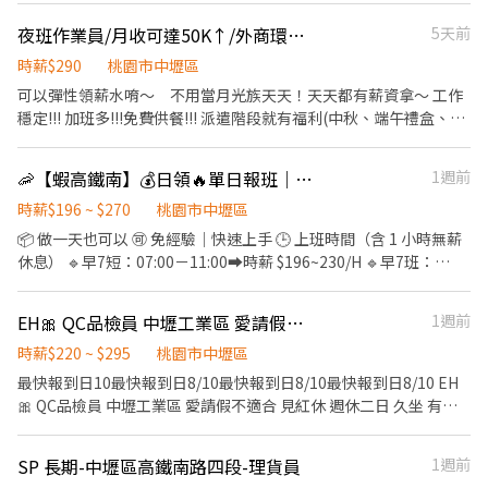
點由您決定，依每週行程、體力狀況靈活報名，享受真正的「工作
規定）。 零成本起步： 免加盟金、免囤貨、無任何隱藏費用。 需到
夜班作業員/月收可達50K↑/外商環境、工作穩定訂單多/周休日班/可日周領
5天前
自由」。 ・新手友善機制：擔心體力不支？沒關係！新人可先報名
公司，時段自行安排。 📌 薪資待遇 計算方式： 時薪制，成交即可
1～2 小時嘗試看看，確認適應後再開始長期排班。 ・天天有場次：
獲得15%高額分潤（詳細分潤比例面議）。 適合對象： 尋求額外收
時薪$290
桃園市中壢區
週一至週日每天都有場次可報名，多點任您挑選，想賺錢、想運動
入的學生、上班族。 想兼顧家庭與工作的自由工作者。
可以彈性領薪水唷～ 不用當月光族天天！天天都有薪資拿～ 工作
隨時都有機會。 ・邊賺錢邊健身：適合愛活動、想瘦身的夥伴。穿
穩定!!! 加班多!!!免費供餐!!! 派遣階段就有福利(中秋、端午禮盒、年
著可愛布偶裝與民眾互動，成就感滿分。 ・大方展現自我：只要您
終聚餐)!!! 實際工作地點位於: 桃園市大園區高鐵站前西路三段 鄰近
覺得可愛，跳舞、揮手、搞怪、拍照互動都大受歡迎。 📋 招募說明
momo北區物流中心、近中壢市區 【組包裝作業員】 #工作內容 1.
・合作模式：歡迎短期體驗、長期穩定合作。 ・新手試作：初次報
🦐【蝦高鐵南】💰日領🔥單日報班｜✅快速上手｜🉑無經驗
1週前
依照SOP進行電子產品組裝、檢驗、包裝等作業。 2.填寫生產報表
班請註明「新人」，可先安排 1～2 小時體驗。 ・適合對象：性格
以追蹤生產產出 【工作薪資】 (1.)時薪210， (2.)下夜班後享: 夜班
時薪$196 ~ $270
桃園市中壢區
開朗、喜歡小孩、體力耐力佳者。 ・可跨場次排班者優先（一週能
津貼450/日，夜點費200/日(當日工時須滿6H)。 **常態配合加班內
📦 做一天也可以 🉑 免經驗｜快速上手 🕒 上班時間（含 1 小時無薪
配合 3 天以上尤佳）。 ・布偶裝、道具、飲水公司全部提供，自己
部平均實領薪約可達50K以上** 【工作時間】 20:30-05:30 *需先至
休息） 🔹早7短：07:00－11:00➡️時薪 $196~230/H 🔹早7班：
不用準備任何東西，也不用先付任何費用。 ・全台皆有團隊：桃城
日班受訓 【休假】 周休六日；見紅休
07:00－16:00➡️時薪 $196~230/H 🔹夜12班：00:00－09:00➡️時薪
義演團服務範圍涵蓋全台灣。除了北北基桃，中彰雲嘉南、高屏亦
__________________________________________________ *
$220~270/H 📦 工作內容 ✔ 網購包裹理貨、分貨 ✔ 依現場主管指示
有據點，歡迎各地夥伴加入或介紹朋友！ 📝 面試怎麼進行 面試就在
EH🎀 QC品檢員 中壢工業區 愛請假不適合 見紅休 週休二日久坐 有經驗者優先
1週前
此為派遣職缺,有機會轉正 / 轉正薪資福利優渥~ *名額有限快來應徵
作業 📍上班地點 高鐵南倉｜桃園市中壢區高鐵南路四段
夜市現場，只需要配合 1 個小時，不用整場，當天就能看到實際工
報名 ★★★★★★★★ 求職窗口 ★★★★★★★★ 加L.I.N.E快速回
▬▬▬▬▬▬【📲 快速報名】▬▬▬▬▬▬ ❤️𝑳𝒊𝒏𝒆 𝑰𝑫：
時薪$220 ~ $295
桃園市中壢區
作的樣子，覺得合適再繼續排班，不勉強。
覆 ID : @609repyd 加入後請先傳訊告知您所要應徵的職務並留下姓
【0965330514 】明熙-Lisa 麗莎專員 留言 ✅ 職缺截圖 ✅ 一對一專
最快報到日10最快報到日8/10最快報到日8/10最快報到日8/10 EH
名及電話
人協助報名 💬 不強迫推銷｜不使用話術 🤝 誠信回覆｜有問必答
🎀 QC品檢員 中壢工業區 愛請假不適合 見紅休 週休二日 久坐 有經
驗者佳佳 🎀QC 品檢員 快速上班 中壢工業區 穩定高時薪 🎀 ✨ 愛請
假不要來✨ ✯見紅休 ✯ 【♡可日、週領♡】產品檢查&測試 🎀穩定
SP 長期-中壢區高鐵南路四段-理貨員
1週前
工作你快來~🎀 👍碳纖維複合材料檢查、測量 👍中壢工業區穩定工