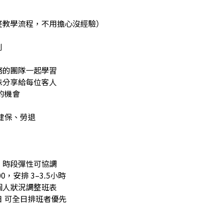
整教學流程，不用擔心沒經驗）
到
務的團隊一起學習
味分享給每位客人
的機會
健保、勞退
】
，時段彈性可協調
00，安排 3–3.5小時
個人狀況調整班表
 可全日排班者優先