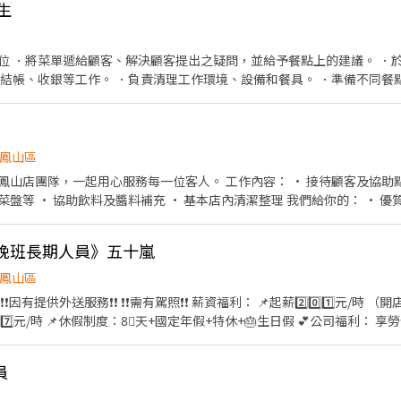
生
位 ．將菜單遞給顧客、解決顧客提出之疑問，並給予餐點上的建議。 ．
責結帳、收銀等工作。 ．負責清理工作環境、設備和餐具。 ．準備不同餐
負責擺盤、打包外帶服務。
鳳山區
每一位客人。 工作內容： • 接待顧客及協助點餐 • 協助上菜、收拾桌面
料及醬料補充 • 基本店內清潔整理 我們給你的： • 優質團隊氣氛，彼此幫助學習
• 員工餐點福利 • 彈性排班好安排 即使沒經驗也可應徵，我們樂意做你學習的第一步。
、晚班長期人員》五十嵐
鳳山區
利： 享勞健保、團保、各項獎金（生
績效獎金...）各項津貼（外送、點單、叫貨、包茶葉、幹部津貼...）、春酒、
彈性）學業生活都能兼顧 配合學生課表、社團活動、有另一份工作 排班彈
員
另外兼職、在校生都歡迎👏 【加分條件】 寒暑假、假日可配合
接聽☎️ 4.門市外送（公司