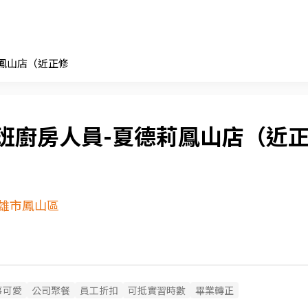
鳳山店（近正修
班廚房人員-夏德莉鳳山店（近
雄市鳳山區
事可愛
公司聚餐
員工折扣
可抵實習時數
畢業轉正