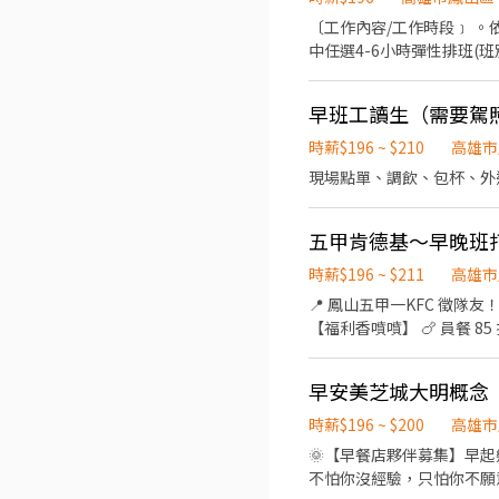
提供外送車🛵🛵）
〔工作內容/工作時段﹞ 。依據訓練標準程序製作餐點；櫃台/外送服務、門市環境清維護(騎乘公司提供之外送車 。可於各班別
中任選4-6小時彈性排班(班別依據面試餐廳需求為主 ﹝薪資福利﹞ ★ 
元(晉升組長後 ◆ 早、晚班津貼：23:00-07:00（每小時享有50-80元津貼 ◆ 健檢：任職滿一年起，公司提供年度健檢照顧你的健
康 ◆ 保險：除勞、健、勞退外，公司更為你投保團保維護你的安全 ◆ 員工用餐折扣：兼職夥伴當日任職滿4小時，即享有85折
早班工讀生（需要駕
員購折扣；組長當日任職每四小時享有乙餐員餐 ◆ 生日/節慶禮卷： 你
度 你過節我共歡，重要節慶我們提供你福利禮券 好好與家人歡慶 你旅遊我贊助，每年職福會提供你旅遊津貼 好好享受幸福人生
時薪$196 ~ $210
高雄市
◎ 詳細工作時間於面試時
現場點單、調飲、包杯、外
五甲肯德基～早晚班
時薪$196 ~ $211
高雄市
📍 鳳山五甲一KFC 徵隊友！ 💰 時薪 $
【福利香噴噴】 🍗 員餐 8
中，短期先不要喔🙅)
早安美芝城大明概念
時薪$196 ~ $200
高雄市
🌞【早餐店夥伴募集】早起幾小時，下午自由一整天！ 想找一份
不怕你沒經驗，只怕你不願意學！ 只要有責任