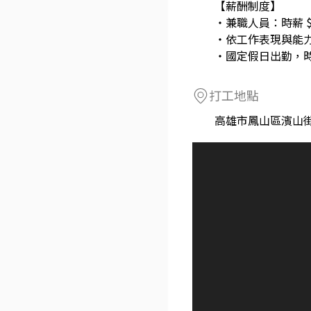
【薪酬制度】
・兼職人員：時薪 $2
・依工作表現與能力
・國定假日出勤，
打工地點
高雄市鳳山區濱山街