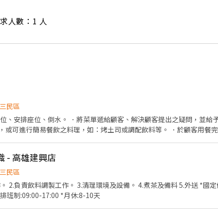
/ 需求人數：1 人
三民區
帶位、安排座位、倒水。 ．將菜單遞給顧客、解決顧客提出之疑問，並給予
，或可進行簡易餐飲之料理，如：烤土司或調配飲料等。 ．於顧客用餐
銀等工作。 餐飲內場： ．擔任廚師的助手，處理烹飪前與烹飪中之準備工
材。 ．負責清理工作環境、設備和餐具。 ．準備不同餐點所需要的食材。
職 - 高雄建興店
外帶服務。
三民區
*需具備機車駕
制:09:00-17:00 *月休:8-10天