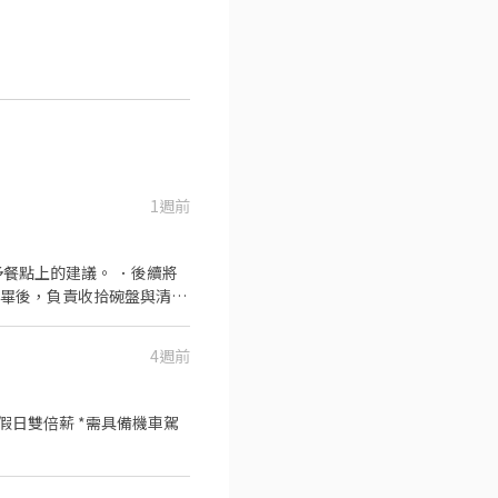
1週前
餐點上的建議。 ．後續將
完畢後，負責收拾碗盤與清理
作與其他餐廳相關事務。 ．
 ．協助測量食材的容量與
4週前