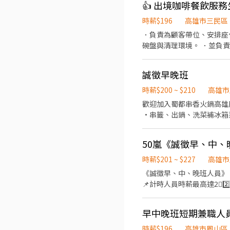
👍 出境咖啡餐飲服務
時薪$196
高雄市三民區
．負責為顧客帶位、安排座
碗盤與清理環境。 ．並負
量食材的容量與重量。 ．
誠徵早晚班
時薪$200 ~ $210
高雄市
歡迎加入蜀都串香火鍋高雄鳳山店團隊，一起用心服務
·串籤、出鍋、洗菜補冰箱菜盤等 • 協助飲
50嵐《誠徵早、中
時薪$201 ~ $227
高雄市
《誠徵早、中、晚班人員》 ❗️❗️因有提供外送服務❗️❗️ ❗️❗️需有駕照❗️❗️ 薪資福利： 📌起薪2️⃣0️⃣1️⃣元/時 （開店人員津貼 +800～1600）
📌計時人員時薪最高達2⃣️2️⃣7️⃣元/時 📌休假制度：8⃣️天+國定年假+特休+🎂生日假 💕公司福
日禮金、業績獎金、聚餐獎金、
【工作時間】 排班制（排班
早中晚班短期兼職人
求考量，歡迎提出詢問！ 基本時數4～8小時上班時間 有無經驗、
排班 願意認真、努力學習、責任感 工作內容： 1.點單收銀 包裝飲品 2.各類飲品泡製及廚房烹調 3.電話
時薪$196
高雄市鳳山區