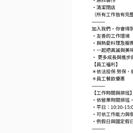
・原料製作
・清潔閉店
（所有工作皆有完
⸻
加入我們，你會得
・友善的工作環境
・與熱愛料理及服
・一起把真誠與美
・ 更多成長與進步
【員工福利】
＊依法投保 勞保、
＊員工餐飲優惠
⸻
【工作時間與排班
・依營業時間排班
・平日：10:30-15:
・可依工作能力與
・例假日與國定假日
⸻