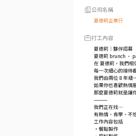
公司名稱
夏德莉企業行
打工內容
夏德莉｜夥伴招募
夏德莉 brunch 
在 夏德莉，我們相
每一次細心的接待
我們由兩位 8 年
如果你也喜歡熱情
那麼夏德莉就是讓
⸻
我們正在找…
有熱情、肯學、不
工作內容包括
・餐點製作