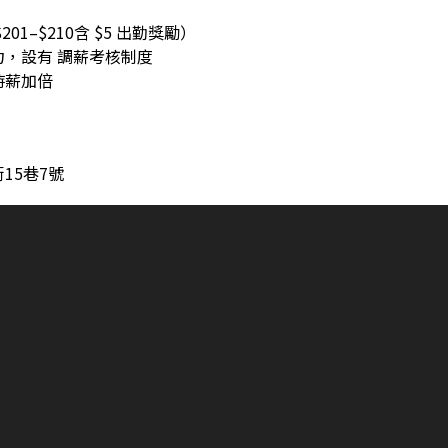
01–$210含 $5 出勤獎勵）
，設有 調薪考核制度
時薪加倍
15巷7號