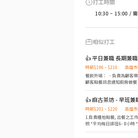
打工時間
10:30 ~ 15:00 
相似打工
👍 平日兼職 長期兼職
時薪$196 ~ $210
高雄市
餐飲外場： ．負責為顧客
顧客點餐訊息通知廚房做餐
環境。 ．並負責結帳、收
負責洗、剝、削、切各種食
👍 麻古茶坊 - 早班兼
重量。 ．負責擺盤、打包
時薪$201 ~ $220
高雄市
1.負責櫃枱點餐, 出餐之工作。 2.負責飲料調製工作。 3.清理環境及設備。 4.煮茶及備料 5.外送 *國定假日雙倍薪 
照 *平均每日排班6- 8小時 *排班