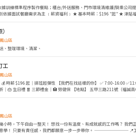
基本時薪：$196 "起" ★ 津貼福利 ◆ 值班津貼：每小時20
照）
生日我慶祝，生日當月我們提供你品牌禮卷 讓生日更有溫
鳳山區
告知
送、整理環境、清潔、
打工
鳳山區
196 起｜排班超彈性 【我們在找這樣的你】 ✅ 7:00-16:00 ✅11:00-20:00 ✅ 15:00-2400
5 折｜🎂 生日禮 🧧 三節禮金｜🏥 勞健保 【地點】 五甲三路211號（福
鳳山區
有溫度、有成就感的工作嗎？ 我們正在尋找一起打拼的夥伴！💛
感，我們都願意一步一步帶你。 ──────── 📍工作地點 高雄市鳳山區大明