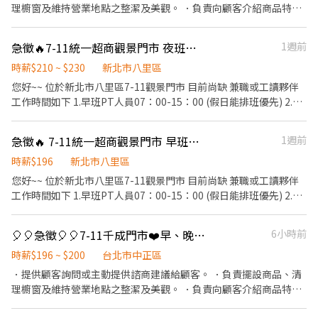
驗兼職短工時...等等加入我們一起工作唷~ 我們提供良好的工作環
理櫥窗及維持營業地點之整潔及美觀。 ．負責向顧客介紹商品特
@646QHBNC (大小寫皆可) 📩加入後請留言：姓名｜電話｜出生年
境，我們耐心教導，非常適合希望穩定工作者,長期一起生活及共
徵、品質與價格及示範操作方法，以協助顧客選擇。 ．負責在顧客
月日｜居住地｜職缺截圖 ☎️ 吳’s｜02-2208-6000 #2003 - 【免費
事!!! 請歡迎加入我們!! 以上有無經驗都可以談 無經驗者只要有心學
成交後之包裝、收款、交付商品、開發票或收據。 ．負責在當天結
交通車接駁路線】【五股-日班】 台北線｜07:45民權西路站(摩斯)
急徵🔥7-11統一超商觀景門市 夜班兼職工作人員
1週前
習 我們也會認真教育訓練,讓您快速融入及上手唷!! 工讀兼職時段也
束營業前，統計銷售情形、盤點貨品存量及撰寫當日業務報表。
可以致電來談談看
時薪$210 ~ $230
新北市八里區
您好~~ 位於新北市八里區7-11觀景門市 目前尚缺 兼職或工讀夥伴
工作時間如下 1.早班PT人員07：00-15：00 (假日能排班優先) 2.晚
班PT人員15：00-23：00 (假日能排班優先) 3.大夜PT人員23:00-
07:00 4.特殊可兼職時段也可來電洽詢哦!!! 職務內容說明 * 商品陳
急徵🔥 7-11統一超商觀景門市 早班兼職工作人員
1週前
列/收銀/顧客服務/清潔 * 有責任感/具工作熱忱/適團隊合作 福利福
利制度 勞保/健保/勞退提撥金/員工健檢/職災保險/全勤獎金 等等 我
時薪$196
新北市八里區
們歡迎二度兼職就業、高中畢業生、適合大四快畢業生、有超商經
您好~~ 位於新北市八里區7-11觀景門市 目前尚缺 兼職或工讀夥伴
驗兼職短工時...等等加入我們一起工作唷~ 我們提供良好的工作環
工作時間如下 1.早班PT人員07：00-15：00 (假日能排班優先) 2.晚
境，我們耐心教導，非常適合希望穩定工作者,長期一起生活及共
班PT人員15：00-23：00 (假日能排班優先) 3.大夜PT人員23:00-
事!!! 請歡迎加入我們!! 以上有無經驗都可以談 無經驗者只要有心學
07:00 4.特殊可兼職時段也可來電洽詢哦!!! 職務內容說明 * 商品陳
🎈🎈急徵🎈🎈7-11千成門市❤️早、晚、夜班兼職
6小時前
習 我們也會認真教育訓練,讓您快速融入及上手唷!! 工讀兼職時段也
列/收銀/顧客服務/清潔 * 有責任感/具工作熱忱/適團隊合作 福利福
可以致電來談談看
利制度 勞保/健保/勞退提撥金/員工健檢/職災保險/全勤獎金 等等 我
時薪$196 ~ $200
台北市中正區
們歡迎二度兼職就業、高中畢業生、適合大四快畢業生、有超商經
．提供顧客詢問或主動提供諮商建議給顧客。 ．負責擺設商品、清
驗兼職短工時...等等加入我們一起工作唷~ 我們提供良好的工作環
理櫥窗及維持營業地點之整潔及美觀。 ．負責向顧客介紹商品特
境，我們耐心教導，非常適合希望穩定工作者,長期一起生活及共
徵、品質與價格及示範操作方法，以協助顧客選擇。 ．負責在顧客
事!!! 請歡迎加入我們!! 以上有無經驗都可以談 無經驗者只要有心學