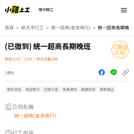
隨你開工
首頁
新北市打工
統一超商(金良商行)
統一超商長期晚班
統一超商長期晚班
時薪$196 ~ $200
/
新北市蘆洲區
1週前
彈性排班
免經驗可
同事可愛
免費健檢
團體保險
畢業轉正
公司名稱
統一超商(金良商行)
打工內容