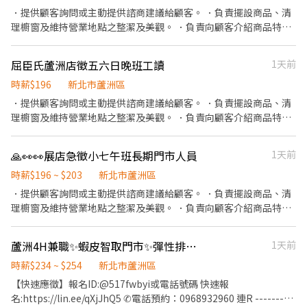
．提供顧客詢問或主動提供諮商建議給顧客。 ．負責擺設商品、清
理櫥窗及維持營業地點之整潔及美觀。 ．負責向顧客介紹商品特
徵、品質與價格及示範操作方法，以協助顧客選擇。 ．負責在顧客
成交後之包裝、收款、交付商品、開發票或收據。 ．負責在當天結
屈臣氏蘆洲店徵五六日晚班工讀
1天前
束營業前，統計銷售情形、盤點貨品存量及撰寫當日業務報表。
時薪$196
新北市蘆洲區
．提供顧客詢問或主動提供諮商建議給顧客。 ．負責擺設商品、清
理櫥窗及維持營業地點之整潔及美觀。 ．負責向顧客介紹商品特
徵、品質與價格及示範操作方法，以協助顧客選擇。 ．負責在顧客
成交後之包裝、收款、交付商品、開發票或收據。 ．負責在當天結
🙏👀👀展店急徵小七午班長期門市人員
1天前
束營業前，統計銷售情形、盤點貨品存量及撰寫當日業務報表。
時薪$196 ~ $203
新北市蘆洲區
．提供顧客詢問或主動提供諮商建議給顧客。 ．負責擺設商品、清
理櫥窗及維持營業地點之整潔及美觀。 ．負責向顧客介紹商品特
徵、品質與價格及示範操作方法，以協助顧客選擇。 ．負責在顧客
成交後之包裝、收款、交付商品、開發票或收據。 ．負責在當天結
蘆洲4H兼職✨蝦皮智取門市✨彈性排班✨時薪234-254✨無經驗可✨ZO
1天前
束營業前，統計銷售情形、盤點貨品存量及撰寫當日業務報表。
時薪$234 ~ $254
新北市蘆洲區
【快速應徵】報名ID:@517fwbyi或電話號碼 快速報
名:https://lin.ee/qXjJhQ5 ✆電話預約：0968932960 連R ----------