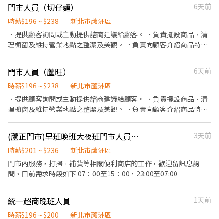
成交後之包裝、收款、交付商品、開發票或收據。 ．負責在當天結
門市人員（切仔麵）
6天前
習 我們也會認真教育訓練,讓您快速融入及上手唷!! 工讀兼職時段也
束營業前，統計銷售情形、盤點貨品存量及撰寫當日業務報表。
可以致電來談談看
時薪$196 ~ $238
新北市蘆洲區
．提供顧客詢問或主動提供諮商建議給顧客。 ．負責擺設商品、清
理櫥窗及維持營業地點之整潔及美觀。 ．負責向顧客介紹商品特
徵、品質與價格及示範操作方法，以協助顧客選擇。 ．負責在顧客
成交後之包裝、收款、交付商品、開發票或收據。 ．負責在當天結
門市人員（蘆旺）
6天前
束營業前，統計銷售情形、盤點貨品存量及撰寫當日業務報表。
時薪$196 ~ $238
新北市蘆洲區
．提供顧客詢問或主動提供諮商建議給顧客。 ．負責擺設商品、清
理櫥窗及維持營業地點之整潔及美觀。 ．負責向顧客介紹商品特
徵、品質與價格及示範操作方法，以協助顧客選擇。 ．負責在顧客
成交後之包裝、收款、交付商品、開發票或收據。 ．負責在當天結
(蘆正門市)早班晚班大夜班門市人員（短期勿試）
3天前
束營業前，統計銷售情形、盤點貨品存量及撰寫當日業務報表。
時薪$201 ~ $236
新北市蘆洲區
門市內服務，打掃，補貨等相關便利商店的工作，歡迎留訊息詢
問，目前需求時段如下 07：00至15：00，23:00至07:00
統一超商晚班人員
1天前
時薪$196 ~ $200
新北市蘆洲區