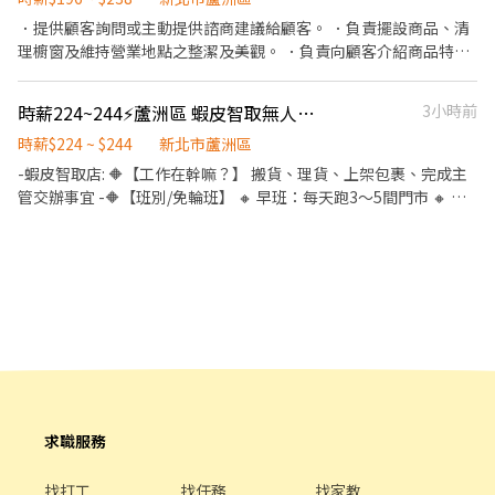
洲區民族路327巷24號1樓 蘆洲光榮店 新北市蘆洲區光榮路24號1樓
有機車&駕照🔔 ⸻ ✅工作時間： 🔹早班：07:00-12:00、07:30-
蘆洲民族二店 新北市蘆洲區民族路151號 蘆洲保和店 新北市蘆洲區
．提供顧客詢問或主動提供諮商建議給顧客。 ．負責擺設商品、清
12:30、08:00-13:00、08:30-13:30 🔹晚班：17:30-22:30、17:30-
保和街97號 蘆洲中山店 新北市蘆洲區中山一路269號 蘆洲和平店 新
理櫥窗及維持營業地點之整潔及美觀。 ．負責向顧客介紹商品特
23:30、18:30-22:30、18:30-23:30 (上班時數為2~6小時依實際情況
北市蘆洲區和平路205號 ✨【智取店以下】: 蘆洲光華 - 智取店 新北
徵、品質與價格及示範操作方法，以協助顧客選擇。 ．負責在顧客
而定) 🔹夜班 ：23:30–03:30 (上班時數為2~4小時依實際情況而定)
市蘆洲區中正路185巷25弄1號1樓 蘆洲永康 - 智取店 新北市蘆洲區
成交後之包裝、收款、交付商品、開發票或收據。 ．負責在當天結
時薪224~244⚡蘆洲區 蝦皮智取無人店PT🎈無經驗OK/固定班別
3小時前
🔹假日早班：07:00-12:00 🔹假日晚班：17:30-23:30 (上班時數為
永康街49號1樓 蘆洲保佑 - 智取店 新北市蘆洲區民族路435號1樓 蘆
束營業前，統計銷售情形、盤點貨品存量及撰寫當日業務報表。
2~6小時，一個月至少6天，依實際情況而定) ⸻ ✅工作待遇：
洲仁愛 - 智取店 新北市蘆洲區仁愛街75號1樓 蘆洲水湳 - 智取店 新
時薪$224 ~ $244
新北市蘆洲區
日班時薪=$224 晚班另有獎金+20=時薪$244 夜班另有獎金+40=時
北市蘆洲區水湳街31號1樓 蘆洲得勝 - 智取店 新北市蘆洲區中山二
-蝦皮智取店: 🔶【工作在幹嘛？】 搬貨、理貨、上架包裹、完成主
薪$264 ━━━━━━━━━━━━━ 📍 【熱門開缺地點】新北市
路118號1樓 蘆洲長安二 - 智取店 新北市蘆洲區長安街44號1樓 蘆洲
管交辦事宜 -🔶【班別/免輪班】 🔸 早班：每天跑3～5間門市 🔸 晚
三重、土城、中和、永和、汐止、板橋、淡水、新店、新莊、蘆洲
永安 - 智取店 新北市蘆洲區永安南路二段230號1樓 蘆洲民族 - 智取
班：每天跑1～3間門市 - 🔶工作時間(通常上班時間2~4小時)： 🔸早
━━━━━━━━━━━━ 📩 【火速卡位應徵流程】 ➊ 點擊填寫
店 新北市蘆洲區民族路60號
班：08:00～13:00 🔸晚班：18:30～22:30 一周至少配合4天,六日需
廠商制式履歷（1分鐘完成，快速安排送審）： 👉
要能配合排班~~~ - 🔶【智取店所需條件】 • 有駕照、有機車，需
https://reurl.cc/Wbek79 🔒 【隱私防線】個資僅供廠商審核，敏感
要支援鄰近智取店 • 可搬重10~15KG 物流箱 • 若沒有機車的話可
欄位（身分證/詳細地址）錄取前皆可先不填！ ➋加入留言： 👉
考慮蝦皮一般有人店應徵 - 🔶【時薪】:224~244 🔶【門店缺額】 新
https://lin.ee/OBnhVN5 私訊留下 ⌜姓名+電話 +應徵蝦皮門市人
北市蘆洲區水湳街31號1樓 新北市蘆洲區長安街44號1樓 - 🔸【依法
員」💥
投保】❶勞保。❷團保。❸勞退。 🔸【其他福利】❶油資補貼。❷
推薦獎金 - 👇👇快速應徵通道👇👇 🔜請加入專員窗口 :
https://lin.ee/sSSCigY 加入後留言:姓名/電話/找威利 安排面試 蝦
皮(地區) ⛔無抽成無費用✊其他職缺也可詢問👌安心就業免煩惱
求職服務
找打工
找任務
找家教