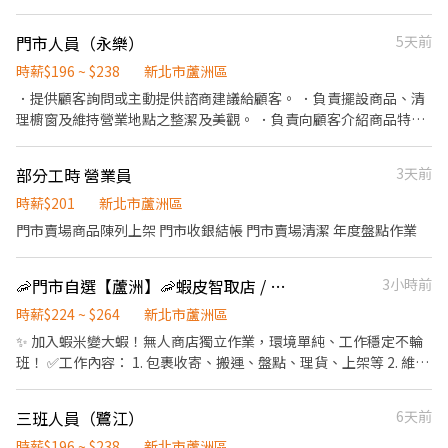
---------------------------------------------------------------------
--------------------------- ✨門市人員工作內容如下： 1 協助區經理
門市人員（永樂）
5天前
執行門市營運、維護 2 負責包裹收寄、搬運、盤點、理貨等 3 負責
商品銷售、上架排面、進貨、補貨 4 提供顧客接待、收銀結帳等服
時薪$196 ~ $238
新北市蘆洲區
務 5 維持門市作業區環境、清潔維護作業 6 配合調店、門市支援 ✨
．提供顧客詢問或主動提供諮商建議給顧客。 ．負責擺設商品、清
智取店人員工作內容如下： 1 協助門市營運：包裹收寄、搬運、盤
理櫥窗及維持營業地點之整潔及美觀。 ．負責向顧客介紹商品特
點、理貨、上架等 2 維持門市作業區環境、清潔維護作業 3 智取店
徵、品質與價格及示範操作方法，以協助顧客選擇。 ．負責在顧客
為無人商店，有跑點需求(少數區域除外) 早班、午班、全班兼職人
成交後之包裝、收款、交付商品、開發票或收據。 ．負責在當天結
部分工時 營業員
3天前
員每日工作門店會分在3-5間門市排班 晚班兼職人員每日工作門店
束營業前，統計銷售情形、盤點貨品存量及撰寫當日業務報表。
會分在2-3間門市排班 4 須配合蝦皮店到店工作內容調整 5 偶爾須配
時薪$201
新北市蘆洲區
合鄰近有人店門市支援 ✨採【排休制】安排休假 ✨【薪資待遇】 時
門市賣場商品陳列上架 門市收銀結帳 門市賣場清潔 年度盤點作業
薪 $216~244 ✨【門市店上班時間】 : 早班:全11:00-19:30 兼職
10:30-17:00、11:00-17:30 午班:兼職15:00~19:00 晚班:全14:15-
22:45 兼職16:15-22:45、18:45-22:45 ✨【智取店上班時間】: ⭕早
🦐門市自選【蘆洲】🦐蝦皮智取店 / 免經驗、快速報到 💰時薪 224-264
3小時前
班時段 - 07:00-12:00、07:30-12:30、08:00-13:00、08:30-13:30
時薪$224 ~ $264
新北市蘆洲區
⭕晚班時段 - 17:30-21:30、18:00-22:00、18:30-22:30、17:30-
✨ 加入蝦米變大蝦！無人商店獨立作業，環境單純、工作穩定不輪
22:30、17:30-23:30 ⭕夜班時段：23:30–03:30（跨日夜班），實
班！ ✅工作內容： 1. 包裹收寄、搬運、盤點、理貨、上架等 2. 維持
際上班時間依門市安排為主。 • 跑點範圍：工作型態為每日跑點約
門市作業區環境、清潔維護作業 3. 智取店為無人商店，有單日跑點
3–10家門市，跑點距離約16km內。 (排班2-5小時) ▶️若包裹多,會
1-5間門市 4. 須配合蝦皮店到店工作內容調整 5. 須配合鄰近有人店
加班05到1小時 ▶️實際排班時數依主管安排 ✨【門市店以下】: 蘆洲
三班人員（鷺江）
6天前
門市支援 🌙🌙夜班說明🌙🌙 工作型態：為每日跑點約3–10家門市，
長安店 新北市蘆洲區長安街194巷11號1樓 蘆洲民族三店 新北市蘆
跑點距離約16km內 需可配合(早班/晚班)擇一於門市安排受訓 🔔需
時薪$196 ~ $238
新北市蘆洲區