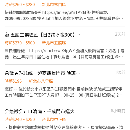
時薪$260 ~ $280
新北市林口區
快速詢問職缺加賴🌟 https://lin.ee/pYnTA8M 🌟 連絡電話
☎️0909920285☎️ 找 Ada🙋‍♀ 加入後留下姓名 + 電話 + 截圖職缺🤩 🈚️
詐騙🈚️💯安心就業💯 ——————————————————— 📍工作地
點 桃園市龜山區文信路 工作內容 ✅ 電商物流理貨作業 ✅ 商品包
👍 五股工業區💌【日270∥夜300】高錄取率⸝公司供餐⸝免學經歷⸝快速上班⸝周借支
2天前
裝、分類 ✅ 貼標、撿貨、刷條碼 ✅ 退換貨處理 ✅ 其他倉儲相關作
業 上班時段 🌞 早班｜08:00－17:00休息：12:00－13:15 早半｜
時薪$270 ~ $500
新北市五股區
10:00-14:00 🌙 夜班｜16:00－01:00休息：18:30－19:30、22:00－
💬快速應徵：https://reurl.cc/aX4gWZ 📩加入後請留言：姓名｜電
22:15 夜半｜20:00-24:00 薪資待遇 💰 早班：260元／時 💰 夜班：
話｜出生年月日｜居住地｜職缺截圖 - ❌【目前沒有暑工(僑生)&長
280元／時 休假制度 📅 排休制 ✨ 免經驗可 ✨ 工作簡單好上手 ✨ 歡
期學生】❌ 荷包省省✅員工餐廳40/餐,有OK超商 貼心周領✅急用錢
迎想穩定工作的你加入我們！ 快速詢問職缺加賴🌟
供週借支 速戰速決✅夜班快速下夜(依學習狀況) 高錄取率✅快速上
急徵🔥7-11統一超商觀景門市 晚班兼職工作人員
1週前
https://lin.ee/pYnTA8M 🌟 連絡電話☎️0909920285☎️ 找 Ada🙋‍♀ 加
班免等待 人人有機會✅免學經歷,專人教學 穩定有保障✅長期穩定皆
入後留下姓名 + 電話 + 截圖職缺🤩
可轉正 轉正福利多✅享年終、調薪、尾牙、員旅等.. - ▶️工作內容：
時薪$196
新北市八里區
光纖通訊；組包裝、測試、機台操作等.... ▶️工作地點：五股區五工
您好~~ 位於新北市八里區7-11觀景門市 目前尚缺 兼職或工讀夥伴
六路**號➜近五股工業區、新莊副都新 ▶️工作時間： 日班：
工作時間如下 1.早班PT人員07：00-15：00 (假日能排班優先) 2.晚
08:30~17:30 薪資：270/H~450/H 月約：$47,520~$81,000 夜班：
班PT人員15：00-23：00 (假日能排班優先) 3.大夜PT人員23:00-
20:30~05:30 薪資：300/H~500/H 月約：$52,800~$100,000 ▶️休
07:00 4.特殊可兼職時段也可來電洽詢哦!!! 職務內容說明 * 商品陳
🎈急徵🎈7-11濟南、千成門市巡大
6小時前
假制度：做五休二(非六日) ▶️休息時間：間休10分、用餐60分 ▶️工
列/收銀/顧客服務/清潔 * 有責任感/具工作熱忱/適團隊合作 福利福
作重點：每月10日發薪、久站久坐、全套無塵衣(冷氣超冷不怕
利制度 勞保/健保/勞退提撥金/員工健檢/職災保險/全勤獎金 等等 我
時薪$240 ~ $250
台北市中正區
熱!)、顯微鏡(電腦螢幕)、訂單量加班 - 【💛南希陪你找工作｜安心
們歡迎二度兼職就業、高中畢業生、適合大四快畢業生、有超商經
．提供顧客詢問或主動提供諮商建議給顧客。 ．負責擺設商品、清
又放心】 💬快速應徵：https://reurl.cc/aX4gWZ ✨手動加ʟɪɴᴇ：