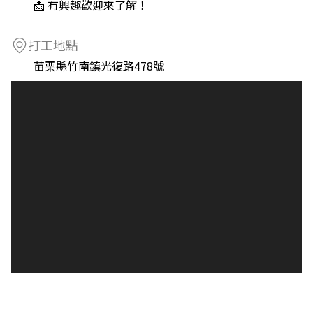
📩 有興趣歡迎來了解！
打工地點
苗栗縣竹南鎮光復路478號