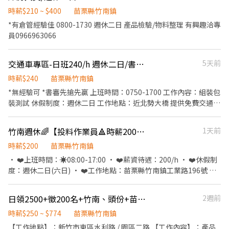
時薪$210 ~ $400
苗栗縣竹南鎮
*有倉管經驗佳 0800-1730 週休二日 產品檢驗/物料整理 有興趣洽專
員0966963066
交通車專區-日班240/h 週休二日/書審即可
5天前
時薪$240
苗栗縣竹南鎮
*無經驗可 *書審先搶先贏 上班時間：0750-1700 工作內容：組裝包
裝測試 休假制度：週休二日 工作地點：近北勢大橋 提供免費交通車
有興趣洽0975766006
竹南週休🌈【投料作業員🔺時薪200🔺週預支】M-M15
1天前
時薪$200
苗栗縣竹南鎮
• ❤️上班時間：☀️08:00-17:00 • ❤️薪資待遇：200/h • ❤️休假制
度：週休二日(六日) • ❤️工作地點：苗栗縣竹南鎮工業路196號 •
❤️工作內容： • 1.配方配製。 • 2.押出機/造粒機操作。 • 3.設備
操作與維護。 • 4.需搬運原料重物(約25公斤)。(1-2小時一次) •
日領2500+徵200名+竹南、頭份+苗栗市皆提供免費交通車(周休)+書審可
2週前
❤️工作服裝 : 穿著便服 • ⚡️享轉正機會 • ⚡️學生可 • ⚡️可週領 • ⚡️
天天皆可面試 • ⚡️享勞保、健保、勞退、團保、三節、特休 傳你的
時薪$250 ~ $774
苗栗縣竹南鎮
名字以及截圖職缺，他會跟你說後續唷 ID:@866feuvn(晨洸人力銀
【工作地點】：新竹市東區水利路 / 園區二路 【工作內容】：產品