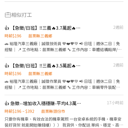
相似打工
👍 【急徵/日班】‼️三義🔥3.7萬起🔥點焊技術員🔥無經驗可🔥週休二日
2週前
時薪$196
苗栗縣三義鄉
🚗 裕隆汽車三義廠｜誠徵技術員 💙❤️🧡💚 📢 日班｜週休二日｜免
經驗｜ 📍 工作地點：苗栗縣三義鄉 🔧 工作內容：車體結構點焊/鈑
金 🕗 工作時間：08:00－16:45 📅 休假制度：週一至週五上班，週
休二日，見紅就休 💰 薪資待遇： 34,000～37,000 元 ✅ 應徵資格 •
👍 【急徵/日班】‼️三義🔥3.5萬起🔥裝配技術員🔥無經驗可🔥週休二日
2週前
高中職畢業 • 具普通小型車駕照 • 無經驗可 🌟 工作穩定、環境單
純，提供完善教育訓練，讓您安心學習、穩定發展！! 📩 有興趣歡迎
時薪$196
苗栗縣三義鄉
按下【立即應徵】或留言姓名、聯絡電話，我們將盡快與您聯繫！
🚗 裕隆汽車三義廠｜誠徵作業員 💙❤️🧡💚 📢 日班｜週休二日｜免
經驗｜ 📍 工作地點：苗栗縣三義鄉 🔧 工作內容：車輛零件裝配作
業 🕗 工作時間：08:00－16:45 📅 休假制度：週一至週五上班，週
休二日，見紅就休 💰 薪資待遇： 32,000～35,000 元 ✅ 應徵資格 •
👍 急徵--增加收入穩穩賺-平均4.3萬-6萬--NN頭份公北
17小時前
高中職畢業 • 具普通小型車駕照 • 無經驗可 🌟 工作穩定、環境單
純，提供完善教育訓練，讓您安心學習、穩定發展！ 📩 有興趣歡迎
時薪$196 ~ $392
苗栗縣頭份市
按下【立即應徵】或留言姓名、聯絡電話，我們將盡快與您聯繫！
只要你有機車、有效合法的機車駕照 一台安卓系統的手機，機車安
裝好貨架 就能開始賺錢嘍））） 我貨供、你配送 單純、穩定、高報