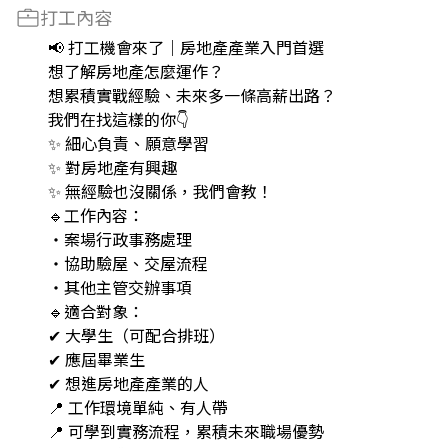
打工內容
📢 打工機會來了｜房地產產業入門首選
想了解房地產怎麼運作？
想累積實戰經驗、未來多一條高薪出路？
我們在找這樣的你👇
✨ 細心負責、願意學習
✨ 對房地產有興趣
✨ 無經驗也沒關係，我們會教！
🔹工作內容：
・案場行政事務處理
・協助驗屋、交屋流程
・其他主管交辦事項
🔹適合對象：
✔ 大學生（可配合排班）
✔ 應屆畢業生
✔ 想進房地產產業的人
📍 工作環境單純、有人帶
📍 可學到實務流程，累積未來職場優勢