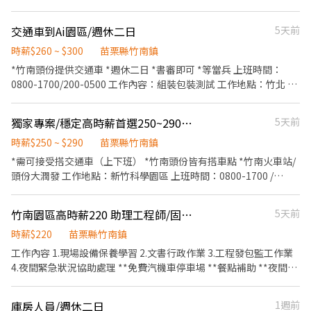
酬 真的真的超easy 😊😊😊 ✔️ 收入可達 4.3萬-6萬以上（依實際配送
量） ✔️ 純配送性質，無需處理金流 🏍️ 工作時間 ✔️ 08:00即可開始送
交通車到Ai園區/週休二日
5天前
貨 ✔️ 配送範圍3公里內 📅 休息安排 ✔️一週排休兩天 ✅ 基本條件 ✔️
自備機車 ✔️ 有效駕照＋強制險 ✔️ Android手機 🚀 應徵方式 --------
時薪$260 ~ $300
苗栗縣竹南鎮
-------------------------------------------- 快速應徵【截圖應徵職
*竹南頭份提供交通車 *週休二日 *書審即可 *等當兵 上班時間：
缺+姓名+電話】 官方賴：@346uatki 會有專人與您聯絡，安排面試
0800-1700/200-0500 工作內容：組裝包裝測試 工作地點：竹北 有
~
興趣洽0966963066
獨家專案/穩定高時薪首選250~290元/交通車進軍竹科/日夜固定班/週休二日
5天前
時薪$250 ~ $290
苗栗縣竹南鎮
*需可接受搭交通車（上下班） *竹南頭份皆有搭車點 *竹南火車站/
頭份大潤發 工作地點：新竹科學園區 上班時間：0800-1700 /
1900-0330 工作內容：機台操作/目瞼 工作服裝：長袍靜電衣 有興
趣洽專員0966963066
竹南園區高時薪220 助理工程師/固定日班/學一技之長
5天前
時薪$220
苗栗縣竹南鎮
工作內容 1.現場設備保養學習 2.文書行政作業 3.工程發包監工作業
4.夜間緊急狀況協助處理 **免費汽機車停車場 **餐點補助 **夜間出
勤補助 固定班別 合適可轉長期！機械工程師職位跳板 歡迎對機械設
備有興趣者來學習
庫房人員/週休二日
1週前