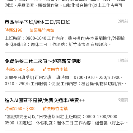
行官方帳號) 電話:0901312635 方小姐 0900768770 施先生
測試、產品清潔、顯微鏡作業、自動化機台操作(以上工作皆需可配
合) 【工作條件】：可接受全套無塵衣、可配合加班(平日跟假日都
會有需求)、可配合久站 ❤️工作時間： 日班 (08:00-17:00)，配合加
市區早早下班/週休二日/常日班
2週前
班至19:00 夜班(20:00-05:00，19:00-03:30)，配合加班至
06:00/07:00 ❤️薪資福利： 時薪日班250/H-300/H 時薪中班290/H-
時薪$196
苗栗縣竹南鎮
340/H ❤️休假制度：周休二日 / 二休二 ◎上班路線： 竹南頭份：發
上班時間：0800-1640 工作內容：機台操作/基本電腦操作/外觀檢
⾞⽵南⾞站→頭份市自強路241號→新⽵市東區⽔利路81 號。 苗栗
查 休假制度：週休二日 工作地點：近竹南市區 有興趣洽
市：公館農會→勝利路(中華電信)→苗栗市農會→建功國小→中油北
0965806066
苗站。 ◎受訓通過後需可配合常態性加班。
免費供餐二休二來囉～超高薪又便服
1週前
時薪$250 ~ $580
苗栗縣竹南鎮
無需長日班受訓 可固定班 上班時間： 0700-1910。250/h 1900-
0710。290/h 工作服裝：便服 工作內容：機台操作/物料切割/要搬
重 免費供餐～～～ 有興趣洽0965353862
進入AI園區不是夢/免費交通車/薪資++
3週前
時薪$260 ~ $300
苗栗縣竹南鎮
*無經驗完全可以 *日夜班都固定 上班時間：0800-1700/2000-
0500（固定班） 休假制度：週休二日 工作內容：組包裝（好上手）
免費交通車：竹南頭份造橋湖口南寮平鎮 書審快速上班 《竹北/湖