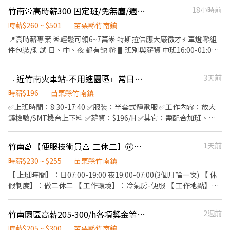
口》亦有職缺 有興趣洽0966963066
竹南🚨高時薪300 固定班/免無塵/週休二日/高錄取⭕️ 學經歷不拘哦📩
18小時前
時薪$260 ~ $501
苗栗縣竹南鎮
📍高時薪專案 🌟輕鬆可領6~7萬🌟 特斯拉供應大廠徵才⚡️ 車燈零組
件包裝/測試 日、中、夜 都有缺 🫣 ▋班別與薪資 中班16:00-01:00
｜時薪260元起 均薪 → 46,000~61,000元起! . 夜班00:00-09:00｜時
薪300元起 均薪 → 52,800~70,000元起 . 日班08:00-17:00｜時薪
『近竹南火車站-不用進園區』常日班作業員
3天前
205 名額極少，先搶先贏 . 📍竹南廣源科技園區 👤 𝐈 𝐃：@023qhrts
留下 ≋ 姓名+電話+竹南專案 📩 立即安排面談
時薪$196
苗栗縣竹南鎮
✅上班時間：8:30-17:40 ✅服裝：半套式靜電服 ✅工作內容：放大
鏡檢驗/SMT機台上下料 ✅薪資：$196/H ✅其它：需配合加班、停
車超方便
竹南🌈【便服技術員🔺 二休二】🉑週領借支🌈 M-M14
1天前
時薪$230 ~ $255
苗栗縣竹南鎮
【 上班時間】：日07:00-19:00 夜19:00-07:00(3個月輪一次) 【 休
假制度】：做二休二 【 工作環境】：冷氣房-便服 【 工作地點】：
竹南鎮科東三路xx號 【 薪資待遇】：日:35400夜:39300(不含加班)
【 工作內容】：單位1:機台操作(走動) 【 用餐說明】：統一訂便當
竹南園區高薪205-300/h各項獎金等你拿/貼標籤
2週前
(29元) 【 休息時間】：上下午各10分鐘，用餐各1小時 常日班受訓
一~二週 ✔️提供週領借支以及領現金服務$$$ ✔️享有勞保 健保勞退
時薪$205 ~ $300
苗栗縣竹南鎮