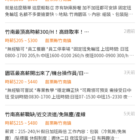
６％ ✔️尋求穩定工作☺️☺️☺️ 傳你的名字以及截圖職缺，他會跟你說
就是這麼簡單 這麼輕鬆👏 亦有缺庫房喔 加不加班都可安排 固定班
後續唷 ID:@866feuvn(晨洸人力銀行官方帳號) 電話: 0900768770
免輪班 名額不多要搶要快 ✨地點: 竹南園區 ✨內容: 組裝、包裝貼標
施先生 0901312635 方小姐
籤 ✨時間: 早班:0800~1700，205/H 中班: 1600～0100，260/H 夜
班: 0000～0900，300/H ✨勞健保 ✨績效獎金/季獎金4000 ✨年終獎
竹南最頂高時薪300/H！高錄取率！固定班~彈性加班免輪班/靜電衣/周休二日
2週前
金12000 簡單工作環境單純 ✨完整教育訓練(無經驗可) ✨免費停車
✨固定班別 洽詢：0965353862
時薪$205 ~ $300
苗栗縣竹南鎮
*無經驗可 *員工餐廳 *員工停車場 *固定班免輪班 上班時間: 日班
0800-1700 205/h 中班1600-0100 260/h 夜班0000-0900 300/h 休
假制度:周休二日 工作內容: 產線:組裝包裝測試(好上手 其他: 另有季
獎金0-4000 評核年終0-12000等 有興趣洽專員0965353862
園區最高薪開出來了/機台操作員/日班220/中班250/夜班290/h
3天前
時薪$220 ~ $440
苗栗縣竹南鎮
*無經驗可嘗試 *專業教學 *穩定轉正快 *可周領可預支 需接受日中
班 受訓時間:0830-1700 上班時間:日班07-1530 中班15-2330 夜班
23-0730 提供免費工作餐/有汽機車停車場 工作薪資:日班220/H 中
班250/H 夜班270/H 可固定夜班 有興趣洽0975766006
竹南高薪職缺/近交流道/免無塵/產線
5天前
時薪$215 ~ $480
苗栗縣竹南鎮
薪資：215-240/H 假日加班兩倍 工作內容：包裝（冷氣房/免無
塵）/貼標籤 休假制度：週休二日 夜班受訓一日 有興趣洽