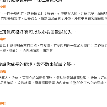
額→收銀結帳→客席收桌整理→物品收納→清潔整理環境維護 等 ▪內場 
庫存盤點、出貨 等 ⭕獎金福利 ▪生日禮券 ▪不定期活動競賽獎金 ▪💹
東區
企業魅力 ▪「以人為本」注重團隊合作及交流，採納同仁的意見，提升參與
，一同爭取新鮮、創造價值】 1.接待、引導顧客入座、介紹菜單、點餐收
技巧，還可接觸店鋪的經營管理，例如：成本控管及數據分析等專業知識
內場餐點製作、出餐管理、確認出菜品質 3.外帶、外送平台顧客點餐服務 4
機會 ▪享有完善的福利制度，加班費為5分鐘為單位計算，重視員工的辛
壽司，致力成為頂尖品牌 ⭕基本保障 ①加班費(以5分鐘為單位計算) 
休／年假按照勞基法規定 ⑤颱風天出勤津貼補助 ⑥員工店內用餐折扣 ⑦
早班晚班工作人員（上班氣氛很好唷 可以放心💪🏻歡迎加入～）
習相關】 歡迎餐飲相關科系實習生 福利制度完善，提供加班費 時薪制契
東區
朋好友一同任職，介紹獎金拿不完 依介紹職位及任職期間不同，發放5,000
敢給！ 歡迎對未來有目標、有藍圖、有夢想的你一起加入我們！ 工作氣氛
水餃、麵食）、內外場清潔、備料等
你缺的不是工作，是會讓你成長的環境，敢不敢來試試？築山拉麵金山店熱烈招募中
東區
點製作與擺盤 ・食材備料與品質確認 ・設備維護 ・廚房環境清潔 店內皆有 完
東區