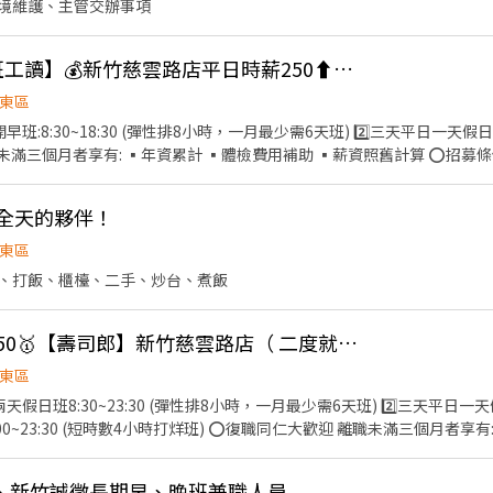
境維護、主管交辦事項
⭐【壽司郎】🥇【早班工讀】💰新竹慈雲路店平日時薪250⬆️；假日260元
東區
開早班:8:30~18:30 (彈性排8小時，一月最少需6天班) 2️⃣三天平日一天假日8:
職未滿三個月者享有: ▪年資累計 ▪體檢費用補助 ▪薪資照舊計算 ⭕招募條
打工、二度就業、實習簽約、上班族兼職 ▪彈性排班：8:30~23:30(請於
→介紹、現場服務→商品提供→食材補充→簡單飲料製作→ 確認結帳金額→
徵全天的夥伴！
 等 ▪內場 商品進貨、準備、整理→料理製作→提供餐點→餐具清洗→庫
動競賽獎金 ▪💹一年4次考核及調薪 ▪💵加班費5分鐘為單位計算 ⭕企業
東區
意見，提升參與感 ▪除學習到日本商業禮儀、衛生知識及專業的烹飪技
、打飯、櫃檯、二手、炒台、煮飯
分析等專業知識 ▪升遷快速且制度完善，依努力及成果將有升遷加薪的機
，重視員工的辛勤付出 ▪計畫拓展全台灣，讓更多人有機會品嚐美味平價
鐘為單位計算) ②勞保、健保、意外險 ③每月提撥勞工退休新制6% ④特休
⭐假日打工⭐ 🔥時薪250🥇【壽司郎】新竹慈雲路店（ 二度就業、無經驗可）
內用餐折扣 ⑦提供員工制服 ⑧任職一年後提供免費健檢 ⭕其它 【實習
東區
班費 時薪制契約，薪資以該任職店鋪時薪為主 【介紹制度】 歡迎介紹親
兩天假日班8:30~23:30 (彈性排8小時，一月最少需6天班) 2️⃣三天平日一天假日
，發放5,000~12,000元介紹獎金
18:00~23:30 (短時數4小時打烊班) ⭕復職同仁大歡迎 離職未滿三個月者享
條件 ▪職前教育訓練，👏歡迎無經驗者加入!! ▪歡迎學生打工、二度就業
0(請於面試時與主管確認班表) ⭕工作內容 ▪外場 帶客入座→介紹、現場
、新竹誠徵長期早、晚班兼職人員