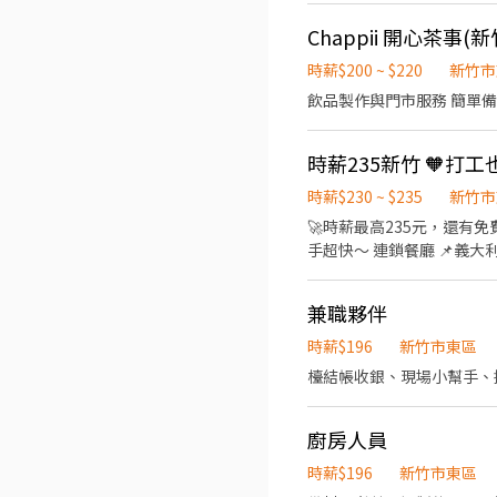
薪 ▪加班費5分鐘為單位
Chappii 開心茶事
商業禮儀、衛生知識及專業
善，依努力及成果將有升遷
時薪$200 ~ $220
新竹市
台灣，讓更多人有機會品嚐
飲品製作與門市服務 簡單
時薪$230 ~ $235
新竹市
🚀時薪最高235元，還有免費員餐！ 想在暑假賺錢又省錢？快來加入我們的餐廳小幫手團隊！ 不
手超快～ 連鎖餐廳 📌義大利麵、壽喜燒、天婦羅都有哦 ✨工
食，一石二鳥 安心保障：依法投保，權益不打折 📍工作地點： BPP新竹巨城
時薪230元，六日出勤再加碼+5→235元！ 🕒排班時段： 早班 09:00~18:00 中班 
兼職夥伴
4天(包含至少一天六日) 👩‍🍳工作內容： 內場：食材備料、甜點製作、環境清潔 ♥應徵流程 填寫線上履歷>>參加視訊說明>>門市
面試 順利錄取後需配合體撿>>安排報到哦 🔸🔸🔸🔸🔸🔸🔸🔸 (◔◡◔)應徵、詢問歡迎直接聯繫
時薪$196
新竹市東區
加入後請留言 :姓名/電話/
檯結帳收銀、現場小幫手、
廚房人員
時薪$196
新竹市東區