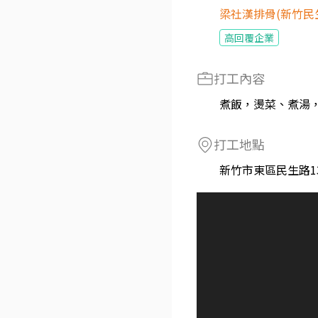
梁社漢排骨(新竹民
高回覆企業
打工內容
煮飯，燙菜、煮湯
打工地點
新竹市東區民生路1