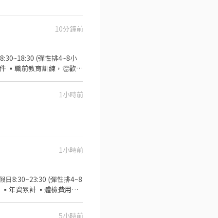
10分鐘前
30~18:30 (彈性排4~8小
件 ▪職前教育訓練，👏歡迎
面試時與主管確認班表) ⭕工
收銀結帳→客席收桌整理→
1小時前
存盤點、出貨 等 ⭕獎金福
魅力 ▪「以人為本」注重團
巧，還可接觸店鋪的經營管
會 ▪享有完善的福利制度，
壽司，致力成為頂尖品牌 ⭕
／年假按照勞基法規定 ⑤颱
1小時前
相關】 歡迎餐飲相關科系實習
朋好友一同任職，介紹獎金拿
8:30~23:30 (彈性排4~8
有: ▪年資累計 ▪體檢費用補
、實習簽約、上班族兼職 ▪
服務→商品提供→食材補充→簡
5小時前