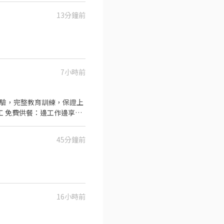
提升參與感 ▪除學習到日本
13分鐘前
業知識 ▪升遷快速且制度完
工的辛勤付出 ▪計畫拓展全
7小時前
45分鐘前
16小時前