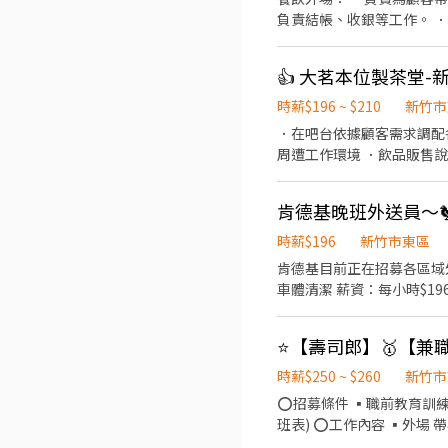
負責結帳、收銀等工作。 
和餐具。 ．協助測量食材
👍 大茗本位製茶堂
時薪$196 ~ $210
新竹市
．在吧台依據顧客需求調配
周遭工作環境 ．飲品販售
肯德基晚班外送員～
時薪$196
新竹市東區
肯德基目前正在招募各區域外送員 桃園/中壢/
車體清潔 薪資：每小時$196 津貼：1筆10元 「送越
時薪$250 ~ $260
新竹市
⭕招募條件 ▪職前教育訓練，
班表) ⭕工作內容 ▪外場
整理→料理製作→提供餐點→