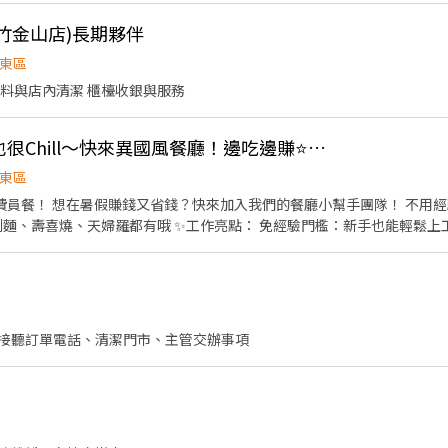
計算 ⭕企業魅力 ▪「以人為本」注重團隊合作及交流，採納同仁的意見，
(新竹金山店)長期夥伴
的烹飪技巧，還可接觸店鋪的經營管理，例如：成本控管及數據分析等專
加薪的機會 ▪享有完善的福利制度，加班費為5分鐘為單位計算，重視員
東區
美味平價壽司，致力成為頂尖品牌
備料與店內清潔 櫃檯收銀與服務
時薪235新竹 🧡打工也很Chill～快來異國風餐廳！邊吃邊賺⭐長期限定
東區
用經驗，完整教育訓練，保證上
作亮點： 免經驗門檻：新手也能輕鬆上工 免費供餐：邊工作邊享美
店>>內場 早班 中班 東區中央路229號 💰薪資福利：
12:00~21:00 早班、中班任你選，每週只要配合
 招募專員癩 https://lin.ee/PGxf2s9
應徵工作截圖
接聽訂單電話、清潔門市、主管交辦事項