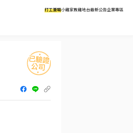
打工兼職
小雞家教
雞地台
最新公告
企業專區