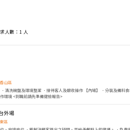
/ 需求人數：1 人
香山區
 ．清洗碗盤及環境整潔 ．接待客人及銀收操作 【內場】 ．分裝及備料食
及準備餐點 ．清洗器具及工作環境 <到職前請先準備健檢報告>
爐台外場
東區
帶位、安排座位 ．將解決顧客提出之疑問，並給予餐點上的建議。 ．負責