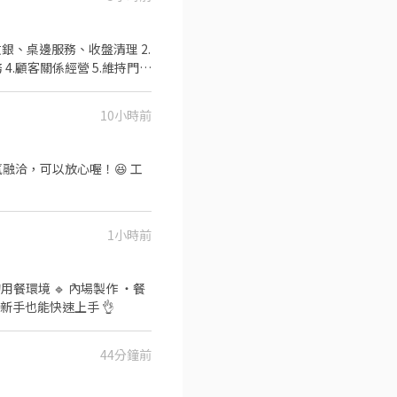
商品進貨、準備、整理→料理
一年4次考核及調薪 ▪💵加
感 ▪除學習到日本商業禮
銀、桌邊服務、收盤清理 2.
 ▪升遷快速且制度完善，依
.顧客關係經營 5.維持門市
勤付出 ▪計畫拓展全台灣，
②勞保、健保、意外險 ③每月
提供員工制服 ⑧任職一年後
10小時前
約，薪資以該任職店鋪時薪為
~12,000元介紹獎金
融洽，可以放心喔！😆 工
1小時前
整SOP 工作內容單純，新手也能快速上手 👌
44分鐘前