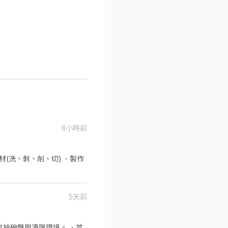
8小時前
材(洗、剝、削、切) ．製作
5天前
收拾碗盤與清理環境。 ．並