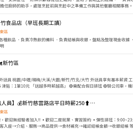
．擔任廚師的助手，處理烹飪前與烹飪中之準備工作與其他餐廳相關事務。
的容量與重量。 ．打包外帶服務。
-新竹食品店（早班長期工讀）
東區
各種飲品 ．負責冷熱飲的備料 ．負責結帳與收銀，盤點及整理現金收據 
說明
新竹區
楊梅/大溪/大園/新竹/竹北/大竹 外送員享有基本薪資 工作內容：送餐、機車保養、
多時薪越高」 🔴需配合假日排班 🔴騎公司車，機車保養公司負責 🔴需自費體
檢、享勞健保、免費制服 🔴周排班，時間都可彈性安排 ☎️0970703616 劉小姐 🆔830509
⭐【壽司郎】🥇【兼職人員】💰新竹慈雲路店平日時薪250⬆️；假日時薪260元
東區
歡迎無經驗者加入!! ▪歡迎二度就業、實習簽約 ▪彈性排班：9:00~23:
 帶客入座→介紹、服務→商品提供→食材補充→確認結帳金額→收銀結帳 等
餐具清洗→庫存盤點、出貨 等 ⭕獎金福利 ▪生日禮券 ▪不定期活動競