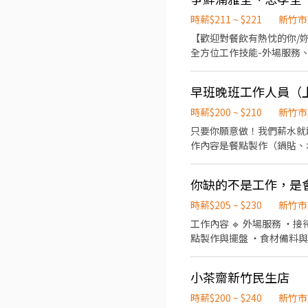
單飲料製作→ 確認結帳金
製作→提供餐點→餐具清洗→
時薪$211 ~ $221
新竹市
班費5分鐘為單位計算 ⭕
【歡迎對餐飲有熱忱的你/妳
儀、衛生知識及專業的烹飪
全方位工作技能-外場服務、
努力及成果將有升遷加薪的
清整潔
讓更多人有機會品嚐美味平價
提撥勞工退休新制6% ④特
提供免費健檢 ⭕其它 【實
時薪$200 ~ $210
新竹市
主 【介紹制度】 歡迎介紹親
只要你願意做！我們薪水就
作內容是餐點製作（鍋貼、
時薪$205 ~ $230
新竹市
工作內容 🔹 外場服務 ・接待客人、帶位 ・菜單介紹與點餐服務 ・餐點送餐與桌面整理 ・維持良好的用餐環境 🔹 內場製作 ・餐
小茶齋新竹民生店
時薪$200 ~ $240
新竹市