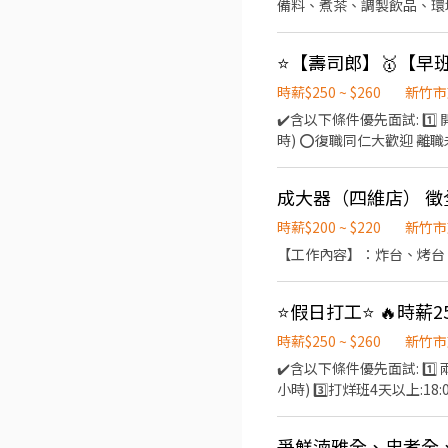
備料、煮茶、調製飲品、環
時薪$250 ~ $260
新竹市
✔️含以下條件優先面試: 1️⃣ 
時) ⭕復職同仁大歡迎 離
無經驗者加入!! ▪歡迎學生
作內容 ▪外場 帶客入座
成大器（四維店） 
物品收納→清潔整理環境維護
利 ▪生日禮券 ▪不定期活
時薪$200 ~ $220
新竹市
隊合作及交流，採納同仁的
【工作內容】：炸台、烤台
理，例如：成本控管及數據
加班費為5分鐘為單位計算
基本保障 ①加班費(以5分
風天出勤津貼補助 ⑥員工店
時薪$250 ~ $260
新竹市
生 福利制度完善，提供加
✔️含以下條件優先面試: 1️⃣ 
不完 依介紹職位及任職期間不同
小時) 3️⃣打烊班4天以上:
助 ▪薪資照舊計算 ⭕招募
彈性排班：8:30~23:3
爭鮮湳雅全、忠孝全