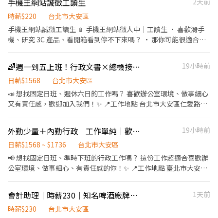
手機王網站誠徵工讀生
2天前
業、醫療行銷顧問，歡迎喜歡接觸各行各業的人才加入，我們可以
帶您看到不一樣的專業場景。 工作內容： • 協助整理與分類發票收
時薪$220
台北市大安區
據 • 輸入與核對帳目資料 • 使用公司內部的會計管理系統分錄帳
手機王網站誠徵工讀生 📱 手機王網站徵人中｜工讀生 • 喜歡滑手
務，Key發票憑證 • 整理出納及應收應付款資料 • 支援主管日常文
機、研究 3C 產品、看開箱看到停不下來嗎？ • 那你可能很適合來
書小事 • 整理檔案、歸檔文件 我們給你的： • 彈性排班可安心安
手機王 😆 【你會做什麼】 • 撰寫手機、3C 科技產品與軟體應用相
排生活 • 舒適辦公空間有茶水小點 • 團隊夥伴親切好相處 只要肯
關文章 • 新機開箱、實測體驗、把重點整理給大家看 • 每週到班
🌈週一到五上班！行政文書×總機接待｜工作單純好上手
19小時前
學、歡迎成為夥伴！
至少 12 小時（可討論排班時數） 【我們先說清楚】 • 不是短期工
讀 • 不接受遠距工作（要來公司一起討論、一起摸新機） 【來這裡
日薪$1568
台北市大安區
你可以得到】 • 搶先體驗最新手機與 3C 產品 • 近距離了解科技媒
📣 想找固定日班、週休六日的工作嗎？ 喜歡辦公室環境、做事細心
體怎麼運作 【我們在找這樣的你】 • 對手機、3C 有熱情，看到新
又有責任感，歡迎加入我們！✨ 📍工作地點 台北市大安區仁愛路四
產品會手癢 • 願意學習新事物，也樂於分享自己的想法 • 喜歡把
段118號 ⏰工作時間 週一至週五 08:30～17:30 六日休假，見紅就
複雜的東西講清楚、講好懂 小提醒： • 辦公室不定時會有 貓咪跟
休！ 💰薪資福利 ✔ 薪資 33,000～35,000（依經驗面議） ✔ 績效獎
外勤少量＋內勤行政｜工作單純｜歡迎新鮮人加入 🛵自備機車
19小時前
狗狗 出沒 🐱🐶
金 ✔ 穩定日班、工作環境佳 📝工作內容 * 接聽電話、總機接待 * 協
助行政文書處理 * 完成主管交辦事項 * 維持行政作業順暢 🙋我們希
日薪$1568 ~ $1736
台北市大安區
望你 ✔ 做事細心、負責任 ✔ 基本文書操作沒問題 ✔ 喜歡與人互
📢 想找固定日班、準時下班的行政工作嗎？ 這份工作超適合喜歡辦
動、有服務熱忱 ✨固定日班、不用輪班，適合想找長期穩定工作的
公室環境、做事細心、有責任感的你！✨ 📍工作地點 臺北市大安區
你！快投履歷，一起加入我們吧！ 🚀
敦化南路二段68號 🕣 上班時間 週一至週五 08:30-17:30 ✔️週休六日
✔️見紅休 💰 薪資福利 ✨薪資34,000元 🍱伙食津貼3,000元 🛵外勤津
會計助理｜時薪230｜知名啤酒廠牌｜累積AP相關經驗｜外商公司_JT
1天前
貼1,200元 🎂生日禮金 🎁三節福利 🍽️尾牙活動 ✈️旅遊補助 🧧年終獎
金 📋 工作內容 ✔️總機電話接聽 ✔️票據交換、文件遞送 ✔️行政文書
時薪$230
台北市大安區