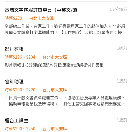
茶水準備、訂購餐點。 .負責辦公室環境與設備之整潔、維護。 .其
電商文字客服訂單專員（中英文/兼職，在家上班）
57分鐘前
他主管交辦事項。
時薪$200
台北市大安區
全部線上作業，在家工作，歡迎喜歡居家工作的夥伴加入。 **必須
具備英文讀寫打字溝通能力。 【工作內容】 1. 線上訂單處理：操作
系統後台，訂單出貨。 2.售前服務提問回應：正確回應客人提問需
求，需熟悉產品內容。 3.售後服務客人問題：正確理解客人提問，
影片剪輯
1週前
提供解決方法教學，引導客人順利使用產品，解決客人遇到的問
題。需熟悉產品使用及能夠與合作夥伴文字溝通。 4.收集並分析客
時薪$196 ~ $204
台北市大安區
人需求、客人問題，優化流程與產品頁面。 5.其他交辦事項。 【排
影片剪輯 1-3分鐘的短影片剪輯 應徵麻煩請提供作品集
班時段】 **平日假日各時段均需要能輪班，只有晚上或假日可以排
班者請勿申請） **每週需排5天，若不能排5天者請勿申請。 1.早上
會計助理
1週前
7點～中午12點 2.中午12點～下午6點 3.晚上6點～晚上12點 需配合
平假日不同時段輪班，每週能上班5天。 時薪200元/小時。 【面試
時薪$200 ~ $220
台北市大安區
方式】 遠端視訊面試。 若錄取，需至公司見面教學1次，後續完全
．負責一般文書資料處理工作。 ．協助主管及專業人員處理帳務。
在家線上工作。若有必要，每1-2個月需至公司開會一次。 **具備
．協助申報營業稅及所得稅。 ．其他主管交辦事項或部門業務支
電商客服經驗佳 **無經驗可，工作態度認真負責，具備工作熱情者
援。
佳 **出國曾使用過eSIM者佳
櫃台工讀生
1週前
時薪$200 ~ $250
台北市大安區