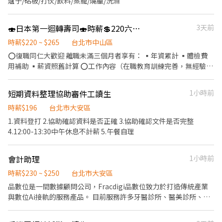
爐子/砧板/打伙/飲料/蒸籠/燒臘/洗滌
公室吹冷氣，還有零食可以吃 【工作地點】 ⦁ 台北車站周邊 ⦁ 板橋
江子翠站 ⦁ 中正區西門站 ▬▬▬▬▬▬▬【快速應徵】
▬▬▬▬▬▬▬▬ ☞ 快速預約找工作 ☞ 康彼斯-王小姐 ☎️ 預約專
🍣日本第一迴轉壽司🍣時薪💲220六日再➕25元
3天前
線：02-6604-2815 📱𝑳𝒊𝒏𝒆詢問：https://lin.ee/YUnOB7u 🔍 𝑳𝒊𝒏𝒆
時薪$220 ~ $265
台北市中山區
𝑰𝑫：@486kpfub 請留下【姓名 / 電話 / 應徵職缺】即可預約！
⭕復職同仁大歡迎 離職未滿三個月者享有： ▪年資累計 ▪體檢費
用補助 ▪薪資照舊計算 ⭕工作內容（在職教育訓練完善，無經驗者
OK） ▪外場 帶客入座→用餐說明、顧客服務→桌面清潔→環境整
理→收銀結帳 等 ▪內場 商品進貨→食材處理→餐點製作→餐具清洗
短期資料整理協助審件工讀生
1小時前
→環境整理→庫存盤點 等 ⭕獎金福利 ▪生日禮券 ▪員工用餐優惠
▪年度健檢及津貼 ▪一年4次考核及調薪機會 ▪加班費1分鐘為單位
時薪$196
台北市大安區
計算 ▪不定期活動競賽獎金、時數達成獎金 ▪介紹親朋好友入職，
1.資料登打 2.協助確認資料是否正確 3.協助確認文件是否完整
期滿可獲得3,000~10,000元獎金 ⭕企業魅力 ▪加班費為1分鐘為單
4.12:00-13:30中午休息不計薪 5.午餐自理
位計算，重視員工的辛勤付出。 ▪實力主義不論年資，且制度完
善、升遷調薪快速，適合具有企圖心的您。 ▪學習日系企業商業禮
會計助理
1小時前
儀、餐飲相關專業技能，並能接觸店舖經營管理。 ▪展店計畫涵蓋
全台灣，目標成為台灣第一迴轉壽司品牌。 ▪傾聽員工訴求，共同
時薪$230 ~ $250
台北市大安區
打造「以人為本」的舒適工作環境。
品數位是一間數據顧問公司，Fracdigi品數位致力於打造傳統產業
與數位Ai接軌的服務產品。 目前服務許多牙醫診所、醫美診所、傳
產中小企業，我們從數據串接、系統設計、廣告投放、營運轉化都
具備相當程度專業。 我們目前公司投資包含室內設計行業、建材行