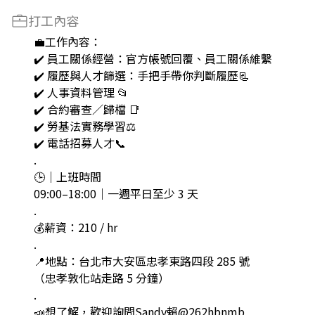
打工內容
💼工作內容：
✔️ 員工關係經營：官方帳號回覆、員工關係維繫
✔️ 履歷與人才篩選：手把手帶你判斷履歷📃
✔️ 人事資料管理 📂
✔️ 合約審查／歸檔 📑
✔️ 勞基法實務學習⚖️
✔️ 電話招募人才📞
.
🕒｜上班時間
09:00–18:00｜一週平日至少 3 天
.
💰薪資：210 / hr
.
📍地點：台北市大安區忠孝東路四段 285 號
（忠孝敦化站走路 5 分鐘）
.
📣想了解，歡迎詢問Sandy賴@262hbnmb