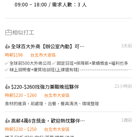
09:00 ~ 18:00 / 需求人數：3 人
相似打工
👍 全球百大外商【辦公室內勤】可無經驗 優質培訓 福利多也優 固定班
3天前
時薪$196
台北市大安區
✅ 全球前500大外商公司 ✅ 固定日班+保障薪+業績獎金+福利也多
✅ 線上說明會+優質培訓班(上課還有錢) ----------------------------
------ 快速一對一諮詢工作👉 𝑳𝒊𝒏𝒆 詢問：https://lin.ee/YUnOB7u
請主動私訊👉 𝑳𝒊𝒏𝒆 𝑰𝑫：@486kpfub 留下【姓名 / 電話 / 應徵職
👍 $220-$260找強力兼職晚班夥伴
21小時前
缺】 ---------------------------------- ▬▬▬▬▬▬▬▎工作介紹
▎▬▬▬▬▬▬ 【工作內容】 ⦁ 透過電話聯繫客戶並推廣產品 ⦁ 公
時薪$220 ~ $260
台北市大安區
司提供完整客戶名單，無需自行開發 ⦁ 無需外出拜訪，工作單純穩
食材的進貨，前處理、出餐，餐具清洗、環境整理
定 ⦁ 日班，週一至週五 ⦁ 固定週休六日 ⦁ 底薪＋高額獎金制度 ✔ 完整
教育訓練制度 ✔ 專人帶領，上手快速 ✔ 想穩定發展或挑戰高收入都
👍 高薪4萬6含獎金，歡迎熱忱夥伴加入廚藝團隊，持續展店中
1週前
適合 【薪資福利】 ⦁ 保障薪＋高獎金 沒有上限 ⦁ 新人達標獎金 約
5,000 元 ⦁ 見紅休＋特休＋有薪病假／生理假／颱風假 ⦁ 員工年度健
時薪$230 ~ $250
台北市大安區
康檢查 【員工福利】 ⦁ 不用風吹日曬，在室內就能工作 ⦁ 每天在辦