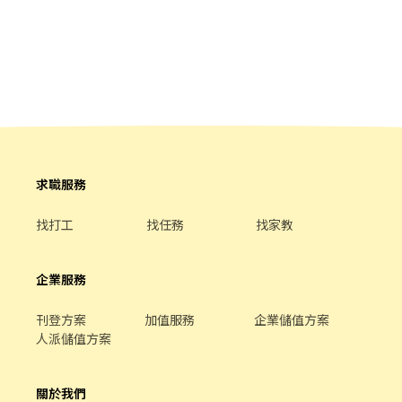
徵、品質與價格及示範操作方法，以協助顧客選擇。 ．負責在顧客
成交後之包裝、收款、交付商品、開發票或收據。 ．負責在當天結
束營業前，統計銷售情形、盤點貨品存量及撰寫當日業務報表。
求職服務
找打工
找任務
找家教
企業服務
刊登方案
加值服務
企業儲值方案
人派儲值方案
關於我們