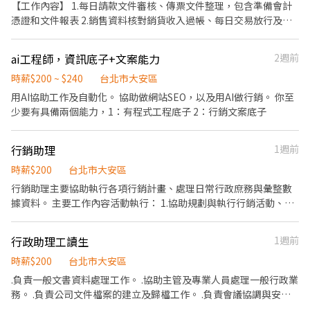
處理與文件整理歸檔 ✔️文宣布置、文具採購 ✔️協助訂餐及行政庶務
【工作內容】 1.每日請款文件審核、傳票文件整理，包含準備會計
🌈 適合這樣的你 ・喜歡辦公室行政工作 ・細心、有責任感 ・具基
憑證和文件報表 2.銷售資料核對銷貨收入過帳、每日交易放行及收
本電腦操作能力 ・想找長期穩定、生活作息規律的工作 📩 立即投遞
款清帳 3.核對付款資訊，整理付款資料，和核對每日收款資訊，並
履歷！ 固定日班、工作內容單純、福利完善，加入穩定的行政團
維護系統帳上與銀行餘額 4.固定資產系統收貨及除帳 5.國稅局相關
ai工程師，資訊底子+文案能力
2週前
隊，開啟你的職涯新篇章！✨
報廢文件準備 【職務條件】 1.有行政或會計相關經驗 2.具備良好的
文書理能力(Word、Excel) 3.英文基本書信 4.工作態度積極且認真，
時薪$200 ~ $240
台北市大安區
良好出勤 【工作時間】 每週可配合出勤 5天優先考慮(可以到班四天
用AI協助工作及自動化。 協助做網站SEO，以及用AI做行銷。 你至
即可討論) 上班時間 10:00–18:00（午休1小時） 每日實際工時 7 小
少要有具備兩個能力，1：有程式工程底子 2：行銷文案底子
時 【相關福利】 1.表現良好可長期穩定配合 2.辦公室有飲品吧(咖
啡/牛奶/零食)可享用！
行銷助理
1週前
時薪$200
台北市大安區
行銷助理主要協助執行各項行銷計畫、處理日常行政庶務與彙整數
據資料。 主要工作內容活動執行： 1.協助規劃與執行行銷活動、準
備活動所需資源與現場支援。 2.社群與文案：協助社群平台（日常
貼文更新、素材整理與訊息互動）。 3.行政與協調：處理文書資料
行政助理工讀生
1週前
歸檔、製作數據報表、請款單據申請
時薪$200
台北市大安區
.負責一般文書資料處理工作。 .協助主管及專業人員處理一般行政業
務。 .負責公司文件檔案的建立及歸檔工作。 .負責會議協調與安
排、資料準備、會議記錄。 .負責電話接聽、收件、寄件 .接訪客、