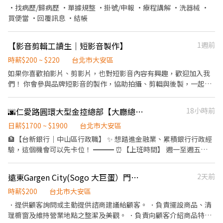
·找病歷/歸病歷 ·單據規整 ·掛號/申報 ·療程講解 ·洗器械 ·
買便當 ·回覆訊息 ·結帳
【影音剪輯工讀生｜短影音製作】
1週前
時薪$200 ~ $220
台北市大安區
如果你喜歡拍影片、剪影片，也對短影音內容有興趣，歡迎加入我
們！ 你會參與品牌短影音的製作，協助拍攝、剪輯與後製，一起把
產品變成有質感、有吸引力的內容。不需要是專家，但希望你對影
像有熱情，也願意持續學習。 【工作內容】 ・協助短影音拍攝（手
🌆仁愛路圓環大型金控總部【大廳總機行政】💰33K起💰績效獎金
18小時前
機、腳架、燈光等器材架設） ・影片剪輯、字幕、音效、特效等後
製工作 ・整理拍攝素材與影音檔案 ・協助品牌影音內容製作 ・空檔
日薪$1700 ~ $1900
台北市大安區
時協助簡單電商行政與主管交辦事項 【我們希望你】 ・會用
🏦【台新銀行｜中山區行政職】 ✨ 想踏進金融業、累積銀行行政經
CapCut、Premiere 或其他剪輯軟體 ・喜歡拍影片、剪影片，對短
驗，這個機會可以先卡位！ ━━━ ⏰【上班時間】 週一至週五
影音有興趣 ・能穩定排班與出勤 【加分條件】 ✨ 有經營
08:30~17:30 🌟 週休二日 🌟 國定假日休假 ━━━ 💼【工作內容】
Instagram、TikTok、YouTube Shorts 等社群經驗 ✨ 具備短影音
✔ 總機行政 ✔ 其他主管交辦事項 ━━━ 💰【薪資福利】 💵 薪
遠東Gargen City(Sogo 大巨蛋）門市人員
2天前
網感，知道什麼樣的內容更吸引人 ✨ 能理解腳本內容，並一起討論
33,000-35,000 💵 績效獎金另計 🛡 勞保、健保、團體保險 📈 穩定
拍攝方式 ✨ 不排斥偶爾入鏡拍攝 ✨ 知道如何拍出乾淨、有質感的商
銀行工作環境 ━━━ 📍 台北市大安區｜台新銀行 地點：台北市大
時薪$200
台北市大安區
品或人物畫面 【其他資訊】 📌 因拍攝工作會依企劃安排，不是每天
安區仁愛路四段118號 ━━━ ⭐具備條件 1.大學(含)以上學歷 2.具總
．提供顧客詢問或主動提供諮商建議給顧客。 ．負責擺設商品、清
都會拍攝，沒有拍攝工作時，會協助部分電商營運相關事項，一起
機經驗尤佳
理櫥窗及維持營業地點之整潔及美觀。 ．負責向顧客介紹商品特
支援團隊運作