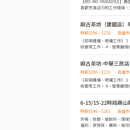
【MO-MO-PARADISE】壽
不論是單獨一人、與家人一
喜歡充滿活力的工作環境，並期望享有多種福利，可優先
聯繫及顧客諮詢服務 3. 店內環
班：09:00~18:00 中班：
麻古茶坊（建國店）
佳。) ※彈性排班可討論喔。週六與週
兼職人員每月可配合排班時
時薪$196 ~ $220
高雄市
對餐飲業有熱忱的您，加入三澧餐飲集團。 -
《前場櫃檯、吧檯工作》 1
成為家人』共同創造無限可能。 
收銀等工作。 4、營業廳環境整潔維護、吧檯
司。 深耕台灣多年的日本與義
食材準備。 2、洗、剝、削、切各種
Pasta Pasta、MOL
8:30-22:00間，依
直營店鋪皆位於各大百貨商場，並持續穩定發展
麻古茶坊-中華三民店
需自備有電動自行車可以擔
【應徵須知】 ①詳閱工作
楚了解工作時段及內容。
時薪$200 ~ $215
高雄市
③錄取的實際任用職稱及薪
《前場櫃檯、吧檯工作》 1
收銀等工作。 4、營業廳環境整潔維護、吧檯
食材準備。 2、洗、剝、削、切各種
（7：45～22：30）間
6-15/15-22時段
以擔任外送工作，也可以進
時段及內容。 4、勞保，健
時薪$196 ~ $201
高雄市
外場：收銀、做飲料、環境整理 內場：製作漢堡