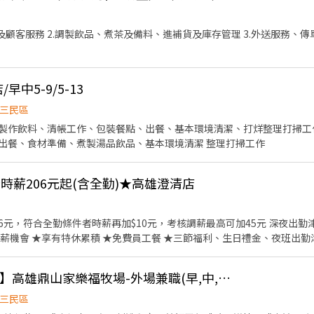
及顧客服務 2.調製飲品、煮茶及備料、進補貨及庫存管理 3.外送服務、傳
早中5-9/5-13
三民區
製作飲料、清帳工作、包裝餐點、出餐、基本環境清潔、打烊整理打掃工
出餐、食材準備、煮製湯品飲品、基本環境清潔 整理打掃工作
】★時薪206元起(含全勤)★高雄澄清店
6元，符合全勤條件者時薪再加$10元，考核調薪最高可加45元 深夜出勤津貼每小
薪機會 ★享有特休累積 ★免費員工餐 ★三節福利、生日禮金、夜班出勤
、食材備料、進貨盤點 《外場》:接待服務顧客、
【MO-MO-PARADISE】高雄鼎山家樂福牧場-外場兼職(早,中,晚)C33
第一的速食連鎖ZENSHO集團，我們的理念是"消滅
是成為全球第一的連鎖餐飲集團。 我們堅持使用安全及高品質的食材，當
三民區
，並以舒適衛生的用餐環境、熱情用心的服務態度、平實親民的誠懇價格，