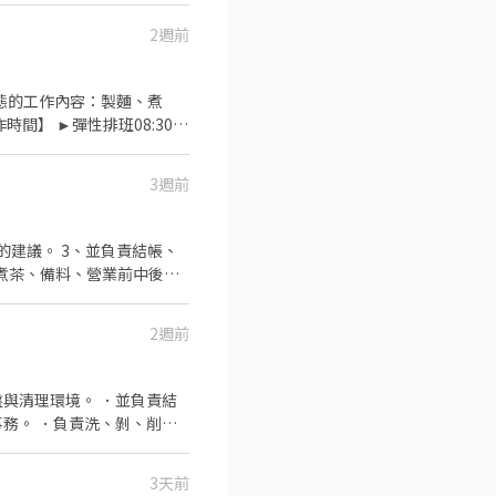
2週前
3週前
的建議。 3、並負責結帳、
段
機車及駕照；無機車及機車駕
2週前
對我們職缺有興趣者，可透
與清理環境。 ．並負責結
務。 ．負責洗、剝、削、
的容量與重量。 ．負責擺
3天前