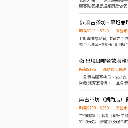
顧客點餐訊息通知廚房做餐
環境。 ．並負責結帳、收
負責洗、剝、削、切各種食
👍 麻古茶坊 - 早班兼
重量。 ．負責擺盤、打包
時薪$201 ~ $220
高雄市
1.負責櫃枱點餐, 出餐之工作。 2.負責飲料調製工作。 3.清理環境及設備。 4.煮茶及備料 5.外送 *國定假日雙倍薪 
照 *平均每日排班6- 8小時 *排班
👍 出境咖啡餐飲服務
時薪$196
高雄市三民區
．負責為顧客帶位、安排座
碗盤與清理環境。 ．並負
量食材的容量與重量。 ．
麻古茶坊（湖內店）
時薪$200 ~ $250
高雄市
工作職缺：[ 長期 ] 假日工讀 有經驗者佳 工作內容： 1 . 飲品製作 2 . 
$200元起（依能力及配合度調薪）、勞健保、勞退及團保 福