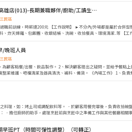
[日商 丸亀製麵] 大樂高雄店(013)-長期兼職夥伴/廚助/工讀生/彈性排班
三民區
作說明】 ►不分內/外場都是屬於合併型態的工作內容：製麵、煮
、包飯糰、收銀結帳、洗碗、收拾餐具、環境清潔..等 【工作時間】 ►彈性排班08:30-
。 3. 提供優秀同仁績效獎金。 4. 久任
滿年資享特休假 7.福委會福利補助 ★★多項福利歡迎您加入我們★★
早/晚班人員
三民區
、為顧客點餐/出餐、飲品製作。 2、解決顧客提出之疑問，並給予餐點上
清潔及器具清洗、補料、備貨。 《內場工作》 1、負責煮茶、備料、營業前中後之
食材。 3、清理工作環境、設備和餐具。 4、負責飲品外送服務。 **其他事項** 1、工作時
，依照您的需求彈性排班，時數長短可面議。 2、因工作需要外送，需要自備
可以擔任外送工作方符合應徵條件。 3、因徵才格式能填寫之內容有限，
解工作時段及內容。 4、有麻古茶坊經驗者，薪資面議。
飲之料理，如：烤土司或調配飲料等。 ．於顧客用餐完畢後，負責收拾碗盤
場： ．擔任廚師的助手，處理烹飪前與烹飪中之準備工作與其他餐廳相關事
工作環境、設備和餐具。 ．準備不同餐點所需要的食材。 ．協助測量食材
期早班PT（時間可彈性調整）（可轉正）