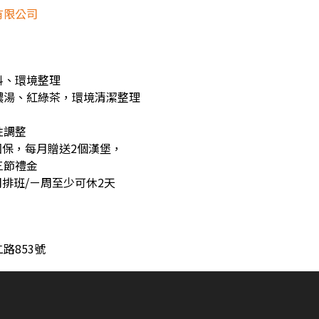
有限公司
料、環境整理
濃湯、紅綠茶，環境清潔整理
性調整
團保，每月贈送2個漢堡，
三節禮金
排班/ㄧ周至少可休2天
路853號