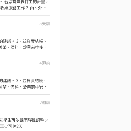
畫，
 ✅工作時段 早
間，週六、週日有一天可排班者尤
5天前
。 ✅歡迎無餐飲工作經驗、
---------------- 『加入三澧
的建議。 3、並負責結帳、
ertable餐飲集團在台分公
 CAFFÈ、BELLINI
段
專門店：天吉屋、吉天麩羅 全台
駕照；無機車及機車駕照者，
--------------------
4週前
可透過留言或面談，能更清
審資格不符者則不另行通知。
的建議。 3、並負責結帳、
段
機車駕照，但有電動自行車可
2週前
或面談，能更清楚了解工作
班/ㄧ周至少可休2天