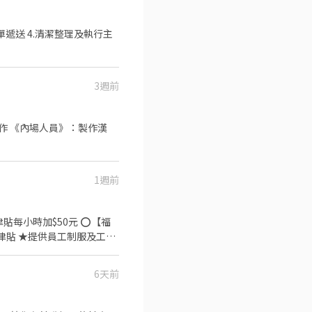
單遞送 4.清潔整理及執行主
3週前
作 《內場人員》：製作漢
1週前
時加$50元 ⭕【福
津貼 ★提供員工制服及工作
6天前
場現點現作提供美味可口的
強調食品安全，顧客安心。