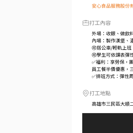
安心食品服務股份
打工內容
外場：收銀、做飲
內場：製作漢堡、
🉑️搭公車/輕軌上班
🉑️學生可依課表彈
✅福利：享勞保，
員工餐半價優惠，
✅排班方式：彈性周
打工地點
高雄市三民區大順二