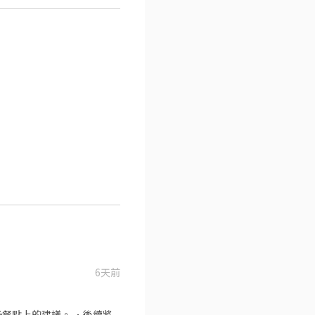
6天前
餐點上的建議。 ．後續將