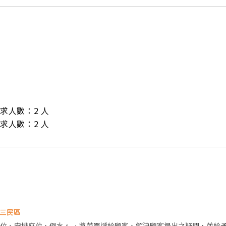
/ 需求人數：2 人

/ 需求人數：2 人
三民區
帶位、安排座位、倒水。 ．將菜單遞給顧客、解決顧客提出之疑問，並給予