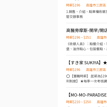
時薪$196
高雄市三民區
1.銷售、介紹、點單檯收銀
管交辦事務
高醫旁摩斯-開早/開店/
時薪$196 ~ $251
高雄市
《收銀人員》：點餐介紹、
堡、油炸點心、包裝餐點、
【すき家 SUKIYA
時薪$196
高雄市三民區
⭕【兼職時薪】 起薪為$19
利制度】 ★每季一次考核調
鞋 ★年度健檢 ★勞保、健保，6％勞退提撥 ⭕【工作說明】 《內場》:餐點製作
收銀結帳、環境整潔 用最快速的速度提供美味的牛丼！ 用最有元氣的服務使顧客露出滿意的笑容！ ★開朗活潑有笑容 ★ＳＯＰ
專業流程 ★無經驗可 ★提供完善職前教育訓練 ⭕【經營理念】 我們是日本
世界的飢餓和貧困"，目標
時薪$210 ~ $250
高雄市
日本國民美食-牛丼/咖哩