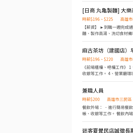
時薪$196 ~ $225
高雄市
【薪資】 ►到職一週完成通過職前訓練，時薪達200元 【工
麵、製作高湯、洗切食材備料、炸天婦羅
23:00（面試時請於主管確認排班時間） 【薪資福利】 1. 提供員工餐。 2. 國定假日雙倍薪
獎金 5. 生日禮卷 6. 
麻古茶坊（建國店）
時薪$196 ~ $220
高雄市
《前場櫃檯、吧檯工作》 1
收銀等工作。 4、營業廳環境整潔維護、吧檯
食材準備。 2、洗、剝、削、切各種
（7：30～23:00）間
兼職人員
照者，需自備有電動自行車
過留言或面談，能更清楚了
時薪$200
高雄市三民區
餐飲外場： ．進行簡易餐
帳、收銀等工作。 餐飲內
切各種食材。 ．負責清理
盤、打包外帶服務。
迷客夏覺民店誠徵長