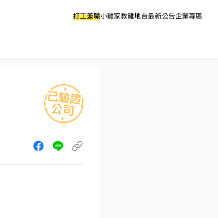
打工兼職
小雞家教
雞地台
最新公告
企業專區