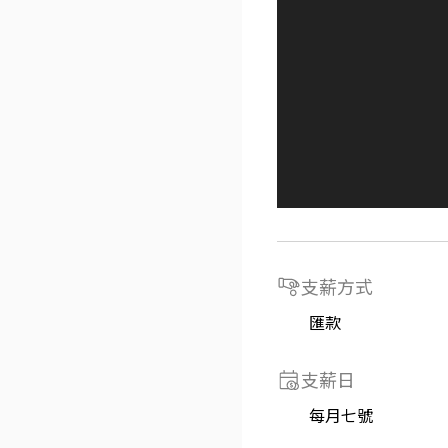
支薪方式
匯款
支薪日
每月七號