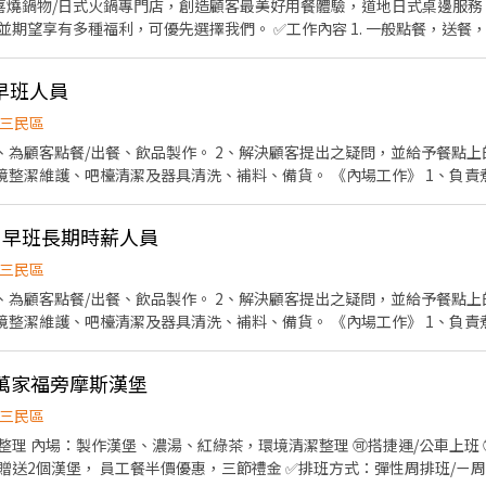
喜燒鍋物/日式火鍋專門店，創造顧客最美好用餐體驗，道地日式桌邊服務。 若您有兼職打工的計
起、朋友一起，皆可享受用餐的樂趣。
選擇我們。 ✅工作內容 1. 一般點餐，送餐，收桌服務工作 2. 內、外場
境、座位區清潔整理 4. 收銀結帳，開店前準備及閉店整理作業 5. 完成主管交付工作
12:00~21:00 晚班：18:00~22:30或23:00 (排班區間另安排休息時
早班人員
日正常工時出勤每小時再加5圓，國定假日除外。 ✅工作時段說明：依店鋪營運需求排班；
數須達60小時以上。 ✅提供免費溫馨員工餐點、交通便利通勤上班很方便
三民區
---------------------------------------------------------
、為顧客點餐/出餐、飲品製作。 2、解決顧客提出之疑問，並給予餐點上
1998年於台灣成立-日商三澧餐飲集團 HUMAX ASIA，屬於日本Wond
清潔及器具清洗、補料、備貨。 《內場工作》 1、負責煮茶、備料、營業前中後之
大利美食連鎖品牌，旗下六大連鎖餐飲品牌包含， ★義式料理餐廳：BELLINI
食材。 3、清理工作環境、設備和餐具。 4、負責飲品外送服務。 **其他事項** 1、工作時
INO手工義大利麵 ★日式鍋物餐廳：Mo-Mo-Paradise壽喜燒 ★日式天婦羅
照您的需求彈性排班，時數長短可面議。 2、因工作需要外送，需要自備機車及
中。 ------------------------------------------------------
 早班長期時薪人員
任外送工作方符合應徵條件。 3、因徵才格式能填寫之內容有限，求職者
內容後，請審慎提出應徵申請。 ②履歷初審合適者，將邀請實體面談，初
三民區
資，依面談結果與經驗核定職級。
、為顧客點餐/出餐、飲品製作。 2、解決顧客提出之疑問，並給予餐點上
清潔及器具清洗、補料、備貨。 《內場工作》 1、負責煮茶、備料、營業前中後之
食材。 3、清理工作環境、設備和餐具。 4、負責飲品外送服務。 **其他事項** 1、工作時
，可依照您的需求彈性排班，歡迎詢問、面談。 2、因工作需要外送，需要
鼎山萬家福旁摩斯漢堡
一步詢問、面談。 3、因徵才格式能填寫之內容有限，求職者可透過留言
保，團保皆有。 5、早班開茶另有津貼。
三民區
、濃湯、紅綠茶，環境清潔整理 🉑️搭捷運/公車上班 🉑️學生可依課表彈性調整 ✅
福利：享勞保，團保，每月贈送2個漢堡， 員工餐半價優惠，三節禮金 ✅排班方式：彈性周排