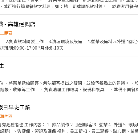
，或可進行簡易餐飲之料理，如：烤土司或調配飲料等。 ．於顧客用餐
銀等工作。 餐飲內場： ．擔任廚師的助手，處理烹飪前與烹飪中之準備工
材。 ．負責清理工作環境、設備和餐具。 ．準備不同餐點所需要的食材。
職 - 高雄建興店
外帶服務。
三民區
*需具備機車駕
制:09:00-17:00 *月休:8-10天
生
位 ．將菜單遞給顧客、解決顧客提出之疑問，並給予餐點上的建議。 ．
責結帳、收銀等工作。 ．負責清理工作環境、設備和餐具。 ．準備不同餐
負責擺盤、打包外帶服務。
假日早班工讀
湖內區
服務顧客 3 . 煮茶 4 . 外送 5 . 環境吧台清潔 薪資待遇： 時薪
利：員工折扣、員工聚餐、點心櫃、業績達標獎金 條件：1.須有機車
駕照（外送有店車） 2.有服務熱忱、認真、有親和力、積極 3.時段可彈性安排優先 *假日皆